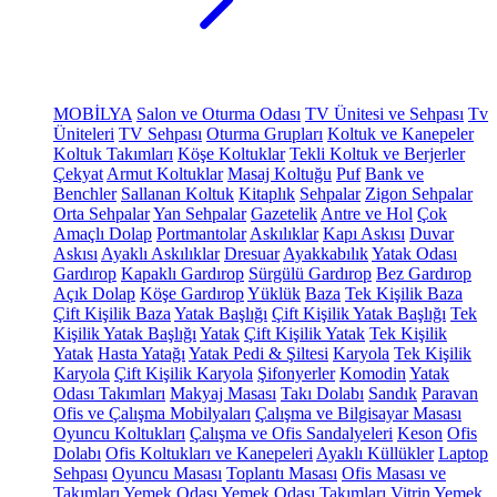
MOBİLYA
Salon ve Oturma Odası
TV Ünitesi ve Sehpası
Tv
Üniteleri
TV Sehpası
Oturma Grupları
Koltuk ve Kanepeler
Koltuk Takımları
Köşe Koltuklar
Tekli Koltuk ve Berjerler
Çekyat
Armut Koltuklar
Masaj Koltuğu
Puf
Bank ve
Benchler
Sallanan Koltuk
Kitaplık
Sehpalar
Zigon Sehpalar
Orta Sehpalar
Yan Sehpalar
Gazetelik
Antre ve Hol
Çok
Amaçlı Dolap
Portmantolar
Askılıklar
Kapı Askısı
Duvar
Askısı
Ayaklı Askılıklar
Dresuar
Ayakkabılık
Yatak Odası
Gardırop
Kapaklı Gardırop
Sürgülü Gardırop
Bez Gardırop
Açık Dolap
Köşe Gardırop
Yüklük
Baza
Tek Kişilik Baza
Çift Kişilik Baza
Yatak Başlığı
Çift Kişilik Yatak Başlığı
Tek
Kişilik Yatak Başlığı
Yatak
Çift Kişilik Yatak
Tek Kişilik
Yatak
Hasta Yatağı
Yatak Pedi & Şiltesi
Karyola
Tek Kişilik
Karyola
Çift Kişilik Karyola
Şifonyerler
Komodin
Yatak
Odası Takımları
Makyaj Masası
Takı Dolabı
Sandık
Paravan
Ofis ve Çalışma Mobilyaları
Çalışma ve Bilgisayar Masası
Oyuncu Koltukları
Çalışma ve Ofis Sandalyeleri
Keson
Ofis
Dolabı
Ofis Koltukları ve Kanepeleri
Ayaklı Küllükler
Laptop
Sehpası
Oyuncu Masası
Toplantı Masası
Ofis Masası ve
Takımları
Yemek Odası
Yemek Odası Takımları
Vitrin
Yemek