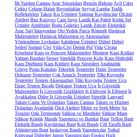
İlk Yardım Çantası
Araç Sigortaları
Benzin Bidonu
Acil Çıkış
Çekici
Çekme Halatı
Boyunluklar
Seyyar Lamba
Trafik
Reflektörleri
Takoz
Kış Ürünleri
Yağmur Kaydırıcılar
Ölçüm
Aletleri
Buz Kazıyıcı
Cam Suyu
Lastik Kar Paleti
Kışlık Set
Ürünler
Antifrizler
Buğu Giderici
Lastik Zinciri
Elektrikli
Araç Şarj İstasyonları
Oto Yedek Parça
Römork
Hırdavat
Malzemeleri
Hırdavat Malzemesi ve Aksesuarları
Yönlendirme Levhaları
Sabitleme Ürünleri
Dübel
Dübel
Setleri
Somun
Çivi
Vida-Çivi
Demir Pul
Vida
Civata
Köşebent
Kapı ve Pencere Malzemeleri
Menteşe
Kapı Kolları
Yalıtım Bantları
Stoper
Sineklik
Pencere Kolu
Kapı Hidroliği
Kapı Dürbünü
Kapı Kilitleri
Kapı Sürgüleri
Anahtarlık
Gönye
Posta Kutuları
Tekerlek
Testereler
Daire Testereler
Dekupaj Testereler
Çok Amaçlı Testereler
Tilki Kuyruğu
Testereler
Testere Aksesuarları
Tilki Kuyruğu Testere Ucu
Daire Testere Bıçağı
Dekupaj Testere Ucu
İş Güvenlik
Malzemeleri
İş Güvenlik Gözlükleri
İş Eldiveni
İş Elbisesi
İş
Ayakkabısı
Diğer İş Güvenlik Ürünleri
Siperlik
Lanyard
Takım Çanta Ve Dolapları
Takım Çantası
Takım ve Hizmet
Dolapları
Avadanlık
Ölçü Aletleri
Metre ve Şerit Metre
Su
Terazisi
Oda Termostatı
Silikon ve Mastikler
Silikon
Mum
Silikon
Köpük
Mastik
Yapıştırıcı ve Bantlar
Bant
Teflon Bant
Elektrik Bandı
Kaydırmaz Bant
Koli Bandı
Çift Taraflı Bant
Alüminyum Bant
İzolasyon Bandı
Yapıştırıcılar
Tutkal
Kimyasal Dübeller
Japon Yapıştırıcıları
Epoksi
Hızlı