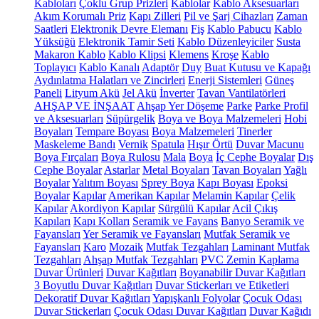
Kabloları
Çoklu Grup Prizleri
Kablolar
Kablo Aksesuarları
Akım Korumalı Priz
Kapı Zilleri
Pil ve Şarj Cihazları
Zaman
Saatleri
Elektronik Devre Elemanı
Fiş
Kablo Pabucu
Kablo
Yüksüğü
Elektronik Tamir Seti
Kablo Düzenleyiciler
Susta
Makaron Kablo
Kablo Klipsi
Klemens
Kroşe
Kablo
Toplayıcı
Kablo Kanalı
Adaptör
Duy
Buat Kutusu ve Kapağı
Aydınlatma Halatları ve Zincirleri
Enerji Sistemleri
Güneş
Paneli
Lityum Akü
Jel Akü
İnverter
Tavan Vantilatörleri
AHŞAP VE İNŞAAT
Ahşap Yer Döşeme
Parke
Parke Profil
ve Aksesuarları
Süpürgelik
Boya ve Boya Malzemeleri
Hobi
Boyaları
Tempare Boyası
Boya Malzemeleri
Tinerler
Maskeleme Bandı
Vernik
Spatula
Hışır Örtü
Duvar Macunu
Boya Fırçaları
Boya Rulosu
Mala
Boya
İç Cephe Boyalar
Dış
Cephe Boyalar
Astarlar
Metal Boyaları
Tavan Boyaları
Yağlı
Boyalar
Yalıtım Boyası
Sprey Boya
Kapı Boyası
Epoksi
Boyalar
Kapılar
Amerikan Kapılar
Melamin Kapılar
Çelik
Kapılar
Akordiyon Kapılar
Sürgülü Kapılar
Acil Çıkış
Kapıları
Kapı Kolları
Seramik ve Fayans
Banyo Seramik ve
Fayansları
Yer Seramik ve Fayansları
Mutfak Seramik ve
Fayansları
Karo
Mozaik
Mutfak Tezgahları
Laminant Mutfak
Tezgahları
Ahşap Mutfak Tezgahları
PVC Zemin Kaplama
Duvar Ürünleri
Duvar Kağıtları
Boyanabilir Duvar Kağıtları
3 Boyutlu Duvar Kağıtları
Duvar Stickerları ve Etiketleri
Dekoratif Duvar Kağıtları
Yapışkanlı Folyolar
Çocuk Odası
Duvar Stickerları
Çocuk Odası Duvar Kağıtları
Duvar Kağıdı