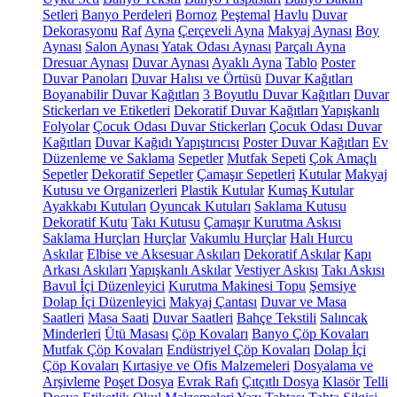
Setleri
Banyo Perdeleri
Bornoz
Peştemal
Havlu
Duvar
Dekorasyonu
Raf
Ayna
Çerçeveli Ayna
Makyaj Aynası
Boy
Aynası
Salon Aynası
Yatak Odası Aynası
Parçalı Ayna
Dresuar Aynası
Duvar Aynası
Ayaklı Ayna
Tablo
Poster
Duvar Panoları
Duvar Halısı ve Örtüsü
Duvar Kağıtları
Boyanabilir Duvar Kağıtları
3 Boyutlu Duvar Kağıtları
Duvar
Stickerları ve Etiketleri
Dekoratif Duvar Kağıtları
Yapışkanlı
Folyolar
Çocuk Odası Duvar Stickerları
Çocuk Odası Duvar
Kağıtları
Duvar Kağıdı Yapıştırıcısı
Poster Duvar Kağıtları
Ev
Düzenleme ve Saklama
Sepetler
Mutfak Sepeti
Çok Amaçlı
Sepetler
Dekoratif Sepetler
Çamaşır Sepetleri
Kutular
Makyaj
Kutusu ve Organizerleri
Plastik Kutular
Kumaş Kutular
Ayakkabı Kutuları
Oyuncak Kutuları
Saklama Kutusu
Dekoratif Kutu
Takı Kutusu
Çamaşır Kurutma Askısı
Saklama Hurçları
Hurçlar
Vakumlu Hurçlar
Halı Hurcu
Askılar
Elbise ve Aksesuar Askıları
Dekoratif Askılar
Kapı
Arkası Askıları
Yapışkanlı Askılar
Vestiyer Askısı
Takı Askısı
Bavul İçi Düzenleyici
Kurutma Makinesi Topu
Şemsiye
Dolap İçi Düzenleyici
Makyaj Çantası
Duvar ve Masa
Saatleri
Masa Saati
Duvar Saatleri
Bahçe Tekstili
Salıncak
Minderleri
Ütü Masası
Çöp Kovaları
Banyo Çöp Kovaları
Mutfak Çöp Kovaları
Endüstriyel Çöp Kovaları
Dolap İçi
Çöp Kovaları
Kırtasiye ve Ofis Malzemeleri
Dosyalama ve
Arşivleme
Poşet Dosya
Evrak Rafı
Çıtçıtlı Dosya
Klasör
Telli