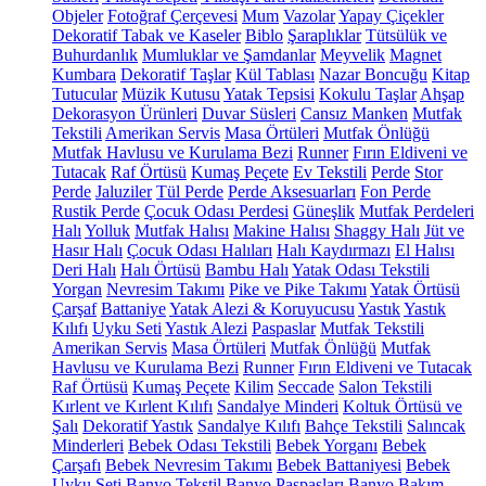
Objeler
Fotoğraf Çerçevesi
Mum
Vazolar
Yapay Çiçekler
Dekoratif Tabak ve Kaseler
Biblo
Şaraplıklar
Tütsülük ve
Buhurdanlık
Mumluklar ve Şamdanlar
Meyvelik
Magnet
Kumbara
Dekoratif Taşlar
Kül Tablası
Nazar Boncuğu
Kitap
Tutucular
Müzik Kutusu
Yatak Tepsisi
Kokulu Taşlar
Ahşap
Dekorasyon Ürünleri
Duvar Süsleri
Cansız Manken
Mutfak
Tekstili
Amerikan Servis
Masa Örtüleri
Mutfak Önlüğü
Mutfak Havlusu ve Kurulama Bezi
Runner
Fırın Eldiveni ve
Tutacak
Raf Örtüsü
Kumaş Peçete
Ev Tekstili
Perde
Stor
Perde
Jaluziler
Tül Perde
Perde Aksesuarları
Fon Perde
Rustik Perde
Çocuk Odası Perdesi
Güneşlik
Mutfak Perdeleri
Halı
Yolluk
Mutfak Halısı
Makine Halısı
Shaggy Halı
Jüt ve
Hasır Halı
Çocuk Odası Halıları
Halı Kaydırmazı
El Halısı
Deri Halı
Halı Örtüsü
Bambu Halı
Yatak Odası Tekstili
Yorgan
Nevresim Takımı
Pike ve Pike Takımı
Yatak Örtüsü
Çarşaf
Battaniye
Yatak Alezi & Koruyucusu
Yastık
Yastık
Kılıfı
Uyku Seti
Yastık Alezi
Paspaslar
Mutfak Tekstili
Amerikan Servis
Masa Örtüleri
Mutfak Önlüğü
Mutfak
Havlusu ve Kurulama Bezi
Runner
Fırın Eldiveni ve Tutacak
Raf Örtüsü
Kumaş Peçete
Kilim
Seccade
Salon Tekstili
Kırlent ve Kırlent Kılıfı
Sandalye Minderi
Koltuk Örtüsü ve
Şalı
Dekoratif Yastık
Sandalye Kılıfı
Bahçe Tekstili
Salıncak
Minderleri
Bebek Odası Tekstili
Bebek Yorganı
Bebek
Çarşafı
Bebek Nevresim Takımı
Bebek Battaniyesi
Bebek
Uyku Seti
Banyo Tekstil
Banyo Paspasları
Banyo Bakım