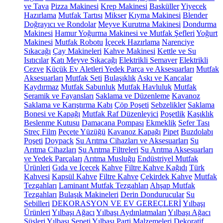
ve Tava
Pizza Makinesi
Krep Makinesi
Basküller
Yiyecek
Hazırlama
Mutfak Tartısı
Mikser
Kıyma Makinesi
Blender
Doğrayıcı ve Rondolar
Meyve Kurutma Makinesi
Dondurma
Makinesi
Hamur Yoğurma Makinesi ve Mutfak Şefleri
Yoğurt
Makinesi
Mutfak Robotu
İçecek Hazırlama
Narenciye
Sıkacağı
Çay Makineleri
Kahve Makinesi
Kettle ve Su
Isıtıcılar
Katı Meyve Sıkacağı
Elektrikli Semaver
Elektrikli
Cezve
Küçük Ev Aletleri Yedek Parça ve Aksesuarları
Mutfak
Aksesuarları
Mutfak Seti
Bulaşıklık
Askı ve Kancalar
Kaydırmaz
Mutfak Sabunluk
Mutfak Havluluk
Mutfak
Seramik ve Fayansları
Saklama ve Düzenleme
Kavanoz
Saklama ve Karıştırma Kabı
Çöp Poşeti
Sebzelikler
Saklama
Bonesi ve Kapağı
Mutfak Raf Düzenleyici
Poşetlik
Kaşıklık
Beslenme Kutusu
Damacana Pompası
Ekmeklik
Sefer Tası
Streç Film
Peçete Yüzüğü
Kavanoz Kapağı
Pipet
Buzdolabı
Poşeti
Doypack
Su Arıtma Cihazları ve Aksesuarları
Su
Arıtma Cihazları
Su Arıtma Filtreleri
Su Arıtma Aksesuarları
ve Yedek Parçaları
Arıtma Musluğu
Endüstriyel Mutfak
Ürünleri
Gıda ve İçecek
Kahve
Filtre Kahve Kağıdı
Türk
Kahvesi
Kapsül Kahve
Filtre Kahve
Çekirdek Kahve
Mutfak
Tezgahları
Laminant Mutfak Tezgahları
Ahşap Mutfak
Tezgahları
Bulaşık Makineleri
Derin Dondurucular
Su
Sebilleri
DEKORASYON VE EV GEREÇLERİ
Yılbaşı
Ürünleri
Yılbaşı Ağacı
Yılbaşı Aydınlatmaları
Yılbaşı Ağacı
Süsleri
Yılbaşı Sepeti
Yılbaşı Parti Malzemeleri
Dekoratif