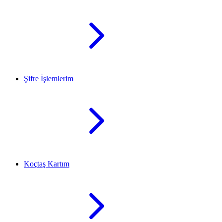
Şifre İşlemlerim
Koçtaş Kartım