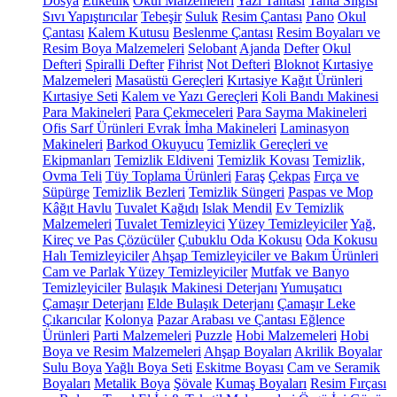
Dosya
Etiketlik
Okul Malzemeleri
Yazı Tahtası
Tahta Silgisi
Sıvı Yapıştırıcılar
Tebeşir
Suluk
Resim Çantası
Pano
Okul
Çantası
Kalem Kutusu
Beslenme Çantası
Resim Boyaları ve
Resim Boya Malzemeleri
Selobant
Ajanda
Defter
Okul
Defteri
Spiralli Defter
Fihrist
Not Defteri
Bloknot
Kırtasiye
Malzemeleri
Masaüstü Gereçleri
Kırtasiye Kağıt Ürünleri
Kırtasiye Seti
Kalem ve Yazı Gereçleri
Koli Bandı Makinesi
Para Makineleri
Para Çekmeceleri
Para Sayma Makineleri
Ofis Sarf Ürünleri
Evrak İmha Makineleri
Laminasyon
Makineleri
Barkod Okuyucu
Temizlik Gereçleri ve
Ekipmanları
Temizlik Eldiveni
Temizlik Kovası
Temizlik,
Ovma Teli
Tüy Toplama Ürünleri
Faraş
Çekpas
Fırça ve
Süpürge
Temizlik Bezleri
Temizlik Süngeri
Paspas ve Mop
Kâğıt Havlu
Tuvalet Kağıdı
Islak Mendil
Ev Temizlik
Malzemeleri
Tuvalet Temizleyici
Yüzey Temizleyiciler
Yağ,
Kireç ve Pas Çözücüler
Çubuklu Oda Kokusu
Oda Kokusu
Halı Temizleyiciler
Ahşap Temizleyiciler ve Bakım Ürünleri
Cam ve Parlak Yüzey Temizleyiciler
Mutfak ve Banyo
Temizleyiciler
Bulaşık Makinesi Deterjanı
Yumuşatıcı
Çamaşır Deterjanı
Elde Bulaşık Deterjanı
Çamaşır Leke
Çıkarıcılar
Kolonya
Pazar Arabası ve Çantası
Eğlence
Ürünleri
Parti Malzemeleri
Puzzle
Hobi Malzemeleri
Hobi
Boya ve Resim Malzemeleri
Ahşap Boyaları
Akrilik Boyalar
Sulu Boya
Yağlı Boya Seti
Eskitme Boyası
Cam ve Seramik
Boyaları
Metalik Boya
Şövale
Kumaş Boyaları
Resim Fırçası