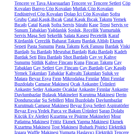
Tencere ve Tava Aksesuarları
Tencere ve Tencere Setleri
Çöp
Kovaları
Banyo Çöp Kovaları
Mutfak Çöp Kovaları
Endüstriyel Çöp Kovaları
Dolap İçi Çöp Kovaları
Sofra
Grubu
Çatal,Kaşık,Bıçak
Çatal Kaşık Bıçak Takımı
Yemek
Bıçağı
Çatal
Kaşık
Sofra Servis
Sürahi
Kase
Tepsi
Servis ve
Sunum Tabakları
Yağdanlık
Sosluk, Reçellik
Yumurtalık
Servis Maşa Seti
Şekerlik
Salata Kasesi
Peçetelik
Karaf
Kürdanlık
Çerezlik
Baharat Takımı
Bardak Altlığı
Ekmek
Sepeti
Pasta Sunumu
Pasta Takımı
Kek Fanusu
Bardak
Viski
Bardağı
Su Bardağı
Meşrubat Bardağı
Rakı Bardağı
Kadeh
Bardak Seti
Bira Bardağı
Shot Bardağı
Çay ve Kahve
Sunumu
Sütlük
Kahve Fincanı
Kupa
Fincan Takımı
Çay
Tabakları
Çay Setleri
Çay Fincanı
Çay Bardağı
Çay Kaşığı
Yemek Takımları
Tabaklar
Kahvaltı Takımları
Suluk ve
Matara
Beyaz Eşya
Fırın
Mikrodalga Fırınlar
Mini Fırınlar
Buzdolabı
Çamaşır Makinesi
Ocak
Ankastre Ürünleri
Ankastre Setler
Ankastre Ocaklar
Ankastre Fırınlar
Ankastre
Davlumbazlar
Bulaşık Makineleri
Kurutma Makinesi
Derin
Dondurucular
Su Sebilleri
Mini Buzdolabı
Davlumbazlar
Kurutmalı Çamaşır Makinesi
Beyaz Eşya Setleri
Aspiratörler
Beyaz Eşya Yedek Parça ve Bakım Ürünleri
Şarap Dolabı
Küçük Ev Aletleri
Kızartma ve Pişirme Makineleri
Mısır
Patlatma Makinesi
Fritöz
Ekmek Yapma Makinesi
Ekmek
Kızartma Makinesi
Tost Makinesi
Buharlı Pişirici
Elektrikli
Izgara
Waffle Makinesi
Yumurta Haşlayıcı
Elektrikli Tencere