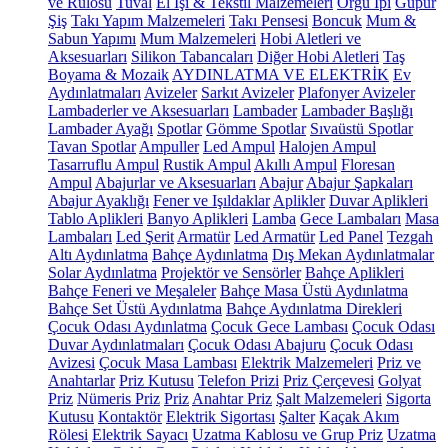
ve Rulosu
Tuval
El İşi & Tekstil Malzemeleri
Örgü İpi
Güpür
Şiş
Takı Yapım Malzemeleri
Takı Pensesi
Boncuk
Mum &
Sabun Yapımı
Mum Malzemeleri
Hobi Aletleri ve
Aksesuarları
Silikon Tabancaları
Diğer Hobi Aletleri
Taş
Boyama & Mozaik
AYDINLATMA VE ELEKTRİK
Ev
Aydınlatmaları
Avizeler
Sarkıt Avizeler
Plafonyer Avizeler
Lambaderler ve Aksesuarları
Lambader
Lambader Başlığı
Lambader Ayağı
Spotlar
Gömme Spotlar
Sıvaüstü Spotlar
Tavan Spotlar
Ampuller
Led Ampul
Halojen Ampul
Tasarruflu Ampul
Rustik Ampul
Akıllı Ampul
Floresan
Ampul
Abajurlar ve Aksesuarları
Abajur
Abajur Şapkaları
Abajur Ayaklığı
Fener ve Işıldaklar
Aplikler
Duvar Aplikleri
Tablo Aplikleri
Banyo Aplikleri
Lamba
Gece Lambaları
Masa
Lambaları
Led Şerit
Armatür
Led Armatür
Led Panel
Tezgah
Altı Aydınlatma
Bahçe Aydınlatma
Dış Mekan Aydınlatmalar
Solar Aydınlatma
Projektör ve Sensörler
Bahçe Aplikleri
Bahçe Feneri ve Meşaleler
Bahçe Masa Üstü Aydınlatma
Bahçe Set Üstü Aydınlatma
Bahçe Aydınlatma Direkleri
Çocuk Odası Aydınlatma
Çocuk Gece Lambası
Çocuk Odası
Duvar Aydınlatmaları
Çocuk Odası Abajuru
Çocuk Odası
Avizesi
Çocuk Masa Lambası
Elektrik Malzemeleri
Priz ve
Anahtarlar
Priz Kutusu
Telefon Prizi
Priz Çerçevesi
Golyat
Priz
Nümeris Priz
Priz
Anahtar Priz
Şalt Malzemeleri
Sigorta
Kutusu
Kontaktör
Elektrik Sigortası
Şalter
Kaçak Akım
Rölesi
Elektrik Sayacı
Uzatma Kablosu ve Grup Priz
Uzatma