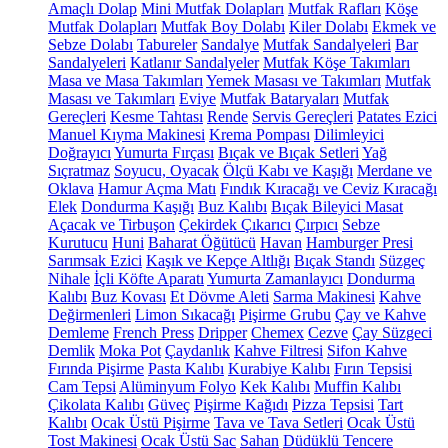
Amaçlı Dolap
Mini Mutfak Dolapları
Mutfak Rafları
Köşe
Mutfak Dolapları
Mutfak Boy Dolabı
Kiler Dolabı
Ekmek ve
Sebze Dolabı
Tabureler
Sandalye
Mutfak Sandalyeleri
Bar
Sandalyeleri
Katlanır Sandalyeler
Mutfak Köşe Takımları
Masa ve Masa Takımları
Yemek Masası ve Takımları
Mutfak
Masası ve Takımları
Eviye
Mutfak Bataryaları
Mutfak
Gereçleri
Kesme Tahtası
Rende
Servis Gereçleri
Patates Ezici
Manuel Kıyma Makinesi
Krema Pompası
Dilimleyici
Doğrayıcı
Yumurta Fırçası
Bıçak ve Bıçak Setleri
Yağ
Sıçratmaz
Soyucu, Oyacak
Ölçü Kabı ve Kaşığı
Merdane ve
Oklava
Hamur Açma Matı
Fındık Kıracağı ve Ceviz Kıracağı
Elek
Dondurma Kaşığı
Buz Kalıbı
Bıçak Bileyici Masat
Açacak ve Tirbuşon
Çekirdek Çıkarıcı
Çırpıcı
Sebze
Kurutucu
Huni
Baharat Öğütücü
Havan
Hamburger Presi
Sarımsak Ezici
Kaşık ve Kepçe Altlığı
Bıçak Standı
Süzgeç
Nihale
İçli Köfte Aparatı
Yumurta Zamanlayıcı
Dondurma
Kalıbı
Buz Kovası
Et Dövme Aleti
Sarma Makinesi
Kahve
Değirmenleri
Limon Sıkacağı
Pişirme Grubu
Çay ve Kahve
Demleme
French Press
Dripper
Chemex
Cezve
Çay Süzgeci
Demlik
Moka Pot
Çaydanlık
Kahve Filtresi
Sifon Kahve
Fırında Pişirme
Pasta Kalıbı
Kurabiye Kalıbı
Fırın Tepsisi
Cam Tepsi
Alüminyum Folyo
Kek Kalıbı
Muffin Kalıbı
Çikolata Kalıbı
Güveç
Pişirme Kağıdı
Pizza Tepsisi
Tart
Kalıbı
Ocak Üstü Pişirme
Tava ve Tava Setleri
Ocak Üstü
Tost Makinesi
Ocak Üstü Sac
Sahan
Düdüklü Tencere