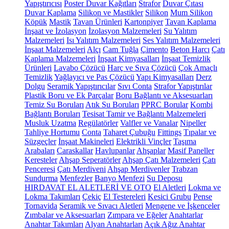
Yapıştırıcısı
Poster Duvar Kağıtları
Strafor
Duvar Çıtası
Duvar Kaplama
Silikon ve Mastikler
Silikon
Mum Silikon
Köpük
Mastik
Tavan Ürünleri
Kartonpiyer
Tavan Kaplama
İnşaat ve İzolasyon
İzolasyon Malzemeleri
Su Yalıtım
Malzemeleri
Isı Yalıtım Malzemeleri
Ses Yalıtım Malzemeleri
İnşaat Malzemeleri
Alçı
Cam Tuğla
Çimento
Beton Harcı
Çatı
Kaplama Malzemeleri
İnşaat Kimyasalları
İnşaat Temizlik
Ürünleri
Lavabo Çözücü
Harç ve Sıva Çözücü
Çok Amaçlı
Temizlik
Yağlayıcı ve Pas Çözücü
Yapı Kimyasalları
Derz
Dolgu
Seramik Yapıştırıcılar
Sıvı Conta
Strafor Yapıştırılar
Plastik Boru ve Ek Parçalar
Boru Bağlantı ve Aksesuarları
Temiz Su Boruları
Atık Su Boruları
PPRC Borular
Kombi
Bağlantı Boruları
Tesisat Tamir ve Bağlantı Malzemeleri
Musluk Uzatma
Regülatörler
Valfler ve Vanalar
Nipeller
Tahliye Hortumu
Conta
Taharet Çubuğu
Fittings
Tıpalar ve
Süzgeçler
İnşaat Makineleri
Elektrikli Vinçler
Taşıma
Arabaları
Caraskallar
Havlupanlar
Ahşaplar
Masif Paneller
Keresteler
Ahşap Seperatörler
Ahşap Çatı Malzemeleri
Çatı
Penceresi
Çatı Merdiveni
Ahşap Merdivenler
Trabzan
Sundurma
Menfezler
Banyo Menfezi
Su Deposu
HIRDAVAT EL ALETLERİ VE OTO
El Aletleri
Lokma ve
Lokma Takımları
Çekiç
El Testereleri
Kesici Grubu
Pense
Tornavida
Seramik ve Sıvacı Aletleri
Mengene ve İşkenceler
Zımbalar ve Aksesuarları
Zımpara ve Eğeler
Anahtarlar
Anahtar Takımları
Alyan Anahtarları
Açık Ağız Anahtar