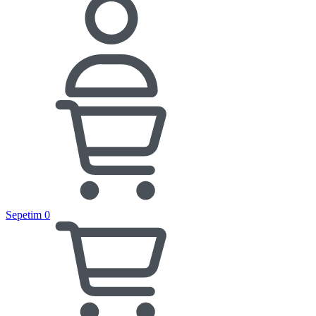
Sepetim
0