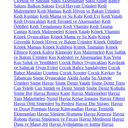
Çiçeklik ve Saksılık
Saksı Aksesuarları
Saksı Altlığı
Bahçe
Saksısı
Balkon Saksısı
Evcil Hayvan Ürünleri
Kedi
Malzemeleri
Kedi Maması
Kedi Hijyen ve Bakım Ürünleri
Kedi Kumları
Kedi Mama ve Su Kabı
Kedi Evi
Kedi Yatağı
Kedi Oyuncakları
Kedi Tuvaleti ve Aksesuarları
Kedi
Ödülleri
Kedi Tırmalaması
Kedi Vitamini
Kedi Taşıma
Çantası
Köpek Malzemeleri
Köpek Yatağı
Köpek Vitamini
Köpek Oyuncakları
Köpek Mama ve Su Kabı
Köpek
Güvenlik
Köpek Hijyen ve Bakım Ürünleri
Köpek Ödülleri
Köpek Maması
Köpek Kulübesi
Köpek Tasmaları
Köpek
Elbisesi
Köpek Kafesi
Kümesler
Kuş Malzemeleri
Kuş Sağlık
ve Bakım Ürünleri
Kuş Kafesleri ve Aksesuarları
Kuş Yemi
Kuş Suluk ve Yemlikleri
Çocuk Bahçe Oyuncakları
Kaydırak
ve Salıncak
Oyun Evleri
Çocuk Bahçe Sandalyeleri
Çocuk
Bahçe Masaları
Uçurtma
Çocuk Scooter
Çocuk Kaykay
Su
Tabancası
Şişme Oyuncaklar
Akülü Araba
Su Aktivite
Ürünleri
Şişme Havuz
Şişme Deniz Yatağı
Şişme Deniz Topu
Can Yeleği
Can Simidi ve Deniz Simidi
Şişme Deniz Kolluğu
Şişme Bot
Havuz Bonesi
Kano
Havuz Malzemeleri
Havuz
Yapı Malzemeleri
Nozul
Havuz Kenar Izgarası
Havuz Filtresi
Havuz Örtü Sistemleri
Su Perdesi
Havuz Dip Süzgeç
Havuz
ve Dozaj Pompası
Havuz Kimyasalları
Havuz Temizlik
Ekipmanları
Havuz Süpürge Hortumu
Havuz Kepçesi
Havuz
Robotu
Havuz Süpürgesi ve Fırçası
Havuz Merdiveni
Havuz
Duşu ve Masaj Jeti
Havuz Aydınlatma ve Isıtma
Havuz