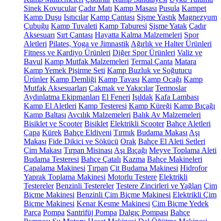
Sinek Kovucular
Çadır Matı
Kamp Masası
Pusula
Kampet
Kamp Duşu
Isıtıcılar
Kamp Çantası
Şişme Yastık
Magnezyum
Çubuğu
Kamp Tuvaleti
Kamp Taburesi
Şişme Yatak
Çadır
Aksesuarı
Sırt Çantası
Hayatta Kalma Malzemeleri
Spor
Aletleri
Pilates, Yoga ve Jimnastik
Ağırlık ve Halter Ürünleri
Fitness ve Kardiyo Ürünleri
Diğer Spor Ürünleri
Valiz ve
Bavul
Kamp Mutfak Malzemeleri
Termal Çanta
Matara
Kamp Yemek Pişirme Seti
Kamp Buzluk ve Soğutucu
Ürünler
Kamp Demliği
Kamp Tavası
Kamp Ocağı
Kamp
Mutfak Aksesuarları
Çakmak ve Yakıcılar
Termoslar
Aydınlatma Ekipmanları
El Feneri
Işıldak
Kafa Lambası
Kamp El Aletleri
Kamp Testeresi
Kamp Küreği
Kamp Bıçağı
Kamp Baltası
Avcılık Malzemeleri
Balık Av Malzemeleri
Bisiklet ve Scooter
Bisiklet
Elektrikli Scooter
Bahçe Aletleri
Çapa
Kürek
Bahçe Eldiveni
Tırmık
Budama Makası
Aşı
Makası
Fide Dikici ve Sökücü
Orak
Bahçe El Aleti Setleri
Çim Makası
Tırpan Misinası
Aşı Bıçağı
Meyve Toplama Aleti
Budama Testeresi
Bahçe Çatalı
Kazma
Bahçe Makineleri
Çapalama Makinesi
Tırpan
Çit Budama Makinesi
Hidrofor
Yaprak Toplama Makinesi
Motorlu Testere
Elektrikli
Testereler
Benzinli Testereler
Testere Zincirleri ve Yağları
Çim
Biçme Makinesi
Benzinli Çim Biçme Makinesi
Elektrikli Çim
Biçme Makinesi
Kenar Kesme Makinesi
Çim Biçme Yedek
Parça
Pompa
Santrifüj Pompa
Dalgıç Pompası
Bahçe