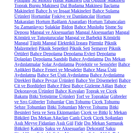
Pompası
Su Motoru
Hasat Makinesi
Dal Öğütme Makinesi
Toprak Burgu Makinesi
Dal Budama Makinesi
İlaçlama
Makineleri
Bahçe İş ve İnşaat Makineleri
Bahçe Sulama
Ürünleri
Hortumlar
Fıskiye ve Damlatıcılar
Hortum
Makaraları
Hortum Bağlantı Aparatları
Hortum Tabancaları
Su Zamanlayıcı
Sulaklar
Bidon
Bahçe Musluğu
Şişme Su
Deposu
Mangal ve Aksesuarları
Mangal Aksesuarları
Mangal
Kömürü ve Tutuşturucular
Mangal ve Barbekü
Kömürlü
Mangal
Tüplü Mangal
Elektrikli Izgara
Pürmüz
Piknik
Malzemeleri
Piknik Sepetleri
Piknik Seti
Semaver
Piknik
Örtüleri
Bahçe Depolama
Depolama Evleri
Depolama
Dolapları
Depolama Sandığı
Bahçe Aydınlatma
Dış Mekan
Aydınlatmalar
Solar Aydınlatma
Projektör ve Sensörler
Bahçe
Aplikleri
Bahçe Feneri ve Meşaleler
Bahçe Masa Üstü
Aydınlatma
Bahçe Set Üstü Aydınlatma
Bahçe Aydınlatma
Direkleri
Bahçe Peyzaj Ürünleri
Bahçe Yer Döşemeleri
Bahçe
Çit ve Bordürleri
Bahçe Filesi
Bahçe Gizleme Ağları
Bahçe
Dekorasyon Ürünleri
Bahçe Kovaları
Toprak ve Çiçek
Bakımı
Bitki Yetiştirme Ürünleri
Torf ve Topraklar
Gübreler
ve Sıvı Gübreler
Tohumlar
Çim Tohumu
Çiçek Tohumu
Sebze Tohumları
Bitki Tohumları
Meyve Tohumu
Bitki
Besinleri
Sera ve Sera Ekipmanları
Çiçek ve Bitki
İç Mekan
Bitkileri
Dış Mekan Ağaçları
Canlı Çiçek
Çiçek Soğanları
Aşılı Meyve Fidanları
Aşılı Gül
Fide
Dış Mekan Sarmaşık
Bitkileri
Kaktüs
Saksı ve Aksesuarları
Dekoratif Saksı