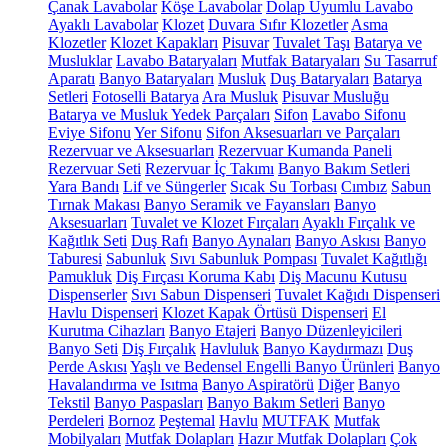
Çanak Lavabolar
Köşe Lavabolar
Dolap Uyumlu Lavabo
Ayaklı Lavabolar
Klozet
Duvara Sıfır Klozetler
Asma
Klozetler
Klozet Kapakları
Pisuvar
Tuvalet Taşı
Batarya ve
Musluklar
Lavabo Bataryaları
Mutfak Bataryaları
Su Tasarruf
Aparatı
Banyo Bataryaları
Musluk
Duş Bataryaları
Batarya
Setleri
Fotoselli Batarya
Ara Musluk
Pisuvar Musluğu
Batarya ve Musluk Yedek Parçaları
Sifon
Lavabo Sifonu
Eviye Sifonu
Yer Sifonu
Sifon Aksesuarları ve Parçaları
Rezervuar ve Aksesuarları
Rezervuar Kumanda Paneli
Rezervuar Seti
Rezervuar İç Takımı
Banyo Bakım Setleri
Yara Bandı
Lif ve Süngerler
Sıcak Su Torbası
Cımbız
Sabun
Tırnak Makası
Banyo Seramik ve Fayansları
Banyo
Aksesuarları
Tuvalet ve Klozet Fırçaları
Ayaklı Fırçalık ve
Kağıtlık Seti
Duş Rafı
Banyo Aynaları
Banyo Askısı
Banyo
Taburesi
Sabunluk
Sıvı Sabunluk Pompası
Tuvalet Kağıtlığı
Pamukluk
Diş Fırçası Koruma Kabı
Diş Macunu Kutusu
Dispenserler
Sıvı Sabun Dispenseri
Tuvalet Kağıdı Dispenseri
Havlu Dispenseri
Klozet Kapak Örtüsü Dispenseri
El
Kurutma Cihazları
Banyo Etajeri
Banyo Düzenleyicileri
Banyo Seti
Diş Fırçalık
Havluluk
Banyo Kaydırmazı
Duş
Perde Askısı
Yaşlı ve Bedensel Engelli Banyo Ürünleri
Banyo
Havalandırma ve Isıtma
Banyo Aspiratörü
Diğer
Banyo
Tekstil
Banyo Paspasları
Banyo Bakım Setleri
Banyo
Perdeleri
Bornoz
Peştemal
Havlu
MUTFAK
Mutfak
Mobilyaları
Mutfak Dolapları
Hazır Mutfak Dolapları
Çok