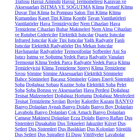
Trafosu
Havuz Ampulü
Havuz Termometresi
Karavan ve
Aksesuarları
ISITMA VE SOĞUTMA
Klima
Portatif Klima
Duvar Tipi Klima
Isı Pompası
Salon Tipi Klima
Klima
Kumandası
Kaset Tipi Klima
Kombi
Tavan Vantilatörleri
Vantilatörler
Hava Temizleyiciler
Nem Cihazları
Hava
Temizleme Cihazları
Buhar Makineleri
Nem Alma Cihazları
ve Rutubet Gidericiler
Elektrikli Isıtıcılar
Quartz Isıtıcılar
Infrared Isıtıcılar
Kule Tipi Isıtıcılar
Yağlı Radyatör
Fanlı
Isıtıcılar
Elektrikli Radyatörler
Dış Mekan Isıtıcılar
Havlupanlar
Radyatörler
Termosifonlar
Şofbenler
Ani Su
Isıtıcı
Isıtma ve Soğutma Yedek Parça
Radyatör Vanaları
Termostat
Klima Yedek Parça
Radyatör Yedek Parça
Klima
Temizleyicisi
Klima Temizleme Spreyi
Klima Temizleme
Sıvısı
Şömine
Şömine Aksesuarları
Elektrikli Şömineler
Bahçe Şömineleri
Bacasız Şömineler
Güneş Enerji Sistemleri
Soba
Doğalgaz Sobası
Kuzine Soba
Elektrikli Soba
Pelet
Soba
Soba Borusu ve Aksesuarları
Hava Perdesi
Doğalgaz
Tesisat Malzemeleri
Doğalgaz Hortumu
Doğalgaz Menfezleri
Tesisat Temizleme Sıvıları
Boyler
Kalorifer Kazanı
BANYO
Banyo Dolapları
Aynalı Banyo Dolabı
Banyo Boy Dolapları
Lavabolu Banyo Dolapları
Çok Amaçlı Banyo Dolapları
Çamaşır Makinesi Dolapları
Ecza Dolabı
Banyo Rafları
Duş
Sistemleri
Duşakabin
Duş Tekneleri
Jakuziler
Küvet
Duş
Setleri
Duş Sistemleri
Duş Başlıkları
Duş Kolonları
Sürgülü
Duş Setleri
Duş Spiralleri
El Duşu
Vitrifiyeler
Lavabolar