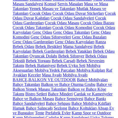
Masası Sandalyesi
Konsol
Servis Masaları
Masa ve Masa
Takımları
Yemek Masası ve Takımları
Mutfak Masası ve
Takımları
Çocuk Odası
Çocuk Odası Duvar Stickerları
Çocuk
Odası Duvar Kağıtları
Çocuk Odası Sandalyeleri
Çocuk
Odası Gardıropları
Çocuk Odası Masası
Çocuk Odası Bazası
Çocuk Odası Takımları
Çocuk Odası Komodini
Çocuk Odası
Karyolaları
Genç Odası
Genç Odası Takımları
Genç Odası
Komodini
Genç Odası Şifonyerleri
Genç Odası Bazaları
Genç Odası Gardıropları
Genç Odası Karyolaları
Ranza
Bebek Odası
Bebek Beşikleri
Mama Sandalyesi
Bebek
Karyolaları
Bebek Gardıropları
Bebek Yatakları
Bebek Odası
Takımları
Oyuncak Dolabı
Bebek Şifonyer
Bebek Odası
Tekstili
Bebek Yorganı
Bebek Çarşafı
Bebek Nevresim
Takımı
Bebek Battaniyesi
Bebek Uyku Seti
Mobilya
Aksesuarları
Mobilya Yedek Parçaları
Mobilya Kulpları
Raf
Ayakları
Keçeler
Masa Ayağı
Mobilya Ayağı
BAHÇE,BALKON VE OUTDOOR
Bahçe Mobilyaları
Bahçe Takımları
Balkon ve Bahçe Oturma Grubu
Bahçe ve
Balkon Yemek Masası Takımları
Balkon ve Bahçe Köşe
Takımı
Bistro Setleri
Bahçe Minderi
Çardak ve Kameriyeler
Bahçe ve Balkon Masası
Bahçe Şemsiyesi
Bahçe Bankı
Bahçe Sandalyeleri
Bahçe Sehpası
Bahçe Mobilya Kılıfları
Hamak
Bahçe Salıncağı
Şezlong
Bahçe Koltukları
Ahşap Ev
ve Bungalov
Tente
Prefabrik Evler
Kamp Spor ve Outdoor
Kamp Malzemeleri
Çadırlar
Kamp Sandalyesi
Uyku Tulumu