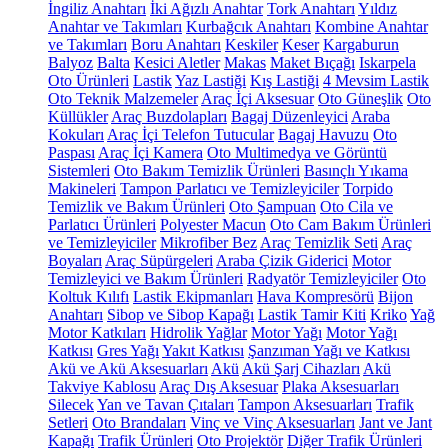
İngiliz Anahtarı
İki Ağızlı Anahtar
Tork Anahtarı
Yıldız
Anahtar ve Takımları
Kurbağcık Anahtarı
Kombine Anahtar
ve Takımları
Boru Anahtarı
Keskiler
Keser
Kargaburun
Balyoz
Balta
Kesici Aletler
Makas
Maket Bıçağı
Iskarpela
Oto Ürünleri
Lastik
Yaz Lastiği
Kış Lastiği
4 Mevsim Lastik
Oto Teknik Malzemeler
Araç İçi Aksesuar
Oto Güneşlik
Oto
Küllükler
Araç Buzdolapları
Bagaj Düzenleyici
Araba
Kokuları
Araç İçi Telefon Tutucular
Bagaj Havuzu
Oto
Paspası
Araç İçi Kamera
Oto Multimedya ve Görüntü
Sistemleri
Oto Bakım Temizlik Ürünleri
Basınçlı Yıkama
Makineleri
Tampon Parlatıcı ve Temizleyiciler
Torpido
Temizlik ve Bakım Ürünleri
Oto Şampuan
Oto Cila ve
Parlatıcı Ürünleri
Polyester Macun
Oto Cam Bakım Ürünleri
ve Temizleyiciler
Mikrofiber Bez
Araç Temizlik Seti
Araç
Boyaları
Araç Süpürgeleri
Araba Çizik Giderici
Motor
Temizleyici ve Bakım Ürünleri
Radyatör Temizleyiciler
Oto
Koltuk Kılıfı
Lastik Ekipmanları
Hava Kompresörü
Bijon
Anahtarı
Sibop ve Sibop Kapağı
Lastik Tamir Kiti
Kriko
Yağ
Motor Katkıları
Hidrolik Yağlar
Motor Yağı
Motor Yağı
Katkısı
Gres Yağı
Yakıt Katkısı
Şanzıman Yağı ve Katkısı
Akü ve Akü Aksesuarları
Akü
Akü Şarj Cihazları
Akü
Takviye Kablosu
Araç Dış Aksesuar
Plaka Aksesuarları
Silecek
Yan ve Tavan Çıtaları
Tampon Aksesuarları
Trafik
Setleri
Oto Brandaları
Vinç ve Vinç Aksesuarları
Jant ve Jant
Kapağı
Trafik Ürünleri
Oto Projektör
Diğer Trafik Ürünleri