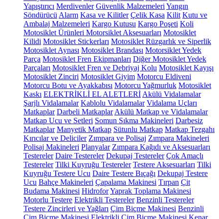
Yapıştırıcı
Merdivenler
Güvenlik Malzemeleri
Yangın
Söndürücü
Alarm
Kasa ve Kilitler
Çelik Kasa
Kilit
Kutu ve
Ambalaj Malzemeleri
Kargo Kutusu
Kargo Poşeti
Koli
Motosiklet Ürünleri
Motorsiklet Aksesuarları
Motosiklet
Kilidi
Motosiklet Stickerları
Motosiklet Rüzgarlık ve Siperlik
Motosiklet Aynası
Motosiklet Brandası
Motorsiklet Yedek
Parça
Motosiklet Fren Ekipmanları
Diğer Motosiklet Yedek
Parçaları
Motosiklet Fren ve Debriyaj Kolu
Motosiklet Kayışı
Motosiklet Zinciri
Motosiklet Giyim
Motorcu Eldiveni
Motorcu Botu ve Ayakkabısı
Motorcu Yağmurluk
Motosiklet
Kaskı
ELEKTRİKLİ EL ALETLERİ
Akülü Vidalamalar
Şarjlı Vidalamalar
Kablolu Vidalamalar
Vidalama Uçları
Matkaplar
Darbeli Matkaplar
Akülü Matkap ve Vidalamalar
Matkap Ucu ve Setleri
Somun Sıkma Makineleri
Darbesiz
Matkaplar
Manyetik Matkap
Sütunlu Matkap
Matkap Tezgahı
Kırıcılar ve Deliciler
Zımpara ve Polisaj
Zımpara Makineleri
Polisaj Makineleri
Planyalar
Zımpara Kağıdı ve Aksesuarları
Testereler
Daire Testereler
Dekupaj Testereler
Çok Amaçlı
Testereler
Tilki Kuyruğu Testereler
Testere Aksesuarları
Tilki
Kuyruğu Testere Ucu
Daire Testere Bıçağı
Dekupaj Testere
Ucu
Bahçe Makineleri
Çapalama Makinesi
Tırpan
Çit
Budama Makinesi
Hidrofor
Yaprak Toplama Makinesi
Motorlu Testere
Elektrikli Testereler
Benzinli Testereler
Testere Zincirleri ve Yağları
Çim Biçme Makinesi
Benzinli
Çim Biçme Makinesi
Elektrikli Çim Biçme Makinesi
Kenar