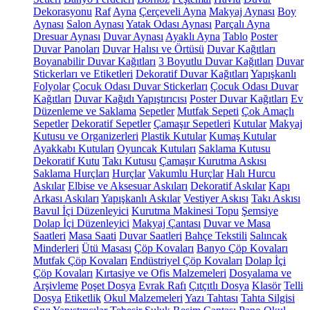
Dekorasyonu
Raf
Ayna
Çerçeveli Ayna
Makyaj Aynası
Boy
Aynası
Salon Aynası
Yatak Odası Aynası
Parçalı Ayna
Dresuar Aynası
Duvar Aynası
Ayaklı Ayna
Tablo
Poster
Duvar Panoları
Duvar Halısı ve Örtüsü
Duvar Kağıtları
Boyanabilir Duvar Kağıtları
3 Boyutlu Duvar Kağıtları
Duvar
Stickerları ve Etiketleri
Dekoratif Duvar Kağıtları
Yapışkanlı
Folyolar
Çocuk Odası Duvar Stickerları
Çocuk Odası Duvar
Kağıtları
Duvar Kağıdı Yapıştırıcısı
Poster Duvar Kağıtları
Ev
Düzenleme ve Saklama
Sepetler
Mutfak Sepeti
Çok Amaçlı
Sepetler
Dekoratif Sepetler
Çamaşır Sepetleri
Kutular
Makyaj
Kutusu ve Organizerleri
Plastik Kutular
Kumaş Kutular
Ayakkabı Kutuları
Oyuncak Kutuları
Saklama Kutusu
Dekoratif Kutu
Takı Kutusu
Çamaşır Kurutma Askısı
Saklama Hurçları
Hurçlar
Vakumlu Hurçlar
Halı Hurcu
Askılar
Elbise ve Aksesuar Askıları
Dekoratif Askılar
Kapı
Arkası Askıları
Yapışkanlı Askılar
Vestiyer Askısı
Takı Askısı
Bavul İçi Düzenleyici
Kurutma Makinesi Topu
Şemsiye
Dolap İçi Düzenleyici
Makyaj Çantası
Duvar ve Masa
Saatleri
Masa Saati
Duvar Saatleri
Bahçe Tekstili
Salıncak
Minderleri
Ütü Masası
Çöp Kovaları
Banyo Çöp Kovaları
Mutfak Çöp Kovaları
Endüstriyel Çöp Kovaları
Dolap İçi
Çöp Kovaları
Kırtasiye ve Ofis Malzemeleri
Dosyalama ve
Arşivleme
Poşet Dosya
Evrak Rafı
Çıtçıtlı Dosya
Klasör
Telli
Dosya
Etiketlik
Okul Malzemeleri
Yazı Tahtası
Tahta Silgisi