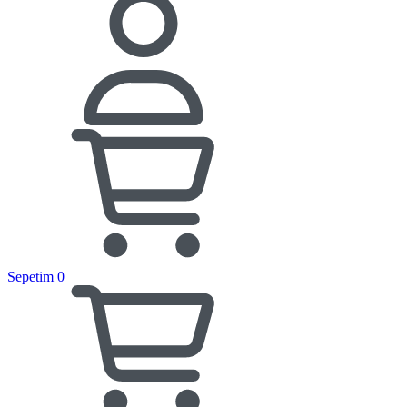
Sepetim
0