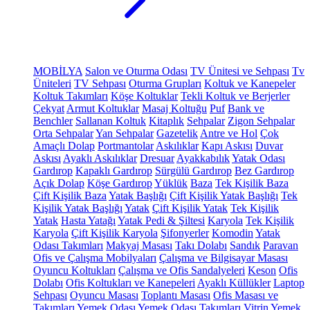
MOBİLYA
Salon ve Oturma Odası
TV Ünitesi ve Sehpası
Tv
Üniteleri
TV Sehpası
Oturma Grupları
Koltuk ve Kanepeler
Koltuk Takımları
Köşe Koltuklar
Tekli Koltuk ve Berjerler
Çekyat
Armut Koltuklar
Masaj Koltuğu
Puf
Bank ve
Benchler
Sallanan Koltuk
Kitaplık
Sehpalar
Zigon Sehpalar
Orta Sehpalar
Yan Sehpalar
Gazetelik
Antre ve Hol
Çok
Amaçlı Dolap
Portmantolar
Askılıklar
Kapı Askısı
Duvar
Askısı
Ayaklı Askılıklar
Dresuar
Ayakkabılık
Yatak Odası
Gardırop
Kapaklı Gardırop
Sürgülü Gardırop
Bez Gardırop
Açık Dolap
Köşe Gardırop
Yüklük
Baza
Tek Kişilik Baza
Çift Kişilik Baza
Yatak Başlığı
Çift Kişilik Yatak Başlığı
Tek
Kişilik Yatak Başlığı
Yatak
Çift Kişilik Yatak
Tek Kişilik
Yatak
Hasta Yatağı
Yatak Pedi & Şiltesi
Karyola
Tek Kişilik
Karyola
Çift Kişilik Karyola
Şifonyerler
Komodin
Yatak
Odası Takımları
Makyaj Masası
Takı Dolabı
Sandık
Paravan
Ofis ve Çalışma Mobilyaları
Çalışma ve Bilgisayar Masası
Oyuncu Koltukları
Çalışma ve Ofis Sandalyeleri
Keson
Ofis
Dolabı
Ofis Koltukları ve Kanepeleri
Ayaklı Küllükler
Laptop
Sehpası
Oyuncu Masası
Toplantı Masası
Ofis Masası ve
Takımları
Yemek Odası
Yemek Odası Takımları
Vitrin
Yemek