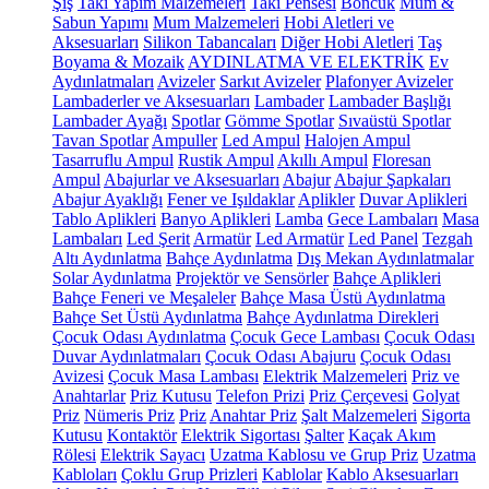
Şiş
Takı Yapım Malzemeleri
Takı Pensesi
Boncuk
Mum &
Sabun Yapımı
Mum Malzemeleri
Hobi Aletleri ve
Aksesuarları
Silikon Tabancaları
Diğer Hobi Aletleri
Taş
Boyama & Mozaik
AYDINLATMA VE ELEKTRİK
Ev
Aydınlatmaları
Avizeler
Sarkıt Avizeler
Plafonyer Avizeler
Lambaderler ve Aksesuarları
Lambader
Lambader Başlığı
Lambader Ayağı
Spotlar
Gömme Spotlar
Sıvaüstü Spotlar
Tavan Spotlar
Ampuller
Led Ampul
Halojen Ampul
Tasarruflu Ampul
Rustik Ampul
Akıllı Ampul
Floresan
Ampul
Abajurlar ve Aksesuarları
Abajur
Abajur Şapkaları
Abajur Ayaklığı
Fener ve Işıldaklar
Aplikler
Duvar Aplikleri
Tablo Aplikleri
Banyo Aplikleri
Lamba
Gece Lambaları
Masa
Lambaları
Led Şerit
Armatür
Led Armatür
Led Panel
Tezgah
Altı Aydınlatma
Bahçe Aydınlatma
Dış Mekan Aydınlatmalar
Solar Aydınlatma
Projektör ve Sensörler
Bahçe Aplikleri
Bahçe Feneri ve Meşaleler
Bahçe Masa Üstü Aydınlatma
Bahçe Set Üstü Aydınlatma
Bahçe Aydınlatma Direkleri
Çocuk Odası Aydınlatma
Çocuk Gece Lambası
Çocuk Odası
Duvar Aydınlatmaları
Çocuk Odası Abajuru
Çocuk Odası
Avizesi
Çocuk Masa Lambası
Elektrik Malzemeleri
Priz ve
Anahtarlar
Priz Kutusu
Telefon Prizi
Priz Çerçevesi
Golyat
Priz
Nümeris Priz
Priz
Anahtar Priz
Şalt Malzemeleri
Sigorta
Kutusu
Kontaktör
Elektrik Sigortası
Şalter
Kaçak Akım
Rölesi
Elektrik Sayacı
Uzatma Kablosu ve Grup Priz
Uzatma
Kabloları
Çoklu Grup Prizleri
Kablolar
Kablo Aksesuarları