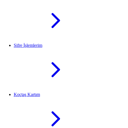
Şifre İşlemlerim
Koçtaş Kartım