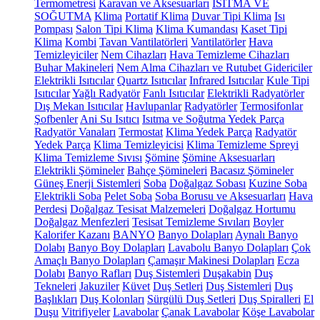
Termometresi
Karavan ve Aksesuarları
ISITMA VE
SOĞUTMA
Klima
Portatif Klima
Duvar Tipi Klima
Isı
Pompası
Salon Tipi Klima
Klima Kumandası
Kaset Tipi
Klima
Kombi
Tavan Vantilatörleri
Vantilatörler
Hava
Temizleyiciler
Nem Cihazları
Hava Temizleme Cihazları
Buhar Makineleri
Nem Alma Cihazları ve Rutubet Gidericiler
Elektrikli Isıtıcılar
Quartz Isıtıcılar
Infrared Isıtıcılar
Kule Tipi
Isıtıcılar
Yağlı Radyatör
Fanlı Isıtıcılar
Elektrikli Radyatörler
Dış Mekan Isıtıcılar
Havlupanlar
Radyatörler
Termosifonlar
Şofbenler
Ani Su Isıtıcı
Isıtma ve Soğutma Yedek Parça
Radyatör Vanaları
Termostat
Klima Yedek Parça
Radyatör
Yedek Parça
Klima Temizleyicisi
Klima Temizleme Spreyi
Klima Temizleme Sıvısı
Şömine
Şömine Aksesuarları
Elektrikli Şömineler
Bahçe Şömineleri
Bacasız Şömineler
Güneş Enerji Sistemleri
Soba
Doğalgaz Sobası
Kuzine Soba
Elektrikli Soba
Pelet Soba
Soba Borusu ve Aksesuarları
Hava
Perdesi
Doğalgaz Tesisat Malzemeleri
Doğalgaz Hortumu
Doğalgaz Menfezleri
Tesisat Temizleme Sıvıları
Boyler
Kalorifer Kazanı
BANYO
Banyo Dolapları
Aynalı Banyo
Dolabı
Banyo Boy Dolapları
Lavabolu Banyo Dolapları
Çok
Amaçlı Banyo Dolapları
Çamaşır Makinesi Dolapları
Ecza
Dolabı
Banyo Rafları
Duş Sistemleri
Duşakabin
Duş
Tekneleri
Jakuziler
Küvet
Duş Setleri
Duş Sistemleri
Duş
Başlıkları
Duş Kolonları
Sürgülü Duş Setleri
Duş Spiralleri
El
Duşu
Vitrifiyeler
Lavabolar
Çanak Lavabolar
Köşe Lavabolar