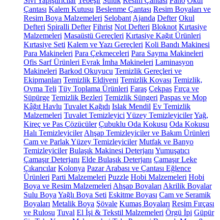
Sıvı Yapıştırıcılar
Tebeşir
Suluk
Resim Çantası
Pano
Okul
Çantası
Kalem Kutusu
Beslenme Çantası
Resim Boyaları ve
Resim Boya Malzemeleri
Selobant
Ajanda
Defter
Okul
Defteri
Spiralli Defter
Fihrist
Not Defteri
Bloknot
Kırtasiye
Malzemeleri
Masaüstü Gereçleri
Kırtasiye Kağıt Ürünleri
Kırtasiye Seti
Kalem ve Yazı Gereçleri
Koli Bandı Makinesi
Para Makineleri
Para Çekmeceleri
Para Sayma Makineleri
Ofis Sarf Ürünleri
Evrak İmha Makineleri
Laminasyon
Makineleri
Barkod Okuyucu
Temizlik Gereçleri ve
Ekipmanları
Temizlik Eldiveni
Temizlik Kovası
Temizlik,
Ovma Teli
Tüy Toplama Ürünleri
Faraş
Çekpas
Fırça ve
Süpürge
Temizlik Bezleri
Temizlik Süngeri
Paspas ve Mop
Kâğıt Havlu
Tuvalet Kağıdı
Islak Mendil
Ev Temizlik
Malzemeleri
Tuvalet Temizleyici
Yüzey Temizleyiciler
Yağ,
Kireç ve Pas Çözücüler
Çubuklu Oda Kokusu
Oda Kokusu
Halı Temizleyiciler
Ahşap Temizleyiciler ve Bakım Ürünleri
Cam ve Parlak Yüzey Temizleyiciler
Mutfak ve Banyo
Temizleyiciler
Bulaşık Makinesi Deterjanı
Yumuşatıcı
Çamaşır Deterjanı
Elde Bulaşık Deterjanı
Çamaşır Leke
Çıkarıcılar
Kolonya
Pazar Arabası ve Çantası
Eğlence
Ürünleri
Parti Malzemeleri
Puzzle
Hobi Malzemeleri
Hobi
Boya ve Resim Malzemeleri
Ahşap Boyaları
Akrilik Boyalar
Sulu Boya
Yağlı Boya Seti
Eskitme Boyası
Cam ve Seramik
Boyaları
Metalik Boya
Şövale
Kumaş Boyaları
Resim Fırçası
ve Rulosu
Tuval
El İşi & Tekstil Malzemeleri
Örgü İpi
Güpür