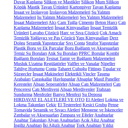
Duvar Kaplama
Silikon ve Mastikler
Silikon
Mum Silikon
Köpük
Mastik
Tavan Ürünleri
Kartonpiyer
Tavan Kaplama
İnşaat ve İzolasyon
İzolasyon Malzemeleri
Su Yalıtım
Malzemeleri
Isı Yalıtım Malzemeleri
Ses Yalıtım Malzemeleri
İnşaat Malzemeleri
Alçı
Cam Tuğla
Çimento
Beton Harcı
Çatı
Kaplama Malzemeleri
İnşaat Kimyasalları
İnşaat Temizlik
Ürünleri
Lavabo Çözücü
Harç ve Sıva Çözücü
Çok Amaçlı
Temizlik
Yağlayıcı ve Pas Çözücü
Yapı Kimyasalları
Derz
Dolgu
Seramik Yapıştırıcılar
Sıvı Conta
Strafor Yapıştırılar
Plastik Boru ve Ek Parçalar
Boru Bağlantı ve Aksesuarları
Temiz Su Boruları
Atık Su Boruları
PPRC Borular
Kombi
Bağlantı Boruları
Tesisat Tamir ve Bağlantı Malzemeleri
Musluk Uzatma
Regülatörler
Valfler ve Vanalar
Nipeller
Tahliye Hortumu
Conta
Taharet Çubuğu
Fittings
Tıpalar ve
Süzgeçler
İnşaat Makineleri
Elektrikli Vinçler
Taşıma
Arabaları
Caraskallar
Havlupanlar
Ahşaplar
Masif Paneller
Keresteler
Ahşap Seperatörler
Ahşap Çatı Malzemeleri
Çatı
Penceresi
Çatı Merdiveni
Ahşap Merdivenler
Trabzan
Sundurma
Menfezler
Banyo Menfezi
Su Deposu
HIRDAVAT EL ALETLERİ VE OTO
El Aletleri
Lokma ve
Lokma Takımları
Çekiç
El Testereleri
Kesici Grubu
Pense
Tornavida
Seramik ve Sıvacı Aletleri
Mengene ve İşkenceler
Zımbalar ve Aksesuarları
Zımpara ve Eğeler
Anahtarlar
Anahtar Takımları
Alyan Anahtarları
Açık Ağız Anahtar
İngiliz Anahtarı
İki Ağızlı Anahtar
Tork Anahtarı
Yıldız