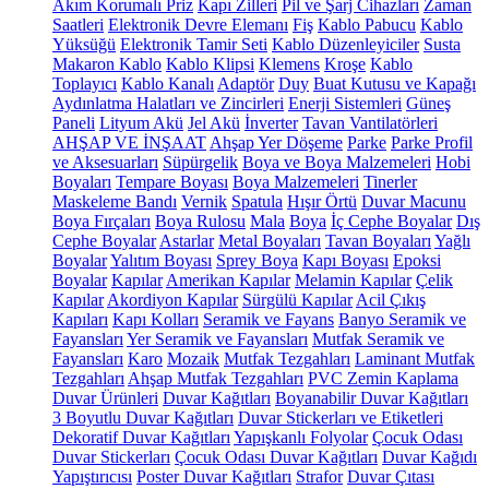
Akım Korumalı Priz
Kapı Zilleri
Pil ve Şarj Cihazları
Zaman
Saatleri
Elektronik Devre Elemanı
Fiş
Kablo Pabucu
Kablo
Yüksüğü
Elektronik Tamir Seti
Kablo Düzenleyiciler
Susta
Makaron Kablo
Kablo Klipsi
Klemens
Kroşe
Kablo
Toplayıcı
Kablo Kanalı
Adaptör
Duy
Buat Kutusu ve Kapağı
Aydınlatma Halatları ve Zincirleri
Enerji Sistemleri
Güneş
Paneli
Lityum Akü
Jel Akü
İnverter
Tavan Vantilatörleri
AHŞAP VE İNŞAAT
Ahşap Yer Döşeme
Parke
Parke Profil
ve Aksesuarları
Süpürgelik
Boya ve Boya Malzemeleri
Hobi
Boyaları
Tempare Boyası
Boya Malzemeleri
Tinerler
Maskeleme Bandı
Vernik
Spatula
Hışır Örtü
Duvar Macunu
Boya Fırçaları
Boya Rulosu
Mala
Boya
İç Cephe Boyalar
Dış
Cephe Boyalar
Astarlar
Metal Boyaları
Tavan Boyaları
Yağlı
Boyalar
Yalıtım Boyası
Sprey Boya
Kapı Boyası
Epoksi
Boyalar
Kapılar
Amerikan Kapılar
Melamin Kapılar
Çelik
Kapılar
Akordiyon Kapılar
Sürgülü Kapılar
Acil Çıkış
Kapıları
Kapı Kolları
Seramik ve Fayans
Banyo Seramik ve
Fayansları
Yer Seramik ve Fayansları
Mutfak Seramik ve
Fayansları
Karo
Mozaik
Mutfak Tezgahları
Laminant Mutfak
Tezgahları
Ahşap Mutfak Tezgahları
PVC Zemin Kaplama
Duvar Ürünleri
Duvar Kağıtları
Boyanabilir Duvar Kağıtları
3 Boyutlu Duvar Kağıtları
Duvar Stickerları ve Etiketleri
Dekoratif Duvar Kağıtları
Yapışkanlı Folyolar
Çocuk Odası
Duvar Stickerları
Çocuk Odası Duvar Kağıtları
Duvar Kağıdı
Yapıştırıcısı
Poster Duvar Kağıtları
Strafor
Duvar Çıtası