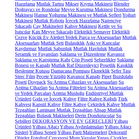
Hazırlama
Mutfak Tartısı
Mikser
Kıyma Makinesi
Blender
Doğrayıcı ve Rondolar
Meyve Kurutma Makinesi
Dondurma
Makinesi
Hamur Yoğurma Makinesi ve Mutfak Şefleri
Yoğurt
Makinesi
Mutfak Robotu
İçecek Hazırlama
Narenciye
Sıkacağı
Çay Makineleri
Kahve Makinesi
Kettle ve Su
Isıtıcılar
Katı Meyve Sıkacağı
Elektrikli Semaver
Elektrikli
Cezve
Küçük Ev Aletleri Yedek Parça ve Aksesuarları
Mutfak
Aksesuarları
Mutfak Seti
Bulaşıklık
Askı ve Kancalar
Kaydırmaz
Mutfak Sabunluk
Mutfak Havluluk
Mutfak
Seramik ve Fayansları
Saklama ve Düzenleme
Kavanoz
Saklama ve Karıştırma Kabı
Çöp Poşeti
Sebzelikler
Saklama
Bonesi ve Kapağı
Mutfak Raf Düzenleyici
Poşetlik
Kaşıklık
Beslenme Kutusu
Damacana Pompası
Ekmeklik
Sefer Tası
Streç Film
Peçete Yüzüğü
Kavanoz Kapağı
Pipet
Buzdolabı
Poşeti
Doypack
Su Arıtma Cihazları ve Aksesuarları
Su
Arıtma Cihazları
Su Arıtma Filtreleri
Su Arıtma Aksesuarları
ve Yedek Parçaları
Arıtma Musluğu
Endüstriyel Mutfak
Ürünleri
Gıda ve İçecek
Kahve
Filtre Kahve Kağıdı
Türk
Kahvesi
Kapsül Kahve
Filtre Kahve
Çekirdek Kahve
Mutfak
Tezgahları
Laminant Mutfak Tezgahları
Ahşap Mutfak
Tezgahları
Bulaşık Makineleri
Derin Dondurucular
Su
Sebilleri
DEKORASYON VE EV GEREÇLERİ
Yılbaşı
Ürünleri
Yılbaşı Ağacı
Yılbaşı Aydınlatmaları
Yılbaşı Ağacı
Süsleri
Yılbaşı Sepeti
Yılbaşı Parti Malzemeleri
Dekoratif
Objeler
Fotoğraf Çerçevesi
Mum
Vazolar
Yapay Çiçekler