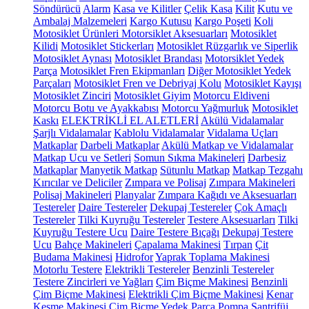
Söndürücü
Alarm
Kasa ve Kilitler
Çelik Kasa
Kilit
Kutu ve
Ambalaj Malzemeleri
Kargo Kutusu
Kargo Poşeti
Koli
Motosiklet Ürünleri
Motorsiklet Aksesuarları
Motosiklet
Kilidi
Motosiklet Stickerları
Motosiklet Rüzgarlık ve Siperlik
Motosiklet Aynası
Motosiklet Brandası
Motorsiklet Yedek
Parça
Motosiklet Fren Ekipmanları
Diğer Motosiklet Yedek
Parçaları
Motosiklet Fren ve Debriyaj Kolu
Motosiklet Kayışı
Motosiklet Zinciri
Motosiklet Giyim
Motorcu Eldiveni
Motorcu Botu ve Ayakkabısı
Motorcu Yağmurluk
Motosiklet
Kaskı
ELEKTRİKLİ EL ALETLERİ
Akülü Vidalamalar
Şarjlı Vidalamalar
Kablolu Vidalamalar
Vidalama Uçları
Matkaplar
Darbeli Matkaplar
Akülü Matkap ve Vidalamalar
Matkap Ucu ve Setleri
Somun Sıkma Makineleri
Darbesiz
Matkaplar
Manyetik Matkap
Sütunlu Matkap
Matkap Tezgahı
Kırıcılar ve Deliciler
Zımpara ve Polisaj
Zımpara Makineleri
Polisaj Makineleri
Planyalar
Zımpara Kağıdı ve Aksesuarları
Testereler
Daire Testereler
Dekupaj Testereler
Çok Amaçlı
Testereler
Tilki Kuyruğu Testereler
Testere Aksesuarları
Tilki
Kuyruğu Testere Ucu
Daire Testere Bıçağı
Dekupaj Testere
Ucu
Bahçe Makineleri
Çapalama Makinesi
Tırpan
Çit
Budama Makinesi
Hidrofor
Yaprak Toplama Makinesi
Motorlu Testere
Elektrikli Testereler
Benzinli Testereler
Testere Zincirleri ve Yağları
Çim Biçme Makinesi
Benzinli
Çim Biçme Makinesi
Elektrikli Çim Biçme Makinesi
Kenar
Kesme Makinesi
Çim Biçme Yedek Parça
Pompa
Santrifüj