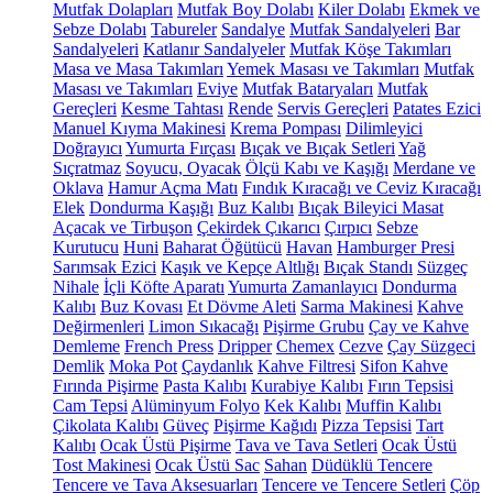
Mutfak Dolapları
Mutfak Boy Dolabı
Kiler Dolabı
Ekmek ve
Sebze Dolabı
Tabureler
Sandalye
Mutfak Sandalyeleri
Bar
Sandalyeleri
Katlanır Sandalyeler
Mutfak Köşe Takımları
Masa ve Masa Takımları
Yemek Masası ve Takımları
Mutfak
Masası ve Takımları
Eviye
Mutfak Bataryaları
Mutfak
Gereçleri
Kesme Tahtası
Rende
Servis Gereçleri
Patates Ezici
Manuel Kıyma Makinesi
Krema Pompası
Dilimleyici
Doğrayıcı
Yumurta Fırçası
Bıçak ve Bıçak Setleri
Yağ
Sıçratmaz
Soyucu, Oyacak
Ölçü Kabı ve Kaşığı
Merdane ve
Oklava
Hamur Açma Matı
Fındık Kıracağı ve Ceviz Kıracağı
Elek
Dondurma Kaşığı
Buz Kalıbı
Bıçak Bileyici Masat
Açacak ve Tirbuşon
Çekirdek Çıkarıcı
Çırpıcı
Sebze
Kurutucu
Huni
Baharat Öğütücü
Havan
Hamburger Presi
Sarımsak Ezici
Kaşık ve Kepçe Altlığı
Bıçak Standı
Süzgeç
Nihale
İçli Köfte Aparatı
Yumurta Zamanlayıcı
Dondurma
Kalıbı
Buz Kovası
Et Dövme Aleti
Sarma Makinesi
Kahve
Değirmenleri
Limon Sıkacağı
Pişirme Grubu
Çay ve Kahve
Demleme
French Press
Dripper
Chemex
Cezve
Çay Süzgeci
Demlik
Moka Pot
Çaydanlık
Kahve Filtresi
Sifon Kahve
Fırında Pişirme
Pasta Kalıbı
Kurabiye Kalıbı
Fırın Tepsisi
Cam Tepsi
Alüminyum Folyo
Kek Kalıbı
Muffin Kalıbı
Çikolata Kalıbı
Güveç
Pişirme Kağıdı
Pizza Tepsisi
Tart
Kalıbı
Ocak Üstü Pişirme
Tava ve Tava Setleri
Ocak Üstü
Tost Makinesi
Ocak Üstü Sac
Sahan
Düdüklü Tencere
Tencere ve Tava Aksesuarları
Tencere ve Tencere Setleri
Çöp