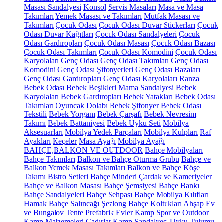
Masası Sandalyesi
Konsol
Servis Masaları
Masa ve Masa
Takımları
Yemek Masası ve Takımları
Mutfak Masası ve
Takımları
Çocuk Odası
Çocuk Odası Duvar Stickerları
Çocuk
Odası Duvar Kağıtları
Çocuk Odası Sandalyeleri
Çocuk
Odası Gardıropları
Çocuk Odası Masası
Çocuk Odası Bazası
Çocuk Odası Takımları
Çocuk Odası Komodini
Çocuk Odası
Karyolaları
Genç Odası
Genç Odası Takımları
Genç Odası
Komodini
Genç Odası Şifonyerleri
Genç Odası Bazaları
Genç Odası Gardıropları
Genç Odası Karyolaları
Ranza
Bebek Odası
Bebek Beşikleri
Mama Sandalyesi
Bebek
Karyolaları
Bebek Gardıropları
Bebek Yatakları
Bebek Odası
Takımları
Oyuncak Dolabı
Bebek Şifonyer
Bebek Odası
Tekstili
Bebek Yorganı
Bebek Çarşafı
Bebek Nevresim
Takımı
Bebek Battaniyesi
Bebek Uyku Seti
Mobilya
Aksesuarları
Mobilya Yedek Parçaları
Mobilya Kulpları
Raf
Ayakları
Keçeler
Masa Ayağı
Mobilya Ayağı
BAHÇE,BALKON VE OUTDOOR
Bahçe Mobilyaları
Bahçe Takımları
Balkon ve Bahçe Oturma Grubu
Bahçe ve
Balkon Yemek Masası Takımları
Balkon ve Bahçe Köşe
Takımı
Bistro Setleri
Bahçe Minderi
Çardak ve Kameriyeler
Bahçe ve Balkon Masası
Bahçe Şemsiyesi
Bahçe Bankı
Bahçe Sandalyeleri
Bahçe Sehpası
Bahçe Mobilya Kılıfları
Hamak
Bahçe Salıncağı
Şezlong
Bahçe Koltukları
Ahşap Ev
ve Bungalov
Tente
Prefabrik Evler
Kamp Spor ve Outdoor
Kamp Malzemeleri
Çadırlar
Kamp Sandalyesi
Uyku Tulumu