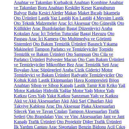
Anahtar ve Takımları
Kurbağcık Anahtarı
Kombine Anahtar
ve Takımları
Boru Anahtarı
Keskiler
Keser
Kargaburun
Balyoz
Balta
Kesici Aletler
Makas
Maket Bıçağı
Iskarpela
Oto Ürünleri
Lastik
Yaz Lastiği
Kış Lastiği
4 Mevsim Lastik
Oto Teknik Malzemeler
Araç İçi Aksesuar
Oto Güneşlik
Oto
Küllükler
Araç Buzdolapları
Bagaj Düzenleyici
Araba
Kokuları
Araç İçi Telefon Tutucular
Bagaj Havuzu
Oto
Paspası
Araç İçi Kamera
Oto Multimedya ve Görüntü
Sistemleri
Oto Bakım Temizlik Ürünleri
Basınçlı Yıkama
Makineleri
Tampon Parlatıcı ve Temizleyiciler
Torpido
Temizlik ve Bakım Ürünleri
Oto Şampuan
Oto Cila ve
Parlatıcı Ürünleri
Polyester Macun
Oto Cam Bakım Ürünleri
ve Temizleyiciler
Mikrofiber Bez
Araç Temizlik Seti
Araç
Boyaları
Araç Süpürgeleri
Araba Çizik Giderici
Motor
Temizleyici ve Bakım Ürünleri
Radyatör Temizleyiciler
Oto
Koltuk Kılıfı
Lastik Ekipmanları
Hava Kompresörü
Bijon
Anahtarı
Sibop ve Sibop Kapağı
Lastik Tamir Kiti
Kriko
Yağ
Motor Katkıları
Hidrolik Yağlar
Motor Yağı
Motor Yağı
Katkısı
Gres Yağı
Yakıt Katkısı
Şanzıman Yağı ve Katkısı
Akü ve Akü Aksesuarları
Akü
Akü Şarj Cihazları
Akü
Takviye Kablosu
Araç Dış Aksesuar
Plaka Aksesuarları
Silecek
Yan ve Tavan Çıtaları
Tampon Aksesuarları
Trafik
Setleri
Oto Brandaları
Vinç ve Vinç Aksesuarları
Jant ve Jant
Kapağı
Trafik Ürünleri
Oto Projektör
Diğer Trafik Ürünleri
İlk Yardım Çantası
Araç Sigortaları
Benzin Bidonu
Acil Çıkış