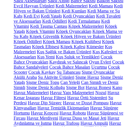
Saksı Aksesuarları
Saksı Altlığı
Bahçe Saksısı
Balkon Saksısı
Evcil Hayvan Ürünleri
Kedi Malzemeleri
Kedi Maması
Kedi
Hijyen ve Bakım Ürünleri
Kedi Kumları
Kedi Mama ve Su
Kabı
Kedi Evi
Kedi Yatağı
Kedi Oyuncakları
Kedi Tuvaleti
ve Aksesuarları
Kedi Ödülleri
Kedi Tırmalaması
Kedi
Vitamini
Kedi Taşıma Çantası
Köpek Malzemeleri
Köpek
Yatağı
Köpek Vitamini
Köpek Oyuncakları
Köpek Mama ve
Su Kabı
Köpek Güvenlik
Köpek Hijyen ve Bakım Ürünleri
Köpek Ödülleri
Köpek Maması
Köpek Kulübesi
Köpek
Tasmaları
Köpek Elbisesi
Köpek Kafesi
Kümesler
Kuş
Malzemeleri
Kuş Sağlık ve Bakım Ürünleri
Kuş Kafesleri ve
Aksesuarları
Kuş Yemi
Kuş Suluk ve Yemlikleri
Çocuk
Bahçe Oyuncakları
Kaydırak ve Salıncak
Oyun Evleri
Çocuk
Bahçe Sandalyeleri
Çocuk Bahçe Masaları
Uçurtma
Çocuk
Scooter
Çocuk Kaykay
Su Tabancası
Şişme Oyuncaklar
Akülü Araba
Su Aktivite Ürünleri
Şişme Havuz
Şişme Deniz
Yatağı
Şişme Deniz Topu
Can Yeleği
Can Simidi ve Deniz
Simidi
Şişme Deniz Kolluğu
Şişme Bot
Havuz Bonesi
Kano
Havuz Malzemeleri
Havuz Yapı Malzemeleri
Nozul
Havuz
Kenar Izgarası
Havuz Filtresi
Havuz Örtü Sistemleri
Su
Perdesi
Havuz Dip Süzgeç
Havuz ve Dozaj Pompası
Havuz
Kimyasalları
Havuz Temizlik Ekipmanları
Havuz Süpürge
Hortumu
Havuz Kepçesi
Havuz Robotu
Havuz Süpürgesi ve
Fırçası
Havuz Merdiveni
Havuz Duşu ve Masaj Jeti
Havuz
Aydınlatma ve Isıtma
Havuz Trafosu
Havuz Ampulü
Havuz