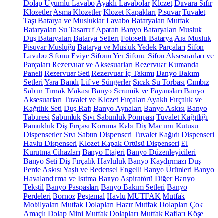
Dolap Uyumlu Lavabo
Ayaklı Lavabolar
Klozet
Duvara Sıfır
Klozetler
Asma Klozetler
Klozet Kapakları
Pisuvar
Tuvalet
Taşı
Batarya ve Musluklar
Lavabo Bataryaları
Mutfak
Bataryaları
Su Tasarruf Aparatı
Banyo Bataryaları
Musluk
Duş Bataryaları
Batarya Setleri
Fotoselli Batarya
Ara Musluk
Pisuvar Musluğu
Batarya ve Musluk Yedek Parçaları
Sifon
Lavabo Sifonu
Eviye Sifonu
Yer Sifonu
Sifon Aksesuarları ve
Parçaları
Rezervuar ve Aksesuarları
Rezervuar Kumanda
Paneli
Rezervuar Seti
Rezervuar İç Takımı
Banyo Bakım
Setleri
Yara Bandı
Lif ve Süngerler
Sıcak Su Torbası
Cımbız
Sabun
Tırnak Makası
Banyo Seramik ve Fayansları
Banyo
Aksesuarları
Tuvalet ve Klozet Fırçaları
Ayaklı Fırçalık ve
Kağıtlık Seti
Duş Rafı
Banyo Aynaları
Banyo Askısı
Banyo
Taburesi
Sabunluk
Sıvı Sabunluk Pompası
Tuvalet Kağıtlığı
Pamukluk
Diş Fırçası Koruma Kabı
Diş Macunu Kutusu
Dispenserler
Sıvı Sabun Dispenseri
Tuvalet Kağıdı Dispenseri
Havlu Dispenseri
Klozet Kapak Örtüsü Dispenseri
El
Kurutma Cihazları
Banyo Etajeri
Banyo Düzenleyicileri
Banyo Seti
Diş Fırçalık
Havluluk
Banyo Kaydırmazı
Duş
Perde Askısı
Yaşlı ve Bedensel Engelli Banyo Ürünleri
Banyo
Havalandırma ve Isıtma
Banyo Aspiratörü
Diğer
Banyo
Tekstil
Banyo Paspasları
Banyo Bakım Setleri
Banyo
Perdeleri
Bornoz
Peştemal
Havlu
MUTFAK
Mutfak
Mobilyaları
Mutfak Dolapları
Hazır Mutfak Dolapları
Çok
Amaçlı Dolap
Mini Mutfak Dolapları
Mutfak Rafları
Köşe