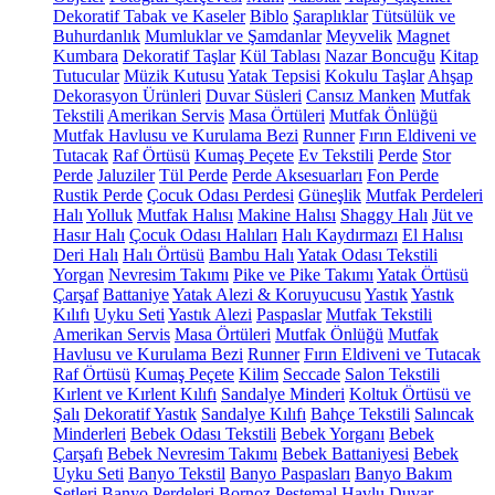
Dekoratif Tabak ve Kaseler
Biblo
Şaraplıklar
Tütsülük ve
Buhurdanlık
Mumluklar ve Şamdanlar
Meyvelik
Magnet
Kumbara
Dekoratif Taşlar
Kül Tablası
Nazar Boncuğu
Kitap
Tutucular
Müzik Kutusu
Yatak Tepsisi
Kokulu Taşlar
Ahşap
Dekorasyon Ürünleri
Duvar Süsleri
Cansız Manken
Mutfak
Tekstili
Amerikan Servis
Masa Örtüleri
Mutfak Önlüğü
Mutfak Havlusu ve Kurulama Bezi
Runner
Fırın Eldiveni ve
Tutacak
Raf Örtüsü
Kumaş Peçete
Ev Tekstili
Perde
Stor
Perde
Jaluziler
Tül Perde
Perde Aksesuarları
Fon Perde
Rustik Perde
Çocuk Odası Perdesi
Güneşlik
Mutfak Perdeleri
Halı
Yolluk
Mutfak Halısı
Makine Halısı
Shaggy Halı
Jüt ve
Hasır Halı
Çocuk Odası Halıları
Halı Kaydırmazı
El Halısı
Deri Halı
Halı Örtüsü
Bambu Halı
Yatak Odası Tekstili
Yorgan
Nevresim Takımı
Pike ve Pike Takımı
Yatak Örtüsü
Çarşaf
Battaniye
Yatak Alezi & Koruyucusu
Yastık
Yastık
Kılıfı
Uyku Seti
Yastık Alezi
Paspaslar
Mutfak Tekstili
Amerikan Servis
Masa Örtüleri
Mutfak Önlüğü
Mutfak
Havlusu ve Kurulama Bezi
Runner
Fırın Eldiveni ve Tutacak
Raf Örtüsü
Kumaş Peçete
Kilim
Seccade
Salon Tekstili
Kırlent ve Kırlent Kılıfı
Sandalye Minderi
Koltuk Örtüsü ve
Şalı
Dekoratif Yastık
Sandalye Kılıfı
Bahçe Tekstili
Salıncak
Minderleri
Bebek Odası Tekstili
Bebek Yorganı
Bebek
Çarşafı
Bebek Nevresim Takımı
Bebek Battaniyesi
Bebek
Uyku Seti
Banyo Tekstil
Banyo Paspasları
Banyo Bakım
Setleri
Banyo Perdeleri
Bornoz
Peştemal
Havlu
Duvar