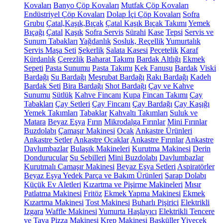
Kovaları
Banyo Çöp Kovaları
Mutfak Çöp Kovaları
Endüstriyel Çöp Kovaları
Dolap İçi Çöp Kovaları
Sofra
Grubu
Çatal,Kaşık,Bıçak
Çatal Kaşık Bıçak Takımı
Yemek
Bıçağı
Çatal
Kaşık
Sofra Servis
Sürahi
Kase
Tepsi
Servis ve
Sunum Tabakları
Yağdanlık
Sosluk, Reçellik
Yumurtalık
Servis Maşa Seti
Şekerlik
Salata Kasesi
Peçetelik
Karaf
Kürdanlık
Çerezlik
Baharat Takımı
Bardak Altlığı
Ekmek
Sepeti
Pasta Sunumu
Pasta Takımı
Kek Fanusu
Bardak
Viski
Bardağı
Su Bardağı
Meşrubat Bardağı
Rakı Bardağı
Kadeh
Bardak Seti
Bira Bardağı
Shot Bardağı
Çay ve Kahve
Sunumu
Sütlük
Kahve Fincanı
Kupa
Fincan Takımı
Çay
Tabakları
Çay Setleri
Çay Fincanı
Çay Bardağı
Çay Kaşığı
Yemek Takımları
Tabaklar
Kahvaltı Takımları
Suluk ve
Matara
Beyaz Eşya
Fırın
Mikrodalga Fırınlar
Mini Fırınlar
Buzdolabı
Çamaşır Makinesi
Ocak
Ankastre Ürünleri
Ankastre Setler
Ankastre Ocaklar
Ankastre Fırınlar
Ankastre
Davlumbazlar
Bulaşık Makineleri
Kurutma Makinesi
Derin
Dondurucular
Su Sebilleri
Mini Buzdolabı
Davlumbazlar
Kurutmalı Çamaşır Makinesi
Beyaz Eşya Setleri
Aspiratörler
Beyaz Eşya Yedek Parça ve Bakım Ürünleri
Şarap Dolabı
Küçük Ev Aletleri
Kızartma ve Pişirme Makineleri
Mısır
Patlatma Makinesi
Fritöz
Ekmek Yapma Makinesi
Ekmek
Kızartma Makinesi
Tost Makinesi
Buharlı Pişirici
Elektrikli
Izgara
Waffle Makinesi
Yumurta Haşlayıcı
Elektrikli Tencere
ve Tava
Pizza Makinesi
Krep Makinesi
Basküller
Yiyecek