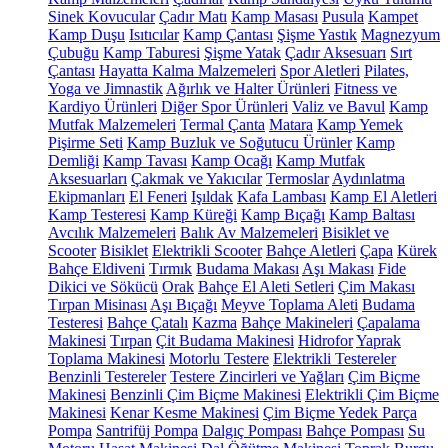
Sinek Kovucular
Çadır Matı
Kamp Masası
Pusula
Kampet
Kamp Duşu
Isıtıcılar
Kamp Çantası
Şişme Yastık
Magnezyum
Çubuğu
Kamp Taburesi
Şişme Yatak
Çadır Aksesuarı
Sırt
Çantası
Hayatta Kalma Malzemeleri
Spor Aletleri
Pilates,
Yoga ve Jimnastik
Ağırlık ve Halter Ürünleri
Fitness ve
Kardiyo Ürünleri
Diğer Spor Ürünleri
Valiz ve Bavul
Kamp
Mutfak Malzemeleri
Termal Çanta
Matara
Kamp Yemek
Pişirme Seti
Kamp Buzluk ve Soğutucu Ürünler
Kamp
Demliği
Kamp Tavası
Kamp Ocağı
Kamp Mutfak
Aksesuarları
Çakmak ve Yakıcılar
Termoslar
Aydınlatma
Ekipmanları
El Feneri
Işıldak
Kafa Lambası
Kamp El Aletleri
Kamp Testeresi
Kamp Küreği
Kamp Bıçağı
Kamp Baltası
Avcılık Malzemeleri
Balık Av Malzemeleri
Bisiklet ve
Scooter
Bisiklet
Elektrikli Scooter
Bahçe Aletleri
Çapa
Kürek
Bahçe Eldiveni
Tırmık
Budama Makası
Aşı Makası
Fide
Dikici ve Sökücü
Orak
Bahçe El Aleti Setleri
Çim Makası
Tırpan Misinası
Aşı Bıçağı
Meyve Toplama Aleti
Budama
Testeresi
Bahçe Çatalı
Kazma
Bahçe Makineleri
Çapalama
Makinesi
Tırpan
Çit Budama Makinesi
Hidrofor
Yaprak
Toplama Makinesi
Motorlu Testere
Elektrikli Testereler
Benzinli Testereler
Testere Zincirleri ve Yağları
Çim Biçme
Makinesi
Benzinli Çim Biçme Makinesi
Elektrikli Çim Biçme
Makinesi
Kenar Kesme Makinesi
Çim Biçme Yedek Parça
Pompa
Santrifüj Pompa
Dalgıç Pompası
Bahçe Pompası
Su