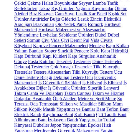
Çekici
Çekme Halatı
Boyunluklar
Seyyar Lamba
Trafik
Reflektörleri
Takoz
Kış Ürünleri
Yağmur Kaydırıcılar
Ölçüm
Aletleri
Buz Kazıyıcı
Cam Suyu
Lastik Kar Paleti
Kışlık Set
Ürünler
Antifrizler
Buğu Giderici
Lastik Zinciri
Elektrikli
Araç Şarj İstasyonları
Oto Yedek Parça
Römork
Hırdavat
Malzemeleri
Hırdavat Malzemesi ve Aksesuarları
Yönlendirme Levhaları
Sabitleme Ürünleri
Dübel
Dübel
Setleri
Somun
Çivi
Vida-Çivi
Demir Pul
Vida
Civata
Köşebent
Kapı ve Pencere Malzemeleri
Menteşe
Kapı Kolları
Yalıtım Bantları
Stoper
Sineklik
Pencere Kolu
Kapı Hidroliği
Kapı Dürbünü
Kapı Kilitleri
Kapı Sürgüleri
Anahtarlık
Gönye
Posta Kutuları
Tekerlek
Testereler
Daire Testereler
Dekupaj Testereler
Çok Amaçlı Testereler
Tilki Kuyruğu
Testereler
Testere Aksesuarları
Tilki Kuyruğu Testere Ucu
Daire Testere Bıçağı
Dekupaj Testere Ucu
İş Güvenlik
Malzemeleri
İş Güvenlik Gözlükleri
İş Eldiveni
İş Elbisesi
İş
Ayakkabısı
Diğer İş Güvenlik Ürünleri
Siperlik
Lanyard
Takım Çanta Ve Dolapları
Takım Çantası
Takım ve Hizmet
Dolapları
Avadanlık
Ölçü Aletleri
Metre ve Şerit Metre
Su
Terazisi
Oda Termostatı
Silikon ve Mastikler
Silikon
Mum
Silikon
Köpük
Mastik
Yapıştırıcı ve Bantlar
Bant
Teflon Bant
Elektrik Bandı
Kaydırmaz Bant
Koli Bandı
Çift Taraflı Bant
Alüminyum Bant
İzolasyon Bandı
Yapıştırıcılar
Tutkal
Kimyasal Dübeller
Japon Yapıştırıcıları
Epoksi
Hızlı
Yapıştırıcı
Merdivenler
Güvenlik Malzemeleri
Yangın