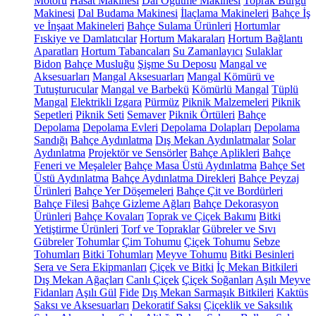
Motoru
Hasat Makinesi
Dal Öğütme Makinesi
Toprak Burgu
Makinesi
Dal Budama Makinesi
İlaçlama Makineleri
Bahçe İş
ve İnşaat Makineleri
Bahçe Sulama Ürünleri
Hortumlar
Fıskiye ve Damlatıcılar
Hortum Makaraları
Hortum Bağlantı
Aparatları
Hortum Tabancaları
Su Zamanlayıcı
Sulaklar
Bidon
Bahçe Musluğu
Şişme Su Deposu
Mangal ve
Aksesuarları
Mangal Aksesuarları
Mangal Kömürü ve
Tutuşturucular
Mangal ve Barbekü
Kömürlü Mangal
Tüplü
Mangal
Elektrikli Izgara
Pürmüz
Piknik Malzemeleri
Piknik
Sepetleri
Piknik Seti
Semaver
Piknik Örtüleri
Bahçe
Depolama
Depolama Evleri
Depolama Dolapları
Depolama
Sandığı
Bahçe Aydınlatma
Dış Mekan Aydınlatmalar
Solar
Aydınlatma
Projektör ve Sensörler
Bahçe Aplikleri
Bahçe
Feneri ve Meşaleler
Bahçe Masa Üstü Aydınlatma
Bahçe Set
Üstü Aydınlatma
Bahçe Aydınlatma Direkleri
Bahçe Peyzaj
Ürünleri
Bahçe Yer Döşemeleri
Bahçe Çit ve Bordürleri
Bahçe Filesi
Bahçe Gizleme Ağları
Bahçe Dekorasyon
Ürünleri
Bahçe Kovaları
Toprak ve Çiçek Bakımı
Bitki
Yetiştirme Ürünleri
Torf ve Topraklar
Gübreler ve Sıvı
Gübreler
Tohumlar
Çim Tohumu
Çiçek Tohumu
Sebze
Tohumları
Bitki Tohumları
Meyve Tohumu
Bitki Besinleri
Sera ve Sera Ekipmanları
Çiçek ve Bitki
İç Mekan Bitkileri
Dış Mekan Ağaçları
Canlı Çiçek
Çiçek Soğanları
Aşılı Meyve
Fidanları
Aşılı Gül
Fide
Dış Mekan Sarmaşık Bitkileri
Kaktüs
Saksı ve Aksesuarları
Dekoratif Saksı
Çiçeklik ve Saksılık