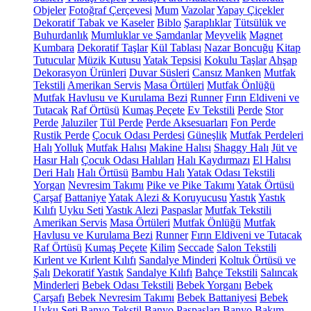
Objeler
Fotoğraf Çerçevesi
Mum
Vazolar
Yapay Çiçekler
Dekoratif Tabak ve Kaseler
Biblo
Şaraplıklar
Tütsülük ve
Buhurdanlık
Mumluklar ve Şamdanlar
Meyvelik
Magnet
Kumbara
Dekoratif Taşlar
Kül Tablası
Nazar Boncuğu
Kitap
Tutucular
Müzik Kutusu
Yatak Tepsisi
Kokulu Taşlar
Ahşap
Dekorasyon Ürünleri
Duvar Süsleri
Cansız Manken
Mutfak
Tekstili
Amerikan Servis
Masa Örtüleri
Mutfak Önlüğü
Mutfak Havlusu ve Kurulama Bezi
Runner
Fırın Eldiveni ve
Tutacak
Raf Örtüsü
Kumaş Peçete
Ev Tekstili
Perde
Stor
Perde
Jaluziler
Tül Perde
Perde Aksesuarları
Fon Perde
Rustik Perde
Çocuk Odası Perdesi
Güneşlik
Mutfak Perdeleri
Halı
Yolluk
Mutfak Halısı
Makine Halısı
Shaggy Halı
Jüt ve
Hasır Halı
Çocuk Odası Halıları
Halı Kaydırmazı
El Halısı
Deri Halı
Halı Örtüsü
Bambu Halı
Yatak Odası Tekstili
Yorgan
Nevresim Takımı
Pike ve Pike Takımı
Yatak Örtüsü
Çarşaf
Battaniye
Yatak Alezi & Koruyucusu
Yastık
Yastık
Kılıfı
Uyku Seti
Yastık Alezi
Paspaslar
Mutfak Tekstili
Amerikan Servis
Masa Örtüleri
Mutfak Önlüğü
Mutfak
Havlusu ve Kurulama Bezi
Runner
Fırın Eldiveni ve Tutacak
Raf Örtüsü
Kumaş Peçete
Kilim
Seccade
Salon Tekstili
Kırlent ve Kırlent Kılıfı
Sandalye Minderi
Koltuk Örtüsü ve
Şalı
Dekoratif Yastık
Sandalye Kılıfı
Bahçe Tekstili
Salıncak
Minderleri
Bebek Odası Tekstili
Bebek Yorganı
Bebek
Çarşafı
Bebek Nevresim Takımı
Bebek Battaniyesi
Bebek
Uyku Seti
Banyo Tekstil
Banyo Paspasları
Banyo Bakım