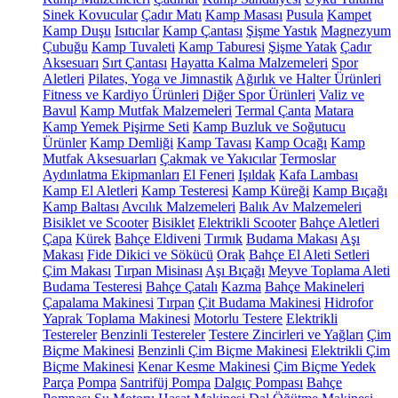
Sinek Kovucular
Çadır Matı
Kamp Masası
Pusula
Kampet
Kamp Duşu
Isıtıcılar
Kamp Çantası
Şişme Yastık
Magnezyum
Çubuğu
Kamp Tuvaleti
Kamp Taburesi
Şişme Yatak
Çadır
Aksesuarı
Sırt Çantası
Hayatta Kalma Malzemeleri
Spor
Aletleri
Pilates, Yoga ve Jimnastik
Ağırlık ve Halter Ürünleri
Fitness ve Kardiyo Ürünleri
Diğer Spor Ürünleri
Valiz ve
Bavul
Kamp Mutfak Malzemeleri
Termal Çanta
Matara
Kamp Yemek Pişirme Seti
Kamp Buzluk ve Soğutucu
Ürünler
Kamp Demliği
Kamp Tavası
Kamp Ocağı
Kamp
Mutfak Aksesuarları
Çakmak ve Yakıcılar
Termoslar
Aydınlatma Ekipmanları
El Feneri
Işıldak
Kafa Lambası
Kamp El Aletleri
Kamp Testeresi
Kamp Küreği
Kamp Bıçağı
Kamp Baltası
Avcılık Malzemeleri
Balık Av Malzemeleri
Bisiklet ve Scooter
Bisiklet
Elektrikli Scooter
Bahçe Aletleri
Çapa
Kürek
Bahçe Eldiveni
Tırmık
Budama Makası
Aşı
Makası
Fide Dikici ve Sökücü
Orak
Bahçe El Aleti Setleri
Çim Makası
Tırpan Misinası
Aşı Bıçağı
Meyve Toplama Aleti
Budama Testeresi
Bahçe Çatalı
Kazma
Bahçe Makineleri
Çapalama Makinesi
Tırpan
Çit Budama Makinesi
Hidrofor
Yaprak Toplama Makinesi
Motorlu Testere
Elektrikli
Testereler
Benzinli Testereler
Testere Zincirleri ve Yağları
Çim
Biçme Makinesi
Benzinli Çim Biçme Makinesi
Elektrikli Çim
Biçme Makinesi
Kenar Kesme Makinesi
Çim Biçme Yedek
Parça
Pompa
Santrifüj Pompa
Dalgıç Pompası
Bahçe