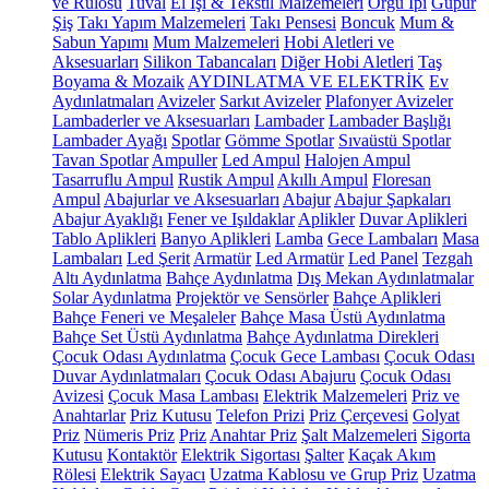
ve Rulosu
Tuval
El İşi & Tekstil Malzemeleri
Örgü İpi
Güpür
Şiş
Takı Yapım Malzemeleri
Takı Pensesi
Boncuk
Mum &
Sabun Yapımı
Mum Malzemeleri
Hobi Aletleri ve
Aksesuarları
Silikon Tabancaları
Diğer Hobi Aletleri
Taş
Boyama & Mozaik
AYDINLATMA VE ELEKTRİK
Ev
Aydınlatmaları
Avizeler
Sarkıt Avizeler
Plafonyer Avizeler
Lambaderler ve Aksesuarları
Lambader
Lambader Başlığı
Lambader Ayağı
Spotlar
Gömme Spotlar
Sıvaüstü Spotlar
Tavan Spotlar
Ampuller
Led Ampul
Halojen Ampul
Tasarruflu Ampul
Rustik Ampul
Akıllı Ampul
Floresan
Ampul
Abajurlar ve Aksesuarları
Abajur
Abajur Şapkaları
Abajur Ayaklığı
Fener ve Işıldaklar
Aplikler
Duvar Aplikleri
Tablo Aplikleri
Banyo Aplikleri
Lamba
Gece Lambaları
Masa
Lambaları
Led Şerit
Armatür
Led Armatür
Led Panel
Tezgah
Altı Aydınlatma
Bahçe Aydınlatma
Dış Mekan Aydınlatmalar
Solar Aydınlatma
Projektör ve Sensörler
Bahçe Aplikleri
Bahçe Feneri ve Meşaleler
Bahçe Masa Üstü Aydınlatma
Bahçe Set Üstü Aydınlatma
Bahçe Aydınlatma Direkleri
Çocuk Odası Aydınlatma
Çocuk Gece Lambası
Çocuk Odası
Duvar Aydınlatmaları
Çocuk Odası Abajuru
Çocuk Odası
Avizesi
Çocuk Masa Lambası
Elektrik Malzemeleri
Priz ve
Anahtarlar
Priz Kutusu
Telefon Prizi
Priz Çerçevesi
Golyat
Priz
Nümeris Priz
Priz
Anahtar Priz
Şalt Malzemeleri
Sigorta
Kutusu
Kontaktör
Elektrik Sigortası
Şalter
Kaçak Akım
Rölesi
Elektrik Sayacı
Uzatma Kablosu ve Grup Priz
Uzatma