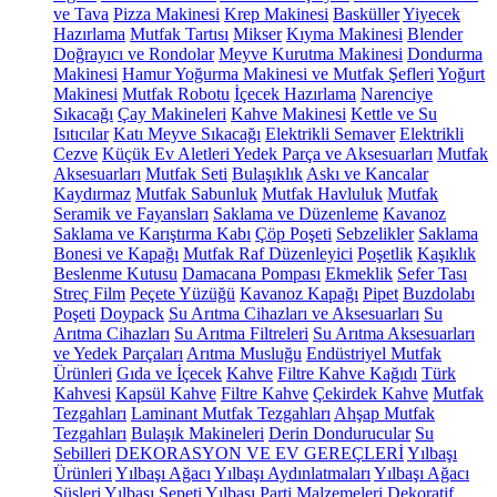
ve Tava
Pizza Makinesi
Krep Makinesi
Basküller
Yiyecek
Hazırlama
Mutfak Tartısı
Mikser
Kıyma Makinesi
Blender
Doğrayıcı ve Rondolar
Meyve Kurutma Makinesi
Dondurma
Makinesi
Hamur Yoğurma Makinesi ve Mutfak Şefleri
Yoğurt
Makinesi
Mutfak Robotu
İçecek Hazırlama
Narenciye
Sıkacağı
Çay Makineleri
Kahve Makinesi
Kettle ve Su
Isıtıcılar
Katı Meyve Sıkacağı
Elektrikli Semaver
Elektrikli
Cezve
Küçük Ev Aletleri Yedek Parça ve Aksesuarları
Mutfak
Aksesuarları
Mutfak Seti
Bulaşıklık
Askı ve Kancalar
Kaydırmaz
Mutfak Sabunluk
Mutfak Havluluk
Mutfak
Seramik ve Fayansları
Saklama ve Düzenleme
Kavanoz
Saklama ve Karıştırma Kabı
Çöp Poşeti
Sebzelikler
Saklama
Bonesi ve Kapağı
Mutfak Raf Düzenleyici
Poşetlik
Kaşıklık
Beslenme Kutusu
Damacana Pompası
Ekmeklik
Sefer Tası
Streç Film
Peçete Yüzüğü
Kavanoz Kapağı
Pipet
Buzdolabı
Poşeti
Doypack
Su Arıtma Cihazları ve Aksesuarları
Su
Arıtma Cihazları
Su Arıtma Filtreleri
Su Arıtma Aksesuarları
ve Yedek Parçaları
Arıtma Musluğu
Endüstriyel Mutfak
Ürünleri
Gıda ve İçecek
Kahve
Filtre Kahve Kağıdı
Türk
Kahvesi
Kapsül Kahve
Filtre Kahve
Çekirdek Kahve
Mutfak
Tezgahları
Laminant Mutfak Tezgahları
Ahşap Mutfak
Tezgahları
Bulaşık Makineleri
Derin Dondurucular
Su
Sebilleri
DEKORASYON VE EV GEREÇLERİ
Yılbaşı
Ürünleri
Yılbaşı Ağacı
Yılbaşı Aydınlatmaları
Yılbaşı Ağacı
Süsleri
Yılbaşı Sepeti
Yılbaşı Parti Malzemeleri
Dekoratif