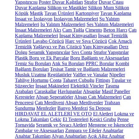
Yapıştırıcısı
Poster Duvar Kağıtları
Strafor
Duvar Çıtası
Duvar Kaplama
Silikon ve Mastikler
Silikon
Mum Silikon
Köpük
Mastik
Tavan Ürünleri
Kartonpiyer
Tavan Kaplama
İnşaat ve İzolasyon
İzolasyon Malzemeleri
Su Yalıtım
Malzemeleri
Isı Yalıtım Malzemeleri
Ses Yalıtım Malzemeleri
İnşaat Malzemeleri
Alçı
Cam Tuğla
Çimento
Beton Harcı
Çatı
Kaplama Malzemeleri
İnşaat Kimyasalları
İnşaat Temizlik
Ürünleri
Lavabo Çözücü
Harç ve Sıva Çözücü
Çok Amaçlı
Temizlik
Yağlayıcı ve Pas Çözücü
Yapı Kimyasalları
Derz
Dolgu
Seramik Yapıştırıcılar
Sıvı Conta
Strafor Yapıştırılar
Plastik Boru ve Ek Parçalar
Boru Bağlantı ve Aksesuarları
Temiz Su Boruları
Atık Su Boruları
PPRC Borular
Kombi
Bağlantı Boruları
Tesisat Tamir ve Bağlantı Malzemeleri
Musluk Uzatma
Regülatörler
Valfler ve Vanalar
Nipeller
Tahliye Hortumu
Conta
Taharet Çubuğu
Fittings
Tıpalar ve
Süzgeçler
İnşaat Makineleri
Elektrikli Vinçler
Taşıma
Arabaları
Caraskallar
Havlupanlar
Ahşaplar
Masif Paneller
Keresteler
Ahşap Seperatörler
Ahşap Çatı Malzemeleri
Çatı
Penceresi
Çatı Merdiveni
Ahşap Merdivenler
Trabzan
Sundurma
Menfezler
Banyo Menfezi
Su Deposu
HIRDAVAT EL ALETLERİ VE OTO
El Aletleri
Lokma ve
Lokma Takımları
Çekiç
El Testereleri
Kesici Grubu
Pense
Tornavida
Seramik ve Sıvacı Aletleri
Mengene ve İşkenceler
Zımbalar ve Aksesuarları
Zımpara ve Eğeler
Anahtarlar
Anahtar Takımları
Alyan Anahtarları
Açık Ağız Anahtar