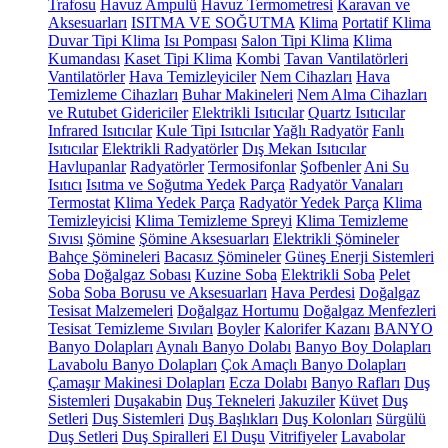
Trafosu
Havuz Ampulü
Havuz Termometresi
Karavan ve
Aksesuarları
ISITMA VE SOĞUTMA
Klima
Portatif Klima
Duvar Tipi Klima
Isı Pompası
Salon Tipi Klima
Klima
Kumandası
Kaset Tipi Klima
Kombi
Tavan Vantilatörleri
Vantilatörler
Hava Temizleyiciler
Nem Cihazları
Hava
Temizleme Cihazları
Buhar Makineleri
Nem Alma Cihazları
ve Rutubet Gidericiler
Elektrikli Isıtıcılar
Quartz Isıtıcılar
Infrared Isıtıcılar
Kule Tipi Isıtıcılar
Yağlı Radyatör
Fanlı
Isıtıcılar
Elektrikli Radyatörler
Dış Mekan Isıtıcılar
Havlupanlar
Radyatörler
Termosifonlar
Şofbenler
Ani Su
Isıtıcı
Isıtma ve Soğutma Yedek Parça
Radyatör Vanaları
Termostat
Klima Yedek Parça
Radyatör Yedek Parça
Klima
Temizleyicisi
Klima Temizleme Spreyi
Klima Temizleme
Sıvısı
Şömine
Şömine Aksesuarları
Elektrikli Şömineler
Bahçe Şömineleri
Bacasız Şömineler
Güneş Enerji Sistemleri
Soba
Doğalgaz Sobası
Kuzine Soba
Elektrikli Soba
Pelet
Soba
Soba Borusu ve Aksesuarları
Hava Perdesi
Doğalgaz
Tesisat Malzemeleri
Doğalgaz Hortumu
Doğalgaz Menfezleri
Tesisat Temizleme Sıvıları
Boyler
Kalorifer Kazanı
BANYO
Banyo Dolapları
Aynalı Banyo Dolabı
Banyo Boy Dolapları
Lavabolu Banyo Dolapları
Çok Amaçlı Banyo Dolapları
Çamaşır Makinesi Dolapları
Ecza Dolabı
Banyo Rafları
Duş
Sistemleri
Duşakabin
Duş Tekneleri
Jakuziler
Küvet
Duş
Setleri
Duş Sistemleri
Duş Başlıkları
Duş Kolonları
Sürgülü
Duş Setleri
Duş Spiralleri
El Duşu
Vitrifiyeler
Lavabolar