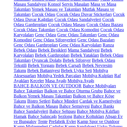
Masası Sandalyesi
Konsol
Servis Masaları
Masa ve Masa
Takımları
Yemek Masası ve Takımları
Mutfak Masası ve
Takımları
Çocuk Odası
Çocuk Odası Duvar Stickerları
Çocuk
Odası Duvar Kağıtları
Çocuk Odası Sandalyeleri
Çocuk
Odası Gardıropları
Çocuk Odası Masası
Çocuk Odası Bazası
Çocuk Odası Takımları
Çocuk Odası Komodini
Çocuk Odası
Karyolaları
Genç Odası
Genç Odası Takımları
Genç Odası
Komodini
Genç Odası Şifonyerleri
Genç Odası Bazaları
Genç Odası Gardıropları
Genç Odası Karyolaları
Ranza
Bebek Odası
Bebek Beşikleri
Mama Sandalyesi
Bebek
Karyolaları
Bebek Gardıropları
Bebek Yatakları
Bebek Odası
Takımları
Oyuncak Dolabı
Bebek Şifonyer
Bebek Odası
Tekstili
Bebek Yorganı
Bebek Çarşafı
Bebek Nevresim
Takımı
Bebek Battaniyesi
Bebek Uyku Seti
Mobilya
Aksesuarları
Mobilya Yedek Parçaları
Mobilya Kulpları
Raf
Ayakları
Keçeler
Masa Ayağı
Mobilya Ayağı
BAHÇE,BALKON VE OUTDOOR
Bahçe Mobilyaları
Bahçe Takımları
Balkon ve Bahçe Oturma Grubu
Bahçe ve
Balkon Yemek Masası Takımları
Balkon ve Bahçe Köşe
Takımı
Bistro Setleri
Bahçe Minderi
Çardak ve Kameriyeler
Bahçe ve Balkon Masası
Bahçe Şemsiyesi
Bahçe Bankı
Bahçe Sandalyeleri
Bahçe Sehpası
Bahçe Mobilya Kılıfları
Hamak
Bahçe Salıncağı
Şezlong
Bahçe Koltukları
Ahşap Ev
ve Bungalov
Tente
Prefabrik Evler
Kamp Spor ve Outdoor
Kamp Malzemeleri
Çadırlar
Kamp Sandalyesi
Uyku Tulumu