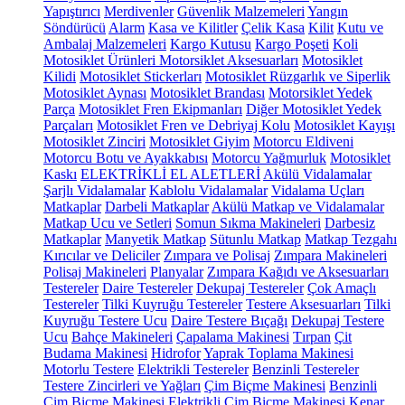
Yapıştırıcı
Merdivenler
Güvenlik Malzemeleri
Yangın
Söndürücü
Alarm
Kasa ve Kilitler
Çelik Kasa
Kilit
Kutu ve
Ambalaj Malzemeleri
Kargo Kutusu
Kargo Poşeti
Koli
Motosiklet Ürünleri
Motorsiklet Aksesuarları
Motosiklet
Kilidi
Motosiklet Stickerları
Motosiklet Rüzgarlık ve Siperlik
Motosiklet Aynası
Motosiklet Brandası
Motorsiklet Yedek
Parça
Motosiklet Fren Ekipmanları
Diğer Motosiklet Yedek
Parçaları
Motosiklet Fren ve Debriyaj Kolu
Motosiklet Kayışı
Motosiklet Zinciri
Motosiklet Giyim
Motorcu Eldiveni
Motorcu Botu ve Ayakkabısı
Motorcu Yağmurluk
Motosiklet
Kaskı
ELEKTRİKLİ EL ALETLERİ
Akülü Vidalamalar
Şarjlı Vidalamalar
Kablolu Vidalamalar
Vidalama Uçları
Matkaplar
Darbeli Matkaplar
Akülü Matkap ve Vidalamalar
Matkap Ucu ve Setleri
Somun Sıkma Makineleri
Darbesiz
Matkaplar
Manyetik Matkap
Sütunlu Matkap
Matkap Tezgahı
Kırıcılar ve Deliciler
Zımpara ve Polisaj
Zımpara Makineleri
Polisaj Makineleri
Planyalar
Zımpara Kağıdı ve Aksesuarları
Testereler
Daire Testereler
Dekupaj Testereler
Çok Amaçlı
Testereler
Tilki Kuyruğu Testereler
Testere Aksesuarları
Tilki
Kuyruğu Testere Ucu
Daire Testere Bıçağı
Dekupaj Testere
Ucu
Bahçe Makineleri
Çapalama Makinesi
Tırpan
Çit
Budama Makinesi
Hidrofor
Yaprak Toplama Makinesi
Motorlu Testere
Elektrikli Testereler
Benzinli Testereler
Testere Zincirleri ve Yağları
Çim Biçme Makinesi
Benzinli
Çim Biçme Makinesi
Elektrikli Çim Biçme Makinesi
Kenar