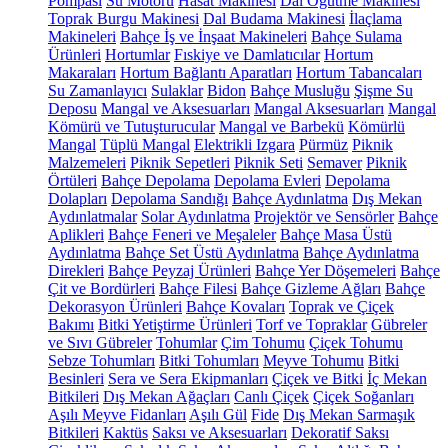
Pompası
Su Motoru
Hasat Makinesi
Dal Öğütme Makinesi
Toprak Burgu Makinesi
Dal Budama Makinesi
İlaçlama
Makineleri
Bahçe İş ve İnşaat Makineleri
Bahçe Sulama
Ürünleri
Hortumlar
Fıskiye ve Damlatıcılar
Hortum
Makaraları
Hortum Bağlantı Aparatları
Hortum Tabancaları
Su Zamanlayıcı
Sulaklar
Bidon
Bahçe Musluğu
Şişme Su
Deposu
Mangal ve Aksesuarları
Mangal Aksesuarları
Mangal
Kömürü ve Tutuşturucular
Mangal ve Barbekü
Kömürlü
Mangal
Tüplü Mangal
Elektrikli Izgara
Pürmüz
Piknik
Malzemeleri
Piknik Sepetleri
Piknik Seti
Semaver
Piknik
Örtüleri
Bahçe Depolama
Depolama Evleri
Depolama
Dolapları
Depolama Sandığı
Bahçe Aydınlatma
Dış Mekan
Aydınlatmalar
Solar Aydınlatma
Projektör ve Sensörler
Bahçe
Aplikleri
Bahçe Feneri ve Meşaleler
Bahçe Masa Üstü
Aydınlatma
Bahçe Set Üstü Aydınlatma
Bahçe Aydınlatma
Direkleri
Bahçe Peyzaj Ürünleri
Bahçe Yer Döşemeleri
Bahçe
Çit ve Bordürleri
Bahçe Filesi
Bahçe Gizleme Ağları
Bahçe
Dekorasyon Ürünleri
Bahçe Kovaları
Toprak ve Çiçek
Bakımı
Bitki Yetiştirme Ürünleri
Torf ve Topraklar
Gübreler
ve Sıvı Gübreler
Tohumlar
Çim Tohumu
Çiçek Tohumu
Sebze Tohumları
Bitki Tohumları
Meyve Tohumu
Bitki
Besinleri
Sera ve Sera Ekipmanları
Çiçek ve Bitki
İç Mekan
Bitkileri
Dış Mekan Ağaçları
Canlı Çiçek
Çiçek Soğanları
Aşılı Meyve Fidanları
Aşılı Gül
Fide
Dış Mekan Sarmaşık
Bitkileri
Kaktüs
Saksı ve Aksesuarları
Dekoratif Saksı