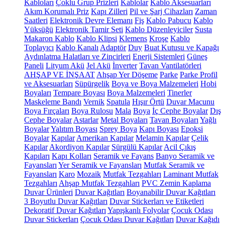
Kabloları
Çoklu Grup Prizleri
Kablolar
Kablo Aksesuarları
Akım Korumalı Priz
Kapı Zilleri
Pil ve Şarj Cihazları
Zaman
Saatleri
Elektronik Devre Elemanı
Fiş
Kablo Pabucu
Kablo
Yüksüğü
Elektronik Tamir Seti
Kablo Düzenleyiciler
Susta
Makaron Kablo
Kablo Klipsi
Klemens
Kroşe
Kablo
Toplayıcı
Kablo Kanalı
Adaptör
Duy
Buat Kutusu ve Kapağı
Aydınlatma Halatları ve Zincirleri
Enerji Sistemleri
Güneş
Paneli
Lityum Akü
Jel Akü
İnverter
Tavan Vantilatörleri
AHŞAP VE İNŞAAT
Ahşap Yer Döşeme
Parke
Parke Profil
ve Aksesuarları
Süpürgelik
Boya ve Boya Malzemeleri
Hobi
Boyaları
Tempare Boyası
Boya Malzemeleri
Tinerler
Maskeleme Bandı
Vernik
Spatula
Hışır Örtü
Duvar Macunu
Boya Fırçaları
Boya Rulosu
Mala
Boya
İç Cephe Boyalar
Dış
Cephe Boyalar
Astarlar
Metal Boyaları
Tavan Boyaları
Yağlı
Boyalar
Yalıtım Boyası
Sprey Boya
Kapı Boyası
Epoksi
Boyalar
Kapılar
Amerikan Kapılar
Melamin Kapılar
Çelik
Kapılar
Akordiyon Kapılar
Sürgülü Kapılar
Acil Çıkış
Kapıları
Kapı Kolları
Seramik ve Fayans
Banyo Seramik ve
Fayansları
Yer Seramik ve Fayansları
Mutfak Seramik ve
Fayansları
Karo
Mozaik
Mutfak Tezgahları
Laminant Mutfak
Tezgahları
Ahşap Mutfak Tezgahları
PVC Zemin Kaplama
Duvar Ürünleri
Duvar Kağıtları
Boyanabilir Duvar Kağıtları
3 Boyutlu Duvar Kağıtları
Duvar Stickerları ve Etiketleri
Dekoratif Duvar Kağıtları
Yapışkanlı Folyolar
Çocuk Odası
Duvar Stickerları
Çocuk Odası Duvar Kağıtları
Duvar Kağıdı