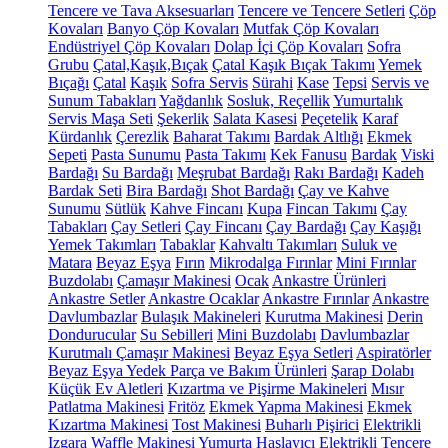
Tencere ve Tava Aksesuarları
Tencere ve Tencere Setleri
Çöp
Kovaları
Banyo Çöp Kovaları
Mutfak Çöp Kovaları
Endüstriyel Çöp Kovaları
Dolap İçi Çöp Kovaları
Sofra
Grubu
Çatal,Kaşık,Bıçak
Çatal Kaşık Bıçak Takımı
Yemek
Bıçağı
Çatal
Kaşık
Sofra Servis
Sürahi
Kase
Tepsi
Servis ve
Sunum Tabakları
Yağdanlık
Sosluk, Reçellik
Yumurtalık
Servis Maşa Seti
Şekerlik
Salata Kasesi
Peçetelik
Karaf
Kürdanlık
Çerezlik
Baharat Takımı
Bardak Altlığı
Ekmek
Sepeti
Pasta Sunumu
Pasta Takımı
Kek Fanusu
Bardak
Viski
Bardağı
Su Bardağı
Meşrubat Bardağı
Rakı Bardağı
Kadeh
Bardak Seti
Bira Bardağı
Shot Bardağı
Çay ve Kahve
Sunumu
Sütlük
Kahve Fincanı
Kupa
Fincan Takımı
Çay
Tabakları
Çay Setleri
Çay Fincanı
Çay Bardağı
Çay Kaşığı
Yemek Takımları
Tabaklar
Kahvaltı Takımları
Suluk ve
Matara
Beyaz Eşya
Fırın
Mikrodalga Fırınlar
Mini Fırınlar
Buzdolabı
Çamaşır Makinesi
Ocak
Ankastre Ürünleri
Ankastre Setler
Ankastre Ocaklar
Ankastre Fırınlar
Ankastre
Davlumbazlar
Bulaşık Makineleri
Kurutma Makinesi
Derin
Dondurucular
Su Sebilleri
Mini Buzdolabı
Davlumbazlar
Kurutmalı Çamaşır Makinesi
Beyaz Eşya Setleri
Aspiratörler
Beyaz Eşya Yedek Parça ve Bakım Ürünleri
Şarap Dolabı
Küçük Ev Aletleri
Kızartma ve Pişirme Makineleri
Mısır
Patlatma Makinesi
Fritöz
Ekmek Yapma Makinesi
Ekmek
Kızartma Makinesi
Tost Makinesi
Buharlı Pişirici
Elektrikli
Izgara
Waffle Makinesi
Yumurta Haşlayıcı
Elektrikli Tencere