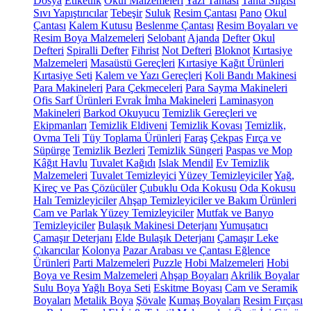
Dosya
Etiketlik
Okul Malzemeleri
Yazı Tahtası
Tahta Silgisi
Sıvı Yapıştırıcılar
Tebeşir
Suluk
Resim Çantası
Pano
Okul
Çantası
Kalem Kutusu
Beslenme Çantası
Resim Boyaları ve
Resim Boya Malzemeleri
Selobant
Ajanda
Defter
Okul
Defteri
Spiralli Defter
Fihrist
Not Defteri
Bloknot
Kırtasiye
Malzemeleri
Masaüstü Gereçleri
Kırtasiye Kağıt Ürünleri
Kırtasiye Seti
Kalem ve Yazı Gereçleri
Koli Bandı Makinesi
Para Makineleri
Para Çekmeceleri
Para Sayma Makineleri
Ofis Sarf Ürünleri
Evrak İmha Makineleri
Laminasyon
Makineleri
Barkod Okuyucu
Temizlik Gereçleri ve
Ekipmanları
Temizlik Eldiveni
Temizlik Kovası
Temizlik,
Ovma Teli
Tüy Toplama Ürünleri
Faraş
Çekpas
Fırça ve
Süpürge
Temizlik Bezleri
Temizlik Süngeri
Paspas ve Mop
Kâğıt Havlu
Tuvalet Kağıdı
Islak Mendil
Ev Temizlik
Malzemeleri
Tuvalet Temizleyici
Yüzey Temizleyiciler
Yağ,
Kireç ve Pas Çözücüler
Çubuklu Oda Kokusu
Oda Kokusu
Halı Temizleyiciler
Ahşap Temizleyiciler ve Bakım Ürünleri
Cam ve Parlak Yüzey Temizleyiciler
Mutfak ve Banyo
Temizleyiciler
Bulaşık Makinesi Deterjanı
Yumuşatıcı
Çamaşır Deterjanı
Elde Bulaşık Deterjanı
Çamaşır Leke
Çıkarıcılar
Kolonya
Pazar Arabası ve Çantası
Eğlence
Ürünleri
Parti Malzemeleri
Puzzle
Hobi Malzemeleri
Hobi
Boya ve Resim Malzemeleri
Ahşap Boyaları
Akrilik Boyalar
Sulu Boya
Yağlı Boya Seti
Eskitme Boyası
Cam ve Seramik
Boyaları
Metalik Boya
Şövale
Kumaş Boyaları
Resim Fırçası