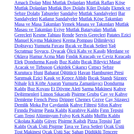
Amaçlı Dolap
Mini Mutfak Dolapları
Mutfak Rafları
Köşe
Mutfak Dolapları
Mutfak Boy Dolabı
Kiler Dolabı
Ekmek ve
Sebze Dolabı
Tabureler
Sandalye
Mutfak Sandalyeleri
Bar
Sandalyeleri
Katlanır Sandalyeler
Mutfak Köşe Takımları
Masa ve Masa Takımları
Yemek Masası ve Takımları
Mutfak
Masası ve Takımları
Eviye
Mutfak Bataryaları
Mutfak
Gereçleri
Kesme Tahtası
Rende
Servis Gereçleri
Patates Ezici
Manuel Kıyma Makinesi
Krema Pompası
Dilimleyici
Doğrayıcı
Yumurta Fırçası
Bıçak ve Bıçak Setleri
Yağ
Sıçratmaz
Soyucu, Oyacak
Ölçü Kabı ve Kaşığı
Merdane ve
Oklava
Hamur Açma Matı
Fındık Kıracağı ve Ceviz Kıracağı
Elek
Dondurma Kaşığı
Buz Kalıbı
Bıçak Bileyici Masat
Açacak ve Tirbuşon
Çekirdek Çıkarıcı
Çırpıcı
Sebze
Kurutucu
Huni
Baharat Öğütücü
Havan
Hamburger Presi
Sarımsak Ezici
Kaşık ve Kepçe Altlığı
Bıçak Standı
Süzgeç
Nihale
İçli Köfte Aparatı
Yumurta Zamanlayıcı
Dondurma
Kalıbı
Buz Kovası
Et Dövme Aleti
Sarma Makinesi
Kahve
Değirmenleri
Limon Sıkacağı
Pişirme Grubu
Çay ve Kahve
Demleme
French Press
Dripper
Chemex
Cezve
Çay Süzgeci
Demlik
Moka Pot
Çaydanlık
Kahve Filtresi
Sifon Kahve
Fırında Pişirme
Pasta Kalıbı
Kurabiye Kalıbı
Fırın Tepsisi
Cam Tepsi
Alüminyum Folyo
Kek Kalıbı
Muffin Kalıbı
Çikolata Kalıbı
Güveç
Pişirme Kağıdı
Pizza Tepsisi
Tart
Kalıbı
Ocak Üstü Pişirme
Tava ve Tava Setleri
Ocak Üstü
Tost Makinesi
Ocak Üstü Sac
Sahan
Düdüklü Tencere