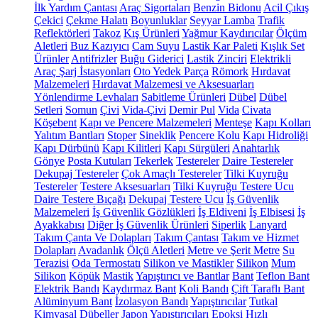
İlk Yardım Çantası
Araç Sigortaları
Benzin Bidonu
Acil Çıkış
Çekici
Çekme Halatı
Boyunluklar
Seyyar Lamba
Trafik
Reflektörleri
Takoz
Kış Ürünleri
Yağmur Kaydırıcılar
Ölçüm
Aletleri
Buz Kazıyıcı
Cam Suyu
Lastik Kar Paleti
Kışlık Set
Ürünler
Antifrizler
Buğu Giderici
Lastik Zinciri
Elektrikli
Araç Şarj İstasyonları
Oto Yedek Parça
Römork
Hırdavat
Malzemeleri
Hırdavat Malzemesi ve Aksesuarları
Yönlendirme Levhaları
Sabitleme Ürünleri
Dübel
Dübel
Setleri
Somun
Çivi
Vida-Çivi
Demir Pul
Vida
Civata
Köşebent
Kapı ve Pencere Malzemeleri
Menteşe
Kapı Kolları
Yalıtım Bantları
Stoper
Sineklik
Pencere Kolu
Kapı Hidroliği
Kapı Dürbünü
Kapı Kilitleri
Kapı Sürgüleri
Anahtarlık
Gönye
Posta Kutuları
Tekerlek
Testereler
Daire Testereler
Dekupaj Testereler
Çok Amaçlı Testereler
Tilki Kuyruğu
Testereler
Testere Aksesuarları
Tilki Kuyruğu Testere Ucu
Daire Testere Bıçağı
Dekupaj Testere Ucu
İş Güvenlik
Malzemeleri
İş Güvenlik Gözlükleri
İş Eldiveni
İş Elbisesi
İş
Ayakkabısı
Diğer İş Güvenlik Ürünleri
Siperlik
Lanyard
Takım Çanta Ve Dolapları
Takım Çantası
Takım ve Hizmet
Dolapları
Avadanlık
Ölçü Aletleri
Metre ve Şerit Metre
Su
Terazisi
Oda Termostatı
Silikon ve Mastikler
Silikon
Mum
Silikon
Köpük
Mastik
Yapıştırıcı ve Bantlar
Bant
Teflon Bant
Elektrik Bandı
Kaydırmaz Bant
Koli Bandı
Çift Taraflı Bant
Alüminyum Bant
İzolasyon Bandı
Yapıştırıcılar
Tutkal
Kimyasal Dübeller
Japon Yapıştırıcıları
Epoksi
Hızlı