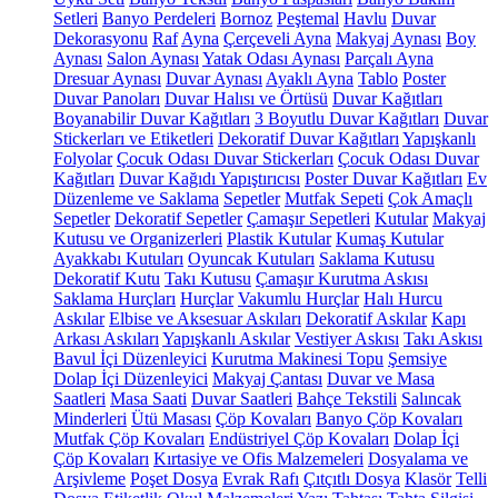
Setleri
Banyo Perdeleri
Bornoz
Peştemal
Havlu
Duvar
Dekorasyonu
Raf
Ayna
Çerçeveli Ayna
Makyaj Aynası
Boy
Aynası
Salon Aynası
Yatak Odası Aynası
Parçalı Ayna
Dresuar Aynası
Duvar Aynası
Ayaklı Ayna
Tablo
Poster
Duvar Panoları
Duvar Halısı ve Örtüsü
Duvar Kağıtları
Boyanabilir Duvar Kağıtları
3 Boyutlu Duvar Kağıtları
Duvar
Stickerları ve Etiketleri
Dekoratif Duvar Kağıtları
Yapışkanlı
Folyolar
Çocuk Odası Duvar Stickerları
Çocuk Odası Duvar
Kağıtları
Duvar Kağıdı Yapıştırıcısı
Poster Duvar Kağıtları
Ev
Düzenleme ve Saklama
Sepetler
Mutfak Sepeti
Çok Amaçlı
Sepetler
Dekoratif Sepetler
Çamaşır Sepetleri
Kutular
Makyaj
Kutusu ve Organizerleri
Plastik Kutular
Kumaş Kutular
Ayakkabı Kutuları
Oyuncak Kutuları
Saklama Kutusu
Dekoratif Kutu
Takı Kutusu
Çamaşır Kurutma Askısı
Saklama Hurçları
Hurçlar
Vakumlu Hurçlar
Halı Hurcu
Askılar
Elbise ve Aksesuar Askıları
Dekoratif Askılar
Kapı
Arkası Askıları
Yapışkanlı Askılar
Vestiyer Askısı
Takı Askısı
Bavul İçi Düzenleyici
Kurutma Makinesi Topu
Şemsiye
Dolap İçi Düzenleyici
Makyaj Çantası
Duvar ve Masa
Saatleri
Masa Saati
Duvar Saatleri
Bahçe Tekstili
Salıncak
Minderleri
Ütü Masası
Çöp Kovaları
Banyo Çöp Kovaları
Mutfak Çöp Kovaları
Endüstriyel Çöp Kovaları
Dolap İçi
Çöp Kovaları
Kırtasiye ve Ofis Malzemeleri
Dosyalama ve
Arşivleme
Poşet Dosya
Evrak Rafı
Çıtçıtlı Dosya
Klasör
Telli