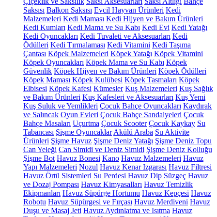
Çiçeklik ve Saksılık
Saksı Aksesuarları
Saksı Altlığı
Bahçe
Saksısı
Balkon Saksısı
Evcil Hayvan Ürünleri
Kedi
Malzemeleri
Kedi Maması
Kedi Hijyen ve Bakım Ürünleri
Kedi Kumları
Kedi Mama ve Su Kabı
Kedi Evi
Kedi Yatağı
Kedi Oyuncakları
Kedi Tuvaleti ve Aksesuarları
Kedi
Ödülleri
Kedi Tırmalaması
Kedi Vitamini
Kedi Taşıma
Çantası
Köpek Malzemeleri
Köpek Yatağı
Köpek Vitamini
Köpek Oyuncakları
Köpek Mama ve Su Kabı
Köpek
Güvenlik
Köpek Hijyen ve Bakım Ürünleri
Köpek Ödülleri
Köpek Maması
Köpek Kulübesi
Köpek Tasmaları
Köpek
Elbisesi
Köpek Kafesi
Kümesler
Kuş Malzemeleri
Kuş Sağlık
ve Bakım Ürünleri
Kuş Kafesleri ve Aksesuarları
Kuş Yemi
Kuş Suluk ve Yemlikleri
Çocuk Bahçe Oyuncakları
Kaydırak
ve Salıncak
Oyun Evleri
Çocuk Bahçe Sandalyeleri
Çocuk
Bahçe Masaları
Uçurtma
Çocuk Scooter
Çocuk Kaykay
Su
Tabancası
Şişme Oyuncaklar
Akülü Araba
Su Aktivite
Ürünleri
Şişme Havuz
Şişme Deniz Yatağı
Şişme Deniz Topu
Can Yeleği
Can Simidi ve Deniz Simidi
Şişme Deniz Kolluğu
Şişme Bot
Havuz Bonesi
Kano
Havuz Malzemeleri
Havuz
Yapı Malzemeleri
Nozul
Havuz Kenar Izgarası
Havuz Filtresi
Havuz Örtü Sistemleri
Su Perdesi
Havuz Dip Süzgeç
Havuz
ve Dozaj Pompası
Havuz Kimyasalları
Havuz Temizlik
Ekipmanları
Havuz Süpürge Hortumu
Havuz Kepçesi
Havuz
Robotu
Havuz Süpürgesi ve Fırçası
Havuz Merdiveni
Havuz
Duşu ve Masaj Jeti
Havuz Aydınlatma ve Isıtma
Havuz