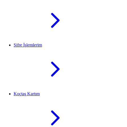
Şifre İşlemlerim
Koçtaş Kartım