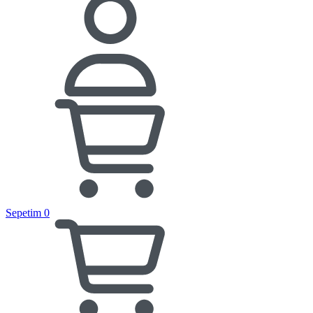
Sepetim
0