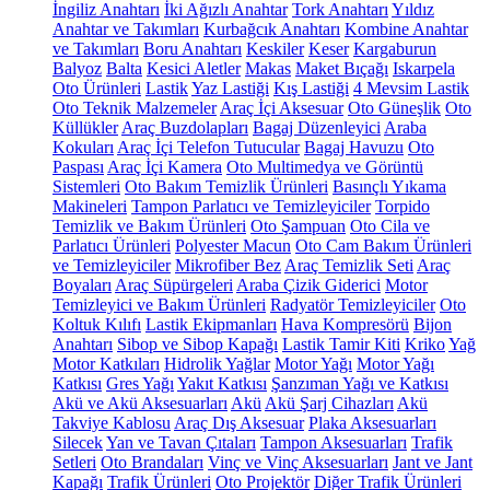
İngiliz Anahtarı
İki Ağızlı Anahtar
Tork Anahtarı
Yıldız
Anahtar ve Takımları
Kurbağcık Anahtarı
Kombine Anahtar
ve Takımları
Boru Anahtarı
Keskiler
Keser
Kargaburun
Balyoz
Balta
Kesici Aletler
Makas
Maket Bıçağı
Iskarpela
Oto Ürünleri
Lastik
Yaz Lastiği
Kış Lastiği
4 Mevsim Lastik
Oto Teknik Malzemeler
Araç İçi Aksesuar
Oto Güneşlik
Oto
Küllükler
Araç Buzdolapları
Bagaj Düzenleyici
Araba
Kokuları
Araç İçi Telefon Tutucular
Bagaj Havuzu
Oto
Paspası
Araç İçi Kamera
Oto Multimedya ve Görüntü
Sistemleri
Oto Bakım Temizlik Ürünleri
Basınçlı Yıkama
Makineleri
Tampon Parlatıcı ve Temizleyiciler
Torpido
Temizlik ve Bakım Ürünleri
Oto Şampuan
Oto Cila ve
Parlatıcı Ürünleri
Polyester Macun
Oto Cam Bakım Ürünleri
ve Temizleyiciler
Mikrofiber Bez
Araç Temizlik Seti
Araç
Boyaları
Araç Süpürgeleri
Araba Çizik Giderici
Motor
Temizleyici ve Bakım Ürünleri
Radyatör Temizleyiciler
Oto
Koltuk Kılıfı
Lastik Ekipmanları
Hava Kompresörü
Bijon
Anahtarı
Sibop ve Sibop Kapağı
Lastik Tamir Kiti
Kriko
Yağ
Motor Katkıları
Hidrolik Yağlar
Motor Yağı
Motor Yağı
Katkısı
Gres Yağı
Yakıt Katkısı
Şanzıman Yağı ve Katkısı
Akü ve Akü Aksesuarları
Akü
Akü Şarj Cihazları
Akü
Takviye Kablosu
Araç Dış Aksesuar
Plaka Aksesuarları
Silecek
Yan ve Tavan Çıtaları
Tampon Aksesuarları
Trafik
Setleri
Oto Brandaları
Vinç ve Vinç Aksesuarları
Jant ve Jant
Kapağı
Trafik Ürünleri
Oto Projektör
Diğer Trafik Ürünleri