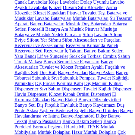
Çanak Lavabolar
Köşe Lavabolar
Dolap Uyumlu Lavabo
Ayaklı Lavabolar
Klozet
Duvara Sıfır Klozetler
Asma
Klozetler
Klozet Kapakları
Pisuvar
Tuvalet Taşı
Batarya ve
Musluklar
Lavabo Bataryaları
Mutfak Bataryaları
Su Tasarruf
Aparatı
Banyo Bataryaları
Musluk
Duş Bataryaları
Batarya
Setleri
Fotoselli Batarya
Ara Musluk
Pisuvar Musluğu
Batarya ve Musluk Yedek Parçaları
Sifon
Lavabo Sifonu
Eviye Sifonu
Yer Sifonu
Sifon Aksesuarları ve Parçaları
Rezervuar ve Aksesuarları
Rezervuar Kumanda Paneli
Rezervuar Seti
Rezervuar İç Takımı
Banyo Bakım Setleri
Yara Bandı
Lif ve Süngerler
Sıcak Su Torbası
Cımbız
Sabun
Tırnak Makası
Banyo Seramik ve Fayansları
Banyo
Aksesuarları
Tuvalet ve Klozet Fırçaları
Ayaklı Fırçalık ve
Kağıtlık Seti
Duş Rafı
Banyo Aynaları
Banyo Askısı
Banyo
Taburesi
Sabunluk
Sıvı Sabunluk Pompası
Tuvalet Kağıtlığı
Pamukluk
Diş Fırçası Koruma Kabı
Diş Macunu Kutusu
Dispenserler
Sıvı Sabun Dispenseri
Tuvalet Kağıdı Dispenseri
Havlu Dispenseri
Klozet Kapak Örtüsü Dispenseri
El
Kurutma Cihazları
Banyo Etajeri
Banyo Düzenleyicileri
Banyo Seti
Diş Fırçalık
Havluluk
Banyo Kaydırmazı
Duş
Perde Askısı
Yaşlı ve Bedensel Engelli Banyo Ürünleri
Banyo
Havalandırma ve Isıtma
Banyo Aspiratörü
Diğer
Banyo
Tekstil
Banyo Paspasları
Banyo Bakım Setleri
Banyo
Perdeleri
Bornoz
Peştemal
Havlu
MUTFAK
Mutfak
Mobilyaları
Mutfak Dolapları
Hazır Mutfak Dolapları
Çok