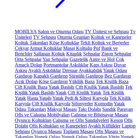
MOBİLYA
Salon ve Oturma Odası
TV Ünitesi ve Sehpası
Tv
Üniteleri
TV Sehpası
Oturma Grupları
Koltuk ve Kanepeler
Koltuk Takımları
Köşe Koltuklar
Tekli Koltuk ve Berjerler
Çekyat
Armut Koltuklar
Masaj Koltuğu
Puf
Bank ve
Benchler
Sallanan Koltuk
Kitaplık
Sehpalar
Zigon Sehpalar
Orta Sehpalar
Yan Sehpalar
Gazetelik
Antre ve Hol
Çok
Amaçlı Dolap
Portmantolar
Askılıklar
Kapı Askısı
Duvar
Askısı
Ayaklı Askılıklar
Dresuar
Ayakkabılık
Yatak Odası
Gardırop
Kapaklı Gardırop
Sürgülü Gardırop
Bez Gardırop
Açık Dolap
Köşe Gardırop
Yüklük
Baza
Tek Kişilik Baza
Çift Kişilik Baza
Yatak Başlığı
Çift Kişilik Yatak Başlığı
Tek
Kişilik Yatak Başlığı
Yatak
Çift Kişilik Yatak
Tek Kişilik
Yatak
Hasta Yatağı
Yatak Pedi & Şiltesi
Karyola
Tek Kişilik
Karyola
Çift Kişilik Karyola
Şifonyerler
Komodin
Yatak
Odası Takımları
Makyaj Masası
Takı Dolabı
Sandık
Paravan
Ofis ve Çalışma Mobilyaları
Çalışma ve Bilgisayar Masası
Oyuncu Koltukları
Çalışma ve Ofis Sandalyeleri
Keson
Ofis
Dolabı
Ofis Koltukları ve Kanepeleri
Ayaklı Küllükler
Laptop
Sehpası
Oyuncu Masası
Toplantı Masası
Ofis Masası ve
Takımları
Yemek Odası
Yemek Odası Takımları
Vitrin
Yemek