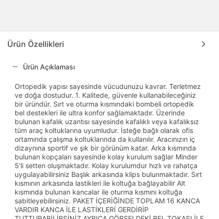
Ürün Özellikleri
Ürün Açıklaması
Ortopedik yapısı sayesinde vücudunuzu kavrar. Terletmez
ve doğa dostudur. 1. Kalitede, güvenle kullanabileceğiniz
bir üründür. Sırt ve oturma kısmındaki bombeli ortopedik
bel destekleri ile ultra konfor sağlamaktadır. Üzerinde
bulunan kafalık uzantısı sayesinde kafalıklı veya kafalıksız
tüm araç koltuklarına uyumludur. İsteğe bağlı olarak ofis
ortamında çalışma koltuklarında da kullanılır. Aracınızın iç
dizaynına sportif ve şık bir görünüm katar. Arka kısmında
bulunan kopçaları sayesinde kolay kurulum sağlar Minder
5'li setten oluşmaktadır. Kolay kurulumdur hızlı ve rahatça
uygulayabilirsiniz Başlık arkasında klips bulunmaktadır. Sırt
kısmının arkasında lastikleri ile koltuğa bağlayabilir Alt
kısmında bulunan kancalar ile oturma kısmını koltuğa
sabitleyebilirsiniz. PAKET İÇERİĞİNDE TOPLAM 16 KANCA
VARDIR KANCA İLE LASTİKLERİ GERDİRİP
TUTTURABİLİRSİNİZ AYRICA GÖRSELDEKİ BEL TOKASI İLE