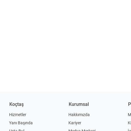
Koçtaş
Kurumsal
P
Hizmetler
Hakkımızda
M
Yanı Başında
Kariyer
K
Usta Bul
Medya Merkezi
İ