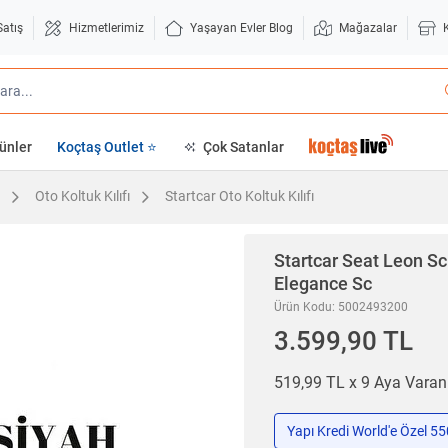
Satış
Hizmetlerimiz
Yaşayan Evler Blog
Mağazalar
ünler
Koçtaş Outlet ⭐
Çok Satanlar
Oto Koltuk Kılıfı
Startcar Oto Koltuk Kılıfı
Startcar
Seat Leon Sc 
Elegance Sc
Ürün Kodu: 5002493200
3.599,90 TL
519,99 TL x 9 Aya Vara
Yapı Kredi World'e Özel 5