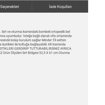
 Seçenekleri
İade Koşulları
. Sırt ve oturma kısmındaki bombeli ortopedik bel
arına uyumludur. İsteğe bağlı olarak ofis ortamında
yesinde kolay kurulum sağlar Minder 5'li setten
lastikleri ile koltuğa bağlayabilir Alt kısmında
 LASTİKLERİ GERDİRİP TUTTURABİLİRSİNİZ AYRICA
n Ölçüleri Sırt Bölgesi 52,5 X 61 cm Oturma