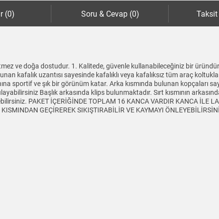
r (0)
Soru & Cevap (0)
Taksit
mez ve doğa dostudur. 1. Kalitede, güvenle kullanabileceğiniz bir üründür
lunan kafalık uzantısı sayesinde kafalıklı veya kafalıksız tüm araç koltukl
aynına sportif ve şık bir görünüm katar. Arka kısmında bulunan kopçaları sa
yabilirsiniz Başlık arkasında klips bulunmaktadır. Sırt kısmının arkasında 
tleyebilirsiniz. PAKET İÇERİĞİNDE TOPLAM 16 KANCA VARDIR KANCA İLE
SMINDAN GEÇİREREK SIKIŞTIRABİLİR VE KAYMAYI ÖNLEYEBİLİRSİNİZ Ürü