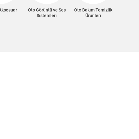
 Aksesuar
Oto Görüntü ve Ses
Oto Bakım Temizlik
Oto Süp
Sistemleri
Ürünleri