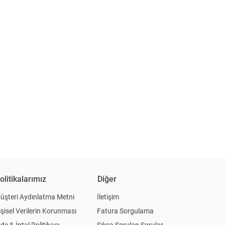
olitikalarımız
Diğer
üşteri Aydınlatma Metni
İletişim
işisel Verilerin Korunması
Fatura Sorgulama
ade & İptal Politikası
Sıkça Sorulan Sorular