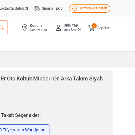
Yardım ve Destek
Koçtaş'ta Satıcı Ol
Sipariş Takip
Giriş Yap
Konum
0
Sepetim
veya Üye Ol
Konum Seç
Fr Oto Koltuk Minderi Ön Arka Takım Siyah
n
Taksit Seçenekleri
50 TL'ye Varan Worldpuan