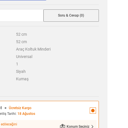
Soru & Cevap (0)
52
cm
52
cm
Araç Koltuk Minderi
Universal
1
Siyah
Kumaş
at
●
Ücretsiz Kargo
iliş Tarihi:
18 Ağustos
 edileceğini
Konum Seçiniz