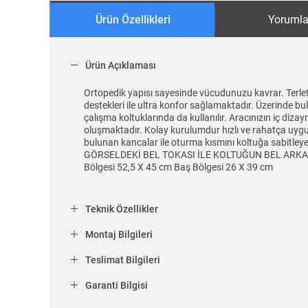
Ürün Özellikleri
Yorumla
Ürün Açıklaması
Ortopedik yapısı sayesinde vücudunuzu kavrar. Terlet
destekleri ile ultra konfor sağlamaktadır. Üzerinde bu
çalışma koltuklarında da kullanılır. Aracınızın iç diz
oluşmaktadır. Kolay kurulumdur hızlı ve rahatça uygula
bulunan kancalar ile oturma kısmını koltuğa sabi
GÖRSELDEKİ BEL TOKASI İLE KOLTUĞUN BEL ARKA KI
Bölgesi 52,5 X 45 cm Baş Bölgesi 26 X 39 cm
Teknik Özellikler
Montaj Bilgileri
Teslimat Bilgileri
Garanti Bilgisi