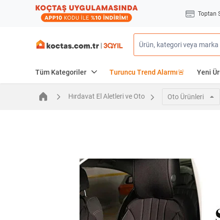
Toptan 
Tüm Kategoriler
Turuncu Trend Alarmı🚨
Yeni Ür
Hırdavat El Aletleri ve Oto
Oto Ürünleri