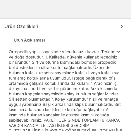
Ürün Özellikleri
Ürün Açıklaması
Ortopedik yapısı sayesinde vücudunuzu kavrar. Terletmez
ve doğa dostudur. 1. Kalitede, güvenle kullanabileceğiniz
bir üründür. Sırt ve oturma kısmındaki bombeli ortopedik
bel destekleri ile ultra konfor sağlamaktadır. Üzerinde
bulunan kafalık uzantısı sayesinde kafalıklı veya kafalıksız
tüm araç koltuklarına uyumludur. İsteğe bağlı olarak ofis
ortamında çalışma koltuklarında da kullanılır. Aracınızın iç
dizaynına sportif ve şık bir görünüm katar. Arka kısmında
bulunan kopçaları sayesinde kolay kurulum sağlar Minder
5'li setten oluşmaktadır. Kolay kurulumdur hızlı ve rahatça
uygulayabilirsiniz Başlık arkasında klips bulunmaktadır. Sırt
kısmının arkasında lastikleri ile koltuğa bağlayabilir Alt
kısmında bulunan kancalar ile oturma kısmını koltuğa
sabitleyebilirsiniz. PAKET İÇERİĞİNDE TOPLAM 16 KANCA
VARDIR KANCA İLE LASTİKLERİ GERDİRİP
TUTTURABİLİRSİNİZ AYRICA GÖRSELDEKİ BEL TOKASI İLE