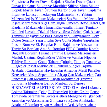
Yapıştırıcısı
Poster Duvar Kağıtları
Strafor
Duvar Çıtası
Duvar Kaplama
Silikon ve Mastikler
Silikon
Mum Silikon
Köpük
Mastik
Tavan Ürünleri
Kartonpiyer
Tavan Kaplama
İnşaat ve İzolasyon
İzolasyon Malzemeleri
Su Yalıtım
Malzemeleri
Isı Yalıtım Malzemeleri
Ses Yalıtım Malzemeleri
İnşaat Malzemeleri
Alçı
Cam Tuğla
Çimento
Beton Harcı
Çatı
Kaplama Malzemeleri
İnşaat Kimyasalları
İnşaat Temizlik
Ürünleri
Lavabo Çözücü
Harç ve Sıva Çözücü
Çok Amaçlı
Temizlik
Yağlayıcı ve Pas Çözücü
Yapı Kimyasalları
Derz
Dolgu
Seramik Yapıştırıcılar
Sıvı Conta
Strafor Yapıştırılar
Plastik Boru ve Ek Parçalar
Boru Bağlantı ve Aksesuarları
Temiz Su Boruları
Atık Su Boruları
PPRC Borular
Kombi
Bağlantı Boruları
Tesisat Tamir ve Bağlantı Malzemeleri
Musluk Uzatma
Regülatörler
Valfler ve Vanalar
Nipeller
Tahliye Hortumu
Conta
Taharet Çubuğu
Fittings
Tıpalar ve
Süzgeçler
İnşaat Makineleri
Elektrikli Vinçler
Taşıma
Arabaları
Caraskallar
Havlupanlar
Ahşaplar
Masif Paneller
Keresteler
Ahşap Seperatörler
Ahşap Çatı Malzemeleri
Çatı
Penceresi
Çatı Merdiveni
Ahşap Merdivenler
Trabzan
Sundurma
Menfezler
Banyo Menfezi
Su Deposu
HIRDAVAT EL ALETLERİ VE OTO
El Aletleri
Lokma ve
Lokma Takımları
Çekiç
El Testereleri
Kesici Grubu
Pense
Tornavida
Seramik ve Sıvacı Aletleri
Mengene ve İşkenceler
Zımbalar ve Aksesuarları
Zımpara ve Eğeler
Anahtarlar
Anahtar Takımları
Alyan Anahtarları
Açık Ağız Anahtar