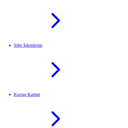
Şifre İşlemlerim
Koçtaş Kartım