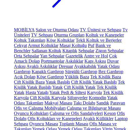
MOBİLYA
Salon ve Oturma Odası
TV Ünitesi ve Sehpası
Tv
Üniteleri
TV Sehpası
Oturma Grupları
Koltuk ve Kanepeler
Koltuk Takımları
Köşe Koltuklar
Tekli Koltuk ve Berjerler
Çekyat
Armut Koltuklar
Masaj Koltuğu
Puf
Bank ve
Benchler
Sallanan Koltuk
Kitaplık
Sehpalar
Zigon Sehpalar
Orta Sehpalar
Yan Sehpalar
Gazetelik
Antre ve Hol
Çok
Amaçlı Dolap
Portmantolar
Askılıklar
Kapı Askısı
Duvar
Askısı
Ayaklı Askılıklar
Dresuar
Ayakkabılık
Yatak Odası
Gardırop
Kapaklı Gardırop
Sürgülü Gardırop
Bez Gardırop
Açık Dolap
Köşe Gardırop
Yüklük
Baza
Tek Kişilik Baza
Çift Kişilik Baza
Yatak Başlığı
Çift Kişilik Yatak Başlığı
Tek
Kişilik Yatak Başlığı
Yatak
Çift Kişilik Yatak
Tek Kişilik
Yatak
Hasta Yatağı
Yatak Pedi & Şiltesi
Karyola
Tek Kişilik
Karyola
Çift Kişilik Karyola
Şifonyerler
Komodin
Yatak
Odası Takımları
Makyaj Masası
Takı Dolabı
Sandık
Paravan
Ofis ve Çalışma Mobilyaları
Çalışma ve Bilgisayar Masası
Oyuncu Koltukları
Çalışma ve Ofis Sandalyeleri
Keson
Ofis
Dolabı
Ofis Koltukları ve Kanepeleri
Ayaklı Küllükler
Laptop
Sehpası
Oyuncu Masası
Toplantı Masası
Ofis Masası ve
Takımları
Yemek Odası
Yemek Odası Takımları
Vitrin
Yemek