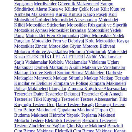
Yapıştırıcı
Merdivenler
Güvenlik Malzemeleri
Yangın
Söndürücü
Alarm
Kasa ve Kilitler
Çelik Kasa
Kilit
Kutu ve
Ambalaj Malzemeleri
Kargo Kutusu
Kargo Poşeti
Koli
Motosiklet Ürünleri
Motorsiklet Aksesuarları
Motosiklet
Kilidi
Motosiklet Stickerları
Motosiklet Rüzgarlık ve Siperlik
Motosiklet Aynası
Motosiklet Brandası
Motorsiklet Yedek
Parça
Motosiklet Fren Ekipmanları
Diğer Motosiklet Yedek
Parçaları
Motosiklet Fren ve Debriyaj Kolu
Motosiklet Kayışı
Motosiklet Zinciri
Motosiklet Giyim
Motorcu Eldiveni
Motorcu Botu ve Ayakkabısı
Motorcu Yağmurluk
Motosiklet
Kaskı
ELEKTRİKLİ EL ALETLERİ
Akülü Vidalamalar
Şarjlı Vidalamalar
Kablolu Vidalamalar
Vidalama Uçları
Matkaplar
Darbeli Matkaplar
Akülü Matkap ve Vidalamalar
Matkap Ucu ve Setleri
Somun Sıkma Makineleri
Darbesiz
Matkaplar
Manyetik Matkap
Sütunlu Matkap
Matkap Tezgahı
Kırıcılar ve Deliciler
Zımpara ve Polisaj
Zımpara Makineleri
Polisaj Makineleri
Planyalar
Zımpara Kağıdı ve Aksesuarları
Testereler
Daire Testereler
Dekupaj Testereler
Çok Amaçlı
Testereler
Tilki Kuyruğu Testereler
Testere Aksesuarları
Tilki
Kuyruğu Testere Ucu
Daire Testere Bıçağı
Dekupaj Testere
Ucu
Bahçe Makineleri
Çapalama Makinesi
Tırpan
Çit
Budama Makinesi
Hidrofor
Yaprak Toplama Makinesi
Motorlu Testere
Elektrikli Testereler
Benzinli Testereler
Testere Zincirleri ve Yağları
Çim Biçme Makinesi
Benzinli
Çim Biçme Makinesi
Elektrikli Çim Biçme Makinesi
Kenar