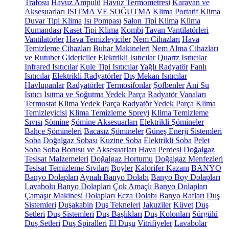
Trafosu
Havuz Ampulü
Havuz Termometresi
Karavan ve
Aksesuarları
ISITMA VE SOĞUTMA
Klima
Portatif Klima
Duvar Tipi Klima
Isı Pompası
Salon Tipi Klima
Klima
Kumandası
Kaset Tipi Klima
Kombi
Tavan Vantilatörleri
Vantilatörler
Hava Temizleyiciler
Nem Cihazları
Hava
Temizleme Cihazları
Buhar Makineleri
Nem Alma Cihazları
ve Rutubet Gidericiler
Elektrikli Isıtıcılar
Quartz Isıtıcılar
Infrared Isıtıcılar
Kule Tipi Isıtıcılar
Yağlı Radyatör
Fanlı
Isıtıcılar
Elektrikli Radyatörler
Dış Mekan Isıtıcılar
Havlupanlar
Radyatörler
Termosifonlar
Şofbenler
Ani Su
Isıtıcı
Isıtma ve Soğutma Yedek Parça
Radyatör Vanaları
Termostat
Klima Yedek Parça
Radyatör Yedek Parça
Klima
Temizleyicisi
Klima Temizleme Spreyi
Klima Temizleme
Sıvısı
Şömine
Şömine Aksesuarları
Elektrikli Şömineler
Bahçe Şömineleri
Bacasız Şömineler
Güneş Enerji Sistemleri
Soba
Doğalgaz Sobası
Kuzine Soba
Elektrikli Soba
Pelet
Soba
Soba Borusu ve Aksesuarları
Hava Perdesi
Doğalgaz
Tesisat Malzemeleri
Doğalgaz Hortumu
Doğalgaz Menfezleri
Tesisat Temizleme Sıvıları
Boyler
Kalorifer Kazanı
BANYO
Banyo Dolapları
Aynalı Banyo Dolabı
Banyo Boy Dolapları
Lavabolu Banyo Dolapları
Çok Amaçlı Banyo Dolapları
Çamaşır Makinesi Dolapları
Ecza Dolabı
Banyo Rafları
Duş
Sistemleri
Duşakabin
Duş Tekneleri
Jakuziler
Küvet
Duş
Setleri
Duş Sistemleri
Duş Başlıkları
Duş Kolonları
Sürgülü
Duş Setleri
Duş Spiralleri
El Duşu
Vitrifiyeler
Lavabolar