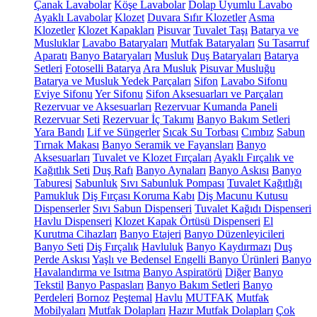
Çanak Lavabolar
Köşe Lavabolar
Dolap Uyumlu Lavabo
Ayaklı Lavabolar
Klozet
Duvara Sıfır Klozetler
Asma
Klozetler
Klozet Kapakları
Pisuvar
Tuvalet Taşı
Batarya ve
Musluklar
Lavabo Bataryaları
Mutfak Bataryaları
Su Tasarruf
Aparatı
Banyo Bataryaları
Musluk
Duş Bataryaları
Batarya
Setleri
Fotoselli Batarya
Ara Musluk
Pisuvar Musluğu
Batarya ve Musluk Yedek Parçaları
Sifon
Lavabo Sifonu
Eviye Sifonu
Yer Sifonu
Sifon Aksesuarları ve Parçaları
Rezervuar ve Aksesuarları
Rezervuar Kumanda Paneli
Rezervuar Seti
Rezervuar İç Takımı
Banyo Bakım Setleri
Yara Bandı
Lif ve Süngerler
Sıcak Su Torbası
Cımbız
Sabun
Tırnak Makası
Banyo Seramik ve Fayansları
Banyo
Aksesuarları
Tuvalet ve Klozet Fırçaları
Ayaklı Fırçalık ve
Kağıtlık Seti
Duş Rafı
Banyo Aynaları
Banyo Askısı
Banyo
Taburesi
Sabunluk
Sıvı Sabunluk Pompası
Tuvalet Kağıtlığı
Pamukluk
Diş Fırçası Koruma Kabı
Diş Macunu Kutusu
Dispenserler
Sıvı Sabun Dispenseri
Tuvalet Kağıdı Dispenseri
Havlu Dispenseri
Klozet Kapak Örtüsü Dispenseri
El
Kurutma Cihazları
Banyo Etajeri
Banyo Düzenleyicileri
Banyo Seti
Diş Fırçalık
Havluluk
Banyo Kaydırmazı
Duş
Perde Askısı
Yaşlı ve Bedensel Engelli Banyo Ürünleri
Banyo
Havalandırma ve Isıtma
Banyo Aspiratörü
Diğer
Banyo
Tekstil
Banyo Paspasları
Banyo Bakım Setleri
Banyo
Perdeleri
Bornoz
Peştemal
Havlu
MUTFAK
Mutfak
Mobilyaları
Mutfak Dolapları
Hazır Mutfak Dolapları
Çok