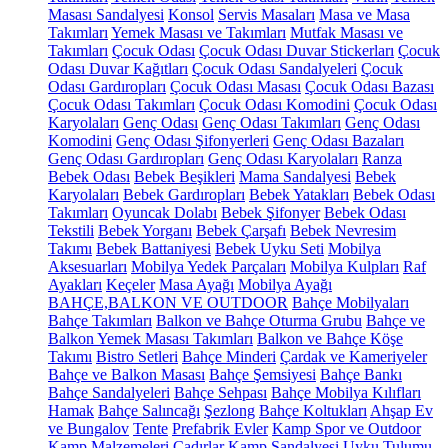
Masası Sandalyesi
Konsol
Servis Masaları
Masa ve Masa
Takımları
Yemek Masası ve Takımları
Mutfak Masası ve
Takımları
Çocuk Odası
Çocuk Odası Duvar Stickerları
Çocuk
Odası Duvar Kağıtları
Çocuk Odası Sandalyeleri
Çocuk
Odası Gardıropları
Çocuk Odası Masası
Çocuk Odası Bazası
Çocuk Odası Takımları
Çocuk Odası Komodini
Çocuk Odası
Karyolaları
Genç Odası
Genç Odası Takımları
Genç Odası
Komodini
Genç Odası Şifonyerleri
Genç Odası Bazaları
Genç Odası Gardıropları
Genç Odası Karyolaları
Ranza
Bebek Odası
Bebek Beşikleri
Mama Sandalyesi
Bebek
Karyolaları
Bebek Gardıropları
Bebek Yatakları
Bebek Odası
Takımları
Oyuncak Dolabı
Bebek Şifonyer
Bebek Odası
Tekstili
Bebek Yorganı
Bebek Çarşafı
Bebek Nevresim
Takımı
Bebek Battaniyesi
Bebek Uyku Seti
Mobilya
Aksesuarları
Mobilya Yedek Parçaları
Mobilya Kulpları
Raf
Ayakları
Keçeler
Masa Ayağı
Mobilya Ayağı
BAHÇE,BALKON VE OUTDOOR
Bahçe Mobilyaları
Bahçe Takımları
Balkon ve Bahçe Oturma Grubu
Bahçe ve
Balkon Yemek Masası Takımları
Balkon ve Bahçe Köşe
Takımı
Bistro Setleri
Bahçe Minderi
Çardak ve Kameriyeler
Bahçe ve Balkon Masası
Bahçe Şemsiyesi
Bahçe Bankı
Bahçe Sandalyeleri
Bahçe Sehpası
Bahçe Mobilya Kılıfları
Hamak
Bahçe Salıncağı
Şezlong
Bahçe Koltukları
Ahşap Ev
ve Bungalov
Tente
Prefabrik Evler
Kamp Spor ve Outdoor
Kamp Malzemeleri
Çadırlar
Kamp Sandalyesi
Uyku Tulumu