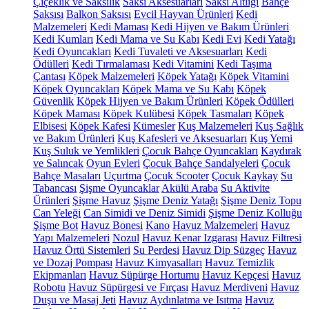
Çiçeklik ve Saksılık
Saksı Aksesuarları
Saksı Altlığı
Bahçe
Saksısı
Balkon Saksısı
Evcil Hayvan Ürünleri
Kedi
Malzemeleri
Kedi Maması
Kedi Hijyen ve Bakım Ürünleri
Kedi Kumları
Kedi Mama ve Su Kabı
Kedi Evi
Kedi Yatağı
Kedi Oyuncakları
Kedi Tuvaleti ve Aksesuarları
Kedi
Ödülleri
Kedi Tırmalaması
Kedi Vitamini
Kedi Taşıma
Çantası
Köpek Malzemeleri
Köpek Yatağı
Köpek Vitamini
Köpek Oyuncakları
Köpek Mama ve Su Kabı
Köpek
Güvenlik
Köpek Hijyen ve Bakım Ürünleri
Köpek Ödülleri
Köpek Maması
Köpek Kulübesi
Köpek Tasmaları
Köpek
Elbisesi
Köpek Kafesi
Kümesler
Kuş Malzemeleri
Kuş Sağlık
ve Bakım Ürünleri
Kuş Kafesleri ve Aksesuarları
Kuş Yemi
Kuş Suluk ve Yemlikleri
Çocuk Bahçe Oyuncakları
Kaydırak
ve Salıncak
Oyun Evleri
Çocuk Bahçe Sandalyeleri
Çocuk
Bahçe Masaları
Uçurtma
Çocuk Scooter
Çocuk Kaykay
Su
Tabancası
Şişme Oyuncaklar
Akülü Araba
Su Aktivite
Ürünleri
Şişme Havuz
Şişme Deniz Yatağı
Şişme Deniz Topu
Can Yeleği
Can Simidi ve Deniz Simidi
Şişme Deniz Kolluğu
Şişme Bot
Havuz Bonesi
Kano
Havuz Malzemeleri
Havuz
Yapı Malzemeleri
Nozul
Havuz Kenar Izgarası
Havuz Filtresi
Havuz Örtü Sistemleri
Su Perdesi
Havuz Dip Süzgeç
Havuz
ve Dozaj Pompası
Havuz Kimyasalları
Havuz Temizlik
Ekipmanları
Havuz Süpürge Hortumu
Havuz Kepçesi
Havuz
Robotu
Havuz Süpürgesi ve Fırçası
Havuz Merdiveni
Havuz
Duşu ve Masaj Jeti
Havuz Aydınlatma ve Isıtma
Havuz