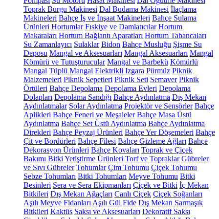
Pompası
Su Motoru
Hasat Makinesi
Dal Öğütme Makinesi
Toprak Burgu Makinesi
Dal Budama Makinesi
İlaçlama
Makineleri
Bahçe İş ve İnşaat Makineleri
Bahçe Sulama
Ürünleri
Hortumlar
Fıskiye ve Damlatıcılar
Hortum
Makaraları
Hortum Bağlantı Aparatları
Hortum Tabancaları
Su Zamanlayıcı
Sulaklar
Bidon
Bahçe Musluğu
Şişme Su
Deposu
Mangal ve Aksesuarları
Mangal Aksesuarları
Mangal
Kömürü ve Tutuşturucular
Mangal ve Barbekü
Kömürlü
Mangal
Tüplü Mangal
Elektrikli Izgara
Pürmüz
Piknik
Malzemeleri
Piknik Sepetleri
Piknik Seti
Semaver
Piknik
Örtüleri
Bahçe Depolama
Depolama Evleri
Depolama
Dolapları
Depolama Sandığı
Bahçe Aydınlatma
Dış Mekan
Aydınlatmalar
Solar Aydınlatma
Projektör ve Sensörler
Bahçe
Aplikleri
Bahçe Feneri ve Meşaleler
Bahçe Masa Üstü
Aydınlatma
Bahçe Set Üstü Aydınlatma
Bahçe Aydınlatma
Direkleri
Bahçe Peyzaj Ürünleri
Bahçe Yer Döşemeleri
Bahçe
Çit ve Bordürleri
Bahçe Filesi
Bahçe Gizleme Ağları
Bahçe
Dekorasyon Ürünleri
Bahçe Kovaları
Toprak ve Çiçek
Bakımı
Bitki Yetiştirme Ürünleri
Torf ve Topraklar
Gübreler
ve Sıvı Gübreler
Tohumlar
Çim Tohumu
Çiçek Tohumu
Sebze Tohumları
Bitki Tohumları
Meyve Tohumu
Bitki
Besinleri
Sera ve Sera Ekipmanları
Çiçek ve Bitki
İç Mekan
Bitkileri
Dış Mekan Ağaçları
Canlı Çiçek
Çiçek Soğanları
Aşılı Meyve Fidanları
Aşılı Gül
Fide
Dış Mekan Sarmaşık
Bitkileri
Kaktüs
Saksı ve Aksesuarları
Dekoratif Saksı