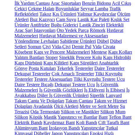
İlk Yardım Çantası
Araç Sigortaları
Benzin Bidonu
Acil Çıkış
Çekici
Çekme Halatı
Boyunluklar
Seyyar Lamba
Trafik
Reflektörleri
Takoz
Kış Ürünleri
Yağmur Kaydırıcılar
Ölçüm
Aletleri
Buz Kazıyıcı
Cam Suyu
Lastik Kar Paleti
Kışlık Set
Ürünler
Antifrizler
Buğu Giderici
Lastik Zinciri
Elektrikli
Araç Şarj İstasyonları
Oto Yedek Parça
Römork
Hırdavat
Malzemeleri
Hırdavat Malzemesi ve Aksesuarları
Yönlendirme Levhaları
Sabitleme Ürünleri
Dübel
Dübel
Setleri
Somun
Çivi
Vida-Çivi
Demir Pul
Vida
Civata
Köşebent
Kapı ve Pencere Malzemeleri
Menteşe
Kapı Kolları
Yalıtım Bantları
Stoper
Sineklik
Pencere Kolu
Kapı Hidroliği
Kapı Dürbünü
Kapı Kilitleri
Kapı Sürgüleri
Anahtarlık
Gönye
Posta Kutuları
Tekerlek
Testereler
Daire Testereler
Dekupaj Testereler
Çok Amaçlı Testereler
Tilki Kuyruğu
Testereler
Testere Aksesuarları
Tilki Kuyruğu Testere Ucu
Daire Testere Bıçağı
Dekupaj Testere Ucu
İş Güvenlik
Malzemeleri
İş Güvenlik Gözlükleri
İş Eldiveni
İş Elbisesi
İş
Ayakkabısı
Diğer İş Güvenlik Ürünleri
Siperlik
Lanyard
Takım Çanta Ve Dolapları
Takım Çantası
Takım ve Hizmet
Dolapları
Avadanlık
Ölçü Aletleri
Metre ve Şerit Metre
Su
Terazisi
Oda Termostatı
Silikon ve Mastikler
Silikon
Mum
Silikon
Köpük
Mastik
Yapıştırıcı ve Bantlar
Bant
Teflon Bant
Elektrik Bandı
Kaydırmaz Bant
Koli Bandı
Çift Taraflı Bant
Alüminyum Bant
İzolasyon Bandı
Yapıştırıcılar
Tutkal
Kimyasal Dübeller
Japon Yapıştırıcıları
Epoksi
Hızlı