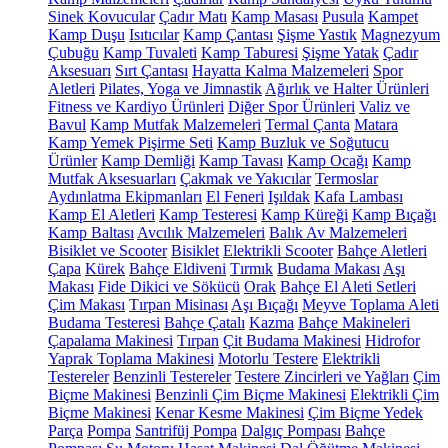
Sinek Kovucular
Çadır Matı
Kamp Masası
Pusula
Kampet
Kamp Duşu
Isıtıcılar
Kamp Çantası
Şişme Yastık
Magnezyum
Çubuğu
Kamp Tuvaleti
Kamp Taburesi
Şişme Yatak
Çadır
Aksesuarı
Sırt Çantası
Hayatta Kalma Malzemeleri
Spor
Aletleri
Pilates, Yoga ve Jimnastik
Ağırlık ve Halter Ürünleri
Fitness ve Kardiyo Ürünleri
Diğer Spor Ürünleri
Valiz ve
Bavul
Kamp Mutfak Malzemeleri
Termal Çanta
Matara
Kamp Yemek Pişirme Seti
Kamp Buzluk ve Soğutucu
Ürünler
Kamp Demliği
Kamp Tavası
Kamp Ocağı
Kamp
Mutfak Aksesuarları
Çakmak ve Yakıcılar
Termoslar
Aydınlatma Ekipmanları
El Feneri
Işıldak
Kafa Lambası
Kamp El Aletleri
Kamp Testeresi
Kamp Küreği
Kamp Bıçağı
Kamp Baltası
Avcılık Malzemeleri
Balık Av Malzemeleri
Bisiklet ve Scooter
Bisiklet
Elektrikli Scooter
Bahçe Aletleri
Çapa
Kürek
Bahçe Eldiveni
Tırmık
Budama Makası
Aşı
Makası
Fide Dikici ve Sökücü
Orak
Bahçe El Aleti Setleri
Çim Makası
Tırpan Misinası
Aşı Bıçağı
Meyve Toplama Aleti
Budama Testeresi
Bahçe Çatalı
Kazma
Bahçe Makineleri
Çapalama Makinesi
Tırpan
Çit Budama Makinesi
Hidrofor
Yaprak Toplama Makinesi
Motorlu Testere
Elektrikli
Testereler
Benzinli Testereler
Testere Zincirleri ve Yağları
Çim
Biçme Makinesi
Benzinli Çim Biçme Makinesi
Elektrikli Çim
Biçme Makinesi
Kenar Kesme Makinesi
Çim Biçme Yedek
Parça
Pompa
Santrifüj Pompa
Dalgıç Pompası
Bahçe