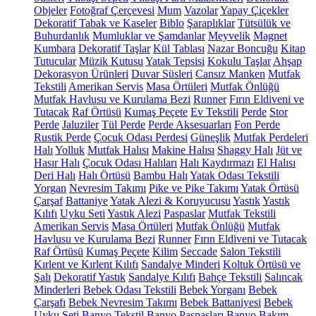
Objeler
Fotoğraf Çerçevesi
Mum
Vazolar
Yapay Çiçekler
Dekoratif Tabak ve Kaseler
Biblo
Şaraplıklar
Tütsülük ve
Buhurdanlık
Mumluklar ve Şamdanlar
Meyvelik
Magnet
Kumbara
Dekoratif Taşlar
Kül Tablası
Nazar Boncuğu
Kitap
Tutucular
Müzik Kutusu
Yatak Tepsisi
Kokulu Taşlar
Ahşap
Dekorasyon Ürünleri
Duvar Süsleri
Cansız Manken
Mutfak
Tekstili
Amerikan Servis
Masa Örtüleri
Mutfak Önlüğü
Mutfak Havlusu ve Kurulama Bezi
Runner
Fırın Eldiveni ve
Tutacak
Raf Örtüsü
Kumaş Peçete
Ev Tekstili
Perde
Stor
Perde
Jaluziler
Tül Perde
Perde Aksesuarları
Fon Perde
Rustik Perde
Çocuk Odası Perdesi
Güneşlik
Mutfak Perdeleri
Halı
Yolluk
Mutfak Halısı
Makine Halısı
Shaggy Halı
Jüt ve
Hasır Halı
Çocuk Odası Halıları
Halı Kaydırmazı
El Halısı
Deri Halı
Halı Örtüsü
Bambu Halı
Yatak Odası Tekstili
Yorgan
Nevresim Takımı
Pike ve Pike Takımı
Yatak Örtüsü
Çarşaf
Battaniye
Yatak Alezi & Koruyucusu
Yastık
Yastık
Kılıfı
Uyku Seti
Yastık Alezi
Paspaslar
Mutfak Tekstili
Amerikan Servis
Masa Örtüleri
Mutfak Önlüğü
Mutfak
Havlusu ve Kurulama Bezi
Runner
Fırın Eldiveni ve Tutacak
Raf Örtüsü
Kumaş Peçete
Kilim
Seccade
Salon Tekstili
Kırlent ve Kırlent Kılıfı
Sandalye Minderi
Koltuk Örtüsü ve
Şalı
Dekoratif Yastık
Sandalye Kılıfı
Bahçe Tekstili
Salıncak
Minderleri
Bebek Odası Tekstili
Bebek Yorganı
Bebek
Çarşafı
Bebek Nevresim Takımı
Bebek Battaniyesi
Bebek
Uyku Seti
Banyo Tekstil
Banyo Paspasları
Banyo Bakım