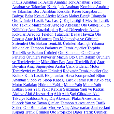
İngiliz Anahtarı
İki Ağızlı Anahtar
Tork Anahtarı
Yıldız
Anahtar ve Takımları
Kurbağcık Anahtarı
Kombine Anahtar
ve Takımları
Boru Anahtarı
Keskiler
Keser
Kargaburun
Balyoz
Balta
Kesici Aletler
Makas
Maket Bıçağı
Iskarpela
Oto Ürünleri
Lastik
Yaz Lastiği
Kış Lastiği
4 Mevsim Lastik
Oto Teknik Malzemeler
Araç İçi Aksesuar
Oto Güneşlik
Oto
Küllükler
Araç Buzdolapları
Bagaj Düzenleyici
Araba
Kokuları
Araç İçi Telefon Tutucular
Bagaj Havuzu
Oto
Paspası
Araç İçi Kamera
Oto Multimedya ve Görüntü
Sistemleri
Oto Bakım Temizlik Ürünleri
Basınçlı Yıkama
Makineleri
Tampon Parlatıcı ve Temizleyiciler
Torpido
Temizlik ve Bakım Ürünleri
Oto Şampuan
Oto Cila ve
Parlatıcı Ürünleri
Polyester Macun
Oto Cam Bakım Ürünleri
ve Temizleyiciler
Mikrofiber Bez
Araç Temizlik Seti
Araç
Boyaları
Araç Süpürgeleri
Araba Çizik Giderici
Motor
Temizleyici ve Bakım Ürünleri
Radyatör Temizleyiciler
Oto
Koltuk Kılıfı
Lastik Ekipmanları
Hava Kompresörü
Bijon
Anahtarı
Sibop ve Sibop Kapağı
Lastik Tamir Kiti
Kriko
Yağ
Motor Katkıları
Hidrolik Yağlar
Motor Yağı
Motor Yağı
Katkısı
Gres Yağı
Yakıt Katkısı
Şanzıman Yağı ve Katkısı
Akü ve Akü Aksesuarları
Akü
Akü Şarj Cihazları
Akü
Takviye Kablosu
Araç Dış Aksesuar
Plaka Aksesuarları
Silecek
Yan ve Tavan Çıtaları
Tampon Aksesuarları
Trafik
Setleri
Oto Brandaları
Vinç ve Vinç Aksesuarları
Jant ve Jant
Kapağı
Trafik Ürünleri
Oto Projektör
Diğer Trafik Ürünleri