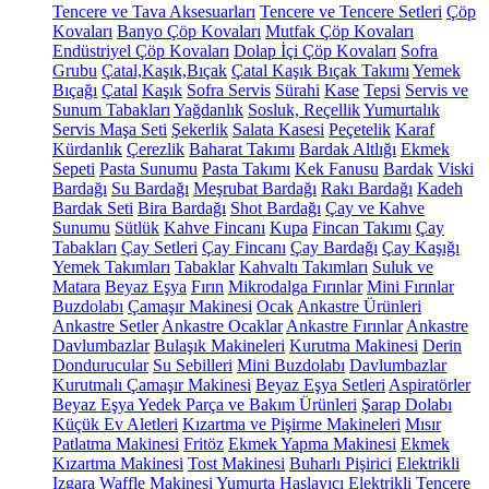
Tencere ve Tava Aksesuarları
Tencere ve Tencere Setleri
Çöp
Kovaları
Banyo Çöp Kovaları
Mutfak Çöp Kovaları
Endüstriyel Çöp Kovaları
Dolap İçi Çöp Kovaları
Sofra
Grubu
Çatal,Kaşık,Bıçak
Çatal Kaşık Bıçak Takımı
Yemek
Bıçağı
Çatal
Kaşık
Sofra Servis
Sürahi
Kase
Tepsi
Servis ve
Sunum Tabakları
Yağdanlık
Sosluk, Reçellik
Yumurtalık
Servis Maşa Seti
Şekerlik
Salata Kasesi
Peçetelik
Karaf
Kürdanlık
Çerezlik
Baharat Takımı
Bardak Altlığı
Ekmek
Sepeti
Pasta Sunumu
Pasta Takımı
Kek Fanusu
Bardak
Viski
Bardağı
Su Bardağı
Meşrubat Bardağı
Rakı Bardağı
Kadeh
Bardak Seti
Bira Bardağı
Shot Bardağı
Çay ve Kahve
Sunumu
Sütlük
Kahve Fincanı
Kupa
Fincan Takımı
Çay
Tabakları
Çay Setleri
Çay Fincanı
Çay Bardağı
Çay Kaşığı
Yemek Takımları
Tabaklar
Kahvaltı Takımları
Suluk ve
Matara
Beyaz Eşya
Fırın
Mikrodalga Fırınlar
Mini Fırınlar
Buzdolabı
Çamaşır Makinesi
Ocak
Ankastre Ürünleri
Ankastre Setler
Ankastre Ocaklar
Ankastre Fırınlar
Ankastre
Davlumbazlar
Bulaşık Makineleri
Kurutma Makinesi
Derin
Dondurucular
Su Sebilleri
Mini Buzdolabı
Davlumbazlar
Kurutmalı Çamaşır Makinesi
Beyaz Eşya Setleri
Aspiratörler
Beyaz Eşya Yedek Parça ve Bakım Ürünleri
Şarap Dolabı
Küçük Ev Aletleri
Kızartma ve Pişirme Makineleri
Mısır
Patlatma Makinesi
Fritöz
Ekmek Yapma Makinesi
Ekmek
Kızartma Makinesi
Tost Makinesi
Buharlı Pişirici
Elektrikli
Izgara
Waffle Makinesi
Yumurta Haşlayıcı
Elektrikli Tencere