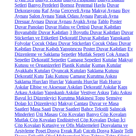
Setleri
Banyo Perdeleri
Bornoz
Peştemal
Havlu
Duvar
Dekorasyonu
Raf
Ayna
Çerçeveli Ayna
Makyaj Aynası
Boy
Aynası
Salon Aynası
Yatak Odası Aynası
Parçalı Ayna
Dresuar Aynası
Duvar Aynası
Ayaklı Ayna
Tablo
Poster
Duvar Panoları
Duvar Halısı ve Örtüsü
Duvar Kağıtları
Boyanabilir Duvar Kağıtları
3 Boyutlu Duvar Kağıtları
Duvar
Stickerları ve Etiketleri
Dekoratif Duvar Kağıtları
Yapışkanlı
Folyolar
Çocuk Odası Duvar Stickerları
Çocuk Odası Duvar
Kağıtları
Duvar Kağıdı Yapıştırıcısı
Poster Duvar Kağıtları
Ev
Düzenleme ve Saklama
Sepetler
Mutfak Sepeti
Çok Amaçlı
Sepetler
Dekoratif Sepetler
Çamaşır Sepetleri
Kutular
Makyaj
Kutusu ve Organizerleri
Plastik Kutular
Kumaş Kutular
Ayakkabı Kutuları
Oyuncak Kutuları
Saklama Kutusu
Dekoratif Kutu
Takı Kutusu
Çamaşır Kurutma Askısı
Saklama Hurçları
Hurçlar
Vakumlu Hurçlar
Halı Hurcu
Askılar
Elbise ve Aksesuar Askıları
Dekoratif Askılar
Kapı
Arkası Askıları
Yapışkanlı Askılar
Vestiyer Askısı
Takı Askısı
Bavul İçi Düzenleyici
Kurutma Makinesi Topu
Şemsiye
Dolap İçi Düzenleyici
Makyaj Çantası
Duvar ve Masa
Saatleri
Masa Saati
Duvar Saatleri
Bahçe Tekstili
Salıncak
Minderleri
Ütü Masası
Çöp Kovaları
Banyo Çöp Kovaları
Mutfak Çöp Kovaları
Endüstriyel Çöp Kovaları
Dolap İçi
Çöp Kovaları
Kırtasiye ve Ofis Malzemeleri
Dosyalama ve
Arşivleme
Poşet Dosya
Evrak Rafı
Çıtçıtlı Dosya
Klasör
Telli