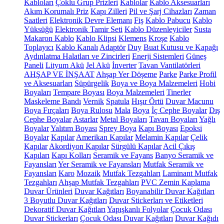
Kabloları
Çoklu Grup Prizleri
Kablolar
Kablo Aksesuarları
Akım Korumalı Priz
Kapı Zilleri
Pil ve Şarj Cihazları
Zaman
Saatleri
Elektronik Devre Elemanı
Fiş
Kablo Pabucu
Kablo
Yüksüğü
Elektronik Tamir Seti
Kablo Düzenleyiciler
Susta
Makaron Kablo
Kablo Klipsi
Klemens
Kroşe
Kablo
Toplayıcı
Kablo Kanalı
Adaptör
Duy
Buat Kutusu ve Kapağı
Aydınlatma Halatları ve Zincirleri
Enerji Sistemleri
Güneş
Paneli
Lityum Akü
Jel Akü
İnverter
Tavan Vantilatörleri
AHŞAP VE İNŞAAT
Ahşap Yer Döşeme
Parke
Parke Profil
ve Aksesuarları
Süpürgelik
Boya ve Boya Malzemeleri
Hobi
Boyaları
Tempare Boyası
Boya Malzemeleri
Tinerler
Maskeleme Bandı
Vernik
Spatula
Hışır Örtü
Duvar Macunu
Boya Fırçaları
Boya Rulosu
Mala
Boya
İç Cephe Boyalar
Dış
Cephe Boyalar
Astarlar
Metal Boyaları
Tavan Boyaları
Yağlı
Boyalar
Yalıtım Boyası
Sprey Boya
Kapı Boyası
Epoksi
Boyalar
Kapılar
Amerikan Kapılar
Melamin Kapılar
Çelik
Kapılar
Akordiyon Kapılar
Sürgülü Kapılar
Acil Çıkış
Kapıları
Kapı Kolları
Seramik ve Fayans
Banyo Seramik ve
Fayansları
Yer Seramik ve Fayansları
Mutfak Seramik ve
Fayansları
Karo
Mozaik
Mutfak Tezgahları
Laminant Mutfak
Tezgahları
Ahşap Mutfak Tezgahları
PVC Zemin Kaplama
Duvar Ürünleri
Duvar Kağıtları
Boyanabilir Duvar Kağıtları
3 Boyutlu Duvar Kağıtları
Duvar Stickerları ve Etiketleri
Dekoratif Duvar Kağıtları
Yapışkanlı Folyolar
Çocuk Odası
Duvar Stickerları
Çocuk Odası Duvar Kağıtları
Duvar Kağıdı