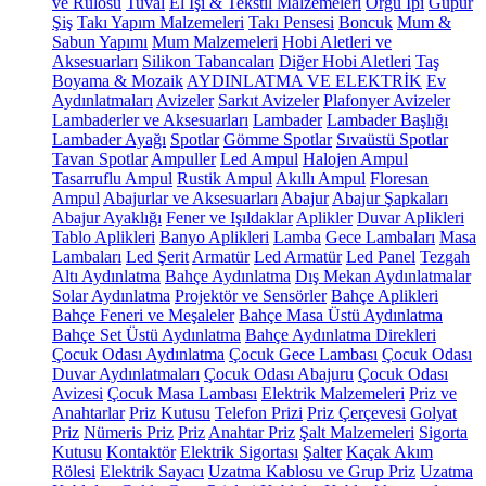
ve Rulosu
Tuval
El İşi & Tekstil Malzemeleri
Örgü İpi
Güpür
Şiş
Takı Yapım Malzemeleri
Takı Pensesi
Boncuk
Mum &
Sabun Yapımı
Mum Malzemeleri
Hobi Aletleri ve
Aksesuarları
Silikon Tabancaları
Diğer Hobi Aletleri
Taş
Boyama & Mozaik
AYDINLATMA VE ELEKTRİK
Ev
Aydınlatmaları
Avizeler
Sarkıt Avizeler
Plafonyer Avizeler
Lambaderler ve Aksesuarları
Lambader
Lambader Başlığı
Lambader Ayağı
Spotlar
Gömme Spotlar
Sıvaüstü Spotlar
Tavan Spotlar
Ampuller
Led Ampul
Halojen Ampul
Tasarruflu Ampul
Rustik Ampul
Akıllı Ampul
Floresan
Ampul
Abajurlar ve Aksesuarları
Abajur
Abajur Şapkaları
Abajur Ayaklığı
Fener ve Işıldaklar
Aplikler
Duvar Aplikleri
Tablo Aplikleri
Banyo Aplikleri
Lamba
Gece Lambaları
Masa
Lambaları
Led Şerit
Armatür
Led Armatür
Led Panel
Tezgah
Altı Aydınlatma
Bahçe Aydınlatma
Dış Mekan Aydınlatmalar
Solar Aydınlatma
Projektör ve Sensörler
Bahçe Aplikleri
Bahçe Feneri ve Meşaleler
Bahçe Masa Üstü Aydınlatma
Bahçe Set Üstü Aydınlatma
Bahçe Aydınlatma Direkleri
Çocuk Odası Aydınlatma
Çocuk Gece Lambası
Çocuk Odası
Duvar Aydınlatmaları
Çocuk Odası Abajuru
Çocuk Odası
Avizesi
Çocuk Masa Lambası
Elektrik Malzemeleri
Priz ve
Anahtarlar
Priz Kutusu
Telefon Prizi
Priz Çerçevesi
Golyat
Priz
Nümeris Priz
Priz
Anahtar Priz
Şalt Malzemeleri
Sigorta
Kutusu
Kontaktör
Elektrik Sigortası
Şalter
Kaçak Akım
Rölesi
Elektrik Sayacı
Uzatma Kablosu ve Grup Priz
Uzatma