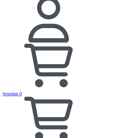
Sepetim
0