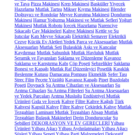
ve Tava
Pizza Makinesi
Krep Makinesi
Basküller
Yiyecek
Hazırlama
Mutfak Tartısı
Mikser
Kıyma Makinesi
Blender
Doğrayıcı ve Rondolar
Meyve Kurutma Makinesi
Dondurma
Makinesi
Hamur Yoğurma Makinesi ve Mutfak Şefleri
Yoğurt
Makinesi
Mutfak Robotu
İçecek Hazırlama
Narenciye
Sıkacağı
Çay Makineleri
Kahve Makinesi
Kettle ve Su
Isıtıcılar
Katı Meyve Sıkacağı
Elektrikli Semaver
Elektrikli
Cezve
Küçük Ev Aletleri Yedek Parça ve Aksesuarları
Mutfak
Aksesuarları
Mutfak Seti
Bulaşıklık
Askı ve Kancalar
Kaydırmaz
Mutfak Sabunluk
Mutfak Havluluk
Mutfak
Seramik ve Fayansları
Saklama ve Düzenleme
Kavanoz
Saklama ve Karıştırma Kabı
Çöp Poşeti
Sebzelikler
Saklama
Bonesi ve Kapağı
Mutfak Raf Düzenleyici
Poşetlik
Kaşıklık
Beslenme Kutusu
Damacana Pompası
Ekmeklik
Sefer Tası
Streç Film
Peçete Yüzüğü
Kavanoz Kapağı
Pipet
Buzdolabı
Poşeti
Doypack
Su Arıtma Cihazları ve Aksesuarları
Su
Arıtma Cihazları
Su Arıtma Filtreleri
Su Arıtma Aksesuarları
ve Yedek Parçaları
Arıtma Musluğu
Endüstriyel Mutfak
Ürünleri
Gıda ve İçecek
Kahve
Filtre Kahve Kağıdı
Türk
Kahvesi
Kapsül Kahve
Filtre Kahve
Çekirdek Kahve
Mutfak
Tezgahları
Laminant Mutfak Tezgahları
Ahşap Mutfak
Tezgahları
Bulaşık Makineleri
Derin Dondurucular
Su
Sebilleri
DEKORASYON VE EV GEREÇLERİ
Yılbaşı
Ürünleri
Yılbaşı Ağacı
Yılbaşı Aydınlatmaları
Yılbaşı Ağacı
Süsleri
Yılbaşı Sepeti
Yılbaşı Parti Malzemeleri
Dekoratif