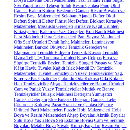
Dosya
Etiketlik
Okul Malzemeleri
Yazı Tahtası
Tahta Silgisi
Sıvı Yapıştırıcılar
Tebeşir
Suluk
Resim Çantası
Pano
Okul
Çantası
Kalem Kutusu
Beslenme Çantası
Resim Boyaları ve
Resim Boya Malzemeleri
Selobant
Ajanda
Defter
Okul
Defteri
Spiralli Defter
Fihrist
Not Defteri
Bloknot
Kırtasiye
Malzemeleri
Masaüstü Gereçleri
Kırtasiye Kağıt Ürünleri
Kırtasiye Seti
Kalem ve Yazı Gereçleri
Koli Bandı Makinesi
Para Makineleri
Para Çekmeceleri
Para Sayma Makineleri
Ofis Sarf Ürünleri
Evrak İmha Makineleri
Laminasyon
Makineleri
Barkod Okuyucu
Temizlik Gereçleri ve
Ekipmanları
Temizlik Eldiveni
Temizlik Kovası
Temizlik,
Ovma Teli
Tüy Toplama Ürünleri
Faraş
Çekpas
Fırça ve
Süpürge
Temizlik Bezleri
Temizlik Süngeri
Paspas ve Mop
Kâğıt Havlu
Tuvalet Kağıdı
Islak Mendil
Ev Temizlik
Malzemeleri
Tuvalet Temizleyici
Yüzey Temizleyiciler
Yağ,
Kireç ve Pas Çözücüler
Çubuklu Oda Kokusu
Oda Kokusu
Halı Temizleyiciler
Ahşap Temizleyiciler ve Bakım Ürünleri
Cam ve Parlak Yüzey Temizleyiciler
Mutfak ve Banyo
Temizleyiciler
Bulaşık Makinesi Deterjanı
Yumuşatıcı
Çamaşır Deterjanı
Elde Bulaşık Deterjanı
Çamaşır Leke
Çıkarıcılar
Kolonya
Pazar Arabası ve Çantası
Eğlence
Ürünleri
Parti Malzemeleri
Puzzle
Hobi Malzemeleri
Hobi
Boya ve Resim Malzemeleri
Ahşap Boyaları
Akrilik Boyalar
Sulu Boya
Yağlı Boya Seti
Eskitme Boyası
Cam ve Seramik
Boyaları
Metalik Boya
Şövale
Kumaş Boyaları
Resim Fırçası