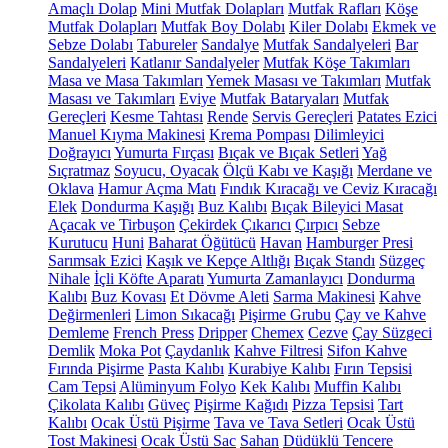
Amaçlı Dolap
Mini Mutfak Dolapları
Mutfak Rafları
Köşe
Mutfak Dolapları
Mutfak Boy Dolabı
Kiler Dolabı
Ekmek ve
Sebze Dolabı
Tabureler
Sandalye
Mutfak Sandalyeleri
Bar
Sandalyeleri
Katlanır Sandalyeler
Mutfak Köşe Takımları
Masa ve Masa Takımları
Yemek Masası ve Takımları
Mutfak
Masası ve Takımları
Eviye
Mutfak Bataryaları
Mutfak
Gereçleri
Kesme Tahtası
Rende
Servis Gereçleri
Patates Ezici
Manuel Kıyma Makinesi
Krema Pompası
Dilimleyici
Doğrayıcı
Yumurta Fırçası
Bıçak ve Bıçak Setleri
Yağ
Sıçratmaz
Soyucu, Oyacak
Ölçü Kabı ve Kaşığı
Merdane ve
Oklava
Hamur Açma Matı
Fındık Kıracağı ve Ceviz Kıracağı
Elek
Dondurma Kaşığı
Buz Kalıbı
Bıçak Bileyici Masat
Açacak ve Tirbuşon
Çekirdek Çıkarıcı
Çırpıcı
Sebze
Kurutucu
Huni
Baharat Öğütücü
Havan
Hamburger Presi
Sarımsak Ezici
Kaşık ve Kepçe Altlığı
Bıçak Standı
Süzgeç
Nihale
İçli Köfte Aparatı
Yumurta Zamanlayıcı
Dondurma
Kalıbı
Buz Kovası
Et Dövme Aleti
Sarma Makinesi
Kahve
Değirmenleri
Limon Sıkacağı
Pişirme Grubu
Çay ve Kahve
Demleme
French Press
Dripper
Chemex
Cezve
Çay Süzgeci
Demlik
Moka Pot
Çaydanlık
Kahve Filtresi
Sifon Kahve
Fırında Pişirme
Pasta Kalıbı
Kurabiye Kalıbı
Fırın Tepsisi
Cam Tepsi
Alüminyum Folyo
Kek Kalıbı
Muffin Kalıbı
Çikolata Kalıbı
Güveç
Pişirme Kağıdı
Pizza Tepsisi
Tart
Kalıbı
Ocak Üstü Pişirme
Tava ve Tava Setleri
Ocak Üstü
Tost Makinesi
Ocak Üstü Sac
Sahan
Düdüklü Tencere