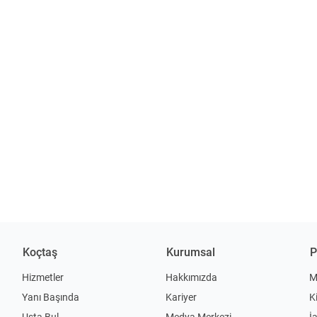
Koçtaş
Kurumsal
P
Hizmetler
Hakkımızda
M
Yanı Başında
Kariyer
K
Usta Bul
Medya Merkezi
İ