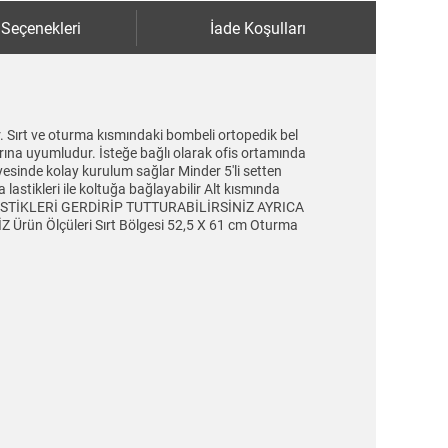
 Seçenekleri
İade Koşulları
. Sırt ve oturma kısmındaki bombeli ortopedik bel
arına uyumludur. İsteğe bağlı olarak ofis ortamında
yesinde kolay kurulum sağlar Minder 5'li setten
lastikleri ile koltuğa bağlayabilir Alt kısmında
 LASTİKLERİ GERDİRİP TUTTURABİLİRSİNİZ AYRICA
n Ölçüleri Sırt Bölgesi 52,5 X 61 cm Oturma