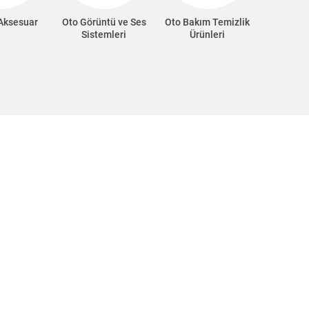
 Aksesuar
Oto Görüntü ve Ses
Oto Bakım Temizlik
Oto Süp
Sistemleri
Ürünleri