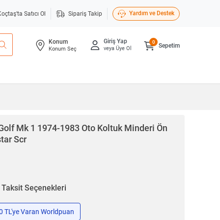
Yardım ve Destek
Koçtaş'ta Satıcı Ol
Sipariş Takip
Giriş Yap
Konum
0
Sepetim
veya Üye Ol
Konum Seç
olf Mk 1 1974-1983 Oto Koltuk Minderi Ön
tar Scr
n
Taksit Seçenekleri
50 TL'ye Varan Worldpuan