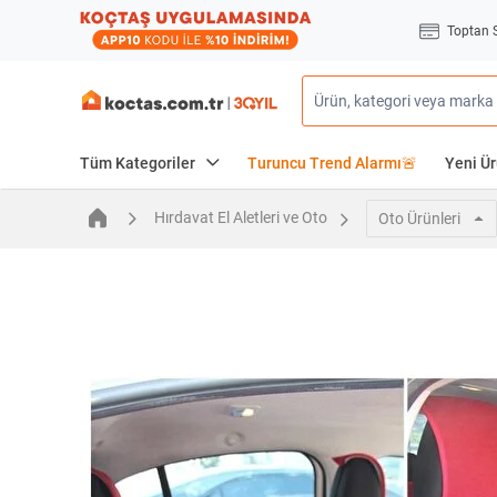
Toptan 
Tüm Kategoriler
Turuncu Trend Alarmı🚨
Yeni Ür
Hırdavat El Aletleri ve Oto
Oto Ürünleri