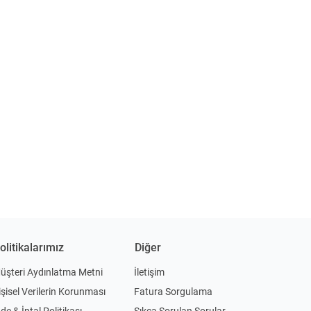
olitikalarımız
Diğer
üşteri Aydınlatma Metni
İletişim
işisel Verilerin Korunması
Fatura Sorgulama
ade & İptal Politikası
Sıkça Sorulan Sorular