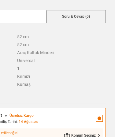
Soru & Cevap (0)
52
cm
52
cm
Araç Koltuk Minderi
Universal
1
Kırmızı
Kumaş
at
●
Ücretsiz Kargo
iliş Tarihi:
14 Ağustos
 edileceğini
Konum Seçiniz