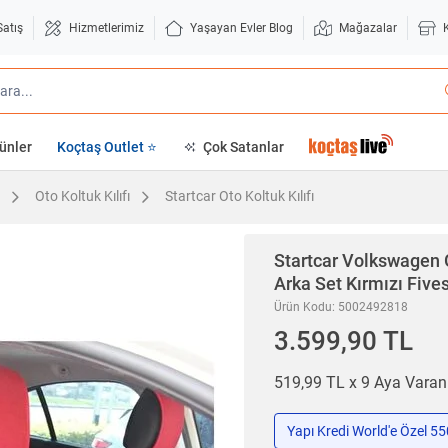
Satış
Hizmetlerimiz
Yaşayan Evler Blog
Mağazalar
ünler
Koçtaş Outlet ⭐
Çok Satanlar
Oto Koltuk Kılıfı
Startcar Oto Koltuk Kılıfı
Startcar
Volkswagen G
Arka Set Kırmızı Fives
Ürün Kodu: 5002492818
3.599,90 TL
519,99 TL x 9 Aya Vara
Yapı Kredi World'e Özel 5