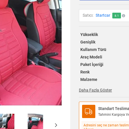
Satıcı:
Startcar
8.1
Yükseklik
Genişlik
Kullanım Türü
Araç Modeli
Paket İçeriği
Renk
Malzeme
Daha Fazla Göster
Standart Teslim
Tahmini Kargoya Ver
Adresini seç ne zaman teslim