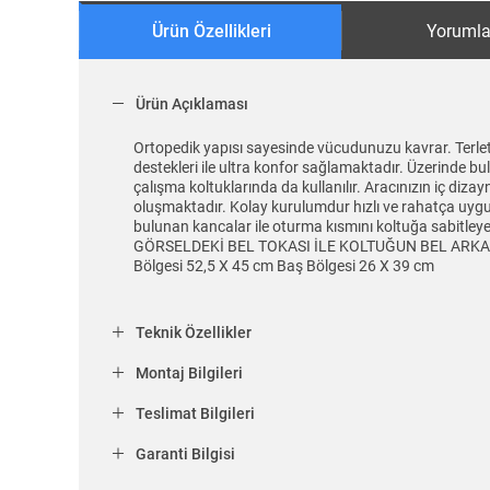
Ürün Özellikleri
Yorumla
Ürün Açıklaması
Ortopedik yapısı sayesinde vücudunuzu kavrar. Terlet
destekleri ile ultra konfor sağlamaktadır. Üzerinde bu
çalışma koltuklarında da kullanılır. Aracınızın iç diz
oluşmaktadır. Kolay kurulumdur hızlı ve rahatça uygula
bulunan kancalar ile oturma kısmını koltuğa sabi
GÖRSELDEKİ BEL TOKASI İLE KOLTUĞUN BEL ARKA KI
Bölgesi 52,5 X 45 cm Baş Bölgesi 26 X 39 cm
Teknik Özellikler
Montaj Bilgileri
Teslimat Bilgileri
Garanti Bilgisi