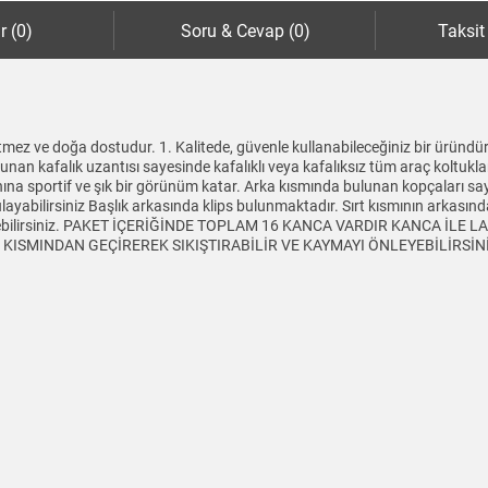
r (0)
Soru & Cevap (0)
Taksit
mez ve doğa dostudur. 1. Kalitede, güvenle kullanabileceğiniz bir üründür
lunan kafalık uzantısı sayesinde kafalıklı veya kafalıksız tüm araç koltukl
aynına sportif ve şık bir görünüm katar. Arka kısmında bulunan kopçaları sa
yabilirsiniz Başlık arkasında klips bulunmaktadır. Sırt kısmının arkasında 
tleyebilirsiniz. PAKET İÇERİĞİNDE TOPLAM 16 KANCA VARDIR KANCA İLE
SMINDAN GEÇİREREK SIKIŞTIRABİLİR VE KAYMAYI ÖNLEYEBİLİRSİNİZ Ürü