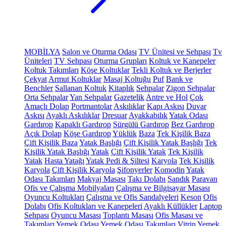
MOBİLYA
Salon ve Oturma Odası
TV Ünitesi ve Sehpası
Tv
Üniteleri
TV Sehpası
Oturma Grupları
Koltuk ve Kanepeler
Koltuk Takımları
Köşe Koltuklar
Tekli Koltuk ve Berjerler
Çekyat
Armut Koltuklar
Masaj Koltuğu
Puf
Bank ve
Benchler
Sallanan Koltuk
Kitaplık
Sehpalar
Zigon Sehpalar
Orta Sehpalar
Yan Sehpalar
Gazetelik
Antre ve Hol
Çok
Amaçlı Dolap
Portmantolar
Askılıklar
Kapı Askısı
Duvar
Askısı
Ayaklı Askılıklar
Dresuar
Ayakkabılık
Yatak Odası
Gardırop
Kapaklı Gardırop
Sürgülü Gardırop
Bez Gardırop
Açık Dolap
Köşe Gardırop
Yüklük
Baza
Tek Kişilik Baza
Çift Kişilik Baza
Yatak Başlığı
Çift Kişilik Yatak Başlığı
Tek
Kişilik Yatak Başlığı
Yatak
Çift Kişilik Yatak
Tek Kişilik
Yatak
Hasta Yatağı
Yatak Pedi & Şiltesi
Karyola
Tek Kişilik
Karyola
Çift Kişilik Karyola
Şifonyerler
Komodin
Yatak
Odası Takımları
Makyaj Masası
Takı Dolabı
Sandık
Paravan
Ofis ve Çalışma Mobilyaları
Çalışma ve Bilgisayar Masası
Oyuncu Koltukları
Çalışma ve Ofis Sandalyeleri
Keson
Ofis
Dolabı
Ofis Koltukları ve Kanepeleri
Ayaklı Küllükler
Laptop
Sehpası
Oyuncu Masası
Toplantı Masası
Ofis Masası ve
Takımları
Yemek Odası
Yemek Odası Takımları
Vitrin
Yemek