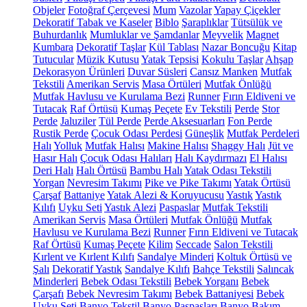
Objeler
Fotoğraf Çerçevesi
Mum
Vazolar
Yapay Çiçekler
Dekoratif Tabak ve Kaseler
Biblo
Şaraplıklar
Tütsülük ve
Buhurdanlık
Mumluklar ve Şamdanlar
Meyvelik
Magnet
Kumbara
Dekoratif Taşlar
Kül Tablası
Nazar Boncuğu
Kitap
Tutucular
Müzik Kutusu
Yatak Tepsisi
Kokulu Taşlar
Ahşap
Dekorasyon Ürünleri
Duvar Süsleri
Cansız Manken
Mutfak
Tekstili
Amerikan Servis
Masa Örtüleri
Mutfak Önlüğü
Mutfak Havlusu ve Kurulama Bezi
Runner
Fırın Eldiveni ve
Tutacak
Raf Örtüsü
Kumaş Peçete
Ev Tekstili
Perde
Stor
Perde
Jaluziler
Tül Perde
Perde Aksesuarları
Fon Perde
Rustik Perde
Çocuk Odası Perdesi
Güneşlik
Mutfak Perdeleri
Halı
Yolluk
Mutfak Halısı
Makine Halısı
Shaggy Halı
Jüt ve
Hasır Halı
Çocuk Odası Halıları
Halı Kaydırmazı
El Halısı
Deri Halı
Halı Örtüsü
Bambu Halı
Yatak Odası Tekstili
Yorgan
Nevresim Takımı
Pike ve Pike Takımı
Yatak Örtüsü
Çarşaf
Battaniye
Yatak Alezi & Koruyucusu
Yastık
Yastık
Kılıfı
Uyku Seti
Yastık Alezi
Paspaslar
Mutfak Tekstili
Amerikan Servis
Masa Örtüleri
Mutfak Önlüğü
Mutfak
Havlusu ve Kurulama Bezi
Runner
Fırın Eldiveni ve Tutacak
Raf Örtüsü
Kumaş Peçete
Kilim
Seccade
Salon Tekstili
Kırlent ve Kırlent Kılıfı
Sandalye Minderi
Koltuk Örtüsü ve
Şalı
Dekoratif Yastık
Sandalye Kılıfı
Bahçe Tekstili
Salıncak
Minderleri
Bebek Odası Tekstili
Bebek Yorganı
Bebek
Çarşafı
Bebek Nevresim Takımı
Bebek Battaniyesi
Bebek
Uyku Seti
Banyo Tekstil
Banyo Paspasları
Banyo Bakım