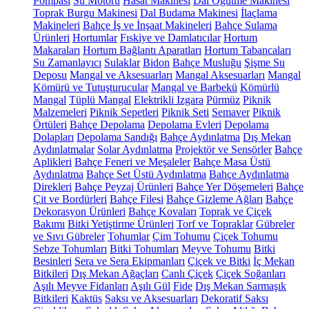
Pompası
Su Motoru
Hasat Makinesi
Dal Öğütme Makinesi
Toprak Burgu Makinesi
Dal Budama Makinesi
İlaçlama
Makineleri
Bahçe İş ve İnşaat Makineleri
Bahçe Sulama
Ürünleri
Hortumlar
Fıskiye ve Damlatıcılar
Hortum
Makaraları
Hortum Bağlantı Aparatları
Hortum Tabancaları
Su Zamanlayıcı
Sulaklar
Bidon
Bahçe Musluğu
Şişme Su
Deposu
Mangal ve Aksesuarları
Mangal Aksesuarları
Mangal
Kömürü ve Tutuşturucular
Mangal ve Barbekü
Kömürlü
Mangal
Tüplü Mangal
Elektrikli Izgara
Pürmüz
Piknik
Malzemeleri
Piknik Sepetleri
Piknik Seti
Semaver
Piknik
Örtüleri
Bahçe Depolama
Depolama Evleri
Depolama
Dolapları
Depolama Sandığı
Bahçe Aydınlatma
Dış Mekan
Aydınlatmalar
Solar Aydınlatma
Projektör ve Sensörler
Bahçe
Aplikleri
Bahçe Feneri ve Meşaleler
Bahçe Masa Üstü
Aydınlatma
Bahçe Set Üstü Aydınlatma
Bahçe Aydınlatma
Direkleri
Bahçe Peyzaj Ürünleri
Bahçe Yer Döşemeleri
Bahçe
Çit ve Bordürleri
Bahçe Filesi
Bahçe Gizleme Ağları
Bahçe
Dekorasyon Ürünleri
Bahçe Kovaları
Toprak ve Çiçek
Bakımı
Bitki Yetiştirme Ürünleri
Torf ve Topraklar
Gübreler
ve Sıvı Gübreler
Tohumlar
Çim Tohumu
Çiçek Tohumu
Sebze Tohumları
Bitki Tohumları
Meyve Tohumu
Bitki
Besinleri
Sera ve Sera Ekipmanları
Çiçek ve Bitki
İç Mekan
Bitkileri
Dış Mekan Ağaçları
Canlı Çiçek
Çiçek Soğanları
Aşılı Meyve Fidanları
Aşılı Gül
Fide
Dış Mekan Sarmaşık
Bitkileri
Kaktüs
Saksı ve Aksesuarları
Dekoratif Saksı