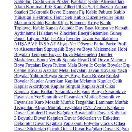
Kabloları
Çoklu Grup Prizleri
Kablolar
Kablo Aksesuarları
Akım Korumalı Priz
Kapı Zilleri
Pil ve Şarj Cihazları
Zaman
Saatleri
Elektronik Devre Elemanı
Fiş
Kablo Pabucu
Kablo
Yüksüğü
Elektronik Tamir Seti
Kablo Düzenleyiciler
Susta
Makaron Kablo
Kablo Klipsi
Klemens
Kroşe
Kablo
Toplayıcı
Kablo Kanalı
Adaptör
Duy
Buat Kutusu ve Kapağı
Aydınlatma Halatları ve Zincirleri
Enerji Sistemleri
Güneş
Paneli
Lityum Akü
Jel Akü
İnverter
Tavan Vantilatörleri
AHŞAP VE İNŞAAT
Ahşap Yer Döşeme
Parke
Parke Profil
ve Aksesuarları
Süpürgelik
Boya ve Boya Malzemeleri
Hobi
Boyaları
Tempare Boyası
Boya Malzemeleri
Tinerler
Maskeleme Bandı
Vernik
Spatula
Hışır Örtü
Duvar Macunu
Boya Fırçaları
Boya Rulosu
Mala
Boya
İç Cephe Boyalar
Dış
Cephe Boyalar
Astarlar
Metal Boyaları
Tavan Boyaları
Yağlı
Boyalar
Yalıtım Boyası
Sprey Boya
Kapı Boyası
Epoksi
Boyalar
Kapılar
Amerikan Kapılar
Melamin Kapılar
Çelik
Kapılar
Akordiyon Kapılar
Sürgülü Kapılar
Acil Çıkış
Kapıları
Kapı Kolları
Seramik ve Fayans
Banyo Seramik ve
Fayansları
Yer Seramik ve Fayansları
Mutfak Seramik ve
Fayansları
Karo
Mozaik
Mutfak Tezgahları
Laminant Mutfak
Tezgahları
Ahşap Mutfak Tezgahları
PVC Zemin Kaplama
Duvar Ürünleri
Duvar Kağıtları
Boyanabilir Duvar Kağıtları
3 Boyutlu Duvar Kağıtları
Duvar Stickerları ve Etiketleri
Dekoratif Duvar Kağıtları
Yapışkanlı Folyolar
Çocuk Odası
Duvar Stickerları
Çocuk Odası Duvar Kağıtları
Duvar Kağıdı