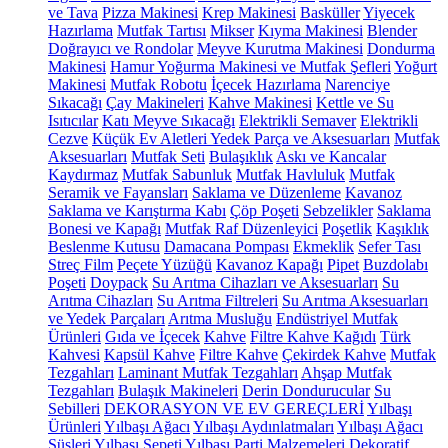
ve Tava
Pizza Makinesi
Krep Makinesi
Basküller
Yiyecek
Hazırlama
Mutfak Tartısı
Mikser
Kıyma Makinesi
Blender
Doğrayıcı ve Rondolar
Meyve Kurutma Makinesi
Dondurma
Makinesi
Hamur Yoğurma Makinesi ve Mutfak Şefleri
Yoğurt
Makinesi
Mutfak Robotu
İçecek Hazırlama
Narenciye
Sıkacağı
Çay Makineleri
Kahve Makinesi
Kettle ve Su
Isıtıcılar
Katı Meyve Sıkacağı
Elektrikli Semaver
Elektrikli
Cezve
Küçük Ev Aletleri Yedek Parça ve Aksesuarları
Mutfak
Aksesuarları
Mutfak Seti
Bulaşıklık
Askı ve Kancalar
Kaydırmaz
Mutfak Sabunluk
Mutfak Havluluk
Mutfak
Seramik ve Fayansları
Saklama ve Düzenleme
Kavanoz
Saklama ve Karıştırma Kabı
Çöp Poşeti
Sebzelikler
Saklama
Bonesi ve Kapağı
Mutfak Raf Düzenleyici
Poşetlik
Kaşıklık
Beslenme Kutusu
Damacana Pompası
Ekmeklik
Sefer Tası
Streç Film
Peçete Yüzüğü
Kavanoz Kapağı
Pipet
Buzdolabı
Poşeti
Doypack
Su Arıtma Cihazları ve Aksesuarları
Su
Arıtma Cihazları
Su Arıtma Filtreleri
Su Arıtma Aksesuarları
ve Yedek Parçaları
Arıtma Musluğu
Endüstriyel Mutfak
Ürünleri
Gıda ve İçecek
Kahve
Filtre Kahve Kağıdı
Türk
Kahvesi
Kapsül Kahve
Filtre Kahve
Çekirdek Kahve
Mutfak
Tezgahları
Laminant Mutfak Tezgahları
Ahşap Mutfak
Tezgahları
Bulaşık Makineleri
Derin Dondurucular
Su
Sebilleri
DEKORASYON VE EV GEREÇLERİ
Yılbaşı
Ürünleri
Yılbaşı Ağacı
Yılbaşı Aydınlatmaları
Yılbaşı Ağacı
Süsleri
Yılbaşı Sepeti
Yılbaşı Parti Malzemeleri
Dekoratif