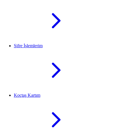
Şifre İşlemlerim
Koçtaş Kartım