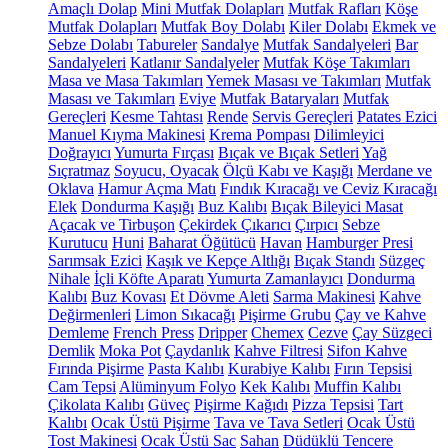
Amaçlı Dolap
Mini Mutfak Dolapları
Mutfak Rafları
Köşe
Mutfak Dolapları
Mutfak Boy Dolabı
Kiler Dolabı
Ekmek ve
Sebze Dolabı
Tabureler
Sandalye
Mutfak Sandalyeleri
Bar
Sandalyeleri
Katlanır Sandalyeler
Mutfak Köşe Takımları
Masa ve Masa Takımları
Yemek Masası ve Takımları
Mutfak
Masası ve Takımları
Eviye
Mutfak Bataryaları
Mutfak
Gereçleri
Kesme Tahtası
Rende
Servis Gereçleri
Patates Ezici
Manuel Kıyma Makinesi
Krema Pompası
Dilimleyici
Doğrayıcı
Yumurta Fırçası
Bıçak ve Bıçak Setleri
Yağ
Sıçratmaz
Soyucu, Oyacak
Ölçü Kabı ve Kaşığı
Merdane ve
Oklava
Hamur Açma Matı
Fındık Kıracağı ve Ceviz Kıracağı
Elek
Dondurma Kaşığı
Buz Kalıbı
Bıçak Bileyici Masat
Açacak ve Tirbuşon
Çekirdek Çıkarıcı
Çırpıcı
Sebze
Kurutucu
Huni
Baharat Öğütücü
Havan
Hamburger Presi
Sarımsak Ezici
Kaşık ve Kepçe Altlığı
Bıçak Standı
Süzgeç
Nihale
İçli Köfte Aparatı
Yumurta Zamanlayıcı
Dondurma
Kalıbı
Buz Kovası
Et Dövme Aleti
Sarma Makinesi
Kahve
Değirmenleri
Limon Sıkacağı
Pişirme Grubu
Çay ve Kahve
Demleme
French Press
Dripper
Chemex
Cezve
Çay Süzgeci
Demlik
Moka Pot
Çaydanlık
Kahve Filtresi
Sifon Kahve
Fırında Pişirme
Pasta Kalıbı
Kurabiye Kalıbı
Fırın Tepsisi
Cam Tepsi
Alüminyum Folyo
Kek Kalıbı
Muffin Kalıbı
Çikolata Kalıbı
Güveç
Pişirme Kağıdı
Pizza Tepsisi
Tart
Kalıbı
Ocak Üstü Pişirme
Tava ve Tava Setleri
Ocak Üstü
Tost Makinesi
Ocak Üstü Sac
Sahan
Düdüklü Tencere