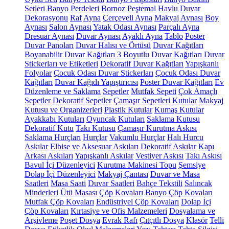
Setleri
Banyo Perdeleri
Bornoz
Peştemal
Havlu
Duvar
Dekorasyonu
Raf
Ayna
Çerçeveli Ayna
Makyaj Aynası
Boy
Aynası
Salon Aynası
Yatak Odası Aynası
Parçalı Ayna
Dresuar Aynası
Duvar Aynası
Ayaklı Ayna
Tablo
Poster
Duvar Panoları
Duvar Halısı ve Örtüsü
Duvar Kağıtları
Boyanabilir Duvar Kağıtları
3 Boyutlu Duvar Kağıtları
Duvar
Stickerları ve Etiketleri
Dekoratif Duvar Kağıtları
Yapışkanlı
Folyolar
Çocuk Odası Duvar Stickerları
Çocuk Odası Duvar
Kağıtları
Duvar Kağıdı Yapıştırıcısı
Poster Duvar Kağıtları
Ev
Düzenleme ve Saklama
Sepetler
Mutfak Sepeti
Çok Amaçlı
Sepetler
Dekoratif Sepetler
Çamaşır Sepetleri
Kutular
Makyaj
Kutusu ve Organizerleri
Plastik Kutular
Kumaş Kutular
Ayakkabı Kutuları
Oyuncak Kutuları
Saklama Kutusu
Dekoratif Kutu
Takı Kutusu
Çamaşır Kurutma Askısı
Saklama Hurçları
Hurçlar
Vakumlu Hurçlar
Halı Hurcu
Askılar
Elbise ve Aksesuar Askıları
Dekoratif Askılar
Kapı
Arkası Askıları
Yapışkanlı Askılar
Vestiyer Askısı
Takı Askısı
Bavul İçi Düzenleyici
Kurutma Makinesi Topu
Şemsiye
Dolap İçi Düzenleyici
Makyaj Çantası
Duvar ve Masa
Saatleri
Masa Saati
Duvar Saatleri
Bahçe Tekstili
Salıncak
Minderleri
Ütü Masası
Çöp Kovaları
Banyo Çöp Kovaları
Mutfak Çöp Kovaları
Endüstriyel Çöp Kovaları
Dolap İçi
Çöp Kovaları
Kırtasiye ve Ofis Malzemeleri
Dosyalama ve
Arşivleme
Poşet Dosya
Evrak Rafı
Çıtçıtlı Dosya
Klasör
Telli