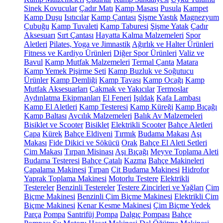
Sinek Kovucular
Çadır Matı
Kamp Masası
Pusula
Kampet
Kamp Duşu
Isıtıcılar
Kamp Çantası
Şişme Yastık
Magnezyum
Çubuğu
Kamp Tuvaleti
Kamp Taburesi
Şişme Yatak
Çadır
Aksesuarı
Sırt Çantası
Hayatta Kalma Malzemeleri
Spor
Aletleri
Pilates, Yoga ve Jimnastik
Ağırlık ve Halter Ürünleri
Fitness ve Kardiyo Ürünleri
Diğer Spor Ürünleri
Valiz ve
Bavul
Kamp Mutfak Malzemeleri
Termal Çanta
Matara
Kamp Yemek Pişirme Seti
Kamp Buzluk ve Soğutucu
Ürünler
Kamp Demliği
Kamp Tavası
Kamp Ocağı
Kamp
Mutfak Aksesuarları
Çakmak ve Yakıcılar
Termoslar
Aydınlatma Ekipmanları
El Feneri
Işıldak
Kafa Lambası
Kamp El Aletleri
Kamp Testeresi
Kamp Küreği
Kamp Bıçağı
Kamp Baltası
Avcılık Malzemeleri
Balık Av Malzemeleri
Bisiklet ve Scooter
Bisiklet
Elektrikli Scooter
Bahçe Aletleri
Çapa
Kürek
Bahçe Eldiveni
Tırmık
Budama Makası
Aşı
Makası
Fide Dikici ve Sökücü
Orak
Bahçe El Aleti Setleri
Çim Makası
Tırpan Misinası
Aşı Bıçağı
Meyve Toplama Aleti
Budama Testeresi
Bahçe Çatalı
Kazma
Bahçe Makineleri
Çapalama Makinesi
Tırpan
Çit Budama Makinesi
Hidrofor
Yaprak Toplama Makinesi
Motorlu Testere
Elektrikli
Testereler
Benzinli Testereler
Testere Zincirleri ve Yağları
Çim
Biçme Makinesi
Benzinli Çim Biçme Makinesi
Elektrikli Çim
Biçme Makinesi
Kenar Kesme Makinesi
Çim Biçme Yedek
Parça
Pompa
Santrifüj Pompa
Dalgıç Pompası
Bahçe