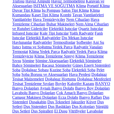
Trafosu
Havuz Ampulü
Havuz Termometresi
Karavan ve
Aksesuarları
ISITMA VE SOĞUTMA
Klima
Portatif Klima
Duvar Tipi Klima
Isı Pompası
Salon Tipi Klima
Klima
Kumandası
Kaset Tipi Klima
Kombi
Tavan Vantilatörleri
Vantilatörler
Hava Temizleyiciler
Nem Cihazları
Hava
Temizleme Cihazları
Buhar Makineleri
Nem Alma Cihazları
ve Rutubet Gidericiler
Elektrikli Isıtıcılar
Quartz Isıtıcılar
Infrared Isıtıcılar
Kule Tipi Isıtıcılar
Yağlı Radyatör
Fanlı
Isıtıcılar
Elektrikli Radyatörler
Dış Mekan Isıtıcılar
Havlupanlar
Radyatörler
Termosifonlar
Şofbenler
Ani Su
Isıtıcı
Isıtma ve Soğutma Yedek Parça
Radyatör Vanaları
Termostat
Klima Yedek Parça
Radyatör Yedek Parça
Klima
Temizleyicisi
Klima Temizleme Spreyi
Klima Temizleme
Sıvısı
Şömine
Şömine Aksesuarları
Elektrikli Şömineler
Bahçe Şömineleri
Bacasız Şömineler
Güneş Enerji Sistemleri
Soba
Doğalgaz Sobası
Kuzine Soba
Elektrikli Soba
Pelet
Soba
Soba Borusu ve Aksesuarları
Hava Perdesi
Doğalgaz
Tesisat Malzemeleri
Doğalgaz Hortumu
Doğalgaz Menfezleri
Tesisat Temizleme Sıvıları
Boyler
Kalorifer Kazanı
BANYO
Banyo Dolapları
Aynalı Banyo Dolabı
Banyo Boy Dolapları
Lavabolu Banyo Dolapları
Çok Amaçlı Banyo Dolapları
Çamaşır Makinesi Dolapları
Ecza Dolabı
Banyo Rafları
Duş
Sistemleri
Duşakabin
Duş Tekneleri
Jakuziler
Küvet
Duş
Setleri
Duş Sistemleri
Duş Başlıkları
Duş Kolonları
Sürgülü
Duş Setleri
Duş Spiralleri
El Duşu
Vitrifiyeler
Lavabolar