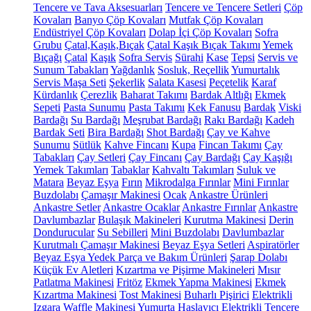
Tencere ve Tava Aksesuarları
Tencere ve Tencere Setleri
Çöp
Kovaları
Banyo Çöp Kovaları
Mutfak Çöp Kovaları
Endüstriyel Çöp Kovaları
Dolap İçi Çöp Kovaları
Sofra
Grubu
Çatal,Kaşık,Bıçak
Çatal Kaşık Bıçak Takımı
Yemek
Bıçağı
Çatal
Kaşık
Sofra Servis
Sürahi
Kase
Tepsi
Servis ve
Sunum Tabakları
Yağdanlık
Sosluk, Reçellik
Yumurtalık
Servis Maşa Seti
Şekerlik
Salata Kasesi
Peçetelik
Karaf
Kürdanlık
Çerezlik
Baharat Takımı
Bardak Altlığı
Ekmek
Sepeti
Pasta Sunumu
Pasta Takımı
Kek Fanusu
Bardak
Viski
Bardağı
Su Bardağı
Meşrubat Bardağı
Rakı Bardağı
Kadeh
Bardak Seti
Bira Bardağı
Shot Bardağı
Çay ve Kahve
Sunumu
Sütlük
Kahve Fincanı
Kupa
Fincan Takımı
Çay
Tabakları
Çay Setleri
Çay Fincanı
Çay Bardağı
Çay Kaşığı
Yemek Takımları
Tabaklar
Kahvaltı Takımları
Suluk ve
Matara
Beyaz Eşya
Fırın
Mikrodalga Fırınlar
Mini Fırınlar
Buzdolabı
Çamaşır Makinesi
Ocak
Ankastre Ürünleri
Ankastre Setler
Ankastre Ocaklar
Ankastre Fırınlar
Ankastre
Davlumbazlar
Bulaşık Makineleri
Kurutma Makinesi
Derin
Dondurucular
Su Sebilleri
Mini Buzdolabı
Davlumbazlar
Kurutmalı Çamaşır Makinesi
Beyaz Eşya Setleri
Aspiratörler
Beyaz Eşya Yedek Parça ve Bakım Ürünleri
Şarap Dolabı
Küçük Ev Aletleri
Kızartma ve Pişirme Makineleri
Mısır
Patlatma Makinesi
Fritöz
Ekmek Yapma Makinesi
Ekmek
Kızartma Makinesi
Tost Makinesi
Buharlı Pişirici
Elektrikli
Izgara
Waffle Makinesi
Yumurta Haşlayıcı
Elektrikli Tencere