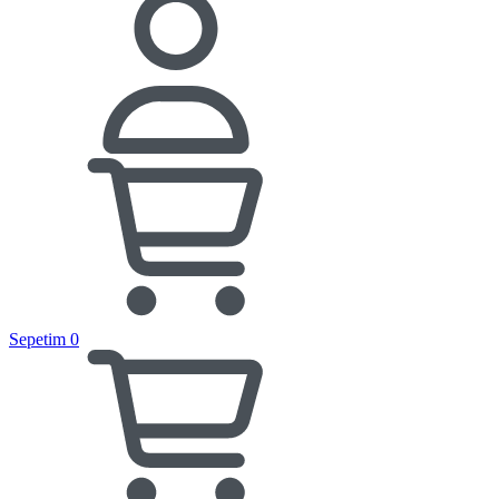
Sepetim
0