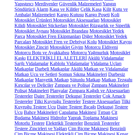
Yapıştırıcı
Merdivenler
Güvenlik Malzemeleri
Yangın
Söndürücü
Alarm
Kasa ve Kilitler
Çelik Kasa
Kilit
Kutu ve
Ambalaj Malzemeleri
Kargo Kutusu
Kargo Poşeti
Koli
Motosiklet Ürünleri
Motorsiklet Aksesuarları
Motosiklet
Kilidi
Motosiklet Stickerları
Motosiklet Rüzgarlık ve Siperlik
Motosiklet Aynası
Motosiklet Brandası
Motorsiklet Yedek
Parça
Motosiklet Fren Ekipmanları
Diğer Motosiklet Yedek
Parçaları
Motosiklet Fren ve Debriyaj Kolu
Motosiklet Kayışı
Motosiklet Zinciri
Motosiklet Giyim
Motorcu Eldiveni
Motorcu Botu ve Ayakkabısı
Motorcu Yağmurluk
Motosiklet
Kaskı
ELEKTRİKLİ EL ALETLERİ
Akülü Vidalamalar
Şarjlı Vidalamalar
Kablolu Vidalamalar
Vidalama Uçları
Matkaplar
Darbeli Matkaplar
Akülü Matkap ve Vidalamalar
Matkap Ucu ve Setleri
Somun Sıkma Makineleri
Darbesiz
Matkaplar
Manyetik Matkap
Sütunlu Matkap
Matkap Tezgahı
Kırıcılar ve Deliciler
Zımpara ve Polisaj
Zımpara Makineleri
Polisaj Makineleri
Planyalar
Zımpara Kağıdı ve Aksesuarları
Testereler
Daire Testereler
Dekupaj Testereler
Çok Amaçlı
Testereler
Tilki Kuyruğu Testereler
Testere Aksesuarları
Tilki
Kuyruğu Testere Ucu
Daire Testere Bıçağı
Dekupaj Testere
Ucu
Bahçe Makineleri
Çapalama Makinesi
Tırpan
Çit
Budama Makinesi
Hidrofor
Yaprak Toplama Makinesi
Motorlu Testere
Elektrikli Testereler
Benzinli Testereler
Testere Zincirleri ve Yağları
Çim Biçme Makinesi
Benzinli
Çim Biçme Makinesi
Elektrikli Çim Biçme Makinesi
Kenar