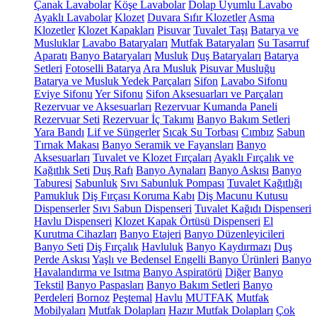
Çanak Lavabolar
Köşe Lavabolar
Dolap Uyumlu Lavabo
Ayaklı Lavabolar
Klozet
Duvara Sıfır Klozetler
Asma
Klozetler
Klozet Kapakları
Pisuvar
Tuvalet Taşı
Batarya ve
Musluklar
Lavabo Bataryaları
Mutfak Bataryaları
Su Tasarruf
Aparatı
Banyo Bataryaları
Musluk
Duş Bataryaları
Batarya
Setleri
Fotoselli Batarya
Ara Musluk
Pisuvar Musluğu
Batarya ve Musluk Yedek Parçaları
Sifon
Lavabo Sifonu
Eviye Sifonu
Yer Sifonu
Sifon Aksesuarları ve Parçaları
Rezervuar ve Aksesuarları
Rezervuar Kumanda Paneli
Rezervuar Seti
Rezervuar İç Takımı
Banyo Bakım Setleri
Yara Bandı
Lif ve Süngerler
Sıcak Su Torbası
Cımbız
Sabun
Tırnak Makası
Banyo Seramik ve Fayansları
Banyo
Aksesuarları
Tuvalet ve Klozet Fırçaları
Ayaklı Fırçalık ve
Kağıtlık Seti
Duş Rafı
Banyo Aynaları
Banyo Askısı
Banyo
Taburesi
Sabunluk
Sıvı Sabunluk Pompası
Tuvalet Kağıtlığı
Pamukluk
Diş Fırçası Koruma Kabı
Diş Macunu Kutusu
Dispenserler
Sıvı Sabun Dispenseri
Tuvalet Kağıdı Dispenseri
Havlu Dispenseri
Klozet Kapak Örtüsü Dispenseri
El
Kurutma Cihazları
Banyo Etajeri
Banyo Düzenleyicileri
Banyo Seti
Diş Fırçalık
Havluluk
Banyo Kaydırmazı
Duş
Perde Askısı
Yaşlı ve Bedensel Engelli Banyo Ürünleri
Banyo
Havalandırma ve Isıtma
Banyo Aspiratörü
Diğer
Banyo
Tekstil
Banyo Paspasları
Banyo Bakım Setleri
Banyo
Perdeleri
Bornoz
Peştemal
Havlu
MUTFAK
Mutfak
Mobilyaları
Mutfak Dolapları
Hazır Mutfak Dolapları
Çok