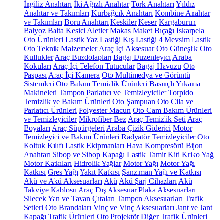
İngiliz Anahtarı
İki Ağızlı Anahtar
Tork Anahtarı
Yıldız
Anahtar ve Takımları
Kurbağcık Anahtarı
Kombine Anahtar
ve Takımları
Boru Anahtarı
Keskiler
Keser
Kargaburun
Balyoz
Balta
Kesici Aletler
Makas
Maket Bıçağı
Iskarpela
Oto Ürünleri
Lastik
Yaz Lastiği
Kış Lastiği
4 Mevsim Lastik
Oto Teknik Malzemeler
Araç İçi Aksesuar
Oto Güneşlik
Oto
Küllükler
Araç Buzdolapları
Bagaj Düzenleyici
Araba
Kokuları
Araç İçi Telefon Tutucular
Bagaj Havuzu
Oto
Paspası
Araç İçi Kamera
Oto Multimedya ve Görüntü
Sistemleri
Oto Bakım Temizlik Ürünleri
Basınçlı Yıkama
Makineleri
Tampon Parlatıcı ve Temizleyiciler
Torpido
Temizlik ve Bakım Ürünleri
Oto Şampuan
Oto Cila ve
Parlatıcı Ürünleri
Polyester Macun
Oto Cam Bakım Ürünleri
ve Temizleyiciler
Mikrofiber Bez
Araç Temizlik Seti
Araç
Boyaları
Araç Süpürgeleri
Araba Çizik Giderici
Motor
Temizleyici ve Bakım Ürünleri
Radyatör Temizleyiciler
Oto
Koltuk Kılıfı
Lastik Ekipmanları
Hava Kompresörü
Bijon
Anahtarı
Sibop ve Sibop Kapağı
Lastik Tamir Kiti
Kriko
Yağ
Motor Katkıları
Hidrolik Yağlar
Motor Yağı
Motor Yağı
Katkısı
Gres Yağı
Yakıt Katkısı
Şanzıman Yağı ve Katkısı
Akü ve Akü Aksesuarları
Akü
Akü Şarj Cihazları
Akü
Takviye Kablosu
Araç Dış Aksesuar
Plaka Aksesuarları
Silecek
Yan ve Tavan Çıtaları
Tampon Aksesuarları
Trafik
Setleri
Oto Brandaları
Vinç ve Vinç Aksesuarları
Jant ve Jant
Kapağı
Trafik Ürünleri
Oto Projektör
Diğer Trafik Ürünleri