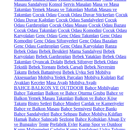
Masası Sandalyesi
Konsol
Servis Masaları
Masa ve Masa
Takımları
Yemek Masası ve Takımları
Mutfak Masası ve
Takımları
Çocuk Odası
Çocuk Odası Duvar Stickerları
Çocuk
Odası Duvar Kağıtları
Çocuk Odası Sandalyeleri
Çocuk
Odası Gardıropları
Çocuk Odası Masası
Çocuk Odası Bazası
Çocuk Odası Takımları
Çocuk Odası Komodini
Çocuk Odası
Karyolaları
Genç Odası
Genç Odası Takımları
Genç Odası
Komodini
Genç Odası Şifonyerleri
Genç Odası Bazaları
Genç Odası Gardıropları
Genç Odası Karyolaları
Ranza
Bebek Odası
Bebek Beşikleri
Mama Sandalyesi
Bebek
Karyolaları
Bebek Gardıropları
Bebek Yatakları
Bebek Odası
Takımları
Oyuncak Dolabı
Bebek Şifonyer
Bebek Odası
Tekstili
Bebek Yorganı
Bebek Çarşafı
Bebek Nevresim
Takımı
Bebek Battaniyesi
Bebek Uyku Seti
Mobilya
Aksesuarları
Mobilya Yedek Parçaları
Mobilya Kulpları
Raf
Ayakları
Keçeler
Masa Ayağı
Mobilya Ayağı
BAHÇE,BALKON VE OUTDOOR
Bahçe Mobilyaları
Bahçe Takımları
Balkon ve Bahçe Oturma Grubu
Bahçe ve
Balkon Yemek Masası Takımları
Balkon ve Bahçe Köşe
Takımı
Bistro Setleri
Bahçe Minderi
Çardak ve Kameriyeler
Bahçe ve Balkon Masası
Bahçe Şemsiyesi
Bahçe Bankı
Bahçe Sandalyeleri
Bahçe Sehpası
Bahçe Mobilya Kılıfları
Hamak
Bahçe Salıncağı
Şezlong
Bahçe Koltukları
Ahşap Ev
ve Bungalov
Tente
Prefabrik Evler
Kamp Spor ve Outdoor
Kamp Malzemeleri
Çadırlar
Kamp Sandalyesi
Uyku Tulumu