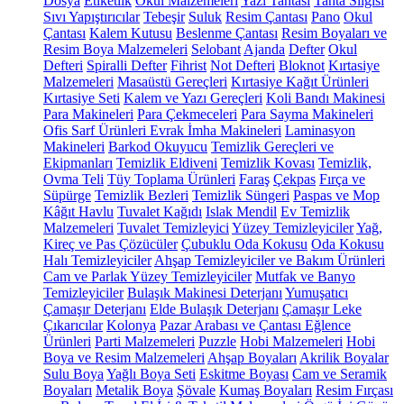
Dosya
Etiketlik
Okul Malzemeleri
Yazı Tahtası
Tahta Silgisi
Sıvı Yapıştırıcılar
Tebeşir
Suluk
Resim Çantası
Pano
Okul
Çantası
Kalem Kutusu
Beslenme Çantası
Resim Boyaları ve
Resim Boya Malzemeleri
Selobant
Ajanda
Defter
Okul
Defteri
Spiralli Defter
Fihrist
Not Defteri
Bloknot
Kırtasiye
Malzemeleri
Masaüstü Gereçleri
Kırtasiye Kağıt Ürünleri
Kırtasiye Seti
Kalem ve Yazı Gereçleri
Koli Bandı Makinesi
Para Makineleri
Para Çekmeceleri
Para Sayma Makineleri
Ofis Sarf Ürünleri
Evrak İmha Makineleri
Laminasyon
Makineleri
Barkod Okuyucu
Temizlik Gereçleri ve
Ekipmanları
Temizlik Eldiveni
Temizlik Kovası
Temizlik,
Ovma Teli
Tüy Toplama Ürünleri
Faraş
Çekpas
Fırça ve
Süpürge
Temizlik Bezleri
Temizlik Süngeri
Paspas ve Mop
Kâğıt Havlu
Tuvalet Kağıdı
Islak Mendil
Ev Temizlik
Malzemeleri
Tuvalet Temizleyici
Yüzey Temizleyiciler
Yağ,
Kireç ve Pas Çözücüler
Çubuklu Oda Kokusu
Oda Kokusu
Halı Temizleyiciler
Ahşap Temizleyiciler ve Bakım Ürünleri
Cam ve Parlak Yüzey Temizleyiciler
Mutfak ve Banyo
Temizleyiciler
Bulaşık Makinesi Deterjanı
Yumuşatıcı
Çamaşır Deterjanı
Elde Bulaşık Deterjanı
Çamaşır Leke
Çıkarıcılar
Kolonya
Pazar Arabası ve Çantası
Eğlence
Ürünleri
Parti Malzemeleri
Puzzle
Hobi Malzemeleri
Hobi
Boya ve Resim Malzemeleri
Ahşap Boyaları
Akrilik Boyalar
Sulu Boya
Yağlı Boya Seti
Eskitme Boyası
Cam ve Seramik
Boyaları
Metalik Boya
Şövale
Kumaş Boyaları
Resim Fırçası