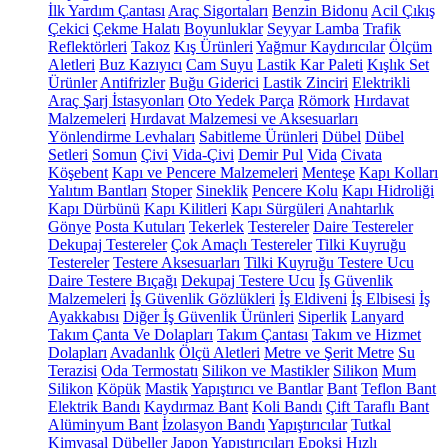
İlk Yardım Çantası
Araç Sigortaları
Benzin Bidonu
Acil Çıkış
Çekici
Çekme Halatı
Boyunluklar
Seyyar Lamba
Trafik
Reflektörleri
Takoz
Kış Ürünleri
Yağmur Kaydırıcılar
Ölçüm
Aletleri
Buz Kazıyıcı
Cam Suyu
Lastik Kar Paleti
Kışlık Set
Ürünler
Antifrizler
Buğu Giderici
Lastik Zinciri
Elektrikli
Araç Şarj İstasyonları
Oto Yedek Parça
Römork
Hırdavat
Malzemeleri
Hırdavat Malzemesi ve Aksesuarları
Yönlendirme Levhaları
Sabitleme Ürünleri
Dübel
Dübel
Setleri
Somun
Çivi
Vida-Çivi
Demir Pul
Vida
Civata
Köşebent
Kapı ve Pencere Malzemeleri
Menteşe
Kapı Kolları
Yalıtım Bantları
Stoper
Sineklik
Pencere Kolu
Kapı Hidroliği
Kapı Dürbünü
Kapı Kilitleri
Kapı Sürgüleri
Anahtarlık
Gönye
Posta Kutuları
Tekerlek
Testereler
Daire Testereler
Dekupaj Testereler
Çok Amaçlı Testereler
Tilki Kuyruğu
Testereler
Testere Aksesuarları
Tilki Kuyruğu Testere Ucu
Daire Testere Bıçağı
Dekupaj Testere Ucu
İş Güvenlik
Malzemeleri
İş Güvenlik Gözlükleri
İş Eldiveni
İş Elbisesi
İş
Ayakkabısı
Diğer İş Güvenlik Ürünleri
Siperlik
Lanyard
Takım Çanta Ve Dolapları
Takım Çantası
Takım ve Hizmet
Dolapları
Avadanlık
Ölçü Aletleri
Metre ve Şerit Metre
Su
Terazisi
Oda Termostatı
Silikon ve Mastikler
Silikon
Mum
Silikon
Köpük
Mastik
Yapıştırıcı ve Bantlar
Bant
Teflon Bant
Elektrik Bandı
Kaydırmaz Bant
Koli Bandı
Çift Taraflı Bant
Alüminyum Bant
İzolasyon Bandı
Yapıştırıcılar
Tutkal
Kimyasal Dübeller
Japon Yapıştırıcıları
Epoksi
Hızlı