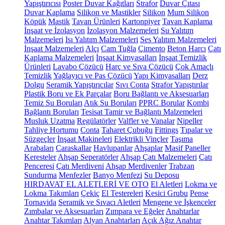
Yapıştırıcısı
Poster Duvar Kağıtları
Strafor
Duvar Çıtası
Duvar Kaplama
Silikon ve Mastikler
Silikon
Mum Silikon
Köpük
Mastik
Tavan Ürünleri
Kartonpiyer
Tavan Kaplama
İnşaat ve İzolasyon
İzolasyon Malzemeleri
Su Yalıtım
Malzemeleri
Isı Yalıtım Malzemeleri
Ses Yalıtım Malzemeleri
İnşaat Malzemeleri
Alçı
Cam Tuğla
Çimento
Beton Harcı
Çatı
Kaplama Malzemeleri
İnşaat Kimyasalları
İnşaat Temizlik
Ürünleri
Lavabo Çözücü
Harç ve Sıva Çözücü
Çok Amaçlı
Temizlik
Yağlayıcı ve Pas Çözücü
Yapı Kimyasalları
Derz
Dolgu
Seramik Yapıştırıcılar
Sıvı Conta
Strafor Yapıştırılar
Plastik Boru ve Ek Parçalar
Boru Bağlantı ve Aksesuarları
Temiz Su Boruları
Atık Su Boruları
PPRC Borular
Kombi
Bağlantı Boruları
Tesisat Tamir ve Bağlantı Malzemeleri
Musluk Uzatma
Regülatörler
Valfler ve Vanalar
Nipeller
Tahliye Hortumu
Conta
Taharet Çubuğu
Fittings
Tıpalar ve
Süzgeçler
İnşaat Makineleri
Elektrikli Vinçler
Taşıma
Arabaları
Caraskallar
Havlupanlar
Ahşaplar
Masif Paneller
Keresteler
Ahşap Seperatörler
Ahşap Çatı Malzemeleri
Çatı
Penceresi
Çatı Merdiveni
Ahşap Merdivenler
Trabzan
Sundurma
Menfezler
Banyo Menfezi
Su Deposu
HIRDAVAT EL ALETLERİ VE OTO
El Aletleri
Lokma ve
Lokma Takımları
Çekiç
El Testereleri
Kesici Grubu
Pense
Tornavida
Seramik ve Sıvacı Aletleri
Mengene ve İşkenceler
Zımbalar ve Aksesuarları
Zımpara ve Eğeler
Anahtarlar
Anahtar Takımları
Alyan Anahtarları
Açık Ağız Anahtar