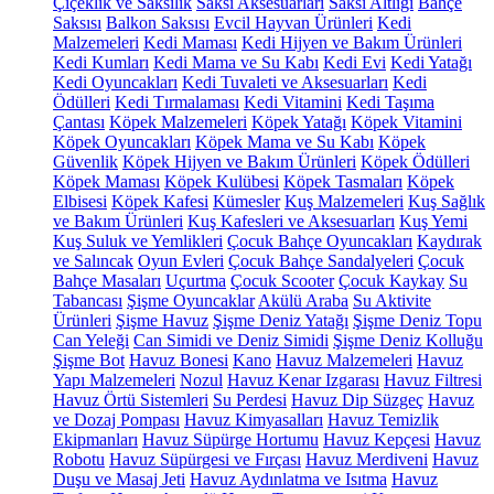
Çiçeklik ve Saksılık
Saksı Aksesuarları
Saksı Altlığı
Bahçe
Saksısı
Balkon Saksısı
Evcil Hayvan Ürünleri
Kedi
Malzemeleri
Kedi Maması
Kedi Hijyen ve Bakım Ürünleri
Kedi Kumları
Kedi Mama ve Su Kabı
Kedi Evi
Kedi Yatağı
Kedi Oyuncakları
Kedi Tuvaleti ve Aksesuarları
Kedi
Ödülleri
Kedi Tırmalaması
Kedi Vitamini
Kedi Taşıma
Çantası
Köpek Malzemeleri
Köpek Yatağı
Köpek Vitamini
Köpek Oyuncakları
Köpek Mama ve Su Kabı
Köpek
Güvenlik
Köpek Hijyen ve Bakım Ürünleri
Köpek Ödülleri
Köpek Maması
Köpek Kulübesi
Köpek Tasmaları
Köpek
Elbisesi
Köpek Kafesi
Kümesler
Kuş Malzemeleri
Kuş Sağlık
ve Bakım Ürünleri
Kuş Kafesleri ve Aksesuarları
Kuş Yemi
Kuş Suluk ve Yemlikleri
Çocuk Bahçe Oyuncakları
Kaydırak
ve Salıncak
Oyun Evleri
Çocuk Bahçe Sandalyeleri
Çocuk
Bahçe Masaları
Uçurtma
Çocuk Scooter
Çocuk Kaykay
Su
Tabancası
Şişme Oyuncaklar
Akülü Araba
Su Aktivite
Ürünleri
Şişme Havuz
Şişme Deniz Yatağı
Şişme Deniz Topu
Can Yeleği
Can Simidi ve Deniz Simidi
Şişme Deniz Kolluğu
Şişme Bot
Havuz Bonesi
Kano
Havuz Malzemeleri
Havuz
Yapı Malzemeleri
Nozul
Havuz Kenar Izgarası
Havuz Filtresi
Havuz Örtü Sistemleri
Su Perdesi
Havuz Dip Süzgeç
Havuz
ve Dozaj Pompası
Havuz Kimyasalları
Havuz Temizlik
Ekipmanları
Havuz Süpürge Hortumu
Havuz Kepçesi
Havuz
Robotu
Havuz Süpürgesi ve Fırçası
Havuz Merdiveni
Havuz
Duşu ve Masaj Jeti
Havuz Aydınlatma ve Isıtma
Havuz