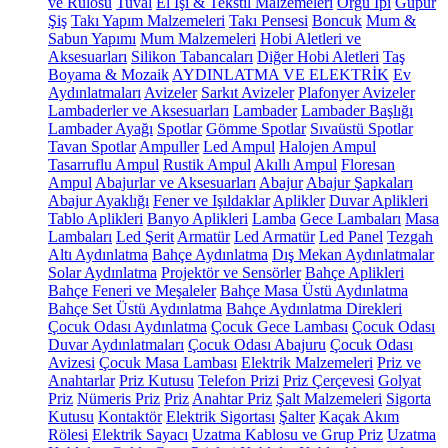
ve Rulosu
Tuval
El İşi & Tekstil Malzemeleri
Örgü İpi
Güpür
Şiş
Takı Yapım Malzemeleri
Takı Pensesi
Boncuk
Mum &
Sabun Yapımı
Mum Malzemeleri
Hobi Aletleri ve
Aksesuarları
Silikon Tabancaları
Diğer Hobi Aletleri
Taş
Boyama & Mozaik
AYDINLATMA VE ELEKTRİK
Ev
Aydınlatmaları
Avizeler
Sarkıt Avizeler
Plafonyer Avizeler
Lambaderler ve Aksesuarları
Lambader
Lambader Başlığı
Lambader Ayağı
Spotlar
Gömme Spotlar
Sıvaüstü Spotlar
Tavan Spotlar
Ampuller
Led Ampul
Halojen Ampul
Tasarruflu Ampul
Rustik Ampul
Akıllı Ampul
Floresan
Ampul
Abajurlar ve Aksesuarları
Abajur
Abajur Şapkaları
Abajur Ayaklığı
Fener ve Işıldaklar
Aplikler
Duvar Aplikleri
Tablo Aplikleri
Banyo Aplikleri
Lamba
Gece Lambaları
Masa
Lambaları
Led Şerit
Armatür
Led Armatür
Led Panel
Tezgah
Altı Aydınlatma
Bahçe Aydınlatma
Dış Mekan Aydınlatmalar
Solar Aydınlatma
Projektör ve Sensörler
Bahçe Aplikleri
Bahçe Feneri ve Meşaleler
Bahçe Masa Üstü Aydınlatma
Bahçe Set Üstü Aydınlatma
Bahçe Aydınlatma Direkleri
Çocuk Odası Aydınlatma
Çocuk Gece Lambası
Çocuk Odası
Duvar Aydınlatmaları
Çocuk Odası Abajuru
Çocuk Odası
Avizesi
Çocuk Masa Lambası
Elektrik Malzemeleri
Priz ve
Anahtarlar
Priz Kutusu
Telefon Prizi
Priz Çerçevesi
Golyat
Priz
Nümeris Priz
Priz
Anahtar Priz
Şalt Malzemeleri
Sigorta
Kutusu
Kontaktör
Elektrik Sigortası
Şalter
Kaçak Akım
Rölesi
Elektrik Sayacı
Uzatma Kablosu ve Grup Priz
Uzatma