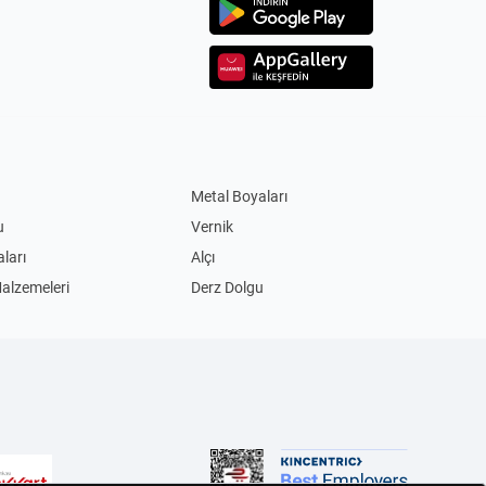
Metal Boyaları
u
Vernik
ları
Alçı
Malzemeleri
Derz Dolgu
Akım Korumalı Priz
Led Ampul
ları
Masa Lambaları
im Biçme Makinesi
Benzinli Testereler
Bisiklet
ular
Şişme Yatak