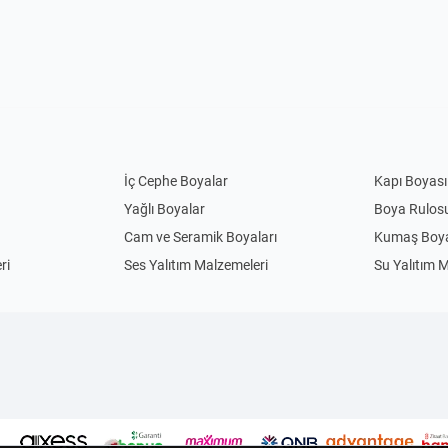
İç Cephe Boyalar
Kapı Boyası
Yağlı Boyalar
Boya Rulos
Cam ve Seramik Boyaları
Kumaş Boya
ri
Ses Yalıtım Malzemeleri
Su Yalıtım 
Anahtar Priz
Priz
Uzatma Kabloları
Abajur
Sarkıt Avizeler
Gece Lamba
Çim Biçme Yedek Parça
Elektrikli Ç
Kedi Evi
El Feneri
Kamp Sandalyesi
Sinek Kovuc