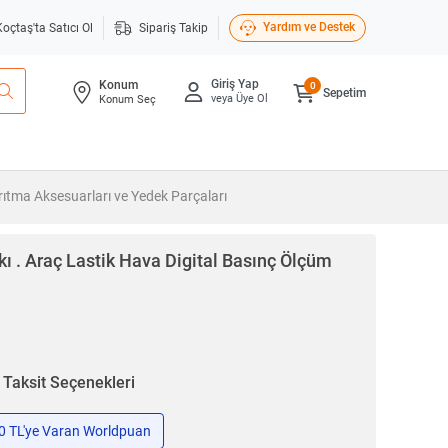
Yardım ve Destek
Koçtaş'ta Satıcı Ol
Sipariş Takip
Giriş Yap
Konum
0
Sepetim
veya Üye Ol
Konum Seç
rıtma Aksesuarları ve Yedek Parçaları
ı . Araç Lastik Hava Digital Basınç Ölçüm
n
Taksit Seçenekleri
50 TL'ye Varan Worldpuan