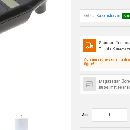
Satıcı:
Kazançlıavm
9.8
Standart Teslim
Tahmini Kargoya Ver
Adresini seç ne zaman teslim
öğren!
Mağazadan Ücret
Bu teslimat seçeneğ
Adet