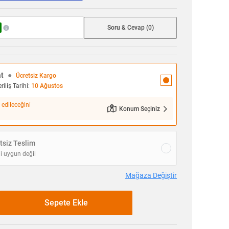
Soru & Cevap (0)
at
●
Ücretsiz Kargo
iliş Tarihi:
10 Ağustos
 edileceğini
Konum Seçiniz
siz Teslim
i uygun değil
Mağaza Değiştir
Sepete Ekle