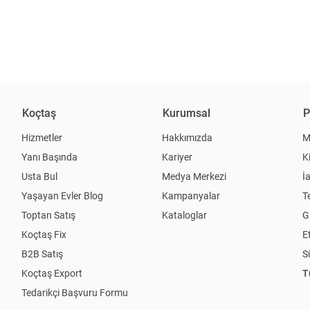
Koçtaş
Kurumsal
P
Hizmetler
Hakkımızda
M
Yanı Başında
Kariyer
K
Usta Bul
Medya Merkezi
İ
Yaşayan Evler Blog
Kampanyalar
T
Toptan Satış
Kataloglar
Gi
Koçtaş Fix
Et
B2B Satış
S
Koçtaş Export
T
Tedarikçi Başvuru Formu