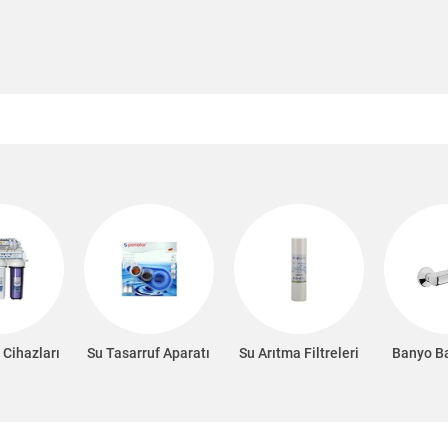
 Cihazları
Su Tasarruf Aparatı
Su Arıtma Filtreleri
Banyo Ba