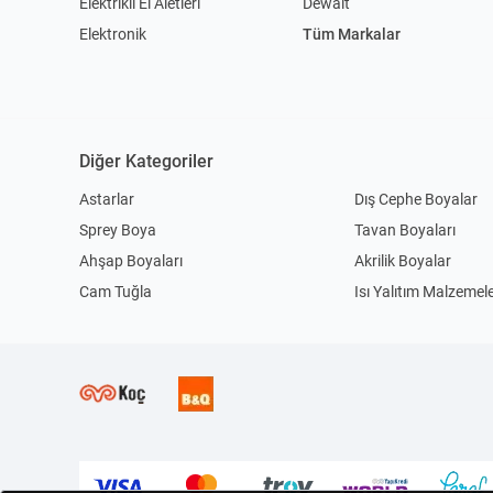
Elektrikli El Aletleri
Dewalt
Elektronik
Tüm Markalar
Diğer Kategoriler
Astarlar
Dış Cephe Boyalar
Sprey Boya
Tavan Boyaları
Ahşap Boyaları
Akrilik Boyalar
Cam Tuğla
Isı Yalıtım Malzemele
Seramik Yapıştırıcılar
Kablo Kanalı
Çoklu Grup Prizleri
Kablolar
Duvar Aplikleri
Plafonyer Avizeler
Lambader
Tavan Spotlar
Elektrikli Testereler
Dalgıç Pompası
Çadırlar
Kamp Masası