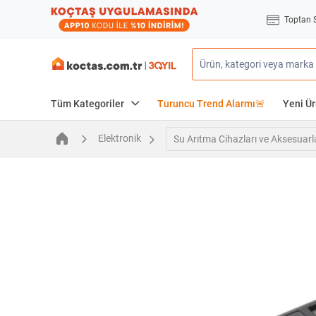
Toptan 
Tüm Kategoriler
Turuncu Trend Alarmı🚨
Yeni Ür
Elektronik
Su Arıtma Cihazları ve Aksesuarl