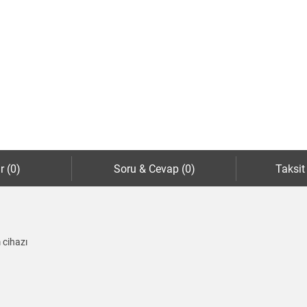
r (0)
Soru & Cevap (0)
Taksit
 cihazı