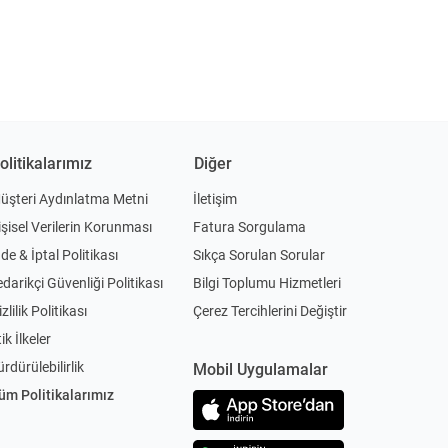
olitikalarımız
Diğer
üşteri Aydınlatma Metni
İletişim
işisel Verilerin Korunması
Fatura Sorgulama
ade & İptal Politikası
Sıkça Sorulan Sorular
edarikçi Güvenliği Politikası
Bilgi Toplumu Hizmetleri
zlilik Politikası
Çerez Tercihlerini Değiştir
ik İlkeler
ürdürülebilirlik
Mobil Uygulamalar
üm Politikalarımız