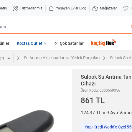
Satış
Hizmetlerimiz
Yaşayan Evler Blog
Mağazalar
ünler
Koçtaş Outlet ⭐
Çok Satanlar
Su Arıtma Aksesuarları ve Yedek Parçaları
Sulook Su A
arı
Sulook
Su Arıtma Tank
Cihazı
Ürün Kodu: 5000559356
861 TL
124,37 TL x 9 Aya Vara
Yapı Kredi World'e Özel 5