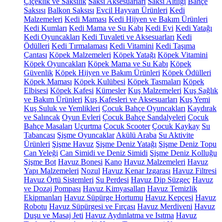
Çiçeklik ve Saksılık
Saksı Aksesuarları
Saksı Altlığı
Bahçe
Saksısı
Balkon Saksısı
Evcil Hayvan Ürünleri
Kedi
Malzemeleri
Kedi Maması
Kedi Hijyen ve Bakım Ürünleri
Kedi Kumları
Kedi Mama ve Su Kabı
Kedi Evi
Kedi Yatağı
Kedi Oyuncakları
Kedi Tuvaleti ve Aksesuarları
Kedi
Ödülleri
Kedi Tırmalaması
Kedi Vitamini
Kedi Taşıma
Çantası
Köpek Malzemeleri
Köpek Yatağı
Köpek Vitamini
Köpek Oyuncakları
Köpek Mama ve Su Kabı
Köpek
Güvenlik
Köpek Hijyen ve Bakım Ürünleri
Köpek Ödülleri
Köpek Maması
Köpek Kulübesi
Köpek Tasmaları
Köpek
Elbisesi
Köpek Kafesi
Kümesler
Kuş Malzemeleri
Kuş Sağlık
ve Bakım Ürünleri
Kuş Kafesleri ve Aksesuarları
Kuş Yemi
Kuş Suluk ve Yemlikleri
Çocuk Bahçe Oyuncakları
Kaydırak
ve Salıncak
Oyun Evleri
Çocuk Bahçe Sandalyeleri
Çocuk
Bahçe Masaları
Uçurtma
Çocuk Scooter
Çocuk Kaykay
Su
Tabancası
Şişme Oyuncaklar
Akülü Araba
Su Aktivite
Ürünleri
Şişme Havuz
Şişme Deniz Yatağı
Şişme Deniz Topu
Can Yeleği
Can Simidi ve Deniz Simidi
Şişme Deniz Kolluğu
Şişme Bot
Havuz Bonesi
Kano
Havuz Malzemeleri
Havuz
Yapı Malzemeleri
Nozul
Havuz Kenar Izgarası
Havuz Filtresi
Havuz Örtü Sistemleri
Su Perdesi
Havuz Dip Süzgeç
Havuz
ve Dozaj Pompası
Havuz Kimyasalları
Havuz Temizlik
Ekipmanları
Havuz Süpürge Hortumu
Havuz Kepçesi
Havuz
Robotu
Havuz Süpürgesi ve Fırçası
Havuz Merdiveni
Havuz
Duşu ve Masaj Jeti
Havuz Aydınlatma ve Isıtma
Havuz