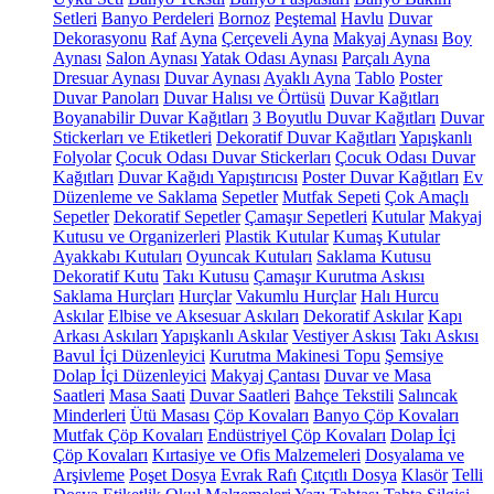
Setleri
Banyo Perdeleri
Bornoz
Peştemal
Havlu
Duvar
Dekorasyonu
Raf
Ayna
Çerçeveli Ayna
Makyaj Aynası
Boy
Aynası
Salon Aynası
Yatak Odası Aynası
Parçalı Ayna
Dresuar Aynası
Duvar Aynası
Ayaklı Ayna
Tablo
Poster
Duvar Panoları
Duvar Halısı ve Örtüsü
Duvar Kağıtları
Boyanabilir Duvar Kağıtları
3 Boyutlu Duvar Kağıtları
Duvar
Stickerları ve Etiketleri
Dekoratif Duvar Kağıtları
Yapışkanlı
Folyolar
Çocuk Odası Duvar Stickerları
Çocuk Odası Duvar
Kağıtları
Duvar Kağıdı Yapıştırıcısı
Poster Duvar Kağıtları
Ev
Düzenleme ve Saklama
Sepetler
Mutfak Sepeti
Çok Amaçlı
Sepetler
Dekoratif Sepetler
Çamaşır Sepetleri
Kutular
Makyaj
Kutusu ve Organizerleri
Plastik Kutular
Kumaş Kutular
Ayakkabı Kutuları
Oyuncak Kutuları
Saklama Kutusu
Dekoratif Kutu
Takı Kutusu
Çamaşır Kurutma Askısı
Saklama Hurçları
Hurçlar
Vakumlu Hurçlar
Halı Hurcu
Askılar
Elbise ve Aksesuar Askıları
Dekoratif Askılar
Kapı
Arkası Askıları
Yapışkanlı Askılar
Vestiyer Askısı
Takı Askısı
Bavul İçi Düzenleyici
Kurutma Makinesi Topu
Şemsiye
Dolap İçi Düzenleyici
Makyaj Çantası
Duvar ve Masa
Saatleri
Masa Saati
Duvar Saatleri
Bahçe Tekstili
Salıncak
Minderleri
Ütü Masası
Çöp Kovaları
Banyo Çöp Kovaları
Mutfak Çöp Kovaları
Endüstriyel Çöp Kovaları
Dolap İçi
Çöp Kovaları
Kırtasiye ve Ofis Malzemeleri
Dosyalama ve
Arşivleme
Poşet Dosya
Evrak Rafı
Çıtçıtlı Dosya
Klasör
Telli