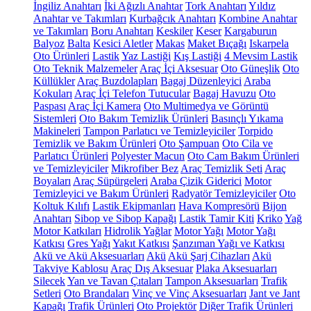
İngiliz Anahtarı
İki Ağızlı Anahtar
Tork Anahtarı
Yıldız
Anahtar ve Takımları
Kurbağcık Anahtarı
Kombine Anahtar
ve Takımları
Boru Anahtarı
Keskiler
Keser
Kargaburun
Balyoz
Balta
Kesici Aletler
Makas
Maket Bıçağı
Iskarpela
Oto Ürünleri
Lastik
Yaz Lastiği
Kış Lastiği
4 Mevsim Lastik
Oto Teknik Malzemeler
Araç İçi Aksesuar
Oto Güneşlik
Oto
Küllükler
Araç Buzdolapları
Bagaj Düzenleyici
Araba
Kokuları
Araç İçi Telefon Tutucular
Bagaj Havuzu
Oto
Paspası
Araç İçi Kamera
Oto Multimedya ve Görüntü
Sistemleri
Oto Bakım Temizlik Ürünleri
Basınçlı Yıkama
Makineleri
Tampon Parlatıcı ve Temizleyiciler
Torpido
Temizlik ve Bakım Ürünleri
Oto Şampuan
Oto Cila ve
Parlatıcı Ürünleri
Polyester Macun
Oto Cam Bakım Ürünleri
ve Temizleyiciler
Mikrofiber Bez
Araç Temizlik Seti
Araç
Boyaları
Araç Süpürgeleri
Araba Çizik Giderici
Motor
Temizleyici ve Bakım Ürünleri
Radyatör Temizleyiciler
Oto
Koltuk Kılıfı
Lastik Ekipmanları
Hava Kompresörü
Bijon
Anahtarı
Sibop ve Sibop Kapağı
Lastik Tamir Kiti
Kriko
Yağ
Motor Katkıları
Hidrolik Yağlar
Motor Yağı
Motor Yağı
Katkısı
Gres Yağı
Yakıt Katkısı
Şanzıman Yağı ve Katkısı
Akü ve Akü Aksesuarları
Akü
Akü Şarj Cihazları
Akü
Takviye Kablosu
Araç Dış Aksesuar
Plaka Aksesuarları
Silecek
Yan ve Tavan Çıtaları
Tampon Aksesuarları
Trafik
Setleri
Oto Brandaları
Vinç ve Vinç Aksesuarları
Jant ve Jant
Kapağı
Trafik Ürünleri
Oto Projektör
Diğer Trafik Ürünleri