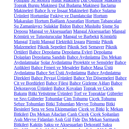
Pompası
Su Motoru
Hasat Makinesi
Dal Öğütme Makinesi
Toprak Burgu Makinesi
Dal Budama Makinesi
İlaçlama
Makineleri
Bahçe İş ve İnşaat Makineleri
Bahçe Sulama
Ürünleri
Hortumlar
Fıskiye ve Damlatıcılar
Hortum
Makaraları
Hortum Bağlantı Aparatları
Hortum Tabancaları
Su Zamanlayıcı
Sulaklar
Bidon
Bahçe Musluğu
Şişme Su
Deposu
Mangal ve Aksesuarları
Mangal Aksesuarları
Mangal
Kömürü ve Tutuşturucular
Mangal ve Barbekü
Kömürlü
Mangal
Tüplü Mangal
Elektrikli Izgara
Pürmüz
Piknik
Malzemeleri
Piknik Sepetleri
Piknik Seti
Semaver
Piknik
Örtüleri
Bahçe Depolama
Depolama Evleri
Depolama
Dolapları
Depolama Sandığı
Bahçe Aydınlatma
Dış Mekan
Aydınlatmalar
Solar Aydınlatma
Projektör ve Sensörler
Bahçe
Aplikleri
Bahçe Feneri ve Meşaleler
Bahçe Masa Üstü
Aydınlatma
Bahçe Set Üstü Aydınlatma
Bahçe Aydınlatma
Direkleri
Bahçe Peyzaj Ürünleri
Bahçe Yer Döşemeleri
Bahçe
Çit ve Bordürleri
Bahçe Filesi
Bahçe Gizleme Ağları
Bahçe
Dekorasyon Ürünleri
Bahçe Kovaları
Toprak ve Çiçek
Bakımı
Bitki Yetiştirme Ürünleri
Torf ve Topraklar
Gübreler
ve Sıvı Gübreler
Tohumlar
Çim Tohumu
Çiçek Tohumu
Sebze Tohumları
Bitki Tohumları
Meyve Tohumu
Bitki
Besinleri
Sera ve Sera Ekipmanları
Çiçek ve Bitki
İç Mekan
Bitkileri
Dış Mekan Ağaçları
Canlı Çiçek
Çiçek Soğanları
Aşılı Meyve Fidanları
Aşılı Gül
Fide
Dış Mekan Sarmaşık
Bitkileri
Kaktüs
Saksı ve Aksesuarları
Dekoratif Saksı