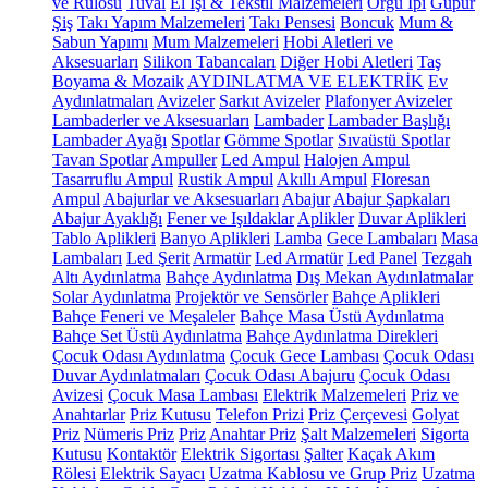
ve Rulosu
Tuval
El İşi & Tekstil Malzemeleri
Örgü İpi
Güpür
Şiş
Takı Yapım Malzemeleri
Takı Pensesi
Boncuk
Mum &
Sabun Yapımı
Mum Malzemeleri
Hobi Aletleri ve
Aksesuarları
Silikon Tabancaları
Diğer Hobi Aletleri
Taş
Boyama & Mozaik
AYDINLATMA VE ELEKTRİK
Ev
Aydınlatmaları
Avizeler
Sarkıt Avizeler
Plafonyer Avizeler
Lambaderler ve Aksesuarları
Lambader
Lambader Başlığı
Lambader Ayağı
Spotlar
Gömme Spotlar
Sıvaüstü Spotlar
Tavan Spotlar
Ampuller
Led Ampul
Halojen Ampul
Tasarruflu Ampul
Rustik Ampul
Akıllı Ampul
Floresan
Ampul
Abajurlar ve Aksesuarları
Abajur
Abajur Şapkaları
Abajur Ayaklığı
Fener ve Işıldaklar
Aplikler
Duvar Aplikleri
Tablo Aplikleri
Banyo Aplikleri
Lamba
Gece Lambaları
Masa
Lambaları
Led Şerit
Armatür
Led Armatür
Led Panel
Tezgah
Altı Aydınlatma
Bahçe Aydınlatma
Dış Mekan Aydınlatmalar
Solar Aydınlatma
Projektör ve Sensörler
Bahçe Aplikleri
Bahçe Feneri ve Meşaleler
Bahçe Masa Üstü Aydınlatma
Bahçe Set Üstü Aydınlatma
Bahçe Aydınlatma Direkleri
Çocuk Odası Aydınlatma
Çocuk Gece Lambası
Çocuk Odası
Duvar Aydınlatmaları
Çocuk Odası Abajuru
Çocuk Odası
Avizesi
Çocuk Masa Lambası
Elektrik Malzemeleri
Priz ve
Anahtarlar
Priz Kutusu
Telefon Prizi
Priz Çerçevesi
Golyat
Priz
Nümeris Priz
Priz
Anahtar Priz
Şalt Malzemeleri
Sigorta
Kutusu
Kontaktör
Elektrik Sigortası
Şalter
Kaçak Akım
Rölesi
Elektrik Sayacı
Uzatma Kablosu ve Grup Priz
Uzatma