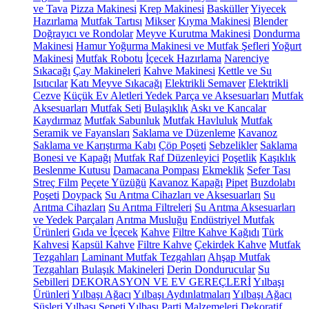
ve Tava
Pizza Makinesi
Krep Makinesi
Basküller
Yiyecek
Hazırlama
Mutfak Tartısı
Mikser
Kıyma Makinesi
Blender
Doğrayıcı ve Rondolar
Meyve Kurutma Makinesi
Dondurma
Makinesi
Hamur Yoğurma Makinesi ve Mutfak Şefleri
Yoğurt
Makinesi
Mutfak Robotu
İçecek Hazırlama
Narenciye
Sıkacağı
Çay Makineleri
Kahve Makinesi
Kettle ve Su
Isıtıcılar
Katı Meyve Sıkacağı
Elektrikli Semaver
Elektrikli
Cezve
Küçük Ev Aletleri Yedek Parça ve Aksesuarları
Mutfak
Aksesuarları
Mutfak Seti
Bulaşıklık
Askı ve Kancalar
Kaydırmaz
Mutfak Sabunluk
Mutfak Havluluk
Mutfak
Seramik ve Fayansları
Saklama ve Düzenleme
Kavanoz
Saklama ve Karıştırma Kabı
Çöp Poşeti
Sebzelikler
Saklama
Bonesi ve Kapağı
Mutfak Raf Düzenleyici
Poşetlik
Kaşıklık
Beslenme Kutusu
Damacana Pompası
Ekmeklik
Sefer Tası
Streç Film
Peçete Yüzüğü
Kavanoz Kapağı
Pipet
Buzdolabı
Poşeti
Doypack
Su Arıtma Cihazları ve Aksesuarları
Su
Arıtma Cihazları
Su Arıtma Filtreleri
Su Arıtma Aksesuarları
ve Yedek Parçaları
Arıtma Musluğu
Endüstriyel Mutfak
Ürünleri
Gıda ve İçecek
Kahve
Filtre Kahve Kağıdı
Türk
Kahvesi
Kapsül Kahve
Filtre Kahve
Çekirdek Kahve
Mutfak
Tezgahları
Laminant Mutfak Tezgahları
Ahşap Mutfak
Tezgahları
Bulaşık Makineleri
Derin Dondurucular
Su
Sebilleri
DEKORASYON VE EV GEREÇLERİ
Yılbaşı
Ürünleri
Yılbaşı Ağacı
Yılbaşı Aydınlatmaları
Yılbaşı Ağacı
Süsleri
Yılbaşı Sepeti
Yılbaşı Parti Malzemeleri
Dekoratif