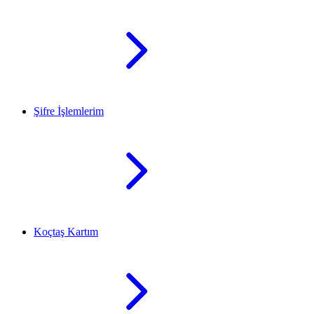
Şifre İşlemlerim
Koçtaş Kartım