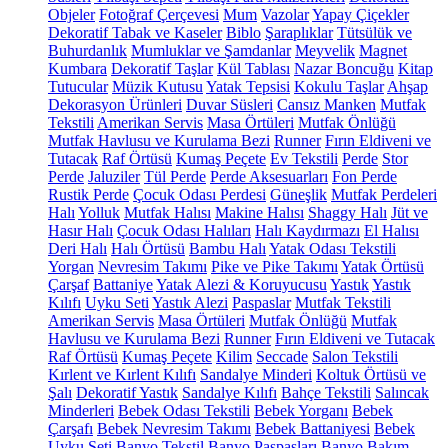
Objeler
Fotoğraf Çerçevesi
Mum
Vazolar
Yapay Çiçekler
Dekoratif Tabak ve Kaseler
Biblo
Şaraplıklar
Tütsülük ve
Buhurdanlık
Mumluklar ve Şamdanlar
Meyvelik
Magnet
Kumbara
Dekoratif Taşlar
Kül Tablası
Nazar Boncuğu
Kitap
Tutucular
Müzik Kutusu
Yatak Tepsisi
Kokulu Taşlar
Ahşap
Dekorasyon Ürünleri
Duvar Süsleri
Cansız Manken
Mutfak
Tekstili
Amerikan Servis
Masa Örtüleri
Mutfak Önlüğü
Mutfak Havlusu ve Kurulama Bezi
Runner
Fırın Eldiveni ve
Tutacak
Raf Örtüsü
Kumaş Peçete
Ev Tekstili
Perde
Stor
Perde
Jaluziler
Tül Perde
Perde Aksesuarları
Fon Perde
Rustik Perde
Çocuk Odası Perdesi
Güneşlik
Mutfak Perdeleri
Halı
Yolluk
Mutfak Halısı
Makine Halısı
Shaggy Halı
Jüt ve
Hasır Halı
Çocuk Odası Halıları
Halı Kaydırmazı
El Halısı
Deri Halı
Halı Örtüsü
Bambu Halı
Yatak Odası Tekstili
Yorgan
Nevresim Takımı
Pike ve Pike Takımı
Yatak Örtüsü
Çarşaf
Battaniye
Yatak Alezi & Koruyucusu
Yastık
Yastık
Kılıfı
Uyku Seti
Yastık Alezi
Paspaslar
Mutfak Tekstili
Amerikan Servis
Masa Örtüleri
Mutfak Önlüğü
Mutfak
Havlusu ve Kurulama Bezi
Runner
Fırın Eldiveni ve Tutacak
Raf Örtüsü
Kumaş Peçete
Kilim
Seccade
Salon Tekstili
Kırlent ve Kırlent Kılıfı
Sandalye Minderi
Koltuk Örtüsü ve
Şalı
Dekoratif Yastık
Sandalye Kılıfı
Bahçe Tekstili
Salıncak
Minderleri
Bebek Odası Tekstili
Bebek Yorganı
Bebek
Çarşafı
Bebek Nevresim Takımı
Bebek Battaniyesi
Bebek
Uyku Seti
Banyo Tekstil
Banyo Paspasları
Banyo Bakım