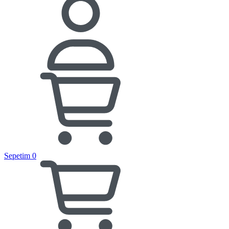
Sepetim
0