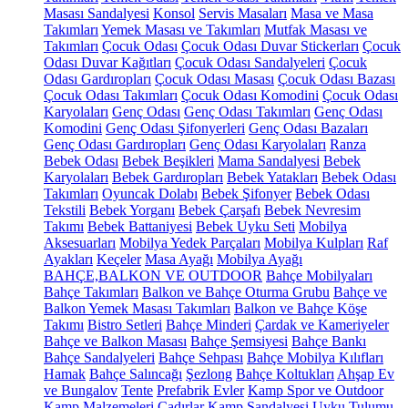
Masası Sandalyesi
Konsol
Servis Masaları
Masa ve Masa
Takımları
Yemek Masası ve Takımları
Mutfak Masası ve
Takımları
Çocuk Odası
Çocuk Odası Duvar Stickerları
Çocuk
Odası Duvar Kağıtları
Çocuk Odası Sandalyeleri
Çocuk
Odası Gardıropları
Çocuk Odası Masası
Çocuk Odası Bazası
Çocuk Odası Takımları
Çocuk Odası Komodini
Çocuk Odası
Karyolaları
Genç Odası
Genç Odası Takımları
Genç Odası
Komodini
Genç Odası Şifonyerleri
Genç Odası Bazaları
Genç Odası Gardıropları
Genç Odası Karyolaları
Ranza
Bebek Odası
Bebek Beşikleri
Mama Sandalyesi
Bebek
Karyolaları
Bebek Gardıropları
Bebek Yatakları
Bebek Odası
Takımları
Oyuncak Dolabı
Bebek Şifonyer
Bebek Odası
Tekstili
Bebek Yorganı
Bebek Çarşafı
Bebek Nevresim
Takımı
Bebek Battaniyesi
Bebek Uyku Seti
Mobilya
Aksesuarları
Mobilya Yedek Parçaları
Mobilya Kulpları
Raf
Ayakları
Keçeler
Masa Ayağı
Mobilya Ayağı
BAHÇE,BALKON VE OUTDOOR
Bahçe Mobilyaları
Bahçe Takımları
Balkon ve Bahçe Oturma Grubu
Bahçe ve
Balkon Yemek Masası Takımları
Balkon ve Bahçe Köşe
Takımı
Bistro Setleri
Bahçe Minderi
Çardak ve Kameriyeler
Bahçe ve Balkon Masası
Bahçe Şemsiyesi
Bahçe Bankı
Bahçe Sandalyeleri
Bahçe Sehpası
Bahçe Mobilya Kılıfları
Hamak
Bahçe Salıncağı
Şezlong
Bahçe Koltukları
Ahşap Ev
ve Bungalov
Tente
Prefabrik Evler
Kamp Spor ve Outdoor
Kamp Malzemeleri
Çadırlar
Kamp Sandalyesi
Uyku Tulumu