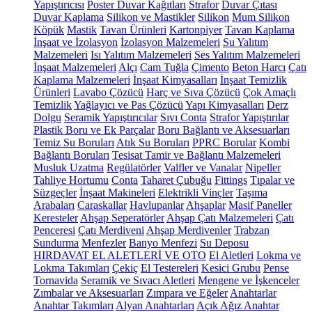
Yapıştırıcısı
Poster Duvar Kağıtları
Strafor
Duvar Çıtası
Duvar Kaplama
Silikon ve Mastikler
Silikon
Mum Silikon
Köpük
Mastik
Tavan Ürünleri
Kartonpiyer
Tavan Kaplama
İnşaat ve İzolasyon
İzolasyon Malzemeleri
Su Yalıtım
Malzemeleri
Isı Yalıtım Malzemeleri
Ses Yalıtım Malzemeleri
İnşaat Malzemeleri
Alçı
Cam Tuğla
Çimento
Beton Harcı
Çatı
Kaplama Malzemeleri
İnşaat Kimyasalları
İnşaat Temizlik
Ürünleri
Lavabo Çözücü
Harç ve Sıva Çözücü
Çok Amaçlı
Temizlik
Yağlayıcı ve Pas Çözücü
Yapı Kimyasalları
Derz
Dolgu
Seramik Yapıştırıcılar
Sıvı Conta
Strafor Yapıştırılar
Plastik Boru ve Ek Parçalar
Boru Bağlantı ve Aksesuarları
Temiz Su Boruları
Atık Su Boruları
PPRC Borular
Kombi
Bağlantı Boruları
Tesisat Tamir ve Bağlantı Malzemeleri
Musluk Uzatma
Regülatörler
Valfler ve Vanalar
Nipeller
Tahliye Hortumu
Conta
Taharet Çubuğu
Fittings
Tıpalar ve
Süzgeçler
İnşaat Makineleri
Elektrikli Vinçler
Taşıma
Arabaları
Caraskallar
Havlupanlar
Ahşaplar
Masif Paneller
Keresteler
Ahşap Seperatörler
Ahşap Çatı Malzemeleri
Çatı
Penceresi
Çatı Merdiveni
Ahşap Merdivenler
Trabzan
Sundurma
Menfezler
Banyo Menfezi
Su Deposu
HIRDAVAT EL ALETLERİ VE OTO
El Aletleri
Lokma ve
Lokma Takımları
Çekiç
El Testereleri
Kesici Grubu
Pense
Tornavida
Seramik ve Sıvacı Aletleri
Mengene ve İşkenceler
Zımbalar ve Aksesuarları
Zımpara ve Eğeler
Anahtarlar
Anahtar Takımları
Alyan Anahtarları
Açık Ağız Anahtar