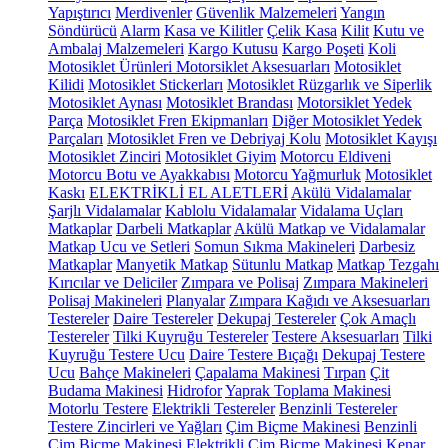
Yapıştırıcı
Merdivenler
Güvenlik Malzemeleri
Yangın
Söndürücü
Alarm
Kasa ve Kilitler
Çelik Kasa
Kilit
Kutu ve
Ambalaj Malzemeleri
Kargo Kutusu
Kargo Poşeti
Koli
Motosiklet Ürünleri
Motorsiklet Aksesuarları
Motosiklet
Kilidi
Motosiklet Stickerları
Motosiklet Rüzgarlık ve Siperlik
Motosiklet Aynası
Motosiklet Brandası
Motorsiklet Yedek
Parça
Motosiklet Fren Ekipmanları
Diğer Motosiklet Yedek
Parçaları
Motosiklet Fren ve Debriyaj Kolu
Motosiklet Kayışı
Motosiklet Zinciri
Motosiklet Giyim
Motorcu Eldiveni
Motorcu Botu ve Ayakkabısı
Motorcu Yağmurluk
Motosiklet
Kaskı
ELEKTRİKLİ EL ALETLERİ
Akülü Vidalamalar
Şarjlı Vidalamalar
Kablolu Vidalamalar
Vidalama Uçları
Matkaplar
Darbeli Matkaplar
Akülü Matkap ve Vidalamalar
Matkap Ucu ve Setleri
Somun Sıkma Makineleri
Darbesiz
Matkaplar
Manyetik Matkap
Sütunlu Matkap
Matkap Tezgahı
Kırıcılar ve Deliciler
Zımpara ve Polisaj
Zımpara Makineleri
Polisaj Makineleri
Planyalar
Zımpara Kağıdı ve Aksesuarları
Testereler
Daire Testereler
Dekupaj Testereler
Çok Amaçlı
Testereler
Tilki Kuyruğu Testereler
Testere Aksesuarları
Tilki
Kuyruğu Testere Ucu
Daire Testere Bıçağı
Dekupaj Testere
Ucu
Bahçe Makineleri
Çapalama Makinesi
Tırpan
Çit
Budama Makinesi
Hidrofor
Yaprak Toplama Makinesi
Motorlu Testere
Elektrikli Testereler
Benzinli Testereler
Testere Zincirleri ve Yağları
Çim Biçme Makinesi
Benzinli
Çim Biçme Makinesi
Elektrikli Çim Biçme Makinesi
Kenar