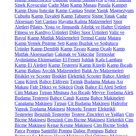
Sinek Kovucular
Çadır Matı
Kamp Masası
Pusula
Kampet
Kamp Duşu
Isıtıcılar
Kamp Çantası
Şişme Yastık
Magnezyum
Çubuğu
Kamp Tuvaleti
Kamp Taburesi
Şişme Yatak
Çadır
Aksesuarı
Sırt Çantası
Hayatta Kalma Malzemeleri
Spor
Aletleri
Pilates, Yoga ve Jimnastik
Ağırlık ve Halter Ürünleri
Fitness ve Kardiyo Ürünleri
Diğer Spor Ürünleri
Valiz ve
Bavul
Kamp Mutfak Malzemeleri
Termal Çanta
Matara
Kamp Yemek Pişirme Seti
Kamp Buzluk ve Soğutucu
Ürünler
Kamp Demliği
Kamp Tavası
Kamp Ocağı
Kamp
Mutfak Aksesuarları
Çakmak ve Yakıcılar
Termoslar
Aydınlatma Ekipmanları
El Feneri
Işıldak
Kafa Lambası
Kamp El Aletleri
Kamp Testeresi
Kamp Küreği
Kamp Bıçağı
Kamp Baltası
Avcılık Malzemeleri
Balık Av Malzemeleri
Bisiklet ve Scooter
Bisiklet
Elektrikli Scooter
Bahçe Aletleri
Çapa
Kürek
Bahçe Eldiveni
Tırmık
Budama Makası
Aşı
Makası
Fide Dikici ve Sökücü
Orak
Bahçe El Aleti Setleri
Çim Makası
Tırpan Misinası
Aşı Bıçağı
Meyve Toplama Aleti
Budama Testeresi
Bahçe Çatalı
Kazma
Bahçe Makineleri
Çapalama Makinesi
Tırpan
Çit Budama Makinesi
Hidrofor
Yaprak Toplama Makinesi
Motorlu Testere
Elektrikli
Testereler
Benzinli Testereler
Testere Zincirleri ve Yağları
Çim
Biçme Makinesi
Benzinli Çim Biçme Makinesi
Elektrikli Çim
Biçme Makinesi
Kenar Kesme Makinesi
Çim Biçme Yedek
Parça
Pompa
Santrifüj Pompa
Dalgıç Pompası
Bahçe