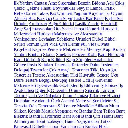
İlk Yardım Çantası
Araç Sigortaları
Benzin Bidonu
Acil Çıkış
Çekici
Çekme Halatı
Boyunluklar
Seyyar Lamba
Trafik
Reflektörleri
Takoz
Kış Ürünleri
Yağmur Kaydırıcılar
Ölçüm
Aletleri
Buz Kazıyıcı
Cam Suyu
Lastik Kar Paleti
Kışlık Set
Ürünler
Antifrizler
Buğu Giderici
Lastik Zinciri
Elektrikli
Araç Şarj İstasyonları
Oto Yedek Parça
Römork
Hırdavat
Malzemeleri
Hırdavat Malzemesi ve Aksesuarları
Yönlendirme Levhaları
Sabitleme Ürünleri
Dübel
Dübel
Setleri
Somun
Çivi
Vida-Çivi
Demir Pul
Vida
Civata
Köşebent
Kapı ve Pencere Malzemeleri
Menteşe
Kapı Kolları
Yalıtım Bantları
Stoper
Sineklik
Pencere Kolu
Kapı Hidroliği
Kapı Dürbünü
Kapı Kilitleri
Kapı Sürgüleri
Anahtarlık
Gönye
Posta Kutuları
Tekerlek
Testereler
Daire Testereler
Dekupaj Testereler
Çok Amaçlı Testereler
Tilki Kuyruğu
Testereler
Testere Aksesuarları
Tilki Kuyruğu Testere Ucu
Daire Testere Bıçağı
Dekupaj Testere Ucu
İş Güvenlik
Malzemeleri
İş Güvenlik Gözlükleri
İş Eldiveni
İş Elbisesi
İş
Ayakkabısı
Diğer İş Güvenlik Ürünleri
Siperlik
Lanyard
Takım Çanta Ve Dolapları
Takım Çantası
Takım ve Hizmet
Dolapları
Avadanlık
Ölçü Aletleri
Metre ve Şerit Metre
Su
Terazisi
Oda Termostatı
Silikon ve Mastikler
Silikon
Mum
Silikon
Köpük
Mastik
Yapıştırıcı ve Bantlar
Bant
Teflon Bant
Elektrik Bandı
Kaydırmaz Bant
Koli Bandı
Çift Taraflı Bant
Alüminyum Bant
İzolasyon Bandı
Yapıştırıcılar
Tutkal
Kimyasal Dübeller
Japon Yapıştırıcıları
Epoksi
Hızlı