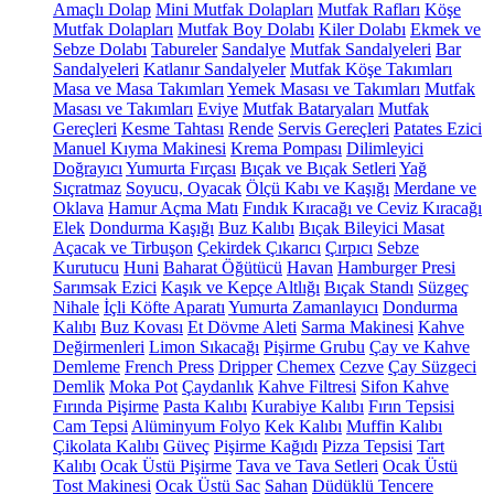
Amaçlı Dolap
Mini Mutfak Dolapları
Mutfak Rafları
Köşe
Mutfak Dolapları
Mutfak Boy Dolabı
Kiler Dolabı
Ekmek ve
Sebze Dolabı
Tabureler
Sandalye
Mutfak Sandalyeleri
Bar
Sandalyeleri
Katlanır Sandalyeler
Mutfak Köşe Takımları
Masa ve Masa Takımları
Yemek Masası ve Takımları
Mutfak
Masası ve Takımları
Eviye
Mutfak Bataryaları
Mutfak
Gereçleri
Kesme Tahtası
Rende
Servis Gereçleri
Patates Ezici
Manuel Kıyma Makinesi
Krema Pompası
Dilimleyici
Doğrayıcı
Yumurta Fırçası
Bıçak ve Bıçak Setleri
Yağ
Sıçratmaz
Soyucu, Oyacak
Ölçü Kabı ve Kaşığı
Merdane ve
Oklava
Hamur Açma Matı
Fındık Kıracağı ve Ceviz Kıracağı
Elek
Dondurma Kaşığı
Buz Kalıbı
Bıçak Bileyici Masat
Açacak ve Tirbuşon
Çekirdek Çıkarıcı
Çırpıcı
Sebze
Kurutucu
Huni
Baharat Öğütücü
Havan
Hamburger Presi
Sarımsak Ezici
Kaşık ve Kepçe Altlığı
Bıçak Standı
Süzgeç
Nihale
İçli Köfte Aparatı
Yumurta Zamanlayıcı
Dondurma
Kalıbı
Buz Kovası
Et Dövme Aleti
Sarma Makinesi
Kahve
Değirmenleri
Limon Sıkacağı
Pişirme Grubu
Çay ve Kahve
Demleme
French Press
Dripper
Chemex
Cezve
Çay Süzgeci
Demlik
Moka Pot
Çaydanlık
Kahve Filtresi
Sifon Kahve
Fırında Pişirme
Pasta Kalıbı
Kurabiye Kalıbı
Fırın Tepsisi
Cam Tepsi
Alüminyum Folyo
Kek Kalıbı
Muffin Kalıbı
Çikolata Kalıbı
Güveç
Pişirme Kağıdı
Pizza Tepsisi
Tart
Kalıbı
Ocak Üstü Pişirme
Tava ve Tava Setleri
Ocak Üstü
Tost Makinesi
Ocak Üstü Sac
Sahan
Düdüklü Tencere