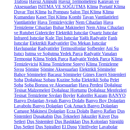
Trafosu
Havuz Ampulü
Havuz Termometresi
Karavan ve
Aksesuarları
ISITMA VE SOĞUTMA
Klima
Portatif Klima
Duvar Tipi Klima
Isı Pompası
Salon Tipi Klima
Klima
Kumandası
Kaset Tipi Klima
Kombi
Tavan Vantilatörleri
Vantilatörler
Hava Temizleyiciler
Nem Cihazları
Hava
Temizleme Cihazları
Buhar Makineleri
Nem Alma Cihazları
ve Rutubet Gidericiler
Elektrikli Isıtıcılar
Quartz Isıtıcılar
Infrared Isıtıcılar
Kule Tipi Isıtıcılar
Yağlı Radyatör
Fanlı
Isıtıcılar
Elektrikli Radyatörler
Dış Mekan Isıtıcılar
Havlupanlar
Radyatörler
Termosifonlar
Şofbenler
Ani Su
Isıtıcı
Isıtma ve Soğutma Yedek Parça
Radyatör Vanaları
Termostat
Klima Yedek Parça
Radyatör Yedek Parça
Klima
Temizleyicisi
Klima Temizleme Spreyi
Klima Temizleme
Sıvısı
Şömine
Şömine Aksesuarları
Elektrikli Şömineler
Bahçe Şömineleri
Bacasız Şömineler
Güneş Enerji Sistemleri
Soba
Doğalgaz Sobası
Kuzine Soba
Elektrikli Soba
Pelet
Soba
Soba Borusu ve Aksesuarları
Hava Perdesi
Doğalgaz
Tesisat Malzemeleri
Doğalgaz Hortumu
Doğalgaz Menfezleri
Tesisat Temizleme Sıvıları
Boyler
Kalorifer Kazanı
BANYO
Banyo Dolapları
Aynalı Banyo Dolabı
Banyo Boy Dolapları
Lavabolu Banyo Dolapları
Çok Amaçlı Banyo Dolapları
Çamaşır Makinesi Dolapları
Ecza Dolabı
Banyo Rafları
Duş
Sistemleri
Duşakabin
Duş Tekneleri
Jakuziler
Küvet
Duş
Setleri
Duş Sistemleri
Duş Başlıkları
Duş Kolonları
Sürgülü
Duş Setleri
Duş Spiralleri
El Duşu
Vitrifiyeler
Lavabolar