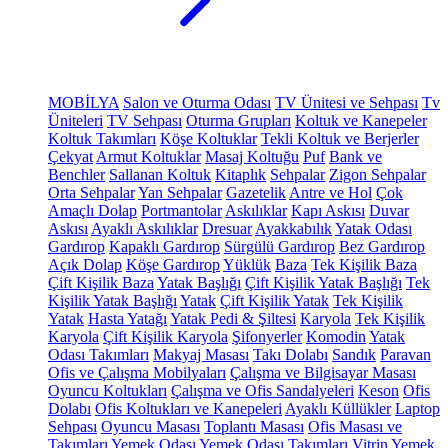
MOBİLYA
Salon ve Oturma Odası
TV Ünitesi ve Sehpası
Tv
Üniteleri
TV Sehpası
Oturma Grupları
Koltuk ve Kanepeler
Koltuk Takımları
Köşe Koltuklar
Tekli Koltuk ve Berjerler
Çekyat
Armut Koltuklar
Masaj Koltuğu
Puf
Bank ve
Benchler
Sallanan Koltuk
Kitaplık
Sehpalar
Zigon Sehpalar
Orta Sehpalar
Yan Sehpalar
Gazetelik
Antre ve Hol
Çok
Amaçlı Dolap
Portmantolar
Askılıklar
Kapı Askısı
Duvar
Askısı
Ayaklı Askılıklar
Dresuar
Ayakkabılık
Yatak Odası
Gardırop
Kapaklı Gardırop
Sürgülü Gardırop
Bez Gardırop
Açık Dolap
Köşe Gardırop
Yüklük
Baza
Tek Kişilik Baza
Çift Kişilik Baza
Yatak Başlığı
Çift Kişilik Yatak Başlığı
Tek
Kişilik Yatak Başlığı
Yatak
Çift Kişilik Yatak
Tek Kişilik
Yatak
Hasta Yatağı
Yatak Pedi & Şiltesi
Karyola
Tek Kişilik
Karyola
Çift Kişilik Karyola
Şifonyerler
Komodin
Yatak
Odası Takımları
Makyaj Masası
Takı Dolabı
Sandık
Paravan
Ofis ve Çalışma Mobilyaları
Çalışma ve Bilgisayar Masası
Oyuncu Koltukları
Çalışma ve Ofis Sandalyeleri
Keson
Ofis
Dolabı
Ofis Koltukları ve Kanepeleri
Ayaklı Küllükler
Laptop
Sehpası
Oyuncu Masası
Toplantı Masası
Ofis Masası ve
Takımları
Yemek Odası
Yemek Odası Takımları
Vitrin
Yemek