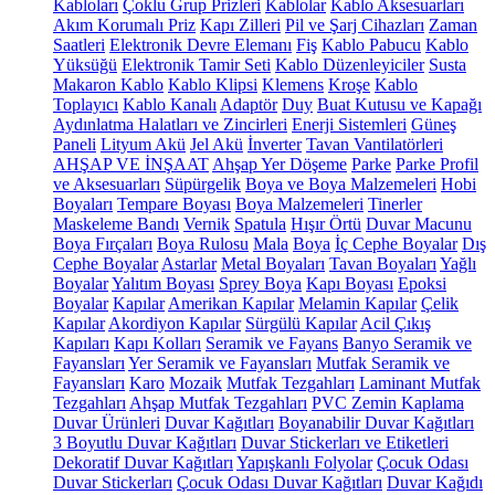
Kabloları
Çoklu Grup Prizleri
Kablolar
Kablo Aksesuarları
Akım Korumalı Priz
Kapı Zilleri
Pil ve Şarj Cihazları
Zaman
Saatleri
Elektronik Devre Elemanı
Fiş
Kablo Pabucu
Kablo
Yüksüğü
Elektronik Tamir Seti
Kablo Düzenleyiciler
Susta
Makaron Kablo
Kablo Klipsi
Klemens
Kroşe
Kablo
Toplayıcı
Kablo Kanalı
Adaptör
Duy
Buat Kutusu ve Kapağı
Aydınlatma Halatları ve Zincirleri
Enerji Sistemleri
Güneş
Paneli
Lityum Akü
Jel Akü
İnverter
Tavan Vantilatörleri
AHŞAP VE İNŞAAT
Ahşap Yer Döşeme
Parke
Parke Profil
ve Aksesuarları
Süpürgelik
Boya ve Boya Malzemeleri
Hobi
Boyaları
Tempare Boyası
Boya Malzemeleri
Tinerler
Maskeleme Bandı
Vernik
Spatula
Hışır Örtü
Duvar Macunu
Boya Fırçaları
Boya Rulosu
Mala
Boya
İç Cephe Boyalar
Dış
Cephe Boyalar
Astarlar
Metal Boyaları
Tavan Boyaları
Yağlı
Boyalar
Yalıtım Boyası
Sprey Boya
Kapı Boyası
Epoksi
Boyalar
Kapılar
Amerikan Kapılar
Melamin Kapılar
Çelik
Kapılar
Akordiyon Kapılar
Sürgülü Kapılar
Acil Çıkış
Kapıları
Kapı Kolları
Seramik ve Fayans
Banyo Seramik ve
Fayansları
Yer Seramik ve Fayansları
Mutfak Seramik ve
Fayansları
Karo
Mozaik
Mutfak Tezgahları
Laminant Mutfak
Tezgahları
Ahşap Mutfak Tezgahları
PVC Zemin Kaplama
Duvar Ürünleri
Duvar Kağıtları
Boyanabilir Duvar Kağıtları
3 Boyutlu Duvar Kağıtları
Duvar Stickerları ve Etiketleri
Dekoratif Duvar Kağıtları
Yapışkanlı Folyolar
Çocuk Odası
Duvar Stickerları
Çocuk Odası Duvar Kağıtları
Duvar Kağıdı