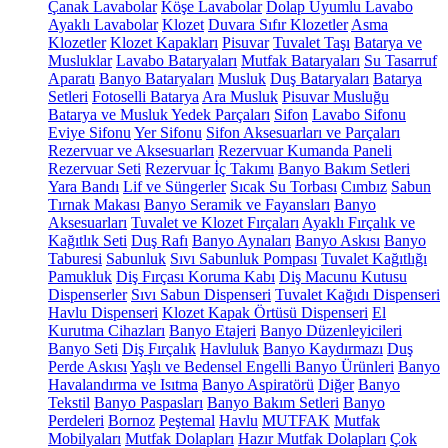
Çanak Lavabolar
Köşe Lavabolar
Dolap Uyumlu Lavabo
Ayaklı Lavabolar
Klozet
Duvara Sıfır Klozetler
Asma
Klozetler
Klozet Kapakları
Pisuvar
Tuvalet Taşı
Batarya ve
Musluklar
Lavabo Bataryaları
Mutfak Bataryaları
Su Tasarruf
Aparatı
Banyo Bataryaları
Musluk
Duş Bataryaları
Batarya
Setleri
Fotoselli Batarya
Ara Musluk
Pisuvar Musluğu
Batarya ve Musluk Yedek Parçaları
Sifon
Lavabo Sifonu
Eviye Sifonu
Yer Sifonu
Sifon Aksesuarları ve Parçaları
Rezervuar ve Aksesuarları
Rezervuar Kumanda Paneli
Rezervuar Seti
Rezervuar İç Takımı
Banyo Bakım Setleri
Yara Bandı
Lif ve Süngerler
Sıcak Su Torbası
Cımbız
Sabun
Tırnak Makası
Banyo Seramik ve Fayansları
Banyo
Aksesuarları
Tuvalet ve Klozet Fırçaları
Ayaklı Fırçalık ve
Kağıtlık Seti
Duş Rafı
Banyo Aynaları
Banyo Askısı
Banyo
Taburesi
Sabunluk
Sıvı Sabunluk Pompası
Tuvalet Kağıtlığı
Pamukluk
Diş Fırçası Koruma Kabı
Diş Macunu Kutusu
Dispenserler
Sıvı Sabun Dispenseri
Tuvalet Kağıdı Dispenseri
Havlu Dispenseri
Klozet Kapak Örtüsü Dispenseri
El
Kurutma Cihazları
Banyo Etajeri
Banyo Düzenleyicileri
Banyo Seti
Diş Fırçalık
Havluluk
Banyo Kaydırmazı
Duş
Perde Askısı
Yaşlı ve Bedensel Engelli Banyo Ürünleri
Banyo
Havalandırma ve Isıtma
Banyo Aspiratörü
Diğer
Banyo
Tekstil
Banyo Paspasları
Banyo Bakım Setleri
Banyo
Perdeleri
Bornoz
Peştemal
Havlu
MUTFAK
Mutfak
Mobilyaları
Mutfak Dolapları
Hazır Mutfak Dolapları
Çok