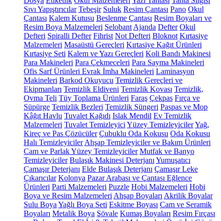
Dosya
Etiketlik
Okul Malzemeleri
Yazı Tahtası
Tahta Silgisi
Sıvı Yapıştırıcılar
Tebeşir
Suluk
Resim Çantası
Pano
Okul
Çantası
Kalem Kutusu
Beslenme Çantası
Resim Boyaları ve
Resim Boya Malzemeleri
Selobant
Ajanda
Defter
Okul
Defteri
Spiralli Defter
Fihrist
Not Defteri
Bloknot
Kırtasiye
Malzemeleri
Masaüstü Gereçleri
Kırtasiye Kağıt Ürünleri
Kırtasiye Seti
Kalem ve Yazı Gereçleri
Koli Bandı Makinesi
Para Makineleri
Para Çekmeceleri
Para Sayma Makineleri
Ofis Sarf Ürünleri
Evrak İmha Makineleri
Laminasyon
Makineleri
Barkod Okuyucu
Temizlik Gereçleri ve
Ekipmanları
Temizlik Eldiveni
Temizlik Kovası
Temizlik,
Ovma Teli
Tüy Toplama Ürünleri
Faraş
Çekpas
Fırça ve
Süpürge
Temizlik Bezleri
Temizlik Süngeri
Paspas ve Mop
Kâğıt Havlu
Tuvalet Kağıdı
Islak Mendil
Ev Temizlik
Malzemeleri
Tuvalet Temizleyici
Yüzey Temizleyiciler
Yağ,
Kireç ve Pas Çözücüler
Çubuklu Oda Kokusu
Oda Kokusu
Halı Temizleyiciler
Ahşap Temizleyiciler ve Bakım Ürünleri
Cam ve Parlak Yüzey Temizleyiciler
Mutfak ve Banyo
Temizleyiciler
Bulaşık Makinesi Deterjanı
Yumuşatıcı
Çamaşır Deterjanı
Elde Bulaşık Deterjanı
Çamaşır Leke
Çıkarıcılar
Kolonya
Pazar Arabası ve Çantası
Eğlence
Ürünleri
Parti Malzemeleri
Puzzle
Hobi Malzemeleri
Hobi
Boya ve Resim Malzemeleri
Ahşap Boyaları
Akrilik Boyalar
Sulu Boya
Yağlı Boya Seti
Eskitme Boyası
Cam ve Seramik
Boyaları
Metalik Boya
Şövale
Kumaş Boyaları
Resim Fırçası