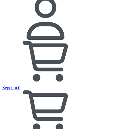
Sepetim
0