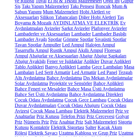
ve Rulosu
Tuval
El İşi & Tekstil Malzemeleri
Örgü İpi
Güpür
Şiş
Takı Yapım Malzemeleri
Takı Pensesi
Boncuk
Mum &
Sabun Yapımı
Mum Malzemeleri
Hobi Aletleri ve
Aksesuarları
Silikon Tabancaları
Diğer Hobi Aletleri
Taş
Boyama & Mozaik
AYDINLATMA VE ELEKTRİK
Ev
Aydınlatmaları
Avizeler
Sarkıt Avizeler
Plafonyer Avizeler
Lambaderler ve Aksesuarları
Lambader
Lambader Başlığı
Lambader Ayağı
Spotlar
Gömme Spotlar
Sıvaüstü Spotlar
Tavan Spotlar
Ampuller
Led Ampul
Halojen Ampul
Tasarruflu Ampul
Rustik Ampul
Akıllı Ampul
Floresan
Ampul
Abajurlar ve Aksesuarları
Abajur
Abajur Şapkaları
Abajur Ayaklığı
Fener ve Işıldaklar
Aplikler
Duvar Aplikleri
Tablo Aplikleri
Banyo Aplikleri
Lamba
Gece Lambaları
Masa
Lambaları
Led Şerit
Armatür
Led Armatür
Led Panel
Tezgah
Altı Aydınlatma
Bahçe Aydınlatma
Dış Mekan Aydınlatmalar
Solar Aydınlatma
Projektör ve Sensörler
Bahçe Aplikleri
Bahçe Feneri ve Meşaleler
Bahçe Masa Üstü Aydınlatma
Bahçe Set Üstü Aydınlatma
Bahçe Aydınlatma Direkleri
Çocuk Odası Aydınlatma
Çocuk Gece Lambası
Çocuk Odası
Duvar Aydınlatmaları
Çocuk Odası Abajuru
Çocuk Odası
Avizesi
Çocuk Masa Lambası
Elektrik Malzemeleri
Priz ve
Anahtarlar
Priz Kutusu
Telefon Prizi
Priz Çerçevesi
Golyat
Priz
Nümeris Priz
Priz
Anahtar Priz
Şalt Malzemeleri
Sigorta
Kutusu
Kontaktör
Elektrik Sigortası
Şalter
Kaçak Akım
Rölesi
Elektrik Sayacı
Uzatma Kablosu ve Grup Priz
Uzatma