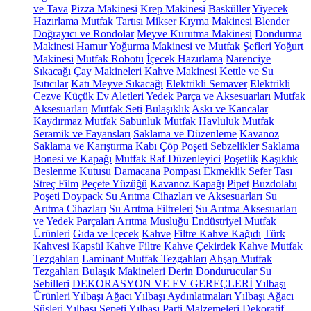
ve Tava
Pizza Makinesi
Krep Makinesi
Basküller
Yiyecek
Hazırlama
Mutfak Tartısı
Mikser
Kıyma Makinesi
Blender
Doğrayıcı ve Rondolar
Meyve Kurutma Makinesi
Dondurma
Makinesi
Hamur Yoğurma Makinesi ve Mutfak Şefleri
Yoğurt
Makinesi
Mutfak Robotu
İçecek Hazırlama
Narenciye
Sıkacağı
Çay Makineleri
Kahve Makinesi
Kettle ve Su
Isıtıcılar
Katı Meyve Sıkacağı
Elektrikli Semaver
Elektrikli
Cezve
Küçük Ev Aletleri Yedek Parça ve Aksesuarları
Mutfak
Aksesuarları
Mutfak Seti
Bulaşıklık
Askı ve Kancalar
Kaydırmaz
Mutfak Sabunluk
Mutfak Havluluk
Mutfak
Seramik ve Fayansları
Saklama ve Düzenleme
Kavanoz
Saklama ve Karıştırma Kabı
Çöp Poşeti
Sebzelikler
Saklama
Bonesi ve Kapağı
Mutfak Raf Düzenleyici
Poşetlik
Kaşıklık
Beslenme Kutusu
Damacana Pompası
Ekmeklik
Sefer Tası
Streç Film
Peçete Yüzüğü
Kavanoz Kapağı
Pipet
Buzdolabı
Poşeti
Doypack
Su Arıtma Cihazları ve Aksesuarları
Su
Arıtma Cihazları
Su Arıtma Filtreleri
Su Arıtma Aksesuarları
ve Yedek Parçaları
Arıtma Musluğu
Endüstriyel Mutfak
Ürünleri
Gıda ve İçecek
Kahve
Filtre Kahve Kağıdı
Türk
Kahvesi
Kapsül Kahve
Filtre Kahve
Çekirdek Kahve
Mutfak
Tezgahları
Laminant Mutfak Tezgahları
Ahşap Mutfak
Tezgahları
Bulaşık Makineleri
Derin Dondurucular
Su
Sebilleri
DEKORASYON VE EV GEREÇLERİ
Yılbaşı
Ürünleri
Yılbaşı Ağacı
Yılbaşı Aydınlatmaları
Yılbaşı Ağacı
Süsleri
Yılbaşı Sepeti
Yılbaşı Parti Malzemeleri
Dekoratif