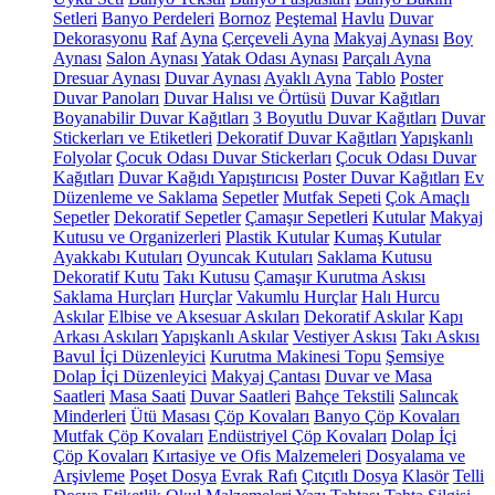
Setleri
Banyo Perdeleri
Bornoz
Peştemal
Havlu
Duvar
Dekorasyonu
Raf
Ayna
Çerçeveli Ayna
Makyaj Aynası
Boy
Aynası
Salon Aynası
Yatak Odası Aynası
Parçalı Ayna
Dresuar Aynası
Duvar Aynası
Ayaklı Ayna
Tablo
Poster
Duvar Panoları
Duvar Halısı ve Örtüsü
Duvar Kağıtları
Boyanabilir Duvar Kağıtları
3 Boyutlu Duvar Kağıtları
Duvar
Stickerları ve Etiketleri
Dekoratif Duvar Kağıtları
Yapışkanlı
Folyolar
Çocuk Odası Duvar Stickerları
Çocuk Odası Duvar
Kağıtları
Duvar Kağıdı Yapıştırıcısı
Poster Duvar Kağıtları
Ev
Düzenleme ve Saklama
Sepetler
Mutfak Sepeti
Çok Amaçlı
Sepetler
Dekoratif Sepetler
Çamaşır Sepetleri
Kutular
Makyaj
Kutusu ve Organizerleri
Plastik Kutular
Kumaş Kutular
Ayakkabı Kutuları
Oyuncak Kutuları
Saklama Kutusu
Dekoratif Kutu
Takı Kutusu
Çamaşır Kurutma Askısı
Saklama Hurçları
Hurçlar
Vakumlu Hurçlar
Halı Hurcu
Askılar
Elbise ve Aksesuar Askıları
Dekoratif Askılar
Kapı
Arkası Askıları
Yapışkanlı Askılar
Vestiyer Askısı
Takı Askısı
Bavul İçi Düzenleyici
Kurutma Makinesi Topu
Şemsiye
Dolap İçi Düzenleyici
Makyaj Çantası
Duvar ve Masa
Saatleri
Masa Saati
Duvar Saatleri
Bahçe Tekstili
Salıncak
Minderleri
Ütü Masası
Çöp Kovaları
Banyo Çöp Kovaları
Mutfak Çöp Kovaları
Endüstriyel Çöp Kovaları
Dolap İçi
Çöp Kovaları
Kırtasiye ve Ofis Malzemeleri
Dosyalama ve
Arşivleme
Poşet Dosya
Evrak Rafı
Çıtçıtlı Dosya
Klasör
Telli