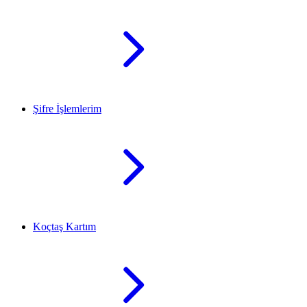
Şifre İşlemlerim
Koçtaş Kartım