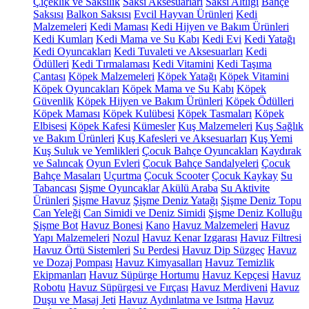
Çiçeklik ve Saksılık
Saksı Aksesuarları
Saksı Altlığı
Bahçe
Saksısı
Balkon Saksısı
Evcil Hayvan Ürünleri
Kedi
Malzemeleri
Kedi Maması
Kedi Hijyen ve Bakım Ürünleri
Kedi Kumları
Kedi Mama ve Su Kabı
Kedi Evi
Kedi Yatağı
Kedi Oyuncakları
Kedi Tuvaleti ve Aksesuarları
Kedi
Ödülleri
Kedi Tırmalaması
Kedi Vitamini
Kedi Taşıma
Çantası
Köpek Malzemeleri
Köpek Yatağı
Köpek Vitamini
Köpek Oyuncakları
Köpek Mama ve Su Kabı
Köpek
Güvenlik
Köpek Hijyen ve Bakım Ürünleri
Köpek Ödülleri
Köpek Maması
Köpek Kulübesi
Köpek Tasmaları
Köpek
Elbisesi
Köpek Kafesi
Kümesler
Kuş Malzemeleri
Kuş Sağlık
ve Bakım Ürünleri
Kuş Kafesleri ve Aksesuarları
Kuş Yemi
Kuş Suluk ve Yemlikleri
Çocuk Bahçe Oyuncakları
Kaydırak
ve Salıncak
Oyun Evleri
Çocuk Bahçe Sandalyeleri
Çocuk
Bahçe Masaları
Uçurtma
Çocuk Scooter
Çocuk Kaykay
Su
Tabancası
Şişme Oyuncaklar
Akülü Araba
Su Aktivite
Ürünleri
Şişme Havuz
Şişme Deniz Yatağı
Şişme Deniz Topu
Can Yeleği
Can Simidi ve Deniz Simidi
Şişme Deniz Kolluğu
Şişme Bot
Havuz Bonesi
Kano
Havuz Malzemeleri
Havuz
Yapı Malzemeleri
Nozul
Havuz Kenar Izgarası
Havuz Filtresi
Havuz Örtü Sistemleri
Su Perdesi
Havuz Dip Süzgeç
Havuz
ve Dozaj Pompası
Havuz Kimyasalları
Havuz Temizlik
Ekipmanları
Havuz Süpürge Hortumu
Havuz Kepçesi
Havuz
Robotu
Havuz Süpürgesi ve Fırçası
Havuz Merdiveni
Havuz
Duşu ve Masaj Jeti
Havuz Aydınlatma ve Isıtma
Havuz