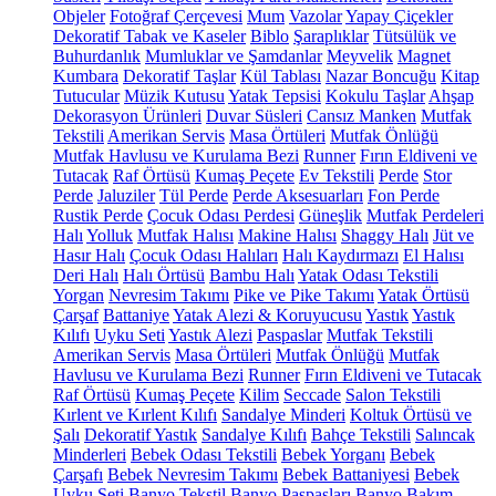
Objeler
Fotoğraf Çerçevesi
Mum
Vazolar
Yapay Çiçekler
Dekoratif Tabak ve Kaseler
Biblo
Şaraplıklar
Tütsülük ve
Buhurdanlık
Mumluklar ve Şamdanlar
Meyvelik
Magnet
Kumbara
Dekoratif Taşlar
Kül Tablası
Nazar Boncuğu
Kitap
Tutucular
Müzik Kutusu
Yatak Tepsisi
Kokulu Taşlar
Ahşap
Dekorasyon Ürünleri
Duvar Süsleri
Cansız Manken
Mutfak
Tekstili
Amerikan Servis
Masa Örtüleri
Mutfak Önlüğü
Mutfak Havlusu ve Kurulama Bezi
Runner
Fırın Eldiveni ve
Tutacak
Raf Örtüsü
Kumaş Peçete
Ev Tekstili
Perde
Stor
Perde
Jaluziler
Tül Perde
Perde Aksesuarları
Fon Perde
Rustik Perde
Çocuk Odası Perdesi
Güneşlik
Mutfak Perdeleri
Halı
Yolluk
Mutfak Halısı
Makine Halısı
Shaggy Halı
Jüt ve
Hasır Halı
Çocuk Odası Halıları
Halı Kaydırmazı
El Halısı
Deri Halı
Halı Örtüsü
Bambu Halı
Yatak Odası Tekstili
Yorgan
Nevresim Takımı
Pike ve Pike Takımı
Yatak Örtüsü
Çarşaf
Battaniye
Yatak Alezi & Koruyucusu
Yastık
Yastık
Kılıfı
Uyku Seti
Yastık Alezi
Paspaslar
Mutfak Tekstili
Amerikan Servis
Masa Örtüleri
Mutfak Önlüğü
Mutfak
Havlusu ve Kurulama Bezi
Runner
Fırın Eldiveni ve Tutacak
Raf Örtüsü
Kumaş Peçete
Kilim
Seccade
Salon Tekstili
Kırlent ve Kırlent Kılıfı
Sandalye Minderi
Koltuk Örtüsü ve
Şalı
Dekoratif Yastık
Sandalye Kılıfı
Bahçe Tekstili
Salıncak
Minderleri
Bebek Odası Tekstili
Bebek Yorganı
Bebek
Çarşafı
Bebek Nevresim Takımı
Bebek Battaniyesi
Bebek
Uyku Seti
Banyo Tekstil
Banyo Paspasları
Banyo Bakım