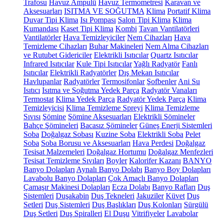
Trafosu
Havuz Ampulü
Havuz Termometresi
Karavan ve
Aksesuarları
ISITMA VE SOĞUTMA
Klima
Portatif Klima
Duvar Tipi Klima
Isı Pompası
Salon Tipi Klima
Klima
Kumandası
Kaset Tipi Klima
Kombi
Tavan Vantilatörleri
Vantilatörler
Hava Temizleyiciler
Nem Cihazları
Hava
Temizleme Cihazları
Buhar Makineleri
Nem Alma Cihazları
ve Rutubet Gidericiler
Elektrikli Isıtıcılar
Quartz Isıtıcılar
Infrared Isıtıcılar
Kule Tipi Isıtıcılar
Yağlı Radyatör
Fanlı
Isıtıcılar
Elektrikli Radyatörler
Dış Mekan Isıtıcılar
Havlupanlar
Radyatörler
Termosifonlar
Şofbenler
Ani Su
Isıtıcı
Isıtma ve Soğutma Yedek Parça
Radyatör Vanaları
Termostat
Klima Yedek Parça
Radyatör Yedek Parça
Klima
Temizleyicisi
Klima Temizleme Spreyi
Klima Temizleme
Sıvısı
Şömine
Şömine Aksesuarları
Elektrikli Şömineler
Bahçe Şömineleri
Bacasız Şömineler
Güneş Enerji Sistemleri
Soba
Doğalgaz Sobası
Kuzine Soba
Elektrikli Soba
Pelet
Soba
Soba Borusu ve Aksesuarları
Hava Perdesi
Doğalgaz
Tesisat Malzemeleri
Doğalgaz Hortumu
Doğalgaz Menfezleri
Tesisat Temizleme Sıvıları
Boyler
Kalorifer Kazanı
BANYO
Banyo Dolapları
Aynalı Banyo Dolabı
Banyo Boy Dolapları
Lavabolu Banyo Dolapları
Çok Amaçlı Banyo Dolapları
Çamaşır Makinesi Dolapları
Ecza Dolabı
Banyo Rafları
Duş
Sistemleri
Duşakabin
Duş Tekneleri
Jakuziler
Küvet
Duş
Setleri
Duş Sistemleri
Duş Başlıkları
Duş Kolonları
Sürgülü
Duş Setleri
Duş Spiralleri
El Duşu
Vitrifiyeler
Lavabolar