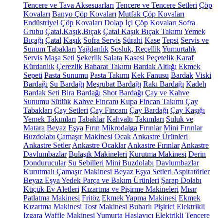
Tencere ve Tava Aksesuarları
Tencere ve Tencere Setleri
Çöp
Kovaları
Banyo Çöp Kovaları
Mutfak Çöp Kovaları
Endüstriyel Çöp Kovaları
Dolap İçi Çöp Kovaları
Sofra
Grubu
Çatal,Kaşık,Bıçak
Çatal Kaşık Bıçak Takımı
Yemek
Bıçağı
Çatal
Kaşık
Sofra Servis
Sürahi
Kase
Tepsi
Servis ve
Sunum Tabakları
Yağdanlık
Sosluk, Reçellik
Yumurtalık
Servis Maşa Seti
Şekerlik
Salata Kasesi
Peçetelik
Karaf
Kürdanlık
Çerezlik
Baharat Takımı
Bardak Altlığı
Ekmek
Sepeti
Pasta Sunumu
Pasta Takımı
Kek Fanusu
Bardak
Viski
Bardağı
Su Bardağı
Meşrubat Bardağı
Rakı Bardağı
Kadeh
Bardak Seti
Bira Bardağı
Shot Bardağı
Çay ve Kahve
Sunumu
Sütlük
Kahve Fincanı
Kupa
Fincan Takımı
Çay
Tabakları
Çay Setleri
Çay Fincanı
Çay Bardağı
Çay Kaşığı
Yemek Takımları
Tabaklar
Kahvaltı Takımları
Suluk ve
Matara
Beyaz Eşya
Fırın
Mikrodalga Fırınlar
Mini Fırınlar
Buzdolabı
Çamaşır Makinesi
Ocak
Ankastre Ürünleri
Ankastre Setler
Ankastre Ocaklar
Ankastre Fırınlar
Ankastre
Davlumbazlar
Bulaşık Makineleri
Kurutma Makinesi
Derin
Dondurucular
Su Sebilleri
Mini Buzdolabı
Davlumbazlar
Kurutmalı Çamaşır Makinesi
Beyaz Eşya Setleri
Aspiratörler
Beyaz Eşya Yedek Parça ve Bakım Ürünleri
Şarap Dolabı
Küçük Ev Aletleri
Kızartma ve Pişirme Makineleri
Mısır
Patlatma Makinesi
Fritöz
Ekmek Yapma Makinesi
Ekmek
Kızartma Makinesi
Tost Makinesi
Buharlı Pişirici
Elektrikli
Izgara
Waffle Makinesi
Yumurta Haşlayıcı
Elektrikli Tencere