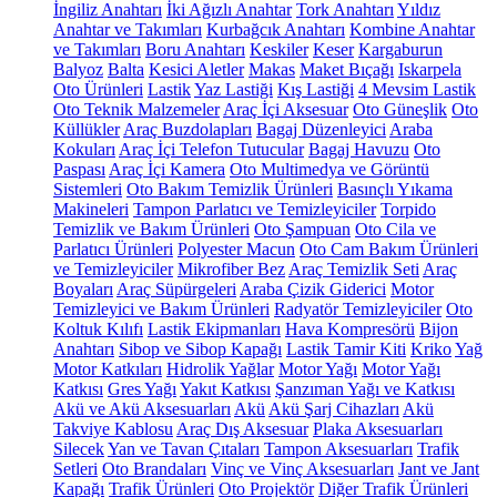
İngiliz Anahtarı
İki Ağızlı Anahtar
Tork Anahtarı
Yıldız
Anahtar ve Takımları
Kurbağcık Anahtarı
Kombine Anahtar
ve Takımları
Boru Anahtarı
Keskiler
Keser
Kargaburun
Balyoz
Balta
Kesici Aletler
Makas
Maket Bıçağı
Iskarpela
Oto Ürünleri
Lastik
Yaz Lastiği
Kış Lastiği
4 Mevsim Lastik
Oto Teknik Malzemeler
Araç İçi Aksesuar
Oto Güneşlik
Oto
Küllükler
Araç Buzdolapları
Bagaj Düzenleyici
Araba
Kokuları
Araç İçi Telefon Tutucular
Bagaj Havuzu
Oto
Paspası
Araç İçi Kamera
Oto Multimedya ve Görüntü
Sistemleri
Oto Bakım Temizlik Ürünleri
Basınçlı Yıkama
Makineleri
Tampon Parlatıcı ve Temizleyiciler
Torpido
Temizlik ve Bakım Ürünleri
Oto Şampuan
Oto Cila ve
Parlatıcı Ürünleri
Polyester Macun
Oto Cam Bakım Ürünleri
ve Temizleyiciler
Mikrofiber Bez
Araç Temizlik Seti
Araç
Boyaları
Araç Süpürgeleri
Araba Çizik Giderici
Motor
Temizleyici ve Bakım Ürünleri
Radyatör Temizleyiciler
Oto
Koltuk Kılıfı
Lastik Ekipmanları
Hava Kompresörü
Bijon
Anahtarı
Sibop ve Sibop Kapağı
Lastik Tamir Kiti
Kriko
Yağ
Motor Katkıları
Hidrolik Yağlar
Motor Yağı
Motor Yağı
Katkısı
Gres Yağı
Yakıt Katkısı
Şanzıman Yağı ve Katkısı
Akü ve Akü Aksesuarları
Akü
Akü Şarj Cihazları
Akü
Takviye Kablosu
Araç Dış Aksesuar
Plaka Aksesuarları
Silecek
Yan ve Tavan Çıtaları
Tampon Aksesuarları
Trafik
Setleri
Oto Brandaları
Vinç ve Vinç Aksesuarları
Jant ve Jant
Kapağı
Trafik Ürünleri
Oto Projektör
Diğer Trafik Ürünleri