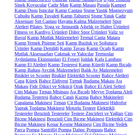
Sinek Kovucular
Çadır Matı
Kamp Masası
Pusula
Kampet
Kamp Duşu
Isıtıcılar
Kamp Çantası
Şişme Yastık
Magnezyum
Çubuğu
Kamp Tuvaleti
Kamp Taburesi
Şişme Yatak
Çadır
Aksesuarı
Sırt Çantası
Hayatta Kalma Malzemeleri
Spor
Aletleri
Pilates, Yoga ve Jimnastik
Ağırlık ve Halter Ürünleri
Fitness ve Kardiyo Ürünleri
Diğer Spor Ürünleri
Valiz ve
Bavul
Kamp Mutfak Malzemeleri
Termal Çanta
Matara
Kamp Yemek Pişirme Seti
Kamp Buzluk ve Soğutucu
Ürünler
Kamp Demliği
Kamp Tavası
Kamp Ocağı
Kamp
Mutfak Aksesuarları
Çakmak ve Yakıcılar
Termoslar
Aydınlatma Ekipmanları
El Feneri
Işıldak
Kafa Lambası
Kamp El Aletleri
Kamp Testeresi
Kamp Küreği
Kamp Bıçağı
Kamp Baltası
Avcılık Malzemeleri
Balık Av Malzemeleri
Bisiklet ve Scooter
Bisiklet
Elektrikli Scooter
Bahçe Aletleri
Çapa
Kürek
Bahçe Eldiveni
Tırmık
Budama Makası
Aşı
Makası
Fide Dikici ve Sökücü
Orak
Bahçe El Aleti Setleri
Çim Makası
Tırpan Misinası
Aşı Bıçağı
Meyve Toplama Aleti
Budama Testeresi
Bahçe Çatalı
Kazma
Bahçe Makineleri
Çapalama Makinesi
Tırpan
Çit Budama Makinesi
Hidrofor
Yaprak Toplama Makinesi
Motorlu Testere
Elektrikli
Testereler
Benzinli Testereler
Testere Zincirleri ve Yağları
Çim
Biçme Makinesi
Benzinli Çim Biçme Makinesi
Elektrikli Çim
Biçme Makinesi
Kenar Kesme Makinesi
Çim Biçme Yedek
Parça
Pompa
Santrifüj Pompa
Dalgıç Pompası
Bahçe