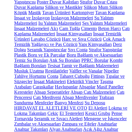
Yapıştırıcısı
Poster Duvar Kağıtları
Strafor
Duvar Çıtası
Duvar Kaplama
Silikon ve Mastikler
Silikon
Mum Silikon
Köpük
Mastik
Tavan Ürünleri
Kartonpiyer
Tavan Kaplama
İnşaat ve İzolasyon
İzolasyon Malzemeleri
Su Yalıtım
Malzemeleri
Isı Yalıtım Malzemeleri
Ses Yalıtım Malzemeleri
İnşaat Malzemeleri
Alçı
Cam Tuğla
Çimento
Beton Harcı
Çatı
Kaplama Malzemeleri
İnşaat Kimyasalları
İnşaat Temizlik
Ürünleri
Lavabo Çözücü
Harç ve Sıva Çözücü
Çok Amaçlı
Temizlik
Yağlayıcı ve Pas Çözücü
Yapı Kimyasalları
Derz
Dolgu
Seramik Yapıştırıcılar
Sıvı Conta
Strafor Yapıştırılar
Plastik Boru ve Ek Parçalar
Boru Bağlantı ve Aksesuarları
Temiz Su Boruları
Atık Su Boruları
PPRC Borular
Kombi
Bağlantı Boruları
Tesisat Tamir ve Bağlantı Malzemeleri
Musluk Uzatma
Regülatörler
Valfler ve Vanalar
Nipeller
Tahliye Hortumu
Conta
Taharet Çubuğu
Fittings
Tıpalar ve
Süzgeçler
İnşaat Makineleri
Elektrikli Vinçler
Taşıma
Arabaları
Caraskallar
Havlupanlar
Ahşaplar
Masif Paneller
Keresteler
Ahşap Seperatörler
Ahşap Çatı Malzemeleri
Çatı
Penceresi
Çatı Merdiveni
Ahşap Merdivenler
Trabzan
Sundurma
Menfezler
Banyo Menfezi
Su Deposu
HIRDAVAT EL ALETLERİ VE OTO
El Aletleri
Lokma ve
Lokma Takımları
Çekiç
El Testereleri
Kesici Grubu
Pense
Tornavida
Seramik ve Sıvacı Aletleri
Mengene ve İşkenceler
Zımbalar ve Aksesuarları
Zımpara ve Eğeler
Anahtarlar
Anahtar Takımları
Alyan Anahtarları
Açık Ağız Anahtar