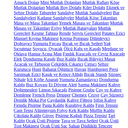
Amaçlı Dolap
Mini Mutfak Dolapları
Mutfak Rafları
Köşe
Mutfak Dolapları
Mutfak Boy Dolabı
Kiler Dolabı
Ekmek ve
Sebze Dolabı
Tabureler
Sandalye
Mutfak Sandalyeleri
Bar
Sandalyeleri
Katlanır Sandalyeler
Mutfak Köşe Takımları
Masa ve Masa Takımları
Yemek Masası ve Takımları
Mutfak
Masası ve Takımları
Eviye
Mutfak Bataryaları
Mutfak
Gereçleri
Kesme Tahtası
Rende
Servis Gereçleri
Patates Ezici
Manuel Kıyma Makinesi
Krema Pompası
Dilimleyici
Doğrayıcı
Yumurta Fırçası
Bıçak ve Bıçak Setleri
Yağ
Sıçratmaz
Soyucu, Oyacak
Ölçü Kabı ve Kaşığı
Merdane ve
Oklava
Hamur Açma Matı
Fındık Kıracağı ve Ceviz Kıracağı
Elek
Dondurma Kaşığı
Buz Kalıbı
Bıçak Bileyici Masat
Açacak ve Tirbuşon
Çekirdek Çıkarıcı
Çırpıcı
Sebze
Kurutucu
Huni
Baharat Öğütücü
Havan
Hamburger Presi
Sarımsak Ezici
Kaşık ve Kepçe Altlığı
Bıçak Standı
Süzgeç
Nihale
İçli Köfte Aparatı
Yumurta Zamanlayıcı
Dondurma
Kalıbı
Buz Kovası
Et Dövme Aleti
Sarma Makinesi
Kahve
Değirmenleri
Limon Sıkacağı
Pişirme Grubu
Çay ve Kahve
Demleme
French Press
Dripper
Chemex
Cezve
Çay Süzgeci
Demlik
Moka Pot
Çaydanlık
Kahve Filtresi
Sifon Kahve
Fırında Pişirme
Pasta Kalıbı
Kurabiye Kalıbı
Fırın Tepsisi
Cam Tepsi
Alüminyum Folyo
Kek Kalıbı
Muffin Kalıbı
Çikolata Kalıbı
Güveç
Pişirme Kağıdı
Pizza Tepsisi
Tart
Kalıbı
Ocak Üstü Pişirme
Tava ve Tava Setleri
Ocak Üstü
Tost Makinesi
Ocak Üstü Sac
Sahan
Düdüklü Tencere