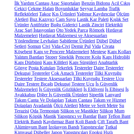
İlk Yardım Çantası
Araç Sigortaları
Benzin Bidonu
Acil Çıkış
Çekici
Çekme Halatı
Boyunluklar
Seyyar Lamba
Trafik
Reflektörleri
Takoz
Kış Ürünleri
Yağmur Kaydırıcılar
Ölçüm
Aletleri
Buz Kazıyıcı
Cam Suyu
Lastik Kar Paleti
Kışlık Set
Ürünler
Antifrizler
Buğu Giderici
Lastik Zinciri
Elektrikli
Araç Şarj İstasyonları
Oto Yedek Parça
Römork
Hırdavat
Malzemeleri
Hırdavat Malzemesi ve Aksesuarları
Yönlendirme Levhaları
Sabitleme Ürünleri
Dübel
Dübel
Setleri
Somun
Çivi
Vida-Çivi
Demir Pul
Vida
Civata
Köşebent
Kapı ve Pencere Malzemeleri
Menteşe
Kapı Kolları
Yalıtım Bantları
Stoper
Sineklik
Pencere Kolu
Kapı Hidroliği
Kapı Dürbünü
Kapı Kilitleri
Kapı Sürgüleri
Anahtarlık
Gönye
Posta Kutuları
Tekerlek
Testereler
Daire Testereler
Dekupaj Testereler
Çok Amaçlı Testereler
Tilki Kuyruğu
Testereler
Testere Aksesuarları
Tilki Kuyruğu Testere Ucu
Daire Testere Bıçağı
Dekupaj Testere Ucu
İş Güvenlik
Malzemeleri
İş Güvenlik Gözlükleri
İş Eldiveni
İş Elbisesi
İş
Ayakkabısı
Diğer İş Güvenlik Ürünleri
Siperlik
Lanyard
Takım Çanta Ve Dolapları
Takım Çantası
Takım ve Hizmet
Dolapları
Avadanlık
Ölçü Aletleri
Metre ve Şerit Metre
Su
Terazisi
Oda Termostatı
Silikon ve Mastikler
Silikon
Mum
Silikon
Köpük
Mastik
Yapıştırıcı ve Bantlar
Bant
Teflon Bant
Elektrik Bandı
Kaydırmaz Bant
Koli Bandı
Çift Taraflı Bant
Alüminyum Bant
İzolasyon Bandı
Yapıştırıcılar
Tutkal
Kimyasal Dübeller
Japon Yapıştırıcıları
Epoksi
Hızlı