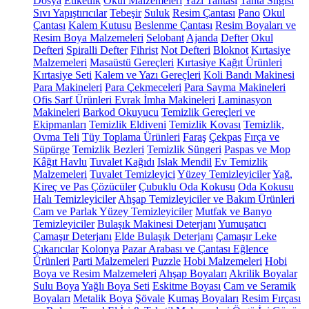
Dosya
Etiketlik
Okul Malzemeleri
Yazı Tahtası
Tahta Silgisi
Sıvı Yapıştırıcılar
Tebeşir
Suluk
Resim Çantası
Pano
Okul
Çantası
Kalem Kutusu
Beslenme Çantası
Resim Boyaları ve
Resim Boya Malzemeleri
Selobant
Ajanda
Defter
Okul
Defteri
Spiralli Defter
Fihrist
Not Defteri
Bloknot
Kırtasiye
Malzemeleri
Masaüstü Gereçleri
Kırtasiye Kağıt Ürünleri
Kırtasiye Seti
Kalem ve Yazı Gereçleri
Koli Bandı Makinesi
Para Makineleri
Para Çekmeceleri
Para Sayma Makineleri
Ofis Sarf Ürünleri
Evrak İmha Makineleri
Laminasyon
Makineleri
Barkod Okuyucu
Temizlik Gereçleri ve
Ekipmanları
Temizlik Eldiveni
Temizlik Kovası
Temizlik,
Ovma Teli
Tüy Toplama Ürünleri
Faraş
Çekpas
Fırça ve
Süpürge
Temizlik Bezleri
Temizlik Süngeri
Paspas ve Mop
Kâğıt Havlu
Tuvalet Kağıdı
Islak Mendil
Ev Temizlik
Malzemeleri
Tuvalet Temizleyici
Yüzey Temizleyiciler
Yağ,
Kireç ve Pas Çözücüler
Çubuklu Oda Kokusu
Oda Kokusu
Halı Temizleyiciler
Ahşap Temizleyiciler ve Bakım Ürünleri
Cam ve Parlak Yüzey Temizleyiciler
Mutfak ve Banyo
Temizleyiciler
Bulaşık Makinesi Deterjanı
Yumuşatıcı
Çamaşır Deterjanı
Elde Bulaşık Deterjanı
Çamaşır Leke
Çıkarıcılar
Kolonya
Pazar Arabası ve Çantası
Eğlence
Ürünleri
Parti Malzemeleri
Puzzle
Hobi Malzemeleri
Hobi
Boya ve Resim Malzemeleri
Ahşap Boyaları
Akrilik Boyalar
Sulu Boya
Yağlı Boya Seti
Eskitme Boyası
Cam ve Seramik
Boyaları
Metalik Boya
Şövale
Kumaş Boyaları
Resim Fırçası