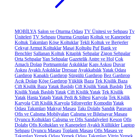
MOBİLYA
Salon ve Oturma Odası
TV Ünitesi ve Sehpası
Tv
Üniteleri
TV Sehpası
Oturma Grupları
Koltuk ve Kanepeler
Koltuk Takımları
Köşe Koltuklar
Tekli Koltuk ve Berjerler
Çekyat
Armut Koltuklar
Masaj Koltuğu
Puf
Bank ve
Benchler
Sallanan Koltuk
Kitaplık
Sehpalar
Zigon Sehpalar
Orta Sehpalar
Yan Sehpalar
Gazetelik
Antre ve Hol
Çok
Amaçlı Dolap
Portmantolar
Askılıklar
Kapı Askısı
Duvar
Askısı
Ayaklı Askılıklar
Dresuar
Ayakkabılık
Yatak Odası
Gardırop
Kapaklı Gardırop
Sürgülü Gardırop
Bez Gardırop
Açık Dolap
Köşe Gardırop
Yüklük
Baza
Tek Kişilik Baza
Çift Kişilik Baza
Yatak Başlığı
Çift Kişilik Yatak Başlığı
Tek
Kişilik Yatak Başlığı
Yatak
Çift Kişilik Yatak
Tek Kişilik
Yatak
Hasta Yatağı
Yatak Pedi & Şiltesi
Karyola
Tek Kişilik
Karyola
Çift Kişilik Karyola
Şifonyerler
Komodin
Yatak
Odası Takımları
Makyaj Masası
Takı Dolabı
Sandık
Paravan
Ofis ve Çalışma Mobilyaları
Çalışma ve Bilgisayar Masası
Oyuncu Koltukları
Çalışma ve Ofis Sandalyeleri
Keson
Ofis
Dolabı
Ofis Koltukları ve Kanepeleri
Ayaklı Küllükler
Laptop
Sehpası
Oyuncu Masası
Toplantı Masası
Ofis Masası ve
Takımları
Yemek Odası
Yemek Odası Takımları
Vitrin
Yemek