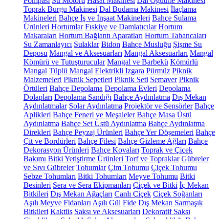
Pompası
Su Motoru
Hasat Makinesi
Dal Öğütme Makinesi
Toprak Burgu Makinesi
Dal Budama Makinesi
İlaçlama
Makineleri
Bahçe İş ve İnşaat Makineleri
Bahçe Sulama
Ürünleri
Hortumlar
Fıskiye ve Damlatıcılar
Hortum
Makaraları
Hortum Bağlantı Aparatları
Hortum Tabancaları
Su Zamanlayıcı
Sulaklar
Bidon
Bahçe Musluğu
Şişme Su
Deposu
Mangal ve Aksesuarları
Mangal Aksesuarları
Mangal
Kömürü ve Tutuşturucular
Mangal ve Barbekü
Kömürlü
Mangal
Tüplü Mangal
Elektrikli Izgara
Pürmüz
Piknik
Malzemeleri
Piknik Sepetleri
Piknik Seti
Semaver
Piknik
Örtüleri
Bahçe Depolama
Depolama Evleri
Depolama
Dolapları
Depolama Sandığı
Bahçe Aydınlatma
Dış Mekan
Aydınlatmalar
Solar Aydınlatma
Projektör ve Sensörler
Bahçe
Aplikleri
Bahçe Feneri ve Meşaleler
Bahçe Masa Üstü
Aydınlatma
Bahçe Set Üstü Aydınlatma
Bahçe Aydınlatma
Direkleri
Bahçe Peyzaj Ürünleri
Bahçe Yer Döşemeleri
Bahçe
Çit ve Bordürleri
Bahçe Filesi
Bahçe Gizleme Ağları
Bahçe
Dekorasyon Ürünleri
Bahçe Kovaları
Toprak ve Çiçek
Bakımı
Bitki Yetiştirme Ürünleri
Torf ve Topraklar
Gübreler
ve Sıvı Gübreler
Tohumlar
Çim Tohumu
Çiçek Tohumu
Sebze Tohumları
Bitki Tohumları
Meyve Tohumu
Bitki
Besinleri
Sera ve Sera Ekipmanları
Çiçek ve Bitki
İç Mekan
Bitkileri
Dış Mekan Ağaçları
Canlı Çiçek
Çiçek Soğanları
Aşılı Meyve Fidanları
Aşılı Gül
Fide
Dış Mekan Sarmaşık
Bitkileri
Kaktüs
Saksı ve Aksesuarları
Dekoratif Saksı