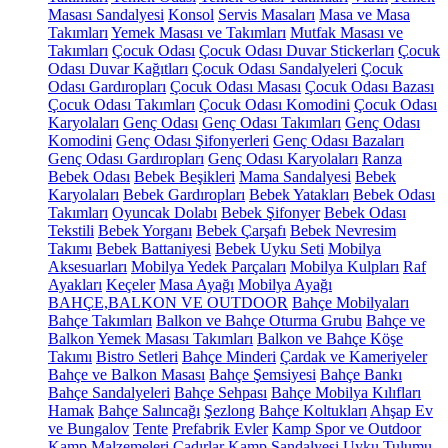
Masası Sandalyesi
Konsol
Servis Masaları
Masa ve Masa
Takımları
Yemek Masası ve Takımları
Mutfak Masası ve
Takımları
Çocuk Odası
Çocuk Odası Duvar Stickerları
Çocuk
Odası Duvar Kağıtları
Çocuk Odası Sandalyeleri
Çocuk
Odası Gardıropları
Çocuk Odası Masası
Çocuk Odası Bazası
Çocuk Odası Takımları
Çocuk Odası Komodini
Çocuk Odası
Karyolaları
Genç Odası
Genç Odası Takımları
Genç Odası
Komodini
Genç Odası Şifonyerleri
Genç Odası Bazaları
Genç Odası Gardıropları
Genç Odası Karyolaları
Ranza
Bebek Odası
Bebek Beşikleri
Mama Sandalyesi
Bebek
Karyolaları
Bebek Gardıropları
Bebek Yatakları
Bebek Odası
Takımları
Oyuncak Dolabı
Bebek Şifonyer
Bebek Odası
Tekstili
Bebek Yorganı
Bebek Çarşafı
Bebek Nevresim
Takımı
Bebek Battaniyesi
Bebek Uyku Seti
Mobilya
Aksesuarları
Mobilya Yedek Parçaları
Mobilya Kulpları
Raf
Ayakları
Keçeler
Masa Ayağı
Mobilya Ayağı
BAHÇE,BALKON VE OUTDOOR
Bahçe Mobilyaları
Bahçe Takımları
Balkon ve Bahçe Oturma Grubu
Bahçe ve
Balkon Yemek Masası Takımları
Balkon ve Bahçe Köşe
Takımı
Bistro Setleri
Bahçe Minderi
Çardak ve Kameriyeler
Bahçe ve Balkon Masası
Bahçe Şemsiyesi
Bahçe Bankı
Bahçe Sandalyeleri
Bahçe Sehpası
Bahçe Mobilya Kılıfları
Hamak
Bahçe Salıncağı
Şezlong
Bahçe Koltukları
Ahşap Ev
ve Bungalov
Tente
Prefabrik Evler
Kamp Spor ve Outdoor
Kamp Malzemeleri
Çadırlar
Kamp Sandalyesi
Uyku Tulumu