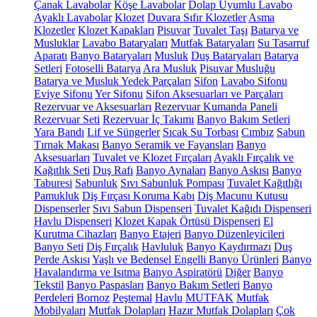
Çanak Lavabolar
Köşe Lavabolar
Dolap Uyumlu Lavabo
Ayaklı Lavabolar
Klozet
Duvara Sıfır Klozetler
Asma
Klozetler
Klozet Kapakları
Pisuvar
Tuvalet Taşı
Batarya ve
Musluklar
Lavabo Bataryaları
Mutfak Bataryaları
Su Tasarruf
Aparatı
Banyo Bataryaları
Musluk
Duş Bataryaları
Batarya
Setleri
Fotoselli Batarya
Ara Musluk
Pisuvar Musluğu
Batarya ve Musluk Yedek Parçaları
Sifon
Lavabo Sifonu
Eviye Sifonu
Yer Sifonu
Sifon Aksesuarları ve Parçaları
Rezervuar ve Aksesuarları
Rezervuar Kumanda Paneli
Rezervuar Seti
Rezervuar İç Takımı
Banyo Bakım Setleri
Yara Bandı
Lif ve Süngerler
Sıcak Su Torbası
Cımbız
Sabun
Tırnak Makası
Banyo Seramik ve Fayansları
Banyo
Aksesuarları
Tuvalet ve Klozet Fırçaları
Ayaklı Fırçalık ve
Kağıtlık Seti
Duş Rafı
Banyo Aynaları
Banyo Askısı
Banyo
Taburesi
Sabunluk
Sıvı Sabunluk Pompası
Tuvalet Kağıtlığı
Pamukluk
Diş Fırçası Koruma Kabı
Diş Macunu Kutusu
Dispenserler
Sıvı Sabun Dispenseri
Tuvalet Kağıdı Dispenseri
Havlu Dispenseri
Klozet Kapak Örtüsü Dispenseri
El
Kurutma Cihazları
Banyo Etajeri
Banyo Düzenleyicileri
Banyo Seti
Diş Fırçalık
Havluluk
Banyo Kaydırmazı
Duş
Perde Askısı
Yaşlı ve Bedensel Engelli Banyo Ürünleri
Banyo
Havalandırma ve Isıtma
Banyo Aspiratörü
Diğer
Banyo
Tekstil
Banyo Paspasları
Banyo Bakım Setleri
Banyo
Perdeleri
Bornoz
Peştemal
Havlu
MUTFAK
Mutfak
Mobilyaları
Mutfak Dolapları
Hazır Mutfak Dolapları
Çok