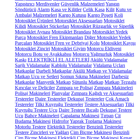
Yapıştırıcı
Merdivenler
Güvenlik Malzemeleri
Yangın
Söndürücü
Alarm
Kasa ve Kilitler
Çelik Kasa
Kilit
Kutu ve
Ambalaj Malzemeleri
Kargo Kutusu
Kargo Poşeti
Koli
Motosiklet Ürünleri
Motorsiklet Aksesuarları
Motosiklet
Kilidi
Motosiklet Stickerları
Motosiklet Rüzgarlık ve Siperlik
Motosiklet Aynası
Motosiklet Brandası
Motorsiklet Yedek
Parça
Motosiklet Fren Ekipmanları
Diğer Motosiklet Yedek
Parçaları
Motosiklet Fren ve Debriyaj Kolu
Motosiklet Kayışı
Motosiklet Zinciri
Motosiklet Giyim
Motorcu Eldiveni
Motorcu Botu ve Ayakkabısı
Motorcu Yağmurluk
Motosiklet
Kaskı
ELEKTRİKLİ EL ALETLERİ
Akülü Vidalamalar
Şarjlı Vidalamalar
Kablolu Vidalamalar
Vidalama Uçları
Matkaplar
Darbeli Matkaplar
Akülü Matkap ve Vidalamalar
Matkap Ucu ve Setleri
Somun Sıkma Makineleri
Darbesiz
Matkaplar
Manyetik Matkap
Sütunlu Matkap
Matkap Tezgahı
Kırıcılar ve Deliciler
Zımpara ve Polisaj
Zımpara Makineleri
Polisaj Makineleri
Planyalar
Zımpara Kağıdı ve Aksesuarları
Testereler
Daire Testereler
Dekupaj Testereler
Çok Amaçlı
Testereler
Tilki Kuyruğu Testereler
Testere Aksesuarları
Tilki
Kuyruğu Testere Ucu
Daire Testere Bıçağı
Dekupaj Testere
Ucu
Bahçe Makineleri
Çapalama Makinesi
Tırpan
Çit
Budama Makinesi
Hidrofor
Yaprak Toplama Makinesi
Motorlu Testere
Elektrikli Testereler
Benzinli Testereler
Testere Zincirleri ve Yağları
Çim Biçme Makinesi
Benzinli
Çim Biçme Makinesi
Elektrikli Çim Biçme Makinesi
Kenar