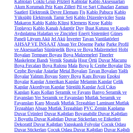
Kabloları
Çoklu Grup Prizleri
Kablolar
Kablo Aksesuarları
Akım Korumalı Priz
Kapı Zilleri
Pil ve Şarj Cihazları
Zaman
Saatleri
Elektronik Devre Elemanı
Fiş
Kablo Pabucu
Kablo
Yüksüğü
Elektronik Tamir Seti
Kablo Düzenleyiciler
Susta
Makaron Kablo
Kablo Klipsi
Klemens
Kroşe
Kablo
Toplayıcı
Kablo Kanalı
Adaptör
Duy
Buat Kutusu ve Kapağı
Aydınlatma Halatları ve Zincirleri
Enerji Sistemleri
Güneş
Paneli
Lityum Akü
Jel Akü
İnverter
Tavan Vantilatörleri
AHŞAP VE İNŞAAT
Ahşap Yer Döşeme
Parke
Parke Profil
ve Aksesuarları
Süpürgelik
Boya ve Boya Malzemeleri
Hobi
Boyaları
Tempare Boyası
Boya Malzemeleri
Tinerler
Maskeleme Bandı
Vernik
Spatula
Hışır Örtü
Duvar Macunu
Boya Fırçaları
Boya Rulosu
Mala
Boya
İç Cephe Boyalar
Dış
Cephe Boyalar
Astarlar
Metal Boyaları
Tavan Boyaları
Yağlı
Boyalar
Yalıtım Boyası
Sprey Boya
Kapı Boyası
Epoksi
Boyalar
Kapılar
Amerikan Kapılar
Melamin Kapılar
Çelik
Kapılar
Akordiyon Kapılar
Sürgülü Kapılar
Acil Çıkış
Kapıları
Kapı Kolları
Seramik ve Fayans
Banyo Seramik ve
Fayansları
Yer Seramik ve Fayansları
Mutfak Seramik ve
Fayansları
Karo
Mozaik
Mutfak Tezgahları
Laminant Mutfak
Tezgahları
Ahşap Mutfak Tezgahları
PVC Zemin Kaplama
Duvar Ürünleri
Duvar Kağıtları
Boyanabilir Duvar Kağıtları
3 Boyutlu Duvar Kağıtları
Duvar Stickerları ve Etiketleri
Dekoratif Duvar Kağıtları
Yapışkanlı Folyolar
Çocuk Odası
Duvar Stickerları
Çocuk Odası Duvar Kağıtları
Duvar Kağıdı