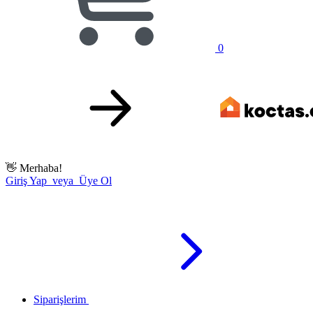
0
👋
Merhaba!
Giriş Yap veya Üye Ol
Siparişlerim