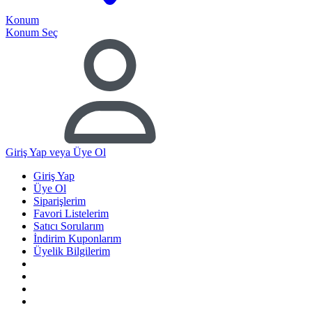
Konum
Konum Seç
Giriş Yap
veya Üye Ol
Giriş Yap
Üye Ol
Siparişlerim
Favori Listelerim
Satıcı Sorularım
İndirim Kuponlarım
Üyelik Bilgilerim