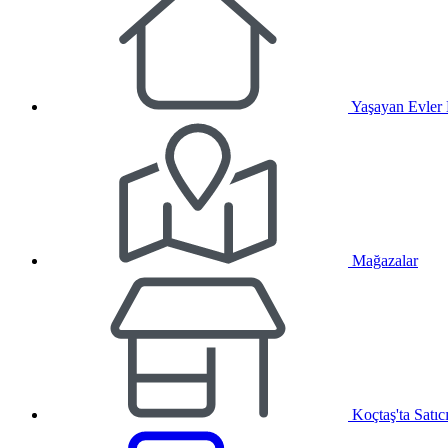
Yaşayan Evler
Mağazalar
Koçtaş'ta Satıc