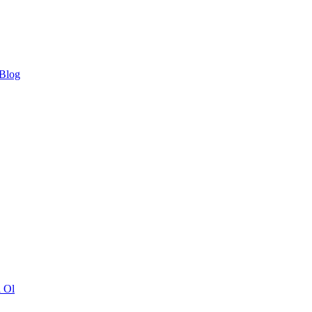
 Blog
ı Ol