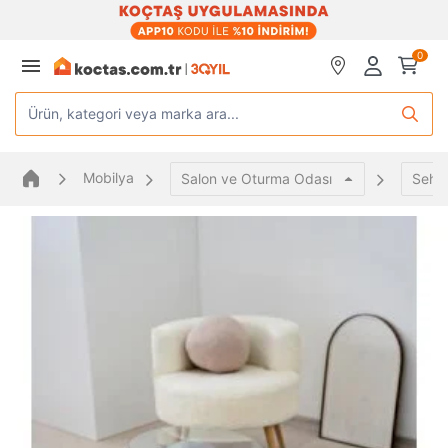
0
Ürün, kategori veya marka ara...
Mobilya
Salon ve Oturma Odası
Sehp