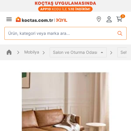
0
Ürün, kategori veya marka ara...
Mobilya
Salon ve Oturma Odası
Sehp