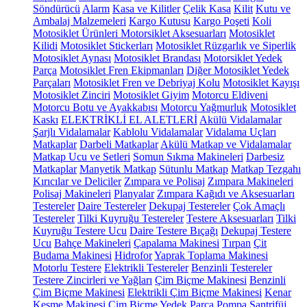
Söndürücü
Alarm
Kasa ve Kilitler
Çelik Kasa
Kilit
Kutu ve
Ambalaj Malzemeleri
Kargo Kutusu
Kargo Poşeti
Koli
Motosiklet Ürünleri
Motorsiklet Aksesuarları
Motosiklet
Kilidi
Motosiklet Stickerları
Motosiklet Rüzgarlık ve Siperlik
Motosiklet Aynası
Motosiklet Brandası
Motorsiklet Yedek
Parça
Motosiklet Fren Ekipmanları
Diğer Motosiklet Yedek
Parçaları
Motosiklet Fren ve Debriyaj Kolu
Motosiklet Kayışı
Motosiklet Zinciri
Motosiklet Giyim
Motorcu Eldiveni
Motorcu Botu ve Ayakkabısı
Motorcu Yağmurluk
Motosiklet
Kaskı
ELEKTRİKLİ EL ALETLERİ
Akülü Vidalamalar
Şarjlı Vidalamalar
Kablolu Vidalamalar
Vidalama Uçları
Matkaplar
Darbeli Matkaplar
Akülü Matkap ve Vidalamalar
Matkap Ucu ve Setleri
Somun Sıkma Makineleri
Darbesiz
Matkaplar
Manyetik Matkap
Sütunlu Matkap
Matkap Tezgahı
Kırıcılar ve Deliciler
Zımpara ve Polisaj
Zımpara Makineleri
Polisaj Makineleri
Planyalar
Zımpara Kağıdı ve Aksesuarları
Testereler
Daire Testereler
Dekupaj Testereler
Çok Amaçlı
Testereler
Tilki Kuyruğu Testereler
Testere Aksesuarları
Tilki
Kuyruğu Testere Ucu
Daire Testere Bıçağı
Dekupaj Testere
Ucu
Bahçe Makineleri
Çapalama Makinesi
Tırpan
Çit
Budama Makinesi
Hidrofor
Yaprak Toplama Makinesi
Motorlu Testere
Elektrikli Testereler
Benzinli Testereler
Testere Zincirleri ve Yağları
Çim Biçme Makinesi
Benzinli
Çim Biçme Makinesi
Elektrikli Çim Biçme Makinesi
Kenar
Kesme Makinesi
Çim Biçme Yedek Parça
Pompa
Santrifüj