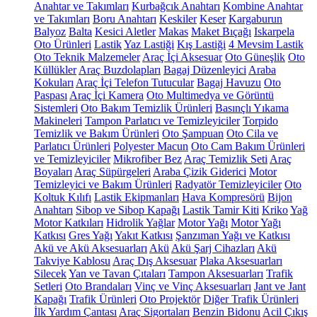
Anahtar ve Takımları
Kurbağcık Anahtarı
Kombine Anahtar
ve Takımları
Boru Anahtarı
Keskiler
Keser
Kargaburun
Balyoz
Balta
Kesici Aletler
Makas
Maket Bıçağı
Iskarpela
Oto Ürünleri
Lastik
Yaz Lastiği
Kış Lastiği
4 Mevsim Lastik
Oto Teknik Malzemeler
Araç İçi Aksesuar
Oto Güneşlik
Oto
Küllükler
Araç Buzdolapları
Bagaj Düzenleyici
Araba
Kokuları
Araç İçi Telefon Tutucular
Bagaj Havuzu
Oto
Paspası
Araç İçi Kamera
Oto Multimedya ve Görüntü
Sistemleri
Oto Bakım Temizlik Ürünleri
Basınçlı Yıkama
Makineleri
Tampon Parlatıcı ve Temizleyiciler
Torpido
Temizlik ve Bakım Ürünleri
Oto Şampuan
Oto Cila ve
Parlatıcı Ürünleri
Polyester Macun
Oto Cam Bakım Ürünleri
ve Temizleyiciler
Mikrofiber Bez
Araç Temizlik Seti
Araç
Boyaları
Araç Süpürgeleri
Araba Çizik Giderici
Motor
Temizleyici ve Bakım Ürünleri
Radyatör Temizleyiciler
Oto
Koltuk Kılıfı
Lastik Ekipmanları
Hava Kompresörü
Bijon
Anahtarı
Sibop ve Sibop Kapağı
Lastik Tamir Kiti
Kriko
Yağ
Motor Katkıları
Hidrolik Yağlar
Motor Yağı
Motor Yağı
Katkısı
Gres Yağı
Yakıt Katkısı
Şanzıman Yağı ve Katkısı
Akü ve Akü Aksesuarları
Akü
Akü Şarj Cihazları
Akü
Takviye Kablosu
Araç Dış Aksesuar
Plaka Aksesuarları
Silecek
Yan ve Tavan Çıtaları
Tampon Aksesuarları
Trafik
Setleri
Oto Brandaları
Vinç ve Vinç Aksesuarları
Jant ve Jant
Kapağı
Trafik Ürünleri
Oto Projektör
Diğer Trafik Ürünleri
İlk Yardım Çantası
Araç Sigortaları
Benzin Bidonu
Acil Çıkış