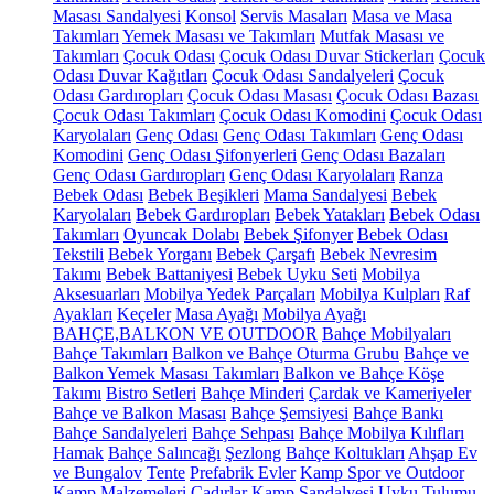
Masası Sandalyesi
Konsol
Servis Masaları
Masa ve Masa
Takımları
Yemek Masası ve Takımları
Mutfak Masası ve
Takımları
Çocuk Odası
Çocuk Odası Duvar Stickerları
Çocuk
Odası Duvar Kağıtları
Çocuk Odası Sandalyeleri
Çocuk
Odası Gardıropları
Çocuk Odası Masası
Çocuk Odası Bazası
Çocuk Odası Takımları
Çocuk Odası Komodini
Çocuk Odası
Karyolaları
Genç Odası
Genç Odası Takımları
Genç Odası
Komodini
Genç Odası Şifonyerleri
Genç Odası Bazaları
Genç Odası Gardıropları
Genç Odası Karyolaları
Ranza
Bebek Odası
Bebek Beşikleri
Mama Sandalyesi
Bebek
Karyolaları
Bebek Gardıropları
Bebek Yatakları
Bebek Odası
Takımları
Oyuncak Dolabı
Bebek Şifonyer
Bebek Odası
Tekstili
Bebek Yorganı
Bebek Çarşafı
Bebek Nevresim
Takımı
Bebek Battaniyesi
Bebek Uyku Seti
Mobilya
Aksesuarları
Mobilya Yedek Parçaları
Mobilya Kulpları
Raf
Ayakları
Keçeler
Masa Ayağı
Mobilya Ayağı
BAHÇE,BALKON VE OUTDOOR
Bahçe Mobilyaları
Bahçe Takımları
Balkon ve Bahçe Oturma Grubu
Bahçe ve
Balkon Yemek Masası Takımları
Balkon ve Bahçe Köşe
Takımı
Bistro Setleri
Bahçe Minderi
Çardak ve Kameriyeler
Bahçe ve Balkon Masası
Bahçe Şemsiyesi
Bahçe Bankı
Bahçe Sandalyeleri
Bahçe Sehpası
Bahçe Mobilya Kılıfları
Hamak
Bahçe Salıncağı
Şezlong
Bahçe Koltukları
Ahşap Ev
ve Bungalov
Tente
Prefabrik Evler
Kamp Spor ve Outdoor
Kamp Malzemeleri
Çadırlar
Kamp Sandalyesi
Uyku Tulumu