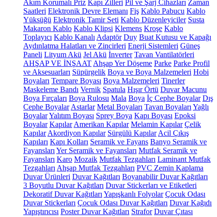
Akım Korumalı Priz
Kapı Zilleri
Pil ve Şarj Cihazları
Zaman
Saatleri
Elektronik Devre Elemanı
Fiş
Kablo Pabucu
Kablo
Yüksüğü
Elektronik Tamir Seti
Kablo Düzenleyiciler
Susta
Makaron Kablo
Kablo Klipsi
Klemens
Kroşe
Kablo
Toplayıcı
Kablo Kanalı
Adaptör
Duy
Buat Kutusu ve Kapağı
Aydınlatma Halatları ve Zincirleri
Enerji Sistemleri
Güneş
Paneli
Lityum Akü
Jel Akü
İnverter
Tavan Vantilatörleri
AHŞAP VE İNŞAAT
Ahşap Yer Döşeme
Parke
Parke Profil
ve Aksesuarları
Süpürgelik
Boya ve Boya Malzemeleri
Hobi
Boyaları
Tempare Boyası
Boya Malzemeleri
Tinerler
Maskeleme Bandı
Vernik
Spatula
Hışır Örtü
Duvar Macunu
Boya Fırçaları
Boya Rulosu
Mala
Boya
İç Cephe Boyalar
Dış
Cephe Boyalar
Astarlar
Metal Boyaları
Tavan Boyaları
Yağlı
Boyalar
Yalıtım Boyası
Sprey Boya
Kapı Boyası
Epoksi
Boyalar
Kapılar
Amerikan Kapılar
Melamin Kapılar
Çelik
Kapılar
Akordiyon Kapılar
Sürgülü Kapılar
Acil Çıkış
Kapıları
Kapı Kolları
Seramik ve Fayans
Banyo Seramik ve
Fayansları
Yer Seramik ve Fayansları
Mutfak Seramik ve
Fayansları
Karo
Mozaik
Mutfak Tezgahları
Laminant Mutfak
Tezgahları
Ahşap Mutfak Tezgahları
PVC Zemin Kaplama
Duvar Ürünleri
Duvar Kağıtları
Boyanabilir Duvar Kağıtları
3 Boyutlu Duvar Kağıtları
Duvar Stickerları ve Etiketleri
Dekoratif Duvar Kağıtları
Yapışkanlı Folyolar
Çocuk Odası
Duvar Stickerları
Çocuk Odası Duvar Kağıtları
Duvar Kağıdı
Yapıştırıcısı
Poster Duvar Kağıtları
Strafor
Duvar Çıtası