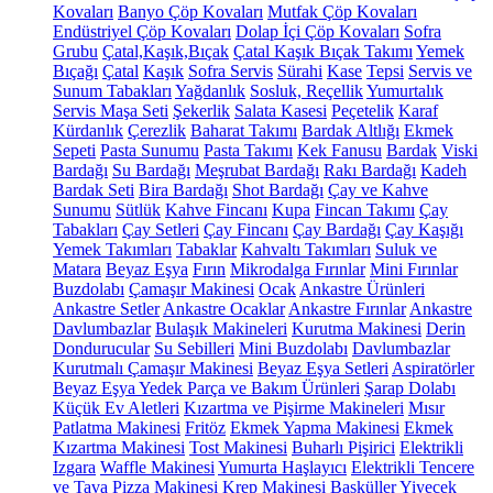
Kovaları
Banyo Çöp Kovaları
Mutfak Çöp Kovaları
Endüstriyel Çöp Kovaları
Dolap İçi Çöp Kovaları
Sofra
Grubu
Çatal,Kaşık,Bıçak
Çatal Kaşık Bıçak Takımı
Yemek
Bıçağı
Çatal
Kaşık
Sofra Servis
Sürahi
Kase
Tepsi
Servis ve
Sunum Tabakları
Yağdanlık
Sosluk, Reçellik
Yumurtalık
Servis Maşa Seti
Şekerlik
Salata Kasesi
Peçetelik
Karaf
Kürdanlık
Çerezlik
Baharat Takımı
Bardak Altlığı
Ekmek
Sepeti
Pasta Sunumu
Pasta Takımı
Kek Fanusu
Bardak
Viski
Bardağı
Su Bardağı
Meşrubat Bardağı
Rakı Bardağı
Kadeh
Bardak Seti
Bira Bardağı
Shot Bardağı
Çay ve Kahve
Sunumu
Sütlük
Kahve Fincanı
Kupa
Fincan Takımı
Çay
Tabakları
Çay Setleri
Çay Fincanı
Çay Bardağı
Çay Kaşığı
Yemek Takımları
Tabaklar
Kahvaltı Takımları
Suluk ve
Matara
Beyaz Eşya
Fırın
Mikrodalga Fırınlar
Mini Fırınlar
Buzdolabı
Çamaşır Makinesi
Ocak
Ankastre Ürünleri
Ankastre Setler
Ankastre Ocaklar
Ankastre Fırınlar
Ankastre
Davlumbazlar
Bulaşık Makineleri
Kurutma Makinesi
Derin
Dondurucular
Su Sebilleri
Mini Buzdolabı
Davlumbazlar
Kurutmalı Çamaşır Makinesi
Beyaz Eşya Setleri
Aspiratörler
Beyaz Eşya Yedek Parça ve Bakım Ürünleri
Şarap Dolabı
Küçük Ev Aletleri
Kızartma ve Pişirme Makineleri
Mısır
Patlatma Makinesi
Fritöz
Ekmek Yapma Makinesi
Ekmek
Kızartma Makinesi
Tost Makinesi
Buharlı Pişirici
Elektrikli
Izgara
Waffle Makinesi
Yumurta Haşlayıcı
Elektrikli Tencere
ve Tava
Pizza Makinesi
Krep Makinesi
Basküller
Yiyecek