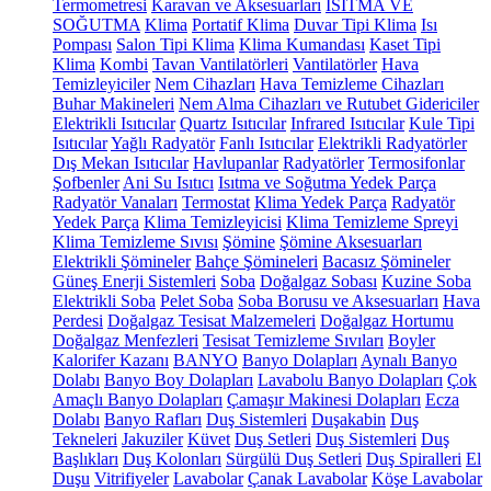
Termometresi
Karavan ve Aksesuarları
ISITMA VE
SOĞUTMA
Klima
Portatif Klima
Duvar Tipi Klima
Isı
Pompası
Salon Tipi Klima
Klima Kumandası
Kaset Tipi
Klima
Kombi
Tavan Vantilatörleri
Vantilatörler
Hava
Temizleyiciler
Nem Cihazları
Hava Temizleme Cihazları
Buhar Makineleri
Nem Alma Cihazları ve Rutubet Gidericiler
Elektrikli Isıtıcılar
Quartz Isıtıcılar
Infrared Isıtıcılar
Kule Tipi
Isıtıcılar
Yağlı Radyatör
Fanlı Isıtıcılar
Elektrikli Radyatörler
Dış Mekan Isıtıcılar
Havlupanlar
Radyatörler
Termosifonlar
Şofbenler
Ani Su Isıtıcı
Isıtma ve Soğutma Yedek Parça
Radyatör Vanaları
Termostat
Klima Yedek Parça
Radyatör
Yedek Parça
Klima Temizleyicisi
Klima Temizleme Spreyi
Klima Temizleme Sıvısı
Şömine
Şömine Aksesuarları
Elektrikli Şömineler
Bahçe Şömineleri
Bacasız Şömineler
Güneş Enerji Sistemleri
Soba
Doğalgaz Sobası
Kuzine Soba
Elektrikli Soba
Pelet Soba
Soba Borusu ve Aksesuarları
Hava
Perdesi
Doğalgaz Tesisat Malzemeleri
Doğalgaz Hortumu
Doğalgaz Menfezleri
Tesisat Temizleme Sıvıları
Boyler
Kalorifer Kazanı
BANYO
Banyo Dolapları
Aynalı Banyo
Dolabı
Banyo Boy Dolapları
Lavabolu Banyo Dolapları
Çok
Amaçlı Banyo Dolapları
Çamaşır Makinesi Dolapları
Ecza
Dolabı
Banyo Rafları
Duş Sistemleri
Duşakabin
Duş
Tekneleri
Jakuziler
Küvet
Duş Setleri
Duş Sistemleri
Duş
Başlıkları
Duş Kolonları
Sürgülü Duş Setleri
Duş Spiralleri
El
Duşu
Vitrifiyeler
Lavabolar
Çanak Lavabolar
Köşe Lavabolar