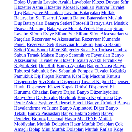
Dolap Uyumlu Lavabo
Ayaklı Lavabolar
Klozet
Duvara Sıfır
Klozetler
Asma Klozetler
Klozet Kapakları
Pisuvar
Tuvalet
Taşı
Batarya ve Musluklar
Lavabo Bataryaları
Mutfak
Bataryaları
Su Tasarruf Aparatı
Banyo Bataryaları
Musluk
Duş Bataryaları
Batarya Setleri
Fotoselli Batarya
Ara Musluk
Pisuvar Musluğu
Batarya ve Musluk Yedek Parçaları
Sifon
Lavabo Sifonu
Eviye Sifonu
Yer Sifonu
Sifon Aksesuarları ve
Parçaları
Rezervuar ve Aksesuarları
Rezervuar Kumanda
Paneli
Rezervuar Seti
Rezervuar İç Takımı
Banyo Bakım
Setleri
Yara Bandı
Lif ve Süngerler
Sıcak Su Torbası
Cımbız
Sabun
Tırnak Makası
Banyo Seramik ve Fayansları
Banyo
Aksesuarları
Tuvalet ve Klozet Fırçaları
Ayaklı Fırçalık ve
Kağıtlık Seti
Duş Rafı
Banyo Aynaları
Banyo Askısı
Banyo
Taburesi
Sabunluk
Sıvı Sabunluk Pompası
Tuvalet Kağıtlığı
Pamukluk
Diş Fırçası Koruma Kabı
Diş Macunu Kutusu
Dispenserler
Sıvı Sabun Dispenseri
Tuvalet Kağıdı Dispenseri
Havlu Dispenseri
Klozet Kapak Örtüsü Dispenseri
El
Kurutma Cihazları
Banyo Etajeri
Banyo Düzenleyicileri
Banyo Seti
Diş Fırçalık
Havluluk
Banyo Kaydırmazı
Duş
Perde Askısı
Yaşlı ve Bedensel Engelli Banyo Ürünleri
Banyo
Havalandırma ve Isıtma
Banyo Aspiratörü
Diğer
Banyo
Tekstil
Banyo Paspasları
Banyo Bakım Setleri
Banyo
Perdeleri
Bornoz
Peştemal
Havlu
MUTFAK
Mutfak
Mobilyaları
Mutfak Dolapları
Hazır Mutfak Dolapları
Çok
Amaçlı Dolap
Mini Mutfak Dolapları
Mutfak Rafları
Köşe