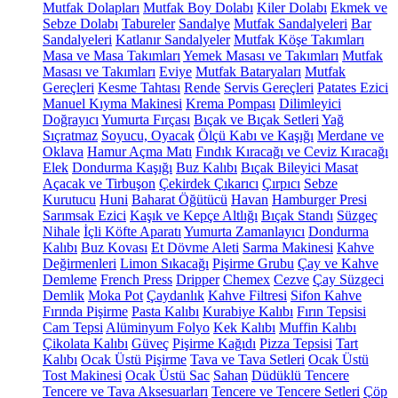
Mutfak Dolapları
Mutfak Boy Dolabı
Kiler Dolabı
Ekmek ve
Sebze Dolabı
Tabureler
Sandalye
Mutfak Sandalyeleri
Bar
Sandalyeleri
Katlanır Sandalyeler
Mutfak Köşe Takımları
Masa ve Masa Takımları
Yemek Masası ve Takımları
Mutfak
Masası ve Takımları
Eviye
Mutfak Bataryaları
Mutfak
Gereçleri
Kesme Tahtası
Rende
Servis Gereçleri
Patates Ezici
Manuel Kıyma Makinesi
Krema Pompası
Dilimleyici
Doğrayıcı
Yumurta Fırçası
Bıçak ve Bıçak Setleri
Yağ
Sıçratmaz
Soyucu, Oyacak
Ölçü Kabı ve Kaşığı
Merdane ve
Oklava
Hamur Açma Matı
Fındık Kıracağı ve Ceviz Kıracağı
Elek
Dondurma Kaşığı
Buz Kalıbı
Bıçak Bileyici Masat
Açacak ve Tirbuşon
Çekirdek Çıkarıcı
Çırpıcı
Sebze
Kurutucu
Huni
Baharat Öğütücü
Havan
Hamburger Presi
Sarımsak Ezici
Kaşık ve Kepçe Altlığı
Bıçak Standı
Süzgeç
Nihale
İçli Köfte Aparatı
Yumurta Zamanlayıcı
Dondurma
Kalıbı
Buz Kovası
Et Dövme Aleti
Sarma Makinesi
Kahve
Değirmenleri
Limon Sıkacağı
Pişirme Grubu
Çay ve Kahve
Demleme
French Press
Dripper
Chemex
Cezve
Çay Süzgeci
Demlik
Moka Pot
Çaydanlık
Kahve Filtresi
Sifon Kahve
Fırında Pişirme
Pasta Kalıbı
Kurabiye Kalıbı
Fırın Tepsisi
Cam Tepsi
Alüminyum Folyo
Kek Kalıbı
Muffin Kalıbı
Çikolata Kalıbı
Güveç
Pişirme Kağıdı
Pizza Tepsisi
Tart
Kalıbı
Ocak Üstü Pişirme
Tava ve Tava Setleri
Ocak Üstü
Tost Makinesi
Ocak Üstü Sac
Sahan
Düdüklü Tencere
Tencere ve Tava Aksesuarları
Tencere ve Tencere Setleri
Çöp