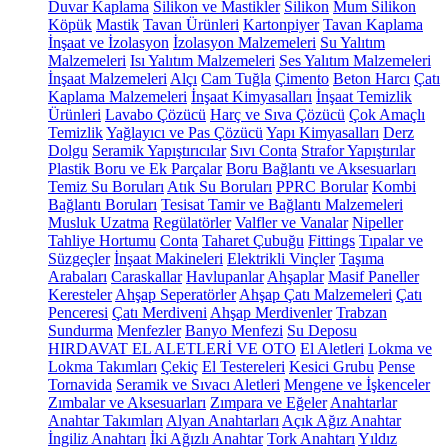
Duvar Kaplama
Silikon ve Mastikler
Silikon
Mum Silikon
Köpük
Mastik
Tavan Ürünleri
Kartonpiyer
Tavan Kaplama
İnşaat ve İzolasyon
İzolasyon Malzemeleri
Su Yalıtım
Malzemeleri
Isı Yalıtım Malzemeleri
Ses Yalıtım Malzemeleri
İnşaat Malzemeleri
Alçı
Cam Tuğla
Çimento
Beton Harcı
Çatı
Kaplama Malzemeleri
İnşaat Kimyasalları
İnşaat Temizlik
Ürünleri
Lavabo Çözücü
Harç ve Sıva Çözücü
Çok Amaçlı
Temizlik
Yağlayıcı ve Pas Çözücü
Yapı Kimyasalları
Derz
Dolgu
Seramik Yapıştırıcılar
Sıvı Conta
Strafor Yapıştırılar
Plastik Boru ve Ek Parçalar
Boru Bağlantı ve Aksesuarları
Temiz Su Boruları
Atık Su Boruları
PPRC Borular
Kombi
Bağlantı Boruları
Tesisat Tamir ve Bağlantı Malzemeleri
Musluk Uzatma
Regülatörler
Valfler ve Vanalar
Nipeller
Tahliye Hortumu
Conta
Taharet Çubuğu
Fittings
Tıpalar ve
Süzgeçler
İnşaat Makineleri
Elektrikli Vinçler
Taşıma
Arabaları
Caraskallar
Havlupanlar
Ahşaplar
Masif Paneller
Keresteler
Ahşap Seperatörler
Ahşap Çatı Malzemeleri
Çatı
Penceresi
Çatı Merdiveni
Ahşap Merdivenler
Trabzan
Sundurma
Menfezler
Banyo Menfezi
Su Deposu
HIRDAVAT EL ALETLERİ VE OTO
El Aletleri
Lokma ve
Lokma Takımları
Çekiç
El Testereleri
Kesici Grubu
Pense
Tornavida
Seramik ve Sıvacı Aletleri
Mengene ve İşkenceler
Zımbalar ve Aksesuarları
Zımpara ve Eğeler
Anahtarlar
Anahtar Takımları
Alyan Anahtarları
Açık Ağız Anahtar
İngiliz Anahtarı
İki Ağızlı Anahtar
Tork Anahtarı
Yıldız