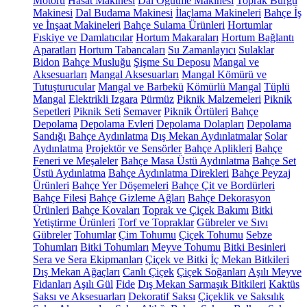
Motoru
Hasat Makinesi
Dal Öğütme Makinesi
Toprak Burgu
Makinesi
Dal Budama Makinesi
İlaçlama Makineleri
Bahçe İş
ve İnşaat Makineleri
Bahçe Sulama Ürünleri
Hortumlar
Fıskiye ve Damlatıcılar
Hortum Makaraları
Hortum Bağlantı
Aparatları
Hortum Tabancaları
Su Zamanlayıcı
Sulaklar
Bidon
Bahçe Musluğu
Şişme Su Deposu
Mangal ve
Aksesuarları
Mangal Aksesuarları
Mangal Kömürü ve
Tutuşturucular
Mangal ve Barbekü
Kömürlü Mangal
Tüplü
Mangal
Elektrikli Izgara
Pürmüz
Piknik Malzemeleri
Piknik
Sepetleri
Piknik Seti
Semaver
Piknik Örtüleri
Bahçe
Depolama
Depolama Evleri
Depolama Dolapları
Depolama
Sandığı
Bahçe Aydınlatma
Dış Mekan Aydınlatmalar
Solar
Aydınlatma
Projektör ve Sensörler
Bahçe Aplikleri
Bahçe
Feneri ve Meşaleler
Bahçe Masa Üstü Aydınlatma
Bahçe Set
Üstü Aydınlatma
Bahçe Aydınlatma Direkleri
Bahçe Peyzaj
Ürünleri
Bahçe Yer Döşemeleri
Bahçe Çit ve Bordürleri
Bahçe Filesi
Bahçe Gizleme Ağları
Bahçe Dekorasyon
Ürünleri
Bahçe Kovaları
Toprak ve Çiçek Bakımı
Bitki
Yetiştirme Ürünleri
Torf ve Topraklar
Gübreler ve Sıvı
Gübreler
Tohumlar
Çim Tohumu
Çiçek Tohumu
Sebze
Tohumları
Bitki Tohumları
Meyve Tohumu
Bitki Besinleri
Sera ve Sera Ekipmanları
Çiçek ve Bitki
İç Mekan Bitkileri
Dış Mekan Ağaçları
Canlı Çiçek
Çiçek Soğanları
Aşılı Meyve
Fidanları
Aşılı Gül
Fide
Dış Mekan Sarmaşık Bitkileri
Kaktüs
Saksı ve Aksesuarları
Dekoratif Saksı
Çiçeklik ve Saksılık