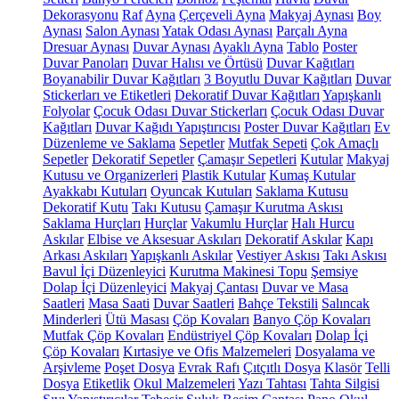
Dekorasyonu
Raf
Ayna
Çerçeveli Ayna
Makyaj Aynası
Boy
Aynası
Salon Aynası
Yatak Odası Aynası
Parçalı Ayna
Dresuar Aynası
Duvar Aynası
Ayaklı Ayna
Tablo
Poster
Duvar Panoları
Duvar Halısı ve Örtüsü
Duvar Kağıtları
Boyanabilir Duvar Kağıtları
3 Boyutlu Duvar Kağıtları
Duvar
Stickerları ve Etiketleri
Dekoratif Duvar Kağıtları
Yapışkanlı
Folyolar
Çocuk Odası Duvar Stickerları
Çocuk Odası Duvar
Kağıtları
Duvar Kağıdı Yapıştırıcısı
Poster Duvar Kağıtları
Ev
Düzenleme ve Saklama
Sepetler
Mutfak Sepeti
Çok Amaçlı
Sepetler
Dekoratif Sepetler
Çamaşır Sepetleri
Kutular
Makyaj
Kutusu ve Organizerleri
Plastik Kutular
Kumaş Kutular
Ayakkabı Kutuları
Oyuncak Kutuları
Saklama Kutusu
Dekoratif Kutu
Takı Kutusu
Çamaşır Kurutma Askısı
Saklama Hurçları
Hurçlar
Vakumlu Hurçlar
Halı Hurcu
Askılar
Elbise ve Aksesuar Askıları
Dekoratif Askılar
Kapı
Arkası Askıları
Yapışkanlı Askılar
Vestiyer Askısı
Takı Askısı
Bavul İçi Düzenleyici
Kurutma Makinesi Topu
Şemsiye
Dolap İçi Düzenleyici
Makyaj Çantası
Duvar ve Masa
Saatleri
Masa Saati
Duvar Saatleri
Bahçe Tekstili
Salıncak
Minderleri
Ütü Masası
Çöp Kovaları
Banyo Çöp Kovaları
Mutfak Çöp Kovaları
Endüstriyel Çöp Kovaları
Dolap İçi
Çöp Kovaları
Kırtasiye ve Ofis Malzemeleri
Dosyalama ve
Arşivleme
Poşet Dosya
Evrak Rafı
Çıtçıtlı Dosya
Klasör
Telli
Dosya
Etiketlik
Okul Malzemeleri
Yazı Tahtası
Tahta Silgisi