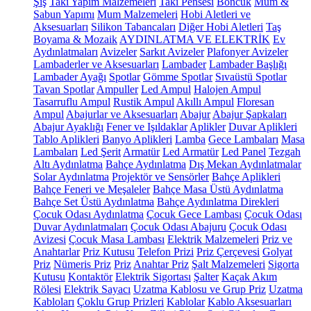
Şiş
Takı Yapım Malzemeleri
Takı Pensesi
Boncuk
Mum &
Sabun Yapımı
Mum Malzemeleri
Hobi Aletleri ve
Aksesuarları
Silikon Tabancaları
Diğer Hobi Aletleri
Taş
Boyama & Mozaik
AYDINLATMA VE ELEKTRİK
Ev
Aydınlatmaları
Avizeler
Sarkıt Avizeler
Plafonyer Avizeler
Lambaderler ve Aksesuarları
Lambader
Lambader Başlığı
Lambader Ayağı
Spotlar
Gömme Spotlar
Sıvaüstü Spotlar
Tavan Spotlar
Ampuller
Led Ampul
Halojen Ampul
Tasarruflu Ampul
Rustik Ampul
Akıllı Ampul
Floresan
Ampul
Abajurlar ve Aksesuarları
Abajur
Abajur Şapkaları
Abajur Ayaklığı
Fener ve Işıldaklar
Aplikler
Duvar Aplikleri
Tablo Aplikleri
Banyo Aplikleri
Lamba
Gece Lambaları
Masa
Lambaları
Led Şerit
Armatür
Led Armatür
Led Panel
Tezgah
Altı Aydınlatma
Bahçe Aydınlatma
Dış Mekan Aydınlatmalar
Solar Aydınlatma
Projektör ve Sensörler
Bahçe Aplikleri
Bahçe Feneri ve Meşaleler
Bahçe Masa Üstü Aydınlatma
Bahçe Set Üstü Aydınlatma
Bahçe Aydınlatma Direkleri
Çocuk Odası Aydınlatma
Çocuk Gece Lambası
Çocuk Odası
Duvar Aydınlatmaları
Çocuk Odası Abajuru
Çocuk Odası
Avizesi
Çocuk Masa Lambası
Elektrik Malzemeleri
Priz ve
Anahtarlar
Priz Kutusu
Telefon Prizi
Priz Çerçevesi
Golyat
Priz
Nümeris Priz
Priz
Anahtar Priz
Şalt Malzemeleri
Sigorta
Kutusu
Kontaktör
Elektrik Sigortası
Şalter
Kaçak Akım
Rölesi
Elektrik Sayacı
Uzatma Kablosu ve Grup Priz
Uzatma
Kabloları
Çoklu Grup Prizleri
Kablolar
Kablo Aksesuarları