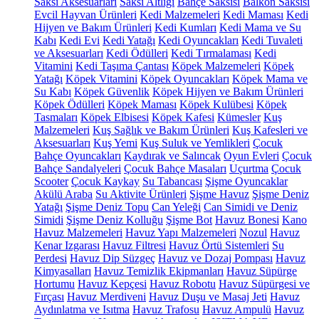
Saksı Aksesuarları
Saksı Altlığı
Bahçe Saksısı
Balkon Saksısı
Evcil Hayvan Ürünleri
Kedi Malzemeleri
Kedi Maması
Kedi
Hijyen ve Bakım Ürünleri
Kedi Kumları
Kedi Mama ve Su
Kabı
Kedi Evi
Kedi Yatağı
Kedi Oyuncakları
Kedi Tuvaleti
ve Aksesuarları
Kedi Ödülleri
Kedi Tırmalaması
Kedi
Vitamini
Kedi Taşıma Çantası
Köpek Malzemeleri
Köpek
Yatağı
Köpek Vitamini
Köpek Oyuncakları
Köpek Mama ve
Su Kabı
Köpek Güvenlik
Köpek Hijyen ve Bakım Ürünleri
Köpek Ödülleri
Köpek Maması
Köpek Kulübesi
Köpek
Tasmaları
Köpek Elbisesi
Köpek Kafesi
Kümesler
Kuş
Malzemeleri
Kuş Sağlık ve Bakım Ürünleri
Kuş Kafesleri ve
Aksesuarları
Kuş Yemi
Kuş Suluk ve Yemlikleri
Çocuk
Bahçe Oyuncakları
Kaydırak ve Salıncak
Oyun Evleri
Çocuk
Bahçe Sandalyeleri
Çocuk Bahçe Masaları
Uçurtma
Çocuk
Scooter
Çocuk Kaykay
Su Tabancası
Şişme Oyuncaklar
Akülü Araba
Su Aktivite Ürünleri
Şişme Havuz
Şişme Deniz
Yatağı
Şişme Deniz Topu
Can Yeleği
Can Simidi ve Deniz
Simidi
Şişme Deniz Kolluğu
Şişme Bot
Havuz Bonesi
Kano
Havuz Malzemeleri
Havuz Yapı Malzemeleri
Nozul
Havuz
Kenar Izgarası
Havuz Filtresi
Havuz Örtü Sistemleri
Su
Perdesi
Havuz Dip Süzgeç
Havuz ve Dozaj Pompası
Havuz
Kimyasalları
Havuz Temizlik Ekipmanları
Havuz Süpürge
Hortumu
Havuz Kepçesi
Havuz Robotu
Havuz Süpürgesi ve
Fırçası
Havuz Merdiveni
Havuz Duşu ve Masaj Jeti
Havuz
Aydınlatma ve Isıtma
Havuz Trafosu
Havuz Ampulü
Havuz