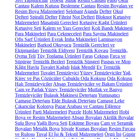
Sıvı Yapıştırıcılar
Tebeşir
Suluk
Resim Çantası
Pano
Okul
Çantası
Kalem Kutusu
Beslenme Çantası
Resim Boyaları ve
Resim Boya Malzemeleri
Selobant
Ajanda
Defter
Okul
Defteri
Spiralli Defter
Fihrist
Not Defteri
Bloknot
Kırtasiye
Malzemeleri
Masaüstü Gereçleri
Kırtasiye Kağıt Ürünleri
Kırtasiye Seti
Kalem ve Yazı Gereçleri
Koli Bandı Makinesi
Para Makineleri
Para Çekmeceleri
Para Sayma Makineleri
Ofis Sarf Ürünleri
Evrak İmha Makineleri
Laminasyon
Makineleri
Barkod Okuyucu
Temizlik Gereçleri ve
Ekipmanları
Temizlik Eldiveni
Temizlik Kovası
Temizlik,
Ovma Teli
Tüy Toplama Ürünleri
Faraş
Çekpas
Fırça ve
Süpürge
Temizlik Bezleri
Temizlik Süngeri
Paspas ve Mop
Kâğıt Havlu
Tuvalet Kağıdı
Islak Mendil
Ev Temizlik
Malzemeleri
Tuvalet Temizleyici
Yüzey Temizleyiciler
Yağ,
Kireç ve Pas Çözücüler
Çubuklu Oda Kokusu
Oda Kokusu
Halı Temizleyiciler
Ahşap Temizleyiciler ve Bakım Ürünleri
Cam ve Parlak Yüzey Temizleyiciler
Mutfak ve Banyo
Temizleyiciler
Bulaşık Makinesi Deterjanı
Yumuşatıcı
Çamaşır Deterjanı
Elde Bulaşık Deterjanı
Çamaşır Leke
Çıkarıcılar
Kolonya
Pazar Arabası ve Çantası
Eğlence
Ürünleri
Parti Malzemeleri
Puzzle
Hobi Malzemeleri
Hobi
Boya ve Resim Malzemeleri
Ahşap Boyaları
Akrilik Boyalar
Sulu Boya
Yağlı Boya Seti
Eskitme Boyası
Cam ve Seramik
Boyaları
Metalik Boya
Şövale
Kumaş Boyaları
Resim Fırçası
ve Rulosu
Tuval
El İşi & Tekstil Malzemeleri
Örgü İpi
Güpür