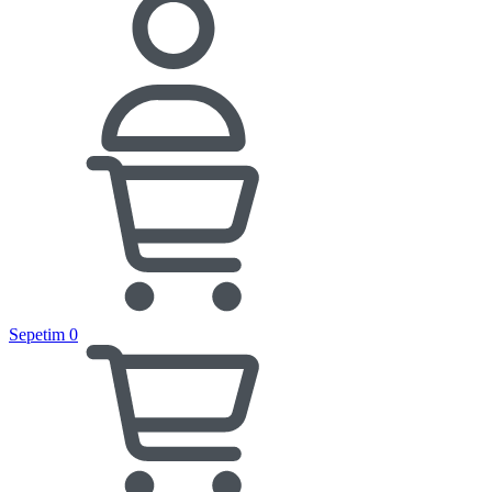
Sepetim
0