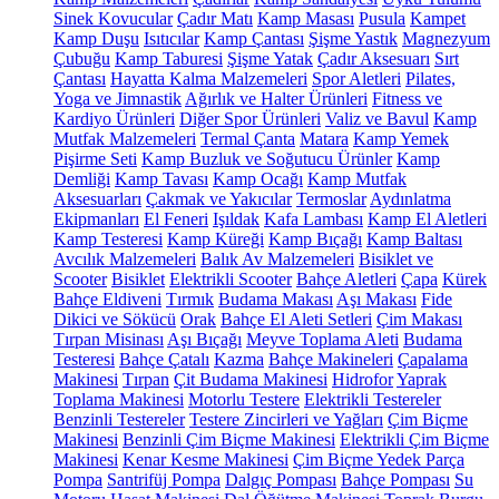
Sinek Kovucular
Çadır Matı
Kamp Masası
Pusula
Kampet
Kamp Duşu
Isıtıcılar
Kamp Çantası
Şişme Yastık
Magnezyum
Çubuğu
Kamp Taburesi
Şişme Yatak
Çadır Aksesuarı
Sırt
Çantası
Hayatta Kalma Malzemeleri
Spor Aletleri
Pilates,
Yoga ve Jimnastik
Ağırlık ve Halter Ürünleri
Fitness ve
Kardiyo Ürünleri
Diğer Spor Ürünleri
Valiz ve Bavul
Kamp
Mutfak Malzemeleri
Termal Çanta
Matara
Kamp Yemek
Pişirme Seti
Kamp Buzluk ve Soğutucu Ürünler
Kamp
Demliği
Kamp Tavası
Kamp Ocağı
Kamp Mutfak
Aksesuarları
Çakmak ve Yakıcılar
Termoslar
Aydınlatma
Ekipmanları
El Feneri
Işıldak
Kafa Lambası
Kamp El Aletleri
Kamp Testeresi
Kamp Küreği
Kamp Bıçağı
Kamp Baltası
Avcılık Malzemeleri
Balık Av Malzemeleri
Bisiklet ve
Scooter
Bisiklet
Elektrikli Scooter
Bahçe Aletleri
Çapa
Kürek
Bahçe Eldiveni
Tırmık
Budama Makası
Aşı Makası
Fide
Dikici ve Sökücü
Orak
Bahçe El Aleti Setleri
Çim Makası
Tırpan Misinası
Aşı Bıçağı
Meyve Toplama Aleti
Budama
Testeresi
Bahçe Çatalı
Kazma
Bahçe Makineleri
Çapalama
Makinesi
Tırpan
Çit Budama Makinesi
Hidrofor
Yaprak
Toplama Makinesi
Motorlu Testere
Elektrikli Testereler
Benzinli Testereler
Testere Zincirleri ve Yağları
Çim Biçme
Makinesi
Benzinli Çim Biçme Makinesi
Elektrikli Çim Biçme
Makinesi
Kenar Kesme Makinesi
Çim Biçme Yedek Parça
Pompa
Santrifüj Pompa
Dalgıç Pompası
Bahçe Pompası
Su