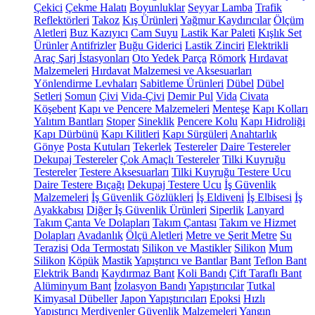
Çekici
Çekme Halatı
Boyunluklar
Seyyar Lamba
Trafik
Reflektörleri
Takoz
Kış Ürünleri
Yağmur Kaydırıcılar
Ölçüm
Aletleri
Buz Kazıyıcı
Cam Suyu
Lastik Kar Paleti
Kışlık Set
Ürünler
Antifrizler
Buğu Giderici
Lastik Zinciri
Elektrikli
Araç Şarj İstasyonları
Oto Yedek Parça
Römork
Hırdavat
Malzemeleri
Hırdavat Malzemesi ve Aksesuarları
Yönlendirme Levhaları
Sabitleme Ürünleri
Dübel
Dübel
Setleri
Somun
Çivi
Vida-Çivi
Demir Pul
Vida
Civata
Köşebent
Kapı ve Pencere Malzemeleri
Menteşe
Kapı Kolları
Yalıtım Bantları
Stoper
Sineklik
Pencere Kolu
Kapı Hidroliği
Kapı Dürbünü
Kapı Kilitleri
Kapı Sürgüleri
Anahtarlık
Gönye
Posta Kutuları
Tekerlek
Testereler
Daire Testereler
Dekupaj Testereler
Çok Amaçlı Testereler
Tilki Kuyruğu
Testereler
Testere Aksesuarları
Tilki Kuyruğu Testere Ucu
Daire Testere Bıçağı
Dekupaj Testere Ucu
İş Güvenlik
Malzemeleri
İş Güvenlik Gözlükleri
İş Eldiveni
İş Elbisesi
İş
Ayakkabısı
Diğer İş Güvenlik Ürünleri
Siperlik
Lanyard
Takım Çanta Ve Dolapları
Takım Çantası
Takım ve Hizmet
Dolapları
Avadanlık
Ölçü Aletleri
Metre ve Şerit Metre
Su
Terazisi
Oda Termostatı
Silikon ve Mastikler
Silikon
Mum
Silikon
Köpük
Mastik
Yapıştırıcı ve Bantlar
Bant
Teflon Bant
Elektrik Bandı
Kaydırmaz Bant
Koli Bandı
Çift Taraflı Bant
Alüminyum Bant
İzolasyon Bandı
Yapıştırıcılar
Tutkal
Kimyasal Dübeller
Japon Yapıştırıcıları
Epoksi
Hızlı
Yapıştırıcı
Merdivenler
Güvenlik Malzemeleri
Yangın