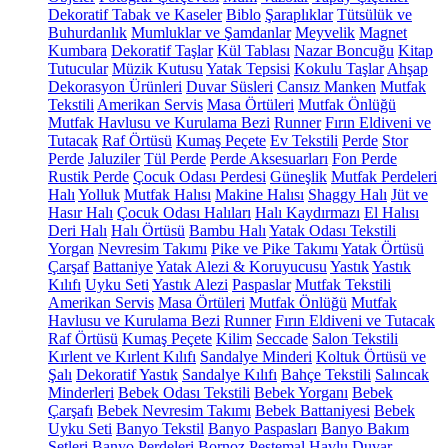
Dekoratif Tabak ve Kaseler
Biblo
Şaraplıklar
Tütsülük ve
Buhurdanlık
Mumluklar ve Şamdanlar
Meyvelik
Magnet
Kumbara
Dekoratif Taşlar
Kül Tablası
Nazar Boncuğu
Kitap
Tutucular
Müzik Kutusu
Yatak Tepsisi
Kokulu Taşlar
Ahşap
Dekorasyon Ürünleri
Duvar Süsleri
Cansız Manken
Mutfak
Tekstili
Amerikan Servis
Masa Örtüleri
Mutfak Önlüğü
Mutfak Havlusu ve Kurulama Bezi
Runner
Fırın Eldiveni ve
Tutacak
Raf Örtüsü
Kumaş Peçete
Ev Tekstili
Perde
Stor
Perde
Jaluziler
Tül Perde
Perde Aksesuarları
Fon Perde
Rustik Perde
Çocuk Odası Perdesi
Güneşlik
Mutfak Perdeleri
Halı
Yolluk
Mutfak Halısı
Makine Halısı
Shaggy Halı
Jüt ve
Hasır Halı
Çocuk Odası Halıları
Halı Kaydırmazı
El Halısı
Deri Halı
Halı Örtüsü
Bambu Halı
Yatak Odası Tekstili
Yorgan
Nevresim Takımı
Pike ve Pike Takımı
Yatak Örtüsü
Çarşaf
Battaniye
Yatak Alezi & Koruyucusu
Yastık
Yastık
Kılıfı
Uyku Seti
Yastık Alezi
Paspaslar
Mutfak Tekstili
Amerikan Servis
Masa Örtüleri
Mutfak Önlüğü
Mutfak
Havlusu ve Kurulama Bezi
Runner
Fırın Eldiveni ve Tutacak
Raf Örtüsü
Kumaş Peçete
Kilim
Seccade
Salon Tekstili
Kırlent ve Kırlent Kılıfı
Sandalye Minderi
Koltuk Örtüsü ve
Şalı
Dekoratif Yastık
Sandalye Kılıfı
Bahçe Tekstili
Salıncak
Minderleri
Bebek Odası Tekstili
Bebek Yorganı
Bebek
Çarşafı
Bebek Nevresim Takımı
Bebek Battaniyesi
Bebek
Uyku Seti
Banyo Tekstil
Banyo Paspasları
Banyo Bakım
Setleri
Banyo Perdeleri
Bornoz
Peştemal
Havlu
Duvar