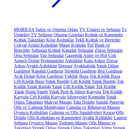
MOBİLYA
Salon ve Oturma Odası
TV Ünitesi ve Sehpası
Tv
Üniteleri
TV Sehpası
Oturma Grupları
Koltuk ve Kanepeler
Koltuk Takımları
Köşe Koltuklar
Tekli Koltuk ve Berjerler
Çekyat
Armut Koltuklar
Masaj Koltuğu
Puf
Bank ve
Benchler
Sallanan Koltuk
Kitaplık
Sehpalar
Zigon Sehpalar
Orta Sehpalar
Yan Sehpalar
Gazetelik
Antre ve Hol
Çok
Amaçlı Dolap
Portmantolar
Askılıklar
Kapı Askısı
Duvar
Askısı
Ayaklı Askılıklar
Dresuar
Ayakkabılık
Yatak Odası
Gardırop
Kapaklı Gardırop
Sürgülü Gardırop
Bez Gardırop
Açık Dolap
Köşe Gardırop
Yüklük
Baza
Tek Kişilik Baza
Çift Kişilik Baza
Yatak Başlığı
Çift Kişilik Yatak Başlığı
Tek
Kişilik Yatak Başlığı
Yatak
Çift Kişilik Yatak
Tek Kişilik
Yatak
Hasta Yatağı
Yatak Pedi & Şiltesi
Karyola
Tek Kişilik
Karyola
Çift Kişilik Karyola
Şifonyerler
Komodin
Yatak
Odası Takımları
Makyaj Masası
Takı Dolabı
Sandık
Paravan
Ofis ve Çalışma Mobilyaları
Çalışma ve Bilgisayar Masası
Oyuncu Koltukları
Çalışma ve Ofis Sandalyeleri
Keson
Ofis
Dolabı
Ofis Koltukları ve Kanepeleri
Ayaklı Küllükler
Laptop
Sehpası
Oyuncu Masası
Toplantı Masası
Ofis Masası ve
Takımları
Yemek Odası
Yemek Odası Takımları
Vitrin
Yemek