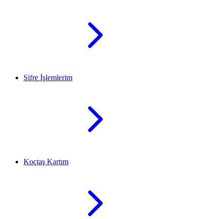
Şifre İşlemlerim
Koçtaş Kartım