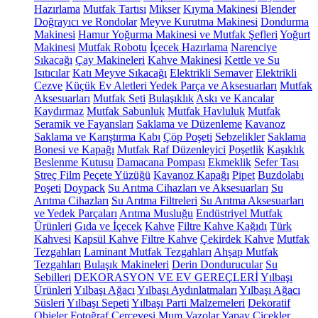
Hazırlama
Mutfak Tartısı
Mikser
Kıyma Makinesi
Blender
Doğrayıcı ve Rondolar
Meyve Kurutma Makinesi
Dondurma
Makinesi
Hamur Yoğurma Makinesi ve Mutfak Şefleri
Yoğurt
Makinesi
Mutfak Robotu
İçecek Hazırlama
Narenciye
Sıkacağı
Çay Makineleri
Kahve Makinesi
Kettle ve Su
Isıtıcılar
Katı Meyve Sıkacağı
Elektrikli Semaver
Elektrikli
Cezve
Küçük Ev Aletleri Yedek Parça ve Aksesuarları
Mutfak
Aksesuarları
Mutfak Seti
Bulaşıklık
Askı ve Kancalar
Kaydırmaz
Mutfak Sabunluk
Mutfak Havluluk
Mutfak
Seramik ve Fayansları
Saklama ve Düzenleme
Kavanoz
Saklama ve Karıştırma Kabı
Çöp Poşeti
Sebzelikler
Saklama
Bonesi ve Kapağı
Mutfak Raf Düzenleyici
Poşetlik
Kaşıklık
Beslenme Kutusu
Damacana Pompası
Ekmeklik
Sefer Tası
Streç Film
Peçete Yüzüğü
Kavanoz Kapağı
Pipet
Buzdolabı
Poşeti
Doypack
Su Arıtma Cihazları ve Aksesuarları
Su
Arıtma Cihazları
Su Arıtma Filtreleri
Su Arıtma Aksesuarları
ve Yedek Parçaları
Arıtma Musluğu
Endüstriyel Mutfak
Ürünleri
Gıda ve İçecek
Kahve
Filtre Kahve Kağıdı
Türk
Kahvesi
Kapsül Kahve
Filtre Kahve
Çekirdek Kahve
Mutfak
Tezgahları
Laminant Mutfak Tezgahları
Ahşap Mutfak
Tezgahları
Bulaşık Makineleri
Derin Dondurucular
Su
Sebilleri
DEKORASYON VE EV GEREÇLERİ
Yılbaşı
Ürünleri
Yılbaşı Ağacı
Yılbaşı Aydınlatmaları
Yılbaşı Ağacı
Süsleri
Yılbaşı Sepeti
Yılbaşı Parti Malzemeleri
Dekoratif
Objeler
Fotoğraf Çerçevesi
Mum
Vazolar
Yapay Çiçekler