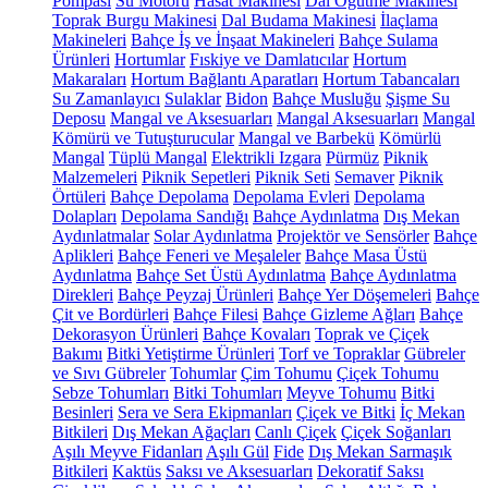
Pompası
Su Motoru
Hasat Makinesi
Dal Öğütme Makinesi
Toprak Burgu Makinesi
Dal Budama Makinesi
İlaçlama
Makineleri
Bahçe İş ve İnşaat Makineleri
Bahçe Sulama
Ürünleri
Hortumlar
Fıskiye ve Damlatıcılar
Hortum
Makaraları
Hortum Bağlantı Aparatları
Hortum Tabancaları
Su Zamanlayıcı
Sulaklar
Bidon
Bahçe Musluğu
Şişme Su
Deposu
Mangal ve Aksesuarları
Mangal Aksesuarları
Mangal
Kömürü ve Tutuşturucular
Mangal ve Barbekü
Kömürlü
Mangal
Tüplü Mangal
Elektrikli Izgara
Pürmüz
Piknik
Malzemeleri
Piknik Sepetleri
Piknik Seti
Semaver
Piknik
Örtüleri
Bahçe Depolama
Depolama Evleri
Depolama
Dolapları
Depolama Sandığı
Bahçe Aydınlatma
Dış Mekan
Aydınlatmalar
Solar Aydınlatma
Projektör ve Sensörler
Bahçe
Aplikleri
Bahçe Feneri ve Meşaleler
Bahçe Masa Üstü
Aydınlatma
Bahçe Set Üstü Aydınlatma
Bahçe Aydınlatma
Direkleri
Bahçe Peyzaj Ürünleri
Bahçe Yer Döşemeleri
Bahçe
Çit ve Bordürleri
Bahçe Filesi
Bahçe Gizleme Ağları
Bahçe
Dekorasyon Ürünleri
Bahçe Kovaları
Toprak ve Çiçek
Bakımı
Bitki Yetiştirme Ürünleri
Torf ve Topraklar
Gübreler
ve Sıvı Gübreler
Tohumlar
Çim Tohumu
Çiçek Tohumu
Sebze Tohumları
Bitki Tohumları
Meyve Tohumu
Bitki
Besinleri
Sera ve Sera Ekipmanları
Çiçek ve Bitki
İç Mekan
Bitkileri
Dış Mekan Ağaçları
Canlı Çiçek
Çiçek Soğanları
Aşılı Meyve Fidanları
Aşılı Gül
Fide
Dış Mekan Sarmaşık
Bitkileri
Kaktüs
Saksı ve Aksesuarları
Dekoratif Saksı