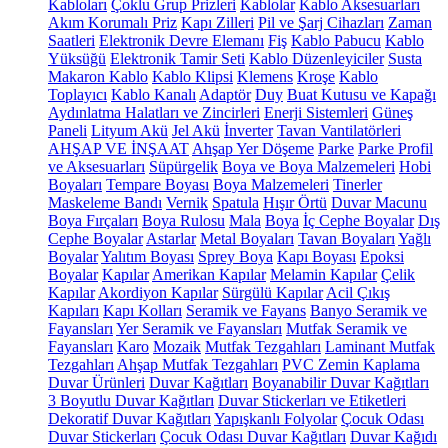
Kabloları
Çoklu Grup Prizleri
Kablolar
Kablo Aksesuarları
Akım Korumalı Priz
Kapı Zilleri
Pil ve Şarj Cihazları
Zaman
Saatleri
Elektronik Devre Elemanı
Fiş
Kablo Pabucu
Kablo
Yüksüğü
Elektronik Tamir Seti
Kablo Düzenleyiciler
Susta
Makaron Kablo
Kablo Klipsi
Klemens
Kroşe
Kablo
Toplayıcı
Kablo Kanalı
Adaptör
Duy
Buat Kutusu ve Kapağı
Aydınlatma Halatları ve Zincirleri
Enerji Sistemleri
Güneş
Paneli
Lityum Akü
Jel Akü
İnverter
Tavan Vantilatörleri
AHŞAP VE İNŞAAT
Ahşap Yer Döşeme
Parke
Parke Profil
ve Aksesuarları
Süpürgelik
Boya ve Boya Malzemeleri
Hobi
Boyaları
Tempare Boyası
Boya Malzemeleri
Tinerler
Maskeleme Bandı
Vernik
Spatula
Hışır Örtü
Duvar Macunu
Boya Fırçaları
Boya Rulosu
Mala
Boya
İç Cephe Boyalar
Dış
Cephe Boyalar
Astarlar
Metal Boyaları
Tavan Boyaları
Yağlı
Boyalar
Yalıtım Boyası
Sprey Boya
Kapı Boyası
Epoksi
Boyalar
Kapılar
Amerikan Kapılar
Melamin Kapılar
Çelik
Kapılar
Akordiyon Kapılar
Sürgülü Kapılar
Acil Çıkış
Kapıları
Kapı Kolları
Seramik ve Fayans
Banyo Seramik ve
Fayansları
Yer Seramik ve Fayansları
Mutfak Seramik ve
Fayansları
Karo
Mozaik
Mutfak Tezgahları
Laminant Mutfak
Tezgahları
Ahşap Mutfak Tezgahları
PVC Zemin Kaplama
Duvar Ürünleri
Duvar Kağıtları
Boyanabilir Duvar Kağıtları
3 Boyutlu Duvar Kağıtları
Duvar Stickerları ve Etiketleri
Dekoratif Duvar Kağıtları
Yapışkanlı Folyolar
Çocuk Odası
Duvar Stickerları
Çocuk Odası Duvar Kağıtları
Duvar Kağıdı