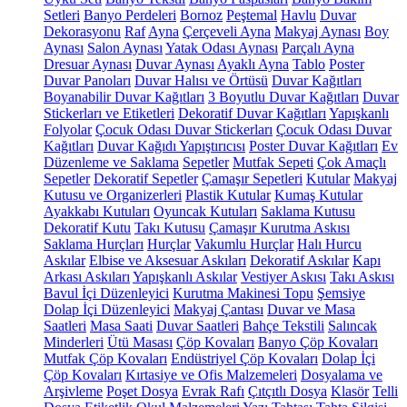
Setleri
Banyo Perdeleri
Bornoz
Peştemal
Havlu
Duvar
Dekorasyonu
Raf
Ayna
Çerçeveli Ayna
Makyaj Aynası
Boy
Aynası
Salon Aynası
Yatak Odası Aynası
Parçalı Ayna
Dresuar Aynası
Duvar Aynası
Ayaklı Ayna
Tablo
Poster
Duvar Panoları
Duvar Halısı ve Örtüsü
Duvar Kağıtları
Boyanabilir Duvar Kağıtları
3 Boyutlu Duvar Kağıtları
Duvar
Stickerları ve Etiketleri
Dekoratif Duvar Kağıtları
Yapışkanlı
Folyolar
Çocuk Odası Duvar Stickerları
Çocuk Odası Duvar
Kağıtları
Duvar Kağıdı Yapıştırıcısı
Poster Duvar Kağıtları
Ev
Düzenleme ve Saklama
Sepetler
Mutfak Sepeti
Çok Amaçlı
Sepetler
Dekoratif Sepetler
Çamaşır Sepetleri
Kutular
Makyaj
Kutusu ve Organizerleri
Plastik Kutular
Kumaş Kutular
Ayakkabı Kutuları
Oyuncak Kutuları
Saklama Kutusu
Dekoratif Kutu
Takı Kutusu
Çamaşır Kurutma Askısı
Saklama Hurçları
Hurçlar
Vakumlu Hurçlar
Halı Hurcu
Askılar
Elbise ve Aksesuar Askıları
Dekoratif Askılar
Kapı
Arkası Askıları
Yapışkanlı Askılar
Vestiyer Askısı
Takı Askısı
Bavul İçi Düzenleyici
Kurutma Makinesi Topu
Şemsiye
Dolap İçi Düzenleyici
Makyaj Çantası
Duvar ve Masa
Saatleri
Masa Saati
Duvar Saatleri
Bahçe Tekstili
Salıncak
Minderleri
Ütü Masası
Çöp Kovaları
Banyo Çöp Kovaları
Mutfak Çöp Kovaları
Endüstriyel Çöp Kovaları
Dolap İçi
Çöp Kovaları
Kırtasiye ve Ofis Malzemeleri
Dosyalama ve
Arşivleme
Poşet Dosya
Evrak Rafı
Çıtçıtlı Dosya
Klasör
Telli