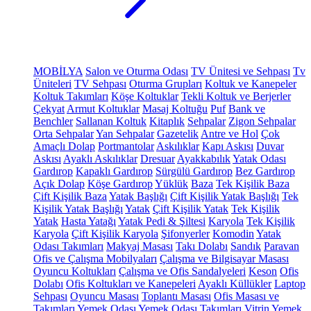
MOBİLYA
Salon ve Oturma Odası
TV Ünitesi ve Sehpası
Tv
Üniteleri
TV Sehpası
Oturma Grupları
Koltuk ve Kanepeler
Koltuk Takımları
Köşe Koltuklar
Tekli Koltuk ve Berjerler
Çekyat
Armut Koltuklar
Masaj Koltuğu
Puf
Bank ve
Benchler
Sallanan Koltuk
Kitaplık
Sehpalar
Zigon Sehpalar
Orta Sehpalar
Yan Sehpalar
Gazetelik
Antre ve Hol
Çok
Amaçlı Dolap
Portmantolar
Askılıklar
Kapı Askısı
Duvar
Askısı
Ayaklı Askılıklar
Dresuar
Ayakkabılık
Yatak Odası
Gardırop
Kapaklı Gardırop
Sürgülü Gardırop
Bez Gardırop
Açık Dolap
Köşe Gardırop
Yüklük
Baza
Tek Kişilik Baza
Çift Kişilik Baza
Yatak Başlığı
Çift Kişilik Yatak Başlığı
Tek
Kişilik Yatak Başlığı
Yatak
Çift Kişilik Yatak
Tek Kişilik
Yatak
Hasta Yatağı
Yatak Pedi & Şiltesi
Karyola
Tek Kişilik
Karyola
Çift Kişilik Karyola
Şifonyerler
Komodin
Yatak
Odası Takımları
Makyaj Masası
Takı Dolabı
Sandık
Paravan
Ofis ve Çalışma Mobilyaları
Çalışma ve Bilgisayar Masası
Oyuncu Koltukları
Çalışma ve Ofis Sandalyeleri
Keson
Ofis
Dolabı
Ofis Koltukları ve Kanepeleri
Ayaklı Küllükler
Laptop
Sehpası
Oyuncu Masası
Toplantı Masası
Ofis Masası ve
Takımları
Yemek Odası
Yemek Odası Takımları
Vitrin
Yemek