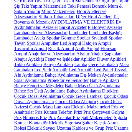
ve Rulosu
Tuval
El İşi & Tekstil Malzemeleri
Örgü İpi
Güpür
Şiş
Takı Yapım Malzemeleri
Takı Pensesi
Boncuk
Mum &
Sabun Yapımı
Mum Malzemeleri
Hobi Aletleri ve
Aksesuarları
Silikon Tabancaları
Diğer Hobi Aletleri
Taş
Boyama & Mozaik
AYDINLATMA VE ELEKTRİK
Ev
Aydınlatmaları
Avizeler
Sarkıt Avizeler
Plafonyer Avizeler
Lambaderler ve Aksesuarları
Lambader
Lambader Başlığı
Lambader Ayağı
Spotlar
Gömme Spotlar
Sıvaüstü Spotlar
Tavan Spotlar
Ampuller
Led Ampul
Halojen Ampul
Tasarruflu Ampul
Rustik Ampul
Akıllı Ampul
Floresan
Ampul
Abajurlar ve Aksesuarları
Abajur
Abajur Şapkaları
Abajur Ayaklığı
Fener ve Işıldaklar
Aplikler
Duvar Aplikleri
Tablo Aplikleri
Banyo Aplikleri
Lamba
Gece Lambaları
Masa
Lambaları
Led Şerit
Armatür
Led Armatür
Led Panel
Tezgah
Altı Aydınlatma
Bahçe Aydınlatma
Dış Mekan Aydınlatmalar
Solar Aydınlatma
Projektör ve Sensörler
Bahçe Aplikleri
Bahçe Feneri ve Meşaleler
Bahçe Masa Üstü Aydınlatma
Bahçe Set Üstü Aydınlatma
Bahçe Aydınlatma Direkleri
Çocuk Odası Aydınlatma
Çocuk Gece Lambası
Çocuk Odası
Duvar Aydınlatmaları
Çocuk Odası Abajuru
Çocuk Odası
Avizesi
Çocuk Masa Lambası
Elektrik Malzemeleri
Priz ve
Anahtarlar
Priz Kutusu
Telefon Prizi
Priz Çerçevesi
Golyat
Priz
Nümeris Priz
Priz
Anahtar Priz
Şalt Malzemeleri
Sigorta
Kutusu
Kontaktör
Elektrik Sigortası
Şalter
Kaçak Akım
Rölesi
Elektrik Sayacı
Uzatma Kablosu ve Grup Priz
Uzatma