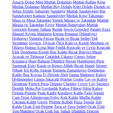
Amaçlı Dolap
Mini Mutfak Dolapları
Mutfak Rafları
Köşe
Mutfak Dolapları
Mutfak Boy Dolabı
Kiler Dolabı
Ekmek ve
Sebze Dolabı
Tabureler
Sandalye
Mutfak Sandalyeleri
Bar
Sandalyeleri
Katlanır Sandalyeler
Mutfak Köşe Takımları
Masa ve Masa Takımları
Yemek Masası ve Takımları
Mutfak
Masası ve Takımları
Eviye
Mutfak Bataryaları
Mutfak
Gereçleri
Kesme Tahtası
Rende
Servis Gereçleri
Patates Ezici
Manuel Kıyma Makinesi
Krema Pompası
Dilimleyici
Doğrayıcı
Yumurta Fırçası
Bıçak ve Bıçak Setleri
Yağ
Sıçratmaz
Soyucu, Oyacak
Ölçü Kabı ve Kaşığı
Merdane ve
Oklava
Hamur Açma Matı
Fındık Kıracağı ve Ceviz Kıracağı
Elek
Dondurma Kaşığı
Buz Kalıbı
Bıçak Bileyici Masat
Açacak ve Tirbuşon
Çekirdek Çıkarıcı
Çırpıcı
Sebze
Kurutucu
Huni
Baharat Öğütücü
Havan
Hamburger Presi
Sarımsak Ezici
Kaşık ve Kepçe Altlığı
Bıçak Standı
Süzgeç
Nihale
İçli Köfte Aparatı
Yumurta Zamanlayıcı
Dondurma
Kalıbı
Buz Kovası
Et Dövme Aleti
Sarma Makinesi
Kahve
Değirmenleri
Limon Sıkacağı
Pişirme Grubu
Çay ve Kahve
Demleme
French Press
Dripper
Chemex
Cezve
Çay Süzgeci
Demlik
Moka Pot
Çaydanlık
Kahve Filtresi
Sifon Kahve
Fırında Pişirme
Pasta Kalıbı
Kurabiye Kalıbı
Fırın Tepsisi
Cam Tepsi
Alüminyum Folyo
Kek Kalıbı
Muffin Kalıbı
Çikolata Kalıbı
Güveç
Pişirme Kağıdı
Pizza Tepsisi
Tart
Kalıbı
Ocak Üstü Pişirme
Tava ve Tava Setleri
Ocak Üstü
Tost Makinesi
Ocak Üstü Sac
Sahan
Düdüklü Tencere