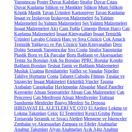
Yapıştırıcısı
Poster Duvar Kağıtları
Strafor
Duvar Çıtası
Duvar Kaplama
Silikon ve Mastikler
Silikon
Mum Silikon
Köpük
Mastik
Tavan Ürünleri
Kartonpiyer
Tavan Kaplama
İnşaat ve İzolasyon
İzolasyon Malzemeleri
Su Yalıtım
Malzemeleri
Isı Yalıtım Malzemeleri
Ses Yalıtım Malzemeleri
İnşaat Malzemeleri
Alçı
Cam Tuğla
Çimento
Beton Harcı
Çatı
Kaplama Malzemeleri
İnşaat Kimyasalları
İnşaat Temizlik
Ürünleri
Lavabo Çözücü
Harç ve Sıva Çözücü
Çok Amaçlı
Temizlik
Yağlayıcı ve Pas Çözücü
Yapı Kimyasalları
Derz
Dolgu
Seramik Yapıştırıcılar
Sıvı Conta
Strafor Yapıştırılar
Plastik Boru ve Ek Parçalar
Boru Bağlantı ve Aksesuarları
Temiz Su Boruları
Atık Su Boruları
PPRC Borular
Kombi
Bağlantı Boruları
Tesisat Tamir ve Bağlantı Malzemeleri
Musluk Uzatma
Regülatörler
Valfler ve Vanalar
Nipeller
Tahliye Hortumu
Conta
Taharet Çubuğu
Fittings
Tıpalar ve
Süzgeçler
İnşaat Makineleri
Elektrikli Vinçler
Taşıma
Arabaları
Caraskallar
Havlupanlar
Ahşaplar
Masif Paneller
Keresteler
Ahşap Seperatörler
Ahşap Çatı Malzemeleri
Çatı
Penceresi
Çatı Merdiveni
Ahşap Merdivenler
Trabzan
Sundurma
Menfezler
Banyo Menfezi
Su Deposu
HIRDAVAT EL ALETLERİ VE OTO
El Aletleri
Lokma ve
Lokma Takımları
Çekiç
El Testereleri
Kesici Grubu
Pense
Tornavida
Seramik ve Sıvacı Aletleri
Mengene ve İşkenceler
Zımbalar ve Aksesuarları
Zımpara ve Eğeler
Anahtarlar
Anahtar Takımları
Alyan Anahtarları
Açık Ağız Anahtar