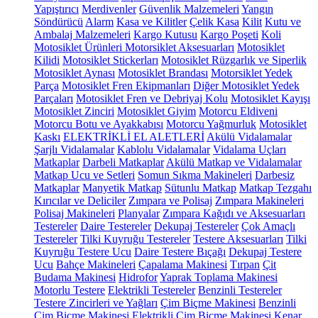
Yapıştırıcı
Merdivenler
Güvenlik Malzemeleri
Yangın
Söndürücü
Alarm
Kasa ve Kilitler
Çelik Kasa
Kilit
Kutu ve
Ambalaj Malzemeleri
Kargo Kutusu
Kargo Poşeti
Koli
Motosiklet Ürünleri
Motorsiklet Aksesuarları
Motosiklet
Kilidi
Motosiklet Stickerları
Motosiklet Rüzgarlık ve Siperlik
Motosiklet Aynası
Motosiklet Brandası
Motorsiklet Yedek
Parça
Motosiklet Fren Ekipmanları
Diğer Motosiklet Yedek
Parçaları
Motosiklet Fren ve Debriyaj Kolu
Motosiklet Kayışı
Motosiklet Zinciri
Motosiklet Giyim
Motorcu Eldiveni
Motorcu Botu ve Ayakkabısı
Motorcu Yağmurluk
Motosiklet
Kaskı
ELEKTRİKLİ EL ALETLERİ
Akülü Vidalamalar
Şarjlı Vidalamalar
Kablolu Vidalamalar
Vidalama Uçları
Matkaplar
Darbeli Matkaplar
Akülü Matkap ve Vidalamalar
Matkap Ucu ve Setleri
Somun Sıkma Makineleri
Darbesiz
Matkaplar
Manyetik Matkap
Sütunlu Matkap
Matkap Tezgahı
Kırıcılar ve Deliciler
Zımpara ve Polisaj
Zımpara Makineleri
Polisaj Makineleri
Planyalar
Zımpara Kağıdı ve Aksesuarları
Testereler
Daire Testereler
Dekupaj Testereler
Çok Amaçlı
Testereler
Tilki Kuyruğu Testereler
Testere Aksesuarları
Tilki
Kuyruğu Testere Ucu
Daire Testere Bıçağı
Dekupaj Testere
Ucu
Bahçe Makineleri
Çapalama Makinesi
Tırpan
Çit
Budama Makinesi
Hidrofor
Yaprak Toplama Makinesi
Motorlu Testere
Elektrikli Testereler
Benzinli Testereler
Testere Zincirleri ve Yağları
Çim Biçme Makinesi
Benzinli
Çim Biçme Makinesi
Elektrikli Çim Biçme Makinesi
Kenar