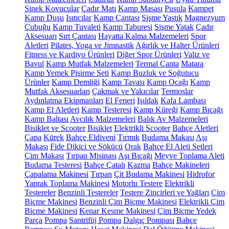
Sinek Kovucular
Çadır Matı
Kamp Masası
Pusula
Kampet
Kamp Duşu
Isıtıcılar
Kamp Çantası
Şişme Yastık
Magnezyum
Çubuğu
Kamp Tuvaleti
Kamp Taburesi
Şişme Yatak
Çadır
Aksesuarı
Sırt Çantası
Hayatta Kalma Malzemeleri
Spor
Aletleri
Pilates, Yoga ve Jimnastik
Ağırlık ve Halter Ürünleri
Fitness ve Kardiyo Ürünleri
Diğer Spor Ürünleri
Valiz ve
Bavul
Kamp Mutfak Malzemeleri
Termal Çanta
Matara
Kamp Yemek Pişirme Seti
Kamp Buzluk ve Soğutucu
Ürünler
Kamp Demliği
Kamp Tavası
Kamp Ocağı
Kamp
Mutfak Aksesuarları
Çakmak ve Yakıcılar
Termoslar
Aydınlatma Ekipmanları
El Feneri
Işıldak
Kafa Lambası
Kamp El Aletleri
Kamp Testeresi
Kamp Küreği
Kamp Bıçağı
Kamp Baltası
Avcılık Malzemeleri
Balık Av Malzemeleri
Bisiklet ve Scooter
Bisiklet
Elektrikli Scooter
Bahçe Aletleri
Çapa
Kürek
Bahçe Eldiveni
Tırmık
Budama Makası
Aşı
Makası
Fide Dikici ve Sökücü
Orak
Bahçe El Aleti Setleri
Çim Makası
Tırpan Misinası
Aşı Bıçağı
Meyve Toplama Aleti
Budama Testeresi
Bahçe Çatalı
Kazma
Bahçe Makineleri
Çapalama Makinesi
Tırpan
Çit Budama Makinesi
Hidrofor
Yaprak Toplama Makinesi
Motorlu Testere
Elektrikli
Testereler
Benzinli Testereler
Testere Zincirleri ve Yağları
Çim
Biçme Makinesi
Benzinli Çim Biçme Makinesi
Elektrikli Çim
Biçme Makinesi
Kenar Kesme Makinesi
Çim Biçme Yedek
Parça
Pompa
Santrifüj Pompa
Dalgıç Pompası
Bahçe