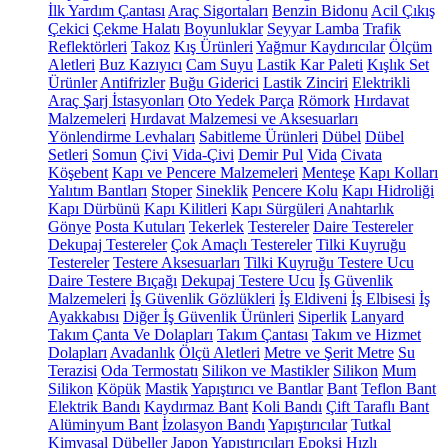
İlk Yardım Çantası
Araç Sigortaları
Benzin Bidonu
Acil Çıkış
Çekici
Çekme Halatı
Boyunluklar
Seyyar Lamba
Trafik
Reflektörleri
Takoz
Kış Ürünleri
Yağmur Kaydırıcılar
Ölçüm
Aletleri
Buz Kazıyıcı
Cam Suyu
Lastik Kar Paleti
Kışlık Set
Ürünler
Antifrizler
Buğu Giderici
Lastik Zinciri
Elektrikli
Araç Şarj İstasyonları
Oto Yedek Parça
Römork
Hırdavat
Malzemeleri
Hırdavat Malzemesi ve Aksesuarları
Yönlendirme Levhaları
Sabitleme Ürünleri
Dübel
Dübel
Setleri
Somun
Çivi
Vida-Çivi
Demir Pul
Vida
Civata
Köşebent
Kapı ve Pencere Malzemeleri
Menteşe
Kapı Kolları
Yalıtım Bantları
Stoper
Sineklik
Pencere Kolu
Kapı Hidroliği
Kapı Dürbünü
Kapı Kilitleri
Kapı Sürgüleri
Anahtarlık
Gönye
Posta Kutuları
Tekerlek
Testereler
Daire Testereler
Dekupaj Testereler
Çok Amaçlı Testereler
Tilki Kuyruğu
Testereler
Testere Aksesuarları
Tilki Kuyruğu Testere Ucu
Daire Testere Bıçağı
Dekupaj Testere Ucu
İş Güvenlik
Malzemeleri
İş Güvenlik Gözlükleri
İş Eldiveni
İş Elbisesi
İş
Ayakkabısı
Diğer İş Güvenlik Ürünleri
Siperlik
Lanyard
Takım Çanta Ve Dolapları
Takım Çantası
Takım ve Hizmet
Dolapları
Avadanlık
Ölçü Aletleri
Metre ve Şerit Metre
Su
Terazisi
Oda Termostatı
Silikon ve Mastikler
Silikon
Mum
Silikon
Köpük
Mastik
Yapıştırıcı ve Bantlar
Bant
Teflon Bant
Elektrik Bandı
Kaydırmaz Bant
Koli Bandı
Çift Taraflı Bant
Alüminyum Bant
İzolasyon Bandı
Yapıştırıcılar
Tutkal
Kimyasal Dübeller
Japon Yapıştırıcıları
Epoksi
Hızlı