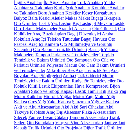
İngiliz Anahtarı
İki Ağızlı Anahtar
Tork Anahtarı
Yıldız
Anahtar ve Takımları
Kurbağcık Anahtarı
Kombine Anahtar
ve Takımları
Boru Anahtarı
Keskiler
Keser
Kargaburun
Balyoz
Balta
Kesici Aletler
Makas
Maket Bıçağı
Iskarpela
Oto Ürünleri
Lastik
Yaz Lastiği
Kış Lastiği
4 Mevsim Lastik
Oto Teknik Malzemeler
Araç İçi Aksesuar
Oto Güneşlik
Oto
Küllükler
Araç Buzdolapları
Bagaj Düzenleyici
Araba
Kokuları
Araç İçi Telefon Tutucular
Bagaj Havuzu
Oto
Paspası
Araç İçi Kamera
Oto Multimedya ve Görüntü
Sistemleri
Oto Bakım Temizlik Ürünleri
Basınçlı Yıkama
Makineleri
Tampon Parlatıcı ve Temizleyiciler
Torpido
Temizlik ve Bakım Ürünleri
Oto Şampuan
Oto Cila ve
Parlatıcı Ürünleri
Polyester Macun
Oto Cam Bakım Ürünleri
ve Temizleyiciler
Mikrofiber Bez
Araç Temizlik Seti
Araç
Boyaları
Araç Süpürgeleri
Araba Çizik Giderici
Motor
Temizleyici ve Bakım Ürünleri
Radyatör Temizleyiciler
Oto
Koltuk Kılıfı
Lastik Ekipmanları
Hava Kompresörü
Bijon
Anahtarı
Sibop ve Sibop Kapağı
Lastik Tamir Kiti
Kriko
Yağ
Motor Katkıları
Hidrolik Yağlar
Motor Yağı
Motor Yağı
Katkısı
Gres Yağı
Yakıt Katkısı
Şanzıman Yağı ve Katkısı
Akü ve Akü Aksesuarları
Akü
Akü Şarj Cihazları
Akü
Takviye Kablosu
Araç Dış Aksesuar
Plaka Aksesuarları
Silecek
Yan ve Tavan Çıtaları
Tampon Aksesuarları
Trafik
Setleri
Oto Brandaları
Vinç ve Vinç Aksesuarları
Jant ve Jant
Kapağı
Trafik Ürünleri
Oto Projektör
Diğer Trafik Ürünleri