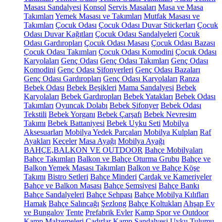
Masası Sandalyesi
Konsol
Servis Masaları
Masa ve Masa
Takımları
Yemek Masası ve Takımları
Mutfak Masası ve
Takımları
Çocuk Odası
Çocuk Odası Duvar Stickerları
Çocuk
Odası Duvar Kağıtları
Çocuk Odası Sandalyeleri
Çocuk
Odası Gardıropları
Çocuk Odası Masası
Çocuk Odası Bazası
Çocuk Odası Takımları
Çocuk Odası Komodini
Çocuk Odası
Karyolaları
Genç Odası
Genç Odası Takımları
Genç Odası
Komodini
Genç Odası Şifonyerleri
Genç Odası Bazaları
Genç Odası Gardıropları
Genç Odası Karyolaları
Ranza
Bebek Odası
Bebek Beşikleri
Mama Sandalyesi
Bebek
Karyolaları
Bebek Gardıropları
Bebek Yatakları
Bebek Odası
Takımları
Oyuncak Dolabı
Bebek Şifonyer
Bebek Odası
Tekstili
Bebek Yorganı
Bebek Çarşafı
Bebek Nevresim
Takımı
Bebek Battaniyesi
Bebek Uyku Seti
Mobilya
Aksesuarları
Mobilya Yedek Parçaları
Mobilya Kulpları
Raf
Ayakları
Keçeler
Masa Ayağı
Mobilya Ayağı
BAHÇE,BALKON VE OUTDOOR
Bahçe Mobilyaları
Bahçe Takımları
Balkon ve Bahçe Oturma Grubu
Bahçe ve
Balkon Yemek Masası Takımları
Balkon ve Bahçe Köşe
Takımı
Bistro Setleri
Bahçe Minderi
Çardak ve Kameriyeler
Bahçe ve Balkon Masası
Bahçe Şemsiyesi
Bahçe Bankı
Bahçe Sandalyeleri
Bahçe Sehpası
Bahçe Mobilya Kılıfları
Hamak
Bahçe Salıncağı
Şezlong
Bahçe Koltukları
Ahşap Ev
ve Bungalov
Tente
Prefabrik Evler
Kamp Spor ve Outdoor
Kamp Malzemeleri
Çadırlar
Kamp Sandalyesi
Uyku Tulumu