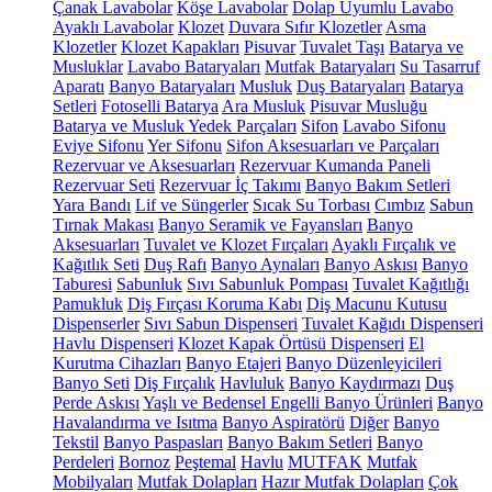
Çanak Lavabolar
Köşe Lavabolar
Dolap Uyumlu Lavabo
Ayaklı Lavabolar
Klozet
Duvara Sıfır Klozetler
Asma
Klozetler
Klozet Kapakları
Pisuvar
Tuvalet Taşı
Batarya ve
Musluklar
Lavabo Bataryaları
Mutfak Bataryaları
Su Tasarruf
Aparatı
Banyo Bataryaları
Musluk
Duş Bataryaları
Batarya
Setleri
Fotoselli Batarya
Ara Musluk
Pisuvar Musluğu
Batarya ve Musluk Yedek Parçaları
Sifon
Lavabo Sifonu
Eviye Sifonu
Yer Sifonu
Sifon Aksesuarları ve Parçaları
Rezervuar ve Aksesuarları
Rezervuar Kumanda Paneli
Rezervuar Seti
Rezervuar İç Takımı
Banyo Bakım Setleri
Yara Bandı
Lif ve Süngerler
Sıcak Su Torbası
Cımbız
Sabun
Tırnak Makası
Banyo Seramik ve Fayansları
Banyo
Aksesuarları
Tuvalet ve Klozet Fırçaları
Ayaklı Fırçalık ve
Kağıtlık Seti
Duş Rafı
Banyo Aynaları
Banyo Askısı
Banyo
Taburesi
Sabunluk
Sıvı Sabunluk Pompası
Tuvalet Kağıtlığı
Pamukluk
Diş Fırçası Koruma Kabı
Diş Macunu Kutusu
Dispenserler
Sıvı Sabun Dispenseri
Tuvalet Kağıdı Dispenseri
Havlu Dispenseri
Klozet Kapak Örtüsü Dispenseri
El
Kurutma Cihazları
Banyo Etajeri
Banyo Düzenleyicileri
Banyo Seti
Diş Fırçalık
Havluluk
Banyo Kaydırmazı
Duş
Perde Askısı
Yaşlı ve Bedensel Engelli Banyo Ürünleri
Banyo
Havalandırma ve Isıtma
Banyo Aspiratörü
Diğer
Banyo
Tekstil
Banyo Paspasları
Banyo Bakım Setleri
Banyo
Perdeleri
Bornoz
Peştemal
Havlu
MUTFAK
Mutfak
Mobilyaları
Mutfak Dolapları
Hazır Mutfak Dolapları
Çok