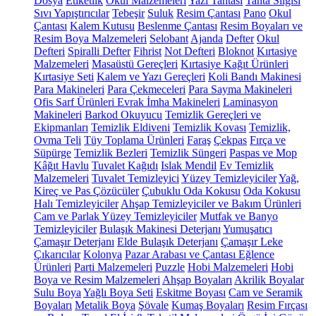
Dosya
Etiketlik
Okul Malzemeleri
Yazı Tahtası
Tahta Silgisi
Sıvı Yapıştırıcılar
Tebeşir
Suluk
Resim Çantası
Pano
Okul
Çantası
Kalem Kutusu
Beslenme Çantası
Resim Boyaları ve
Resim Boya Malzemeleri
Selobant
Ajanda
Defter
Okul
Defteri
Spiralli Defter
Fihrist
Not Defteri
Bloknot
Kırtasiye
Malzemeleri
Masaüstü Gereçleri
Kırtasiye Kağıt Ürünleri
Kırtasiye Seti
Kalem ve Yazı Gereçleri
Koli Bandı Makinesi
Para Makineleri
Para Çekmeceleri
Para Sayma Makineleri
Ofis Sarf Ürünleri
Evrak İmha Makineleri
Laminasyon
Makineleri
Barkod Okuyucu
Temizlik Gereçleri ve
Ekipmanları
Temizlik Eldiveni
Temizlik Kovası
Temizlik,
Ovma Teli
Tüy Toplama Ürünleri
Faraş
Çekpas
Fırça ve
Süpürge
Temizlik Bezleri
Temizlik Süngeri
Paspas ve Mop
Kâğıt Havlu
Tuvalet Kağıdı
Islak Mendil
Ev Temizlik
Malzemeleri
Tuvalet Temizleyici
Yüzey Temizleyiciler
Yağ,
Kireç ve Pas Çözücüler
Çubuklu Oda Kokusu
Oda Kokusu
Halı Temizleyiciler
Ahşap Temizleyiciler ve Bakım Ürünleri
Cam ve Parlak Yüzey Temizleyiciler
Mutfak ve Banyo
Temizleyiciler
Bulaşık Makinesi Deterjanı
Yumuşatıcı
Çamaşır Deterjanı
Elde Bulaşık Deterjanı
Çamaşır Leke
Çıkarıcılar
Kolonya
Pazar Arabası ve Çantası
Eğlence
Ürünleri
Parti Malzemeleri
Puzzle
Hobi Malzemeleri
Hobi
Boya ve Resim Malzemeleri
Ahşap Boyaları
Akrilik Boyalar
Sulu Boya
Yağlı Boya Seti
Eskitme Boyası
Cam ve Seramik
Boyaları
Metalik Boya
Şövale
Kumaş Boyaları
Resim Fırçası