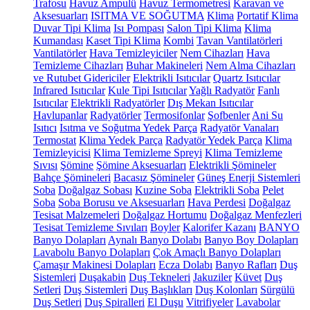
Trafosu
Havuz Ampulü
Havuz Termometresi
Karavan ve
Aksesuarları
ISITMA VE SOĞUTMA
Klima
Portatif Klima
Duvar Tipi Klima
Isı Pompası
Salon Tipi Klima
Klima
Kumandası
Kaset Tipi Klima
Kombi
Tavan Vantilatörleri
Vantilatörler
Hava Temizleyiciler
Nem Cihazları
Hava
Temizleme Cihazları
Buhar Makineleri
Nem Alma Cihazları
ve Rutubet Gidericiler
Elektrikli Isıtıcılar
Quartz Isıtıcılar
Infrared Isıtıcılar
Kule Tipi Isıtıcılar
Yağlı Radyatör
Fanlı
Isıtıcılar
Elektrikli Radyatörler
Dış Mekan Isıtıcılar
Havlupanlar
Radyatörler
Termosifonlar
Şofbenler
Ani Su
Isıtıcı
Isıtma ve Soğutma Yedek Parça
Radyatör Vanaları
Termostat
Klima Yedek Parça
Radyatör Yedek Parça
Klima
Temizleyicisi
Klima Temizleme Spreyi
Klima Temizleme
Sıvısı
Şömine
Şömine Aksesuarları
Elektrikli Şömineler
Bahçe Şömineleri
Bacasız Şömineler
Güneş Enerji Sistemleri
Soba
Doğalgaz Sobası
Kuzine Soba
Elektrikli Soba
Pelet
Soba
Soba Borusu ve Aksesuarları
Hava Perdesi
Doğalgaz
Tesisat Malzemeleri
Doğalgaz Hortumu
Doğalgaz Menfezleri
Tesisat Temizleme Sıvıları
Boyler
Kalorifer Kazanı
BANYO
Banyo Dolapları
Aynalı Banyo Dolabı
Banyo Boy Dolapları
Lavabolu Banyo Dolapları
Çok Amaçlı Banyo Dolapları
Çamaşır Makinesi Dolapları
Ecza Dolabı
Banyo Rafları
Duş
Sistemleri
Duşakabin
Duş Tekneleri
Jakuziler
Küvet
Duş
Setleri
Duş Sistemleri
Duş Başlıkları
Duş Kolonları
Sürgülü
Duş Setleri
Duş Spiralleri
El Duşu
Vitrifiyeler
Lavabolar