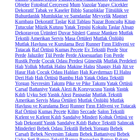
Objeler
Fotoğraf Çerçevesi
Mum
Vazolar
Yapay Çiçekler
Dekoratif Tabak ve Kaseler
Biblo
Şaraplıklar
Tütsülük ve
Buhurdanlık
Mumluklar ve Şamdanlar
Meyvelik
Magnet
Kumbara
Dekoratif Taşlar
Kül Tablası
Nazar Boncuğu
Kitap
Tutucular
Müzik Kutusu
Yatak Tepsisi
Kokulu Taşlar
Ahşap
Dekorasyon Ürünleri
Duvar Süsleri
Cansız Manken
Mutfak
Tekstili
Amerikan Servis
Masa Örtüleri
Mutfak Önlüğü
Mutfak Havlusu ve Kurulama Bezi
Runner
Fırın Eldiveni ve
Tutacak
Raf Örtüsü
Kumaş Peçete
Ev Tekstili
Perde
Stor
Perde
Jaluziler
Tül Perde
Perde Aksesuarları
Fon Perde
Rustik Perde
Çocuk Odası Perdesi
Güneşlik
Mutfak Perdeleri
Halı
Yolluk
Mutfak Halısı
Makine Halısı
Shaggy Halı
Jüt ve
Hasır Halı
Çocuk Odası Halıları
Halı Kaydırmazı
El Halısı
Deri Halı
Halı Örtüsü
Bambu Halı
Yatak Odası Tekstili
Yorgan
Nevresim Takımı
Pike ve Pike Takımı
Yatak Örtüsü
Çarşaf
Battaniye
Yatak Alezi & Koruyucusu
Yastık
Yastık
Kılıfı
Uyku Seti
Yastık Alezi
Paspaslar
Mutfak Tekstili
Amerikan Servis
Masa Örtüleri
Mutfak Önlüğü
Mutfak
Havlusu ve Kurulama Bezi
Runner
Fırın Eldiveni ve Tutacak
Raf Örtüsü
Kumaş Peçete
Kilim
Seccade
Salon Tekstili
Kırlent ve Kırlent Kılıfı
Sandalye Minderi
Koltuk Örtüsü ve
Şalı
Dekoratif Yastık
Sandalye Kılıfı
Bahçe Tekstili
Salıncak
Minderleri
Bebek Odası Tekstili
Bebek Yorganı
Bebek
Çarşafı
Bebek Nevresim Takımı
Bebek Battaniyesi
Bebek
Uyku Seti
Banyo Tekstil
Banyo Paspasları
Banyo Bakım