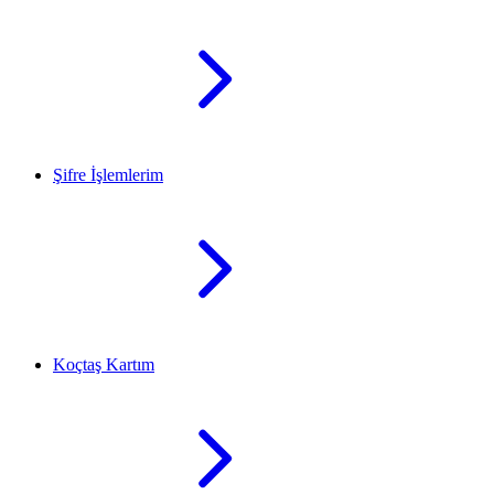
Şifre İşlemlerim
Koçtaş Kartım