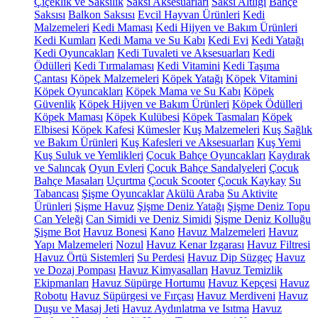
Çiçeklik ve Saksılık
Saksı Aksesuarları
Saksı Altlığı
Bahçe
Saksısı
Balkon Saksısı
Evcil Hayvan Ürünleri
Kedi
Malzemeleri
Kedi Maması
Kedi Hijyen ve Bakım Ürünleri
Kedi Kumları
Kedi Mama ve Su Kabı
Kedi Evi
Kedi Yatağı
Kedi Oyuncakları
Kedi Tuvaleti ve Aksesuarları
Kedi
Ödülleri
Kedi Tırmalaması
Kedi Vitamini
Kedi Taşıma
Çantası
Köpek Malzemeleri
Köpek Yatağı
Köpek Vitamini
Köpek Oyuncakları
Köpek Mama ve Su Kabı
Köpek
Güvenlik
Köpek Hijyen ve Bakım Ürünleri
Köpek Ödülleri
Köpek Maması
Köpek Kulübesi
Köpek Tasmaları
Köpek
Elbisesi
Köpek Kafesi
Kümesler
Kuş Malzemeleri
Kuş Sağlık
ve Bakım Ürünleri
Kuş Kafesleri ve Aksesuarları
Kuş Yemi
Kuş Suluk ve Yemlikleri
Çocuk Bahçe Oyuncakları
Kaydırak
ve Salıncak
Oyun Evleri
Çocuk Bahçe Sandalyeleri
Çocuk
Bahçe Masaları
Uçurtma
Çocuk Scooter
Çocuk Kaykay
Su
Tabancası
Şişme Oyuncaklar
Akülü Araba
Su Aktivite
Ürünleri
Şişme Havuz
Şişme Deniz Yatağı
Şişme Deniz Topu
Can Yeleği
Can Simidi ve Deniz Simidi
Şişme Deniz Kolluğu
Şişme Bot
Havuz Bonesi
Kano
Havuz Malzemeleri
Havuz
Yapı Malzemeleri
Nozul
Havuz Kenar Izgarası
Havuz Filtresi
Havuz Örtü Sistemleri
Su Perdesi
Havuz Dip Süzgeç
Havuz
ve Dozaj Pompası
Havuz Kimyasalları
Havuz Temizlik
Ekipmanları
Havuz Süpürge Hortumu
Havuz Kepçesi
Havuz
Robotu
Havuz Süpürgesi ve Fırçası
Havuz Merdiveni
Havuz
Duşu ve Masaj Jeti
Havuz Aydınlatma ve Isıtma
Havuz