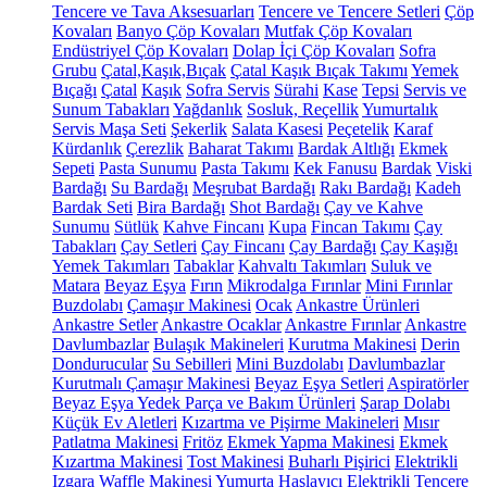
Tencere ve Tava Aksesuarları
Tencere ve Tencere Setleri
Çöp
Kovaları
Banyo Çöp Kovaları
Mutfak Çöp Kovaları
Endüstriyel Çöp Kovaları
Dolap İçi Çöp Kovaları
Sofra
Grubu
Çatal,Kaşık,Bıçak
Çatal Kaşık Bıçak Takımı
Yemek
Bıçağı
Çatal
Kaşık
Sofra Servis
Sürahi
Kase
Tepsi
Servis ve
Sunum Tabakları
Yağdanlık
Sosluk, Reçellik
Yumurtalık
Servis Maşa Seti
Şekerlik
Salata Kasesi
Peçetelik
Karaf
Kürdanlık
Çerezlik
Baharat Takımı
Bardak Altlığı
Ekmek
Sepeti
Pasta Sunumu
Pasta Takımı
Kek Fanusu
Bardak
Viski
Bardağı
Su Bardağı
Meşrubat Bardağı
Rakı Bardağı
Kadeh
Bardak Seti
Bira Bardağı
Shot Bardağı
Çay ve Kahve
Sunumu
Sütlük
Kahve Fincanı
Kupa
Fincan Takımı
Çay
Tabakları
Çay Setleri
Çay Fincanı
Çay Bardağı
Çay Kaşığı
Yemek Takımları
Tabaklar
Kahvaltı Takımları
Suluk ve
Matara
Beyaz Eşya
Fırın
Mikrodalga Fırınlar
Mini Fırınlar
Buzdolabı
Çamaşır Makinesi
Ocak
Ankastre Ürünleri
Ankastre Setler
Ankastre Ocaklar
Ankastre Fırınlar
Ankastre
Davlumbazlar
Bulaşık Makineleri
Kurutma Makinesi
Derin
Dondurucular
Su Sebilleri
Mini Buzdolabı
Davlumbazlar
Kurutmalı Çamaşır Makinesi
Beyaz Eşya Setleri
Aspiratörler
Beyaz Eşya Yedek Parça ve Bakım Ürünleri
Şarap Dolabı
Küçük Ev Aletleri
Kızartma ve Pişirme Makineleri
Mısır
Patlatma Makinesi
Fritöz
Ekmek Yapma Makinesi
Ekmek
Kızartma Makinesi
Tost Makinesi
Buharlı Pişirici
Elektrikli
Izgara
Waffle Makinesi
Yumurta Haşlayıcı
Elektrikli Tencere