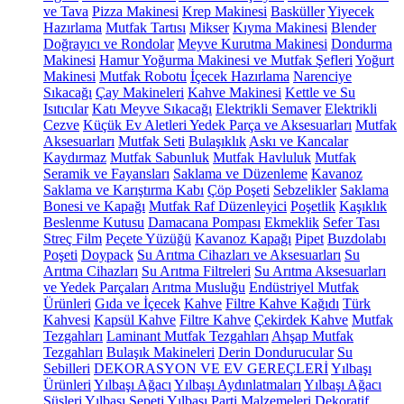
ve Tava
Pizza Makinesi
Krep Makinesi
Basküller
Yiyecek
Hazırlama
Mutfak Tartısı
Mikser
Kıyma Makinesi
Blender
Doğrayıcı ve Rondolar
Meyve Kurutma Makinesi
Dondurma
Makinesi
Hamur Yoğurma Makinesi ve Mutfak Şefleri
Yoğurt
Makinesi
Mutfak Robotu
İçecek Hazırlama
Narenciye
Sıkacağı
Çay Makineleri
Kahve Makinesi
Kettle ve Su
Isıtıcılar
Katı Meyve Sıkacağı
Elektrikli Semaver
Elektrikli
Cezve
Küçük Ev Aletleri Yedek Parça ve Aksesuarları
Mutfak
Aksesuarları
Mutfak Seti
Bulaşıklık
Askı ve Kancalar
Kaydırmaz
Mutfak Sabunluk
Mutfak Havluluk
Mutfak
Seramik ve Fayansları
Saklama ve Düzenleme
Kavanoz
Saklama ve Karıştırma Kabı
Çöp Poşeti
Sebzelikler
Saklama
Bonesi ve Kapağı
Mutfak Raf Düzenleyici
Poşetlik
Kaşıklık
Beslenme Kutusu
Damacana Pompası
Ekmeklik
Sefer Tası
Streç Film
Peçete Yüzüğü
Kavanoz Kapağı
Pipet
Buzdolabı
Poşeti
Doypack
Su Arıtma Cihazları ve Aksesuarları
Su
Arıtma Cihazları
Su Arıtma Filtreleri
Su Arıtma Aksesuarları
ve Yedek Parçaları
Arıtma Musluğu
Endüstriyel Mutfak
Ürünleri
Gıda ve İçecek
Kahve
Filtre Kahve Kağıdı
Türk
Kahvesi
Kapsül Kahve
Filtre Kahve
Çekirdek Kahve
Mutfak
Tezgahları
Laminant Mutfak Tezgahları
Ahşap Mutfak
Tezgahları
Bulaşık Makineleri
Derin Dondurucular
Su
Sebilleri
DEKORASYON VE EV GEREÇLERİ
Yılbaşı
Ürünleri
Yılbaşı Ağacı
Yılbaşı Aydınlatmaları
Yılbaşı Ağacı
Süsleri
Yılbaşı Sepeti
Yılbaşı Parti Malzemeleri
Dekoratif