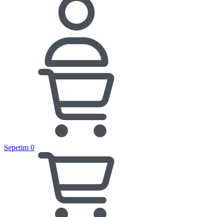
Sepetim
0