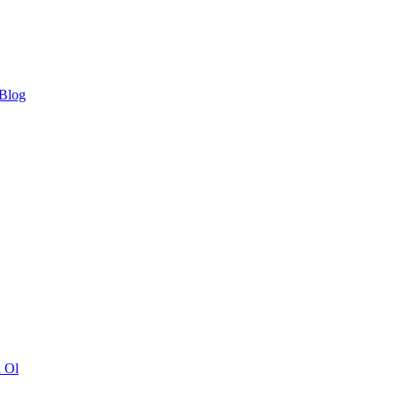
 Blog
ı Ol