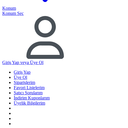
Konum
Konum Seç
Giriş Yap
veya Üye Ol
Giriş Yap
Üye Ol
Siparişlerim
Favori Listelerim
Satıcı Sorularım
İndirim Kuponlarım
Üyelik Bilgilerim