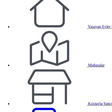
Yaşayan Evler
Mağazalar
Koçtaş'ta Satıc