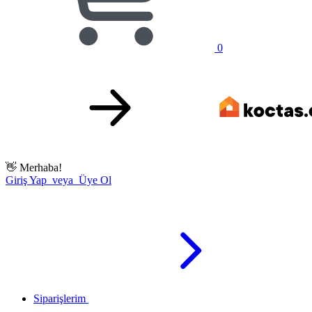
0
👋
Merhaba!
Giriş Yap veya Üye Ol
Siparişlerim