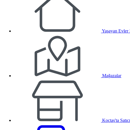
Yaşayan Evler
Mağazalar
Koçtaş'ta Satıc