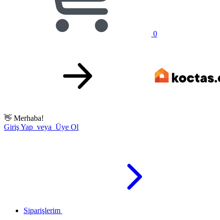
0
👋
Merhaba!
Giriş Yap veya Üye Ol
Siparişlerim