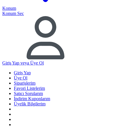
Konum
Konum Seç
Giriş Yap
veya Üye Ol
Giriş Yap
Üye Ol
Siparişlerim
Favori Listelerim
Satıcı Sorularım
İndirim Kuponlarım
Üyelik Bilgilerim