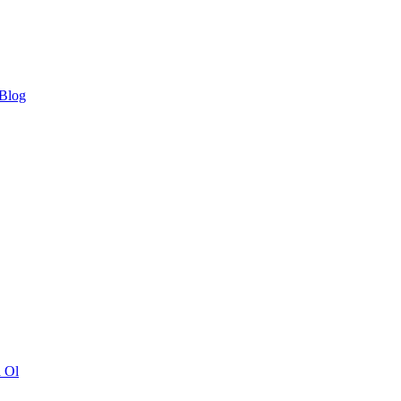
 Blog
ı Ol