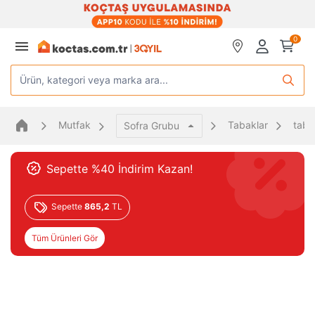
0
Ürün, kategori veya marka ara...
Mutfak
Tabaklar
taba
Sofra Grubu
Sepette %40 İndirim Kazan!
Sepette
865,2
TL
Tüm Ürünleri Gör