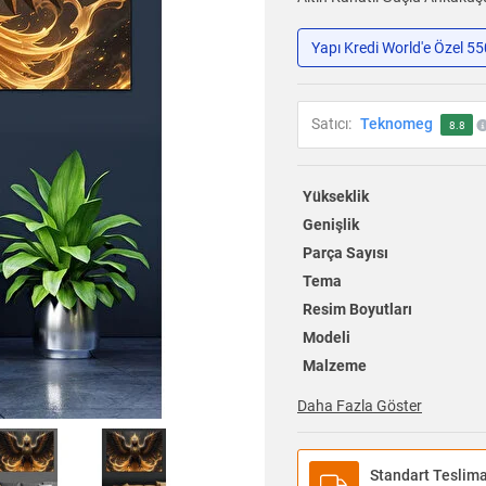
Yapı Kredi World'e Özel 5
Satıcı:
Teknomeg
8.8
Yükseklik
Genişlik
Parça Sayısı
Tema
Resim Boyutları
Modeli
Malzeme
Daha Fazla Göster
Standart Teslim