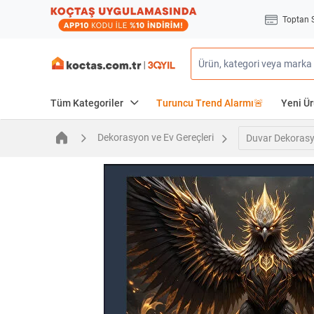
Toptan 
Tüm Kategoriler
Turuncu Trend Alarmı🚨
Yeni Ür
Dekorasyon ve Ev Gereçleri
Duvar Dekoras