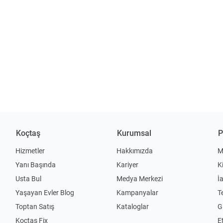
Koçtaş
Kurumsal
P
Hizmetler
Hakkımızda
M
Yanı Başında
Kariyer
K
Usta Bul
Medya Merkezi
İ
Yaşayan Evler Blog
Kampanyalar
T
Toptan Satış
Kataloglar
Gi
Koçtaş Fix
Et