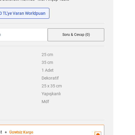
50 TL'ye Varan Worldpuan
Soru & Cevap (0)
25
cm
35
cm
1
Adet
Dekoratif
25 x 35 cm
Yapışkanlı
Mdf
at
●
Ücretsiz Kargo