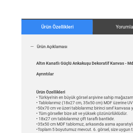
Ürün Özellikleri
Yorumla
Ürün Açıklaması
Altın Kanatlı Güçlü Ankakuşu Dekoratif Kanvas - M
Ayrıntılar
Ürün Özellikleri
• Türkiye'nin en büyük görsel arşivine sahip mağazam
• Tablolarımız (18x27 cm, 35x50 cm) MDF üzerine UV 
•50x70 cm ve üzeri tablolarımız birinci sınıf kanvasa y
• Tüm görseller bize ait ve yüksek çözünürlüklüdür.
• 18x27 cm tablolarımız çift taraflı bantlıdır.
•35x50 cm MDF tablomuz, arkasında asma aparatıyla 
•Toplam 5 boyutumuz mevcut. 6. görsel, size uygun t