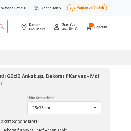
Yardım ve Destek
Koçtaş'ta Satıcı Ol
Sipariş Takip
Giriş Yap
Konum
0
Sepetim
veya Üye Ol
Konum Seç
tlı Güçlü Ankakuşu Dekoratif Kanvas - Mdf
m
Ürün Seçenekleri
Taksit Seçenekleri
u Dekoratif Kanvas - Mdf Ahşap Tablo