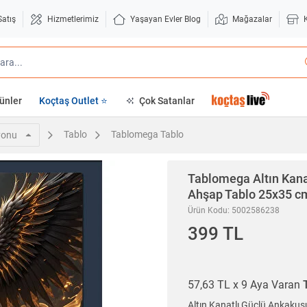
Satış
Hizmetlerimiz
Yaşayan Evler Blog
Mağazalar
ünler
Koçtaş Outlet ⭐
Çok Satanlar
Tablo
Tablomega Tablo
yonu
Tablomega
Altın Kana
Ahşap Tablo 25x35 c
Ürün Kodu: 5002586238
399 TL
57,63 TL x 9 Aya Varan
Altın Kanatlı Güçlü Ankakuş