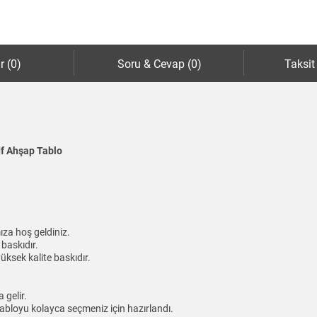
r (0)
Soru & Cevap (0)
Taksit
df Ahşap Tablo
ıza hoş geldiniz.
baskıdır.
üksek kalite baskıdır.
gelir.
abloyu kolayca seçmeniz için hazırlandı.