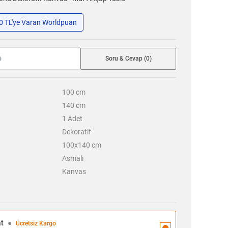
50 TL'ye Varan Worldpuan
Soru & Cevap (0)
100
cm
140
cm
1
Adet
Dekoratif
100x140 cm
Asmalı
Kanvas
at
●
Ücretsiz Kargo