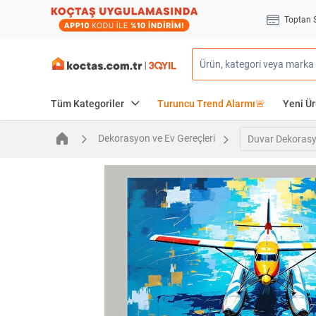
Toptan 
Tüm Kategoriler
Turuncu Trend Alarmı🚨
Yeni Ür
Dekorasyon ve Ev Gereçleri
Duvar Dekoras