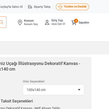
Yardım ve Destek
Koçtaş'ta Satıcı Ol
Sipariş Takip
Giriş Yap
Konum
0
Sepetim
veya Üye Ol
Konum Seç
iz Uçağı İllüstrasyonu Dekoratif Kanvas -
x140 cm
Ürün Seçenekleri
n
Taksit Seçenekleri
syonu Dekoratif Kanvas - Mdf Ahşap Tablo