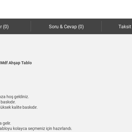
r (0)
Soru & Cevap (0)
Taksit
- Mdf Ahşap Tablo
ıza hoş geldiniz.
baskıdır.
üksek kalite baskıdır.
gelir.
abloyu kolayca seçmeniz için hazırlandı.