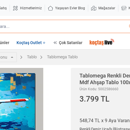
Satış
Hizmetlerimiz
Yaşayan Evler Blog
Mağazalar
ünler
Koçtaş Outlet ⭐
Çok Satanlar
Tablo
Tablomega Tablo
yonu
Tablomega
Renkli Den
Mdf Ahşap Tablo 100
Ürün Kodu: 5002586660
3.799 TL
548,74 TL x 9 Aya Vara
Renkli Deniz Uçağı İllüstra