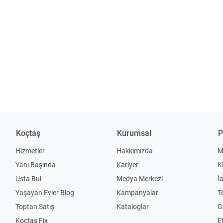
Koçtaş
Kurumsal
P
Hizmetler
Hakkımızda
M
Yanı Başında
Kariyer
K
Usta Bul
Medya Merkezi
İ
Yaşayan Evler Blog
Kampanyalar
T
Toptan Satış
Kataloglar
Gi
Koçtaş Fix
Et