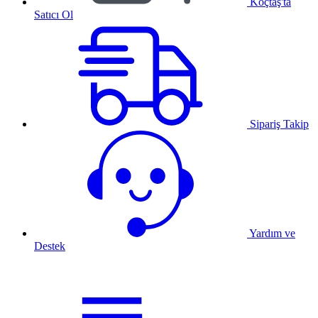
Koçtaş'ta
Satıcı Ol
Sipariş Takip
Yardım ve
Destek