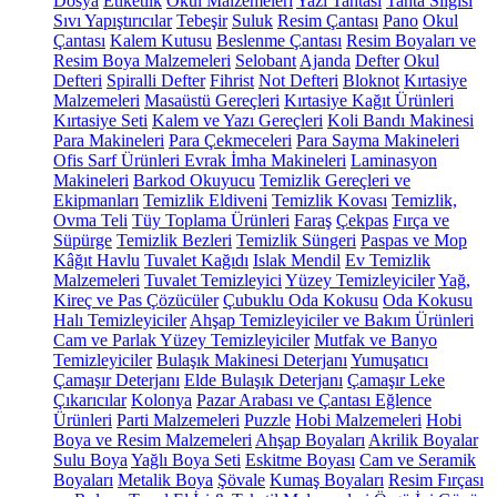
Dosya
Etiketlik
Okul Malzemeleri
Yazı Tahtası
Tahta Silgisi
Sıvı Yapıştırıcılar
Tebeşir
Suluk
Resim Çantası
Pano
Okul
Çantası
Kalem Kutusu
Beslenme Çantası
Resim Boyaları ve
Resim Boya Malzemeleri
Selobant
Ajanda
Defter
Okul
Defteri
Spiralli Defter
Fihrist
Not Defteri
Bloknot
Kırtasiye
Malzemeleri
Masaüstü Gereçleri
Kırtasiye Kağıt Ürünleri
Kırtasiye Seti
Kalem ve Yazı Gereçleri
Koli Bandı Makinesi
Para Makineleri
Para Çekmeceleri
Para Sayma Makineleri
Ofis Sarf Ürünleri
Evrak İmha Makineleri
Laminasyon
Makineleri
Barkod Okuyucu
Temizlik Gereçleri ve
Ekipmanları
Temizlik Eldiveni
Temizlik Kovası
Temizlik,
Ovma Teli
Tüy Toplama Ürünleri
Faraş
Çekpas
Fırça ve
Süpürge
Temizlik Bezleri
Temizlik Süngeri
Paspas ve Mop
Kâğıt Havlu
Tuvalet Kağıdı
Islak Mendil
Ev Temizlik
Malzemeleri
Tuvalet Temizleyici
Yüzey Temizleyiciler
Yağ,
Kireç ve Pas Çözücüler
Çubuklu Oda Kokusu
Oda Kokusu
Halı Temizleyiciler
Ahşap Temizleyiciler ve Bakım Ürünleri
Cam ve Parlak Yüzey Temizleyiciler
Mutfak ve Banyo
Temizleyiciler
Bulaşık Makinesi Deterjanı
Yumuşatıcı
Çamaşır Deterjanı
Elde Bulaşık Deterjanı
Çamaşır Leke
Çıkarıcılar
Kolonya
Pazar Arabası ve Çantası
Eğlence
Ürünleri
Parti Malzemeleri
Puzzle
Hobi Malzemeleri
Hobi
Boya ve Resim Malzemeleri
Ahşap Boyaları
Akrilik Boyalar
Sulu Boya
Yağlı Boya Seti
Eskitme Boyası
Cam ve Seramik
Boyaları
Metalik Boya
Şövale
Kumaş Boyaları
Resim Fırçası