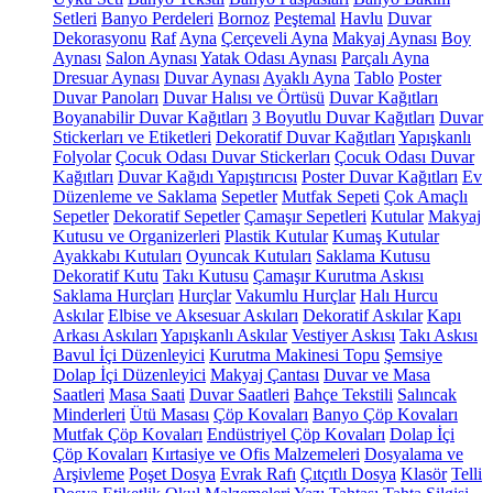
Setleri
Banyo Perdeleri
Bornoz
Peştemal
Havlu
Duvar
Dekorasyonu
Raf
Ayna
Çerçeveli Ayna
Makyaj Aynası
Boy
Aynası
Salon Aynası
Yatak Odası Aynası
Parçalı Ayna
Dresuar Aynası
Duvar Aynası
Ayaklı Ayna
Tablo
Poster
Duvar Panoları
Duvar Halısı ve Örtüsü
Duvar Kağıtları
Boyanabilir Duvar Kağıtları
3 Boyutlu Duvar Kağıtları
Duvar
Stickerları ve Etiketleri
Dekoratif Duvar Kağıtları
Yapışkanlı
Folyolar
Çocuk Odası Duvar Stickerları
Çocuk Odası Duvar
Kağıtları
Duvar Kağıdı Yapıştırıcısı
Poster Duvar Kağıtları
Ev
Düzenleme ve Saklama
Sepetler
Mutfak Sepeti
Çok Amaçlı
Sepetler
Dekoratif Sepetler
Çamaşır Sepetleri
Kutular
Makyaj
Kutusu ve Organizerleri
Plastik Kutular
Kumaş Kutular
Ayakkabı Kutuları
Oyuncak Kutuları
Saklama Kutusu
Dekoratif Kutu
Takı Kutusu
Çamaşır Kurutma Askısı
Saklama Hurçları
Hurçlar
Vakumlu Hurçlar
Halı Hurcu
Askılar
Elbise ve Aksesuar Askıları
Dekoratif Askılar
Kapı
Arkası Askıları
Yapışkanlı Askılar
Vestiyer Askısı
Takı Askısı
Bavul İçi Düzenleyici
Kurutma Makinesi Topu
Şemsiye
Dolap İçi Düzenleyici
Makyaj Çantası
Duvar ve Masa
Saatleri
Masa Saati
Duvar Saatleri
Bahçe Tekstili
Salıncak
Minderleri
Ütü Masası
Çöp Kovaları
Banyo Çöp Kovaları
Mutfak Çöp Kovaları
Endüstriyel Çöp Kovaları
Dolap İçi
Çöp Kovaları
Kırtasiye ve Ofis Malzemeleri
Dosyalama ve
Arşivleme
Poşet Dosya
Evrak Rafı
Çıtçıtlı Dosya
Klasör
Telli