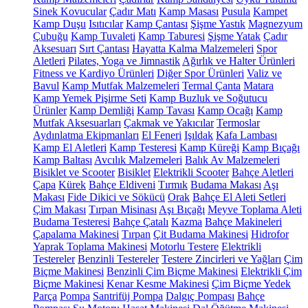
Sinek Kovucular
Çadır Matı
Kamp Masası
Pusula
Kampet
Kamp Duşu
Isıtıcılar
Kamp Çantası
Şişme Yastık
Magnezyum
Çubuğu
Kamp Tuvaleti
Kamp Taburesi
Şişme Yatak
Çadır
Aksesuarı
Sırt Çantası
Hayatta Kalma Malzemeleri
Spor
Aletleri
Pilates, Yoga ve Jimnastik
Ağırlık ve Halter Ürünleri
Fitness ve Kardiyo Ürünleri
Diğer Spor Ürünleri
Valiz ve
Bavul
Kamp Mutfak Malzemeleri
Termal Çanta
Matara
Kamp Yemek Pişirme Seti
Kamp Buzluk ve Soğutucu
Ürünler
Kamp Demliği
Kamp Tavası
Kamp Ocağı
Kamp
Mutfak Aksesuarları
Çakmak ve Yakıcılar
Termoslar
Aydınlatma Ekipmanları
El Feneri
Işıldak
Kafa Lambası
Kamp El Aletleri
Kamp Testeresi
Kamp Küreği
Kamp Bıçağı
Kamp Baltası
Avcılık Malzemeleri
Balık Av Malzemeleri
Bisiklet ve Scooter
Bisiklet
Elektrikli Scooter
Bahçe Aletleri
Çapa
Kürek
Bahçe Eldiveni
Tırmık
Budama Makası
Aşı
Makası
Fide Dikici ve Sökücü
Orak
Bahçe El Aleti Setleri
Çim Makası
Tırpan Misinası
Aşı Bıçağı
Meyve Toplama Aleti
Budama Testeresi
Bahçe Çatalı
Kazma
Bahçe Makineleri
Çapalama Makinesi
Tırpan
Çit Budama Makinesi
Hidrofor
Yaprak Toplama Makinesi
Motorlu Testere
Elektrikli
Testereler
Benzinli Testereler
Testere Zincirleri ve Yağları
Çim
Biçme Makinesi
Benzinli Çim Biçme Makinesi
Elektrikli Çim
Biçme Makinesi
Kenar Kesme Makinesi
Çim Biçme Yedek
Parça
Pompa
Santrifüj Pompa
Dalgıç Pompası
Bahçe