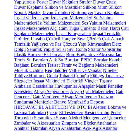
Yapıştırıcısı
Poster Duvar Kağıtları
Strafor
Duvar Çıtası
Duvar Kaplama
Silikon ve Mastikler
Silikon
Mum Silikon
Köpük
Mastik
Tavan Ürünleri
Kartonpiyer
Tavan Kaplama
İnşaat ve İzolasyon
İzolasyon Malzemeleri
Su Yalıtım
Malzemeleri
Isı Yalıtım Malzemeleri
Ses Yalıtım Malzemeleri
İnşaat Malzemeleri
Alçı
Cam Tuğla
Çimento
Beton Harcı
Çatı
Kaplama Malzemeleri
İnşaat Kimyasalları
İnşaat Temizlik
Ürünleri
Lavabo Çözücü
Harç ve Sıva Çözücü
Çok Amaçlı
Temizlik
Yağlayıcı ve Pas Çözücü
Yapı Kimyasalları
Derz
Dolgu
Seramik Yapıştırıcılar
Sıvı Conta
Strafor Yapıştırılar
Plastik Boru ve Ek Parçalar
Boru Bağlantı ve Aksesuarları
Temiz Su Boruları
Atık Su Boruları
PPRC Borular
Kombi
Bağlantı Boruları
Tesisat Tamir ve Bağlantı Malzemeleri
Musluk Uzatma
Regülatörler
Valfler ve Vanalar
Nipeller
Tahliye Hortumu
Conta
Taharet Çubuğu
Fittings
Tıpalar ve
Süzgeçler
İnşaat Makineleri
Elektrikli Vinçler
Taşıma
Arabaları
Caraskallar
Havlupanlar
Ahşaplar
Masif Paneller
Keresteler
Ahşap Seperatörler
Ahşap Çatı Malzemeleri
Çatı
Penceresi
Çatı Merdiveni
Ahşap Merdivenler
Trabzan
Sundurma
Menfezler
Banyo Menfezi
Su Deposu
HIRDAVAT EL ALETLERİ VE OTO
El Aletleri
Lokma ve
Lokma Takımları
Çekiç
El Testereleri
Kesici Grubu
Pense
Tornavida
Seramik ve Sıvacı Aletleri
Mengene ve İşkenceler
Zımbalar ve Aksesuarları
Zımpara ve Eğeler
Anahtarlar
Anahtar Takımları
Alyan Anahtarları
Açık Ağız Anahtar