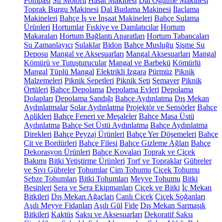
Pompası
Su Motoru
Hasat Makinesi
Dal Öğütme Makinesi
Toprak Burgu Makinesi
Dal Budama Makinesi
İlaçlama
Makineleri
Bahçe İş ve İnşaat Makineleri
Bahçe Sulama
Ürünleri
Hortumlar
Fıskiye ve Damlatıcılar
Hortum
Makaraları
Hortum Bağlantı Aparatları
Hortum Tabancaları
Su Zamanlayıcı
Sulaklar
Bidon
Bahçe Musluğu
Şişme Su
Deposu
Mangal ve Aksesuarları
Mangal Aksesuarları
Mangal
Kömürü ve Tutuşturucular
Mangal ve Barbekü
Kömürlü
Mangal
Tüplü Mangal
Elektrikli Izgara
Pürmüz
Piknik
Malzemeleri
Piknik Sepetleri
Piknik Seti
Semaver
Piknik
Örtüleri
Bahçe Depolama
Depolama Evleri
Depolama
Dolapları
Depolama Sandığı
Bahçe Aydınlatma
Dış Mekan
Aydınlatmalar
Solar Aydınlatma
Projektör ve Sensörler
Bahçe
Aplikleri
Bahçe Feneri ve Meşaleler
Bahçe Masa Üstü
Aydınlatma
Bahçe Set Üstü Aydınlatma
Bahçe Aydınlatma
Direkleri
Bahçe Peyzaj Ürünleri
Bahçe Yer Döşemeleri
Bahçe
Çit ve Bordürleri
Bahçe Filesi
Bahçe Gizleme Ağları
Bahçe
Dekorasyon Ürünleri
Bahçe Kovaları
Toprak ve Çiçek
Bakımı
Bitki Yetiştirme Ürünleri
Torf ve Topraklar
Gübreler
ve Sıvı Gübreler
Tohumlar
Çim Tohumu
Çiçek Tohumu
Sebze Tohumları
Bitki Tohumları
Meyve Tohumu
Bitki
Besinleri
Sera ve Sera Ekipmanları
Çiçek ve Bitki
İç Mekan
Bitkileri
Dış Mekan Ağaçları
Canlı Çiçek
Çiçek Soğanları
Aşılı Meyve Fidanları
Aşılı Gül
Fide
Dış Mekan Sarmaşık
Bitkileri
Kaktüs
Saksı ve Aksesuarları
Dekoratif Saksı