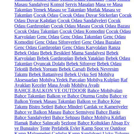
Masası Sandalyesi
Konsol
Servis Masaları
Masa ve Masa
Takımları
Yemek Masası ve Takımları
Mutfak Masası ve
Takımları
Çocuk Odası
Çocuk Odası Duvar Stickerları
Çocuk
Odası Duvar Kağıtları
Çocuk Odası Sandalyeleri
Çocuk
Odası Gardıropları
Çocuk Odası Masası
Çocuk Odası Bazası
Çocuk Odası Takımları
Çocuk Odası Komodini
Çocuk Odası
Karyolaları
Genç Odası
Genç Odası Takımları
Genç Odası
Komodini
Genç Odası Şifonyerleri
Genç Odası Bazaları
Genç Odası Gardıropları
Genç Odası Karyolaları
Ranza
Bebek Odası
Bebek Beşikleri
Mama Sandalyesi
Bebek
Karyolaları
Bebek Gardıropları
Bebek Yatakları
Bebek Odası
Takımları
Oyuncak Dolabı
Bebek Şifonyer
Bebek Odası
Tekstili
Bebek Yorganı
Bebek Çarşafı
Bebek Nevresim
Takımı
Bebek Battaniyesi
Bebek Uyku Seti
Mobilya
Aksesuarları
Mobilya Yedek Parçaları
Mobilya Kulpları
Raf
Ayakları
Keçeler
Masa Ayağı
Mobilya Ayağı
BAHÇE,BALKON VE OUTDOOR
Bahçe Mobilyaları
Bahçe Takımları
Balkon ve Bahçe Oturma Grubu
Bahçe ve
Balkon Yemek Masası Takımları
Balkon ve Bahçe Köşe
Takımı
Bistro Setleri
Bahçe Minderi
Çardak ve Kameriyeler
Bahçe ve Balkon Masası
Bahçe Şemsiyesi
Bahçe Bankı
Bahçe Sandalyeleri
Bahçe Sehpası
Bahçe Mobilya Kılıfları
Hamak
Bahçe Salıncağı
Şezlong
Bahçe Koltukları
Ahşap Ev
ve Bungalov
Tente
Prefabrik Evler
Kamp Spor ve Outdoor
Kamp Malzemeleri
Çadırlar
Kamp Sandalyesi
Uyku Tulumu