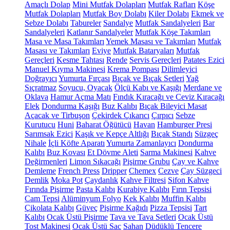
Amaçlı Dolap
Mini Mutfak Dolapları
Mutfak Rafları
Köşe
Mutfak Dolapları
Mutfak Boy Dolabı
Kiler Dolabı
Ekmek ve
Sebze Dolabı
Tabureler
Sandalye
Mutfak Sandalyeleri
Bar
Sandalyeleri
Katlanır Sandalyeler
Mutfak Köşe Takımları
Masa ve Masa Takımları
Yemek Masası ve Takımları
Mutfak
Masası ve Takımları
Eviye
Mutfak Bataryaları
Mutfak
Gereçleri
Kesme Tahtası
Rende
Servis Gereçleri
Patates Ezici
Manuel Kıyma Makinesi
Krema Pompası
Dilimleyici
Doğrayıcı
Yumurta Fırçası
Bıçak ve Bıçak Setleri
Yağ
Sıçratmaz
Soyucu, Oyacak
Ölçü Kabı ve Kaşığı
Merdane ve
Oklava
Hamur Açma Matı
Fındık Kıracağı ve Ceviz Kıracağı
Elek
Dondurma Kaşığı
Buz Kalıbı
Bıçak Bileyici Masat
Açacak ve Tirbuşon
Çekirdek Çıkarıcı
Çırpıcı
Sebze
Kurutucu
Huni
Baharat Öğütücü
Havan
Hamburger Presi
Sarımsak Ezici
Kaşık ve Kepçe Altlığı
Bıçak Standı
Süzgeç
Nihale
İçli Köfte Aparatı
Yumurta Zamanlayıcı
Dondurma
Kalıbı
Buz Kovası
Et Dövme Aleti
Sarma Makinesi
Kahve
Değirmenleri
Limon Sıkacağı
Pişirme Grubu
Çay ve Kahve
Demleme
French Press
Dripper
Chemex
Cezve
Çay Süzgeci
Demlik
Moka Pot
Çaydanlık
Kahve Filtresi
Sifon Kahve
Fırında Pişirme
Pasta Kalıbı
Kurabiye Kalıbı
Fırın Tepsisi
Cam Tepsi
Alüminyum Folyo
Kek Kalıbı
Muffin Kalıbı
Çikolata Kalıbı
Güveç
Pişirme Kağıdı
Pizza Tepsisi
Tart
Kalıbı
Ocak Üstü Pişirme
Tava ve Tava Setleri
Ocak Üstü
Tost Makinesi
Ocak Üstü Sac
Sahan
Düdüklü Tencere