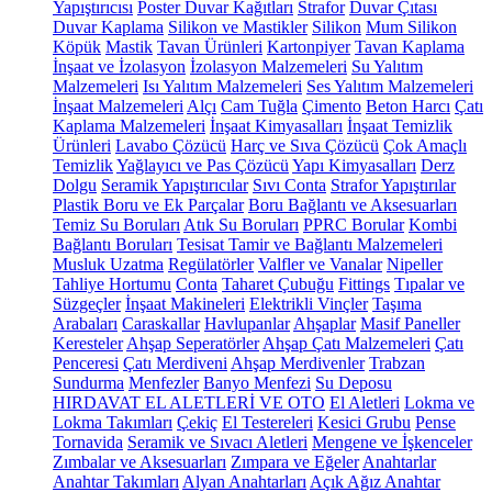
Yapıştırıcısı
Poster Duvar Kağıtları
Strafor
Duvar Çıtası
Duvar Kaplama
Silikon ve Mastikler
Silikon
Mum Silikon
Köpük
Mastik
Tavan Ürünleri
Kartonpiyer
Tavan Kaplama
İnşaat ve İzolasyon
İzolasyon Malzemeleri
Su Yalıtım
Malzemeleri
Isı Yalıtım Malzemeleri
Ses Yalıtım Malzemeleri
İnşaat Malzemeleri
Alçı
Cam Tuğla
Çimento
Beton Harcı
Çatı
Kaplama Malzemeleri
İnşaat Kimyasalları
İnşaat Temizlik
Ürünleri
Lavabo Çözücü
Harç ve Sıva Çözücü
Çok Amaçlı
Temizlik
Yağlayıcı ve Pas Çözücü
Yapı Kimyasalları
Derz
Dolgu
Seramik Yapıştırıcılar
Sıvı Conta
Strafor Yapıştırılar
Plastik Boru ve Ek Parçalar
Boru Bağlantı ve Aksesuarları
Temiz Su Boruları
Atık Su Boruları
PPRC Borular
Kombi
Bağlantı Boruları
Tesisat Tamir ve Bağlantı Malzemeleri
Musluk Uzatma
Regülatörler
Valfler ve Vanalar
Nipeller
Tahliye Hortumu
Conta
Taharet Çubuğu
Fittings
Tıpalar ve
Süzgeçler
İnşaat Makineleri
Elektrikli Vinçler
Taşıma
Arabaları
Caraskallar
Havlupanlar
Ahşaplar
Masif Paneller
Keresteler
Ahşap Seperatörler
Ahşap Çatı Malzemeleri
Çatı
Penceresi
Çatı Merdiveni
Ahşap Merdivenler
Trabzan
Sundurma
Menfezler
Banyo Menfezi
Su Deposu
HIRDAVAT EL ALETLERİ VE OTO
El Aletleri
Lokma ve
Lokma Takımları
Çekiç
El Testereleri
Kesici Grubu
Pense
Tornavida
Seramik ve Sıvacı Aletleri
Mengene ve İşkenceler
Zımbalar ve Aksesuarları
Zımpara ve Eğeler
Anahtarlar
Anahtar Takımları
Alyan Anahtarları
Açık Ağız Anahtar