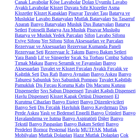
Çanak Lavabolar
Köşe Lavabolar
Dolap Uyumlu Lavabo
Ayaklı Lavabolar
Klozet
Duvara Sıfır Klozetler
Asma
Klozetler
Klozet Kapakları
Pisuvar
Tuvalet Taşı
Batarya ve
Musluklar
Lavabo Bataryaları
Mutfak Bataryaları
Su Tasarruf
Aparatı
Banyo Bataryaları
Musluk
Duş Bataryaları
Batarya
Setleri
Fotoselli Batarya
Ara Musluk
Pisuvar Musluğu
Batarya ve Musluk Yedek Parçaları
Sifon
Lavabo Sifonu
Eviye Sifonu
Yer Sifonu
Sifon Aksesuarları ve Parçaları
Rezervuar ve Aksesuarları
Rezervuar Kumanda Paneli
Rezervuar Seti
Rezervuar İç Takımı
Banyo Bakım Setleri
Yara Bandı
Lif ve Süngerler
Sıcak Su Torbası
Cımbız
Sabun
Tırnak Makası
Banyo Seramik ve Fayansları
Banyo
Aksesuarları
Tuvalet ve Klozet Fırçaları
Ayaklı Fırçalık ve
Kağıtlık Seti
Duş Rafı
Banyo Aynaları
Banyo Askısı
Banyo
Taburesi
Sabunluk
Sıvı Sabunluk Pompası
Tuvalet Kağıtlığı
Pamukluk
Diş Fırçası Koruma Kabı
Diş Macunu Kutusu
Dispenserler
Sıvı Sabun Dispenseri
Tuvalet Kağıdı Dispenseri
Havlu Dispenseri
Klozet Kapak Örtüsü Dispenseri
El
Kurutma Cihazları
Banyo Etajeri
Banyo Düzenleyicileri
Banyo Seti
Diş Fırçalık
Havluluk
Banyo Kaydırmazı
Duş
Perde Askısı
Yaşlı ve Bedensel Engelli Banyo Ürünleri
Banyo
Havalandırma ve Isıtma
Banyo Aspiratörü
Diğer
Banyo
Tekstil
Banyo Paspasları
Banyo Bakım Setleri
Banyo
Perdeleri
Bornoz
Peştemal
Havlu
MUTFAK
Mutfak
Mobilyaları
Mutfak Dolapları
Hazır Mutfak Dolapları
Çok