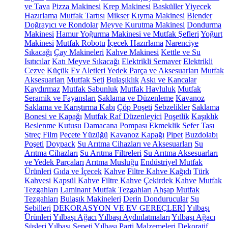
ve Tava
Pizza Makinesi
Krep Makinesi
Basküller
Yiyecek
Hazırlama
Mutfak Tartısı
Mikser
Kıyma Makinesi
Blender
Doğrayıcı ve Rondolar
Meyve Kurutma Makinesi
Dondurma
Makinesi
Hamur Yoğurma Makinesi ve Mutfak Şefleri
Yoğurt
Makinesi
Mutfak Robotu
İçecek Hazırlama
Narenciye
Sıkacağı
Çay Makineleri
Kahve Makinesi
Kettle ve Su
Isıtıcılar
Katı Meyve Sıkacağı
Elektrikli Semaver
Elektrikli
Cezve
Küçük Ev Aletleri Yedek Parça ve Aksesuarları
Mutfak
Aksesuarları
Mutfak Seti
Bulaşıklık
Askı ve Kancalar
Kaydırmaz
Mutfak Sabunluk
Mutfak Havluluk
Mutfak
Seramik ve Fayansları
Saklama ve Düzenleme
Kavanoz
Saklama ve Karıştırma Kabı
Çöp Poşeti
Sebzelikler
Saklama
Bonesi ve Kapağı
Mutfak Raf Düzenleyici
Poşetlik
Kaşıklık
Beslenme Kutusu
Damacana Pompası
Ekmeklik
Sefer Tası
Streç Film
Peçete Yüzüğü
Kavanoz Kapağı
Pipet
Buzdolabı
Poşeti
Doypack
Su Arıtma Cihazları ve Aksesuarları
Su
Arıtma Cihazları
Su Arıtma Filtreleri
Su Arıtma Aksesuarları
ve Yedek Parçaları
Arıtma Musluğu
Endüstriyel Mutfak
Ürünleri
Gıda ve İçecek
Kahve
Filtre Kahve Kağıdı
Türk
Kahvesi
Kapsül Kahve
Filtre Kahve
Çekirdek Kahve
Mutfak
Tezgahları
Laminant Mutfak Tezgahları
Ahşap Mutfak
Tezgahları
Bulaşık Makineleri
Derin Dondurucular
Su
Sebilleri
DEKORASYON VE EV GEREÇLERİ
Yılbaşı
Ürünleri
Yılbaşı Ağacı
Yılbaşı Aydınlatmaları
Yılbaşı Ağacı
Süsleri
Yılbaşı Sepeti
Yılbaşı Parti Malzemeleri
Dekoratif