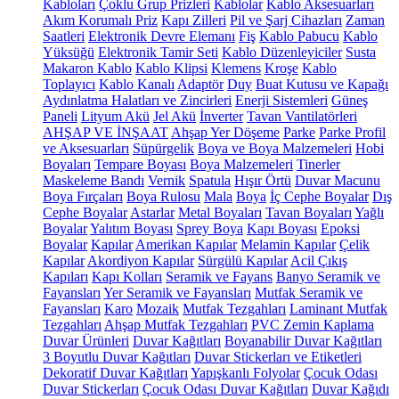
Kabloları
Çoklu Grup Prizleri
Kablolar
Kablo Aksesuarları
Akım Korumalı Priz
Kapı Zilleri
Pil ve Şarj Cihazları
Zaman
Saatleri
Elektronik Devre Elemanı
Fiş
Kablo Pabucu
Kablo
Yüksüğü
Elektronik Tamir Seti
Kablo Düzenleyiciler
Susta
Makaron Kablo
Kablo Klipsi
Klemens
Kroşe
Kablo
Toplayıcı
Kablo Kanalı
Adaptör
Duy
Buat Kutusu ve Kapağı
Aydınlatma Halatları ve Zincirleri
Enerji Sistemleri
Güneş
Paneli
Lityum Akü
Jel Akü
İnverter
Tavan Vantilatörleri
AHŞAP VE İNŞAAT
Ahşap Yer Döşeme
Parke
Parke Profil
ve Aksesuarları
Süpürgelik
Boya ve Boya Malzemeleri
Hobi
Boyaları
Tempare Boyası
Boya Malzemeleri
Tinerler
Maskeleme Bandı
Vernik
Spatula
Hışır Örtü
Duvar Macunu
Boya Fırçaları
Boya Rulosu
Mala
Boya
İç Cephe Boyalar
Dış
Cephe Boyalar
Astarlar
Metal Boyaları
Tavan Boyaları
Yağlı
Boyalar
Yalıtım Boyası
Sprey Boya
Kapı Boyası
Epoksi
Boyalar
Kapılar
Amerikan Kapılar
Melamin Kapılar
Çelik
Kapılar
Akordiyon Kapılar
Sürgülü Kapılar
Acil Çıkış
Kapıları
Kapı Kolları
Seramik ve Fayans
Banyo Seramik ve
Fayansları
Yer Seramik ve Fayansları
Mutfak Seramik ve
Fayansları
Karo
Mozaik
Mutfak Tezgahları
Laminant Mutfak
Tezgahları
Ahşap Mutfak Tezgahları
PVC Zemin Kaplama
Duvar Ürünleri
Duvar Kağıtları
Boyanabilir Duvar Kağıtları
3 Boyutlu Duvar Kağıtları
Duvar Stickerları ve Etiketleri
Dekoratif Duvar Kağıtları
Yapışkanlı Folyolar
Çocuk Odası
Duvar Stickerları
Çocuk Odası Duvar Kağıtları
Duvar Kağıdı