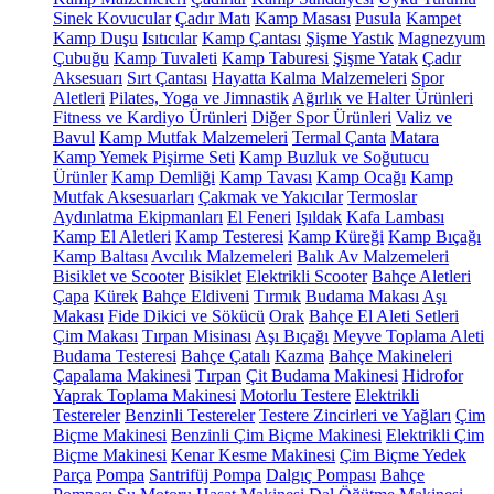
Sinek Kovucular
Çadır Matı
Kamp Masası
Pusula
Kampet
Kamp Duşu
Isıtıcılar
Kamp Çantası
Şişme Yastık
Magnezyum
Çubuğu
Kamp Tuvaleti
Kamp Taburesi
Şişme Yatak
Çadır
Aksesuarı
Sırt Çantası
Hayatta Kalma Malzemeleri
Spor
Aletleri
Pilates, Yoga ve Jimnastik
Ağırlık ve Halter Ürünleri
Fitness ve Kardiyo Ürünleri
Diğer Spor Ürünleri
Valiz ve
Bavul
Kamp Mutfak Malzemeleri
Termal Çanta
Matara
Kamp Yemek Pişirme Seti
Kamp Buzluk ve Soğutucu
Ürünler
Kamp Demliği
Kamp Tavası
Kamp Ocağı
Kamp
Mutfak Aksesuarları
Çakmak ve Yakıcılar
Termoslar
Aydınlatma Ekipmanları
El Feneri
Işıldak
Kafa Lambası
Kamp El Aletleri
Kamp Testeresi
Kamp Küreği
Kamp Bıçağı
Kamp Baltası
Avcılık Malzemeleri
Balık Av Malzemeleri
Bisiklet ve Scooter
Bisiklet
Elektrikli Scooter
Bahçe Aletleri
Çapa
Kürek
Bahçe Eldiveni
Tırmık
Budama Makası
Aşı
Makası
Fide Dikici ve Sökücü
Orak
Bahçe El Aleti Setleri
Çim Makası
Tırpan Misinası
Aşı Bıçağı
Meyve Toplama Aleti
Budama Testeresi
Bahçe Çatalı
Kazma
Bahçe Makineleri
Çapalama Makinesi
Tırpan
Çit Budama Makinesi
Hidrofor
Yaprak Toplama Makinesi
Motorlu Testere
Elektrikli
Testereler
Benzinli Testereler
Testere Zincirleri ve Yağları
Çim
Biçme Makinesi
Benzinli Çim Biçme Makinesi
Elektrikli Çim
Biçme Makinesi
Kenar Kesme Makinesi
Çim Biçme Yedek
Parça
Pompa
Santrifüj Pompa
Dalgıç Pompası
Bahçe