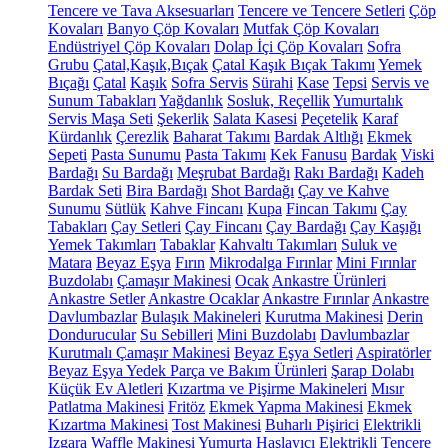
Tencere ve Tava Aksesuarları
Tencere ve Tencere Setleri
Çöp
Kovaları
Banyo Çöp Kovaları
Mutfak Çöp Kovaları
Endüstriyel Çöp Kovaları
Dolap İçi Çöp Kovaları
Sofra
Grubu
Çatal,Kaşık,Bıçak
Çatal Kaşık Bıçak Takımı
Yemek
Bıçağı
Çatal
Kaşık
Sofra Servis
Sürahi
Kase
Tepsi
Servis ve
Sunum Tabakları
Yağdanlık
Sosluk, Reçellik
Yumurtalık
Servis Maşa Seti
Şekerlik
Salata Kasesi
Peçetelik
Karaf
Kürdanlık
Çerezlik
Baharat Takımı
Bardak Altlığı
Ekmek
Sepeti
Pasta Sunumu
Pasta Takımı
Kek Fanusu
Bardak
Viski
Bardağı
Su Bardağı
Meşrubat Bardağı
Rakı Bardağı
Kadeh
Bardak Seti
Bira Bardağı
Shot Bardağı
Çay ve Kahve
Sunumu
Sütlük
Kahve Fincanı
Kupa
Fincan Takımı
Çay
Tabakları
Çay Setleri
Çay Fincanı
Çay Bardağı
Çay Kaşığı
Yemek Takımları
Tabaklar
Kahvaltı Takımları
Suluk ve
Matara
Beyaz Eşya
Fırın
Mikrodalga Fırınlar
Mini Fırınlar
Buzdolabı
Çamaşır Makinesi
Ocak
Ankastre Ürünleri
Ankastre Setler
Ankastre Ocaklar
Ankastre Fırınlar
Ankastre
Davlumbazlar
Bulaşık Makineleri
Kurutma Makinesi
Derin
Dondurucular
Su Sebilleri
Mini Buzdolabı
Davlumbazlar
Kurutmalı Çamaşır Makinesi
Beyaz Eşya Setleri
Aspiratörler
Beyaz Eşya Yedek Parça ve Bakım Ürünleri
Şarap Dolabı
Küçük Ev Aletleri
Kızartma ve Pişirme Makineleri
Mısır
Patlatma Makinesi
Fritöz
Ekmek Yapma Makinesi
Ekmek
Kızartma Makinesi
Tost Makinesi
Buharlı Pişirici
Elektrikli
Izgara
Waffle Makinesi
Yumurta Haşlayıcı
Elektrikli Tencere