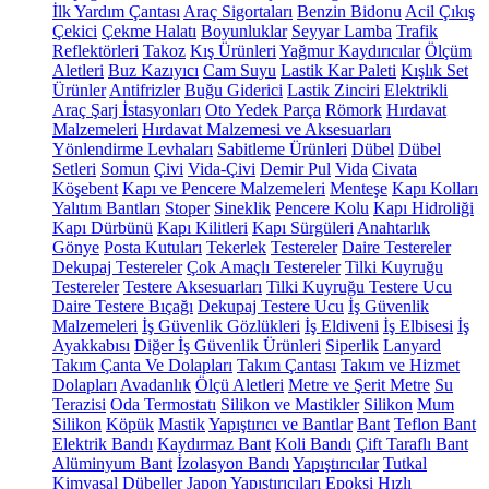
İlk Yardım Çantası
Araç Sigortaları
Benzin Bidonu
Acil Çıkış
Çekici
Çekme Halatı
Boyunluklar
Seyyar Lamba
Trafik
Reflektörleri
Takoz
Kış Ürünleri
Yağmur Kaydırıcılar
Ölçüm
Aletleri
Buz Kazıyıcı
Cam Suyu
Lastik Kar Paleti
Kışlık Set
Ürünler
Antifrizler
Buğu Giderici
Lastik Zinciri
Elektrikli
Araç Şarj İstasyonları
Oto Yedek Parça
Römork
Hırdavat
Malzemeleri
Hırdavat Malzemesi ve Aksesuarları
Yönlendirme Levhaları
Sabitleme Ürünleri
Dübel
Dübel
Setleri
Somun
Çivi
Vida-Çivi
Demir Pul
Vida
Civata
Köşebent
Kapı ve Pencere Malzemeleri
Menteşe
Kapı Kolları
Yalıtım Bantları
Stoper
Sineklik
Pencere Kolu
Kapı Hidroliği
Kapı Dürbünü
Kapı Kilitleri
Kapı Sürgüleri
Anahtarlık
Gönye
Posta Kutuları
Tekerlek
Testereler
Daire Testereler
Dekupaj Testereler
Çok Amaçlı Testereler
Tilki Kuyruğu
Testereler
Testere Aksesuarları
Tilki Kuyruğu Testere Ucu
Daire Testere Bıçağı
Dekupaj Testere Ucu
İş Güvenlik
Malzemeleri
İş Güvenlik Gözlükleri
İş Eldiveni
İş Elbisesi
İş
Ayakkabısı
Diğer İş Güvenlik Ürünleri
Siperlik
Lanyard
Takım Çanta Ve Dolapları
Takım Çantası
Takım ve Hizmet
Dolapları
Avadanlık
Ölçü Aletleri
Metre ve Şerit Metre
Su
Terazisi
Oda Termostatı
Silikon ve Mastikler
Silikon
Mum
Silikon
Köpük
Mastik
Yapıştırıcı ve Bantlar
Bant
Teflon Bant
Elektrik Bandı
Kaydırmaz Bant
Koli Bandı
Çift Taraflı Bant
Alüminyum Bant
İzolasyon Bandı
Yapıştırıcılar
Tutkal
Kimyasal Dübeller
Japon Yapıştırıcıları
Epoksi
Hızlı