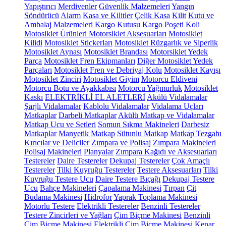
Yapıştırıcı
Merdivenler
Güvenlik Malzemeleri
Yangın
Söndürücü
Alarm
Kasa ve Kilitler
Çelik Kasa
Kilit
Kutu ve
Ambalaj Malzemeleri
Kargo Kutusu
Kargo Poşeti
Koli
Motosiklet Ürünleri
Motorsiklet Aksesuarları
Motosiklet
Kilidi
Motosiklet Stickerları
Motosiklet Rüzgarlık ve Siperlik
Motosiklet Aynası
Motosiklet Brandası
Motorsiklet Yedek
Parça
Motosiklet Fren Ekipmanları
Diğer Motosiklet Yedek
Parçaları
Motosiklet Fren ve Debriyaj Kolu
Motosiklet Kayışı
Motosiklet Zinciri
Motosiklet Giyim
Motorcu Eldiveni
Motorcu Botu ve Ayakkabısı
Motorcu Yağmurluk
Motosiklet
Kaskı
ELEKTRİKLİ EL ALETLERİ
Akülü Vidalamalar
Şarjlı Vidalamalar
Kablolu Vidalamalar
Vidalama Uçları
Matkaplar
Darbeli Matkaplar
Akülü Matkap ve Vidalamalar
Matkap Ucu ve Setleri
Somun Sıkma Makineleri
Darbesiz
Matkaplar
Manyetik Matkap
Sütunlu Matkap
Matkap Tezgahı
Kırıcılar ve Deliciler
Zımpara ve Polisaj
Zımpara Makineleri
Polisaj Makineleri
Planyalar
Zımpara Kağıdı ve Aksesuarları
Testereler
Daire Testereler
Dekupaj Testereler
Çok Amaçlı
Testereler
Tilki Kuyruğu Testereler
Testere Aksesuarları
Tilki
Kuyruğu Testere Ucu
Daire Testere Bıçağı
Dekupaj Testere
Ucu
Bahçe Makineleri
Çapalama Makinesi
Tırpan
Çit
Budama Makinesi
Hidrofor
Yaprak Toplama Makinesi
Motorlu Testere
Elektrikli Testereler
Benzinli Testereler
Testere Zincirleri ve Yağları
Çim Biçme Makinesi
Benzinli
Çim Biçme Makinesi
Elektrikli Çim Biçme Makinesi
Kenar