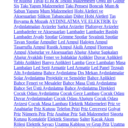
ve Rulosu
Tuval
El İşi & Tekstil Malzemeleri
Örgü İpi
Güpür
Şiş
Takı Yapım Malzemeleri
Takı Pensesi
Boncuk
Mum &
Sabun Yapımı
Mum Malzemeleri
Hobi Aletleri ve
Aksesuarları
Silikon Tabancaları
Diğer Hobi Aletleri
Taş
Boyama & Mozaik
AYDINLATMA VE ELEKTRİK
Ev
Aydınlatmaları
Avizeler
Sarkıt Avizeler
Plafonyer Avizeler
Lambaderler ve Aksesuarları
Lambader
Lambader Başlığı
Lambader Ayağı
Spotlar
Gömme Spotlar
Sıvaüstü Spotlar
Tavan Spotlar
Ampuller
Led Ampul
Halojen Ampul
Tasarruflu Ampul
Rustik Ampul
Akıllı Ampul
Floresan
Ampul
Abajurlar ve Aksesuarları
Abajur
Abajur Şapkaları
Abajur Ayaklığı
Fener ve Işıldaklar
Aplikler
Duvar Aplikleri
Tablo Aplikleri
Banyo Aplikleri
Lamba
Gece Lambaları
Masa
Lambaları
Led Şerit
Armatür
Led Armatür
Led Panel
Tezgah
Altı Aydınlatma
Bahçe Aydınlatma
Dış Mekan Aydınlatmalar
Solar Aydınlatma
Projektör ve Sensörler
Bahçe Aplikleri
Bahçe Feneri ve Meşaleler
Bahçe Masa Üstü Aydınlatma
Bahçe Set Üstü Aydınlatma
Bahçe Aydınlatma Direkleri
Çocuk Odası Aydınlatma
Çocuk Gece Lambası
Çocuk Odası
Duvar Aydınlatmaları
Çocuk Odası Abajuru
Çocuk Odası
Avizesi
Çocuk Masa Lambası
Elektrik Malzemeleri
Priz ve
Anahtarlar
Priz Kutusu
Telefon Prizi
Priz Çerçevesi
Golyat
Priz
Nümeris Priz
Priz
Anahtar Priz
Şalt Malzemeleri
Sigorta
Kutusu
Kontaktör
Elektrik Sigortası
Şalter
Kaçak Akım
Rölesi
Elektrik Sayacı
Uzatma Kablosu ve Grup Priz
Uzatma