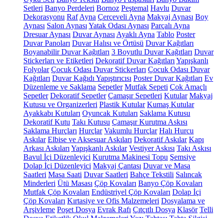
Setleri
Banyo Perdeleri
Bornoz
Peştemal
Havlu
Duvar
Dekorasyonu
Raf
Ayna
Çerçeveli Ayna
Makyaj Aynası
Boy
Aynası
Salon Aynası
Yatak Odası Aynası
Parçalı Ayna
Dresuar Aynası
Duvar Aynası
Ayaklı Ayna
Tablo
Poster
Duvar Panoları
Duvar Halısı ve Örtüsü
Duvar Kağıtları
Boyanabilir Duvar Kağıtları
3 Boyutlu Duvar Kağıtları
Duvar
Stickerları ve Etiketleri
Dekoratif Duvar Kağıtları
Yapışkanlı
Folyolar
Çocuk Odası Duvar Stickerları
Çocuk Odası Duvar
Kağıtları
Duvar Kağıdı Yapıştırıcısı
Poster Duvar Kağıtları
Ev
Düzenleme ve Saklama
Sepetler
Mutfak Sepeti
Çok Amaçlı
Sepetler
Dekoratif Sepetler
Çamaşır Sepetleri
Kutular
Makyaj
Kutusu ve Organizerleri
Plastik Kutular
Kumaş Kutular
Ayakkabı Kutuları
Oyuncak Kutuları
Saklama Kutusu
Dekoratif Kutu
Takı Kutusu
Çamaşır Kurutma Askısı
Saklama Hurçları
Hurçlar
Vakumlu Hurçlar
Halı Hurcu
Askılar
Elbise ve Aksesuar Askıları
Dekoratif Askılar
Kapı
Arkası Askıları
Yapışkanlı Askılar
Vestiyer Askısı
Takı Askısı
Bavul İçi Düzenleyici
Kurutma Makinesi Topu
Şemsiye
Dolap İçi Düzenleyici
Makyaj Çantası
Duvar ve Masa
Saatleri
Masa Saati
Duvar Saatleri
Bahçe Tekstili
Salıncak
Minderleri
Ütü Masası
Çöp Kovaları
Banyo Çöp Kovaları
Mutfak Çöp Kovaları
Endüstriyel Çöp Kovaları
Dolap İçi
Çöp Kovaları
Kırtasiye ve Ofis Malzemeleri
Dosyalama ve
Arşivleme
Poşet Dosya
Evrak Rafı
Çıtçıtlı Dosya
Klasör
Telli