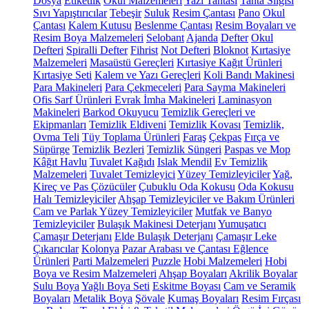
Dosya
Etiketlik
Okul Malzemeleri
Yazı Tahtası
Tahta Silgisi
Sıvı Yapıştırıcılar
Tebeşir
Suluk
Resim Çantası
Pano
Okul
Çantası
Kalem Kutusu
Beslenme Çantası
Resim Boyaları ve
Resim Boya Malzemeleri
Selobant
Ajanda
Defter
Okul
Defteri
Spiralli Defter
Fihrist
Not Defteri
Bloknot
Kırtasiye
Malzemeleri
Masaüstü Gereçleri
Kırtasiye Kağıt Ürünleri
Kırtasiye Seti
Kalem ve Yazı Gereçleri
Koli Bandı Makinesi
Para Makineleri
Para Çekmeceleri
Para Sayma Makineleri
Ofis Sarf Ürünleri
Evrak İmha Makineleri
Laminasyon
Makineleri
Barkod Okuyucu
Temizlik Gereçleri ve
Ekipmanları
Temizlik Eldiveni
Temizlik Kovası
Temizlik,
Ovma Teli
Tüy Toplama Ürünleri
Faraş
Çekpas
Fırça ve
Süpürge
Temizlik Bezleri
Temizlik Süngeri
Paspas ve Mop
Kâğıt Havlu
Tuvalet Kağıdı
Islak Mendil
Ev Temizlik
Malzemeleri
Tuvalet Temizleyici
Yüzey Temizleyiciler
Yağ,
Kireç ve Pas Çözücüler
Çubuklu Oda Kokusu
Oda Kokusu
Halı Temizleyiciler
Ahşap Temizleyiciler ve Bakım Ürünleri
Cam ve Parlak Yüzey Temizleyiciler
Mutfak ve Banyo
Temizleyiciler
Bulaşık Makinesi Deterjanı
Yumuşatıcı
Çamaşır Deterjanı
Elde Bulaşık Deterjanı
Çamaşır Leke
Çıkarıcılar
Kolonya
Pazar Arabası ve Çantası
Eğlence
Ürünleri
Parti Malzemeleri
Puzzle
Hobi Malzemeleri
Hobi
Boya ve Resim Malzemeleri
Ahşap Boyaları
Akrilik Boyalar
Sulu Boya
Yağlı Boya Seti
Eskitme Boyası
Cam ve Seramik
Boyaları
Metalik Boya
Şövale
Kumaş Boyaları
Resim Fırçası