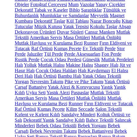
Objeler
Fotoğraf Çerçevesi
Mum
Vazolar
Yapay Çiçekler
Dekoratif Tabak ve Kaseler
Biblo
Şaraplıklar
Tütsülük ve
Buhurdanlık
Mumluklar ve Şamdanlar
Meyvelik
Magnet
Kumbara
Dekoratif Taşlar
Kül Tablası
Nazar Boncuğu
Kitap
Tutucular
Müzik Kutusu
Yatak Tepsisi
Kokulu Taşlar
Ahşap
Dekorasyon Ürünleri
Duvar Süsleri
Cansız Manken
Mutfak
Tekstili
Amerikan Servis
Masa Örtüleri
Mutfak Önlüğü
Mutfak Havlusu ve Kurulama Bezi
Runner
Fırın Eldiveni ve
Tutacak
Raf Örtüsü
Kumaş Peçete
Ev Tekstili
Perde
Stor
Perde
Jaluziler
Tül Perde
Perde Aksesuarları
Fon Perde
Rustik Perde
Çocuk Odası Perdesi
Güneşlik
Mutfak Perdeleri
Halı
Yolluk
Mutfak Halısı
Makine Halısı
Shaggy Halı
Jüt ve
Hasır Halı
Çocuk Odası Halıları
Halı Kaydırmazı
El Halısı
Deri Halı
Halı Örtüsü
Bambu Halı
Yatak Odası Tekstili
Yorgan
Nevresim Takımı
Pike ve Pike Takımı
Yatak Örtüsü
Çarşaf
Battaniye
Yatak Alezi & Koruyucusu
Yastık
Yastık
Kılıfı
Uyku Seti
Yastık Alezi
Paspaslar
Mutfak Tekstili
Amerikan Servis
Masa Örtüleri
Mutfak Önlüğü
Mutfak
Havlusu ve Kurulama Bezi
Runner
Fırın Eldiveni ve Tutacak
Raf Örtüsü
Kumaş Peçete
Kilim
Seccade
Salon Tekstili
Kırlent ve Kırlent Kılıfı
Sandalye Minderi
Koltuk Örtüsü ve
Şalı
Dekoratif Yastık
Sandalye Kılıfı
Bahçe Tekstili
Salıncak
Minderleri
Bebek Odası Tekstili
Bebek Yorganı
Bebek
Çarşafı
Bebek Nevresim Takımı
Bebek Battaniyesi
Bebek
Uyku Seti
Banyo Tekstil
Banyo Paspasları
Banyo Bakım