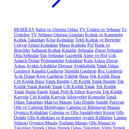
MOBİLYA
Salon ve Oturma Odası
TV Ünitesi ve Sehpası
Tv
Üniteleri
TV Sehpası
Oturma Grupları
Koltuk ve Kanepeler
Koltuk Takımları
Köşe Koltuklar
Tekli Koltuk ve Berjerler
Çekyat
Armut Koltuklar
Masaj Koltuğu
Puf
Bank ve
Benchler
Sallanan Koltuk
Kitaplık
Sehpalar
Zigon Sehpalar
Orta Sehpalar
Yan Sehpalar
Gazetelik
Antre ve Hol
Çok
Amaçlı Dolap
Portmantolar
Askılıklar
Kapı Askısı
Duvar
Askısı
Ayaklı Askılıklar
Dresuar
Ayakkabılık
Yatak Odası
Gardırop
Kapaklı Gardırop
Sürgülü Gardırop
Bez Gardırop
Açık Dolap
Köşe Gardırop
Yüklük
Baza
Tek Kişilik Baza
Çift Kişilik Baza
Yatak Başlığı
Çift Kişilik Yatak Başlığı
Tek
Kişilik Yatak Başlığı
Yatak
Çift Kişilik Yatak
Tek Kişilik
Yatak
Hasta Yatağı
Yatak Pedi & Şiltesi
Karyola
Tek Kişilik
Karyola
Çift Kişilik Karyola
Şifonyerler
Komodin
Yatak
Odası Takımları
Makyaj Masası
Takı Dolabı
Sandık
Paravan
Ofis ve Çalışma Mobilyaları
Çalışma ve Bilgisayar Masası
Oyuncu Koltukları
Çalışma ve Ofis Sandalyeleri
Keson
Ofis
Dolabı
Ofis Koltukları ve Kanepeleri
Ayaklı Küllükler
Laptop
Sehpası
Oyuncu Masası
Toplantı Masası
Ofis Masası ve
Takımları
Yemek Odası
Yemek Odası Takımları
Vitrin
Yemek