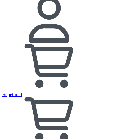
Sepetim
0