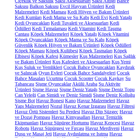
Çiçeklik ve Saksılık
Saksı Aksesuarları
Saksı Altlığı
Bahçe
Saksısı
Balkon Saksısı
Evcil Hayvan Ürünleri
Kedi
Malzemeleri
Kedi Maması
Kedi Hijyen ve Bakım Ürünleri
Kedi Kumları
Kedi Mama ve Su Kabı
Kedi Evi
Kedi Yatağı
Kedi Oyuncakları
Kedi Tuvaleti ve Aksesuarları
Kedi
Ödülleri
Kedi Tırmalaması
Kedi Vitamini
Kedi Taşıma
Çantası
Köpek Malzemeleri
Köpek Yatağı
Köpek Vitamini
Köpek Oyuncakları
Köpek Mama ve Su Kabı
Köpek
Güvenlik
Köpek Hijyen ve Bakım Ürünleri
Köpek Ödülleri
Köpek Maması
Köpek Kulübesi
Köpek Tasmaları
Köpek
Elbisesi
Köpek Kafesi
Kümesler
Kuş Malzemeleri
Kuş Sağlık
ve Bakım Ürünleri
Kuş Kafesleri ve Aksesuarları
Kuş Yemi
Kuş Suluk ve Yemlikleri
Çocuk Bahçe Oyuncakları
Kaydırak
ve Salıncak
Oyun Evleri
Çocuk Bahçe Sandalyeleri
Çocuk
Bahçe Masaları
Uçurtma
Çocuk Scooter
Çocuk Kaykay
Su
Tabancası
Şişme Oyuncaklar
Akülü Araba
Su Aktivite
Ürünleri
Şişme Havuz
Şişme Deniz Yatağı
Şişme Deniz Topu
Can Yeleği
Can Simidi ve Deniz Simidi
Şişme Deniz Kolluğu
Şişme Bot
Havuz Bonesi
Kano
Havuz Malzemeleri
Havuz
Yapı Malzemeleri
Nozul
Havuz Kenar Izgarası
Havuz Filtresi
Havuz Örtü Sistemleri
Su Perdesi
Havuz Dip Süzgeç
Havuz
ve Dozaj Pompası
Havuz Kimyasalları
Havuz Temizlik
Ekipmanları
Havuz Süpürge Hortumu
Havuz Kepçesi
Havuz
Robotu
Havuz Süpürgesi ve Fırçası
Havuz Merdiveni
Havuz
Duşu ve Masaj Jeti
Havuz Aydınlatma ve Isıtma
Havuz