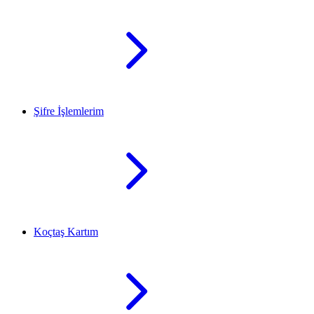
Şifre İşlemlerim
Koçtaş Kartım