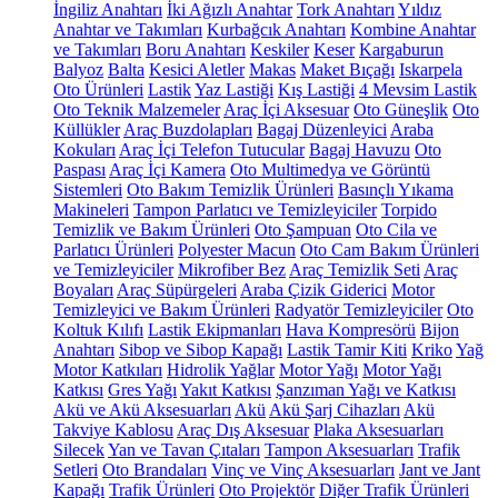
İngiliz Anahtarı
İki Ağızlı Anahtar
Tork Anahtarı
Yıldız
Anahtar ve Takımları
Kurbağcık Anahtarı
Kombine Anahtar
ve Takımları
Boru Anahtarı
Keskiler
Keser
Kargaburun
Balyoz
Balta
Kesici Aletler
Makas
Maket Bıçağı
Iskarpela
Oto Ürünleri
Lastik
Yaz Lastiği
Kış Lastiği
4 Mevsim Lastik
Oto Teknik Malzemeler
Araç İçi Aksesuar
Oto Güneşlik
Oto
Küllükler
Araç Buzdolapları
Bagaj Düzenleyici
Araba
Kokuları
Araç İçi Telefon Tutucular
Bagaj Havuzu
Oto
Paspası
Araç İçi Kamera
Oto Multimedya ve Görüntü
Sistemleri
Oto Bakım Temizlik Ürünleri
Basınçlı Yıkama
Makineleri
Tampon Parlatıcı ve Temizleyiciler
Torpido
Temizlik ve Bakım Ürünleri
Oto Şampuan
Oto Cila ve
Parlatıcı Ürünleri
Polyester Macun
Oto Cam Bakım Ürünleri
ve Temizleyiciler
Mikrofiber Bez
Araç Temizlik Seti
Araç
Boyaları
Araç Süpürgeleri
Araba Çizik Giderici
Motor
Temizleyici ve Bakım Ürünleri
Radyatör Temizleyiciler
Oto
Koltuk Kılıfı
Lastik Ekipmanları
Hava Kompresörü
Bijon
Anahtarı
Sibop ve Sibop Kapağı
Lastik Tamir Kiti
Kriko
Yağ
Motor Katkıları
Hidrolik Yağlar
Motor Yağı
Motor Yağı
Katkısı
Gres Yağı
Yakıt Katkısı
Şanzıman Yağı ve Katkısı
Akü ve Akü Aksesuarları
Akü
Akü Şarj Cihazları
Akü
Takviye Kablosu
Araç Dış Aksesuar
Plaka Aksesuarları
Silecek
Yan ve Tavan Çıtaları
Tampon Aksesuarları
Trafik
Setleri
Oto Brandaları
Vinç ve Vinç Aksesuarları
Jant ve Jant
Kapağı
Trafik Ürünleri
Oto Projektör
Diğer Trafik Ürünleri