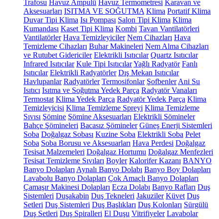
Trafosu
Havuz Ampulü
Havuz Termometresi
Karavan ve
Aksesuarları
ISITMA VE SOĞUTMA
Klima
Portatif Klima
Duvar Tipi Klima
Isı Pompası
Salon Tipi Klima
Klima
Kumandası
Kaset Tipi Klima
Kombi
Tavan Vantilatörleri
Vantilatörler
Hava Temizleyiciler
Nem Cihazları
Hava
Temizleme Cihazları
Buhar Makineleri
Nem Alma Cihazları
ve Rutubet Gidericiler
Elektrikli Isıtıcılar
Quartz Isıtıcılar
Infrared Isıtıcılar
Kule Tipi Isıtıcılar
Yağlı Radyatör
Fanlı
Isıtıcılar
Elektrikli Radyatörler
Dış Mekan Isıtıcılar
Havlupanlar
Radyatörler
Termosifonlar
Şofbenler
Ani Su
Isıtıcı
Isıtma ve Soğutma Yedek Parça
Radyatör Vanaları
Termostat
Klima Yedek Parça
Radyatör Yedek Parça
Klima
Temizleyicisi
Klima Temizleme Spreyi
Klima Temizleme
Sıvısı
Şömine
Şömine Aksesuarları
Elektrikli Şömineler
Bahçe Şömineleri
Bacasız Şömineler
Güneş Enerji Sistemleri
Soba
Doğalgaz Sobası
Kuzine Soba
Elektrikli Soba
Pelet
Soba
Soba Borusu ve Aksesuarları
Hava Perdesi
Doğalgaz
Tesisat Malzemeleri
Doğalgaz Hortumu
Doğalgaz Menfezleri
Tesisat Temizleme Sıvıları
Boyler
Kalorifer Kazanı
BANYO
Banyo Dolapları
Aynalı Banyo Dolabı
Banyo Boy Dolapları
Lavabolu Banyo Dolapları
Çok Amaçlı Banyo Dolapları
Çamaşır Makinesi Dolapları
Ecza Dolabı
Banyo Rafları
Duş
Sistemleri
Duşakabin
Duş Tekneleri
Jakuziler
Küvet
Duş
Setleri
Duş Sistemleri
Duş Başlıkları
Duş Kolonları
Sürgülü
Duş Setleri
Duş Spiralleri
El Duşu
Vitrifiyeler
Lavabolar