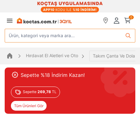
0
Ürün, kategori veya marka ara...
Hırdavat El Aletleri ve Oto
Takım Çanta Ve Dolapla
Sepette %18 İndirim Kazan!
Sepette
269,78
TL
Tüm Ürünleri Gör