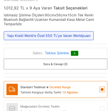
1.012,92 TL x 9 Aya Varan
Taksit Seçenekleri
Isitmasiz Şömi̇ne Ölçüleri̇:90cmx56cmx15cm Tek Renki̇
Bluetooh Bağlantili Uzaktan Kumandali Kasa Metal Cami
Temperli̇di̇r.
Yapı Kredi World'e Özel 550 TL'ye Varan Worldpuan
Satıcı:
Tektes Şömine
9
Soru & Cevap (2)
Standart Teslimat
Ücretsiz Kargo
●
Tahmini Kargoya Veriliş Tarihi:
13 Ağustos
Mağazadan Ücretsiz Teslim