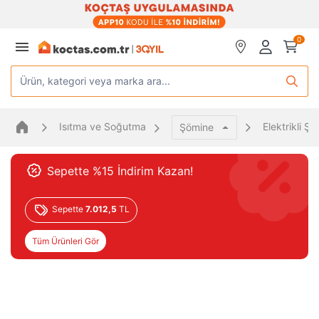
0
Ürün, kategori veya marka ara...
Isıtma ve Soğutma
Elektrikli Ş
Şömine
Sepette %15 İndirim Kazan!
Sepette
7.012,5
TL
Tüm Ürünleri Gör