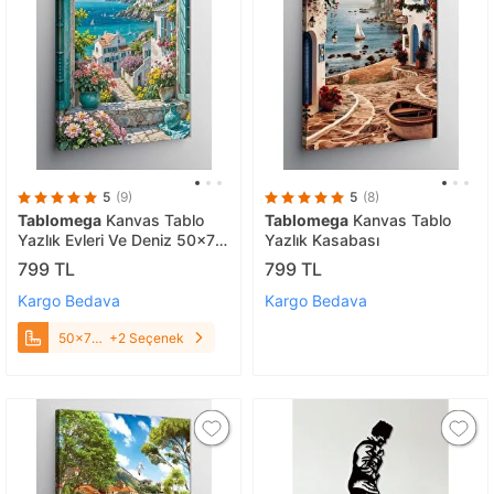
5
(9)
5
(8)
Tablomega
Kanvas Tablo
Tablomega
Kanvas Tablo
Yazlık Evleri Ve Deniz 50x70
Yazlık Kasabası
cm
799 TL
799 TL
Kargo Bedava
Kargo Bedava
50x70
+2 Seçenek
cm