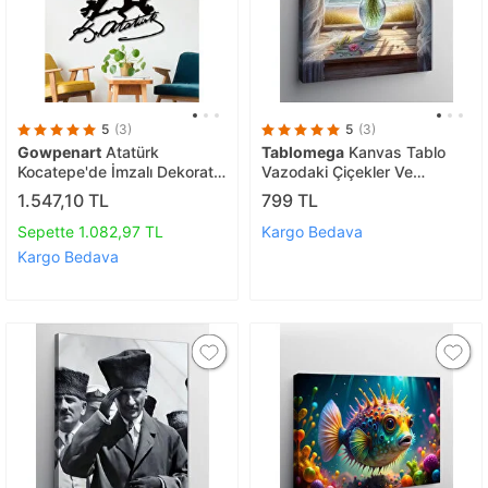
5
(3)
5
(3)
Gowpenart
Atatürk
Tablomega
Kanvas Tablo
Kocatepe'de İmzalı Dekoratif
Vazodaki Çiçekler Ve
Siyah Metal Duvar Tablosu
Manzara
1.547,10 TL
799 TL
1,5 Mm Kalınlık
Sepette 1.082,97 TL
Kargo Bedava
Kargo Bedava