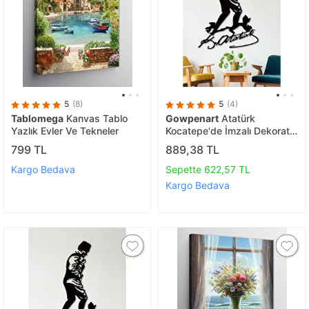
5
(8)
5
(4)
Tablomega
Kanvas Tablo
Gowpenart
Atatürk
Yazlık Evler Ve Tekneler
Kocatepe'de İmzalı Dekoratif
Siyah Metal Duvar Tablosu
799 TL
889,38 TL
1,5 Mm Kalınlık
Kargo Bedava
Sepette 622,57 TL
Kargo Bedava