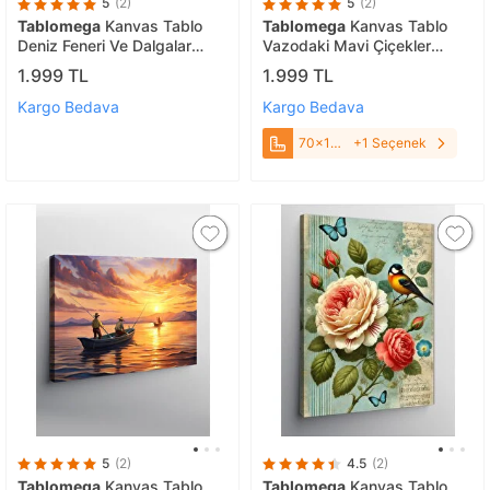
5
(2)
5
(2)
Tablomega
Kanvas Tablo
Tablomega
Kanvas Tablo
Deniz Feneri Ve Dalgalar
Vazodaki Mavi Çiçekler
70x100 cm
70x100 cm
1.999 TL
1.999 TL
Kargo Bedava
Kargo Bedava
70x100
+1 Seçenek
cm
5
(2)
4.5
(2)
Tablomega
Kanvas Tablo
Tablomega
Kanvas Tablo