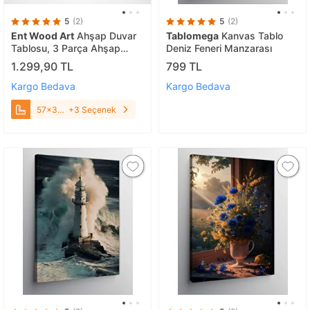
5
(2)
5
(2)
Ent Wood Art
Ahşap Duvar
Tablomega
Kanvas Tablo
Tablosu, 3 Parça Ahşap
Deniz Feneri Manzarası
Modern Duvar Dekoru,
1.299,90 TL
799 TL
Bohem Desen Duvar Paneli,
Ceviz 57x38 cm
Kargo Bedava
Kargo Bedava
57x38
+3 Seçenek
cm