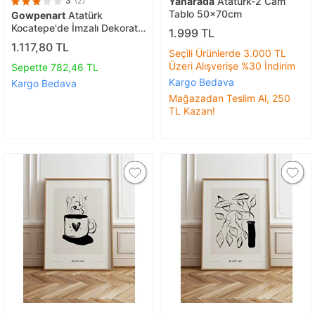
3
(2)
Yanarada
Atatürk-2 Cam
Tablo 50x70cm
Gowpenart
Atatürk
Kocatepe'de İmzalı Dekoratif
1.999 TL
Siyah Metal Duvar Tablosu
1.117,80 TL
Seçili Ürünlerde 3.000 TL
1,5 Mm Kalınlık
Üzeri Alışverişe %30 İndirim
Sepette 782,46 TL
Kargo Bedava
Kargo Bedava
Mağazadan Teslim Al, 250
TL Kazan!