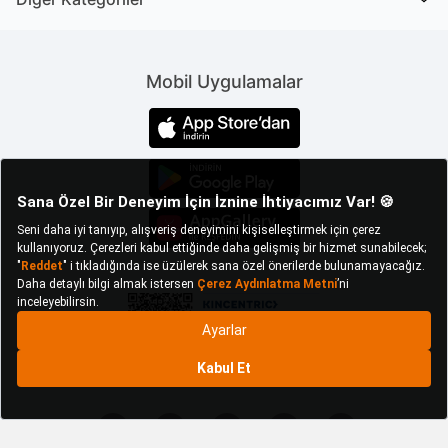
değerlendirilir. Eşya yoğunluğu az olan salonlarda
daha uygundur. Yatak odası tablo tercihlerinde doğal
ve açık renkli tasarımlar ön plana çıkar. Soyutlamalara
ve kara kalem çalışmalarına da sıklıkla rastlanır.
Mobil Uygulamalar
Mutfak tablo seçiminde de benzer şekilde açık tonlar
kullanılır. Motif olarak mutfağa uygun, iştah açıcı,
sağlıklı besinleri gösteren tablolar tercih edilir.
Çalışma alanlarında ise daha spesifik modeller
uygundur. Dünya haritası tablo çalışma odalarında
kullanılabilecek uygun bir alternatiftir.
Tablolar küçük ayrıntılar olarak düşünülse de
dekorasyondaki rolü yadsınamaz.
Mekana kişilik kazandırılmasında rol oynar.
Örneğin klasik tabloların kullanımı tarihsel bir
atmosfer yaratmaya destek olur. Mekanın
modernleştirilmesinde ise post-modern
tasarımlara ihtiyaç duyulur.