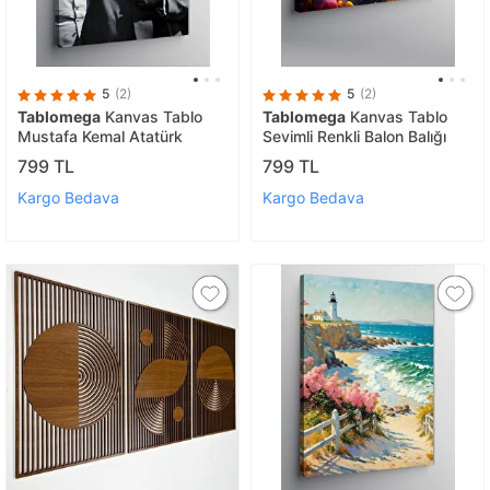
5
(2)
5
(2)
Tablomega
Kanvas Tablo
Tablomega
Kanvas Tablo
Mustafa Kemal Atatürk
Sevimli Renkli Balon Balığı
799 TL
799 TL
Kargo Bedava
Kargo Bedava