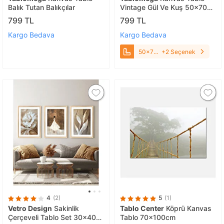
Balık Tutan Balıkçılar
Vintage Gül Ve Kuş 50x70
cm
799 TL
799 TL
Kargo Bedava
Kargo Bedava
50x70
+2 Seçenek
cm
4
(2)
5
(1)
Vetro Design
Sakinlik
Tablo Center
Köprü Kanvas
Çerçeveli Tablo Set 30x40
Tablo 70x100cm