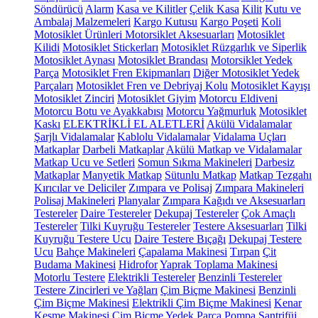
Söndürücü
Alarm
Kasa ve Kilitler
Çelik Kasa
Kilit
Kutu ve
Ambalaj Malzemeleri
Kargo Kutusu
Kargo Poşeti
Koli
Motosiklet Ürünleri
Motorsiklet Aksesuarları
Motosiklet
Kilidi
Motosiklet Stickerları
Motosiklet Rüzgarlık ve Siperlik
Motosiklet Aynası
Motosiklet Brandası
Motorsiklet Yedek
Parça
Motosiklet Fren Ekipmanları
Diğer Motosiklet Yedek
Parçaları
Motosiklet Fren ve Debriyaj Kolu
Motosiklet Kayışı
Motosiklet Zinciri
Motosiklet Giyim
Motorcu Eldiveni
Motorcu Botu ve Ayakkabısı
Motorcu Yağmurluk
Motosiklet
Kaskı
ELEKTRİKLİ EL ALETLERİ
Akülü Vidalamalar
Şarjlı Vidalamalar
Kablolu Vidalamalar
Vidalama Uçları
Matkaplar
Darbeli Matkaplar
Akülü Matkap ve Vidalamalar
Matkap Ucu ve Setleri
Somun Sıkma Makineleri
Darbesiz
Matkaplar
Manyetik Matkap
Sütunlu Matkap
Matkap Tezgahı
Kırıcılar ve Deliciler
Zımpara ve Polisaj
Zımpara Makineleri
Polisaj Makineleri
Planyalar
Zımpara Kağıdı ve Aksesuarları
Testereler
Daire Testereler
Dekupaj Testereler
Çok Amaçlı
Testereler
Tilki Kuyruğu Testereler
Testere Aksesuarları
Tilki
Kuyruğu Testere Ucu
Daire Testere Bıçağı
Dekupaj Testere
Ucu
Bahçe Makineleri
Çapalama Makinesi
Tırpan
Çit
Budama Makinesi
Hidrofor
Yaprak Toplama Makinesi
Motorlu Testere
Elektrikli Testereler
Benzinli Testereler
Testere Zincirleri ve Yağları
Çim Biçme Makinesi
Benzinli
Çim Biçme Makinesi
Elektrikli Çim Biçme Makinesi
Kenar
Kesme Makinesi
Çim Biçme Yedek Parça
Pompa
Santrifüj