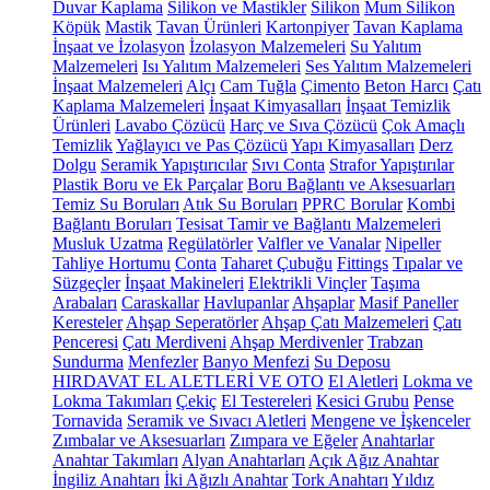
Duvar Kaplama
Silikon ve Mastikler
Silikon
Mum Silikon
Köpük
Mastik
Tavan Ürünleri
Kartonpiyer
Tavan Kaplama
İnşaat ve İzolasyon
İzolasyon Malzemeleri
Su Yalıtım
Malzemeleri
Isı Yalıtım Malzemeleri
Ses Yalıtım Malzemeleri
İnşaat Malzemeleri
Alçı
Cam Tuğla
Çimento
Beton Harcı
Çatı
Kaplama Malzemeleri
İnşaat Kimyasalları
İnşaat Temizlik
Ürünleri
Lavabo Çözücü
Harç ve Sıva Çözücü
Çok Amaçlı
Temizlik
Yağlayıcı ve Pas Çözücü
Yapı Kimyasalları
Derz
Dolgu
Seramik Yapıştırıcılar
Sıvı Conta
Strafor Yapıştırılar
Plastik Boru ve Ek Parçalar
Boru Bağlantı ve Aksesuarları
Temiz Su Boruları
Atık Su Boruları
PPRC Borular
Kombi
Bağlantı Boruları
Tesisat Tamir ve Bağlantı Malzemeleri
Musluk Uzatma
Regülatörler
Valfler ve Vanalar
Nipeller
Tahliye Hortumu
Conta
Taharet Çubuğu
Fittings
Tıpalar ve
Süzgeçler
İnşaat Makineleri
Elektrikli Vinçler
Taşıma
Arabaları
Caraskallar
Havlupanlar
Ahşaplar
Masif Paneller
Keresteler
Ahşap Seperatörler
Ahşap Çatı Malzemeleri
Çatı
Penceresi
Çatı Merdiveni
Ahşap Merdivenler
Trabzan
Sundurma
Menfezler
Banyo Menfezi
Su Deposu
HIRDAVAT EL ALETLERİ VE OTO
El Aletleri
Lokma ve
Lokma Takımları
Çekiç
El Testereleri
Kesici Grubu
Pense
Tornavida
Seramik ve Sıvacı Aletleri
Mengene ve İşkenceler
Zımbalar ve Aksesuarları
Zımpara ve Eğeler
Anahtarlar
Anahtar Takımları
Alyan Anahtarları
Açık Ağız Anahtar
İngiliz Anahtarı
İki Ağızlı Anahtar
Tork Anahtarı
Yıldız