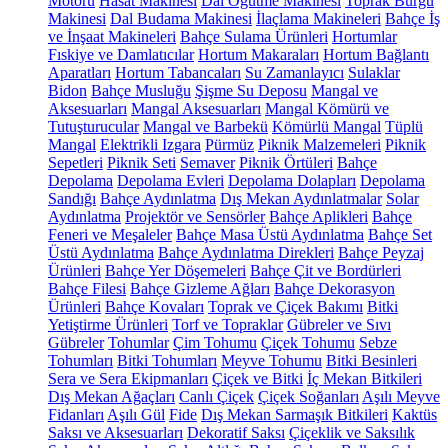
Motoru
Hasat Makinesi
Dal Öğütme Makinesi
Toprak Burgu
Makinesi
Dal Budama Makinesi
İlaçlama Makineleri
Bahçe İş
ve İnşaat Makineleri
Bahçe Sulama Ürünleri
Hortumlar
Fıskiye ve Damlatıcılar
Hortum Makaraları
Hortum Bağlantı
Aparatları
Hortum Tabancaları
Su Zamanlayıcı
Sulaklar
Bidon
Bahçe Musluğu
Şişme Su Deposu
Mangal ve
Aksesuarları
Mangal Aksesuarları
Mangal Kömürü ve
Tutuşturucular
Mangal ve Barbekü
Kömürlü Mangal
Tüplü
Mangal
Elektrikli Izgara
Pürmüz
Piknik Malzemeleri
Piknik
Sepetleri
Piknik Seti
Semaver
Piknik Örtüleri
Bahçe
Depolama
Depolama Evleri
Depolama Dolapları
Depolama
Sandığı
Bahçe Aydınlatma
Dış Mekan Aydınlatmalar
Solar
Aydınlatma
Projektör ve Sensörler
Bahçe Aplikleri
Bahçe
Feneri ve Meşaleler
Bahçe Masa Üstü Aydınlatma
Bahçe Set
Üstü Aydınlatma
Bahçe Aydınlatma Direkleri
Bahçe Peyzaj
Ürünleri
Bahçe Yer Döşemeleri
Bahçe Çit ve Bordürleri
Bahçe Filesi
Bahçe Gizleme Ağları
Bahçe Dekorasyon
Ürünleri
Bahçe Kovaları
Toprak ve Çiçek Bakımı
Bitki
Yetiştirme Ürünleri
Torf ve Topraklar
Gübreler ve Sıvı
Gübreler
Tohumlar
Çim Tohumu
Çiçek Tohumu
Sebze
Tohumları
Bitki Tohumları
Meyve Tohumu
Bitki Besinleri
Sera ve Sera Ekipmanları
Çiçek ve Bitki
İç Mekan Bitkileri
Dış Mekan Ağaçları
Canlı Çiçek
Çiçek Soğanları
Aşılı Meyve
Fidanları
Aşılı Gül
Fide
Dış Mekan Sarmaşık Bitkileri
Kaktüs
Saksı ve Aksesuarları
Dekoratif Saksı
Çiçeklik ve Saksılık