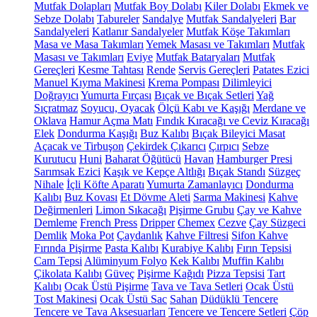
Mutfak Dolapları
Mutfak Boy Dolabı
Kiler Dolabı
Ekmek ve
Sebze Dolabı
Tabureler
Sandalye
Mutfak Sandalyeleri
Bar
Sandalyeleri
Katlanır Sandalyeler
Mutfak Köşe Takımları
Masa ve Masa Takımları
Yemek Masası ve Takımları
Mutfak
Masası ve Takımları
Eviye
Mutfak Bataryaları
Mutfak
Gereçleri
Kesme Tahtası
Rende
Servis Gereçleri
Patates Ezici
Manuel Kıyma Makinesi
Krema Pompası
Dilimleyici
Doğrayıcı
Yumurta Fırçası
Bıçak ve Bıçak Setleri
Yağ
Sıçratmaz
Soyucu, Oyacak
Ölçü Kabı ve Kaşığı
Merdane ve
Oklava
Hamur Açma Matı
Fındık Kıracağı ve Ceviz Kıracağı
Elek
Dondurma Kaşığı
Buz Kalıbı
Bıçak Bileyici Masat
Açacak ve Tirbuşon
Çekirdek Çıkarıcı
Çırpıcı
Sebze
Kurutucu
Huni
Baharat Öğütücü
Havan
Hamburger Presi
Sarımsak Ezici
Kaşık ve Kepçe Altlığı
Bıçak Standı
Süzgeç
Nihale
İçli Köfte Aparatı
Yumurta Zamanlayıcı
Dondurma
Kalıbı
Buz Kovası
Et Dövme Aleti
Sarma Makinesi
Kahve
Değirmenleri
Limon Sıkacağı
Pişirme Grubu
Çay ve Kahve
Demleme
French Press
Dripper
Chemex
Cezve
Çay Süzgeci
Demlik
Moka Pot
Çaydanlık
Kahve Filtresi
Sifon Kahve
Fırında Pişirme
Pasta Kalıbı
Kurabiye Kalıbı
Fırın Tepsisi
Cam Tepsi
Alüminyum Folyo
Kek Kalıbı
Muffin Kalıbı
Çikolata Kalıbı
Güveç
Pişirme Kağıdı
Pizza Tepsisi
Tart
Kalıbı
Ocak Üstü Pişirme
Tava ve Tava Setleri
Ocak Üstü
Tost Makinesi
Ocak Üstü Sac
Sahan
Düdüklü Tencere
Tencere ve Tava Aksesuarları
Tencere ve Tencere Setleri
Çöp