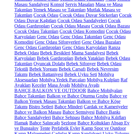
Masası Sandalyesi
Konsol
Servis Masaları
Masa ve Masa
Takımları
Yemek Masası ve Takımları
Mutfak Masası ve
Takımları
Çocuk Odası
Çocuk Odası Duvar Stickerları
Çocuk
Odası Duvar Kağıtları
Çocuk Odası Sandalyeleri
Çocuk
Odası Gardıropları
Çocuk Odası Masası
Çocuk Odası Bazası
Çocuk Odası Takımları
Çocuk Odası Komodini
Çocuk Odası
Karyolaları
Genç Odası
Genç Odası Takımları
Genç Odası
Komodini
Genç Odası Şifonyerleri
Genç Odası Bazaları
Genç Odası Gardıropları
Genç Odası Karyolaları
Ranza
Bebek Odası
Bebek Beşikleri
Mama Sandalyesi
Bebek
Karyolaları
Bebek Gardıropları
Bebek Yatakları
Bebek Odası
Takımları
Oyuncak Dolabı
Bebek Şifonyer
Bebek Odası
Tekstili
Bebek Yorganı
Bebek Çarşafı
Bebek Nevresim
Takımı
Bebek Battaniyesi
Bebek Uyku Seti
Mobilya
Aksesuarları
Mobilya Yedek Parçaları
Mobilya Kulpları
Raf
Ayakları
Keçeler
Masa Ayağı
Mobilya Ayağı
BAHÇE,BALKON VE OUTDOOR
Bahçe Mobilyaları
Bahçe Takımları
Balkon ve Bahçe Oturma Grubu
Bahçe ve
Balkon Yemek Masası Takımları
Balkon ve Bahçe Köşe
Takımı
Bistro Setleri
Bahçe Minderi
Çardak ve Kameriyeler
Bahçe ve Balkon Masası
Bahçe Şemsiyesi
Bahçe Bankı
Bahçe Sandalyeleri
Bahçe Sehpası
Bahçe Mobilya Kılıfları
Hamak
Bahçe Salıncağı
Şezlong
Bahçe Koltukları
Ahşap Ev
ve Bungalov
Tente
Prefabrik Evler
Kamp Spor ve Outdoor
Kamp Malzemeleri
Çadırlar
Kamp Sandalyesi
Uyku Tulumu