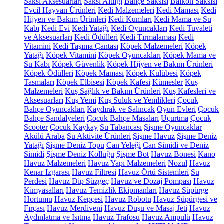
Saksı Aksesuarları
Saksı Altlığı
Bahçe Saksısı
Balkon Saksısı
Evcil Hayvan Ürünleri
Kedi Malzemeleri
Kedi Maması
Kedi
Hijyen ve Bakım Ürünleri
Kedi Kumları
Kedi Mama ve Su
Kabı
Kedi Evi
Kedi Yatağı
Kedi Oyuncakları
Kedi Tuvaleti
ve Aksesuarları
Kedi Ödülleri
Kedi Tırmalaması
Kedi
Vitamini
Kedi Taşıma Çantası
Köpek Malzemeleri
Köpek
Yatağı
Köpek Vitamini
Köpek Oyuncakları
Köpek Mama ve
Su Kabı
Köpek Güvenlik
Köpek Hijyen ve Bakım Ürünleri
Köpek Ödülleri
Köpek Maması
Köpek Kulübesi
Köpek
Tasmaları
Köpek Elbisesi
Köpek Kafesi
Kümesler
Kuş
Malzemeleri
Kuş Sağlık ve Bakım Ürünleri
Kuş Kafesleri ve
Aksesuarları
Kuş Yemi
Kuş Suluk ve Yemlikleri
Çocuk
Bahçe Oyuncakları
Kaydırak ve Salıncak
Oyun Evleri
Çocuk
Bahçe Sandalyeleri
Çocuk Bahçe Masaları
Uçurtma
Çocuk
Scooter
Çocuk Kaykay
Su Tabancası
Şişme Oyuncaklar
Akülü Araba
Su Aktivite Ürünleri
Şişme Havuz
Şişme Deniz
Yatağı
Şişme Deniz Topu
Can Yeleği
Can Simidi ve Deniz
Simidi
Şişme Deniz Kolluğu
Şişme Bot
Havuz Bonesi
Kano
Havuz Malzemeleri
Havuz Yapı Malzemeleri
Nozul
Havuz
Kenar Izgarası
Havuz Filtresi
Havuz Örtü Sistemleri
Su
Perdesi
Havuz Dip Süzgeç
Havuz ve Dozaj Pompası
Havuz
Kimyasalları
Havuz Temizlik Ekipmanları
Havuz Süpürge
Hortumu
Havuz Kepçesi
Havuz Robotu
Havuz Süpürgesi ve
Fırçası
Havuz Merdiveni
Havuz Duşu ve Masaj Jeti
Havuz
Aydınlatma ve Isıtma
Havuz Trafosu
Havuz Ampulü
Havuz