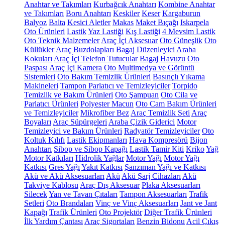
Anahtar ve Takımları
Kurbağcık Anahtarı
Kombine Anahtar
ve Takımları
Boru Anahtarı
Keskiler
Keser
Kargaburun
Balyoz
Balta
Kesici Aletler
Makas
Maket Bıçağı
Iskarpela
Oto Ürünleri
Lastik
Yaz Lastiği
Kış Lastiği
4 Mevsim Lastik
Oto Teknik Malzemeler
Araç İçi Aksesuar
Oto Güneşlik
Oto
Küllükler
Araç Buzdolapları
Bagaj Düzenleyici
Araba
Kokuları
Araç İçi Telefon Tutucular
Bagaj Havuzu
Oto
Paspası
Araç İçi Kamera
Oto Multimedya ve Görüntü
Sistemleri
Oto Bakım Temizlik Ürünleri
Basınçlı Yıkama
Makineleri
Tampon Parlatıcı ve Temizleyiciler
Torpido
Temizlik ve Bakım Ürünleri
Oto Şampuan
Oto Cila ve
Parlatıcı Ürünleri
Polyester Macun
Oto Cam Bakım Ürünleri
ve Temizleyiciler
Mikrofiber Bez
Araç Temizlik Seti
Araç
Boyaları
Araç Süpürgeleri
Araba Çizik Giderici
Motor
Temizleyici ve Bakım Ürünleri
Radyatör Temizleyiciler
Oto
Koltuk Kılıfı
Lastik Ekipmanları
Hava Kompresörü
Bijon
Anahtarı
Sibop ve Sibop Kapağı
Lastik Tamir Kiti
Kriko
Yağ
Motor Katkıları
Hidrolik Yağlar
Motor Yağı
Motor Yağı
Katkısı
Gres Yağı
Yakıt Katkısı
Şanzıman Yağı ve Katkısı
Akü ve Akü Aksesuarları
Akü
Akü Şarj Cihazları
Akü
Takviye Kablosu
Araç Dış Aksesuar
Plaka Aksesuarları
Silecek
Yan ve Tavan Çıtaları
Tampon Aksesuarları
Trafik
Setleri
Oto Brandaları
Vinç ve Vinç Aksesuarları
Jant ve Jant
Kapağı
Trafik Ürünleri
Oto Projektör
Diğer Trafik Ürünleri
İlk Yardım Çantası
Araç Sigortaları
Benzin Bidonu
Acil Çıkış