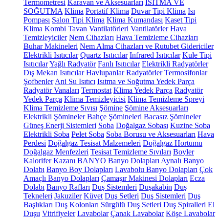
Termometresi
Karavan ve Aksesuarları
ISITMA VE
SOĞUTMA
Klima
Portatif Klima
Duvar Tipi Klima
Isı
Pompası
Salon Tipi Klima
Klima Kumandası
Kaset Tipi
Klima
Kombi
Tavan Vantilatörleri
Vantilatörler
Hava
Temizleyiciler
Nem Cihazları
Hava Temizleme Cihazları
Buhar Makineleri
Nem Alma Cihazları ve Rutubet Gidericiler
Elektrikli Isıtıcılar
Quartz Isıtıcılar
Infrared Isıtıcılar
Kule Tipi
Isıtıcılar
Yağlı Radyatör
Fanlı Isıtıcılar
Elektrikli Radyatörler
Dış Mekan Isıtıcılar
Havlupanlar
Radyatörler
Termosifonlar
Şofbenler
Ani Su Isıtıcı
Isıtma ve Soğutma Yedek Parça
Radyatör Vanaları
Termostat
Klima Yedek Parça
Radyatör
Yedek Parça
Klima Temizleyicisi
Klima Temizleme Spreyi
Klima Temizleme Sıvısı
Şömine
Şömine Aksesuarları
Elektrikli Şömineler
Bahçe Şömineleri
Bacasız Şömineler
Güneş Enerji Sistemleri
Soba
Doğalgaz Sobası
Kuzine Soba
Elektrikli Soba
Pelet Soba
Soba Borusu ve Aksesuarları
Hava
Perdesi
Doğalgaz Tesisat Malzemeleri
Doğalgaz Hortumu
Doğalgaz Menfezleri
Tesisat Temizleme Sıvıları
Boyler
Kalorifer Kazanı
BANYO
Banyo Dolapları
Aynalı Banyo
Dolabı
Banyo Boy Dolapları
Lavabolu Banyo Dolapları
Çok
Amaçlı Banyo Dolapları
Çamaşır Makinesi Dolapları
Ecza
Dolabı
Banyo Rafları
Duş Sistemleri
Duşakabin
Duş
Tekneleri
Jakuziler
Küvet
Duş Setleri
Duş Sistemleri
Duş
Başlıkları
Duş Kolonları
Sürgülü Duş Setleri
Duş Spiralleri
El
Duşu
Vitrifiyeler
Lavabolar
Çanak Lavabolar
Köşe Lavabolar