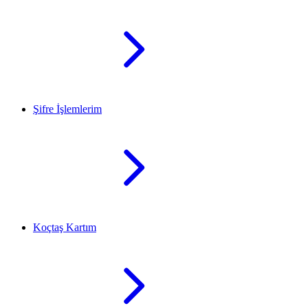
Şifre İşlemlerim
Koçtaş Kartım