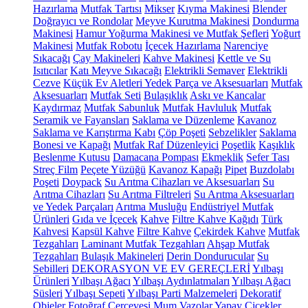
Hazırlama
Mutfak Tartısı
Mikser
Kıyma Makinesi
Blender
Doğrayıcı ve Rondolar
Meyve Kurutma Makinesi
Dondurma
Makinesi
Hamur Yoğurma Makinesi ve Mutfak Şefleri
Yoğurt
Makinesi
Mutfak Robotu
İçecek Hazırlama
Narenciye
Sıkacağı
Çay Makineleri
Kahve Makinesi
Kettle ve Su
Isıtıcılar
Katı Meyve Sıkacağı
Elektrikli Semaver
Elektrikli
Cezve
Küçük Ev Aletleri Yedek Parça ve Aksesuarları
Mutfak
Aksesuarları
Mutfak Seti
Bulaşıklık
Askı ve Kancalar
Kaydırmaz
Mutfak Sabunluk
Mutfak Havluluk
Mutfak
Seramik ve Fayansları
Saklama ve Düzenleme
Kavanoz
Saklama ve Karıştırma Kabı
Çöp Poşeti
Sebzelikler
Saklama
Bonesi ve Kapağı
Mutfak Raf Düzenleyici
Poşetlik
Kaşıklık
Beslenme Kutusu
Damacana Pompası
Ekmeklik
Sefer Tası
Streç Film
Peçete Yüzüğü
Kavanoz Kapağı
Pipet
Buzdolabı
Poşeti
Doypack
Su Arıtma Cihazları ve Aksesuarları
Su
Arıtma Cihazları
Su Arıtma Filtreleri
Su Arıtma Aksesuarları
ve Yedek Parçaları
Arıtma Musluğu
Endüstriyel Mutfak
Ürünleri
Gıda ve İçecek
Kahve
Filtre Kahve Kağıdı
Türk
Kahvesi
Kapsül Kahve
Filtre Kahve
Çekirdek Kahve
Mutfak
Tezgahları
Laminant Mutfak Tezgahları
Ahşap Mutfak
Tezgahları
Bulaşık Makineleri
Derin Dondurucular
Su
Sebilleri
DEKORASYON VE EV GEREÇLERİ
Yılbaşı
Ürünleri
Yılbaşı Ağacı
Yılbaşı Aydınlatmaları
Yılbaşı Ağacı
Süsleri
Yılbaşı Sepeti
Yılbaşı Parti Malzemeleri
Dekoratif
Objeler
Fotoğraf Çerçevesi
Mum
Vazolar
Yapay Çiçekler