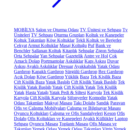
MOBİLYA
Salon ve Oturma Odası
TV Ünitesi ve Sehpası
Tv
Üniteleri
TV Sehpası
Oturma Grupları
Koltuk ve Kanepeler
Koltuk Takımları
Köşe Koltuklar
Tekli Koltuk ve Berjerler
Çekyat
Armut Koltuklar
Masaj Koltuğu
Puf
Bank ve
Benchler
Sallanan Koltuk
Kitaplık
Sehpalar
Zigon Sehpalar
Orta Sehpalar
Yan Sehpalar
Gazetelik
Antre ve Hol
Çok
Amaçlı Dolap
Portmantolar
Askılıklar
Kapı Askısı
Duvar
Askısı
Ayaklı Askılıklar
Dresuar
Ayakkabılık
Yatak Odası
Gardırop
Kapaklı Gardırop
Sürgülü Gardırop
Bez Gardırop
Açık Dolap
Köşe Gardırop
Yüklük
Baza
Tek Kişilik Baza
Çift Kişilik Baza
Yatak Başlığı
Çift Kişilik Yatak Başlığı
Tek
Kişilik Yatak Başlığı
Yatak
Çift Kişilik Yatak
Tek Kişilik
Yatak
Hasta Yatağı
Yatak Pedi & Şiltesi
Karyola
Tek Kişilik
Karyola
Çift Kişilik Karyola
Şifonyerler
Komodin
Yatak
Odası Takımları
Makyaj Masası
Takı Dolabı
Sandık
Paravan
Ofis ve Çalışma Mobilyaları
Çalışma ve Bilgisayar Masası
Oyuncu Koltukları
Çalışma ve Ofis Sandalyeleri
Keson
Ofis
Dolabı
Ofis Koltukları ve Kanepeleri
Ayaklı Küllükler
Laptop
Sehpası
Oyuncu Masası
Toplantı Masası
Ofis Masası ve
Takımları
Yemek Odası
Yemek Odası Takımları
Vitrin
Yemek