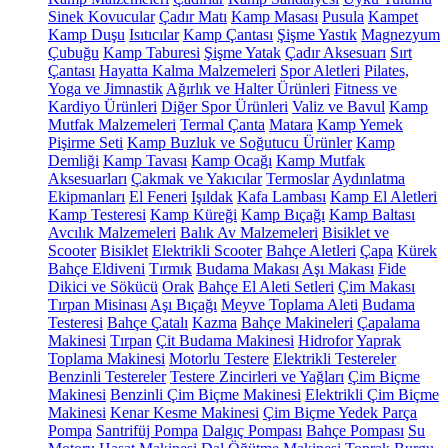
Sinek Kovucular
Çadır Matı
Kamp Masası
Pusula
Kampet
Kamp Duşu
Isıtıcılar
Kamp Çantası
Şişme Yastık
Magnezyum
Çubuğu
Kamp Taburesi
Şişme Yatak
Çadır Aksesuarı
Sırt
Çantası
Hayatta Kalma Malzemeleri
Spor Aletleri
Pilates,
Yoga ve Jimnastik
Ağırlık ve Halter Ürünleri
Fitness ve
Kardiyo Ürünleri
Diğer Spor Ürünleri
Valiz ve Bavul
Kamp
Mutfak Malzemeleri
Termal Çanta
Matara
Kamp Yemek
Pişirme Seti
Kamp Buzluk ve Soğutucu Ürünler
Kamp
Demliği
Kamp Tavası
Kamp Ocağı
Kamp Mutfak
Aksesuarları
Çakmak ve Yakıcılar
Termoslar
Aydınlatma
Ekipmanları
El Feneri
Işıldak
Kafa Lambası
Kamp El Aletleri
Kamp Testeresi
Kamp Küreği
Kamp Bıçağı
Kamp Baltası
Avcılık Malzemeleri
Balık Av Malzemeleri
Bisiklet ve
Scooter
Bisiklet
Elektrikli Scooter
Bahçe Aletleri
Çapa
Kürek
Bahçe Eldiveni
Tırmık
Budama Makası
Aşı Makası
Fide
Dikici ve Sökücü
Orak
Bahçe El Aleti Setleri
Çim Makası
Tırpan Misinası
Aşı Bıçağı
Meyve Toplama Aleti
Budama
Testeresi
Bahçe Çatalı
Kazma
Bahçe Makineleri
Çapalama
Makinesi
Tırpan
Çit Budama Makinesi
Hidrofor
Yaprak
Toplama Makinesi
Motorlu Testere
Elektrikli Testereler
Benzinli Testereler
Testere Zincirleri ve Yağları
Çim Biçme
Makinesi
Benzinli Çim Biçme Makinesi
Elektrikli Çim Biçme
Makinesi
Kenar Kesme Makinesi
Çim Biçme Yedek Parça
Pompa
Santrifüj Pompa
Dalgıç Pompası
Bahçe Pompası
Su