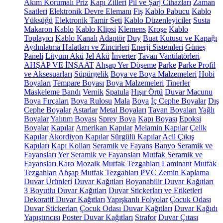
Akım Korumalı Priz
Kapı Zilleri
Pil ve Şarj Cihazları
Zaman
Saatleri
Elektronik Devre Elemanı
Fiş
Kablo Pabucu
Kablo
Yüksüğü
Elektronik Tamir Seti
Kablo Düzenleyiciler
Susta
Makaron Kablo
Kablo Klipsi
Klemens
Kroşe
Kablo
Toplayıcı
Kablo Kanalı
Adaptör
Duy
Buat Kutusu ve Kapağı
Aydınlatma Halatları ve Zincirleri
Enerji Sistemleri
Güneş
Paneli
Lityum Akü
Jel Akü
İnverter
Tavan Vantilatörleri
AHŞAP VE İNŞAAT
Ahşap Yer Döşeme
Parke
Parke Profil
ve Aksesuarları
Süpürgelik
Boya ve Boya Malzemeleri
Hobi
Boyaları
Tempare Boyası
Boya Malzemeleri
Tinerler
Maskeleme Bandı
Vernik
Spatula
Hışır Örtü
Duvar Macunu
Boya Fırçaları
Boya Rulosu
Mala
Boya
İç Cephe Boyalar
Dış
Cephe Boyalar
Astarlar
Metal Boyaları
Tavan Boyaları
Yağlı
Boyalar
Yalıtım Boyası
Sprey Boya
Kapı Boyası
Epoksi
Boyalar
Kapılar
Amerikan Kapılar
Melamin Kapılar
Çelik
Kapılar
Akordiyon Kapılar
Sürgülü Kapılar
Acil Çıkış
Kapıları
Kapı Kolları
Seramik ve Fayans
Banyo Seramik ve
Fayansları
Yer Seramik ve Fayansları
Mutfak Seramik ve
Fayansları
Karo
Mozaik
Mutfak Tezgahları
Laminant Mutfak
Tezgahları
Ahşap Mutfak Tezgahları
PVC Zemin Kaplama
Duvar Ürünleri
Duvar Kağıtları
Boyanabilir Duvar Kağıtları
3 Boyutlu Duvar Kağıtları
Duvar Stickerları ve Etiketleri
Dekoratif Duvar Kağıtları
Yapışkanlı Folyolar
Çocuk Odası
Duvar Stickerları
Çocuk Odası Duvar Kağıtları
Duvar Kağıdı
Yapıştırıcısı
Poster Duvar Kağıtları
Strafor
Duvar Çıtası