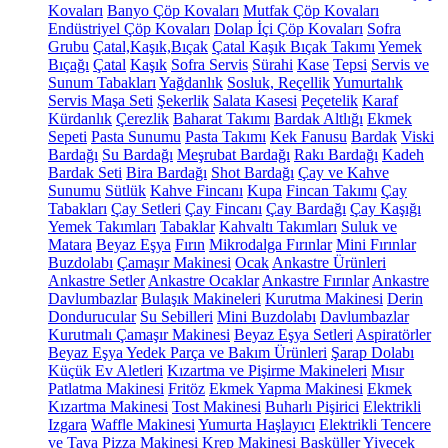
Kovaları
Banyo Çöp Kovaları
Mutfak Çöp Kovaları
Endüstriyel Çöp Kovaları
Dolap İçi Çöp Kovaları
Sofra
Grubu
Çatal,Kaşık,Bıçak
Çatal Kaşık Bıçak Takımı
Yemek
Bıçağı
Çatal
Kaşık
Sofra Servis
Sürahi
Kase
Tepsi
Servis ve
Sunum Tabakları
Yağdanlık
Sosluk, Reçellik
Yumurtalık
Servis Maşa Seti
Şekerlik
Salata Kasesi
Peçetelik
Karaf
Kürdanlık
Çerezlik
Baharat Takımı
Bardak Altlığı
Ekmek
Sepeti
Pasta Sunumu
Pasta Takımı
Kek Fanusu
Bardak
Viski
Bardağı
Su Bardağı
Meşrubat Bardağı
Rakı Bardağı
Kadeh
Bardak Seti
Bira Bardağı
Shot Bardağı
Çay ve Kahve
Sunumu
Sütlük
Kahve Fincanı
Kupa
Fincan Takımı
Çay
Tabakları
Çay Setleri
Çay Fincanı
Çay Bardağı
Çay Kaşığı
Yemek Takımları
Tabaklar
Kahvaltı Takımları
Suluk ve
Matara
Beyaz Eşya
Fırın
Mikrodalga Fırınlar
Mini Fırınlar
Buzdolabı
Çamaşır Makinesi
Ocak
Ankastre Ürünleri
Ankastre Setler
Ankastre Ocaklar
Ankastre Fırınlar
Ankastre
Davlumbazlar
Bulaşık Makineleri
Kurutma Makinesi
Derin
Dondurucular
Su Sebilleri
Mini Buzdolabı
Davlumbazlar
Kurutmalı Çamaşır Makinesi
Beyaz Eşya Setleri
Aspiratörler
Beyaz Eşya Yedek Parça ve Bakım Ürünleri
Şarap Dolabı
Küçük Ev Aletleri
Kızartma ve Pişirme Makineleri
Mısır
Patlatma Makinesi
Fritöz
Ekmek Yapma Makinesi
Ekmek
Kızartma Makinesi
Tost Makinesi
Buharlı Pişirici
Elektrikli
Izgara
Waffle Makinesi
Yumurta Haşlayıcı
Elektrikli Tencere
ve Tava
Pizza Makinesi
Krep Makinesi
Basküller
Yiyecek