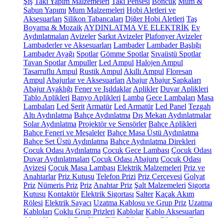
Şiş
Takı Yapım Malzemeleri
Takı Pensesi
Boncuk
Mum &
Sabun Yapımı
Mum Malzemeleri
Hobi Aletleri ve
Aksesuarları
Silikon Tabancaları
Diğer Hobi Aletleri
Taş
Boyama & Mozaik
AYDINLATMA VE ELEKTRİK
Ev
Aydınlatmaları
Avizeler
Sarkıt Avizeler
Plafonyer Avizeler
Lambaderler ve Aksesuarları
Lambader
Lambader Başlığı
Lambader Ayağı
Spotlar
Gömme Spotlar
Sıvaüstü Spotlar
Tavan Spotlar
Ampuller
Led Ampul
Halojen Ampul
Tasarruflu Ampul
Rustik Ampul
Akıllı Ampul
Floresan
Ampul
Abajurlar ve Aksesuarları
Abajur
Abajur Şapkaları
Abajur Ayaklığı
Fener ve Işıldaklar
Aplikler
Duvar Aplikleri
Tablo Aplikleri
Banyo Aplikleri
Lamba
Gece Lambaları
Masa
Lambaları
Led Şerit
Armatür
Led Armatür
Led Panel
Tezgah
Altı Aydınlatma
Bahçe Aydınlatma
Dış Mekan Aydınlatmalar
Solar Aydınlatma
Projektör ve Sensörler
Bahçe Aplikleri
Bahçe Feneri ve Meşaleler
Bahçe Masa Üstü Aydınlatma
Bahçe Set Üstü Aydınlatma
Bahçe Aydınlatma Direkleri
Çocuk Odası Aydınlatma
Çocuk Gece Lambası
Çocuk Odası
Duvar Aydınlatmaları
Çocuk Odası Abajuru
Çocuk Odası
Avizesi
Çocuk Masa Lambası
Elektrik Malzemeleri
Priz ve
Anahtarlar
Priz Kutusu
Telefon Prizi
Priz Çerçevesi
Golyat
Priz
Nümeris Priz
Priz
Anahtar Priz
Şalt Malzemeleri
Sigorta
Kutusu
Kontaktör
Elektrik Sigortası
Şalter
Kaçak Akım
Rölesi
Elektrik Sayacı
Uzatma Kablosu ve Grup Priz
Uzatma
Kabloları
Çoklu Grup Prizleri
Kablolar
Kablo Aksesuarları