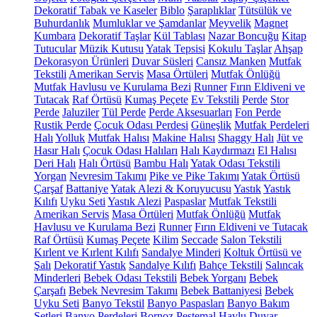
Dekoratif Tabak ve Kaseler
Biblo
Şaraplıklar
Tütsülük ve
Buhurdanlık
Mumluklar ve Şamdanlar
Meyvelik
Magnet
Kumbara
Dekoratif Taşlar
Kül Tablası
Nazar Boncuğu
Kitap
Tutucular
Müzik Kutusu
Yatak Tepsisi
Kokulu Taşlar
Ahşap
Dekorasyon Ürünleri
Duvar Süsleri
Cansız Manken
Mutfak
Tekstili
Amerikan Servis
Masa Örtüleri
Mutfak Önlüğü
Mutfak Havlusu ve Kurulama Bezi
Runner
Fırın Eldiveni ve
Tutacak
Raf Örtüsü
Kumaş Peçete
Ev Tekstili
Perde
Stor
Perde
Jaluziler
Tül Perde
Perde Aksesuarları
Fon Perde
Rustik Perde
Çocuk Odası Perdesi
Güneşlik
Mutfak Perdeleri
Halı
Yolluk
Mutfak Halısı
Makine Halısı
Shaggy Halı
Jüt ve
Hasır Halı
Çocuk Odası Halıları
Halı Kaydırmazı
El Halısı
Deri Halı
Halı Örtüsü
Bambu Halı
Yatak Odası Tekstili
Yorgan
Nevresim Takımı
Pike ve Pike Takımı
Yatak Örtüsü
Çarşaf
Battaniye
Yatak Alezi & Koruyucusu
Yastık
Yastık
Kılıfı
Uyku Seti
Yastık Alezi
Paspaslar
Mutfak Tekstili
Amerikan Servis
Masa Örtüleri
Mutfak Önlüğü
Mutfak
Havlusu ve Kurulama Bezi
Runner
Fırın Eldiveni ve Tutacak
Raf Örtüsü
Kumaş Peçete
Kilim
Seccade
Salon Tekstili
Kırlent ve Kırlent Kılıfı
Sandalye Minderi
Koltuk Örtüsü ve
Şalı
Dekoratif Yastık
Sandalye Kılıfı
Bahçe Tekstili
Salıncak
Minderleri
Bebek Odası Tekstili
Bebek Yorganı
Bebek
Çarşafı
Bebek Nevresim Takımı
Bebek Battaniyesi
Bebek
Uyku Seti
Banyo Tekstil
Banyo Paspasları
Banyo Bakım
Setleri
Banyo Perdeleri
Bornoz
Peştemal
Havlu
Duvar