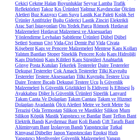
Çekici
Çekme Halatı
Boyunluklar
Seyyar Lamba
Trafik
Reflektörleri
Takoz
Kış Ürünleri
Yağmur Kaydırıcılar
Ölçüm
Aletleri
Buz Kazıyıcı
Cam Suyu
Lastik Kar Paleti
Kışlık Set
Ürünler
Antifrizler
Buğu Giderici
Lastik Zinciri
Elektrikli
Araç Şarj İstasyonları
Oto Yedek Parça
Römork
Hırdavat
Malzemeleri
Hırdavat Malzemesi ve Aksesuarları
Yönlendirme Levhaları
Sabitleme Ürünleri
Dübel
Dübel
Setleri
Somun
Çivi
Vida-Çivi
Demir Pul
Vida
Civata
Köşebent
Kapı ve Pencere Malzemeleri
Menteşe
Kapı Kolları
Yalıtım Bantları
Stoper
Sineklik
Pencere Kolu
Kapı Hidroliği
Kapı Dürbünü
Kapı Kilitleri
Kapı Sürgüleri
Anahtarlık
Gönye
Posta Kutuları
Tekerlek
Testereler
Daire Testereler
Dekupaj Testereler
Çok Amaçlı Testereler
Tilki Kuyruğu
Testereler
Testere Aksesuarları
Tilki Kuyruğu Testere Ucu
Daire Testere Bıçağı
Dekupaj Testere Ucu
İş Güvenlik
Malzemeleri
İş Güvenlik Gözlükleri
İş Eldiveni
İş Elbisesi
İş
Ayakkabısı
Diğer İş Güvenlik Ürünleri
Siperlik
Lanyard
Takım Çanta Ve Dolapları
Takım Çantası
Takım ve Hizmet
Dolapları
Avadanlık
Ölçü Aletleri
Metre ve Şerit Metre
Su
Terazisi
Oda Termostatı
Silikon ve Mastikler
Silikon
Mum
Silikon
Köpük
Mastik
Yapıştırıcı ve Bantlar
Bant
Teflon Bant
Elektrik Bandı
Kaydırmaz Bant
Koli Bandı
Çift Taraflı Bant
Alüminyum Bant
İzolasyon Bandı
Yapıştırıcılar
Tutkal
Kimyasal Dübeller
Japon Yapıştırıcıları
Epoksi
Hızlı
Yapıştırıcı
Merdivenler
Güvenlik Malzemeleri
Yangın