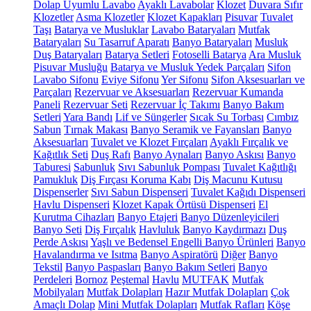
Dolap Uyumlu Lavabo
Ayaklı Lavabolar
Klozet
Duvara Sıfır
Klozetler
Asma Klozetler
Klozet Kapakları
Pisuvar
Tuvalet
Taşı
Batarya ve Musluklar
Lavabo Bataryaları
Mutfak
Bataryaları
Su Tasarruf Aparatı
Banyo Bataryaları
Musluk
Duş Bataryaları
Batarya Setleri
Fotoselli Batarya
Ara Musluk
Pisuvar Musluğu
Batarya ve Musluk Yedek Parçaları
Sifon
Lavabo Sifonu
Eviye Sifonu
Yer Sifonu
Sifon Aksesuarları ve
Parçaları
Rezervuar ve Aksesuarları
Rezervuar Kumanda
Paneli
Rezervuar Seti
Rezervuar İç Takımı
Banyo Bakım
Setleri
Yara Bandı
Lif ve Süngerler
Sıcak Su Torbası
Cımbız
Sabun
Tırnak Makası
Banyo Seramik ve Fayansları
Banyo
Aksesuarları
Tuvalet ve Klozet Fırçaları
Ayaklı Fırçalık ve
Kağıtlık Seti
Duş Rafı
Banyo Aynaları
Banyo Askısı
Banyo
Taburesi
Sabunluk
Sıvı Sabunluk Pompası
Tuvalet Kağıtlığı
Pamukluk
Diş Fırçası Koruma Kabı
Diş Macunu Kutusu
Dispenserler
Sıvı Sabun Dispenseri
Tuvalet Kağıdı Dispenseri
Havlu Dispenseri
Klozet Kapak Örtüsü Dispenseri
El
Kurutma Cihazları
Banyo Etajeri
Banyo Düzenleyicileri
Banyo Seti
Diş Fırçalık
Havluluk
Banyo Kaydırmazı
Duş
Perde Askısı
Yaşlı ve Bedensel Engelli Banyo Ürünleri
Banyo
Havalandırma ve Isıtma
Banyo Aspiratörü
Diğer
Banyo
Tekstil
Banyo Paspasları
Banyo Bakım Setleri
Banyo
Perdeleri
Bornoz
Peştemal
Havlu
MUTFAK
Mutfak
Mobilyaları
Mutfak Dolapları
Hazır Mutfak Dolapları
Çok
Amaçlı Dolap
Mini Mutfak Dolapları
Mutfak Rafları
Köşe