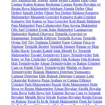
Sıvı Yapıştırıcılar
Tebeşir
Suluk
Resim Çantası
Pano
Okul
Çantası
Kalem Kutusu
Beslenme Çantası
Resim Boyaları ve
Resim Boya Malzemeleri
Selobant
Ajanda
Defter
Okul
Defteri
Spiralli Defter
Fihrist
Not Defteri
Bloknot
Kırtasiye
Malzemeleri
Masaüstü Gereçleri
Kırtasiye Kağıt Ürünleri
Kırtasiye Seti
Kalem ve Yazı Gereçleri
Koli Bandı Makinesi
Para Makineleri
Para Çekmeceleri
Para Sayma Makineleri
Ofis Sarf Ürünleri
Evrak İmha Makineleri
Laminasyon
Makineleri
Barkod Okuyucu
Temizlik Gereçleri ve
Ekipmanları
Temizlik Eldiveni
Temizlik Kovası
Temizlik,
Ovma Teli
Tüy Toplama Ürünleri
Faraş
Çekpas
Fırça ve
Süpürge
Temizlik Bezleri
Temizlik Süngeri
Paspas ve Mop
Kâğıt Havlu
Tuvalet Kağıdı
Islak Mendil
Ev Temizlik
Malzemeleri
Tuvalet Temizleyici
Yüzey Temizleyiciler
Yağ,
Kireç ve Pas Çözücüler
Çubuklu Oda Kokusu
Oda Kokusu
Halı Temizleyiciler
Ahşap Temizleyiciler ve Bakım Ürünleri
Cam ve Parlak Yüzey Temizleyiciler
Mutfak ve Banyo
Temizleyiciler
Bulaşık Makinesi Deterjanı
Yumuşatıcı
Çamaşır Deterjanı
Elde Bulaşık Deterjanı
Çamaşır Leke
Çıkarıcılar
Kolonya
Pazar Arabası ve Çantası
Eğlence
Ürünleri
Parti Malzemeleri
Puzzle
Hobi Malzemeleri
Hobi
Boya ve Resim Malzemeleri
Ahşap Boyaları
Akrilik Boyalar
Sulu Boya
Yağlı Boya Seti
Eskitme Boyası
Cam ve Seramik
Boyaları
Metalik Boya
Şövale
Kumaş Boyaları
Resim Fırçası
ve Rulosu
Tuval
El İşi & Tekstil Malzemeleri
Örgü İpi
Güpür