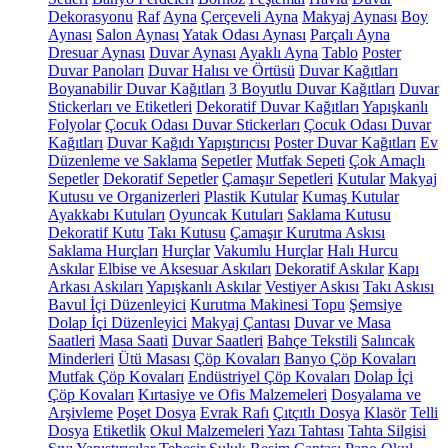
Dekorasyonu
Raf
Ayna
Çerçeveli Ayna
Makyaj Aynası
Boy
Aynası
Salon Aynası
Yatak Odası Aynası
Parçalı Ayna
Dresuar Aynası
Duvar Aynası
Ayaklı Ayna
Tablo
Poster
Duvar Panoları
Duvar Halısı ve Örtüsü
Duvar Kağıtları
Boyanabilir Duvar Kağıtları
3 Boyutlu Duvar Kağıtları
Duvar
Stickerları ve Etiketleri
Dekoratif Duvar Kağıtları
Yapışkanlı
Folyolar
Çocuk Odası Duvar Stickerları
Çocuk Odası Duvar
Kağıtları
Duvar Kağıdı Yapıştırıcısı
Poster Duvar Kağıtları
Ev
Düzenleme ve Saklama
Sepetler
Mutfak Sepeti
Çok Amaçlı
Sepetler
Dekoratif Sepetler
Çamaşır Sepetleri
Kutular
Makyaj
Kutusu ve Organizerleri
Plastik Kutular
Kumaş Kutular
Ayakkabı Kutuları
Oyuncak Kutuları
Saklama Kutusu
Dekoratif Kutu
Takı Kutusu
Çamaşır Kurutma Askısı
Saklama Hurçları
Hurçlar
Vakumlu Hurçlar
Halı Hurcu
Askılar
Elbise ve Aksesuar Askıları
Dekoratif Askılar
Kapı
Arkası Askıları
Yapışkanlı Askılar
Vestiyer Askısı
Takı Askısı
Bavul İçi Düzenleyici
Kurutma Makinesi Topu
Şemsiye
Dolap İçi Düzenleyici
Makyaj Çantası
Duvar ve Masa
Saatleri
Masa Saati
Duvar Saatleri
Bahçe Tekstili
Salıncak
Minderleri
Ütü Masası
Çöp Kovaları
Banyo Çöp Kovaları
Mutfak Çöp Kovaları
Endüstriyel Çöp Kovaları
Dolap İçi
Çöp Kovaları
Kırtasiye ve Ofis Malzemeleri
Dosyalama ve
Arşivleme
Poşet Dosya
Evrak Rafı
Çıtçıtlı Dosya
Klasör
Telli
Dosya
Etiketlik
Okul Malzemeleri
Yazı Tahtası
Tahta Silgisi