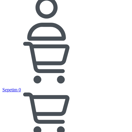
Sepetim
0