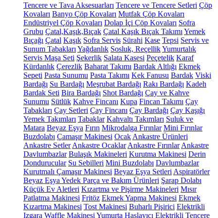
Tencere ve Tava Aksesuarları
Tencere ve Tencere Setleri
Çöp
Kovaları
Banyo Çöp Kovaları
Mutfak Çöp Kovaları
Endüstriyel Çöp Kovaları
Dolap İçi Çöp Kovaları
Sofra
Grubu
Çatal,Kaşık,Bıçak
Çatal Kaşık Bıçak Takımı
Yemek
Bıçağı
Çatal
Kaşık
Sofra Servis
Sürahi
Kase
Tepsi
Servis ve
Sunum Tabakları
Yağdanlık
Sosluk, Reçellik
Yumurtalık
Servis Maşa Seti
Şekerlik
Salata Kasesi
Peçetelik
Karaf
Kürdanlık
Çerezlik
Baharat Takımı
Bardak Altlığı
Ekmek
Sepeti
Pasta Sunumu
Pasta Takımı
Kek Fanusu
Bardak
Viski
Bardağı
Su Bardağı
Meşrubat Bardağı
Rakı Bardağı
Kadeh
Bardak Seti
Bira Bardağı
Shot Bardağı
Çay ve Kahve
Sunumu
Sütlük
Kahve Fincanı
Kupa
Fincan Takımı
Çay
Tabakları
Çay Setleri
Çay Fincanı
Çay Bardağı
Çay Kaşığı
Yemek Takımları
Tabaklar
Kahvaltı Takımları
Suluk ve
Matara
Beyaz Eşya
Fırın
Mikrodalga Fırınlar
Mini Fırınlar
Buzdolabı
Çamaşır Makinesi
Ocak
Ankastre Ürünleri
Ankastre Setler
Ankastre Ocaklar
Ankastre Fırınlar
Ankastre
Davlumbazlar
Bulaşık Makineleri
Kurutma Makinesi
Derin
Dondurucular
Su Sebilleri
Mini Buzdolabı
Davlumbazlar
Kurutmalı Çamaşır Makinesi
Beyaz Eşya Setleri
Aspiratörler
Beyaz Eşya Yedek Parça ve Bakım Ürünleri
Şarap Dolabı
Küçük Ev Aletleri
Kızartma ve Pişirme Makineleri
Mısır
Patlatma Makinesi
Fritöz
Ekmek Yapma Makinesi
Ekmek
Kızartma Makinesi
Tost Makinesi
Buharlı Pişirici
Elektrikli
Izgara
Waffle Makinesi
Yumurta Haşlayıcı
Elektrikli Tencere