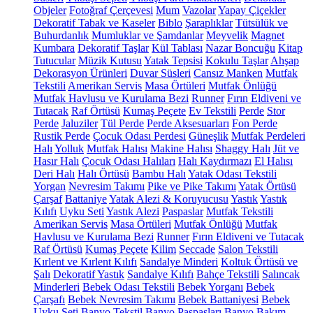
Objeler
Fotoğraf Çerçevesi
Mum
Vazolar
Yapay Çiçekler
Dekoratif Tabak ve Kaseler
Biblo
Şaraplıklar
Tütsülük ve
Buhurdanlık
Mumluklar ve Şamdanlar
Meyvelik
Magnet
Kumbara
Dekoratif Taşlar
Kül Tablası
Nazar Boncuğu
Kitap
Tutucular
Müzik Kutusu
Yatak Tepsisi
Kokulu Taşlar
Ahşap
Dekorasyon Ürünleri
Duvar Süsleri
Cansız Manken
Mutfak
Tekstili
Amerikan Servis
Masa Örtüleri
Mutfak Önlüğü
Mutfak Havlusu ve Kurulama Bezi
Runner
Fırın Eldiveni ve
Tutacak
Raf Örtüsü
Kumaş Peçete
Ev Tekstili
Perde
Stor
Perde
Jaluziler
Tül Perde
Perde Aksesuarları
Fon Perde
Rustik Perde
Çocuk Odası Perdesi
Güneşlik
Mutfak Perdeleri
Halı
Yolluk
Mutfak Halısı
Makine Halısı
Shaggy Halı
Jüt ve
Hasır Halı
Çocuk Odası Halıları
Halı Kaydırmazı
El Halısı
Deri Halı
Halı Örtüsü
Bambu Halı
Yatak Odası Tekstili
Yorgan
Nevresim Takımı
Pike ve Pike Takımı
Yatak Örtüsü
Çarşaf
Battaniye
Yatak Alezi & Koruyucusu
Yastık
Yastık
Kılıfı
Uyku Seti
Yastık Alezi
Paspaslar
Mutfak Tekstili
Amerikan Servis
Masa Örtüleri
Mutfak Önlüğü
Mutfak
Havlusu ve Kurulama Bezi
Runner
Fırın Eldiveni ve Tutacak
Raf Örtüsü
Kumaş Peçete
Kilim
Seccade
Salon Tekstili
Kırlent ve Kırlent Kılıfı
Sandalye Minderi
Koltuk Örtüsü ve
Şalı
Dekoratif Yastık
Sandalye Kılıfı
Bahçe Tekstili
Salıncak
Minderleri
Bebek Odası Tekstili
Bebek Yorganı
Bebek
Çarşafı
Bebek Nevresim Takımı
Bebek Battaniyesi
Bebek
Uyku Seti
Banyo Tekstil
Banyo Paspasları
Banyo Bakım