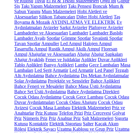
ve Rulosu
Tuval
El İşi & Tekstil Malzemeleri
Örgü İpi
Güpür
Şiş
Takı Yapım Malzemeleri
Takı Pensesi
Boncuk
Mum &
Sabun Yapımı
Mum Malzemeleri
Hobi Aletleri ve
Aksesuarları
Silikon Tabancaları
Diğer Hobi Aletleri
Taş
Boyama & Mozaik
AYDINLATMA VE ELEKTRİK
Ev
Aydınlatmaları
Avizeler
Sarkıt Avizeler
Plafonyer Avizeler
Lambaderler ve Aksesuarları
Lambader
Lambader Başlığı
Lambader Ayağı
Spotlar
Gömme Spotlar
Sıvaüstü Spotlar
Tavan Spotlar
Ampuller
Led Ampul
Halojen Ampul
Tasarruflu Ampul
Rustik Ampul
Akıllı Ampul
Floresan
Ampul
Abajurlar ve Aksesuarları
Abajur
Abajur Şapkaları
Abajur Ayaklığı
Fener ve Işıldaklar
Aplikler
Duvar Aplikleri
Tablo Aplikleri
Banyo Aplikleri
Lamba
Gece Lambaları
Masa
Lambaları
Led Şerit
Armatür
Led Armatür
Led Panel
Tezgah
Altı Aydınlatma
Bahçe Aydınlatma
Dış Mekan Aydınlatmalar
Solar Aydınlatma
Projektör ve Sensörler
Bahçe Aplikleri
Bahçe Feneri ve Meşaleler
Bahçe Masa Üstü Aydınlatma
Bahçe Set Üstü Aydınlatma
Bahçe Aydınlatma Direkleri
Çocuk Odası Aydınlatma
Çocuk Gece Lambası
Çocuk Odası
Duvar Aydınlatmaları
Çocuk Odası Abajuru
Çocuk Odası
Avizesi
Çocuk Masa Lambası
Elektrik Malzemeleri
Priz ve
Anahtarlar
Priz Kutusu
Telefon Prizi
Priz Çerçevesi
Golyat
Priz
Nümeris Priz
Priz
Anahtar Priz
Şalt Malzemeleri
Sigorta
Kutusu
Kontaktör
Elektrik Sigortası
Şalter
Kaçak Akım
Rölesi
Elektrik Sayacı
Uzatma Kablosu ve Grup Priz
Uzatma