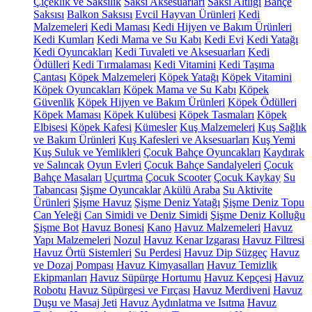
Çiçeklik ve Saksılık
Saksı Aksesuarları
Saksı Altlığı
Bahçe
Saksısı
Balkon Saksısı
Evcil Hayvan Ürünleri
Kedi
Malzemeleri
Kedi Maması
Kedi Hijyen ve Bakım Ürünleri
Kedi Kumları
Kedi Mama ve Su Kabı
Kedi Evi
Kedi Yatağı
Kedi Oyuncakları
Kedi Tuvaleti ve Aksesuarları
Kedi
Ödülleri
Kedi Tırmalaması
Kedi Vitamini
Kedi Taşıma
Çantası
Köpek Malzemeleri
Köpek Yatağı
Köpek Vitamini
Köpek Oyuncakları
Köpek Mama ve Su Kabı
Köpek
Güvenlik
Köpek Hijyen ve Bakım Ürünleri
Köpek Ödülleri
Köpek Maması
Köpek Kulübesi
Köpek Tasmaları
Köpek
Elbisesi
Köpek Kafesi
Kümesler
Kuş Malzemeleri
Kuş Sağlık
ve Bakım Ürünleri
Kuş Kafesleri ve Aksesuarları
Kuş Yemi
Kuş Suluk ve Yemlikleri
Çocuk Bahçe Oyuncakları
Kaydırak
ve Salıncak
Oyun Evleri
Çocuk Bahçe Sandalyeleri
Çocuk
Bahçe Masaları
Uçurtma
Çocuk Scooter
Çocuk Kaykay
Su
Tabancası
Şişme Oyuncaklar
Akülü Araba
Su Aktivite
Ürünleri
Şişme Havuz
Şişme Deniz Yatağı
Şişme Deniz Topu
Can Yeleği
Can Simidi ve Deniz Simidi
Şişme Deniz Kolluğu
Şişme Bot
Havuz Bonesi
Kano
Havuz Malzemeleri
Havuz
Yapı Malzemeleri
Nozul
Havuz Kenar Izgarası
Havuz Filtresi
Havuz Örtü Sistemleri
Su Perdesi
Havuz Dip Süzgeç
Havuz
ve Dozaj Pompası
Havuz Kimyasalları
Havuz Temizlik
Ekipmanları
Havuz Süpürge Hortumu
Havuz Kepçesi
Havuz
Robotu
Havuz Süpürgesi ve Fırçası
Havuz Merdiveni
Havuz
Duşu ve Masaj Jeti
Havuz Aydınlatma ve Isıtma
Havuz