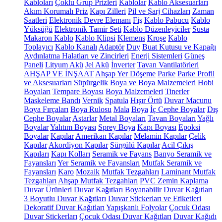
Kabloları
Çoklu Grup Prizleri
Kablolar
Kablo Aksesuarları
Akım Korumalı Priz
Kapı Zilleri
Pil ve Şarj Cihazları
Zaman
Saatleri
Elektronik Devre Elemanı
Fiş
Kablo Pabucu
Kablo
Yüksüğü
Elektronik Tamir Seti
Kablo Düzenleyiciler
Susta
Makaron Kablo
Kablo Klipsi
Klemens
Kroşe
Kablo
Toplayıcı
Kablo Kanalı
Adaptör
Duy
Buat Kutusu ve Kapağı
Aydınlatma Halatları ve Zincirleri
Enerji Sistemleri
Güneş
Paneli
Lityum Akü
Jel Akü
İnverter
Tavan Vantilatörleri
AHŞAP VE İNŞAAT
Ahşap Yer Döşeme
Parke
Parke Profil
ve Aksesuarları
Süpürgelik
Boya ve Boya Malzemeleri
Hobi
Boyaları
Tempare Boyası
Boya Malzemeleri
Tinerler
Maskeleme Bandı
Vernik
Spatula
Hışır Örtü
Duvar Macunu
Boya Fırçaları
Boya Rulosu
Mala
Boya
İç Cephe Boyalar
Dış
Cephe Boyalar
Astarlar
Metal Boyaları
Tavan Boyaları
Yağlı
Boyalar
Yalıtım Boyası
Sprey Boya
Kapı Boyası
Epoksi
Boyalar
Kapılar
Amerikan Kapılar
Melamin Kapılar
Çelik
Kapılar
Akordiyon Kapılar
Sürgülü Kapılar
Acil Çıkış
Kapıları
Kapı Kolları
Seramik ve Fayans
Banyo Seramik ve
Fayansları
Yer Seramik ve Fayansları
Mutfak Seramik ve
Fayansları
Karo
Mozaik
Mutfak Tezgahları
Laminant Mutfak
Tezgahları
Ahşap Mutfak Tezgahları
PVC Zemin Kaplama
Duvar Ürünleri
Duvar Kağıtları
Boyanabilir Duvar Kağıtları
3 Boyutlu Duvar Kağıtları
Duvar Stickerları ve Etiketleri
Dekoratif Duvar Kağıtları
Yapışkanlı Folyolar
Çocuk Odası
Duvar Stickerları
Çocuk Odası Duvar Kağıtları
Duvar Kağıdı