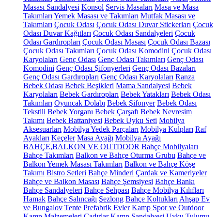
Masası Sandalyesi
Konsol
Servis Masaları
Masa ve Masa
Takımları
Yemek Masası ve Takımları
Mutfak Masası ve
Takımları
Çocuk Odası
Çocuk Odası Duvar Stickerları
Çocuk
Odası Duvar Kağıtları
Çocuk Odası Sandalyeleri
Çocuk
Odası Gardıropları
Çocuk Odası Masası
Çocuk Odası Bazası
Çocuk Odası Takımları
Çocuk Odası Komodini
Çocuk Odası
Karyolaları
Genç Odası
Genç Odası Takımları
Genç Odası
Komodini
Genç Odası Şifonyerleri
Genç Odası Bazaları
Genç Odası Gardıropları
Genç Odası Karyolaları
Ranza
Bebek Odası
Bebek Beşikleri
Mama Sandalyesi
Bebek
Karyolaları
Bebek Gardıropları
Bebek Yatakları
Bebek Odası
Takımları
Oyuncak Dolabı
Bebek Şifonyer
Bebek Odası
Tekstili
Bebek Yorganı
Bebek Çarşafı
Bebek Nevresim
Takımı
Bebek Battaniyesi
Bebek Uyku Seti
Mobilya
Aksesuarları
Mobilya Yedek Parçaları
Mobilya Kulpları
Raf
Ayakları
Keçeler
Masa Ayağı
Mobilya Ayağı
BAHÇE,BALKON VE OUTDOOR
Bahçe Mobilyaları
Bahçe Takımları
Balkon ve Bahçe Oturma Grubu
Bahçe ve
Balkon Yemek Masası Takımları
Balkon ve Bahçe Köşe
Takımı
Bistro Setleri
Bahçe Minderi
Çardak ve Kameriyeler
Bahçe ve Balkon Masası
Bahçe Şemsiyesi
Bahçe Bankı
Bahçe Sandalyeleri
Bahçe Sehpası
Bahçe Mobilya Kılıfları
Hamak
Bahçe Salıncağı
Şezlong
Bahçe Koltukları
Ahşap Ev
ve Bungalov
Tente
Prefabrik Evler
Kamp Spor ve Outdoor
Kamp Malzemeleri
Çadırlar
Kamp Sandalyesi
Uyku Tulumu