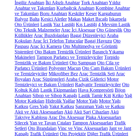
İngiliz Anahtarı
İki Ağızlı Anahtar
Tork Anahtarı
Yıldız
Anahtar ve Takımları
Kurbağcık Anahtarı
Kombine Anahtar
ve Takımları
Boru Anahtarı
Keskiler
Keser
Kargaburun
Balyoz
Balta
Kesici Aletler
Makas
Maket Bıçağı
Iskarpela
Oto Ürünleri
Lastik
Yaz Lastiği
Kış Lastiği
4 Mevsim Lastik
Oto Teknik Malzemeler
Araç İçi Aksesuar
Oto Güneşlik
Oto
Küllükler
Araç Buzdolapları
Bagaj Düzenleyici
Araba
Kokuları
Araç İçi Telefon Tutucular
Bagaj Havuzu
Oto
Paspası
Araç İçi Kamera
Oto Multimedya ve Görüntü
Sistemleri
Oto Bakım Temizlik Ürünleri
Basınçlı Yıkama
Makineleri
Tampon Parlatıcı ve Temizleyiciler
Torpido
Temizlik ve Bakım Ürünleri
Oto Şampuan
Oto Cila ve
Parlatıcı Ürünleri
Polyester Macun
Oto Cam Bakım Ürünleri
ve Temizleyiciler
Mikrofiber Bez
Araç Temizlik Seti
Araç
Boyaları
Araç Süpürgeleri
Araba Çizik Giderici
Motor
Temizleyici ve Bakım Ürünleri
Radyatör Temizleyiciler
Oto
Koltuk Kılıfı
Lastik Ekipmanları
Hava Kompresörü
Bijon
Anahtarı
Sibop ve Sibop Kapağı
Lastik Tamir Kiti
Kriko
Yağ
Motor Katkıları
Hidrolik Yağlar
Motor Yağı
Motor Yağı
Katkısı
Gres Yağı
Yakıt Katkısı
Şanzıman Yağı ve Katkısı
Akü ve Akü Aksesuarları
Akü
Akü Şarj Cihazları
Akü
Takviye Kablosu
Araç Dış Aksesuar
Plaka Aksesuarları
Silecek
Yan ve Tavan Çıtaları
Tampon Aksesuarları
Trafik
Setleri
Oto Brandaları
Vinç ve Vinç Aksesuarları
Jant ve Jant
Kapağı
Trafik Ürünleri
Oto Projektör
Diğer Trafik Ürünleri