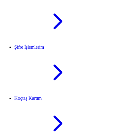
Şifre İşlemlerim
Koçtaş Kartım