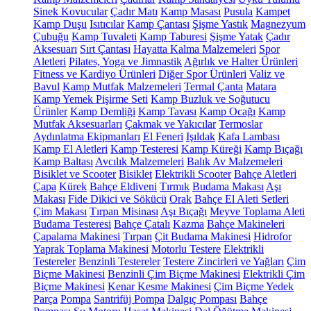
Sinek Kovucular
Çadır Matı
Kamp Masası
Pusula
Kampet
Kamp Duşu
Isıtıcılar
Kamp Çantası
Şişme Yastık
Magnezyum
Çubuğu
Kamp Tuvaleti
Kamp Taburesi
Şişme Yatak
Çadır
Aksesuarı
Sırt Çantası
Hayatta Kalma Malzemeleri
Spor
Aletleri
Pilates, Yoga ve Jimnastik
Ağırlık ve Halter Ürünleri
Fitness ve Kardiyo Ürünleri
Diğer Spor Ürünleri
Valiz ve
Bavul
Kamp Mutfak Malzemeleri
Termal Çanta
Matara
Kamp Yemek Pişirme Seti
Kamp Buzluk ve Soğutucu
Ürünler
Kamp Demliği
Kamp Tavası
Kamp Ocağı
Kamp
Mutfak Aksesuarları
Çakmak ve Yakıcılar
Termoslar
Aydınlatma Ekipmanları
El Feneri
Işıldak
Kafa Lambası
Kamp El Aletleri
Kamp Testeresi
Kamp Küreği
Kamp Bıçağı
Kamp Baltası
Avcılık Malzemeleri
Balık Av Malzemeleri
Bisiklet ve Scooter
Bisiklet
Elektrikli Scooter
Bahçe Aletleri
Çapa
Kürek
Bahçe Eldiveni
Tırmık
Budama Makası
Aşı
Makası
Fide Dikici ve Sökücü
Orak
Bahçe El Aleti Setleri
Çim Makası
Tırpan Misinası
Aşı Bıçağı
Meyve Toplama Aleti
Budama Testeresi
Bahçe Çatalı
Kazma
Bahçe Makineleri
Çapalama Makinesi
Tırpan
Çit Budama Makinesi
Hidrofor
Yaprak Toplama Makinesi
Motorlu Testere
Elektrikli
Testereler
Benzinli Testereler
Testere Zincirleri ve Yağları
Çim
Biçme Makinesi
Benzinli Çim Biçme Makinesi
Elektrikli Çim
Biçme Makinesi
Kenar Kesme Makinesi
Çim Biçme Yedek
Parça
Pompa
Santrifüj Pompa
Dalgıç Pompası
Bahçe