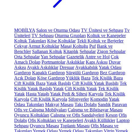
MOBİLYA
Salon ve Oturma Odası
TV Ünitesi ve Sehpası
Tv
Üniteleri
TV Sehpası
Oturma Grupları
Koltuk ve Kanepeler
Koltuk Takımları
Köşe Koltuklar
Tekli Koltuk ve Berjerler
Çekyat
Armut Koltuklar
Masaj Koltuğu
Puf
Bank ve
Benchler
Sallanan Koltuk
Kitaplık
Sehpalar
Zigon Sehpalar
Orta Sehpalar
Yan Sehpalar
Gazetelik
Antre ve Hol
Çok
Amaçlı Dolap
Portmantolar
Askılıklar
Kapı Askısı
Duvar
Askısı
Ayaklı Askılıklar
Dresuar
Ayakkabılık
Yatak Odası
Gardırop
Kapaklı Gardırop
Sürgülü Gardırop
Bez Gardırop
Açık Dolap
Köşe Gardırop
Yüklük
Baza
Tek Kişilik Baza
Çift Kişilik Baza
Yatak Başlığı
Çift Kişilik Yatak Başlığı
Tek
Kişilik Yatak Başlığı
Yatak
Çift Kişilik Yatak
Tek Kişilik
Yatak
Hasta Yatağı
Yatak Pedi & Şiltesi
Karyola
Tek Kişilik
Karyola
Çift Kişilik Karyola
Şifonyerler
Komodin
Yatak
Odası Takımları
Makyaj Masası
Takı Dolabı
Sandık
Paravan
Ofis ve Çalışma Mobilyaları
Çalışma ve Bilgisayar Masası
Oyuncu Koltukları
Çalışma ve Ofis Sandalyeleri
Keson
Ofis
Dolabı
Ofis Koltukları ve Kanepeleri
Ayaklı Küllükler
Laptop
Sehpası
Oyuncu Masası
Toplantı Masası
Ofis Masası ve
Takımları
Yemek Odası
Yemek Odası Takımları
Vitrin
Yemek