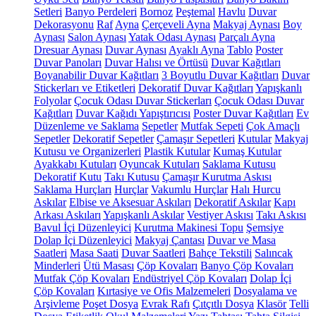
Setleri
Banyo Perdeleri
Bornoz
Peştemal
Havlu
Duvar
Dekorasyonu
Raf
Ayna
Çerçeveli Ayna
Makyaj Aynası
Boy
Aynası
Salon Aynası
Yatak Odası Aynası
Parçalı Ayna
Dresuar Aynası
Duvar Aynası
Ayaklı Ayna
Tablo
Poster
Duvar Panoları
Duvar Halısı ve Örtüsü
Duvar Kağıtları
Boyanabilir Duvar Kağıtları
3 Boyutlu Duvar Kağıtları
Duvar
Stickerları ve Etiketleri
Dekoratif Duvar Kağıtları
Yapışkanlı
Folyolar
Çocuk Odası Duvar Stickerları
Çocuk Odası Duvar
Kağıtları
Duvar Kağıdı Yapıştırıcısı
Poster Duvar Kağıtları
Ev
Düzenleme ve Saklama
Sepetler
Mutfak Sepeti
Çok Amaçlı
Sepetler
Dekoratif Sepetler
Çamaşır Sepetleri
Kutular
Makyaj
Kutusu ve Organizerleri
Plastik Kutular
Kumaş Kutular
Ayakkabı Kutuları
Oyuncak Kutuları
Saklama Kutusu
Dekoratif Kutu
Takı Kutusu
Çamaşır Kurutma Askısı
Saklama Hurçları
Hurçlar
Vakumlu Hurçlar
Halı Hurcu
Askılar
Elbise ve Aksesuar Askıları
Dekoratif Askılar
Kapı
Arkası Askıları
Yapışkanlı Askılar
Vestiyer Askısı
Takı Askısı
Bavul İçi Düzenleyici
Kurutma Makinesi Topu
Şemsiye
Dolap İçi Düzenleyici
Makyaj Çantası
Duvar ve Masa
Saatleri
Masa Saati
Duvar Saatleri
Bahçe Tekstili
Salıncak
Minderleri
Ütü Masası
Çöp Kovaları
Banyo Çöp Kovaları
Mutfak Çöp Kovaları
Endüstriyel Çöp Kovaları
Dolap İçi
Çöp Kovaları
Kırtasiye ve Ofis Malzemeleri
Dosyalama ve
Arşivleme
Poşet Dosya
Evrak Rafı
Çıtçıtlı Dosya
Klasör
Telli