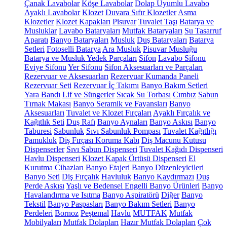
Çanak Lavabolar
Köşe Lavabolar
Dolap Uyumlu Lavabo
Ayaklı Lavabolar
Klozet
Duvara Sıfır Klozetler
Asma
Klozetler
Klozet Kapakları
Pisuvar
Tuvalet Taşı
Batarya ve
Musluklar
Lavabo Bataryaları
Mutfak Bataryaları
Su Tasarruf
Aparatı
Banyo Bataryaları
Musluk
Duş Bataryaları
Batarya
Setleri
Fotoselli Batarya
Ara Musluk
Pisuvar Musluğu
Batarya ve Musluk Yedek Parçaları
Sifon
Lavabo Sifonu
Eviye Sifonu
Yer Sifonu
Sifon Aksesuarları ve Parçaları
Rezervuar ve Aksesuarları
Rezervuar Kumanda Paneli
Rezervuar Seti
Rezervuar İç Takımı
Banyo Bakım Setleri
Yara Bandı
Lif ve Süngerler
Sıcak Su Torbası
Cımbız
Sabun
Tırnak Makası
Banyo Seramik ve Fayansları
Banyo
Aksesuarları
Tuvalet ve Klozet Fırçaları
Ayaklı Fırçalık ve
Kağıtlık Seti
Duş Rafı
Banyo Aynaları
Banyo Askısı
Banyo
Taburesi
Sabunluk
Sıvı Sabunluk Pompası
Tuvalet Kağıtlığı
Pamukluk
Diş Fırçası Koruma Kabı
Diş Macunu Kutusu
Dispenserler
Sıvı Sabun Dispenseri
Tuvalet Kağıdı Dispenseri
Havlu Dispenseri
Klozet Kapak Örtüsü Dispenseri
El
Kurutma Cihazları
Banyo Etajeri
Banyo Düzenleyicileri
Banyo Seti
Diş Fırçalık
Havluluk
Banyo Kaydırmazı
Duş
Perde Askısı
Yaşlı ve Bedensel Engelli Banyo Ürünleri
Banyo
Havalandırma ve Isıtma
Banyo Aspiratörü
Diğer
Banyo
Tekstil
Banyo Paspasları
Banyo Bakım Setleri
Banyo
Perdeleri
Bornoz
Peştemal
Havlu
MUTFAK
Mutfak
Mobilyaları
Mutfak Dolapları
Hazır Mutfak Dolapları
Çok