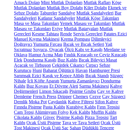
Amaçlı Dolap
Mini Mutfak Dolapları
Mutfak Rafları
Köşe
Mutfak Dolapları
Mutfak Boy Dolabı
Kiler Dolabı
Ekmek ve
Sebze Dolabı
Tabureler
Sandalye
Mutfak Sandalyeleri
Bar
Sandalyeleri
Katlanır Sandalyeler
Mutfak Köşe Takımları
Masa ve Masa Takımları
Yemek Masası ve Takımları
Mutfak
Masası ve Takımları
Eviye
Mutfak Bataryaları
Mutfak
Gereçleri
Kesme Tahtası
Rende
Servis Gereçleri
Patates Ezici
Manuel Kıyma Makinesi
Krema Pompası
Dilimleyici
Doğrayıcı
Yumurta Fırçası
Bıçak ve Bıçak Setleri
Yağ
Sıçratmaz
Soyucu, Oyacak
Ölçü Kabı ve Kaşığı
Merdane ve
Oklava
Hamur Açma Matı
Fındık Kıracağı ve Ceviz Kıracağı
Elek
Dondurma Kaşığı
Buz Kalıbı
Bıçak Bileyici Masat
Açacak ve Tirbuşon
Çekirdek Çıkarıcı
Çırpıcı
Sebze
Kurutucu
Huni
Baharat Öğütücü
Havan
Hamburger Presi
Sarımsak Ezici
Kaşık ve Kepçe Altlığı
Bıçak Standı
Süzgeç
Nihale
İçli Köfte Aparatı
Yumurta Zamanlayıcı
Dondurma
Kalıbı
Buz Kovası
Et Dövme Aleti
Sarma Makinesi
Kahve
Değirmenleri
Limon Sıkacağı
Pişirme Grubu
Çay ve Kahve
Demleme
French Press
Dripper
Chemex
Cezve
Çay Süzgeci
Demlik
Moka Pot
Çaydanlık
Kahve Filtresi
Sifon Kahve
Fırında Pişirme
Pasta Kalıbı
Kurabiye Kalıbı
Fırın Tepsisi
Cam Tepsi
Alüminyum Folyo
Kek Kalıbı
Muffin Kalıbı
Çikolata Kalıbı
Güveç
Pişirme Kağıdı
Pizza Tepsisi
Tart
Kalıbı
Ocak Üstü Pişirme
Tava ve Tava Setleri
Ocak Üstü
Tost Makinesi
Ocak Üstü Sac
Sahan
Düdüklü Tencere