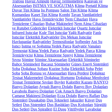
Trafosu
Havuz Ampulü
Havuz Termometresi
Karavan ve
Aksesuarları
ISITMA VE SOĞUTMA
Klima
Portatif Klima
Duvar Tipi Klima
Isı Pompası
Salon Tipi Klima
Klima
Kumandası
Kaset Tipi Klima
Kombi
Tavan Vantilatörleri
Vantilatörler
Hava Temizleyiciler
Nem Cihazları
Hava
Temizleme Cihazları
Buhar Makineleri
Nem Alma Cihazları
ve Rutubet Gidericiler
Elektrikli Isıtıcılar
Quartz Isıtıcılar
Infrared Isıtıcılar
Kule Tipi Isıtıcılar
Yağlı Radyatör
Fanlı
Isıtıcılar
Elektrikli Radyatörler
Dış Mekan Isıtıcılar
Havlupanlar
Radyatörler
Termosifonlar
Şofbenler
Ani Su
Isıtıcı
Isıtma ve Soğutma Yedek Parça
Radyatör Vanaları
Termostat
Klima Yedek Parça
Radyatör Yedek Parça
Klima
Temizleyicisi
Klima Temizleme Spreyi
Klima Temizleme
Sıvısı
Şömine
Şömine Aksesuarları
Elektrikli Şömineler
Bahçe Şömineleri
Bacasız Şömineler
Güneş Enerji Sistemleri
Soba
Doğalgaz Sobası
Kuzine Soba
Elektrikli Soba
Pelet
Soba
Soba Borusu ve Aksesuarları
Hava Perdesi
Doğalgaz
Tesisat Malzemeleri
Doğalgaz Hortumu
Doğalgaz Menfezleri
Tesisat Temizleme Sıvıları
Boyler
Kalorifer Kazanı
BANYO
Banyo Dolapları
Aynalı Banyo Dolabı
Banyo Boy Dolapları
Lavabolu Banyo Dolapları
Çok Amaçlı Banyo Dolapları
Çamaşır Makinesi Dolapları
Ecza Dolabı
Banyo Rafları
Duş
Sistemleri
Duşakabin
Duş Tekneleri
Jakuziler
Küvet
Duş
Setleri
Duş Sistemleri
Duş Başlıkları
Duş Kolonları
Sürgülü
Duş Setleri
Duş Spiralleri
El Duşu
Vitrifiyeler
Lavabolar