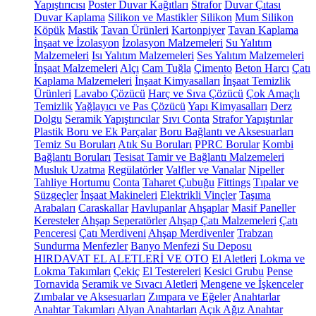
Yapıştırıcısı
Poster Duvar Kağıtları
Strafor
Duvar Çıtası
Duvar Kaplama
Silikon ve Mastikler
Silikon
Mum Silikon
Köpük
Mastik
Tavan Ürünleri
Kartonpiyer
Tavan Kaplama
İnşaat ve İzolasyon
İzolasyon Malzemeleri
Su Yalıtım
Malzemeleri
Isı Yalıtım Malzemeleri
Ses Yalıtım Malzemeleri
İnşaat Malzemeleri
Alçı
Cam Tuğla
Çimento
Beton Harcı
Çatı
Kaplama Malzemeleri
İnşaat Kimyasalları
İnşaat Temizlik
Ürünleri
Lavabo Çözücü
Harç ve Sıva Çözücü
Çok Amaçlı
Temizlik
Yağlayıcı ve Pas Çözücü
Yapı Kimyasalları
Derz
Dolgu
Seramik Yapıştırıcılar
Sıvı Conta
Strafor Yapıştırılar
Plastik Boru ve Ek Parçalar
Boru Bağlantı ve Aksesuarları
Temiz Su Boruları
Atık Su Boruları
PPRC Borular
Kombi
Bağlantı Boruları
Tesisat Tamir ve Bağlantı Malzemeleri
Musluk Uzatma
Regülatörler
Valfler ve Vanalar
Nipeller
Tahliye Hortumu
Conta
Taharet Çubuğu
Fittings
Tıpalar ve
Süzgeçler
İnşaat Makineleri
Elektrikli Vinçler
Taşıma
Arabaları
Caraskallar
Havlupanlar
Ahşaplar
Masif Paneller
Keresteler
Ahşap Seperatörler
Ahşap Çatı Malzemeleri
Çatı
Penceresi
Çatı Merdiveni
Ahşap Merdivenler
Trabzan
Sundurma
Menfezler
Banyo Menfezi
Su Deposu
HIRDAVAT EL ALETLERİ VE OTO
El Aletleri
Lokma ve
Lokma Takımları
Çekiç
El Testereleri
Kesici Grubu
Pense
Tornavida
Seramik ve Sıvacı Aletleri
Mengene ve İşkenceler
Zımbalar ve Aksesuarları
Zımpara ve Eğeler
Anahtarlar
Anahtar Takımları
Alyan Anahtarları
Açık Ağız Anahtar