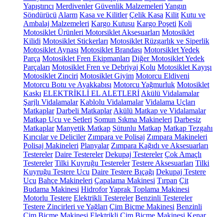
Yapıştırıcı
Merdivenler
Güvenlik Malzemeleri
Yangın
Söndürücü
Alarm
Kasa ve Kilitler
Çelik Kasa
Kilit
Kutu ve
Ambalaj Malzemeleri
Kargo Kutusu
Kargo Poşeti
Koli
Motosiklet Ürünleri
Motorsiklet Aksesuarları
Motosiklet
Kilidi
Motosiklet Stickerları
Motosiklet Rüzgarlık ve Siperlik
Motosiklet Aynası
Motosiklet Brandası
Motorsiklet Yedek
Parça
Motosiklet Fren Ekipmanları
Diğer Motosiklet Yedek
Parçaları
Motosiklet Fren ve Debriyaj Kolu
Motosiklet Kayışı
Motosiklet Zinciri
Motosiklet Giyim
Motorcu Eldiveni
Motorcu Botu ve Ayakkabısı
Motorcu Yağmurluk
Motosiklet
Kaskı
ELEKTRİKLİ EL ALETLERİ
Akülü Vidalamalar
Şarjlı Vidalamalar
Kablolu Vidalamalar
Vidalama Uçları
Matkaplar
Darbeli Matkaplar
Akülü Matkap ve Vidalamalar
Matkap Ucu ve Setleri
Somun Sıkma Makineleri
Darbesiz
Matkaplar
Manyetik Matkap
Sütunlu Matkap
Matkap Tezgahı
Kırıcılar ve Deliciler
Zımpara ve Polisaj
Zımpara Makineleri
Polisaj Makineleri
Planyalar
Zımpara Kağıdı ve Aksesuarları
Testereler
Daire Testereler
Dekupaj Testereler
Çok Amaçlı
Testereler
Tilki Kuyruğu Testereler
Testere Aksesuarları
Tilki
Kuyruğu Testere Ucu
Daire Testere Bıçağı
Dekupaj Testere
Ucu
Bahçe Makineleri
Çapalama Makinesi
Tırpan
Çit
Budama Makinesi
Hidrofor
Yaprak Toplama Makinesi
Motorlu Testere
Elektrikli Testereler
Benzinli Testereler
Testere Zincirleri ve Yağları
Çim Biçme Makinesi
Benzinli
Çim Biçme Makinesi
Elektrikli Çim Biçme Makinesi
Kenar