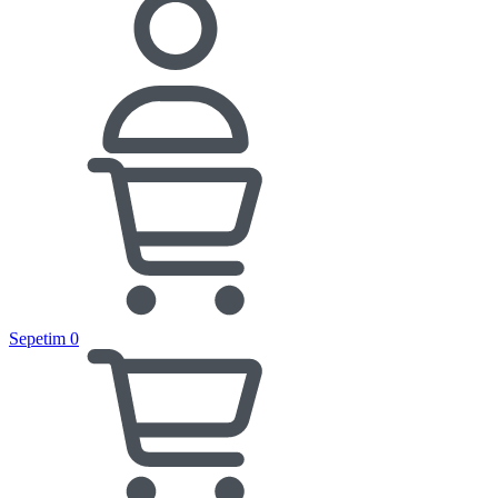
Sepetim
0