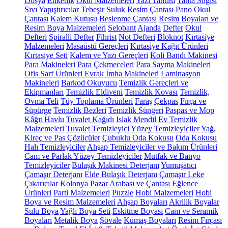
Dosya
Etiketlik
Okul Malzemeleri
Yazı Tahtası
Tahta Silgisi
Sıvı Yapıştırıcılar
Tebeşir
Suluk
Resim Çantası
Pano
Okul
Çantası
Kalem Kutusu
Beslenme Çantası
Resim Boyaları ve
Resim Boya Malzemeleri
Selobant
Ajanda
Defter
Okul
Defteri
Spiralli Defter
Fihrist
Not Defteri
Bloknot
Kırtasiye
Malzemeleri
Masaüstü Gereçleri
Kırtasiye Kağıt Ürünleri
Kırtasiye Seti
Kalem ve Yazı Gereçleri
Koli Bandı Makinesi
Para Makineleri
Para Çekmeceleri
Para Sayma Makineleri
Ofis Sarf Ürünleri
Evrak İmha Makineleri
Laminasyon
Makineleri
Barkod Okuyucu
Temizlik Gereçleri ve
Ekipmanları
Temizlik Eldiveni
Temizlik Kovası
Temizlik,
Ovma Teli
Tüy Toplama Ürünleri
Faraş
Çekpas
Fırça ve
Süpürge
Temizlik Bezleri
Temizlik Süngeri
Paspas ve Mop
Kâğıt Havlu
Tuvalet Kağıdı
Islak Mendil
Ev Temizlik
Malzemeleri
Tuvalet Temizleyici
Yüzey Temizleyiciler
Yağ,
Kireç ve Pas Çözücüler
Çubuklu Oda Kokusu
Oda Kokusu
Halı Temizleyiciler
Ahşap Temizleyiciler ve Bakım Ürünleri
Cam ve Parlak Yüzey Temizleyiciler
Mutfak ve Banyo
Temizleyiciler
Bulaşık Makinesi Deterjanı
Yumuşatıcı
Çamaşır Deterjanı
Elde Bulaşık Deterjanı
Çamaşır Leke
Çıkarıcılar
Kolonya
Pazar Arabası ve Çantası
Eğlence
Ürünleri
Parti Malzemeleri
Puzzle
Hobi Malzemeleri
Hobi
Boya ve Resim Malzemeleri
Ahşap Boyaları
Akrilik Boyalar
Sulu Boya
Yağlı Boya Seti
Eskitme Boyası
Cam ve Seramik
Boyaları
Metalik Boya
Şövale
Kumaş Boyaları
Resim Fırçası