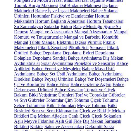
Pompası
Su Motoru
Hasat Makinesi
Dal Öğütme Makinesi
Toprak Burgu Makinesi
Dal Budama Makinesi
İlaçlama
Makineleri
Bahçe İş ve İnşaat Makineleri
Bahçe Sulama
Ürünleri
Hortumlar
Fıskiye ve Damlatıcılar
Hortum
Makaraları
Hortum Bağlantı Aparatları
Hortum Tabancaları
Su Zamanlayıcı
Sulaklar
Bidon
Bahçe Musluğu
Şişme Su
Deposu
Mangal ve Aksesuarları
Mangal Aksesuarları
Mangal
Kömürü ve Tutuşturucular
Mangal ve Barbekü
Kömürlü
Mangal
Tüplü Mangal
Elektrikli Izgara
Pürmüz
Piknik
Malzemeleri
Piknik Sepetleri
Piknik Seti
Semaver
Piknik
Örtüleri
Bahçe Depolama
Depolama Evleri
Depolama
Dolapları
Depolama Sandığı
Bahçe Aydınlatma
Dış Mekan
Aydınlatmalar
Solar Aydınlatma
Projektör ve Sensörler
Bahçe
Aplikleri
Bahçe Feneri ve Meşaleler
Bahçe Masa Üstü
Aydınlatma
Bahçe Set Üstü Aydınlatma
Bahçe Aydınlatma
Direkleri
Bahçe Peyzaj Ürünleri
Bahçe Yer Döşemeleri
Bahçe
Çit ve Bordürleri
Bahçe Filesi
Bahçe Gizleme Ağları
Bahçe
Dekorasyon Ürünleri
Bahçe Kovaları
Toprak ve Çiçek
Bakımı
Bitki Yetiştirme Ürünleri
Torf ve Topraklar
Gübreler
ve Sıvı Gübreler
Tohumlar
Çim Tohumu
Çiçek Tohumu
Sebze Tohumları
Bitki Tohumları
Meyve Tohumu
Bitki
Besinleri
Sera ve Sera Ekipmanları
Çiçek ve Bitki
İç Mekan
Bitkileri
Dış Mekan Ağaçları
Canlı Çiçek
Çiçek Soğanları
Aşılı Meyve Fidanları
Aşılı Gül
Fide
Dış Mekan Sarmaşık
Bitkileri
Kaktüs
Saksı ve Aksesuarları
Dekoratif Saksı