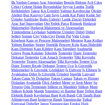
İlk Yardım Çantası
Araç Sigortaları
Benzin Bidonu
Acil Çıkış
Çekici
Çekme Halatı
Boyunluklar
Seyyar Lamba
Trafik
Reflektörleri
Takoz
Kış Ürünleri
Yağmur Kaydırıcılar
Ölçüm
Aletleri
Buz Kazıyıcı
Cam Suyu
Lastik Kar Paleti
Kışlık Set
Ürünler
Antifrizler
Buğu Giderici
Lastik Zinciri
Elektrikli
Araç Şarj İstasyonları
Oto Yedek Parça
Römork
Hırdavat
Malzemeleri
Hırdavat Malzemesi ve Aksesuarları
Yönlendirme Levhaları
Sabitleme Ürünleri
Dübel
Dübel
Setleri
Somun
Çivi
Vida-Çivi
Demir Pul
Vida
Civata
Köşebent
Kapı ve Pencere Malzemeleri
Menteşe
Kapı Kolları
Yalıtım Bantları
Stoper
Sineklik
Pencere Kolu
Kapı Hidroliği
Kapı Dürbünü
Kapı Kilitleri
Kapı Sürgüleri
Anahtarlık
Gönye
Posta Kutuları
Tekerlek
Testereler
Daire Testereler
Dekupaj Testereler
Çok Amaçlı Testereler
Tilki Kuyruğu
Testereler
Testere Aksesuarları
Tilki Kuyruğu Testere Ucu
Daire Testere Bıçağı
Dekupaj Testere Ucu
İş Güvenlik
Malzemeleri
İş Güvenlik Gözlükleri
İş Eldiveni
İş Elbisesi
İş
Ayakkabısı
Diğer İş Güvenlik Ürünleri
Siperlik
Lanyard
Takım Çanta Ve Dolapları
Takım Çantası
Takım ve Hizmet
Dolapları
Avadanlık
Ölçü Aletleri
Metre ve Şerit Metre
Su
Terazisi
Oda Termostatı
Silikon ve Mastikler
Silikon
Mum
Silikon
Köpük
Mastik
Yapıştırıcı ve Bantlar
Bant
Teflon Bant
Elektrik Bandı
Kaydırmaz Bant
Koli Bandı
Çift Taraflı Bant
Alüminyum Bant
İzolasyon Bandı
Yapıştırıcılar
Tutkal
Kimyasal Dübeller
Japon Yapıştırıcıları
Epoksi
Hızlı