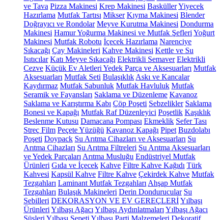
ve Tava
Pizza Makinesi
Krep Makinesi
Basküller
Yiyecek
Hazırlama
Mutfak Tartısı
Mikser
Kıyma Makinesi
Blender
Doğrayıcı ve Rondolar
Meyve Kurutma Makinesi
Dondurma
Makinesi
Hamur Yoğurma Makinesi ve Mutfak Şefleri
Yoğurt
Makinesi
Mutfak Robotu
İçecek Hazırlama
Narenciye
Sıkacağı
Çay Makineleri
Kahve Makinesi
Kettle ve Su
Isıtıcılar
Katı Meyve Sıkacağı
Elektrikli Semaver
Elektrikli
Cezve
Küçük Ev Aletleri Yedek Parça ve Aksesuarları
Mutfak
Aksesuarları
Mutfak Seti
Bulaşıklık
Askı ve Kancalar
Kaydırmaz
Mutfak Sabunluk
Mutfak Havluluk
Mutfak
Seramik ve Fayansları
Saklama ve Düzenleme
Kavanoz
Saklama ve Karıştırma Kabı
Çöp Poşeti
Sebzelikler
Saklama
Bonesi ve Kapağı
Mutfak Raf Düzenleyici
Poşetlik
Kaşıklık
Beslenme Kutusu
Damacana Pompası
Ekmeklik
Sefer Tası
Streç Film
Peçete Yüzüğü
Kavanoz Kapağı
Pipet
Buzdolabı
Poşeti
Doypack
Su Arıtma Cihazları ve Aksesuarları
Su
Arıtma Cihazları
Su Arıtma Filtreleri
Su Arıtma Aksesuarları
ve Yedek Parçaları
Arıtma Musluğu
Endüstriyel Mutfak
Ürünleri
Gıda ve İçecek
Kahve
Filtre Kahve Kağıdı
Türk
Kahvesi
Kapsül Kahve
Filtre Kahve
Çekirdek Kahve
Mutfak
Tezgahları
Laminant Mutfak Tezgahları
Ahşap Mutfak
Tezgahları
Bulaşık Makineleri
Derin Dondurucular
Su
Sebilleri
DEKORASYON VE EV GEREÇLERİ
Yılbaşı
Ürünleri
Yılbaşı Ağacı
Yılbaşı Aydınlatmaları
Yılbaşı Ağacı
Süsleri
Yılbaşı Sepeti
Yılbaşı Parti Malzemeleri
Dekoratif