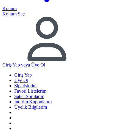
Konum
Konum Seç
Giriş Yap
veya Üye Ol
Giriş Yap
Üye Ol
Siparişlerim
Favori Listelerim
Satıcı Sorularım
İndirim Kuponlarım
Üyelik Bilgilerim