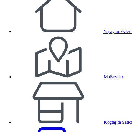
Yaşayan Evler
Mağazalar
Koçtaş'ta Satıc