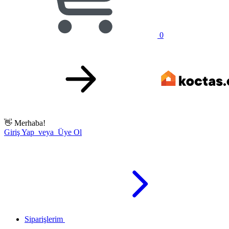
0
👋
Merhaba!
Giriş Yap veya Üye Ol
Siparişlerim