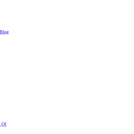
 Blog
ı Ol