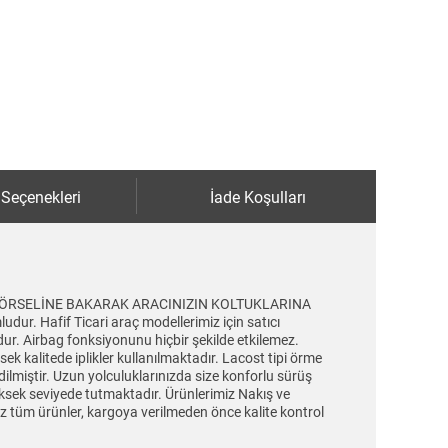
 Seçenekleri
İade Koşulları
LULUK GÖRSELİNE BAKARAK ARACINIZIN KOLTUKLARINA
ur. Hafif Ticari araç modellerimiz için satıcı
udur. Airbag fonksiyonunu hiçbir şekilde etkilemez.
ek kalitede iplikler kullanılmaktadır. Lacost tipi örme
dilmiştir. Uzun yolculuklarınızda size konforlu sürüş
üksek seviyede tutmaktadır. Ürünlerimiz Nakış ve
iniz tüm ürünler, kargoya verilmeden önce kalite kontrol