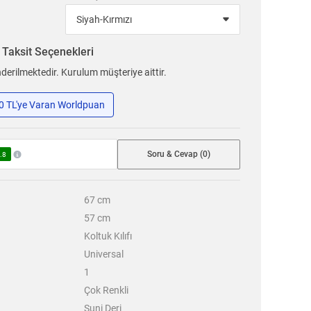
n
Taksit Seçenekleri
erilmektedir. Kurulum müşteriye aittir.
50 TL'ye Varan Worldpuan
Soru & Cevap (0)
.8
67
cm
57
cm
Koltuk Kılıfı
Universal
1
Çok Renkli
Suni Deri