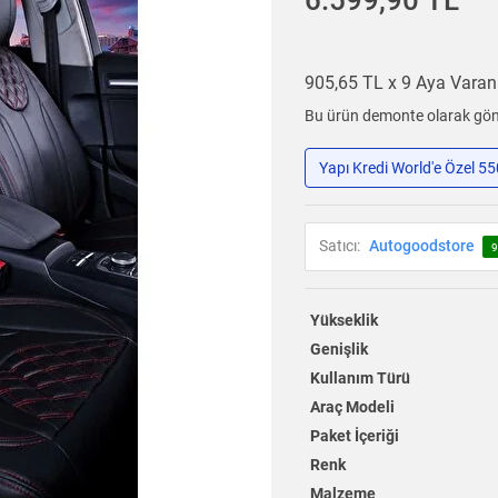
6.599,90 TL
905,65 TL x 9 Aya Vara
Bu ürün demonte olarak gönd
Yapı Kredi World'e Özel 5
Satıcı:
Autogoodstore
9
Yükseklik
Genişlik
Kullanım Türü
Araç Modeli
Paket İçeriği
Renk
Malzeme