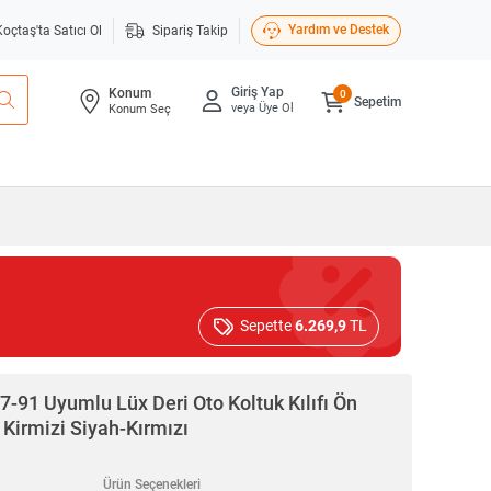
Yardım ve Destek
Koçtaş'ta Satıcı Ol
Sipariş Takip
Giriş Yap
Konum
0
Sepetim
veya Üye Ol
Konum Seç
Sepette
6.269,9
TL
7-91 Uyumlu Lüx Deri Oto Koltuk Kılıfı Ön
h Kirmizi Siyah-Kırmızı
Ürün Seçenekleri