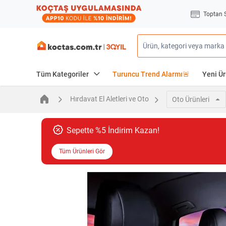
Toptan 
Tüm Kategoriler
Turuncu Trend Alarmı🚨
Yeni Ür
Hırdavat El Aletleri ve Oto
Oto Ürünleri
Sepette %5 İndirim Kazan!
Tüm Ürünleri Gör