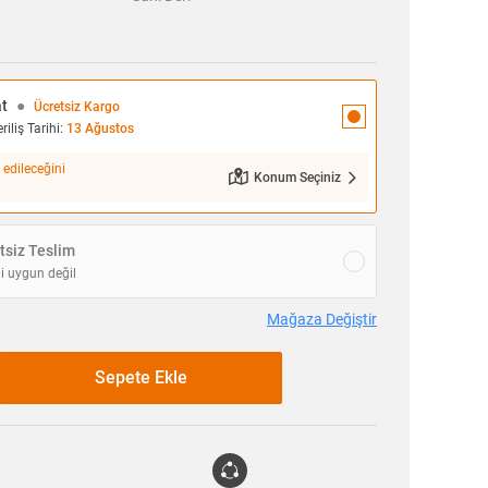
at
●
Ücretsiz Kargo
iliş Tarihi:
13 Ağustos
 edileceğini
Konum Seçiniz
siz Teslim
i uygun değil
Mağaza Değiştir
Sepete Ekle