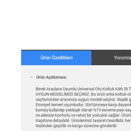
Ürün Özellikleri
Yorumla
Ürün Açıklaması
Binek Araçlara Uyumlu Universal Oto Koltuk Kılıf
UYGUN MODELİMİZİ SEÇİNİZ. Bu ürün arka koltuk oturma
sayfamızdan aracınıza uygun modeli seçiniz. Başlık gir
Emniyet kemeri uyumludur. Sürtünmeye karşı dayanıklı v
kumaş kullanılıp yaklaşık olarak %15 esneme payı sayes
ve ailenize konforlu ve rahat bir yolculuk sağlar. Ür
Kapitone detaylıdır. Ürünlerimiz tasarım tescillidir, h
testinden geçirilir ve kargo sürecine gönderilir.