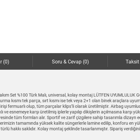
r (0)
Soru & Cevap (0)
Taksit
ı 5li Takım Set %100 Türk Malı, universal, kolay montaj LÜTFEN UYUM
 kısmı tek parça, sırt kısmı ise tek veya 2+1 olan binek araçlara uyumlud
işi fermuarlı olup, tüm parçalar klips’li olarak üretilmiştir. Airbag uyuml
e esnemeye karşı üretilmiş iplerle yapılıp dikişlerin açılmasına karşı yüks
inde tüm formları alır. Sportif ve zarif çizgilere sahip tasarımla dizayn e
ünlerimizin tamamında yüksek kalite süngerlerle lamine edilip, konforu en y
er türlü hakkı saklıdır. Kolay montaj şeklinde tasarlanmıştır. Sipariş verdiğ