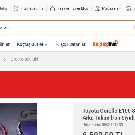
Satış
Hizmetlerimiz
Yaşayan Evler Blog
Mağazalar
ünler
Koçtaş Outlet ⭐
Çok Satanlar
Oto Koltuk Kılıfı
Toyota Corolla E100 8
Arka Takım İron Si̇ya
Ürün Kodu: 5002441855