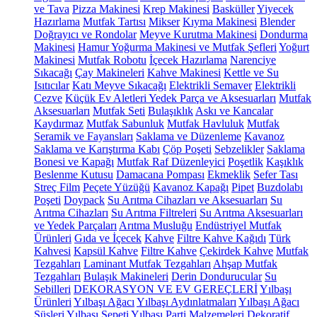
ve Tava
Pizza Makinesi
Krep Makinesi
Basküller
Yiyecek
Hazırlama
Mutfak Tartısı
Mikser
Kıyma Makinesi
Blender
Doğrayıcı ve Rondolar
Meyve Kurutma Makinesi
Dondurma
Makinesi
Hamur Yoğurma Makinesi ve Mutfak Şefleri
Yoğurt
Makinesi
Mutfak Robotu
İçecek Hazırlama
Narenciye
Sıkacağı
Çay Makineleri
Kahve Makinesi
Kettle ve Su
Isıtıcılar
Katı Meyve Sıkacağı
Elektrikli Semaver
Elektrikli
Cezve
Küçük Ev Aletleri Yedek Parça ve Aksesuarları
Mutfak
Aksesuarları
Mutfak Seti
Bulaşıklık
Askı ve Kancalar
Kaydırmaz
Mutfak Sabunluk
Mutfak Havluluk
Mutfak
Seramik ve Fayansları
Saklama ve Düzenleme
Kavanoz
Saklama ve Karıştırma Kabı
Çöp Poşeti
Sebzelikler
Saklama
Bonesi ve Kapağı
Mutfak Raf Düzenleyici
Poşetlik
Kaşıklık
Beslenme Kutusu
Damacana Pompası
Ekmeklik
Sefer Tası
Streç Film
Peçete Yüzüğü
Kavanoz Kapağı
Pipet
Buzdolabı
Poşeti
Doypack
Su Arıtma Cihazları ve Aksesuarları
Su
Arıtma Cihazları
Su Arıtma Filtreleri
Su Arıtma Aksesuarları
ve Yedek Parçaları
Arıtma Musluğu
Endüstriyel Mutfak
Ürünleri
Gıda ve İçecek
Kahve
Filtre Kahve Kağıdı
Türk
Kahvesi
Kapsül Kahve
Filtre Kahve
Çekirdek Kahve
Mutfak
Tezgahları
Laminant Mutfak Tezgahları
Ahşap Mutfak
Tezgahları
Bulaşık Makineleri
Derin Dondurucular
Su
Sebilleri
DEKORASYON VE EV GEREÇLERİ
Yılbaşı
Ürünleri
Yılbaşı Ağacı
Yılbaşı Aydınlatmaları
Yılbaşı Ağacı
Süsleri
Yılbaşı Sepeti
Yılbaşı Parti Malzemeleri
Dekoratif