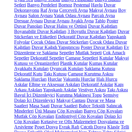
Setleri
Banyo Perdeleri
Bornoz
Peştemal
Havlu
Duvar
Dekorasyonu
Raf
Ayna
Çerçeveli Ayna
Makyaj Aynası
Boy
Aynası
Salon Aynası
Yatak Odası Aynası
Parçalı Ayna
Dresuar Aynası
Duvar Aynası
Ayaklı Ayna
Tablo
Poster
Duvar Panoları
Duvar Halısı ve Örtüsü
Duvar Kağıtları
Boyanabilir Duvar Kağıtları
3 Boyutlu Duvar Kağıtları
Duvar
Stickerları ve Etiketleri
Dekoratif Duvar Kağıtları
Yapışkanlı
Folyolar
Çocuk Odası Duvar Stickerları
Çocuk Odası Duvar
Kağıtları
Duvar Kağıdı Yapıştırıcısı
Poster Duvar Kağıtları
Ev
Düzenleme ve Saklama
Sepetler
Mutfak Sepeti
Çok Amaçlı
Sepetler
Dekoratif Sepetler
Çamaşır Sepetleri
Kutular
Makyaj
Kutusu ve Organizerleri
Plastik Kutular
Kumaş Kutular
Ayakkabı Kutuları
Oyuncak Kutuları
Saklama Kutusu
Dekoratif Kutu
Takı Kutusu
Çamaşır Kurutma Askısı
Saklama Hurçları
Hurçlar
Vakumlu Hurçlar
Halı Hurcu
Askılar
Elbise ve Aksesuar Askıları
Dekoratif Askılar
Kapı
Arkası Askıları
Yapışkanlı Askılar
Vestiyer Askısı
Takı Askısı
Bavul İçi Düzenleyici
Kurutma Makinesi Topu
Şemsiye
Dolap İçi Düzenleyici
Makyaj Çantası
Duvar ve Masa
Saatleri
Masa Saati
Duvar Saatleri
Bahçe Tekstili
Salıncak
Minderleri
Ütü Masası
Çöp Kovaları
Banyo Çöp Kovaları
Mutfak Çöp Kovaları
Endüstriyel Çöp Kovaları
Dolap İçi
Çöp Kovaları
Kırtasiye ve Ofis Malzemeleri
Dosyalama ve
Arşivleme
Poşet Dosya
Evrak Rafı
Çıtçıtlı Dosya
Klasör
Telli