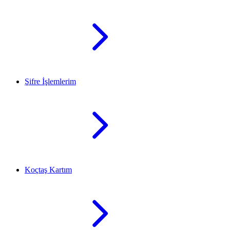
Şifre İşlemlerim
Koçtaş Kartım