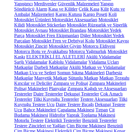
Yapıştırıcı
Merdivenler
Güvenlik Malzemeleri
Yangın
Söndürücü
Alarm
Kasa ve Kilitler
Çelik Kasa
Kilit
Kutu ve
Ambalaj Malzemeleri
Kargo Kutusu
Kargo Poşeti
Koli
Motosiklet Ürünleri
Motorsiklet Aksesuarları
Motosiklet
Kilidi
Motosiklet Stickerları
Motosiklet Rüzgarlık ve Siperlik
Motosiklet Aynası
Motosiklet Brandası
Motorsiklet Yedek
Parça
Motosiklet Fren Ekipmanları
Diğer Motosiklet Yedek
Parçaları
Motosiklet Fren ve Debriyaj Kolu
Motosiklet Kayışı
Motosiklet Zinciri
Motosiklet Giyim
Motorcu Eldiveni
Motorcu Botu ve Ayakkabısı
Motorcu Yağmurluk
Motosiklet
Kaskı
ELEKTRİKLİ EL ALETLERİ
Akülü Vidalamalar
Şarjlı Vidalamalar
Kablolu Vidalamalar
Vidalama Uçları
Matkaplar
Darbeli Matkaplar
Akülü Matkap ve Vidalamalar
Matkap Ucu ve Setleri
Somun Sıkma Makineleri
Darbesiz
Matkaplar
Manyetik Matkap
Sütunlu Matkap
Matkap Tezgahı
Kırıcılar ve Deliciler
Zımpara ve Polisaj
Zımpara Makineleri
Polisaj Makineleri
Planyalar
Zımpara Kağıdı ve Aksesuarları
Testereler
Daire Testereler
Dekupaj Testereler
Çok Amaçlı
Testereler
Tilki Kuyruğu Testereler
Testere Aksesuarları
Tilki
Kuyruğu Testere Ucu
Daire Testere Bıçağı
Dekupaj Testere
Ucu
Bahçe Makineleri
Çapalama Makinesi
Tırpan
Çit
Budama Makinesi
Hidrofor
Yaprak Toplama Makinesi
Motorlu Testere
Elektrikli Testereler
Benzinli Testereler
Testere Zincirleri ve Yağları
Çim Biçme Makinesi
Benzinli
Çim Biçme Makinesi
Elektrikli Çim Biçme Makinesi
Kenar