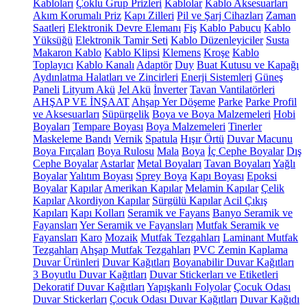
Kabloları
Çoklu Grup Prizleri
Kablolar
Kablo Aksesuarları
Akım Korumalı Priz
Kapı Zilleri
Pil ve Şarj Cihazları
Zaman
Saatleri
Elektronik Devre Elemanı
Fiş
Kablo Pabucu
Kablo
Yüksüğü
Elektronik Tamir Seti
Kablo Düzenleyiciler
Susta
Makaron Kablo
Kablo Klipsi
Klemens
Kroşe
Kablo
Toplayıcı
Kablo Kanalı
Adaptör
Duy
Buat Kutusu ve Kapağı
Aydınlatma Halatları ve Zincirleri
Enerji Sistemleri
Güneş
Paneli
Lityum Akü
Jel Akü
İnverter
Tavan Vantilatörleri
AHŞAP VE İNŞAAT
Ahşap Yer Döşeme
Parke
Parke Profil
ve Aksesuarları
Süpürgelik
Boya ve Boya Malzemeleri
Hobi
Boyaları
Tempare Boyası
Boya Malzemeleri
Tinerler
Maskeleme Bandı
Vernik
Spatula
Hışır Örtü
Duvar Macunu
Boya Fırçaları
Boya Rulosu
Mala
Boya
İç Cephe Boyalar
Dış
Cephe Boyalar
Astarlar
Metal Boyaları
Tavan Boyaları
Yağlı
Boyalar
Yalıtım Boyası
Sprey Boya
Kapı Boyası
Epoksi
Boyalar
Kapılar
Amerikan Kapılar
Melamin Kapılar
Çelik
Kapılar
Akordiyon Kapılar
Sürgülü Kapılar
Acil Çıkış
Kapıları
Kapı Kolları
Seramik ve Fayans
Banyo Seramik ve
Fayansları
Yer Seramik ve Fayansları
Mutfak Seramik ve
Fayansları
Karo
Mozaik
Mutfak Tezgahları
Laminant Mutfak
Tezgahları
Ahşap Mutfak Tezgahları
PVC Zemin Kaplama
Duvar Ürünleri
Duvar Kağıtları
Boyanabilir Duvar Kağıtları
3 Boyutlu Duvar Kağıtları
Duvar Stickerları ve Etiketleri
Dekoratif Duvar Kağıtları
Yapışkanlı Folyolar
Çocuk Odası
Duvar Stickerları
Çocuk Odası Duvar Kağıtları
Duvar Kağıdı