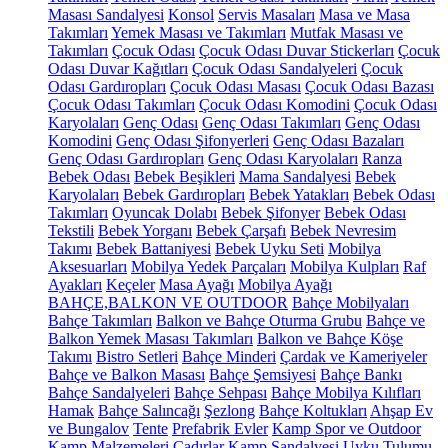
Masası Sandalyesi
Konsol
Servis Masaları
Masa ve Masa
Takımları
Yemek Masası ve Takımları
Mutfak Masası ve
Takımları
Çocuk Odası
Çocuk Odası Duvar Stickerları
Çocuk
Odası Duvar Kağıtları
Çocuk Odası Sandalyeleri
Çocuk
Odası Gardıropları
Çocuk Odası Masası
Çocuk Odası Bazası
Çocuk Odası Takımları
Çocuk Odası Komodini
Çocuk Odası
Karyolaları
Genç Odası
Genç Odası Takımları
Genç Odası
Komodini
Genç Odası Şifonyerleri
Genç Odası Bazaları
Genç Odası Gardıropları
Genç Odası Karyolaları
Ranza
Bebek Odası
Bebek Beşikleri
Mama Sandalyesi
Bebek
Karyolaları
Bebek Gardıropları
Bebek Yatakları
Bebek Odası
Takımları
Oyuncak Dolabı
Bebek Şifonyer
Bebek Odası
Tekstili
Bebek Yorganı
Bebek Çarşafı
Bebek Nevresim
Takımı
Bebek Battaniyesi
Bebek Uyku Seti
Mobilya
Aksesuarları
Mobilya Yedek Parçaları
Mobilya Kulpları
Raf
Ayakları
Keçeler
Masa Ayağı
Mobilya Ayağı
BAHÇE,BALKON VE OUTDOOR
Bahçe Mobilyaları
Bahçe Takımları
Balkon ve Bahçe Oturma Grubu
Bahçe ve
Balkon Yemek Masası Takımları
Balkon ve Bahçe Köşe
Takımı
Bistro Setleri
Bahçe Minderi
Çardak ve Kameriyeler
Bahçe ve Balkon Masası
Bahçe Şemsiyesi
Bahçe Bankı
Bahçe Sandalyeleri
Bahçe Sehpası
Bahçe Mobilya Kılıfları
Hamak
Bahçe Salıncağı
Şezlong
Bahçe Koltukları
Ahşap Ev
ve Bungalov
Tente
Prefabrik Evler
Kamp Spor ve Outdoor
Kamp Malzemeleri
Çadırlar
Kamp Sandalyesi
Uyku Tulumu