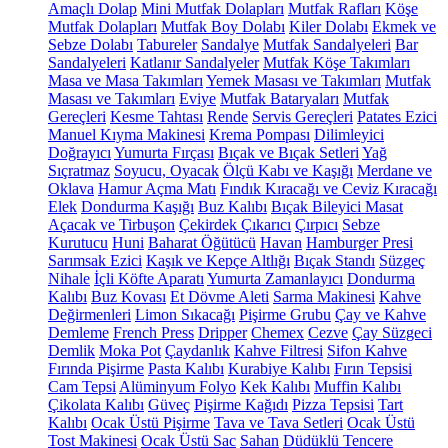
Amaçlı Dolap
Mini Mutfak Dolapları
Mutfak Rafları
Köşe
Mutfak Dolapları
Mutfak Boy Dolabı
Kiler Dolabı
Ekmek ve
Sebze Dolabı
Tabureler
Sandalye
Mutfak Sandalyeleri
Bar
Sandalyeleri
Katlanır Sandalyeler
Mutfak Köşe Takımları
Masa ve Masa Takımları
Yemek Masası ve Takımları
Mutfak
Masası ve Takımları
Eviye
Mutfak Bataryaları
Mutfak
Gereçleri
Kesme Tahtası
Rende
Servis Gereçleri
Patates Ezici
Manuel Kıyma Makinesi
Krema Pompası
Dilimleyici
Doğrayıcı
Yumurta Fırçası
Bıçak ve Bıçak Setleri
Yağ
Sıçratmaz
Soyucu, Oyacak
Ölçü Kabı ve Kaşığı
Merdane ve
Oklava
Hamur Açma Matı
Fındık Kıracağı ve Ceviz Kıracağı
Elek
Dondurma Kaşığı
Buz Kalıbı
Bıçak Bileyici Masat
Açacak ve Tirbuşon
Çekirdek Çıkarıcı
Çırpıcı
Sebze
Kurutucu
Huni
Baharat Öğütücü
Havan
Hamburger Presi
Sarımsak Ezici
Kaşık ve Kepçe Altlığı
Bıçak Standı
Süzgeç
Nihale
İçli Köfte Aparatı
Yumurta Zamanlayıcı
Dondurma
Kalıbı
Buz Kovası
Et Dövme Aleti
Sarma Makinesi
Kahve
Değirmenleri
Limon Sıkacağı
Pişirme Grubu
Çay ve Kahve
Demleme
French Press
Dripper
Chemex
Cezve
Çay Süzgeci
Demlik
Moka Pot
Çaydanlık
Kahve Filtresi
Sifon Kahve
Fırında Pişirme
Pasta Kalıbı
Kurabiye Kalıbı
Fırın Tepsisi
Cam Tepsi
Alüminyum Folyo
Kek Kalıbı
Muffin Kalıbı
Çikolata Kalıbı
Güveç
Pişirme Kağıdı
Pizza Tepsisi
Tart
Kalıbı
Ocak Üstü Pişirme
Tava ve Tava Setleri
Ocak Üstü
Tost Makinesi
Ocak Üstü Sac
Sahan
Düdüklü Tencere