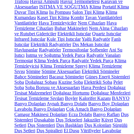
Trafosu
Havuz Ampulü
Havuz Termometresi
Karavan ve
Aksesuarları
ISITMA VE SOĞUTMA
Klima
Portatif Klima
Duvar Tipi Klima
Isı Pompası
Salon Tipi Klima
Klima
Kumandası
Kaset Tipi Klima
Kombi
Tavan Vantilatörleri
Vantilatörler
Hava Temizleyiciler
Nem Cihazları
Hava
Temizleme Cihazları
Buhar Makineleri
Nem Alma Cihazları
ve Rutubet Gidericiler
Elektrikli Isıtıcılar
Quartz Isıtıcılar
Infrared Isıtıcılar
Kule Tipi Isıtıcılar
Yağlı Radyatör
Fanlı
Isıtıcılar
Elektrikli Radyatörler
Dış Mekan Isıtıcılar
Havlupanlar
Radyatörler
Termosifonlar
Şofbenler
Ani Su
Isıtıcı
Isıtma ve Soğutma Yedek Parça
Radyatör Vanaları
Termostat
Klima Yedek Parça
Radyatör Yedek Parça
Klima
Temizleyicisi
Klima Temizleme Spreyi
Klima Temizleme
Sıvısı
Şömine
Şömine Aksesuarları
Elektrikli Şömineler
Bahçe Şömineleri
Bacasız Şömineler
Güneş Enerji Sistemleri
Soba
Doğalgaz Sobası
Kuzine Soba
Elektrikli Soba
Pelet
Soba
Soba Borusu ve Aksesuarları
Hava Perdesi
Doğalgaz
Tesisat Malzemeleri
Doğalgaz Hortumu
Doğalgaz Menfezleri
Tesisat Temizleme Sıvıları
Boyler
Kalorifer Kazanı
BANYO
Banyo Dolapları
Aynalı Banyo Dolabı
Banyo Boy Dolapları
Lavabolu Banyo Dolapları
Çok Amaçlı Banyo Dolapları
Çamaşır Makinesi Dolapları
Ecza Dolabı
Banyo Rafları
Duş
Sistemleri
Duşakabin
Duş Tekneleri
Jakuziler
Küvet
Duş
Setleri
Duş Sistemleri
Duş Başlıkları
Duş Kolonları
Sürgülü
Duş Setleri
Duş Spiralleri
El Duşu
Vitrifiyeler
Lavabolar