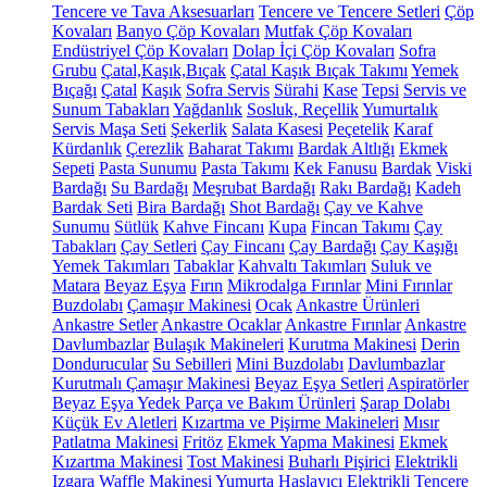
Tencere ve Tava Aksesuarları
Tencere ve Tencere Setleri
Çöp
Kovaları
Banyo Çöp Kovaları
Mutfak Çöp Kovaları
Endüstriyel Çöp Kovaları
Dolap İçi Çöp Kovaları
Sofra
Grubu
Çatal,Kaşık,Bıçak
Çatal Kaşık Bıçak Takımı
Yemek
Bıçağı
Çatal
Kaşık
Sofra Servis
Sürahi
Kase
Tepsi
Servis ve
Sunum Tabakları
Yağdanlık
Sosluk, Reçellik
Yumurtalık
Servis Maşa Seti
Şekerlik
Salata Kasesi
Peçetelik
Karaf
Kürdanlık
Çerezlik
Baharat Takımı
Bardak Altlığı
Ekmek
Sepeti
Pasta Sunumu
Pasta Takımı
Kek Fanusu
Bardak
Viski
Bardağı
Su Bardağı
Meşrubat Bardağı
Rakı Bardağı
Kadeh
Bardak Seti
Bira Bardağı
Shot Bardağı
Çay ve Kahve
Sunumu
Sütlük
Kahve Fincanı
Kupa
Fincan Takımı
Çay
Tabakları
Çay Setleri
Çay Fincanı
Çay Bardağı
Çay Kaşığı
Yemek Takımları
Tabaklar
Kahvaltı Takımları
Suluk ve
Matara
Beyaz Eşya
Fırın
Mikrodalga Fırınlar
Mini Fırınlar
Buzdolabı
Çamaşır Makinesi
Ocak
Ankastre Ürünleri
Ankastre Setler
Ankastre Ocaklar
Ankastre Fırınlar
Ankastre
Davlumbazlar
Bulaşık Makineleri
Kurutma Makinesi
Derin
Dondurucular
Su Sebilleri
Mini Buzdolabı
Davlumbazlar
Kurutmalı Çamaşır Makinesi
Beyaz Eşya Setleri
Aspiratörler
Beyaz Eşya Yedek Parça ve Bakım Ürünleri
Şarap Dolabı
Küçük Ev Aletleri
Kızartma ve Pişirme Makineleri
Mısır
Patlatma Makinesi
Fritöz
Ekmek Yapma Makinesi
Ekmek
Kızartma Makinesi
Tost Makinesi
Buharlı Pişirici
Elektrikli
Izgara
Waffle Makinesi
Yumurta Haşlayıcı
Elektrikli Tencere