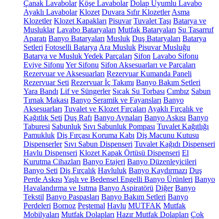
Çanak Lavabolar
Köşe Lavabolar
Dolap Uyumlu Lavabo
Ayaklı Lavabolar
Klozet
Duvara Sıfır Klozetler
Asma
Klozetler
Klozet Kapakları
Pisuvar
Tuvalet Taşı
Batarya ve
Musluklar
Lavabo Bataryaları
Mutfak Bataryaları
Su Tasarruf
Aparatı
Banyo Bataryaları
Musluk
Duş Bataryaları
Batarya
Setleri
Fotoselli Batarya
Ara Musluk
Pisuvar Musluğu
Batarya ve Musluk Yedek Parçaları
Sifon
Lavabo Sifonu
Eviye Sifonu
Yer Sifonu
Sifon Aksesuarları ve Parçaları
Rezervuar ve Aksesuarları
Rezervuar Kumanda Paneli
Rezervuar Seti
Rezervuar İç Takımı
Banyo Bakım Setleri
Yara Bandı
Lif ve Süngerler
Sıcak Su Torbası
Cımbız
Sabun
Tırnak Makası
Banyo Seramik ve Fayansları
Banyo
Aksesuarları
Tuvalet ve Klozet Fırçaları
Ayaklı Fırçalık ve
Kağıtlık Seti
Duş Rafı
Banyo Aynaları
Banyo Askısı
Banyo
Taburesi
Sabunluk
Sıvı Sabunluk Pompası
Tuvalet Kağıtlığı
Pamukluk
Diş Fırçası Koruma Kabı
Diş Macunu Kutusu
Dispenserler
Sıvı Sabun Dispenseri
Tuvalet Kağıdı Dispenseri
Havlu Dispenseri
Klozet Kapak Örtüsü Dispenseri
El
Kurutma Cihazları
Banyo Etajeri
Banyo Düzenleyicileri
Banyo Seti
Diş Fırçalık
Havluluk
Banyo Kaydırmazı
Duş
Perde Askısı
Yaşlı ve Bedensel Engelli Banyo Ürünleri
Banyo
Havalandırma ve Isıtma
Banyo Aspiratörü
Diğer
Banyo
Tekstil
Banyo Paspasları
Banyo Bakım Setleri
Banyo
Perdeleri
Bornoz
Peştemal
Havlu
MUTFAK
Mutfak
Mobilyaları
Mutfak Dolapları
Hazır Mutfak Dolapları
Çok