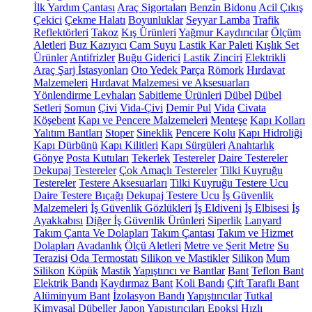
İlk Yardım Çantası
Araç Sigortaları
Benzin Bidonu
Acil Çıkış
Çekici
Çekme Halatı
Boyunluklar
Seyyar Lamba
Trafik
Reflektörleri
Takoz
Kış Ürünleri
Yağmur Kaydırıcılar
Ölçüm
Aletleri
Buz Kazıyıcı
Cam Suyu
Lastik Kar Paleti
Kışlık Set
Ürünler
Antifrizler
Buğu Giderici
Lastik Zinciri
Elektrikli
Araç Şarj İstasyonları
Oto Yedek Parça
Römork
Hırdavat
Malzemeleri
Hırdavat Malzemesi ve Aksesuarları
Yönlendirme Levhaları
Sabitleme Ürünleri
Dübel
Dübel
Setleri
Somun
Çivi
Vida-Çivi
Demir Pul
Vida
Civata
Köşebent
Kapı ve Pencere Malzemeleri
Menteşe
Kapı Kolları
Yalıtım Bantları
Stoper
Sineklik
Pencere Kolu
Kapı Hidroliği
Kapı Dürbünü
Kapı Kilitleri
Kapı Sürgüleri
Anahtarlık
Gönye
Posta Kutuları
Tekerlek
Testereler
Daire Testereler
Dekupaj Testereler
Çok Amaçlı Testereler
Tilki Kuyruğu
Testereler
Testere Aksesuarları
Tilki Kuyruğu Testere Ucu
Daire Testere Bıçağı
Dekupaj Testere Ucu
İş Güvenlik
Malzemeleri
İş Güvenlik Gözlükleri
İş Eldiveni
İş Elbisesi
İş
Ayakkabısı
Diğer İş Güvenlik Ürünleri
Siperlik
Lanyard
Takım Çanta Ve Dolapları
Takım Çantası
Takım ve Hizmet
Dolapları
Avadanlık
Ölçü Aletleri
Metre ve Şerit Metre
Su
Terazisi
Oda Termostatı
Silikon ve Mastikler
Silikon
Mum
Silikon
Köpük
Mastik
Yapıştırıcı ve Bantlar
Bant
Teflon Bant
Elektrik Bandı
Kaydırmaz Bant
Koli Bandı
Çift Taraflı Bant
Alüminyum Bant
İzolasyon Bandı
Yapıştırıcılar
Tutkal
Kimyasal Dübeller
Japon Yapıştırıcıları
Epoksi
Hızlı