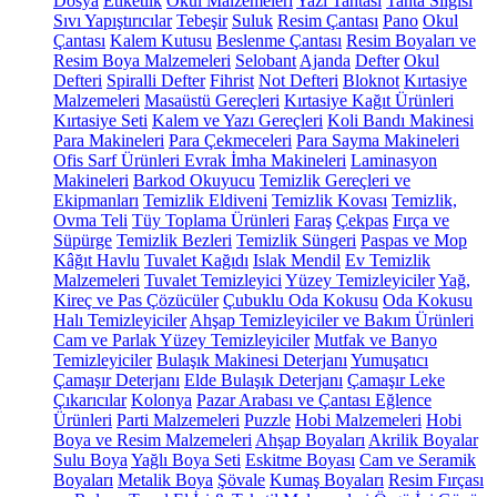
Dosya
Etiketlik
Okul Malzemeleri
Yazı Tahtası
Tahta Silgisi
Sıvı Yapıştırıcılar
Tebeşir
Suluk
Resim Çantası
Pano
Okul
Çantası
Kalem Kutusu
Beslenme Çantası
Resim Boyaları ve
Resim Boya Malzemeleri
Selobant
Ajanda
Defter
Okul
Defteri
Spiralli Defter
Fihrist
Not Defteri
Bloknot
Kırtasiye
Malzemeleri
Masaüstü Gereçleri
Kırtasiye Kağıt Ürünleri
Kırtasiye Seti
Kalem ve Yazı Gereçleri
Koli Bandı Makinesi
Para Makineleri
Para Çekmeceleri
Para Sayma Makineleri
Ofis Sarf Ürünleri
Evrak İmha Makineleri
Laminasyon
Makineleri
Barkod Okuyucu
Temizlik Gereçleri ve
Ekipmanları
Temizlik Eldiveni
Temizlik Kovası
Temizlik,
Ovma Teli
Tüy Toplama Ürünleri
Faraş
Çekpas
Fırça ve
Süpürge
Temizlik Bezleri
Temizlik Süngeri
Paspas ve Mop
Kâğıt Havlu
Tuvalet Kağıdı
Islak Mendil
Ev Temizlik
Malzemeleri
Tuvalet Temizleyici
Yüzey Temizleyiciler
Yağ,
Kireç ve Pas Çözücüler
Çubuklu Oda Kokusu
Oda Kokusu
Halı Temizleyiciler
Ahşap Temizleyiciler ve Bakım Ürünleri
Cam ve Parlak Yüzey Temizleyiciler
Mutfak ve Banyo
Temizleyiciler
Bulaşık Makinesi Deterjanı
Yumuşatıcı
Çamaşır Deterjanı
Elde Bulaşık Deterjanı
Çamaşır Leke
Çıkarıcılar
Kolonya
Pazar Arabası ve Çantası
Eğlence
Ürünleri
Parti Malzemeleri
Puzzle
Hobi Malzemeleri
Hobi
Boya ve Resim Malzemeleri
Ahşap Boyaları
Akrilik Boyalar
Sulu Boya
Yağlı Boya Seti
Eskitme Boyası
Cam ve Seramik
Boyaları
Metalik Boya
Şövale
Kumaş Boyaları
Resim Fırçası