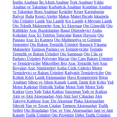
İngiliz Anahtarı
İki Ağızlı Anahtar
Tork Anahtarı
Yıldız
Anahtar ve Takımları
Kurbağcık Anahtarı
Kombine Anahtar
ve Takımları
Boru Anahtarı
Keskiler
Keser
Kargaburun
Balyoz
Balta
Kesici Aletler
Makas
Maket Bıçağı
Iskarpela
Oto Ürünleri
Lastik
Yaz Lastiği
Kış Lastiği
4 Mevsim Lastik
Oto Teknik Malzemeler
Araç İçi Aksesuar
Oto Güneşlik
Oto
Küllükler
Araç Buzdolapları
Bagaj Düzenleyici
Araba
Kokuları
Araç İçi Telefon Tutucular
Bagaj Havuzu
Oto
Paspası
Araç İçi Kamera
Oto Multimedya ve Görüntü
Sistemleri
Oto Bakım Temizlik Ürünleri
Basınçlı Yıkama
Makineleri
Tampon Parlatıcı ve Temizleyiciler
Torpido
Temizlik ve Bakım Ürünleri
Oto Şampuan
Oto Cila ve
Parlatıcı Ürünleri
Polyester Macun
Oto Cam Bakım Ürünleri
ve Temizleyiciler
Mikrofiber Bez
Araç Temizlik Seti
Araç
Boyaları
Araç Süpürgeleri
Araba Çizik Giderici
Motor
Temizleyici ve Bakım Ürünleri
Radyatör Temizleyiciler
Oto
Koltuk Kılıfı
Lastik Ekipmanları
Hava Kompresörü
Bijon
Anahtarı
Sibop ve Sibop Kapağı
Lastik Tamir Kiti
Kriko
Yağ
Motor Katkıları
Hidrolik Yağlar
Motor Yağı
Motor Yağı
Katkısı
Gres Yağı
Yakıt Katkısı
Şanzıman Yağı ve Katkısı
Akü ve Akü Aksesuarları
Akü
Akü Şarj Cihazları
Akü
Takviye Kablosu
Araç Dış Aksesuar
Plaka Aksesuarları
Silecek
Yan ve Tavan Çıtaları
Tampon Aksesuarları
Trafik
Setleri
Oto Brandaları
Vinç ve Vinç Aksesuarları
Jant ve Jant
Kapağı
Trafik Ürünleri
Oto Projektör
Diğer Trafik Ürünleri