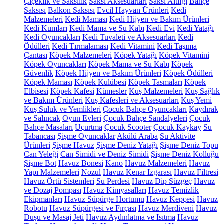
Çiçeklik ve Saksılık
Saksı Aksesuarları
Saksı Altlığı
Bahçe
Saksısı
Balkon Saksısı
Evcil Hayvan Ürünleri
Kedi
Malzemeleri
Kedi Maması
Kedi Hijyen ve Bakım Ürünleri
Kedi Kumları
Kedi Mama ve Su Kabı
Kedi Evi
Kedi Yatağı
Kedi Oyuncakları
Kedi Tuvaleti ve Aksesuarları
Kedi
Ödülleri
Kedi Tırmalaması
Kedi Vitamini
Kedi Taşıma
Çantası
Köpek Malzemeleri
Köpek Yatağı
Köpek Vitamini
Köpek Oyuncakları
Köpek Mama ve Su Kabı
Köpek
Güvenlik
Köpek Hijyen ve Bakım Ürünleri
Köpek Ödülleri
Köpek Maması
Köpek Kulübesi
Köpek Tasmaları
Köpek
Elbisesi
Köpek Kafesi
Kümesler
Kuş Malzemeleri
Kuş Sağlık
ve Bakım Ürünleri
Kuş Kafesleri ve Aksesuarları
Kuş Yemi
Kuş Suluk ve Yemlikleri
Çocuk Bahçe Oyuncakları
Kaydırak
ve Salıncak
Oyun Evleri
Çocuk Bahçe Sandalyeleri
Çocuk
Bahçe Masaları
Uçurtma
Çocuk Scooter
Çocuk Kaykay
Su
Tabancası
Şişme Oyuncaklar
Akülü Araba
Su Aktivite
Ürünleri
Şişme Havuz
Şişme Deniz Yatağı
Şişme Deniz Topu
Can Yeleği
Can Simidi ve Deniz Simidi
Şişme Deniz Kolluğu
Şişme Bot
Havuz Bonesi
Kano
Havuz Malzemeleri
Havuz
Yapı Malzemeleri
Nozul
Havuz Kenar Izgarası
Havuz Filtresi
Havuz Örtü Sistemleri
Su Perdesi
Havuz Dip Süzgeç
Havuz
ve Dozaj Pompası
Havuz Kimyasalları
Havuz Temizlik
Ekipmanları
Havuz Süpürge Hortumu
Havuz Kepçesi
Havuz
Robotu
Havuz Süpürgesi ve Fırçası
Havuz Merdiveni
Havuz
Duşu ve Masaj Jeti
Havuz Aydınlatma ve Isıtma
Havuz