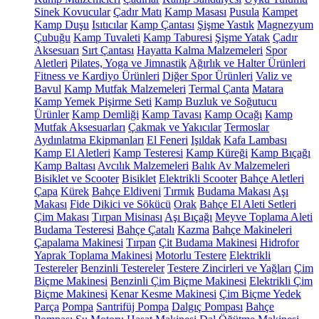
Sinek Kovucular
Çadır Matı
Kamp Masası
Pusula
Kampet
Kamp Duşu
Isıtıcılar
Kamp Çantası
Şişme Yastık
Magnezyum
Çubuğu
Kamp Tuvaleti
Kamp Taburesi
Şişme Yatak
Çadır
Aksesuarı
Sırt Çantası
Hayatta Kalma Malzemeleri
Spor
Aletleri
Pilates, Yoga ve Jimnastik
Ağırlık ve Halter Ürünleri
Fitness ve Kardiyo Ürünleri
Diğer Spor Ürünleri
Valiz ve
Bavul
Kamp Mutfak Malzemeleri
Termal Çanta
Matara
Kamp Yemek Pişirme Seti
Kamp Buzluk ve Soğutucu
Ürünler
Kamp Demliği
Kamp Tavası
Kamp Ocağı
Kamp
Mutfak Aksesuarları
Çakmak ve Yakıcılar
Termoslar
Aydınlatma Ekipmanları
El Feneri
Işıldak
Kafa Lambası
Kamp El Aletleri
Kamp Testeresi
Kamp Küreği
Kamp Bıçağı
Kamp Baltası
Avcılık Malzemeleri
Balık Av Malzemeleri
Bisiklet ve Scooter
Bisiklet
Elektrikli Scooter
Bahçe Aletleri
Çapa
Kürek
Bahçe Eldiveni
Tırmık
Budama Makası
Aşı
Makası
Fide Dikici ve Sökücü
Orak
Bahçe El Aleti Setleri
Çim Makası
Tırpan Misinası
Aşı Bıçağı
Meyve Toplama Aleti
Budama Testeresi
Bahçe Çatalı
Kazma
Bahçe Makineleri
Çapalama Makinesi
Tırpan
Çit Budama Makinesi
Hidrofor
Yaprak Toplama Makinesi
Motorlu Testere
Elektrikli
Testereler
Benzinli Testereler
Testere Zincirleri ve Yağları
Çim
Biçme Makinesi
Benzinli Çim Biçme Makinesi
Elektrikli Çim
Biçme Makinesi
Kenar Kesme Makinesi
Çim Biçme Yedek
Parça
Pompa
Santrifüj Pompa
Dalgıç Pompası
Bahçe