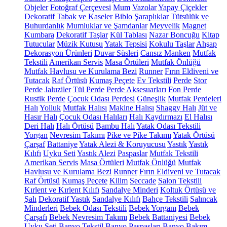
Objeler
Fotoğraf Çerçevesi
Mum
Vazolar
Yapay Çiçekler
Dekoratif Tabak ve Kaseler
Biblo
Şaraplıklar
Tütsülük ve
Buhurdanlık
Mumluklar ve Şamdanlar
Meyvelik
Magnet
Kumbara
Dekoratif Taşlar
Kül Tablası
Nazar Boncuğu
Kitap
Tutucular
Müzik Kutusu
Yatak Tepsisi
Kokulu Taşlar
Ahşap
Dekorasyon Ürünleri
Duvar Süsleri
Cansız Manken
Mutfak
Tekstili
Amerikan Servis
Masa Örtüleri
Mutfak Önlüğü
Mutfak Havlusu ve Kurulama Bezi
Runner
Fırın Eldiveni ve
Tutacak
Raf Örtüsü
Kumaş Peçete
Ev Tekstili
Perde
Stor
Perde
Jaluziler
Tül Perde
Perde Aksesuarları
Fon Perde
Rustik Perde
Çocuk Odası Perdesi
Güneşlik
Mutfak Perdeleri
Halı
Yolluk
Mutfak Halısı
Makine Halısı
Shaggy Halı
Jüt ve
Hasır Halı
Çocuk Odası Halıları
Halı Kaydırmazı
El Halısı
Deri Halı
Halı Örtüsü
Bambu Halı
Yatak Odası Tekstili
Yorgan
Nevresim Takımı
Pike ve Pike Takımı
Yatak Örtüsü
Çarşaf
Battaniye
Yatak Alezi & Koruyucusu
Yastık
Yastık
Kılıfı
Uyku Seti
Yastık Alezi
Paspaslar
Mutfak Tekstili
Amerikan Servis
Masa Örtüleri
Mutfak Önlüğü
Mutfak
Havlusu ve Kurulama Bezi
Runner
Fırın Eldiveni ve Tutacak
Raf Örtüsü
Kumaş Peçete
Kilim
Seccade
Salon Tekstili
Kırlent ve Kırlent Kılıfı
Sandalye Minderi
Koltuk Örtüsü ve
Şalı
Dekoratif Yastık
Sandalye Kılıfı
Bahçe Tekstili
Salıncak
Minderleri
Bebek Odası Tekstili
Bebek Yorganı
Bebek
Çarşafı
Bebek Nevresim Takımı
Bebek Battaniyesi
Bebek
Uyku Seti
Banyo Tekstil
Banyo Paspasları
Banyo Bakım