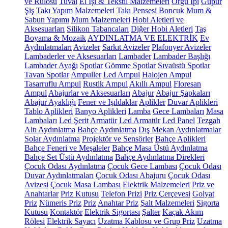
ve Rulosu
Tuval
El İşi & Tekstil Malzemeleri
Örgü İpi
Güpür
Şiş
Takı Yapım Malzemeleri
Takı Pensesi
Boncuk
Mum &
Sabun Yapımı
Mum Malzemeleri
Hobi Aletleri ve
Aksesuarları
Silikon Tabancaları
Diğer Hobi Aletleri
Taş
Boyama & Mozaik
AYDINLATMA VE ELEKTRİK
Ev
Aydınlatmaları
Avizeler
Sarkıt Avizeler
Plafonyer Avizeler
Lambaderler ve Aksesuarları
Lambader
Lambader Başlığı
Lambader Ayağı
Spotlar
Gömme Spotlar
Sıvaüstü Spotlar
Tavan Spotlar
Ampuller
Led Ampul
Halojen Ampul
Tasarruflu Ampul
Rustik Ampul
Akıllı Ampul
Floresan
Ampul
Abajurlar ve Aksesuarları
Abajur
Abajur Şapkaları
Abajur Ayaklığı
Fener ve Işıldaklar
Aplikler
Duvar Aplikleri
Tablo Aplikleri
Banyo Aplikleri
Lamba
Gece Lambaları
Masa
Lambaları
Led Şerit
Armatür
Led Armatür
Led Panel
Tezgah
Altı Aydınlatma
Bahçe Aydınlatma
Dış Mekan Aydınlatmalar
Solar Aydınlatma
Projektör ve Sensörler
Bahçe Aplikleri
Bahçe Feneri ve Meşaleler
Bahçe Masa Üstü Aydınlatma
Bahçe Set Üstü Aydınlatma
Bahçe Aydınlatma Direkleri
Çocuk Odası Aydınlatma
Çocuk Gece Lambası
Çocuk Odası
Duvar Aydınlatmaları
Çocuk Odası Abajuru
Çocuk Odası
Avizesi
Çocuk Masa Lambası
Elektrik Malzemeleri
Priz ve
Anahtarlar
Priz Kutusu
Telefon Prizi
Priz Çerçevesi
Golyat
Priz
Nümeris Priz
Priz
Anahtar Priz
Şalt Malzemeleri
Sigorta
Kutusu
Kontaktör
Elektrik Sigortası
Şalter
Kaçak Akım
Rölesi
Elektrik Sayacı
Uzatma Kablosu ve Grup Priz
Uzatma