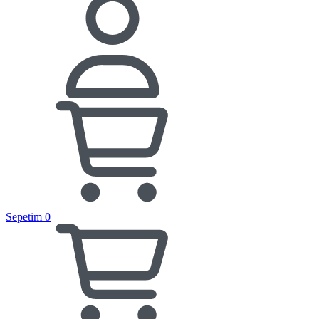
Sepetim
0