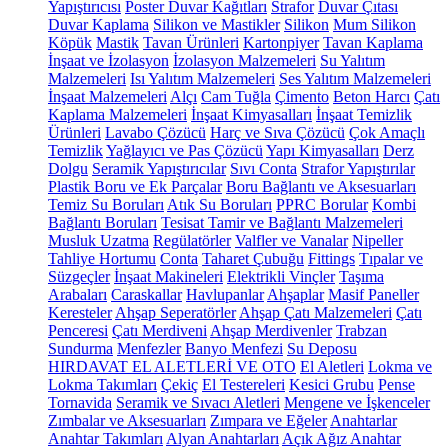
Yapıştırıcısı
Poster Duvar Kağıtları
Strafor
Duvar Çıtası
Duvar Kaplama
Silikon ve Mastikler
Silikon
Mum Silikon
Köpük
Mastik
Tavan Ürünleri
Kartonpiyer
Tavan Kaplama
İnşaat ve İzolasyon
İzolasyon Malzemeleri
Su Yalıtım
Malzemeleri
Isı Yalıtım Malzemeleri
Ses Yalıtım Malzemeleri
İnşaat Malzemeleri
Alçı
Cam Tuğla
Çimento
Beton Harcı
Çatı
Kaplama Malzemeleri
İnşaat Kimyasalları
İnşaat Temizlik
Ürünleri
Lavabo Çözücü
Harç ve Sıva Çözücü
Çok Amaçlı
Temizlik
Yağlayıcı ve Pas Çözücü
Yapı Kimyasalları
Derz
Dolgu
Seramik Yapıştırıcılar
Sıvı Conta
Strafor Yapıştırılar
Plastik Boru ve Ek Parçalar
Boru Bağlantı ve Aksesuarları
Temiz Su Boruları
Atık Su Boruları
PPRC Borular
Kombi
Bağlantı Boruları
Tesisat Tamir ve Bağlantı Malzemeleri
Musluk Uzatma
Regülatörler
Valfler ve Vanalar
Nipeller
Tahliye Hortumu
Conta
Taharet Çubuğu
Fittings
Tıpalar ve
Süzgeçler
İnşaat Makineleri
Elektrikli Vinçler
Taşıma
Arabaları
Caraskallar
Havlupanlar
Ahşaplar
Masif Paneller
Keresteler
Ahşap Seperatörler
Ahşap Çatı Malzemeleri
Çatı
Penceresi
Çatı Merdiveni
Ahşap Merdivenler
Trabzan
Sundurma
Menfezler
Banyo Menfezi
Su Deposu
HIRDAVAT EL ALETLERİ VE OTO
El Aletleri
Lokma ve
Lokma Takımları
Çekiç
El Testereleri
Kesici Grubu
Pense
Tornavida
Seramik ve Sıvacı Aletleri
Mengene ve İşkenceler
Zımbalar ve Aksesuarları
Zımpara ve Eğeler
Anahtarlar
Anahtar Takımları
Alyan Anahtarları
Açık Ağız Anahtar