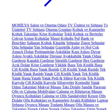
MOBİLYA
Salon ve Oturma Odası
TV Ünitesi ve Sehpası
Tv
Üniteleri
TV Sehpası
Oturma Grupları
Koltuk ve Kanepeler
Koltuk Takımları
Köşe Koltuklar
Tekli Koltuk ve Berjerler
Çekyat
Armut Koltuklar
Masaj Koltuğu
Puf
Bank ve
Benchler
Sallanan Koltuk
Kitaplık
Sehpalar
Zigon Sehpalar
Orta Sehpalar
Yan Sehpalar
Gazetelik
Antre ve Hol
Çok
Amaçlı Dolap
Portmantolar
Askılıklar
Kapı Askısı
Duvar
Askısı
Ayaklı Askılıklar
Dresuar
Ayakkabılık
Yatak Odası
Gardırop
Kapaklı Gardırop
Sürgülü Gardırop
Bez Gardırop
Açık Dolap
Köşe Gardırop
Yüklük
Baza
Tek Kişilik Baza
Çift Kişilik Baza
Yatak Başlığı
Çift Kişilik Yatak Başlığı
Tek
Kişilik Yatak Başlığı
Yatak
Çift Kişilik Yatak
Tek Kişilik
Yatak
Hasta Yatağı
Yatak Pedi & Şiltesi
Karyola
Tek Kişilik
Karyola
Çift Kişilik Karyola
Şifonyerler
Komodin
Yatak
Odası Takımları
Makyaj Masası
Takı Dolabı
Sandık
Paravan
Ofis ve Çalışma Mobilyaları
Çalışma ve Bilgisayar Masası
Oyuncu Koltukları
Çalışma ve Ofis Sandalyeleri
Keson
Ofis
Dolabı
Ofis Koltukları ve Kanepeleri
Ayaklı Küllükler
Laptop
Sehpası
Oyuncu Masası
Toplantı Masası
Ofis Masası ve
Takımları
Yemek Odası
Yemek Odası Takımları
Vitrin
Yemek