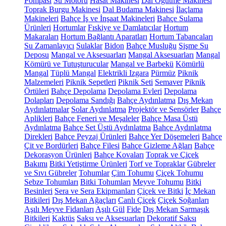
Pompası
Su Motoru
Hasat Makinesi
Dal Öğütme Makinesi
Toprak Burgu Makinesi
Dal Budama Makinesi
İlaçlama
Makineleri
Bahçe İş ve İnşaat Makineleri
Bahçe Sulama
Ürünleri
Hortumlar
Fıskiye ve Damlatıcılar
Hortum
Makaraları
Hortum Bağlantı Aparatları
Hortum Tabancaları
Su Zamanlayıcı
Sulaklar
Bidon
Bahçe Musluğu
Şişme Su
Deposu
Mangal ve Aksesuarları
Mangal Aksesuarları
Mangal
Kömürü ve Tutuşturucular
Mangal ve Barbekü
Kömürlü
Mangal
Tüplü Mangal
Elektrikli Izgara
Pürmüz
Piknik
Malzemeleri
Piknik Sepetleri
Piknik Seti
Semaver
Piknik
Örtüleri
Bahçe Depolama
Depolama Evleri
Depolama
Dolapları
Depolama Sandığı
Bahçe Aydınlatma
Dış Mekan
Aydınlatmalar
Solar Aydınlatma
Projektör ve Sensörler
Bahçe
Aplikleri
Bahçe Feneri ve Meşaleler
Bahçe Masa Üstü
Aydınlatma
Bahçe Set Üstü Aydınlatma
Bahçe Aydınlatma
Direkleri
Bahçe Peyzaj Ürünleri
Bahçe Yer Döşemeleri
Bahçe
Çit ve Bordürleri
Bahçe Filesi
Bahçe Gizleme Ağları
Bahçe
Dekorasyon Ürünleri
Bahçe Kovaları
Toprak ve Çiçek
Bakımı
Bitki Yetiştirme Ürünleri
Torf ve Topraklar
Gübreler
ve Sıvı Gübreler
Tohumlar
Çim Tohumu
Çiçek Tohumu
Sebze Tohumları
Bitki Tohumları
Meyve Tohumu
Bitki
Besinleri
Sera ve Sera Ekipmanları
Çiçek ve Bitki
İç Mekan
Bitkileri
Dış Mekan Ağaçları
Canlı Çiçek
Çiçek Soğanları
Aşılı Meyve Fidanları
Aşılı Gül
Fide
Dış Mekan Sarmaşık
Bitkileri
Kaktüs
Saksı ve Aksesuarları
Dekoratif Saksı