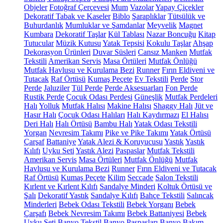
Objeler
Fotoğraf Çerçevesi
Mum
Vazolar
Yapay Çiçekler
Dekoratif Tabak ve Kaseler
Biblo
Şaraplıklar
Tütsülük ve
Buhurdanlık
Mumluklar ve Şamdanlar
Meyvelik
Magnet
Kumbara
Dekoratif Taşlar
Kül Tablası
Nazar Boncuğu
Kitap
Tutucular
Müzik Kutusu
Yatak Tepsisi
Kokulu Taşlar
Ahşap
Dekorasyon Ürünleri
Duvar Süsleri
Cansız Manken
Mutfak
Tekstili
Amerikan Servis
Masa Örtüleri
Mutfak Önlüğü
Mutfak Havlusu ve Kurulama Bezi
Runner
Fırın Eldiveni ve
Tutacak
Raf Örtüsü
Kumaş Peçete
Ev Tekstili
Perde
Stor
Perde
Jaluziler
Tül Perde
Perde Aksesuarları
Fon Perde
Rustik Perde
Çocuk Odası Perdesi
Güneşlik
Mutfak Perdeleri
Halı
Yolluk
Mutfak Halısı
Makine Halısı
Shaggy Halı
Jüt ve
Hasır Halı
Çocuk Odası Halıları
Halı Kaydırmazı
El Halısı
Deri Halı
Halı Örtüsü
Bambu Halı
Yatak Odası Tekstili
Yorgan
Nevresim Takımı
Pike ve Pike Takımı
Yatak Örtüsü
Çarşaf
Battaniye
Yatak Alezi & Koruyucusu
Yastık
Yastık
Kılıfı
Uyku Seti
Yastık Alezi
Paspaslar
Mutfak Tekstili
Amerikan Servis
Masa Örtüleri
Mutfak Önlüğü
Mutfak
Havlusu ve Kurulama Bezi
Runner
Fırın Eldiveni ve Tutacak
Raf Örtüsü
Kumaş Peçete
Kilim
Seccade
Salon Tekstili
Kırlent ve Kırlent Kılıfı
Sandalye Minderi
Koltuk Örtüsü ve
Şalı
Dekoratif Yastık
Sandalye Kılıfı
Bahçe Tekstili
Salıncak
Minderleri
Bebek Odası Tekstili
Bebek Yorganı
Bebek
Çarşafı
Bebek Nevresim Takımı
Bebek Battaniyesi
Bebek
Uyku Seti
Banyo Tekstil
Banyo Paspasları
Banyo Bakım