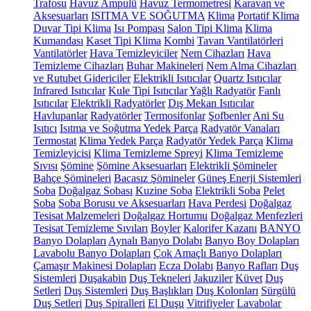
Trafosu
Havuz Ampulü
Havuz Termometresi
Karavan ve
Aksesuarları
ISITMA VE SOĞUTMA
Klima
Portatif Klima
Duvar Tipi Klima
Isı Pompası
Salon Tipi Klima
Klima
Kumandası
Kaset Tipi Klima
Kombi
Tavan Vantilatörleri
Vantilatörler
Hava Temizleyiciler
Nem Cihazları
Hava
Temizleme Cihazları
Buhar Makineleri
Nem Alma Cihazları
ve Rutubet Gidericiler
Elektrikli Isıtıcılar
Quartz Isıtıcılar
Infrared Isıtıcılar
Kule Tipi Isıtıcılar
Yağlı Radyatör
Fanlı
Isıtıcılar
Elektrikli Radyatörler
Dış Mekan Isıtıcılar
Havlupanlar
Radyatörler
Termosifonlar
Şofbenler
Ani Su
Isıtıcı
Isıtma ve Soğutma Yedek Parça
Radyatör Vanaları
Termostat
Klima Yedek Parça
Radyatör Yedek Parça
Klima
Temizleyicisi
Klima Temizleme Spreyi
Klima Temizleme
Sıvısı
Şömine
Şömine Aksesuarları
Elektrikli Şömineler
Bahçe Şömineleri
Bacasız Şömineler
Güneş Enerji Sistemleri
Soba
Doğalgaz Sobası
Kuzine Soba
Elektrikli Soba
Pelet
Soba
Soba Borusu ve Aksesuarları
Hava Perdesi
Doğalgaz
Tesisat Malzemeleri
Doğalgaz Hortumu
Doğalgaz Menfezleri
Tesisat Temizleme Sıvıları
Boyler
Kalorifer Kazanı
BANYO
Banyo Dolapları
Aynalı Banyo Dolabı
Banyo Boy Dolapları
Lavabolu Banyo Dolapları
Çok Amaçlı Banyo Dolapları
Çamaşır Makinesi Dolapları
Ecza Dolabı
Banyo Rafları
Duş
Sistemleri
Duşakabin
Duş Tekneleri
Jakuziler
Küvet
Duş
Setleri
Duş Sistemleri
Duş Başlıkları
Duş Kolonları
Sürgülü
Duş Setleri
Duş Spiralleri
El Duşu
Vitrifiyeler
Lavabolar