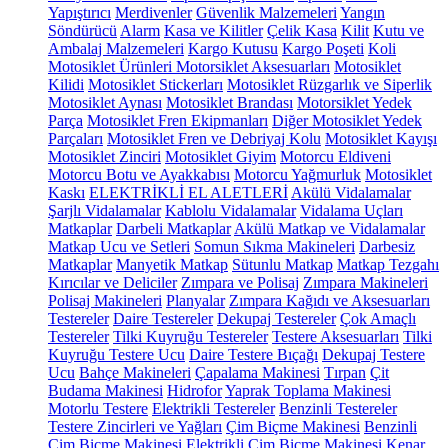
Yapıştırıcı
Merdivenler
Güvenlik Malzemeleri
Yangın
Söndürücü
Alarm
Kasa ve Kilitler
Çelik Kasa
Kilit
Kutu ve
Ambalaj Malzemeleri
Kargo Kutusu
Kargo Poşeti
Koli
Motosiklet Ürünleri
Motorsiklet Aksesuarları
Motosiklet
Kilidi
Motosiklet Stickerları
Motosiklet Rüzgarlık ve Siperlik
Motosiklet Aynası
Motosiklet Brandası
Motorsiklet Yedek
Parça
Motosiklet Fren Ekipmanları
Diğer Motosiklet Yedek
Parçaları
Motosiklet Fren ve Debriyaj Kolu
Motosiklet Kayışı
Motosiklet Zinciri
Motosiklet Giyim
Motorcu Eldiveni
Motorcu Botu ve Ayakkabısı
Motorcu Yağmurluk
Motosiklet
Kaskı
ELEKTRİKLİ EL ALETLERİ
Akülü Vidalamalar
Şarjlı Vidalamalar
Kablolu Vidalamalar
Vidalama Uçları
Matkaplar
Darbeli Matkaplar
Akülü Matkap ve Vidalamalar
Matkap Ucu ve Setleri
Somun Sıkma Makineleri
Darbesiz
Matkaplar
Manyetik Matkap
Sütunlu Matkap
Matkap Tezgahı
Kırıcılar ve Deliciler
Zımpara ve Polisaj
Zımpara Makineleri
Polisaj Makineleri
Planyalar
Zımpara Kağıdı ve Aksesuarları
Testereler
Daire Testereler
Dekupaj Testereler
Çok Amaçlı
Testereler
Tilki Kuyruğu Testereler
Testere Aksesuarları
Tilki
Kuyruğu Testere Ucu
Daire Testere Bıçağı
Dekupaj Testere
Ucu
Bahçe Makineleri
Çapalama Makinesi
Tırpan
Çit
Budama Makinesi
Hidrofor
Yaprak Toplama Makinesi
Motorlu Testere
Elektrikli Testereler
Benzinli Testereler
Testere Zincirleri ve Yağları
Çim Biçme Makinesi
Benzinli
Çim Biçme Makinesi
Elektrikli Çim Biçme Makinesi
Kenar