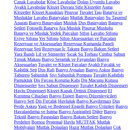
Çanak Lavabolar
Köşe Lavabolar
Dolap Uyumlu Lavabo
Ayaklı Lavabolar
Klozet
Duvara Sıfır Klozetler
Asma
Klozetler
Klozet Kapakları
Pisuvar
Tuvalet Taşı
Batarya ve
Musluklar
Lavabo Bataryaları
Mutfak Bataryaları
Su Tasarruf
Aparatı
Banyo Bataryaları
Musluk
Duş Bataryaları
Batarya
Setleri
Fotoselli Batarya
Ara Musluk
Pisuvar Musluğu
Batarya ve Musluk Yedek Parçaları
Sifon
Lavabo Sifonu
Eviye Sifonu
Yer Sifonu
Sifon Aksesuarları ve Parçaları
Rezervuar ve Aksesuarları
Rezervuar Kumanda Paneli
Rezervuar Seti
Rezervuar İç Takımı
Banyo Bakım Setleri
Yara Bandı
Lif ve Süngerler
Sıcak Su Torbası
Cımbız
Sabun
Tırnak Makası
Banyo Seramik ve Fayansları
Banyo
Aksesuarları
Tuvalet ve Klozet Fırçaları
Ayaklı Fırçalık ve
Kağıtlık Seti
Duş Rafı
Banyo Aynaları
Banyo Askısı
Banyo
Taburesi
Sabunluk
Sıvı Sabunluk Pompası
Tuvalet Kağıtlığı
Pamukluk
Diş Fırçası Koruma Kabı
Diş Macunu Kutusu
Dispenserler
Sıvı Sabun Dispenseri
Tuvalet Kağıdı Dispenseri
Havlu Dispenseri
Klozet Kapak Örtüsü Dispenseri
El
Kurutma Cihazları
Banyo Etajeri
Banyo Düzenleyicileri
Banyo Seti
Diş Fırçalık
Havluluk
Banyo Kaydırmazı
Duş
Perde Askısı
Yaşlı ve Bedensel Engelli Banyo Ürünleri
Banyo
Havalandırma ve Isıtma
Banyo Aspiratörü
Diğer
Banyo
Tekstil
Banyo Paspasları
Banyo Bakım Setleri
Banyo
Perdeleri
Bornoz
Peştemal
Havlu
MUTFAK
Mutfak
Mobilyaları
Mutfak Dolapları
Hazır Mutfak Dolapları
Çok