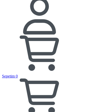
Sepetim
0