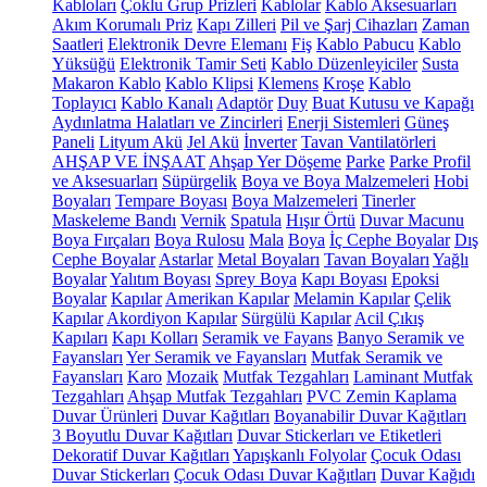
Kabloları
Çoklu Grup Prizleri
Kablolar
Kablo Aksesuarları
Akım Korumalı Priz
Kapı Zilleri
Pil ve Şarj Cihazları
Zaman
Saatleri
Elektronik Devre Elemanı
Fiş
Kablo Pabucu
Kablo
Yüksüğü
Elektronik Tamir Seti
Kablo Düzenleyiciler
Susta
Makaron Kablo
Kablo Klipsi
Klemens
Kroşe
Kablo
Toplayıcı
Kablo Kanalı
Adaptör
Duy
Buat Kutusu ve Kapağı
Aydınlatma Halatları ve Zincirleri
Enerji Sistemleri
Güneş
Paneli
Lityum Akü
Jel Akü
İnverter
Tavan Vantilatörleri
AHŞAP VE İNŞAAT
Ahşap Yer Döşeme
Parke
Parke Profil
ve Aksesuarları
Süpürgelik
Boya ve Boya Malzemeleri
Hobi
Boyaları
Tempare Boyası
Boya Malzemeleri
Tinerler
Maskeleme Bandı
Vernik
Spatula
Hışır Örtü
Duvar Macunu
Boya Fırçaları
Boya Rulosu
Mala
Boya
İç Cephe Boyalar
Dış
Cephe Boyalar
Astarlar
Metal Boyaları
Tavan Boyaları
Yağlı
Boyalar
Yalıtım Boyası
Sprey Boya
Kapı Boyası
Epoksi
Boyalar
Kapılar
Amerikan Kapılar
Melamin Kapılar
Çelik
Kapılar
Akordiyon Kapılar
Sürgülü Kapılar
Acil Çıkış
Kapıları
Kapı Kolları
Seramik ve Fayans
Banyo Seramik ve
Fayansları
Yer Seramik ve Fayansları
Mutfak Seramik ve
Fayansları
Karo
Mozaik
Mutfak Tezgahları
Laminant Mutfak
Tezgahları
Ahşap Mutfak Tezgahları
PVC Zemin Kaplama
Duvar Ürünleri
Duvar Kağıtları
Boyanabilir Duvar Kağıtları
3 Boyutlu Duvar Kağıtları
Duvar Stickerları ve Etiketleri
Dekoratif Duvar Kağıtları
Yapışkanlı Folyolar
Çocuk Odası
Duvar Stickerları
Çocuk Odası Duvar Kağıtları
Duvar Kağıdı