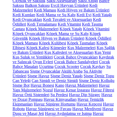
Çiçeklik ve Saksılık
Saksı Aksesuarları
Saksı Altlığı
Bahçe
Saksısı
Balkon Saksısı
Evcil Hayvan Ürünleri
Kedi
Malzemeleri
Kedi Maması
Kedi Hijyen ve Bakım Ürünleri
Kedi Kumları
Kedi Mama ve Su Kabı
Kedi Evi
Kedi Yatağı
Kedi Oyuncakları
Kedi Tuvaleti ve Aksesuarları
Kedi
Ödülleri
Kedi Tırmalaması
Kedi Vitamini
Kedi Taşıma
Çantası
Köpek Malzemeleri
Köpek Yatağı
Köpek Vitamini
Köpek Oyuncakları
Köpek Mama ve Su Kabı
Köpek
Güvenlik
Köpek Hijyen ve Bakım Ürünleri
Köpek Ödülleri
Köpek Maması
Köpek Kulübesi
Köpek Tasmaları
Köpek
Elbisesi
Köpek Kafesi
Kümesler
Kuş Malzemeleri
Kuş Sağlık
ve Bakım Ürünleri
Kuş Kafesleri ve Aksesuarları
Kuş Yemi
Kuş Suluk ve Yemlikleri
Çocuk Bahçe Oyuncakları
Kaydırak
ve Salıncak
Oyun Evleri
Çocuk Bahçe Sandalyeleri
Çocuk
Bahçe Masaları
Uçurtma
Çocuk Scooter
Çocuk Kaykay
Su
Tabancası
Şişme Oyuncaklar
Akülü Araba
Su Aktivite
Ürünleri
Şişme Havuz
Şişme Deniz Yatağı
Şişme Deniz Topu
Can Yeleği
Can Simidi ve Deniz Simidi
Şişme Deniz Kolluğu
Şişme Bot
Havuz Bonesi
Kano
Havuz Malzemeleri
Havuz
Yapı Malzemeleri
Nozul
Havuz Kenar Izgarası
Havuz Filtresi
Havuz Örtü Sistemleri
Su Perdesi
Havuz Dip Süzgeç
Havuz
ve Dozaj Pompası
Havuz Kimyasalları
Havuz Temizlik
Ekipmanları
Havuz Süpürge Hortumu
Havuz Kepçesi
Havuz
Robotu
Havuz Süpürgesi ve Fırçası
Havuz Merdiveni
Havuz
Duşu ve Masaj Jeti
Havuz Aydınlatma ve Isıtma
Havuz