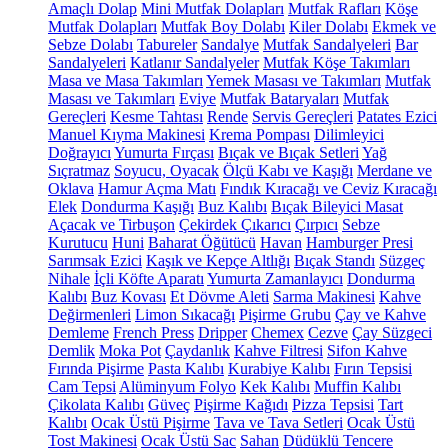
Amaçlı Dolap
Mini Mutfak Dolapları
Mutfak Rafları
Köşe
Mutfak Dolapları
Mutfak Boy Dolabı
Kiler Dolabı
Ekmek ve
Sebze Dolabı
Tabureler
Sandalye
Mutfak Sandalyeleri
Bar
Sandalyeleri
Katlanır Sandalyeler
Mutfak Köşe Takımları
Masa ve Masa Takımları
Yemek Masası ve Takımları
Mutfak
Masası ve Takımları
Eviye
Mutfak Bataryaları
Mutfak
Gereçleri
Kesme Tahtası
Rende
Servis Gereçleri
Patates Ezici
Manuel Kıyma Makinesi
Krema Pompası
Dilimleyici
Doğrayıcı
Yumurta Fırçası
Bıçak ve Bıçak Setleri
Yağ
Sıçratmaz
Soyucu, Oyacak
Ölçü Kabı ve Kaşığı
Merdane ve
Oklava
Hamur Açma Matı
Fındık Kıracağı ve Ceviz Kıracağı
Elek
Dondurma Kaşığı
Buz Kalıbı
Bıçak Bileyici Masat
Açacak ve Tirbuşon
Çekirdek Çıkarıcı
Çırpıcı
Sebze
Kurutucu
Huni
Baharat Öğütücü
Havan
Hamburger Presi
Sarımsak Ezici
Kaşık ve Kepçe Altlığı
Bıçak Standı
Süzgeç
Nihale
İçli Köfte Aparatı
Yumurta Zamanlayıcı
Dondurma
Kalıbı
Buz Kovası
Et Dövme Aleti
Sarma Makinesi
Kahve
Değirmenleri
Limon Sıkacağı
Pişirme Grubu
Çay ve Kahve
Demleme
French Press
Dripper
Chemex
Cezve
Çay Süzgeci
Demlik
Moka Pot
Çaydanlık
Kahve Filtresi
Sifon Kahve
Fırında Pişirme
Pasta Kalıbı
Kurabiye Kalıbı
Fırın Tepsisi
Cam Tepsi
Alüminyum Folyo
Kek Kalıbı
Muffin Kalıbı
Çikolata Kalıbı
Güveç
Pişirme Kağıdı
Pizza Tepsisi
Tart
Kalıbı
Ocak Üstü Pişirme
Tava ve Tava Setleri
Ocak Üstü
Tost Makinesi
Ocak Üstü Sac
Sahan
Düdüklü Tencere