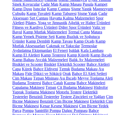
Sinek Kovucular
Çadır Matı
Kamp Masası
Pusula
Kampet
Kamp Duşu
Isıtıcılar
Kamp Çantası
Şişme Yastık
Magnezyum
Çubuğu
Kamp Tuvaleti
Kamp Taburesi
Şişme Yatak
Çadır
Aksesuarı
Sırt Çantası
Hayatta Kalma Malzemeleri
Spor
Aletleri
Pilates, Yoga ve Jimnastik
Ağırlık ve Halter Ürünleri
Fitness ve Kardiyo Ürünleri
Diğer Spor Ürünleri
Valiz ve
Bavul
Kamp Mutfak Malzemeleri
Termal Çanta
Matara
Kamp Yemek Pişirme Seti
Kamp Buzluk ve Soğutucu
Ürünler
Kamp Demliği
Kamp Tavası
Kamp Ocağı
Kamp
Mutfak Aksesuarları
Çakmak ve Yakıcılar
Termoslar
Aydınlatma Ekipmanları
El Feneri
Işıldak
Kafa Lambası
Kamp El Aletleri
Kamp Testeresi
Kamp Küreği
Kamp Bıçağı
Kamp Baltası
Avcılık Malzemeleri
Balık Av Malzemeleri
Bisiklet ve Scooter
Bisiklet
Elektrikli Scooter
Bahçe Aletleri
Çapa
Kürek
Bahçe Eldiveni
Tırmık
Budama Makası
Aşı
Makası
Fide Dikici ve Sökücü
Orak
Bahçe El Aleti Setleri
Çim Makası
Tırpan Misinası
Aşı Bıçağı
Meyve Toplama Aleti
Budama Testeresi
Bahçe Çatalı
Kazma
Bahçe Makineleri
Çapalama Makinesi
Tırpan
Çit Budama Makinesi
Hidrofor
Yaprak Toplama Makinesi
Motorlu Testere
Elektrikli
Testereler
Benzinli Testereler
Testere Zincirleri ve Yağları
Çim
Biçme Makinesi
Benzinli Çim Biçme Makinesi
Elektrikli Çim
Biçme Makinesi
Kenar Kesme Makinesi
Çim Biçme Yedek
Parça
Pompa
Santrifüj Pompa
Dalgıç Pompası
Bahçe