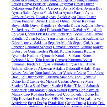
Setleri
Banyo Perdeleri
Bornoz
Peştemal
Havlu
Duvar
Dekorasyonu
Raf
Ayna
Çerçeveli Ayna
Makyaj Aynası
Boy
Aynası
Salon Aynası
Yatak Odası Aynası
Parçalı Ayna
Dresuar Aynası
Duvar Aynası
Ayaklı Ayna
Tablo
Poster
Duvar Panoları
Duvar Halısı ve Örtüsü
Duvar Kağıtları
Boyanabilir Duvar Kağıtları
3 Boyutlu Duvar Kağıtları
Duvar
Stickerları ve Etiketleri
Dekoratif Duvar Kağıtları
Yapışkanlı
Folyolar
Çocuk Odası Duvar Stickerları
Çocuk Odası Duvar
Kağıtları
Duvar Kağıdı Yapıştırıcısı
Poster Duvar Kağıtları
Ev
Düzenleme ve Saklama
Sepetler
Mutfak Sepeti
Çok Amaçlı
Sepetler
Dekoratif Sepetler
Çamaşır Sepetleri
Kutular
Makyaj
Kutusu ve Organizerleri
Plastik Kutular
Kumaş Kutular
Ayakkabı Kutuları
Oyuncak Kutuları
Saklama Kutusu
Dekoratif Kutu
Takı Kutusu
Çamaşır Kurutma Askısı
Saklama Hurçları
Hurçlar
Vakumlu Hurçlar
Halı Hurcu
Askılar
Elbise ve Aksesuar Askıları
Dekoratif Askılar
Kapı
Arkası Askıları
Yapışkanlı Askılar
Vestiyer Askısı
Takı Askısı
Bavul İçi Düzenleyici
Kurutma Makinesi Topu
Şemsiye
Dolap İçi Düzenleyici
Makyaj Çantası
Duvar ve Masa
Saatleri
Masa Saati
Duvar Saatleri
Bahçe Tekstili
Salıncak
Minderleri
Ütü Masası
Çöp Kovaları
Banyo Çöp Kovaları
Mutfak Çöp Kovaları
Endüstriyel Çöp Kovaları
Dolap İçi
Çöp Kovaları
Kırtasiye ve Ofis Malzemeleri
Dosyalama ve
Arşivleme
Poşet Dosya
Evrak Rafı
Çıtçıtlı Dosya
Klasör
Telli