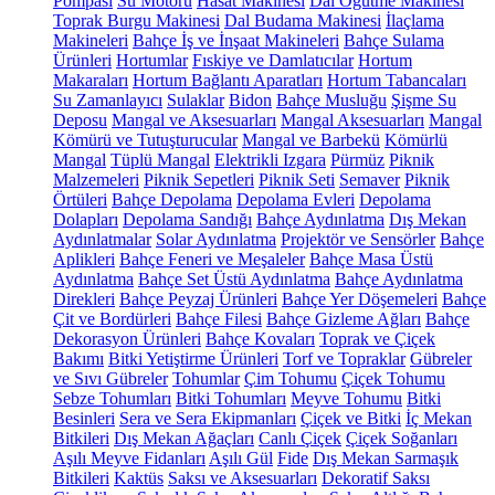
Pompası
Su Motoru
Hasat Makinesi
Dal Öğütme Makinesi
Toprak Burgu Makinesi
Dal Budama Makinesi
İlaçlama
Makineleri
Bahçe İş ve İnşaat Makineleri
Bahçe Sulama
Ürünleri
Hortumlar
Fıskiye ve Damlatıcılar
Hortum
Makaraları
Hortum Bağlantı Aparatları
Hortum Tabancaları
Su Zamanlayıcı
Sulaklar
Bidon
Bahçe Musluğu
Şişme Su
Deposu
Mangal ve Aksesuarları
Mangal Aksesuarları
Mangal
Kömürü ve Tutuşturucular
Mangal ve Barbekü
Kömürlü
Mangal
Tüplü Mangal
Elektrikli Izgara
Pürmüz
Piknik
Malzemeleri
Piknik Sepetleri
Piknik Seti
Semaver
Piknik
Örtüleri
Bahçe Depolama
Depolama Evleri
Depolama
Dolapları
Depolama Sandığı
Bahçe Aydınlatma
Dış Mekan
Aydınlatmalar
Solar Aydınlatma
Projektör ve Sensörler
Bahçe
Aplikleri
Bahçe Feneri ve Meşaleler
Bahçe Masa Üstü
Aydınlatma
Bahçe Set Üstü Aydınlatma
Bahçe Aydınlatma
Direkleri
Bahçe Peyzaj Ürünleri
Bahçe Yer Döşemeleri
Bahçe
Çit ve Bordürleri
Bahçe Filesi
Bahçe Gizleme Ağları
Bahçe
Dekorasyon Ürünleri
Bahçe Kovaları
Toprak ve Çiçek
Bakımı
Bitki Yetiştirme Ürünleri
Torf ve Topraklar
Gübreler
ve Sıvı Gübreler
Tohumlar
Çim Tohumu
Çiçek Tohumu
Sebze Tohumları
Bitki Tohumları
Meyve Tohumu
Bitki
Besinleri
Sera ve Sera Ekipmanları
Çiçek ve Bitki
İç Mekan
Bitkileri
Dış Mekan Ağaçları
Canlı Çiçek
Çiçek Soğanları
Aşılı Meyve Fidanları
Aşılı Gül
Fide
Dış Mekan Sarmaşık
Bitkileri
Kaktüs
Saksı ve Aksesuarları
Dekoratif Saksı