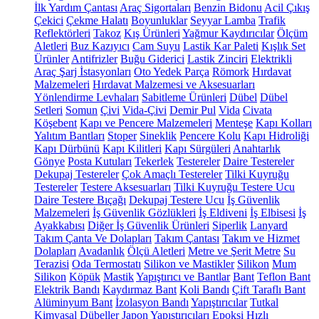
İlk Yardım Çantası
Araç Sigortaları
Benzin Bidonu
Acil Çıkış
Çekici
Çekme Halatı
Boyunluklar
Seyyar Lamba
Trafik
Reflektörleri
Takoz
Kış Ürünleri
Yağmur Kaydırıcılar
Ölçüm
Aletleri
Buz Kazıyıcı
Cam Suyu
Lastik Kar Paleti
Kışlık Set
Ürünler
Antifrizler
Buğu Giderici
Lastik Zinciri
Elektrikli
Araç Şarj İstasyonları
Oto Yedek Parça
Römork
Hırdavat
Malzemeleri
Hırdavat Malzemesi ve Aksesuarları
Yönlendirme Levhaları
Sabitleme Ürünleri
Dübel
Dübel
Setleri
Somun
Çivi
Vida-Çivi
Demir Pul
Vida
Civata
Köşebent
Kapı ve Pencere Malzemeleri
Menteşe
Kapı Kolları
Yalıtım Bantları
Stoper
Sineklik
Pencere Kolu
Kapı Hidroliği
Kapı Dürbünü
Kapı Kilitleri
Kapı Sürgüleri
Anahtarlık
Gönye
Posta Kutuları
Tekerlek
Testereler
Daire Testereler
Dekupaj Testereler
Çok Amaçlı Testereler
Tilki Kuyruğu
Testereler
Testere Aksesuarları
Tilki Kuyruğu Testere Ucu
Daire Testere Bıçağı
Dekupaj Testere Ucu
İş Güvenlik
Malzemeleri
İş Güvenlik Gözlükleri
İş Eldiveni
İş Elbisesi
İş
Ayakkabısı
Diğer İş Güvenlik Ürünleri
Siperlik
Lanyard
Takım Çanta Ve Dolapları
Takım Çantası
Takım ve Hizmet
Dolapları
Avadanlık
Ölçü Aletleri
Metre ve Şerit Metre
Su
Terazisi
Oda Termostatı
Silikon ve Mastikler
Silikon
Mum
Silikon
Köpük
Mastik
Yapıştırıcı ve Bantlar
Bant
Teflon Bant
Elektrik Bandı
Kaydırmaz Bant
Koli Bandı
Çift Taraflı Bant
Alüminyum Bant
İzolasyon Bandı
Yapıştırıcılar
Tutkal
Kimyasal Dübeller
Japon Yapıştırıcıları
Epoksi
Hızlı