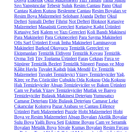
Dosya
Etiketlik
Okul Malzemeleri
Yazı Tahtası
Tahta Silgisi
Sıvı Yapıştırıcılar
Tebeşir
Suluk
Resim Çantası
Pano
Okul
Çantası
Kalem Kutusu
Beslenme Çantası
Resim Boyaları ve
Resim Boya Malzemeleri
Selobant
Ajanda
Defter
Okul
Defteri
Spiralli Defter
Fihrist
Not Defteri
Bloknot
Kırtasiye
Malzemeleri
Masaüstü Gereçleri
Kırtasiye Kağıt Ürünleri
Kırtasiye Seti
Kalem ve Yazı Gereçleri
Koli Bandı Makinesi
Para Makineleri
Para Çekmeceleri
Para Sayma Makineleri
Ofis Sarf Ürünleri
Evrak İmha Makineleri
Laminasyon
Makineleri
Barkod Okuyucu
Temizlik Gereçleri ve
Ekipmanları
Temizlik Eldiveni
Temizlik Kovası
Temizlik,
Ovma Teli
Tüy Toplama Ürünleri
Faraş
Çekpas
Fırça ve
Süpürge
Temizlik Bezleri
Temizlik Süngeri
Paspas ve Mop
Kâğıt Havlu
Tuvalet Kağıdı
Islak Mendil
Ev Temizlik
Malzemeleri
Tuvalet Temizleyici
Yüzey Temizleyiciler
Yağ,
Kireç ve Pas Çözücüler
Çubuklu Oda Kokusu
Oda Kokusu
Halı Temizleyiciler
Ahşap Temizleyiciler ve Bakım Ürünleri
Cam ve Parlak Yüzey Temizleyiciler
Mutfak ve Banyo
Temizleyiciler
Bulaşık Makinesi Deterjanı
Yumuşatıcı
Çamaşır Deterjanı
Elde Bulaşık Deterjanı
Çamaşır Leke
Çıkarıcılar
Kolonya
Pazar Arabası ve Çantası
Eğlence
Ürünleri
Parti Malzemeleri
Puzzle
Hobi Malzemeleri
Hobi
Boya ve Resim Malzemeleri
Ahşap Boyaları
Akrilik Boyalar
Sulu Boya
Yağlı Boya Seti
Eskitme Boyası
Cam ve Seramik
Boyaları
Metalik Boya
Şövale
Kumaş Boyaları
Resim Fırçası