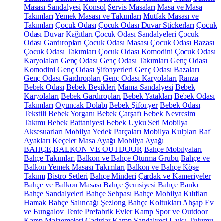
Masası Sandalyesi
Konsol
Servis Masaları
Masa ve Masa
Takımları
Yemek Masası ve Takımları
Mutfak Masası ve
Takımları
Çocuk Odası
Çocuk Odası Duvar Stickerları
Çocuk
Odası Duvar Kağıtları
Çocuk Odası Sandalyeleri
Çocuk
Odası Gardıropları
Çocuk Odası Masası
Çocuk Odası Bazası
Çocuk Odası Takımları
Çocuk Odası Komodini
Çocuk Odası
Karyolaları
Genç Odası
Genç Odası Takımları
Genç Odası
Komodini
Genç Odası Şifonyerleri
Genç Odası Bazaları
Genç Odası Gardıropları
Genç Odası Karyolaları
Ranza
Bebek Odası
Bebek Beşikleri
Mama Sandalyesi
Bebek
Karyolaları
Bebek Gardıropları
Bebek Yatakları
Bebek Odası
Takımları
Oyuncak Dolabı
Bebek Şifonyer
Bebek Odası
Tekstili
Bebek Yorganı
Bebek Çarşafı
Bebek Nevresim
Takımı
Bebek Battaniyesi
Bebek Uyku Seti
Mobilya
Aksesuarları
Mobilya Yedek Parçaları
Mobilya Kulpları
Raf
Ayakları
Keçeler
Masa Ayağı
Mobilya Ayağı
BAHÇE,BALKON VE OUTDOOR
Bahçe Mobilyaları
Bahçe Takımları
Balkon ve Bahçe Oturma Grubu
Bahçe ve
Balkon Yemek Masası Takımları
Balkon ve Bahçe Köşe
Takımı
Bistro Setleri
Bahçe Minderi
Çardak ve Kameriyeler
Bahçe ve Balkon Masası
Bahçe Şemsiyesi
Bahçe Bankı
Bahçe Sandalyeleri
Bahçe Sehpası
Bahçe Mobilya Kılıfları
Hamak
Bahçe Salıncağı
Şezlong
Bahçe Koltukları
Ahşap Ev
ve Bungalov
Tente
Prefabrik Evler
Kamp Spor ve Outdoor
Kamp Malzemeleri
Çadırlar
Kamp Sandalyesi
Uyku Tulumu