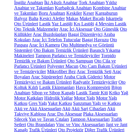
İngiliz Anahtarı
İki Ağızlı Anahtar
Tork Anahtarı
Yıldız
Anahtar ve Takımları
Kurbağcık Anahtarı
Kombine Anahtar
ve Takımları
Boru Anahtarı
Keskiler
Keser
Kargaburun
Balyoz
Balta
Kesici Aletler
Makas
Maket Bıçağı
Iskarpela
Oto Ürünleri
Lastik
Yaz Lastiği
Kış Lastiği
4 Mevsim Lastik
Oto Teknik Malzemeler
Araç İçi Aksesuar
Oto Güneşlik
Oto
Küllükler
Araç Buzdolapları
Bagaj Düzenleyici
Araba
Kokuları
Araç İçi Telefon Tutucular
Bagaj Havuzu
Oto
Paspası
Araç İçi Kamera
Oto Multimedya ve Görüntü
Sistemleri
Oto Bakım Temizlik Ürünleri
Basınçlı Yıkama
Makineleri
Tampon Parlatıcı ve Temizleyiciler
Torpido
Temizlik ve Bakım Ürünleri
Oto Şampuan
Oto Cila ve
Parlatıcı Ürünleri
Polyester Macun
Oto Cam Bakım Ürünleri
ve Temizleyiciler
Mikrofiber Bez
Araç Temizlik Seti
Araç
Boyaları
Araç Süpürgeleri
Araba Çizik Giderici
Motor
Temizleyici ve Bakım Ürünleri
Radyatör Temizleyiciler
Oto
Koltuk Kılıfı
Lastik Ekipmanları
Hava Kompresörü
Bijon
Anahtarı
Sibop ve Sibop Kapağı
Lastik Tamir Kiti
Kriko
Yağ
Motor Katkıları
Hidrolik Yağlar
Motor Yağı
Motor Yağı
Katkısı
Gres Yağı
Yakıt Katkısı
Şanzıman Yağı ve Katkısı
Akü ve Akü Aksesuarları
Akü
Akü Şarj Cihazları
Akü
Takviye Kablosu
Araç Dış Aksesuar
Plaka Aksesuarları
Silecek
Yan ve Tavan Çıtaları
Tampon Aksesuarları
Trafik
Setleri
Oto Brandaları
Vinç ve Vinç Aksesuarları
Jant ve Jant
Kapağı
Trafik Ürünleri
Oto Projektör
Diğer Trafik Ürünleri