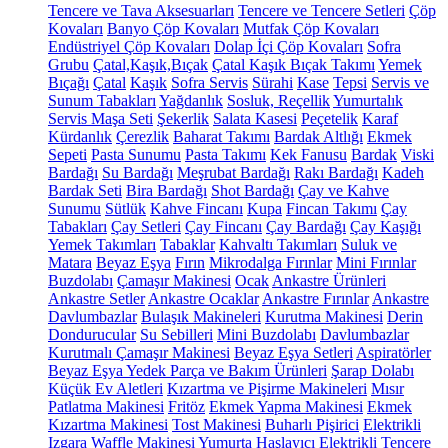
Tencere ve Tava Aksesuarları
Tencere ve Tencere Setleri
Çöp
Kovaları
Banyo Çöp Kovaları
Mutfak Çöp Kovaları
Endüstriyel Çöp Kovaları
Dolap İçi Çöp Kovaları
Sofra
Grubu
Çatal,Kaşık,Bıçak
Çatal Kaşık Bıçak Takımı
Yemek
Bıçağı
Çatal
Kaşık
Sofra Servis
Sürahi
Kase
Tepsi
Servis ve
Sunum Tabakları
Yağdanlık
Sosluk, Reçellik
Yumurtalık
Servis Maşa Seti
Şekerlik
Salata Kasesi
Peçetelik
Karaf
Kürdanlık
Çerezlik
Baharat Takımı
Bardak Altlığı
Ekmek
Sepeti
Pasta Sunumu
Pasta Takımı
Kek Fanusu
Bardak
Viski
Bardağı
Su Bardağı
Meşrubat Bardağı
Rakı Bardağı
Kadeh
Bardak Seti
Bira Bardağı
Shot Bardağı
Çay ve Kahve
Sunumu
Sütlük
Kahve Fincanı
Kupa
Fincan Takımı
Çay
Tabakları
Çay Setleri
Çay Fincanı
Çay Bardağı
Çay Kaşığı
Yemek Takımları
Tabaklar
Kahvaltı Takımları
Suluk ve
Matara
Beyaz Eşya
Fırın
Mikrodalga Fırınlar
Mini Fırınlar
Buzdolabı
Çamaşır Makinesi
Ocak
Ankastre Ürünleri
Ankastre Setler
Ankastre Ocaklar
Ankastre Fırınlar
Ankastre
Davlumbazlar
Bulaşık Makineleri
Kurutma Makinesi
Derin
Dondurucular
Su Sebilleri
Mini Buzdolabı
Davlumbazlar
Kurutmalı Çamaşır Makinesi
Beyaz Eşya Setleri
Aspiratörler
Beyaz Eşya Yedek Parça ve Bakım Ürünleri
Şarap Dolabı
Küçük Ev Aletleri
Kızartma ve Pişirme Makineleri
Mısır
Patlatma Makinesi
Fritöz
Ekmek Yapma Makinesi
Ekmek
Kızartma Makinesi
Tost Makinesi
Buharlı Pişirici
Elektrikli
Izgara
Waffle Makinesi
Yumurta Haşlayıcı
Elektrikli Tencere