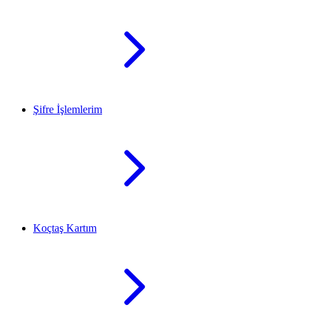
Şifre İşlemlerim
Koçtaş Kartım