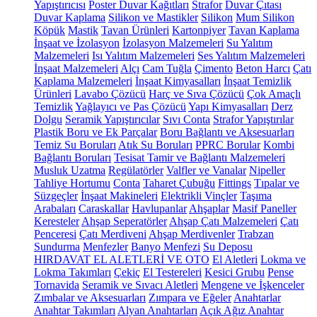
Yapıştırıcısı
Poster Duvar Kağıtları
Strafor
Duvar Çıtası
Duvar Kaplama
Silikon ve Mastikler
Silikon
Mum Silikon
Köpük
Mastik
Tavan Ürünleri
Kartonpiyer
Tavan Kaplama
İnşaat ve İzolasyon
İzolasyon Malzemeleri
Su Yalıtım
Malzemeleri
Isı Yalıtım Malzemeleri
Ses Yalıtım Malzemeleri
İnşaat Malzemeleri
Alçı
Cam Tuğla
Çimento
Beton Harcı
Çatı
Kaplama Malzemeleri
İnşaat Kimyasalları
İnşaat Temizlik
Ürünleri
Lavabo Çözücü
Harç ve Sıva Çözücü
Çok Amaçlı
Temizlik
Yağlayıcı ve Pas Çözücü
Yapı Kimyasalları
Derz
Dolgu
Seramik Yapıştırıcılar
Sıvı Conta
Strafor Yapıştırılar
Plastik Boru ve Ek Parçalar
Boru Bağlantı ve Aksesuarları
Temiz Su Boruları
Atık Su Boruları
PPRC Borular
Kombi
Bağlantı Boruları
Tesisat Tamir ve Bağlantı Malzemeleri
Musluk Uzatma
Regülatörler
Valfler ve Vanalar
Nipeller
Tahliye Hortumu
Conta
Taharet Çubuğu
Fittings
Tıpalar ve
Süzgeçler
İnşaat Makineleri
Elektrikli Vinçler
Taşıma
Arabaları
Caraskallar
Havlupanlar
Ahşaplar
Masif Paneller
Keresteler
Ahşap Seperatörler
Ahşap Çatı Malzemeleri
Çatı
Penceresi
Çatı Merdiveni
Ahşap Merdivenler
Trabzan
Sundurma
Menfezler
Banyo Menfezi
Su Deposu
HIRDAVAT EL ALETLERİ VE OTO
El Aletleri
Lokma ve
Lokma Takımları
Çekiç
El Testereleri
Kesici Grubu
Pense
Tornavida
Seramik ve Sıvacı Aletleri
Mengene ve İşkenceler
Zımbalar ve Aksesuarları
Zımpara ve Eğeler
Anahtarlar
Anahtar Takımları
Alyan Anahtarları
Açık Ağız Anahtar