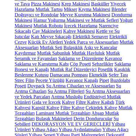
ve Tava
Pizza Makinesi
Krep Makinesi
Basküller
Yiyecek
Hazırlama
Mutfak Tartısı
Mikser
Kıyma Makinesi
Blender
Doğrayıcı ve Rondolar
Meyve Kurutma Makinesi
Dondurma
Makinesi
Hamur Yoğurma Makinesi ve Mutfak Şefleri
Yoğurt
Makinesi
Mutfak Robotu
İçecek Hazırlama
Narenciye
Sıkacağı
Çay Makineleri
Kahve Makinesi
Kettle ve Su
Isıtıcılar
Katı Meyve Sıkacağı
Elektrikli Semaver
Elektrikli
Cezve
Küçük Ev Aletleri Yedek Parça ve Aksesuarları
Mutfak
Aksesuarları
Mutfak Seti
Bulaşıklık
Askı ve Kancalar
Kaydırmaz
Mutfak Sabunluk
Mutfak Havluluk
Mutfak
Seramik ve Fayansları
Saklama ve Düzenleme
Kavanoz
Saklama ve Karıştırma Kabı
Çöp Poşeti
Sebzelikler
Saklama
Bonesi ve Kapağı
Mutfak Raf Düzenleyici
Poşetlik
Kaşıklık
Beslenme Kutusu
Damacana Pompası
Ekmeklik
Sefer Tası
Streç Film
Peçete Yüzüğü
Kavanoz Kapağı
Pipet
Buzdolabı
Poşeti
Doypack
Su Arıtma Cihazları ve Aksesuarları
Su
Arıtma Cihazları
Su Arıtma Filtreleri
Su Arıtma Aksesuarları
ve Yedek Parçaları
Arıtma Musluğu
Endüstriyel Mutfak
Ürünleri
Gıda ve İçecek
Kahve
Filtre Kahve Kağıdı
Türk
Kahvesi
Kapsül Kahve
Filtre Kahve
Çekirdek Kahve
Mutfak
Tezgahları
Laminant Mutfak Tezgahları
Ahşap Mutfak
Tezgahları
Bulaşık Makineleri
Derin Dondurucular
Su
Sebilleri
DEKORASYON VE EV GEREÇLERİ
Yılbaşı
Ürünleri
Yılbaşı Ağacı
Yılbaşı Aydınlatmaları
Yılbaşı Ağacı
Süsleri
Yılbaşı Sepeti
Yılbaşı Parti Malzemeleri
Dekoratif