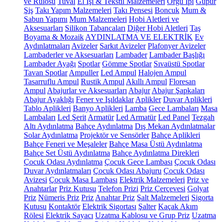
ve Rulosu
Tuval
El İşi & Tekstil Malzemeleri
Örgü İpi
Güpür
Şiş
Takı Yapım Malzemeleri
Takı Pensesi
Boncuk
Mum &
Sabun Yapımı
Mum Malzemeleri
Hobi Aletleri ve
Aksesuarları
Silikon Tabancaları
Diğer Hobi Aletleri
Taş
Boyama & Mozaik
AYDINLATMA VE ELEKTRİK
Ev
Aydınlatmaları
Avizeler
Sarkıt Avizeler
Plafonyer Avizeler
Lambaderler ve Aksesuarları
Lambader
Lambader Başlığı
Lambader Ayağı
Spotlar
Gömme Spotlar
Sıvaüstü Spotlar
Tavan Spotlar
Ampuller
Led Ampul
Halojen Ampul
Tasarruflu Ampul
Rustik Ampul
Akıllı Ampul
Floresan
Ampul
Abajurlar ve Aksesuarları
Abajur
Abajur Şapkaları
Abajur Ayaklığı
Fener ve Işıldaklar
Aplikler
Duvar Aplikleri
Tablo Aplikleri
Banyo Aplikleri
Lamba
Gece Lambaları
Masa
Lambaları
Led Şerit
Armatür
Led Armatür
Led Panel
Tezgah
Altı Aydınlatma
Bahçe Aydınlatma
Dış Mekan Aydınlatmalar
Solar Aydınlatma
Projektör ve Sensörler
Bahçe Aplikleri
Bahçe Feneri ve Meşaleler
Bahçe Masa Üstü Aydınlatma
Bahçe Set Üstü Aydınlatma
Bahçe Aydınlatma Direkleri
Çocuk Odası Aydınlatma
Çocuk Gece Lambası
Çocuk Odası
Duvar Aydınlatmaları
Çocuk Odası Abajuru
Çocuk Odası
Avizesi
Çocuk Masa Lambası
Elektrik Malzemeleri
Priz ve
Anahtarlar
Priz Kutusu
Telefon Prizi
Priz Çerçevesi
Golyat
Priz
Nümeris Priz
Priz
Anahtar Priz
Şalt Malzemeleri
Sigorta
Kutusu
Kontaktör
Elektrik Sigortası
Şalter
Kaçak Akım
Rölesi
Elektrik Sayacı
Uzatma Kablosu ve Grup Priz
Uzatma