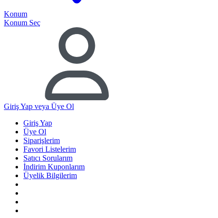
Konum
Konum Seç
Giriş Yap
veya Üye Ol
Giriş Yap
Üye Ol
Siparişlerim
Favori Listelerim
Satıcı Sorularım
İndirim Kuponlarım
Üyelik Bilgilerim