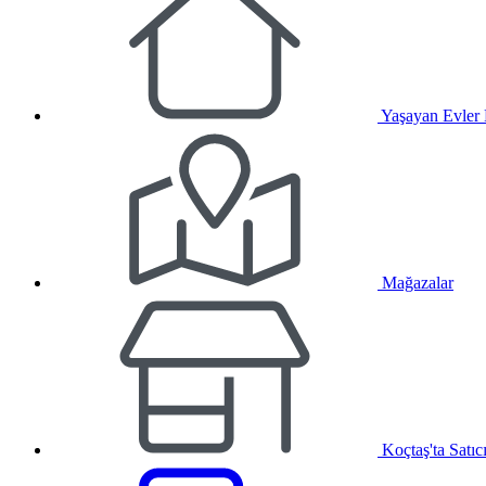
Yaşayan Evler
Mağazalar
Koçtaş'ta Satıc