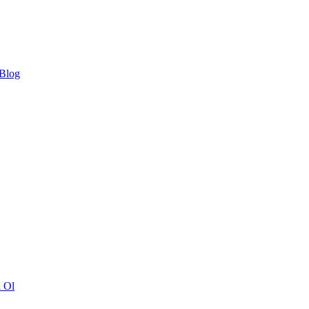
 Blog
ı Ol