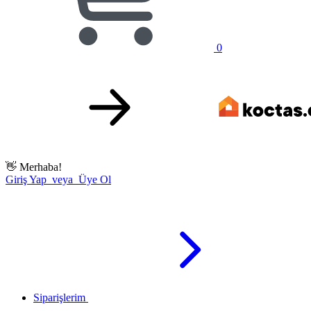
0
👋
Merhaba!
Giriş Yap veya Üye Ol
Siparişlerim