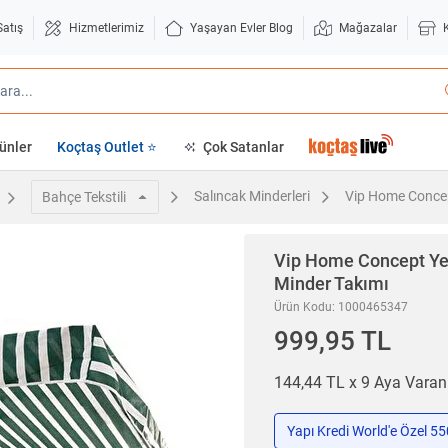
Satış
Hizmetlerimiz
Yaşayan Evler Blog
Mağazalar
ünler
Koçtaş Outlet ⭐
Çok Satanlar
Salıncak Minderleri
Vip Home Concep
Bahçe Tekstili
Vip Home Concept
Ye
Minder Takımı
Ürün Kodu: 1000465347
999,95 TL
144,44 TL x 9 Aya Vara
Yapı Kredi World'e Özel 5