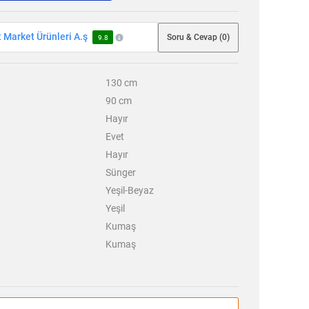
Market Ürünleri A.ş
Soru & Cevap (0)
9.8
130
cm
90
cm
Hayır
Evet
Hayır
Sünger
Yeşil-Beyaz
Yeşil
Kumaş
Kumaş