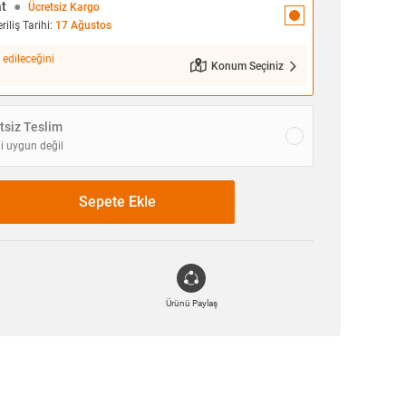
at
●
Ücretsiz Kargo
iliş Tarihi:
17 Ağustos
 edileceğini
Konum Seçiniz
siz Teslim
i uygun değil
Sepete Ekle
Ürünü Paylaş