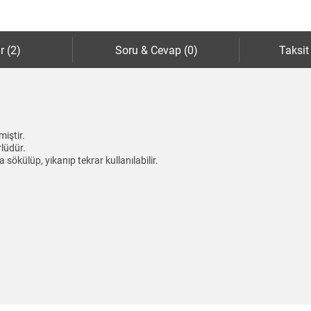
r (2)
Soru & Cevap (0)
Taksit
iştir.
rlüdür.
a sökülüp, yıkanıp tekrar kullanılabilir.