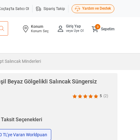
Yardım ve Destek
Koçtaş'ta Satıcı Ol
Sipariş Takip
Giriş Yap
Konum
0
Sepetim
veya Üye Ol
Konum Seç
t Salıncak Minderleri
şil Beyaz Gölgelikli Salıncak Süngersiz
5
(2)
n
Taksit Seçenekleri
50 TL'ye Varan Worldpuan