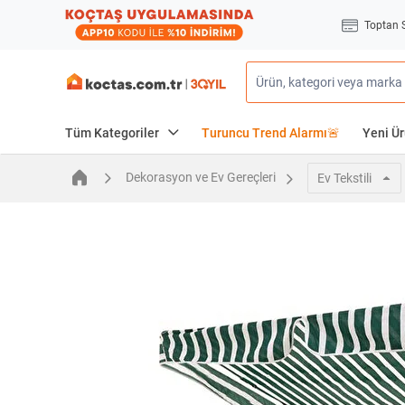
Toptan 
Tüm Kategoriler
Turuncu Trend Alarmı🚨
Yeni Ür
Dekorasyon ve Ev Gereçleri
Ev Tekstili