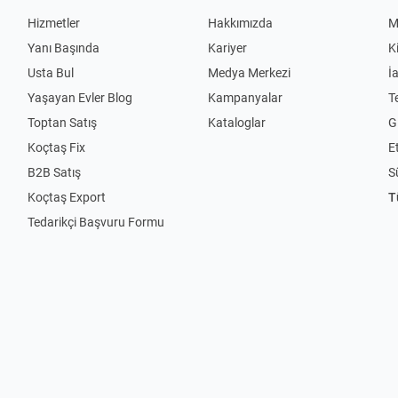
Hizmetler
Hakkımızda
M
Yanı Başında
Kariyer
K
Usta Bul
Medya Merkezi
İ
Yaşayan Evler Blog
Kampanyalar
T
Toptan Satış
Kataloglar
Gi
Koçtaş Fix
Et
B2B Satış
S
Koçtaş Export
T
Tedarikçi Başvuru Formu