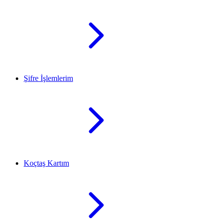
Şifre İşlemlerim
Koçtaş Kartım