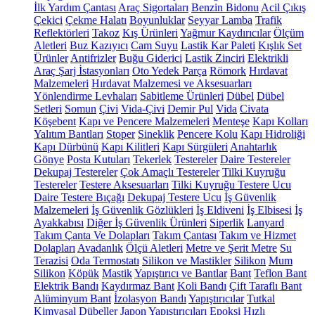
İlk Yardım Çantası
Araç Sigortaları
Benzin Bidonu
Acil Çıkış
Çekici
Çekme Halatı
Boyunluklar
Seyyar Lamba
Trafik
Reflektörleri
Takoz
Kış Ürünleri
Yağmur Kaydırıcılar
Ölçüm
Aletleri
Buz Kazıyıcı
Cam Suyu
Lastik Kar Paleti
Kışlık Set
Ürünler
Antifrizler
Buğu Giderici
Lastik Zinciri
Elektrikli
Araç Şarj İstasyonları
Oto Yedek Parça
Römork
Hırdavat
Malzemeleri
Hırdavat Malzemesi ve Aksesuarları
Yönlendirme Levhaları
Sabitleme Ürünleri
Dübel
Dübel
Setleri
Somun
Çivi
Vida-Çivi
Demir Pul
Vida
Civata
Köşebent
Kapı ve Pencere Malzemeleri
Menteşe
Kapı Kolları
Yalıtım Bantları
Stoper
Sineklik
Pencere Kolu
Kapı Hidroliği
Kapı Dürbünü
Kapı Kilitleri
Kapı Sürgüleri
Anahtarlık
Gönye
Posta Kutuları
Tekerlek
Testereler
Daire Testereler
Dekupaj Testereler
Çok Amaçlı Testereler
Tilki Kuyruğu
Testereler
Testere Aksesuarları
Tilki Kuyruğu Testere Ucu
Daire Testere Bıçağı
Dekupaj Testere Ucu
İş Güvenlik
Malzemeleri
İş Güvenlik Gözlükleri
İş Eldiveni
İş Elbisesi
İş
Ayakkabısı
Diğer İş Güvenlik Ürünleri
Siperlik
Lanyard
Takım Çanta Ve Dolapları
Takım Çantası
Takım ve Hizmet
Dolapları
Avadanlık
Ölçü Aletleri
Metre ve Şerit Metre
Su
Terazisi
Oda Termostatı
Silikon ve Mastikler
Silikon
Mum
Silikon
Köpük
Mastik
Yapıştırıcı ve Bantlar
Bant
Teflon Bant
Elektrik Bandı
Kaydırmaz Bant
Koli Bandı
Çift Taraflı Bant
Alüminyum Bant
İzolasyon Bandı
Yapıştırıcılar
Tutkal
Kimyasal Dübeller
Japon Yapıştırıcıları
Epoksi
Hızlı