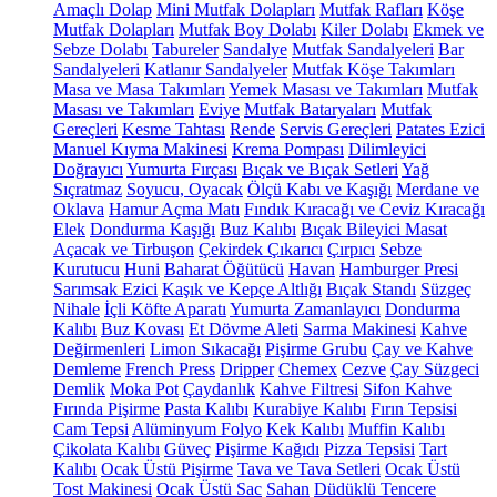
Amaçlı Dolap
Mini Mutfak Dolapları
Mutfak Rafları
Köşe
Mutfak Dolapları
Mutfak Boy Dolabı
Kiler Dolabı
Ekmek ve
Sebze Dolabı
Tabureler
Sandalye
Mutfak Sandalyeleri
Bar
Sandalyeleri
Katlanır Sandalyeler
Mutfak Köşe Takımları
Masa ve Masa Takımları
Yemek Masası ve Takımları
Mutfak
Masası ve Takımları
Eviye
Mutfak Bataryaları
Mutfak
Gereçleri
Kesme Tahtası
Rende
Servis Gereçleri
Patates Ezici
Manuel Kıyma Makinesi
Krema Pompası
Dilimleyici
Doğrayıcı
Yumurta Fırçası
Bıçak ve Bıçak Setleri
Yağ
Sıçratmaz
Soyucu, Oyacak
Ölçü Kabı ve Kaşığı
Merdane ve
Oklava
Hamur Açma Matı
Fındık Kıracağı ve Ceviz Kıracağı
Elek
Dondurma Kaşığı
Buz Kalıbı
Bıçak Bileyici Masat
Açacak ve Tirbuşon
Çekirdek Çıkarıcı
Çırpıcı
Sebze
Kurutucu
Huni
Baharat Öğütücü
Havan
Hamburger Presi
Sarımsak Ezici
Kaşık ve Kepçe Altlığı
Bıçak Standı
Süzgeç
Nihale
İçli Köfte Aparatı
Yumurta Zamanlayıcı
Dondurma
Kalıbı
Buz Kovası
Et Dövme Aleti
Sarma Makinesi
Kahve
Değirmenleri
Limon Sıkacağı
Pişirme Grubu
Çay ve Kahve
Demleme
French Press
Dripper
Chemex
Cezve
Çay Süzgeci
Demlik
Moka Pot
Çaydanlık
Kahve Filtresi
Sifon Kahve
Fırında Pişirme
Pasta Kalıbı
Kurabiye Kalıbı
Fırın Tepsisi
Cam Tepsi
Alüminyum Folyo
Kek Kalıbı
Muffin Kalıbı
Çikolata Kalıbı
Güveç
Pişirme Kağıdı
Pizza Tepsisi
Tart
Kalıbı
Ocak Üstü Pişirme
Tava ve Tava Setleri
Ocak Üstü
Tost Makinesi
Ocak Üstü Sac
Sahan
Düdüklü Tencere