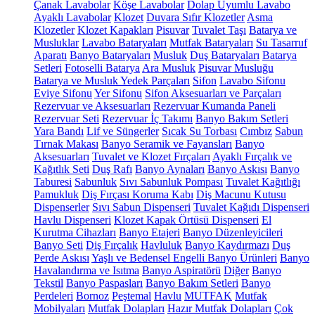
Çanak Lavabolar
Köşe Lavabolar
Dolap Uyumlu Lavabo
Ayaklı Lavabolar
Klozet
Duvara Sıfır Klozetler
Asma
Klozetler
Klozet Kapakları
Pisuvar
Tuvalet Taşı
Batarya ve
Musluklar
Lavabo Bataryaları
Mutfak Bataryaları
Su Tasarruf
Aparatı
Banyo Bataryaları
Musluk
Duş Bataryaları
Batarya
Setleri
Fotoselli Batarya
Ara Musluk
Pisuvar Musluğu
Batarya ve Musluk Yedek Parçaları
Sifon
Lavabo Sifonu
Eviye Sifonu
Yer Sifonu
Sifon Aksesuarları ve Parçaları
Rezervuar ve Aksesuarları
Rezervuar Kumanda Paneli
Rezervuar Seti
Rezervuar İç Takımı
Banyo Bakım Setleri
Yara Bandı
Lif ve Süngerler
Sıcak Su Torbası
Cımbız
Sabun
Tırnak Makası
Banyo Seramik ve Fayansları
Banyo
Aksesuarları
Tuvalet ve Klozet Fırçaları
Ayaklı Fırçalık ve
Kağıtlık Seti
Duş Rafı
Banyo Aynaları
Banyo Askısı
Banyo
Taburesi
Sabunluk
Sıvı Sabunluk Pompası
Tuvalet Kağıtlığı
Pamukluk
Diş Fırçası Koruma Kabı
Diş Macunu Kutusu
Dispenserler
Sıvı Sabun Dispenseri
Tuvalet Kağıdı Dispenseri
Havlu Dispenseri
Klozet Kapak Örtüsü Dispenseri
El
Kurutma Cihazları
Banyo Etajeri
Banyo Düzenleyicileri
Banyo Seti
Diş Fırçalık
Havluluk
Banyo Kaydırmazı
Duş
Perde Askısı
Yaşlı ve Bedensel Engelli Banyo Ürünleri
Banyo
Havalandırma ve Isıtma
Banyo Aspiratörü
Diğer
Banyo
Tekstil
Banyo Paspasları
Banyo Bakım Setleri
Banyo
Perdeleri
Bornoz
Peştemal
Havlu
MUTFAK
Mutfak
Mobilyaları
Mutfak Dolapları
Hazır Mutfak Dolapları
Çok