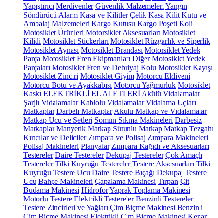
Yapıştırıcı
Merdivenler
Güvenlik Malzemeleri
Yangın
Söndürücü
Alarm
Kasa ve Kilitler
Çelik Kasa
Kilit
Kutu ve
Ambalaj Malzemeleri
Kargo Kutusu
Kargo Poşeti
Koli
Motosiklet Ürünleri
Motorsiklet Aksesuarları
Motosiklet
Kilidi
Motosiklet Stickerları
Motosiklet Rüzgarlık ve Siperlik
Motosiklet Aynası
Motosiklet Brandası
Motorsiklet Yedek
Parça
Motosiklet Fren Ekipmanları
Diğer Motosiklet Yedek
Parçaları
Motosiklet Fren ve Debriyaj Kolu
Motosiklet Kayışı
Motosiklet Zinciri
Motosiklet Giyim
Motorcu Eldiveni
Motorcu Botu ve Ayakkabısı
Motorcu Yağmurluk
Motosiklet
Kaskı
ELEKTRİKLİ EL ALETLERİ
Akülü Vidalamalar
Şarjlı Vidalamalar
Kablolu Vidalamalar
Vidalama Uçları
Matkaplar
Darbeli Matkaplar
Akülü Matkap ve Vidalamalar
Matkap Ucu ve Setleri
Somun Sıkma Makineleri
Darbesiz
Matkaplar
Manyetik Matkap
Sütunlu Matkap
Matkap Tezgahı
Kırıcılar ve Deliciler
Zımpara ve Polisaj
Zımpara Makineleri
Polisaj Makineleri
Planyalar
Zımpara Kağıdı ve Aksesuarları
Testereler
Daire Testereler
Dekupaj Testereler
Çok Amaçlı
Testereler
Tilki Kuyruğu Testereler
Testere Aksesuarları
Tilki
Kuyruğu Testere Ucu
Daire Testere Bıçağı
Dekupaj Testere
Ucu
Bahçe Makineleri
Çapalama Makinesi
Tırpan
Çit
Budama Makinesi
Hidrofor
Yaprak Toplama Makinesi
Motorlu Testere
Elektrikli Testereler
Benzinli Testereler
Testere Zincirleri ve Yağları
Çim Biçme Makinesi
Benzinli
Çim Biçme Makinesi
Elektrikli Çim Biçme Makinesi
Kenar