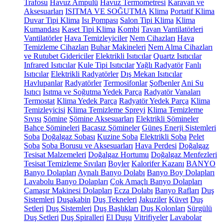
Trafosu
Havuz Ampulü
Havuz Termometresi
Karavan ve
Aksesuarları
ISITMA VE SOĞUTMA
Klima
Portatif Klima
Duvar Tipi Klima
Isı Pompası
Salon Tipi Klima
Klima
Kumandası
Kaset Tipi Klima
Kombi
Tavan Vantilatörleri
Vantilatörler
Hava Temizleyiciler
Nem Cihazları
Hava
Temizleme Cihazları
Buhar Makineleri
Nem Alma Cihazları
ve Rutubet Gidericiler
Elektrikli Isıtıcılar
Quartz Isıtıcılar
Infrared Isıtıcılar
Kule Tipi Isıtıcılar
Yağlı Radyatör
Fanlı
Isıtıcılar
Elektrikli Radyatörler
Dış Mekan Isıtıcılar
Havlupanlar
Radyatörler
Termosifonlar
Şofbenler
Ani Su
Isıtıcı
Isıtma ve Soğutma Yedek Parça
Radyatör Vanaları
Termostat
Klima Yedek Parça
Radyatör Yedek Parça
Klima
Temizleyicisi
Klima Temizleme Spreyi
Klima Temizleme
Sıvısı
Şömine
Şömine Aksesuarları
Elektrikli Şömineler
Bahçe Şömineleri
Bacasız Şömineler
Güneş Enerji Sistemleri
Soba
Doğalgaz Sobası
Kuzine Soba
Elektrikli Soba
Pelet
Soba
Soba Borusu ve Aksesuarları
Hava Perdesi
Doğalgaz
Tesisat Malzemeleri
Doğalgaz Hortumu
Doğalgaz Menfezleri
Tesisat Temizleme Sıvıları
Boyler
Kalorifer Kazanı
BANYO
Banyo Dolapları
Aynalı Banyo Dolabı
Banyo Boy Dolapları
Lavabolu Banyo Dolapları
Çok Amaçlı Banyo Dolapları
Çamaşır Makinesi Dolapları
Ecza Dolabı
Banyo Rafları
Duş
Sistemleri
Duşakabin
Duş Tekneleri
Jakuziler
Küvet
Duş
Setleri
Duş Sistemleri
Duş Başlıkları
Duş Kolonları
Sürgülü
Duş Setleri
Duş Spiralleri
El Duşu
Vitrifiyeler
Lavabolar