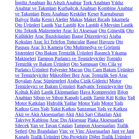
İngiliz Anahtarı
İki Ağızlı Anahtar
Tork Anahtarı
Yıldız
Anahtar ve Takımları
Kurbağcık Anahtarı
Kombine Anahtar
ve Takımları
Boru Anahtarı
Keskiler
Keser
Kargaburun
Balyoz
Balta
Kesici Aletler
Makas
Maket Bıçağı
Iskarpela
Oto Ürünleri
Lastik
Yaz Lastiği
Kış Lastiği
4 Mevsim Lastik
Oto Teknik Malzemeler
Araç İçi Aksesuar
Oto Güneşlik
Oto
Küllükler
Araç Buzdolapları
Bagaj Düzenleyici
Araba
Kokuları
Araç İçi Telefon Tutucular
Bagaj Havuzu
Oto
Paspası
Araç İçi Kamera
Oto Multimedya ve Görüntü
Sistemleri
Oto Bakım Temizlik Ürünleri
Basınçlı Yıkama
Makineleri
Tampon Parlatıcı ve Temizleyiciler
Torpido
Temizlik ve Bakım Ürünleri
Oto Şampuan
Oto Cila ve
Parlatıcı Ürünleri
Polyester Macun
Oto Cam Bakım Ürünleri
ve Temizleyiciler
Mikrofiber Bez
Araç Temizlik Seti
Araç
Boyaları
Araç Süpürgeleri
Araba Çizik Giderici
Motor
Temizleyici ve Bakım Ürünleri
Radyatör Temizleyiciler
Oto
Koltuk Kılıfı
Lastik Ekipmanları
Hava Kompresörü
Bijon
Anahtarı
Sibop ve Sibop Kapağı
Lastik Tamir Kiti
Kriko
Yağ
Motor Katkıları
Hidrolik Yağlar
Motor Yağı
Motor Yağı
Katkısı
Gres Yağı
Yakıt Katkısı
Şanzıman Yağı ve Katkısı
Akü ve Akü Aksesuarları
Akü
Akü Şarj Cihazları
Akü
Takviye Kablosu
Araç Dış Aksesuar
Plaka Aksesuarları
Silecek
Yan ve Tavan Çıtaları
Tampon Aksesuarları
Trafik
Setleri
Oto Brandaları
Vinç ve Vinç Aksesuarları
Jant ve Jant
Kapağı
Trafik Ürünleri
Oto Projektör
Diğer Trafik Ürünleri