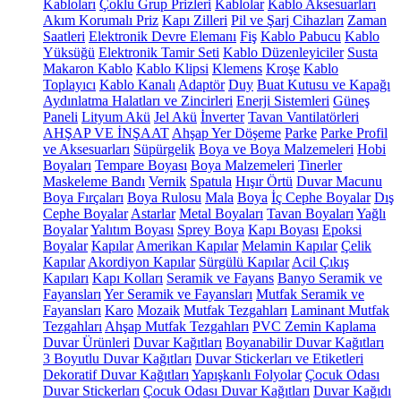
Kabloları
Çoklu Grup Prizleri
Kablolar
Kablo Aksesuarları
Akım Korumalı Priz
Kapı Zilleri
Pil ve Şarj Cihazları
Zaman
Saatleri
Elektronik Devre Elemanı
Fiş
Kablo Pabucu
Kablo
Yüksüğü
Elektronik Tamir Seti
Kablo Düzenleyiciler
Susta
Makaron Kablo
Kablo Klipsi
Klemens
Kroşe
Kablo
Toplayıcı
Kablo Kanalı
Adaptör
Duy
Buat Kutusu ve Kapağı
Aydınlatma Halatları ve Zincirleri
Enerji Sistemleri
Güneş
Paneli
Lityum Akü
Jel Akü
İnverter
Tavan Vantilatörleri
AHŞAP VE İNŞAAT
Ahşap Yer Döşeme
Parke
Parke Profil
ve Aksesuarları
Süpürgelik
Boya ve Boya Malzemeleri
Hobi
Boyaları
Tempare Boyası
Boya Malzemeleri
Tinerler
Maskeleme Bandı
Vernik
Spatula
Hışır Örtü
Duvar Macunu
Boya Fırçaları
Boya Rulosu
Mala
Boya
İç Cephe Boyalar
Dış
Cephe Boyalar
Astarlar
Metal Boyaları
Tavan Boyaları
Yağlı
Boyalar
Yalıtım Boyası
Sprey Boya
Kapı Boyası
Epoksi
Boyalar
Kapılar
Amerikan Kapılar
Melamin Kapılar
Çelik
Kapılar
Akordiyon Kapılar
Sürgülü Kapılar
Acil Çıkış
Kapıları
Kapı Kolları
Seramik ve Fayans
Banyo Seramik ve
Fayansları
Yer Seramik ve Fayansları
Mutfak Seramik ve
Fayansları
Karo
Mozaik
Mutfak Tezgahları
Laminant Mutfak
Tezgahları
Ahşap Mutfak Tezgahları
PVC Zemin Kaplama
Duvar Ürünleri
Duvar Kağıtları
Boyanabilir Duvar Kağıtları
3 Boyutlu Duvar Kağıtları
Duvar Stickerları ve Etiketleri
Dekoratif Duvar Kağıtları
Yapışkanlı Folyolar
Çocuk Odası
Duvar Stickerları
Çocuk Odası Duvar Kağıtları
Duvar Kağıdı