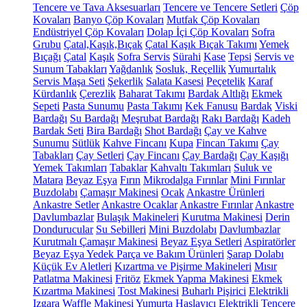
Tencere ve Tava Aksesuarları
Tencere ve Tencere Setleri
Çöp
Kovaları
Banyo Çöp Kovaları
Mutfak Çöp Kovaları
Endüstriyel Çöp Kovaları
Dolap İçi Çöp Kovaları
Sofra
Grubu
Çatal,Kaşık,Bıçak
Çatal Kaşık Bıçak Takımı
Yemek
Bıçağı
Çatal
Kaşık
Sofra Servis
Sürahi
Kase
Tepsi
Servis ve
Sunum Tabakları
Yağdanlık
Sosluk, Reçellik
Yumurtalık
Servis Maşa Seti
Şekerlik
Salata Kasesi
Peçetelik
Karaf
Kürdanlık
Çerezlik
Baharat Takımı
Bardak Altlığı
Ekmek
Sepeti
Pasta Sunumu
Pasta Takımı
Kek Fanusu
Bardak
Viski
Bardağı
Su Bardağı
Meşrubat Bardağı
Rakı Bardağı
Kadeh
Bardak Seti
Bira Bardağı
Shot Bardağı
Çay ve Kahve
Sunumu
Sütlük
Kahve Fincanı
Kupa
Fincan Takımı
Çay
Tabakları
Çay Setleri
Çay Fincanı
Çay Bardağı
Çay Kaşığı
Yemek Takımları
Tabaklar
Kahvaltı Takımları
Suluk ve
Matara
Beyaz Eşya
Fırın
Mikrodalga Fırınlar
Mini Fırınlar
Buzdolabı
Çamaşır Makinesi
Ocak
Ankastre Ürünleri
Ankastre Setler
Ankastre Ocaklar
Ankastre Fırınlar
Ankastre
Davlumbazlar
Bulaşık Makineleri
Kurutma Makinesi
Derin
Dondurucular
Su Sebilleri
Mini Buzdolabı
Davlumbazlar
Kurutmalı Çamaşır Makinesi
Beyaz Eşya Setleri
Aspiratörler
Beyaz Eşya Yedek Parça ve Bakım Ürünleri
Şarap Dolabı
Küçük Ev Aletleri
Kızartma ve Pişirme Makineleri
Mısır
Patlatma Makinesi
Fritöz
Ekmek Yapma Makinesi
Ekmek
Kızartma Makinesi
Tost Makinesi
Buharlı Pişirici
Elektrikli
Izgara
Waffle Makinesi
Yumurta Haşlayıcı
Elektrikli Tencere