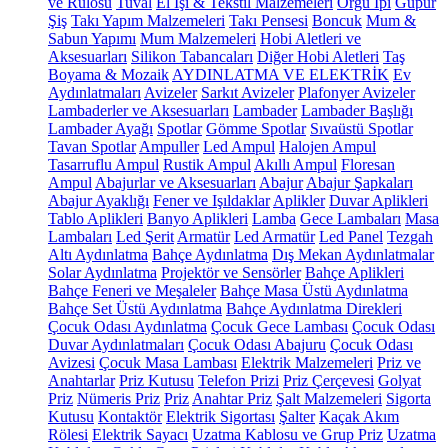
ve Rulosu
Tuval
El İşi & Tekstil Malzemeleri
Örgü İpi
Güpür
Şiş
Takı Yapım Malzemeleri
Takı Pensesi
Boncuk
Mum &
Sabun Yapımı
Mum Malzemeleri
Hobi Aletleri ve
Aksesuarları
Silikon Tabancaları
Diğer Hobi Aletleri
Taş
Boyama & Mozaik
AYDINLATMA VE ELEKTRİK
Ev
Aydınlatmaları
Avizeler
Sarkıt Avizeler
Plafonyer Avizeler
Lambaderler ve Aksesuarları
Lambader
Lambader Başlığı
Lambader Ayağı
Spotlar
Gömme Spotlar
Sıvaüstü Spotlar
Tavan Spotlar
Ampuller
Led Ampul
Halojen Ampul
Tasarruflu Ampul
Rustik Ampul
Akıllı Ampul
Floresan
Ampul
Abajurlar ve Aksesuarları
Abajur
Abajur Şapkaları
Abajur Ayaklığı
Fener ve Işıldaklar
Aplikler
Duvar Aplikleri
Tablo Aplikleri
Banyo Aplikleri
Lamba
Gece Lambaları
Masa
Lambaları
Led Şerit
Armatür
Led Armatür
Led Panel
Tezgah
Altı Aydınlatma
Bahçe Aydınlatma
Dış Mekan Aydınlatmalar
Solar Aydınlatma
Projektör ve Sensörler
Bahçe Aplikleri
Bahçe Feneri ve Meşaleler
Bahçe Masa Üstü Aydınlatma
Bahçe Set Üstü Aydınlatma
Bahçe Aydınlatma Direkleri
Çocuk Odası Aydınlatma
Çocuk Gece Lambası
Çocuk Odası
Duvar Aydınlatmaları
Çocuk Odası Abajuru
Çocuk Odası
Avizesi
Çocuk Masa Lambası
Elektrik Malzemeleri
Priz ve
Anahtarlar
Priz Kutusu
Telefon Prizi
Priz Çerçevesi
Golyat
Priz
Nümeris Priz
Priz
Anahtar Priz
Şalt Malzemeleri
Sigorta
Kutusu
Kontaktör
Elektrik Sigortası
Şalter
Kaçak Akım
Rölesi
Elektrik Sayacı
Uzatma Kablosu ve Grup Priz
Uzatma