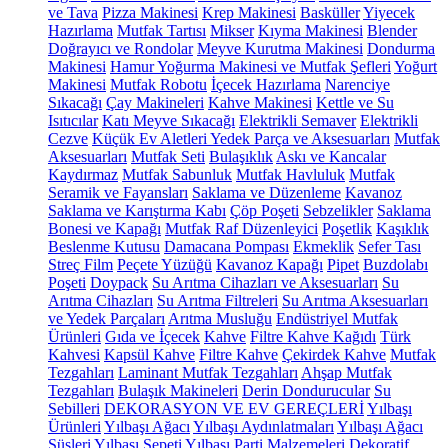
ve Tava
Pizza Makinesi
Krep Makinesi
Basküller
Yiyecek
Hazırlama
Mutfak Tartısı
Mikser
Kıyma Makinesi
Blender
Doğrayıcı ve Rondolar
Meyve Kurutma Makinesi
Dondurma
Makinesi
Hamur Yoğurma Makinesi ve Mutfak Şefleri
Yoğurt
Makinesi
Mutfak Robotu
İçecek Hazırlama
Narenciye
Sıkacağı
Çay Makineleri
Kahve Makinesi
Kettle ve Su
Isıtıcılar
Katı Meyve Sıkacağı
Elektrikli Semaver
Elektrikli
Cezve
Küçük Ev Aletleri Yedek Parça ve Aksesuarları
Mutfak
Aksesuarları
Mutfak Seti
Bulaşıklık
Askı ve Kancalar
Kaydırmaz
Mutfak Sabunluk
Mutfak Havluluk
Mutfak
Seramik ve Fayansları
Saklama ve Düzenleme
Kavanoz
Saklama ve Karıştırma Kabı
Çöp Poşeti
Sebzelikler
Saklama
Bonesi ve Kapağı
Mutfak Raf Düzenleyici
Poşetlik
Kaşıklık
Beslenme Kutusu
Damacana Pompası
Ekmeklik
Sefer Tası
Streç Film
Peçete Yüzüğü
Kavanoz Kapağı
Pipet
Buzdolabı
Poşeti
Doypack
Su Arıtma Cihazları ve Aksesuarları
Su
Arıtma Cihazları
Su Arıtma Filtreleri
Su Arıtma Aksesuarları
ve Yedek Parçaları
Arıtma Musluğu
Endüstriyel Mutfak
Ürünleri
Gıda ve İçecek
Kahve
Filtre Kahve Kağıdı
Türk
Kahvesi
Kapsül Kahve
Filtre Kahve
Çekirdek Kahve
Mutfak
Tezgahları
Laminant Mutfak Tezgahları
Ahşap Mutfak
Tezgahları
Bulaşık Makineleri
Derin Dondurucular
Su
Sebilleri
DEKORASYON VE EV GEREÇLERİ
Yılbaşı
Ürünleri
Yılbaşı Ağacı
Yılbaşı Aydınlatmaları
Yılbaşı Ağacı
Süsleri
Yılbaşı Sepeti
Yılbaşı Parti Malzemeleri
Dekoratif