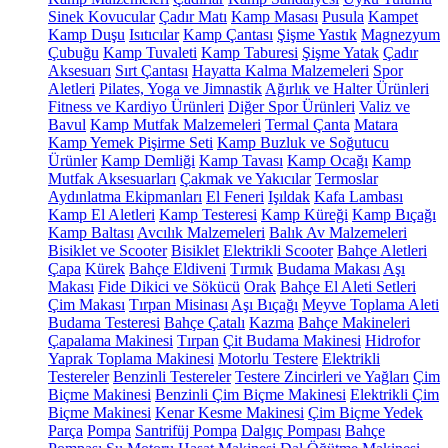
Sinek Kovucular
Çadır Matı
Kamp Masası
Pusula
Kampet
Kamp Duşu
Isıtıcılar
Kamp Çantası
Şişme Yastık
Magnezyum
Çubuğu
Kamp Tuvaleti
Kamp Taburesi
Şişme Yatak
Çadır
Aksesuarı
Sırt Çantası
Hayatta Kalma Malzemeleri
Spor
Aletleri
Pilates, Yoga ve Jimnastik
Ağırlık ve Halter Ürünleri
Fitness ve Kardiyo Ürünleri
Diğer Spor Ürünleri
Valiz ve
Bavul
Kamp Mutfak Malzemeleri
Termal Çanta
Matara
Kamp Yemek Pişirme Seti
Kamp Buzluk ve Soğutucu
Ürünler
Kamp Demliği
Kamp Tavası
Kamp Ocağı
Kamp
Mutfak Aksesuarları
Çakmak ve Yakıcılar
Termoslar
Aydınlatma Ekipmanları
El Feneri
Işıldak
Kafa Lambası
Kamp El Aletleri
Kamp Testeresi
Kamp Küreği
Kamp Bıçağı
Kamp Baltası
Avcılık Malzemeleri
Balık Av Malzemeleri
Bisiklet ve Scooter
Bisiklet
Elektrikli Scooter
Bahçe Aletleri
Çapa
Kürek
Bahçe Eldiveni
Tırmık
Budama Makası
Aşı
Makası
Fide Dikici ve Sökücü
Orak
Bahçe El Aleti Setleri
Çim Makası
Tırpan Misinası
Aşı Bıçağı
Meyve Toplama Aleti
Budama Testeresi
Bahçe Çatalı
Kazma
Bahçe Makineleri
Çapalama Makinesi
Tırpan
Çit Budama Makinesi
Hidrofor
Yaprak Toplama Makinesi
Motorlu Testere
Elektrikli
Testereler
Benzinli Testereler
Testere Zincirleri ve Yağları
Çim
Biçme Makinesi
Benzinli Çim Biçme Makinesi
Elektrikli Çim
Biçme Makinesi
Kenar Kesme Makinesi
Çim Biçme Yedek
Parça
Pompa
Santrifüj Pompa
Dalgıç Pompası
Bahçe