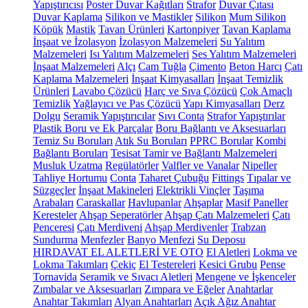
Yapıştırıcısı
Poster Duvar Kağıtları
Strafor
Duvar Çıtası
Duvar Kaplama
Silikon ve Mastikler
Silikon
Mum Silikon
Köpük
Mastik
Tavan Ürünleri
Kartonpiyer
Tavan Kaplama
İnşaat ve İzolasyon
İzolasyon Malzemeleri
Su Yalıtım
Malzemeleri
Isı Yalıtım Malzemeleri
Ses Yalıtım Malzemeleri
İnşaat Malzemeleri
Alçı
Cam Tuğla
Çimento
Beton Harcı
Çatı
Kaplama Malzemeleri
İnşaat Kimyasalları
İnşaat Temizlik
Ürünleri
Lavabo Çözücü
Harç ve Sıva Çözücü
Çok Amaçlı
Temizlik
Yağlayıcı ve Pas Çözücü
Yapı Kimyasalları
Derz
Dolgu
Seramik Yapıştırıcılar
Sıvı Conta
Strafor Yapıştırılar
Plastik Boru ve Ek Parçalar
Boru Bağlantı ve Aksesuarları
Temiz Su Boruları
Atık Su Boruları
PPRC Borular
Kombi
Bağlantı Boruları
Tesisat Tamir ve Bağlantı Malzemeleri
Musluk Uzatma
Regülatörler
Valfler ve Vanalar
Nipeller
Tahliye Hortumu
Conta
Taharet Çubuğu
Fittings
Tıpalar ve
Süzgeçler
İnşaat Makineleri
Elektrikli Vinçler
Taşıma
Arabaları
Caraskallar
Havlupanlar
Ahşaplar
Masif Paneller
Keresteler
Ahşap Seperatörler
Ahşap Çatı Malzemeleri
Çatı
Penceresi
Çatı Merdiveni
Ahşap Merdivenler
Trabzan
Sundurma
Menfezler
Banyo Menfezi
Su Deposu
HIRDAVAT EL ALETLERİ VE OTO
El Aletleri
Lokma ve
Lokma Takımları
Çekiç
El Testereleri
Kesici Grubu
Pense
Tornavida
Seramik ve Sıvacı Aletleri
Mengene ve İşkenceler
Zımbalar ve Aksesuarları
Zımpara ve Eğeler
Anahtarlar
Anahtar Takımları
Alyan Anahtarları
Açık Ağız Anahtar