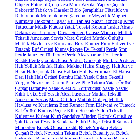
Objeler
Fotoğraf Çerçevesi
Mum
Vazolar
Yapay Çiçekler
Dekoratif Tabak ve Kaseler
Biblo
Şaraplıklar
Tütsülük ve
Buhurdanlık
Mumluklar ve Şamdanlar
Meyvelik
Magnet
Kumbara
Dekoratif Taşlar
Kül Tablası
Nazar Boncuğu
Kitap
Tutucular
Müzik Kutusu
Yatak Tepsisi
Kokulu Taşlar
Ahşap
Dekorasyon Ürünleri
Duvar Süsleri
Cansız Manken
Mutfak
Tekstili
Amerikan Servis
Masa Örtüleri
Mutfak Önlüğü
Mutfak Havlusu ve Kurulama Bezi
Runner
Fırın Eldiveni ve
Tutacak
Raf Örtüsü
Kumaş Peçete
Ev Tekstili
Perde
Stor
Perde
Jaluziler
Tül Perde
Perde Aksesuarları
Fon Perde
Rustik Perde
Çocuk Odası Perdesi
Güneşlik
Mutfak Perdeleri
Halı
Yolluk
Mutfak Halısı
Makine Halısı
Shaggy Halı
Jüt ve
Hasır Halı
Çocuk Odası Halıları
Halı Kaydırmazı
El Halısı
Deri Halı
Halı Örtüsü
Bambu Halı
Yatak Odası Tekstili
Yorgan
Nevresim Takımı
Pike ve Pike Takımı
Yatak Örtüsü
Çarşaf
Battaniye
Yatak Alezi & Koruyucusu
Yastık
Yastık
Kılıfı
Uyku Seti
Yastık Alezi
Paspaslar
Mutfak Tekstili
Amerikan Servis
Masa Örtüleri
Mutfak Önlüğü
Mutfak
Havlusu ve Kurulama Bezi
Runner
Fırın Eldiveni ve Tutacak
Raf Örtüsü
Kumaş Peçete
Kilim
Seccade
Salon Tekstili
Kırlent ve Kırlent Kılıfı
Sandalye Minderi
Koltuk Örtüsü ve
Şalı
Dekoratif Yastık
Sandalye Kılıfı
Bahçe Tekstili
Salıncak
Minderleri
Bebek Odası Tekstili
Bebek Yorganı
Bebek
Çarşafı
Bebek Nevresim Takımı
Bebek Battaniyesi
Bebek
Uyku Seti
Banyo Tekstil
Banyo Paspasları
Banyo Bakım