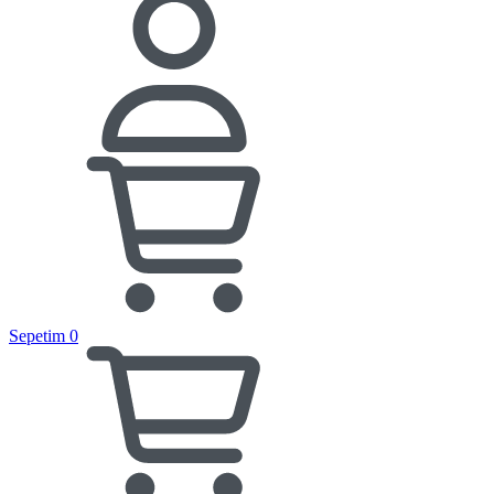
Sepetim
0