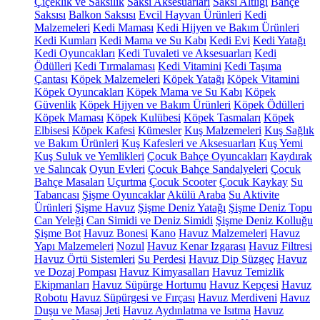
Çiçeklik ve Saksılık
Saksı Aksesuarları
Saksı Altlığı
Bahçe
Saksısı
Balkon Saksısı
Evcil Hayvan Ürünleri
Kedi
Malzemeleri
Kedi Maması
Kedi Hijyen ve Bakım Ürünleri
Kedi Kumları
Kedi Mama ve Su Kabı
Kedi Evi
Kedi Yatağı
Kedi Oyuncakları
Kedi Tuvaleti ve Aksesuarları
Kedi
Ödülleri
Kedi Tırmalaması
Kedi Vitamini
Kedi Taşıma
Çantası
Köpek Malzemeleri
Köpek Yatağı
Köpek Vitamini
Köpek Oyuncakları
Köpek Mama ve Su Kabı
Köpek
Güvenlik
Köpek Hijyen ve Bakım Ürünleri
Köpek Ödülleri
Köpek Maması
Köpek Kulübesi
Köpek Tasmaları
Köpek
Elbisesi
Köpek Kafesi
Kümesler
Kuş Malzemeleri
Kuş Sağlık
ve Bakım Ürünleri
Kuş Kafesleri ve Aksesuarları
Kuş Yemi
Kuş Suluk ve Yemlikleri
Çocuk Bahçe Oyuncakları
Kaydırak
ve Salıncak
Oyun Evleri
Çocuk Bahçe Sandalyeleri
Çocuk
Bahçe Masaları
Uçurtma
Çocuk Scooter
Çocuk Kaykay
Su
Tabancası
Şişme Oyuncaklar
Akülü Araba
Su Aktivite
Ürünleri
Şişme Havuz
Şişme Deniz Yatağı
Şişme Deniz Topu
Can Yeleği
Can Simidi ve Deniz Simidi
Şişme Deniz Kolluğu
Şişme Bot
Havuz Bonesi
Kano
Havuz Malzemeleri
Havuz
Yapı Malzemeleri
Nozul
Havuz Kenar Izgarası
Havuz Filtresi
Havuz Örtü Sistemleri
Su Perdesi
Havuz Dip Süzgeç
Havuz
ve Dozaj Pompası
Havuz Kimyasalları
Havuz Temizlik
Ekipmanları
Havuz Süpürge Hortumu
Havuz Kepçesi
Havuz
Robotu
Havuz Süpürgesi ve Fırçası
Havuz Merdiveni
Havuz
Duşu ve Masaj Jeti
Havuz Aydınlatma ve Isıtma
Havuz