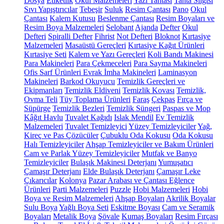
Dosya
Etiketlik
Okul Malzemeleri
Yazı Tahtası
Tahta Silgisi
Sıvı Yapıştırıcılar
Tebeşir
Suluk
Resim Çantası
Pano
Okul
Çantası
Kalem Kutusu
Beslenme Çantası
Resim Boyaları ve
Resim Boya Malzemeleri
Selobant
Ajanda
Defter
Okul
Defteri
Spiralli Defter
Fihrist
Not Defteri
Bloknot
Kırtasiye
Malzemeleri
Masaüstü Gereçleri
Kırtasiye Kağıt Ürünleri
Kırtasiye Seti
Kalem ve Yazı Gereçleri
Koli Bandı Makinesi
Para Makineleri
Para Çekmeceleri
Para Sayma Makineleri
Ofis Sarf Ürünleri
Evrak İmha Makineleri
Laminasyon
Makineleri
Barkod Okuyucu
Temizlik Gereçleri ve
Ekipmanları
Temizlik Eldiveni
Temizlik Kovası
Temizlik,
Ovma Teli
Tüy Toplama Ürünleri
Faraş
Çekpas
Fırça ve
Süpürge
Temizlik Bezleri
Temizlik Süngeri
Paspas ve Mop
Kâğıt Havlu
Tuvalet Kağıdı
Islak Mendil
Ev Temizlik
Malzemeleri
Tuvalet Temizleyici
Yüzey Temizleyiciler
Yağ,
Kireç ve Pas Çözücüler
Çubuklu Oda Kokusu
Oda Kokusu
Halı Temizleyiciler
Ahşap Temizleyiciler ve Bakım Ürünleri
Cam ve Parlak Yüzey Temizleyiciler
Mutfak ve Banyo
Temizleyiciler
Bulaşık Makinesi Deterjanı
Yumuşatıcı
Çamaşır Deterjanı
Elde Bulaşık Deterjanı
Çamaşır Leke
Çıkarıcılar
Kolonya
Pazar Arabası ve Çantası
Eğlence
Ürünleri
Parti Malzemeleri
Puzzle
Hobi Malzemeleri
Hobi
Boya ve Resim Malzemeleri
Ahşap Boyaları
Akrilik Boyalar
Sulu Boya
Yağlı Boya Seti
Eskitme Boyası
Cam ve Seramik
Boyaları
Metalik Boya
Şövale
Kumaş Boyaları
Resim Fırçası