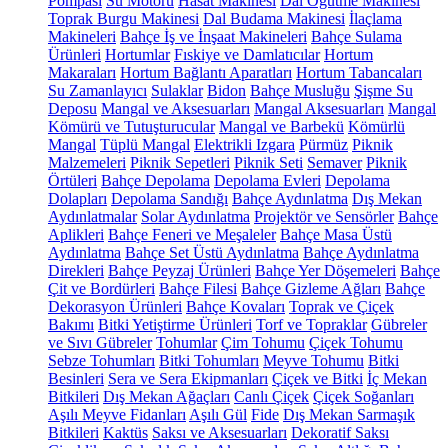
Pompası
Su Motoru
Hasat Makinesi
Dal Öğütme Makinesi
Toprak Burgu Makinesi
Dal Budama Makinesi
İlaçlama
Makineleri
Bahçe İş ve İnşaat Makineleri
Bahçe Sulama
Ürünleri
Hortumlar
Fıskiye ve Damlatıcılar
Hortum
Makaraları
Hortum Bağlantı Aparatları
Hortum Tabancaları
Su Zamanlayıcı
Sulaklar
Bidon
Bahçe Musluğu
Şişme Su
Deposu
Mangal ve Aksesuarları
Mangal Aksesuarları
Mangal
Kömürü ve Tutuşturucular
Mangal ve Barbekü
Kömürlü
Mangal
Tüplü Mangal
Elektrikli Izgara
Pürmüz
Piknik
Malzemeleri
Piknik Sepetleri
Piknik Seti
Semaver
Piknik
Örtüleri
Bahçe Depolama
Depolama Evleri
Depolama
Dolapları
Depolama Sandığı
Bahçe Aydınlatma
Dış Mekan
Aydınlatmalar
Solar Aydınlatma
Projektör ve Sensörler
Bahçe
Aplikleri
Bahçe Feneri ve Meşaleler
Bahçe Masa Üstü
Aydınlatma
Bahçe Set Üstü Aydınlatma
Bahçe Aydınlatma
Direkleri
Bahçe Peyzaj Ürünleri
Bahçe Yer Döşemeleri
Bahçe
Çit ve Bordürleri
Bahçe Filesi
Bahçe Gizleme Ağları
Bahçe
Dekorasyon Ürünleri
Bahçe Kovaları
Toprak ve Çiçek
Bakımı
Bitki Yetiştirme Ürünleri
Torf ve Topraklar
Gübreler
ve Sıvı Gübreler
Tohumlar
Çim Tohumu
Çiçek Tohumu
Sebze Tohumları
Bitki Tohumları
Meyve Tohumu
Bitki
Besinleri
Sera ve Sera Ekipmanları
Çiçek ve Bitki
İç Mekan
Bitkileri
Dış Mekan Ağaçları
Canlı Çiçek
Çiçek Soğanları
Aşılı Meyve Fidanları
Aşılı Gül
Fide
Dış Mekan Sarmaşık
Bitkileri
Kaktüs
Saksı ve Aksesuarları
Dekoratif Saksı