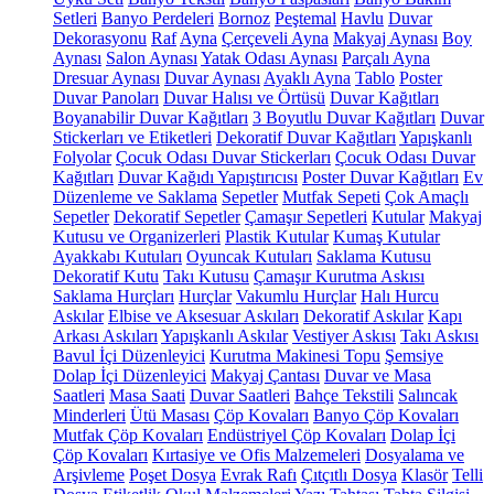
Setleri
Banyo Perdeleri
Bornoz
Peştemal
Havlu
Duvar
Dekorasyonu
Raf
Ayna
Çerçeveli Ayna
Makyaj Aynası
Boy
Aynası
Salon Aynası
Yatak Odası Aynası
Parçalı Ayna
Dresuar Aynası
Duvar Aynası
Ayaklı Ayna
Tablo
Poster
Duvar Panoları
Duvar Halısı ve Örtüsü
Duvar Kağıtları
Boyanabilir Duvar Kağıtları
3 Boyutlu Duvar Kağıtları
Duvar
Stickerları ve Etiketleri
Dekoratif Duvar Kağıtları
Yapışkanlı
Folyolar
Çocuk Odası Duvar Stickerları
Çocuk Odası Duvar
Kağıtları
Duvar Kağıdı Yapıştırıcısı
Poster Duvar Kağıtları
Ev
Düzenleme ve Saklama
Sepetler
Mutfak Sepeti
Çok Amaçlı
Sepetler
Dekoratif Sepetler
Çamaşır Sepetleri
Kutular
Makyaj
Kutusu ve Organizerleri
Plastik Kutular
Kumaş Kutular
Ayakkabı Kutuları
Oyuncak Kutuları
Saklama Kutusu
Dekoratif Kutu
Takı Kutusu
Çamaşır Kurutma Askısı
Saklama Hurçları
Hurçlar
Vakumlu Hurçlar
Halı Hurcu
Askılar
Elbise ve Aksesuar Askıları
Dekoratif Askılar
Kapı
Arkası Askıları
Yapışkanlı Askılar
Vestiyer Askısı
Takı Askısı
Bavul İçi Düzenleyici
Kurutma Makinesi Topu
Şemsiye
Dolap İçi Düzenleyici
Makyaj Çantası
Duvar ve Masa
Saatleri
Masa Saati
Duvar Saatleri
Bahçe Tekstili
Salıncak
Minderleri
Ütü Masası
Çöp Kovaları
Banyo Çöp Kovaları
Mutfak Çöp Kovaları
Endüstriyel Çöp Kovaları
Dolap İçi
Çöp Kovaları
Kırtasiye ve Ofis Malzemeleri
Dosyalama ve
Arşivleme
Poşet Dosya
Evrak Rafı
Çıtçıtlı Dosya
Klasör
Telli