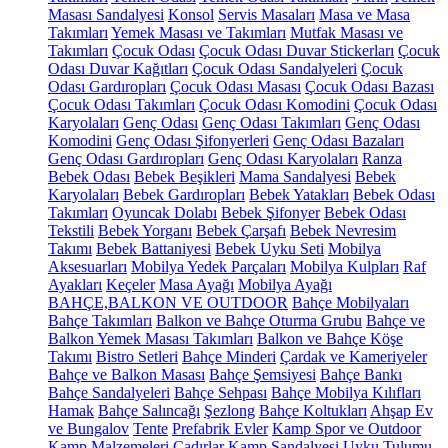
Masası Sandalyesi
Konsol
Servis Masaları
Masa ve Masa
Takımları
Yemek Masası ve Takımları
Mutfak Masası ve
Takımları
Çocuk Odası
Çocuk Odası Duvar Stickerları
Çocuk
Odası Duvar Kağıtları
Çocuk Odası Sandalyeleri
Çocuk
Odası Gardıropları
Çocuk Odası Masası
Çocuk Odası Bazası
Çocuk Odası Takımları
Çocuk Odası Komodini
Çocuk Odası
Karyolaları
Genç Odası
Genç Odası Takımları
Genç Odası
Komodini
Genç Odası Şifonyerleri
Genç Odası Bazaları
Genç Odası Gardıropları
Genç Odası Karyolaları
Ranza
Bebek Odası
Bebek Beşikleri
Mama Sandalyesi
Bebek
Karyolaları
Bebek Gardıropları
Bebek Yatakları
Bebek Odası
Takımları
Oyuncak Dolabı
Bebek Şifonyer
Bebek Odası
Tekstili
Bebek Yorganı
Bebek Çarşafı
Bebek Nevresim
Takımı
Bebek Battaniyesi
Bebek Uyku Seti
Mobilya
Aksesuarları
Mobilya Yedek Parçaları
Mobilya Kulpları
Raf
Ayakları
Keçeler
Masa Ayağı
Mobilya Ayağı
BAHÇE,BALKON VE OUTDOOR
Bahçe Mobilyaları
Bahçe Takımları
Balkon ve Bahçe Oturma Grubu
Bahçe ve
Balkon Yemek Masası Takımları
Balkon ve Bahçe Köşe
Takımı
Bistro Setleri
Bahçe Minderi
Çardak ve Kameriyeler
Bahçe ve Balkon Masası
Bahçe Şemsiyesi
Bahçe Bankı
Bahçe Sandalyeleri
Bahçe Sehpası
Bahçe Mobilya Kılıfları
Hamak
Bahçe Salıncağı
Şezlong
Bahçe Koltukları
Ahşap Ev
ve Bungalov
Tente
Prefabrik Evler
Kamp Spor ve Outdoor
Kamp Malzemeleri
Çadırlar
Kamp Sandalyesi
Uyku Tulumu