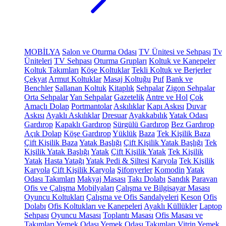
MOBİLYA
Salon ve Oturma Odası
TV Ünitesi ve Sehpası
Tv
Üniteleri
TV Sehpası
Oturma Grupları
Koltuk ve Kanepeler
Koltuk Takımları
Köşe Koltuklar
Tekli Koltuk ve Berjerler
Çekyat
Armut Koltuklar
Masaj Koltuğu
Puf
Bank ve
Benchler
Sallanan Koltuk
Kitaplık
Sehpalar
Zigon Sehpalar
Orta Sehpalar
Yan Sehpalar
Gazetelik
Antre ve Hol
Çok
Amaçlı Dolap
Portmantolar
Askılıklar
Kapı Askısı
Duvar
Askısı
Ayaklı Askılıklar
Dresuar
Ayakkabılık
Yatak Odası
Gardırop
Kapaklı Gardırop
Sürgülü Gardırop
Bez Gardırop
Açık Dolap
Köşe Gardırop
Yüklük
Baza
Tek Kişilik Baza
Çift Kişilik Baza
Yatak Başlığı
Çift Kişilik Yatak Başlığı
Tek
Kişilik Yatak Başlığı
Yatak
Çift Kişilik Yatak
Tek Kişilik
Yatak
Hasta Yatağı
Yatak Pedi & Şiltesi
Karyola
Tek Kişilik
Karyola
Çift Kişilik Karyola
Şifonyerler
Komodin
Yatak
Odası Takımları
Makyaj Masası
Takı Dolabı
Sandık
Paravan
Ofis ve Çalışma Mobilyaları
Çalışma ve Bilgisayar Masası
Oyuncu Koltukları
Çalışma ve Ofis Sandalyeleri
Keson
Ofis
Dolabı
Ofis Koltukları ve Kanepeleri
Ayaklı Küllükler
Laptop
Sehpası
Oyuncu Masası
Toplantı Masası
Ofis Masası ve
Takımları
Yemek Odası
Yemek Odası Takımları
Vitrin
Yemek