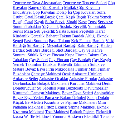
Tencere ve Tava Aksesuarları
Tencere ve Tencere Setleri
Çöp
Kovaları
Banyo Çöp Kovaları
Mutfak Çöp Kovaları
Endüstriyel Çöp Kovaları
Dolap İçi Çöp Kovaları
Sofra
Grubu
Çatal,Kaşık,Bıçak
Çatal Kaşık Bıçak Takımı
Yemek
Bıçağı
Çatal
Kaşık
Sofra Servis
Sürahi
Kase
Tepsi
Servis ve
Sunum Tabakları
Yağdanlık
Sosluk, Reçellik
Yumurtalık
Servis Maşa Seti
Şekerlik
Salata Kasesi
Peçetelik
Karaf
Kürdanlık
Çerezlik
Baharat Takımı
Bardak Altlığı
Ekmek
Sepeti
Pasta Sunumu
Pasta Takımı
Kek Fanusu
Bardak
Viski
Bardağı
Su Bardağı
Meşrubat Bardağı
Rakı Bardağı
Kadeh
Bardak Seti
Bira Bardağı
Shot Bardağı
Çay ve Kahve
Sunumu
Sütlük
Kahve Fincanı
Kupa
Fincan Takımı
Çay
Tabakları
Çay Setleri
Çay Fincanı
Çay Bardağı
Çay Kaşığı
Yemek Takımları
Tabaklar
Kahvaltı Takımları
Suluk ve
Matara
Beyaz Eşya
Fırın
Mikrodalga Fırınlar
Mini Fırınlar
Buzdolabı
Çamaşır Makinesi
Ocak
Ankastre Ürünleri
Ankastre Setler
Ankastre Ocaklar
Ankastre Fırınlar
Ankastre
Davlumbazlar
Bulaşık Makineleri
Kurutma Makinesi
Derin
Dondurucular
Su Sebilleri
Mini Buzdolabı
Davlumbazlar
Kurutmalı Çamaşır Makinesi
Beyaz Eşya Setleri
Aspiratörler
Beyaz Eşya Yedek Parça ve Bakım Ürünleri
Şarap Dolabı
Küçük Ev Aletleri
Kızartma ve Pişirme Makineleri
Mısır
Patlatma Makinesi
Fritöz
Ekmek Yapma Makinesi
Ekmek
Kızartma Makinesi
Tost Makinesi
Buharlı Pişirici
Elektrikli
Izgara
Waffle Makinesi
Yumurta Haşlayıcı
Elektrikli Tencere