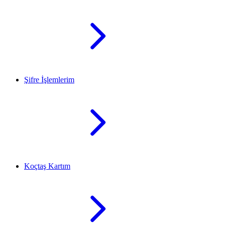
Şifre İşlemlerim
Koçtaş Kartım