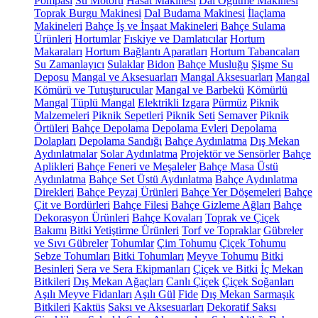
Pompası
Su Motoru
Hasat Makinesi
Dal Öğütme Makinesi
Toprak Burgu Makinesi
Dal Budama Makinesi
İlaçlama
Makineleri
Bahçe İş ve İnşaat Makineleri
Bahçe Sulama
Ürünleri
Hortumlar
Fıskiye ve Damlatıcılar
Hortum
Makaraları
Hortum Bağlantı Aparatları
Hortum Tabancaları
Su Zamanlayıcı
Sulaklar
Bidon
Bahçe Musluğu
Şişme Su
Deposu
Mangal ve Aksesuarları
Mangal Aksesuarları
Mangal
Kömürü ve Tutuşturucular
Mangal ve Barbekü
Kömürlü
Mangal
Tüplü Mangal
Elektrikli Izgara
Pürmüz
Piknik
Malzemeleri
Piknik Sepetleri
Piknik Seti
Semaver
Piknik
Örtüleri
Bahçe Depolama
Depolama Evleri
Depolama
Dolapları
Depolama Sandığı
Bahçe Aydınlatma
Dış Mekan
Aydınlatmalar
Solar Aydınlatma
Projektör ve Sensörler
Bahçe
Aplikleri
Bahçe Feneri ve Meşaleler
Bahçe Masa Üstü
Aydınlatma
Bahçe Set Üstü Aydınlatma
Bahçe Aydınlatma
Direkleri
Bahçe Peyzaj Ürünleri
Bahçe Yer Döşemeleri
Bahçe
Çit ve Bordürleri
Bahçe Filesi
Bahçe Gizleme Ağları
Bahçe
Dekorasyon Ürünleri
Bahçe Kovaları
Toprak ve Çiçek
Bakımı
Bitki Yetiştirme Ürünleri
Torf ve Topraklar
Gübreler
ve Sıvı Gübreler
Tohumlar
Çim Tohumu
Çiçek Tohumu
Sebze Tohumları
Bitki Tohumları
Meyve Tohumu
Bitki
Besinleri
Sera ve Sera Ekipmanları
Çiçek ve Bitki
İç Mekan
Bitkileri
Dış Mekan Ağaçları
Canlı Çiçek
Çiçek Soğanları
Aşılı Meyve Fidanları
Aşılı Gül
Fide
Dış Mekan Sarmaşık
Bitkileri
Kaktüs
Saksı ve Aksesuarları
Dekoratif Saksı