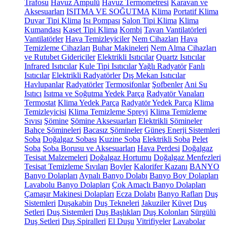
Trafosu
Havuz Ampulü
Havuz Termometresi
Karavan ve
Aksesuarları
ISITMA VE SOĞUTMA
Klima
Portatif Klima
Duvar Tipi Klima
Isı Pompası
Salon Tipi Klima
Klima
Kumandası
Kaset Tipi Klima
Kombi
Tavan Vantilatörleri
Vantilatörler
Hava Temizleyiciler
Nem Cihazları
Hava
Temizleme Cihazları
Buhar Makineleri
Nem Alma Cihazları
ve Rutubet Gidericiler
Elektrikli Isıtıcılar
Quartz Isıtıcılar
Infrared Isıtıcılar
Kule Tipi Isıtıcılar
Yağlı Radyatör
Fanlı
Isıtıcılar
Elektrikli Radyatörler
Dış Mekan Isıtıcılar
Havlupanlar
Radyatörler
Termosifonlar
Şofbenler
Ani Su
Isıtıcı
Isıtma ve Soğutma Yedek Parça
Radyatör Vanaları
Termostat
Klima Yedek Parça
Radyatör Yedek Parça
Klima
Temizleyicisi
Klima Temizleme Spreyi
Klima Temizleme
Sıvısı
Şömine
Şömine Aksesuarları
Elektrikli Şömineler
Bahçe Şömineleri
Bacasız Şömineler
Güneş Enerji Sistemleri
Soba
Doğalgaz Sobası
Kuzine Soba
Elektrikli Soba
Pelet
Soba
Soba Borusu ve Aksesuarları
Hava Perdesi
Doğalgaz
Tesisat Malzemeleri
Doğalgaz Hortumu
Doğalgaz Menfezleri
Tesisat Temizleme Sıvıları
Boyler
Kalorifer Kazanı
BANYO
Banyo Dolapları
Aynalı Banyo Dolabı
Banyo Boy Dolapları
Lavabolu Banyo Dolapları
Çok Amaçlı Banyo Dolapları
Çamaşır Makinesi Dolapları
Ecza Dolabı
Banyo Rafları
Duş
Sistemleri
Duşakabin
Duş Tekneleri
Jakuziler
Küvet
Duş
Setleri
Duş Sistemleri
Duş Başlıkları
Duş Kolonları
Sürgülü
Duş Setleri
Duş Spiralleri
El Duşu
Vitrifiyeler
Lavabolar