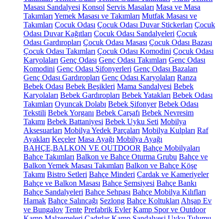
Masası Sandalyesi
Konsol
Servis Masaları
Masa ve Masa
Takımları
Yemek Masası ve Takımları
Mutfak Masası ve
Takımları
Çocuk Odası
Çocuk Odası Duvar Stickerları
Çocuk
Odası Duvar Kağıtları
Çocuk Odası Sandalyeleri
Çocuk
Odası Gardıropları
Çocuk Odası Masası
Çocuk Odası Bazası
Çocuk Odası Takımları
Çocuk Odası Komodini
Çocuk Odası
Karyolaları
Genç Odası
Genç Odası Takımları
Genç Odası
Komodini
Genç Odası Şifonyerleri
Genç Odası Bazaları
Genç Odası Gardıropları
Genç Odası Karyolaları
Ranza
Bebek Odası
Bebek Beşikleri
Mama Sandalyesi
Bebek
Karyolaları
Bebek Gardıropları
Bebek Yatakları
Bebek Odası
Takımları
Oyuncak Dolabı
Bebek Şifonyer
Bebek Odası
Tekstili
Bebek Yorganı
Bebek Çarşafı
Bebek Nevresim
Takımı
Bebek Battaniyesi
Bebek Uyku Seti
Mobilya
Aksesuarları
Mobilya Yedek Parçaları
Mobilya Kulpları
Raf
Ayakları
Keçeler
Masa Ayağı
Mobilya Ayağı
BAHÇE,BALKON VE OUTDOOR
Bahçe Mobilyaları
Bahçe Takımları
Balkon ve Bahçe Oturma Grubu
Bahçe ve
Balkon Yemek Masası Takımları
Balkon ve Bahçe Köşe
Takımı
Bistro Setleri
Bahçe Minderi
Çardak ve Kameriyeler
Bahçe ve Balkon Masası
Bahçe Şemsiyesi
Bahçe Bankı
Bahçe Sandalyeleri
Bahçe Sehpası
Bahçe Mobilya Kılıfları
Hamak
Bahçe Salıncağı
Şezlong
Bahçe Koltukları
Ahşap Ev
ve Bungalov
Tente
Prefabrik Evler
Kamp Spor ve Outdoor
Kamp Malzemeleri
Çadırlar
Kamp Sandalyesi
Uyku Tulumu