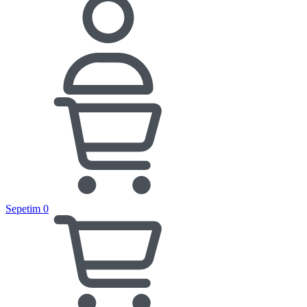
Sepetim
0