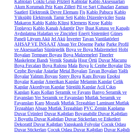
Kabloları
Çoklu Grup Prizleri
Kablolar
Kablo Aksesuarları
Akım Korumalı Priz
Kapı Zilleri
Pil ve Şarj Cihazları
Zaman
Saatleri
Elektronik Devre Elemanı
Fiş
Kablo Pabucu
Kablo
Yüksüğü
Elektronik Tamir Seti
Kablo Düzenleyiciler
Susta
Makaron Kablo
Kablo Klipsi
Klemens
Kroşe
Kablo
Toplayıcı
Kablo Kanalı
Adaptör
Duy
Buat Kutusu ve Kapağı
Aydınlatma Halatları ve Zincirleri
Enerji Sistemleri
Güneş
Paneli
Lityum Akü
Jel Akü
İnverter
Tavan Vantilatörleri
AHŞAP VE İNŞAAT
Ahşap Yer Döşeme
Parke
Parke Profil
ve Aksesuarları
Süpürgelik
Boya ve Boya Malzemeleri
Hobi
Boyaları
Tempare Boyası
Boya Malzemeleri
Tinerler
Maskeleme Bandı
Vernik
Spatula
Hışır Örtü
Duvar Macunu
Boya Fırçaları
Boya Rulosu
Mala
Boya
İç Cephe Boyalar
Dış
Cephe Boyalar
Astarlar
Metal Boyaları
Tavan Boyaları
Yağlı
Boyalar
Yalıtım Boyası
Sprey Boya
Kapı Boyası
Epoksi
Boyalar
Kapılar
Amerikan Kapılar
Melamin Kapılar
Çelik
Kapılar
Akordiyon Kapılar
Sürgülü Kapılar
Acil Çıkış
Kapıları
Kapı Kolları
Seramik ve Fayans
Banyo Seramik ve
Fayansları
Yer Seramik ve Fayansları
Mutfak Seramik ve
Fayansları
Karo
Mozaik
Mutfak Tezgahları
Laminant Mutfak
Tezgahları
Ahşap Mutfak Tezgahları
PVC Zemin Kaplama
Duvar Ürünleri
Duvar Kağıtları
Boyanabilir Duvar Kağıtları
3 Boyutlu Duvar Kağıtları
Duvar Stickerları ve Etiketleri
Dekoratif Duvar Kağıtları
Yapışkanlı Folyolar
Çocuk Odası
Duvar Stickerları
Çocuk Odası Duvar Kağıtları
Duvar Kağıdı