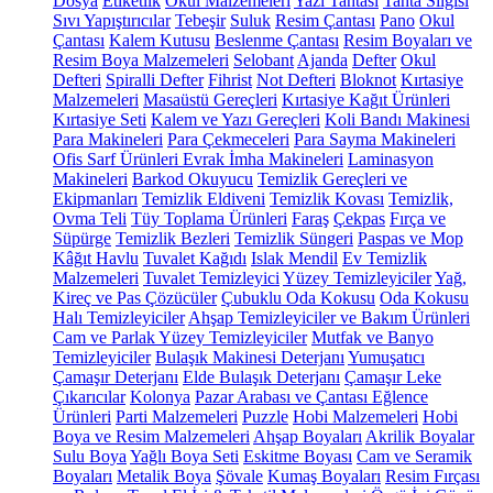
Dosya
Etiketlik
Okul Malzemeleri
Yazı Tahtası
Tahta Silgisi
Sıvı Yapıştırıcılar
Tebeşir
Suluk
Resim Çantası
Pano
Okul
Çantası
Kalem Kutusu
Beslenme Çantası
Resim Boyaları ve
Resim Boya Malzemeleri
Selobant
Ajanda
Defter
Okul
Defteri
Spiralli Defter
Fihrist
Not Defteri
Bloknot
Kırtasiye
Malzemeleri
Masaüstü Gereçleri
Kırtasiye Kağıt Ürünleri
Kırtasiye Seti
Kalem ve Yazı Gereçleri
Koli Bandı Makinesi
Para Makineleri
Para Çekmeceleri
Para Sayma Makineleri
Ofis Sarf Ürünleri
Evrak İmha Makineleri
Laminasyon
Makineleri
Barkod Okuyucu
Temizlik Gereçleri ve
Ekipmanları
Temizlik Eldiveni
Temizlik Kovası
Temizlik,
Ovma Teli
Tüy Toplama Ürünleri
Faraş
Çekpas
Fırça ve
Süpürge
Temizlik Bezleri
Temizlik Süngeri
Paspas ve Mop
Kâğıt Havlu
Tuvalet Kağıdı
Islak Mendil
Ev Temizlik
Malzemeleri
Tuvalet Temizleyici
Yüzey Temizleyiciler
Yağ,
Kireç ve Pas Çözücüler
Çubuklu Oda Kokusu
Oda Kokusu
Halı Temizleyiciler
Ahşap Temizleyiciler ve Bakım Ürünleri
Cam ve Parlak Yüzey Temizleyiciler
Mutfak ve Banyo
Temizleyiciler
Bulaşık Makinesi Deterjanı
Yumuşatıcı
Çamaşır Deterjanı
Elde Bulaşık Deterjanı
Çamaşır Leke
Çıkarıcılar
Kolonya
Pazar Arabası ve Çantası
Eğlence
Ürünleri
Parti Malzemeleri
Puzzle
Hobi Malzemeleri
Hobi
Boya ve Resim Malzemeleri
Ahşap Boyaları
Akrilik Boyalar
Sulu Boya
Yağlı Boya Seti
Eskitme Boyası
Cam ve Seramik
Boyaları
Metalik Boya
Şövale
Kumaş Boyaları
Resim Fırçası