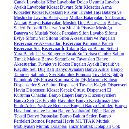
Çanak Lavabolar
Köşe Lavabolar
Dolap Uyumlu Lavabo
Ayaklı Lavabolar
Klozet
Duvara Sıfır Klozetler
Asma
Klozetler
Klozet Kapakları
Pisuvar
Tuvalet Taşı
Batarya ve
Musluklar
Lavabo Bataryaları
Mutfak Bataryaları
Su Tasarruf
Aparatı
Banyo Bataryaları
Musluk
Duş Bataryaları
Batarya
Setleri
Fotoselli Batarya
Ara Musluk
Pisuvar Musluğu
Batarya ve Musluk Yedek Parçaları
Sifon
Lavabo Sifonu
Eviye Sifonu
Yer Sifonu
Sifon Aksesuarları ve Parçaları
Rezervuar ve Aksesuarları
Rezervuar Kumanda Paneli
Rezervuar Seti
Rezervuar İç Takımı
Banyo Bakım Setleri
Yara Bandı
Lif ve Süngerler
Sıcak Su Torbası
Cımbız
Sabun
Tırnak Makası
Banyo Seramik ve Fayansları
Banyo
Aksesuarları
Tuvalet ve Klozet Fırçaları
Ayaklı Fırçalık ve
Kağıtlık Seti
Duş Rafı
Banyo Aynaları
Banyo Askısı
Banyo
Taburesi
Sabunluk
Sıvı Sabunluk Pompası
Tuvalet Kağıtlığı
Pamukluk
Diş Fırçası Koruma Kabı
Diş Macunu Kutusu
Dispenserler
Sıvı Sabun Dispenseri
Tuvalet Kağıdı Dispenseri
Havlu Dispenseri
Klozet Kapak Örtüsü Dispenseri
El
Kurutma Cihazları
Banyo Etajeri
Banyo Düzenleyicileri
Banyo Seti
Diş Fırçalık
Havluluk
Banyo Kaydırmazı
Duş
Perde Askısı
Yaşlı ve Bedensel Engelli Banyo Ürünleri
Banyo
Havalandırma ve Isıtma
Banyo Aspiratörü
Diğer
Banyo
Tekstil
Banyo Paspasları
Banyo Bakım Setleri
Banyo
Perdeleri
Bornoz
Peştemal
Havlu
MUTFAK
Mutfak
Mobilyaları
Mutfak Dolapları
Hazır Mutfak Dolapları
Çok