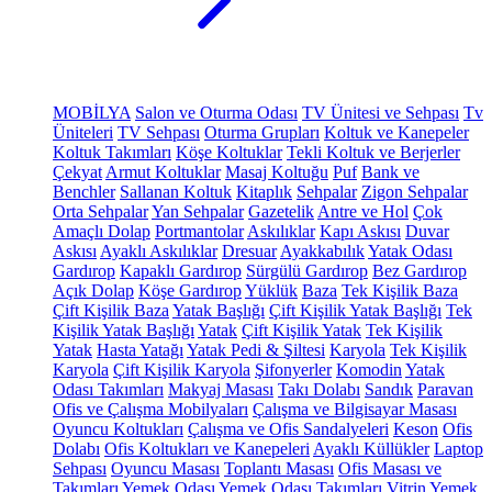
MOBİLYA
Salon ve Oturma Odası
TV Ünitesi ve Sehpası
Tv
Üniteleri
TV Sehpası
Oturma Grupları
Koltuk ve Kanepeler
Koltuk Takımları
Köşe Koltuklar
Tekli Koltuk ve Berjerler
Çekyat
Armut Koltuklar
Masaj Koltuğu
Puf
Bank ve
Benchler
Sallanan Koltuk
Kitaplık
Sehpalar
Zigon Sehpalar
Orta Sehpalar
Yan Sehpalar
Gazetelik
Antre ve Hol
Çok
Amaçlı Dolap
Portmantolar
Askılıklar
Kapı Askısı
Duvar
Askısı
Ayaklı Askılıklar
Dresuar
Ayakkabılık
Yatak Odası
Gardırop
Kapaklı Gardırop
Sürgülü Gardırop
Bez Gardırop
Açık Dolap
Köşe Gardırop
Yüklük
Baza
Tek Kişilik Baza
Çift Kişilik Baza
Yatak Başlığı
Çift Kişilik Yatak Başlığı
Tek
Kişilik Yatak Başlığı
Yatak
Çift Kişilik Yatak
Tek Kişilik
Yatak
Hasta Yatağı
Yatak Pedi & Şiltesi
Karyola
Tek Kişilik
Karyola
Çift Kişilik Karyola
Şifonyerler
Komodin
Yatak
Odası Takımları
Makyaj Masası
Takı Dolabı
Sandık
Paravan
Ofis ve Çalışma Mobilyaları
Çalışma ve Bilgisayar Masası
Oyuncu Koltukları
Çalışma ve Ofis Sandalyeleri
Keson
Ofis
Dolabı
Ofis Koltukları ve Kanepeleri
Ayaklı Küllükler
Laptop
Sehpası
Oyuncu Masası
Toplantı Masası
Ofis Masası ve
Takımları
Yemek Odası
Yemek Odası Takımları
Vitrin
Yemek