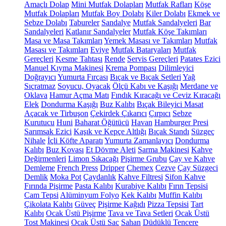
Amaçlı Dolap
Mini Mutfak Dolapları
Mutfak Rafları
Köşe
Mutfak Dolapları
Mutfak Boy Dolabı
Kiler Dolabı
Ekmek ve
Sebze Dolabı
Tabureler
Sandalye
Mutfak Sandalyeleri
Bar
Sandalyeleri
Katlanır Sandalyeler
Mutfak Köşe Takımları
Masa ve Masa Takımları
Yemek Masası ve Takımları
Mutfak
Masası ve Takımları
Eviye
Mutfak Bataryaları
Mutfak
Gereçleri
Kesme Tahtası
Rende
Servis Gereçleri
Patates Ezici
Manuel Kıyma Makinesi
Krema Pompası
Dilimleyici
Doğrayıcı
Yumurta Fırçası
Bıçak ve Bıçak Setleri
Yağ
Sıçratmaz
Soyucu, Oyacak
Ölçü Kabı ve Kaşığı
Merdane ve
Oklava
Hamur Açma Matı
Fındık Kıracağı ve Ceviz Kıracağı
Elek
Dondurma Kaşığı
Buz Kalıbı
Bıçak Bileyici Masat
Açacak ve Tirbuşon
Çekirdek Çıkarıcı
Çırpıcı
Sebze
Kurutucu
Huni
Baharat Öğütücü
Havan
Hamburger Presi
Sarımsak Ezici
Kaşık ve Kepçe Altlığı
Bıçak Standı
Süzgeç
Nihale
İçli Köfte Aparatı
Yumurta Zamanlayıcı
Dondurma
Kalıbı
Buz Kovası
Et Dövme Aleti
Sarma Makinesi
Kahve
Değirmenleri
Limon Sıkacağı
Pişirme Grubu
Çay ve Kahve
Demleme
French Press
Dripper
Chemex
Cezve
Çay Süzgeci
Demlik
Moka Pot
Çaydanlık
Kahve Filtresi
Sifon Kahve
Fırında Pişirme
Pasta Kalıbı
Kurabiye Kalıbı
Fırın Tepsisi
Cam Tepsi
Alüminyum Folyo
Kek Kalıbı
Muffin Kalıbı
Çikolata Kalıbı
Güveç
Pişirme Kağıdı
Pizza Tepsisi
Tart
Kalıbı
Ocak Üstü Pişirme
Tava ve Tava Setleri
Ocak Üstü
Tost Makinesi
Ocak Üstü Sac
Sahan
Düdüklü Tencere