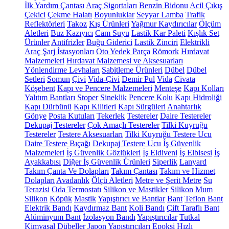
İlk Yardım Çantası
Araç Sigortaları
Benzin Bidonu
Acil Çıkış
Çekici
Çekme Halatı
Boyunluklar
Seyyar Lamba
Trafik
Reflektörleri
Takoz
Kış Ürünleri
Yağmur Kaydırıcılar
Ölçüm
Aletleri
Buz Kazıyıcı
Cam Suyu
Lastik Kar Paleti
Kışlık Set
Ürünler
Antifrizler
Buğu Giderici
Lastik Zinciri
Elektrikli
Araç Şarj İstasyonları
Oto Yedek Parça
Römork
Hırdavat
Malzemeleri
Hırdavat Malzemesi ve Aksesuarları
Yönlendirme Levhaları
Sabitleme Ürünleri
Dübel
Dübel
Setleri
Somun
Çivi
Vida-Çivi
Demir Pul
Vida
Civata
Köşebent
Kapı ve Pencere Malzemeleri
Menteşe
Kapı Kolları
Yalıtım Bantları
Stoper
Sineklik
Pencere Kolu
Kapı Hidroliği
Kapı Dürbünü
Kapı Kilitleri
Kapı Sürgüleri
Anahtarlık
Gönye
Posta Kutuları
Tekerlek
Testereler
Daire Testereler
Dekupaj Testereler
Çok Amaçlı Testereler
Tilki Kuyruğu
Testereler
Testere Aksesuarları
Tilki Kuyruğu Testere Ucu
Daire Testere Bıçağı
Dekupaj Testere Ucu
İş Güvenlik
Malzemeleri
İş Güvenlik Gözlükleri
İş Eldiveni
İş Elbisesi
İş
Ayakkabısı
Diğer İş Güvenlik Ürünleri
Siperlik
Lanyard
Takım Çanta Ve Dolapları
Takım Çantası
Takım ve Hizmet
Dolapları
Avadanlık
Ölçü Aletleri
Metre ve Şerit Metre
Su
Terazisi
Oda Termostatı
Silikon ve Mastikler
Silikon
Mum
Silikon
Köpük
Mastik
Yapıştırıcı ve Bantlar
Bant
Teflon Bant
Elektrik Bandı
Kaydırmaz Bant
Koli Bandı
Çift Taraflı Bant
Alüminyum Bant
İzolasyon Bandı
Yapıştırıcılar
Tutkal
Kimyasal Dübeller
Japon Yapıştırıcıları
Epoksi
Hızlı