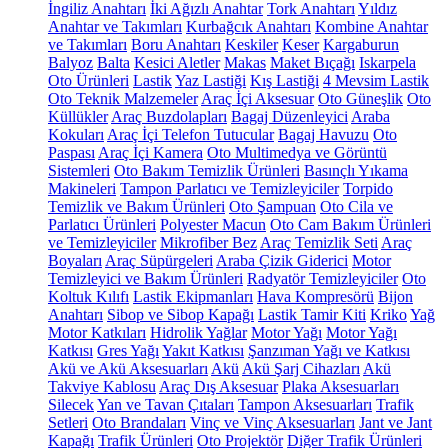
İngiliz Anahtarı
İki Ağızlı Anahtar
Tork Anahtarı
Yıldız
Anahtar ve Takımları
Kurbağcık Anahtarı
Kombine Anahtar
ve Takımları
Boru Anahtarı
Keskiler
Keser
Kargaburun
Balyoz
Balta
Kesici Aletler
Makas
Maket Bıçağı
Iskarpela
Oto Ürünleri
Lastik
Yaz Lastiği
Kış Lastiği
4 Mevsim Lastik
Oto Teknik Malzemeler
Araç İçi Aksesuar
Oto Güneşlik
Oto
Küllükler
Araç Buzdolapları
Bagaj Düzenleyici
Araba
Kokuları
Araç İçi Telefon Tutucular
Bagaj Havuzu
Oto
Paspası
Araç İçi Kamera
Oto Multimedya ve Görüntü
Sistemleri
Oto Bakım Temizlik Ürünleri
Basınçlı Yıkama
Makineleri
Tampon Parlatıcı ve Temizleyiciler
Torpido
Temizlik ve Bakım Ürünleri
Oto Şampuan
Oto Cila ve
Parlatıcı Ürünleri
Polyester Macun
Oto Cam Bakım Ürünleri
ve Temizleyiciler
Mikrofiber Bez
Araç Temizlik Seti
Araç
Boyaları
Araç Süpürgeleri
Araba Çizik Giderici
Motor
Temizleyici ve Bakım Ürünleri
Radyatör Temizleyiciler
Oto
Koltuk Kılıfı
Lastik Ekipmanları
Hava Kompresörü
Bijon
Anahtarı
Sibop ve Sibop Kapağı
Lastik Tamir Kiti
Kriko
Yağ
Motor Katkıları
Hidrolik Yağlar
Motor Yağı
Motor Yağı
Katkısı
Gres Yağı
Yakıt Katkısı
Şanzıman Yağı ve Katkısı
Akü ve Akü Aksesuarları
Akü
Akü Şarj Cihazları
Akü
Takviye Kablosu
Araç Dış Aksesuar
Plaka Aksesuarları
Silecek
Yan ve Tavan Çıtaları
Tampon Aksesuarları
Trafik
Setleri
Oto Brandaları
Vinç ve Vinç Aksesuarları
Jant ve Jant
Kapağı
Trafik Ürünleri
Oto Projektör
Diğer Trafik Ürünleri