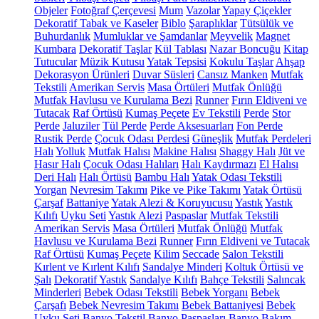
Objeler
Fotoğraf Çerçevesi
Mum
Vazolar
Yapay Çiçekler
Dekoratif Tabak ve Kaseler
Biblo
Şaraplıklar
Tütsülük ve
Buhurdanlık
Mumluklar ve Şamdanlar
Meyvelik
Magnet
Kumbara
Dekoratif Taşlar
Kül Tablası
Nazar Boncuğu
Kitap
Tutucular
Müzik Kutusu
Yatak Tepsisi
Kokulu Taşlar
Ahşap
Dekorasyon Ürünleri
Duvar Süsleri
Cansız Manken
Mutfak
Tekstili
Amerikan Servis
Masa Örtüleri
Mutfak Önlüğü
Mutfak Havlusu ve Kurulama Bezi
Runner
Fırın Eldiveni ve
Tutacak
Raf Örtüsü
Kumaş Peçete
Ev Tekstili
Perde
Stor
Perde
Jaluziler
Tül Perde
Perde Aksesuarları
Fon Perde
Rustik Perde
Çocuk Odası Perdesi
Güneşlik
Mutfak Perdeleri
Halı
Yolluk
Mutfak Halısı
Makine Halısı
Shaggy Halı
Jüt ve
Hasır Halı
Çocuk Odası Halıları
Halı Kaydırmazı
El Halısı
Deri Halı
Halı Örtüsü
Bambu Halı
Yatak Odası Tekstili
Yorgan
Nevresim Takımı
Pike ve Pike Takımı
Yatak Örtüsü
Çarşaf
Battaniye
Yatak Alezi & Koruyucusu
Yastık
Yastık
Kılıfı
Uyku Seti
Yastık Alezi
Paspaslar
Mutfak Tekstili
Amerikan Servis
Masa Örtüleri
Mutfak Önlüğü
Mutfak
Havlusu ve Kurulama Bezi
Runner
Fırın Eldiveni ve Tutacak
Raf Örtüsü
Kumaş Peçete
Kilim
Seccade
Salon Tekstili
Kırlent ve Kırlent Kılıfı
Sandalye Minderi
Koltuk Örtüsü ve
Şalı
Dekoratif Yastık
Sandalye Kılıfı
Bahçe Tekstili
Salıncak
Minderleri
Bebek Odası Tekstili
Bebek Yorganı
Bebek
Çarşafı
Bebek Nevresim Takımı
Bebek Battaniyesi
Bebek
Uyku Seti
Banyo Tekstil
Banyo Paspasları
Banyo Bakım