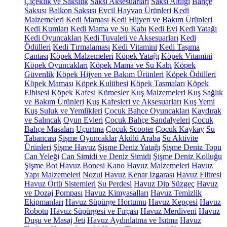
Çiçeklik ve Saksılık
Saksı Aksesuarları
Saksı Altlığı
Bahçe
Saksısı
Balkon Saksısı
Evcil Hayvan Ürünleri
Kedi
Malzemeleri
Kedi Maması
Kedi Hijyen ve Bakım Ürünleri
Kedi Kumları
Kedi Mama ve Su Kabı
Kedi Evi
Kedi Yatağı
Kedi Oyuncakları
Kedi Tuvaleti ve Aksesuarları
Kedi
Ödülleri
Kedi Tırmalaması
Kedi Vitamini
Kedi Taşıma
Çantası
Köpek Malzemeleri
Köpek Yatağı
Köpek Vitamini
Köpek Oyuncakları
Köpek Mama ve Su Kabı
Köpek
Güvenlik
Köpek Hijyen ve Bakım Ürünleri
Köpek Ödülleri
Köpek Maması
Köpek Kulübesi
Köpek Tasmaları
Köpek
Elbisesi
Köpek Kafesi
Kümesler
Kuş Malzemeleri
Kuş Sağlık
ve Bakım Ürünleri
Kuş Kafesleri ve Aksesuarları
Kuş Yemi
Kuş Suluk ve Yemlikleri
Çocuk Bahçe Oyuncakları
Kaydırak
ve Salıncak
Oyun Evleri
Çocuk Bahçe Sandalyeleri
Çocuk
Bahçe Masaları
Uçurtma
Çocuk Scooter
Çocuk Kaykay
Su
Tabancası
Şişme Oyuncaklar
Akülü Araba
Su Aktivite
Ürünleri
Şişme Havuz
Şişme Deniz Yatağı
Şişme Deniz Topu
Can Yeleği
Can Simidi ve Deniz Simidi
Şişme Deniz Kolluğu
Şişme Bot
Havuz Bonesi
Kano
Havuz Malzemeleri
Havuz
Yapı Malzemeleri
Nozul
Havuz Kenar Izgarası
Havuz Filtresi
Havuz Örtü Sistemleri
Su Perdesi
Havuz Dip Süzgeç
Havuz
ve Dozaj Pompası
Havuz Kimyasalları
Havuz Temizlik
Ekipmanları
Havuz Süpürge Hortumu
Havuz Kepçesi
Havuz
Robotu
Havuz Süpürgesi ve Fırçası
Havuz Merdiveni
Havuz
Duşu ve Masaj Jeti
Havuz Aydınlatma ve Isıtma
Havuz