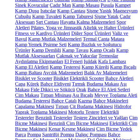
Sinek Kovucular
Çadır Matı
Kamp Masası
Pusula
Kampet
Kamp Duşu
Isıtıcılar
Kamp Çantası
Şişme Yastık
Magnezyum
Çubuğu
Kamp Tuvaleti
Kamp Taburesi
Şişme Yatak
Çadır
Aksesuarı
Sırt Çantası
Hayatta Kalma Malzemeleri
Spor
Aletleri
Pilates, Yoga ve Jimnastik
Ağırlık ve Halter Ürünleri
Fitness ve Kardiyo Ürünleri
Diğer Spor Ürünleri
Valiz ve
Bavul
Kamp Mutfak Malzemeleri
Termal Çanta
Matara
Kamp Yemek Pişirme Seti
Kamp Buzluk ve Soğutucu
Ürünler
Kamp Demliği
Kamp Tavası
Kamp Ocağı
Kamp
Mutfak Aksesuarları
Çakmak ve Yakıcılar
Termoslar
Aydınlatma Ekipmanları
El Feneri
Işıldak
Kafa Lambası
Kamp El Aletleri
Kamp Testeresi
Kamp Küreği
Kamp Bıçağı
Kamp Baltası
Avcılık Malzemeleri
Balık Av Malzemeleri
Bisiklet ve Scooter
Bisiklet
Elektrikli Scooter
Bahçe Aletleri
Çapa
Kürek
Bahçe Eldiveni
Tırmık
Budama Makası
Aşı
Makası
Fide Dikici ve Sökücü
Orak
Bahçe El Aleti Setleri
Çim Makası
Tırpan Misinası
Aşı Bıçağı
Meyve Toplama Aleti
Budama Testeresi
Bahçe Çatalı
Kazma
Bahçe Makineleri
Çapalama Makinesi
Tırpan
Çit Budama Makinesi
Hidrofor
Yaprak Toplama Makinesi
Motorlu Testere
Elektrikli
Testereler
Benzinli Testereler
Testere Zincirleri ve Yağları
Çim
Biçme Makinesi
Benzinli Çim Biçme Makinesi
Elektrikli Çim
Biçme Makinesi
Kenar Kesme Makinesi
Çim Biçme Yedek
Parça
Pompa
Santrifüj Pompa
Dalgıç Pompası
Bahçe