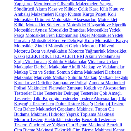
Yapıştırıcı
Merdivenler
Güvenlik Malzemeleri
Yangın
Söndürücü
Alarm
Kasa ve Kilitler
Çelik Kasa
Kilit
Kutu ve
Ambalaj Malzemeleri
Kargo Kutusu
Kargo Poşeti
Koli
Motosiklet Ürünleri
Motorsiklet Aksesuarları
Motosiklet
Kilidi
Motosiklet Stickerları
Motosiklet Rüzgarlık ve Siperlik
Motosiklet Aynası
Motosiklet Brandası
Motorsiklet Yedek
Parça
Motosiklet Fren Ekipmanları
Diğer Motosiklet Yedek
Parçaları
Motosiklet Fren ve Debriyaj Kolu
Motosiklet Kayışı
Motosiklet Zinciri
Motosiklet Giyim
Motorcu Eldiveni
Motorcu Botu ve Ayakkabısı
Motorcu Yağmurluk
Motosiklet
Kaskı
ELEKTRİKLİ EL ALETLERİ
Akülü Vidalamalar
Şarjlı Vidalamalar
Kablolu Vidalamalar
Vidalama Uçları
Matkaplar
Darbeli Matkaplar
Akülü Matkap ve Vidalamalar
Matkap Ucu ve Setleri
Somun Sıkma Makineleri
Darbesiz
Matkaplar
Manyetik Matkap
Sütunlu Matkap
Matkap Tezgahı
Kırıcılar ve Deliciler
Zımpara ve Polisaj
Zımpara Makineleri
Polisaj Makineleri
Planyalar
Zımpara Kağıdı ve Aksesuarları
Testereler
Daire Testereler
Dekupaj Testereler
Çok Amaçlı
Testereler
Tilki Kuyruğu Testereler
Testere Aksesuarları
Tilki
Kuyruğu Testere Ucu
Daire Testere Bıçağı
Dekupaj Testere
Ucu
Bahçe Makineleri
Çapalama Makinesi
Tırpan
Çit
Budama Makinesi
Hidrofor
Yaprak Toplama Makinesi
Motorlu Testere
Elektrikli Testereler
Benzinli Testereler
Testere Zincirleri ve Yağları
Çim Biçme Makinesi
Benzinli
Çim Biçme Makinesi
Elektrikli Çim Biçme Makinesi
Kenar