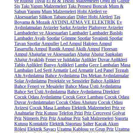
ve Rulosu
Tuval
El İşi & Tekstil Malzemeleri
Örgü İpi
Güpür
Şiş
Takı Yapım Malzemeleri
Takı Pensesi
Boncuk
Mum &
Sabun Yapımı
Mum Malzemeleri
Hobi Aletleri ve
Aksesuarları
Silikon Tabancaları
Diğer Hobi Aletleri
Taş
Boyama & Mozaik
AYDINLATMA VE ELEKTRİK
Ev
Aydınlatmaları
Avizeler
Sarkıt Avizeler
Plafonyer Avizeler
Lambaderler ve Aksesuarları
Lambader
Lambader Başlığı
Lambader Ayağı
Spotlar
Gömme Spotlar
Sıvaüstü Spotlar
Tavan Spotlar
Ampuller
Led Ampul
Halojen Ampul
Tasarruflu Ampul
Rustik Ampul
Akıllı Ampul
Floresan
Ampul
Abajurlar ve Aksesuarları
Abajur
Abajur Şapkaları
Abajur Ayaklığı
Fener ve Işıldaklar
Aplikler
Duvar Aplikleri
Tablo Aplikleri
Banyo Aplikleri
Lamba
Gece Lambaları
Masa
Lambaları
Led Şerit
Armatür
Led Armatür
Led Panel
Tezgah
Altı Aydınlatma
Bahçe Aydınlatma
Dış Mekan Aydınlatmalar
Solar Aydınlatma
Projektör ve Sensörler
Bahçe Aplikleri
Bahçe Feneri ve Meşaleler
Bahçe Masa Üstü Aydınlatma
Bahçe Set Üstü Aydınlatma
Bahçe Aydınlatma Direkleri
Çocuk Odası Aydınlatma
Çocuk Gece Lambası
Çocuk Odası
Duvar Aydınlatmaları
Çocuk Odası Abajuru
Çocuk Odası
Avizesi
Çocuk Masa Lambası
Elektrik Malzemeleri
Priz ve
Anahtarlar
Priz Kutusu
Telefon Prizi
Priz Çerçevesi
Golyat
Priz
Nümeris Priz
Priz
Anahtar Priz
Şalt Malzemeleri
Sigorta
Kutusu
Kontaktör
Elektrik Sigortası
Şalter
Kaçak Akım
Rölesi
Elektrik Sayacı
Uzatma Kablosu ve Grup Priz
Uzatma