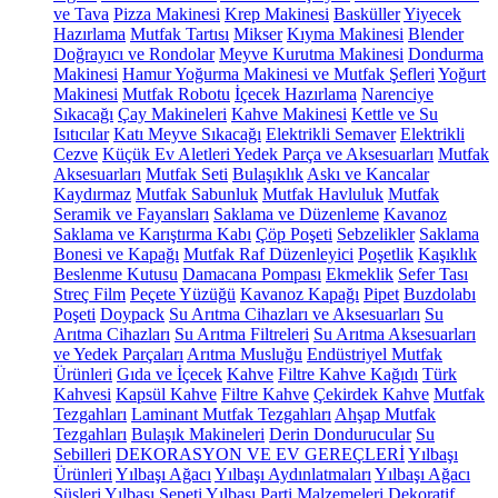
ve Tava
Pizza Makinesi
Krep Makinesi
Basküller
Yiyecek
Hazırlama
Mutfak Tartısı
Mikser
Kıyma Makinesi
Blender
Doğrayıcı ve Rondolar
Meyve Kurutma Makinesi
Dondurma
Makinesi
Hamur Yoğurma Makinesi ve Mutfak Şefleri
Yoğurt
Makinesi
Mutfak Robotu
İçecek Hazırlama
Narenciye
Sıkacağı
Çay Makineleri
Kahve Makinesi
Kettle ve Su
Isıtıcılar
Katı Meyve Sıkacağı
Elektrikli Semaver
Elektrikli
Cezve
Küçük Ev Aletleri Yedek Parça ve Aksesuarları
Mutfak
Aksesuarları
Mutfak Seti
Bulaşıklık
Askı ve Kancalar
Kaydırmaz
Mutfak Sabunluk
Mutfak Havluluk
Mutfak
Seramik ve Fayansları
Saklama ve Düzenleme
Kavanoz
Saklama ve Karıştırma Kabı
Çöp Poşeti
Sebzelikler
Saklama
Bonesi ve Kapağı
Mutfak Raf Düzenleyici
Poşetlik
Kaşıklık
Beslenme Kutusu
Damacana Pompası
Ekmeklik
Sefer Tası
Streç Film
Peçete Yüzüğü
Kavanoz Kapağı
Pipet
Buzdolabı
Poşeti
Doypack
Su Arıtma Cihazları ve Aksesuarları
Su
Arıtma Cihazları
Su Arıtma Filtreleri
Su Arıtma Aksesuarları
ve Yedek Parçaları
Arıtma Musluğu
Endüstriyel Mutfak
Ürünleri
Gıda ve İçecek
Kahve
Filtre Kahve Kağıdı
Türk
Kahvesi
Kapsül Kahve
Filtre Kahve
Çekirdek Kahve
Mutfak
Tezgahları
Laminant Mutfak Tezgahları
Ahşap Mutfak
Tezgahları
Bulaşık Makineleri
Derin Dondurucular
Su
Sebilleri
DEKORASYON VE EV GEREÇLERİ
Yılbaşı
Ürünleri
Yılbaşı Ağacı
Yılbaşı Aydınlatmaları
Yılbaşı Ağacı
Süsleri
Yılbaşı Sepeti
Yılbaşı Parti Malzemeleri
Dekoratif