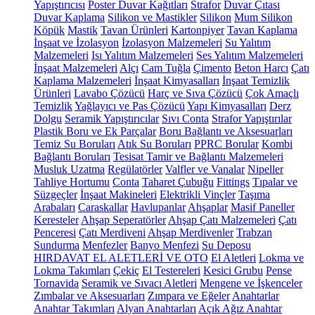
Yapıştırıcısı
Poster Duvar Kağıtları
Strafor
Duvar Çıtası
Duvar Kaplama
Silikon ve Mastikler
Silikon
Mum Silikon
Köpük
Mastik
Tavan Ürünleri
Kartonpiyer
Tavan Kaplama
İnşaat ve İzolasyon
İzolasyon Malzemeleri
Su Yalıtım
Malzemeleri
Isı Yalıtım Malzemeleri
Ses Yalıtım Malzemeleri
İnşaat Malzemeleri
Alçı
Cam Tuğla
Çimento
Beton Harcı
Çatı
Kaplama Malzemeleri
İnşaat Kimyasalları
İnşaat Temizlik
Ürünleri
Lavabo Çözücü
Harç ve Sıva Çözücü
Çok Amaçlı
Temizlik
Yağlayıcı ve Pas Çözücü
Yapı Kimyasalları
Derz
Dolgu
Seramik Yapıştırıcılar
Sıvı Conta
Strafor Yapıştırılar
Plastik Boru ve Ek Parçalar
Boru Bağlantı ve Aksesuarları
Temiz Su Boruları
Atık Su Boruları
PPRC Borular
Kombi
Bağlantı Boruları
Tesisat Tamir ve Bağlantı Malzemeleri
Musluk Uzatma
Regülatörler
Valfler ve Vanalar
Nipeller
Tahliye Hortumu
Conta
Taharet Çubuğu
Fittings
Tıpalar ve
Süzgeçler
İnşaat Makineleri
Elektrikli Vinçler
Taşıma
Arabaları
Caraskallar
Havlupanlar
Ahşaplar
Masif Paneller
Keresteler
Ahşap Seperatörler
Ahşap Çatı Malzemeleri
Çatı
Penceresi
Çatı Merdiveni
Ahşap Merdivenler
Trabzan
Sundurma
Menfezler
Banyo Menfezi
Su Deposu
HIRDAVAT EL ALETLERİ VE OTO
El Aletleri
Lokma ve
Lokma Takımları
Çekiç
El Testereleri
Kesici Grubu
Pense
Tornavida
Seramik ve Sıvacı Aletleri
Mengene ve İşkenceler
Zımbalar ve Aksesuarları
Zımpara ve Eğeler
Anahtarlar
Anahtar Takımları
Alyan Anahtarları
Açık Ağız Anahtar