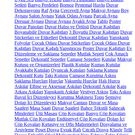
Setleri
Banyo Perdeleri
Bornoz
Peştemal
Havlu
Duvar
Dekorasyonu
Raf
Ayna
Çerçeveli Ayna
Makyaj Aynası
Boy
Aynası
Salon Aynası
Yatak Odası Aynası
Parçalı Ayna
Dresuar Aynası
Duvar Aynası
Ayaklı Ayna
Tablo
Poster
Duvar Panoları
Duvar Halısı ve Örtüsü
Duvar Kağıtları
Boyanabilir Duvar Kağıtları
3 Boyutlu Duvar Kağıtları
Duvar
Stickerları ve Etiketleri
Dekoratif Duvar Kağıtları
Yapışkanlı
Folyolar
Çocuk Odası Duvar Stickerları
Çocuk Odası Duvar
Kağıtları
Duvar Kağıdı Yapıştırıcısı
Poster Duvar Kağıtları
Ev
Düzenleme ve Saklama
Sepetler
Mutfak Sepeti
Çok Amaçlı
Sepetler
Dekoratif Sepetler
Çamaşır Sepetleri
Kutular
Makyaj
Kutusu ve Organizerleri
Plastik Kutular
Kumaş Kutular
Ayakkabı Kutuları
Oyuncak Kutuları
Saklama Kutusu
Dekoratif Kutu
Takı Kutusu
Çamaşır Kurutma Askısı
Saklama Hurçları
Hurçlar
Vakumlu Hurçlar
Halı Hurcu
Askılar
Elbise ve Aksesuar Askıları
Dekoratif Askılar
Kapı
Arkası Askıları
Yapışkanlı Askılar
Vestiyer Askısı
Takı Askısı
Bavul İçi Düzenleyici
Kurutma Makinesi Topu
Şemsiye
Dolap İçi Düzenleyici
Makyaj Çantası
Duvar ve Masa
Saatleri
Masa Saati
Duvar Saatleri
Bahçe Tekstili
Salıncak
Minderleri
Ütü Masası
Çöp Kovaları
Banyo Çöp Kovaları
Mutfak Çöp Kovaları
Endüstriyel Çöp Kovaları
Dolap İçi
Çöp Kovaları
Kırtasiye ve Ofis Malzemeleri
Dosyalama ve
Arşivleme
Poşet Dosya
Evrak Rafı
Çıtçıtlı Dosya
Klasör
Telli