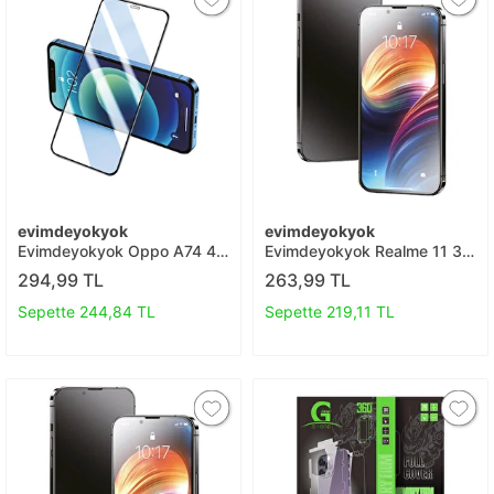
evimdeyokyok
evimdeyokyok
Evimdeyokyok Oppo A74 4g
Evimdeyokyok Realme 11 3d
3d Antistatik Seramik Nano
Antistatik Mat Seramik Nano
294,99 TL
263,99 TL
Ekran Koruyucu T20
Ekran Koruyucu T20
Sepette 244,84 TL
Sepette 219,11 TL