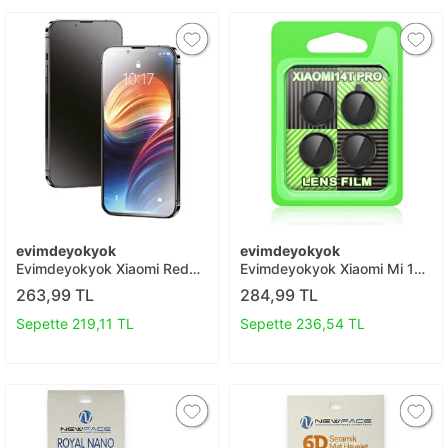
evimdeyokyok
evimdeyokyok
Evimdeyokyok Xiaomi Redmi
Evimdeyokyok Xiaomi Mi 14t
Note 8 Pro 3d Antistatik Mat
Pro Raze Metal Kamera Lens
263,99 TL
284,99 TL
Seramik Nano Ekran
- Siyah T20
Koruyucu T20
Sepette 219,11 TL
Sepette 236,54 TL