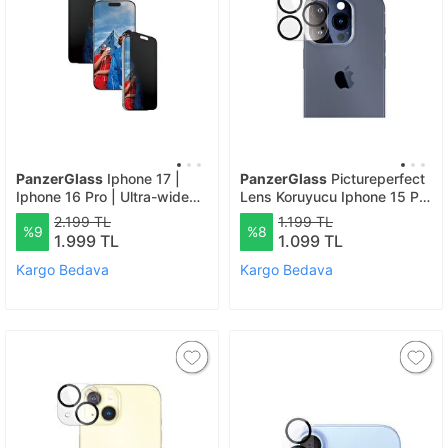
PanzerGlass
Iphone 17 |
PanzerGlass
Pictureperfect
Iphone 16 Pro | Ultra-wide
Lens Koruyucu Iphone 15 Pro
Fit Çerçeve Aparatlı 2 Yönlü
Ve Iphone 15 Pro Max -
2.199 TL
1.199 TL
%9
%8
Gizli/hayalet Ekranlı Koruyucu
Şeffaf
1.999 TL
1.099 TL
Kargo Bedava
Kargo Bedava