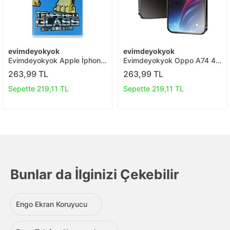
evimdeyokyok
evimdeyokyok
Evimdeyokyok Apple İphone
Evimdeyokyok Oppo A74 4g
14 Pro 18d Cam Ekran
3d Antistatik Mat Seramik
263,99 TL
263,99 TL
Koruyucu T20
Nano Ekran Koruyucu T20
Sepette 219,11 TL
Sepette 219,11 TL
Bunlar da İlginizi Çekebilir
Engo Ekran Koruyucu