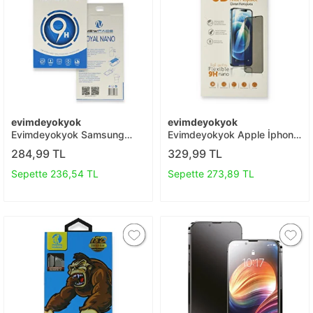
evimdeyokyok
evimdeyokyok
Evimdeyokyok Samsung
Evimdeyokyok Apple İphone
Galaxy A51 Royal Nano
12 Pro Max 6d Mat Seramik
284,99 TL
329,99 TL
Ekran Koruyucu T20
Hayalet Nano Ekran
Koruyucu T20
Sepette 236,54 TL
Sepette 273,89 TL