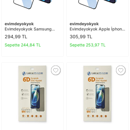
evimdeyokyok
evimdeyokyok
Evimdeyokyok Samsung
Evimdeyokyok Apple İphone
Galaxy A21s 3d Antistatik
13 Pro Max 3d Antistatik
294,99 TL
305,99 TL
Seramik Nano Ekran
Cam Ekran Koruyucu T20
Koruyucu T20
Sepette 244,84 TL
Sepette 253,97 TL