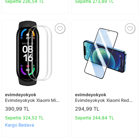
Koruyucu T20
Sepette 236,54 TL
Sepette 273,89 TL
evimdeyokyok
evimdeyokyok
Evimdeyokyok Xiaomi Mi
Evimdeyokyok Xiaomi Redmi
Band 7 Polymer Nano Ekran
Note 8 Pro 3d Antistatik
390,99 TL
294,99 TL
Koruyucu - Şeffaf T20
Seramik Nano Ekran
Koruyucu T20
Sepette 324,52 TL
Sepette 244,84 TL
Kargo Bedava