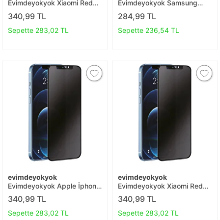
Evimdeyokyok Xiaomi Redmi
Evimdeyokyok Samsung
12 3d Antistatik Hayalet
Galaxy Z Fold 6 Raze Metal
340,99 TL
284,99 TL
Cam Ekran Koruyucu T20
Kamera Lens - Siyah T20
Sepette 283,02 TL
Sepette 236,54 TL
evimdeyokyok
evimdeyokyok
Evimdeyokyok Apple İphone
Evimdeyokyok Xiaomi Redmi
7 Plus 3d Antistatik Hayalet
Note 8 3d Antistatik Hayalet
340,99 TL
340,99 TL
Cam Ekran Koruyucu - Siyah
Cam Ekran Koruyucu T20
T20
Sepette 283,02 TL
Sepette 283,02 TL