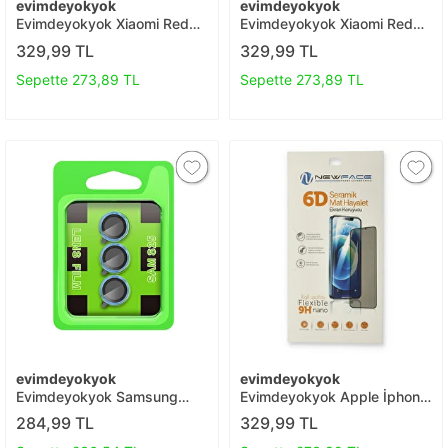
evimdeyokyok
evimdeyokyok
Evimdeyokyok Xiaomi Redmi
Evimdeyokyok Xiaomi Redmi
9t 6d Mat Seramik Hayalet
Note 9 Pro 6d Mat Seramik
329,99 TL
329,99 TL
Nano Ekran Koruyucu T20
Hayalet Nano Ekran
Koruyucu T20
Sepette 273,89 TL
Sepette 273,89 TL
evimdeyokyok
evimdeyokyok
Evimdeyokyok Samsung
Evimdeyokyok Apple İphone
Galaxy S25 Plus Raze Metal
12 Pro 6d Mat Seramik
284,99 TL
329,99 TL
Kamera Lens - Mavi T20
Hayalet Nano Ekran