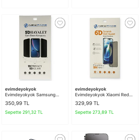
evimdeyokyok
evimdeyokyok
Evimdeyokyok Samsung
Evimdeyokyok Xiaomi Redmi
Galaxy M52 5g 5d Hayalet
Note 8 6d Mat Seramik
350,99 TL
329,99 TL
Cam Ekran Koruyucu T20
Hayalet Nano Ekran
Koruyucu T20
Sepette 291,32 TL
Sepette 273,89 TL