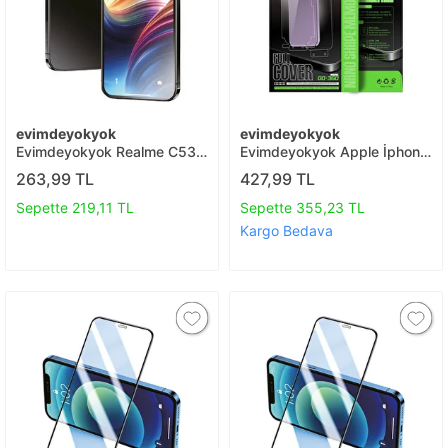
evimdeyokyok
evimdeyokyok
Evimdeyokyok Realme C53
Evimdeyokyok Apple İphone
3d Antistatik Mat Seramik
16e 360 Full Body Arka
263,99 TL
427,99 TL
Nano Ekran Koruyucu T20
Koruyucu T20
Sepette 219,11 TL
Sepette 355,23 TL
Kargo Bedava