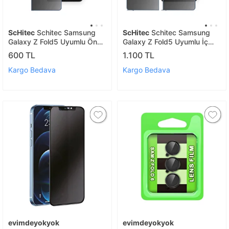
ScHitec
Schitec Samsung
ScHitec
Schitec Samsung
Galaxy Z Fold5 Uyumlu Ön
Galaxy Z Fold5 Uyumlu İç
Yüzey Hayalet Privacy
Ekran Hayalet Privacy
600 TL
1.100 TL
Hidrojel Ekran Koruyucu
Hidrojel Koruyucu
Kargo Bedava
Kargo Bedava
evimdeyokyok
evimdeyokyok