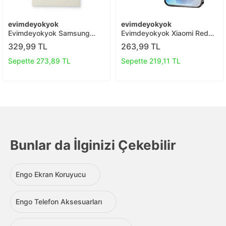
evimdeyokyok
evimdeyokyok
Evimdeyokyok Samsung
Evimdeyokyok Xiaomi Redmi
Galaxy A32 6d Mat Seramik
9 3d Antistatik Mat Seramik
329,99 TL
263,99 TL
Hayalet Nano Ekran
Nano Ekran Koruyucu T20
Koruyucu T20
Sepette 273,89 TL
Sepette 219,11 TL
Bunlar da İlginizi Çekebilir
Engo Ekran Koruyucu
Engo Telefon Aksesuarları