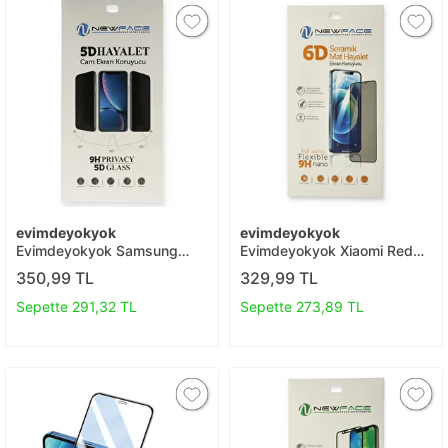
evimdeyokyok
evimdeyokyok
Evimdeyokyok Samsung
Evimdeyokyok Xiaomi Redmi
Galaxy M52 5g 5d Hayalet
Note 8 6d Mat Seramik
350,99 TL
329,99 TL
Cam Ekran Koruyucu T20
Hayalet Nano Ekran
Koruyucu T20
Sepette 291,32 TL
Sepette 273,89 TL