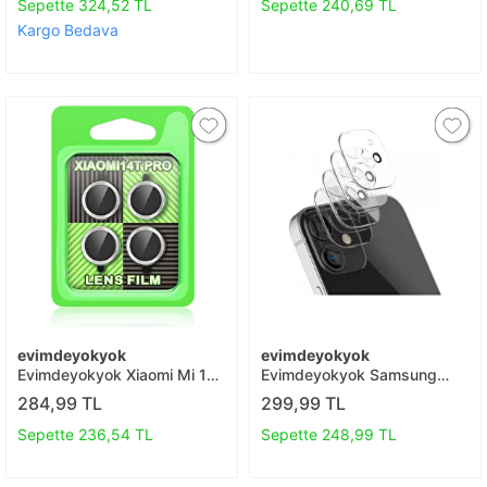
Sepette 324,52 TL
Sepette 240,69 TL
Kargo Bedava
evimdeyokyok
evimdeyokyok
Evimdeyokyok Xiaomi Mi 14t
Evimdeyokyok Samsung
Pro Raze Metal Kamera Lens
Galaxy A03s Kamera Lens
284,99 TL
299,99 TL
- Gümüş T20
Koruma Cam T20
Sepette 236,54 TL
Sepette 248,99 TL