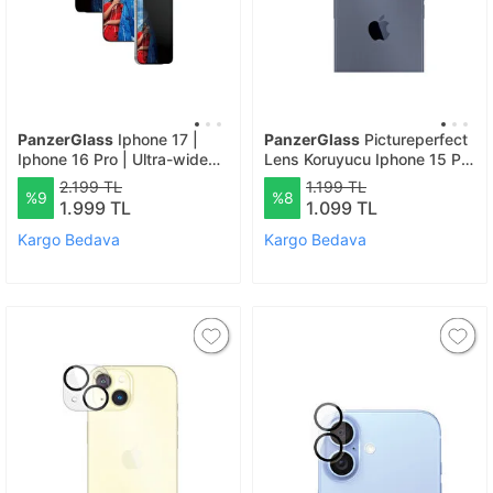
PanzerGlass
Iphone 17 |
PanzerGlass
Pictureperfect
Iphone 16 Pro | Ultra-wide
Lens Koruyucu Iphone 15 Pro
Fit Çerçeve Aparatlı 2 Yönlü
Ve Iphone 15 Pro Max -
2.199 TL
1.199 TL
%9
%8
Gizli/hayalet Ekranlı Koruyucu
Şeffaf
1.999 TL
1.099 TL
Kargo Bedava
Kargo Bedava