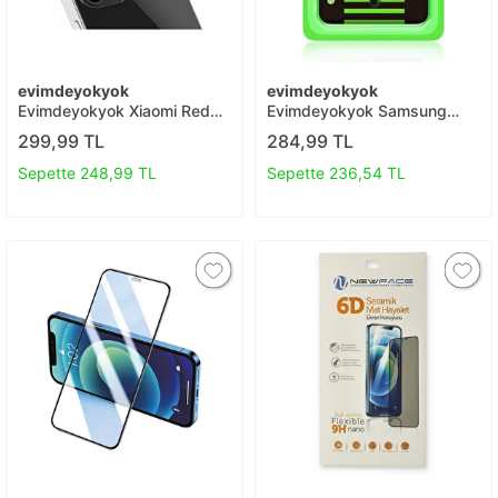
evimdeyokyok
evimdeyokyok
Evimdeyokyok Xiaomi Redmi
Evimdeyokyok Samsung
10 2022 Kamera Lens
Galaxy S25 Edge Raze Metal
299,99 TL
284,99 TL
Koruma Cam T20
Kamera Lens - Gümüş T20
Sepette 248,99 TL
Sepette 236,54 TL