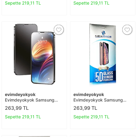
Koruyucu T20
Sepette 219,11 TL
Sepette 219,11 TL
evimdeyokyok
evimdeyokyok
Evimdeyokyok Samsung
Evimdeyokyok Samsung
Galaxy S23 Fe 3d Antistatik
Galaxy M52 5g 5d Eko Cam
263,99 TL
263,99 TL
Mat Seramik Nano Ekran
Ekran Koruyucu T20
Koruyucu T20
Sepette 219,11 TL
Sepette 219,11 TL