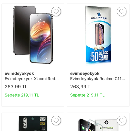
evimdeyokyok
evimdeyokyok
Evimdeyokyok Xiaomi Redmi
Evimdeyokyok Realme C11
Note 8 Pro 3d Antistatik Mat
2021 5d Eko Cam Ekran
263,99 TL
263,99 TL
Seramik Nano Ekran
Koruyucu T20
Koruyucu T20
Sepette 219,11 TL
Sepette 219,11 TL