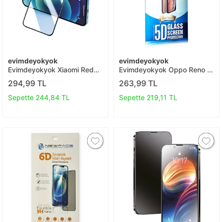
evimdeyokyok
evimdeyokyok
Evimdeyokyok Xiaomi Redmi
Evimdeyokyok Oppo Reno 6
Note 9 3d Antistatik Seramik
5d Eko Cam Ekran Koruyucu
294,99 TL
263,99 TL
Nano Ekran Koruyucu T20
T20
Sepette 244,84 TL
Sepette 219,11 TL