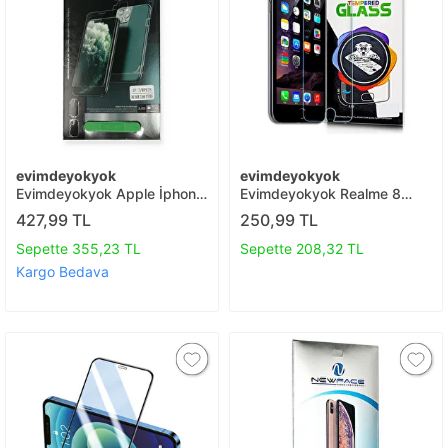
evimdeyokyok
evimdeyokyok
Evimdeyokyok Apple İphone
Evimdeyokyok Realme 8
13 Pro 360 Full Body Arka
Temperli Cam Ekran
427,99 TL
250,99 TL
Koruyucu T20
Koruyucu T20
Sepette 355,23 TL
Sepette 208,32 TL
Kargo Bedava