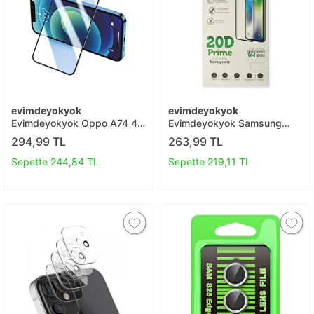
evimdeyokyok
evimdeyokyok
Evimdeyokyok Oppo A74 4g
Evimdeyokyok Samsung
3d Antistatik Seramik Nano
Galaxy M52 5g 20d
294,99 TL
263,99 TL
Ekran Koruyucu T20
Premium Cam Ekran
Koruyucu T20
Sepette 244,84 TL
Sepette 219,11 TL