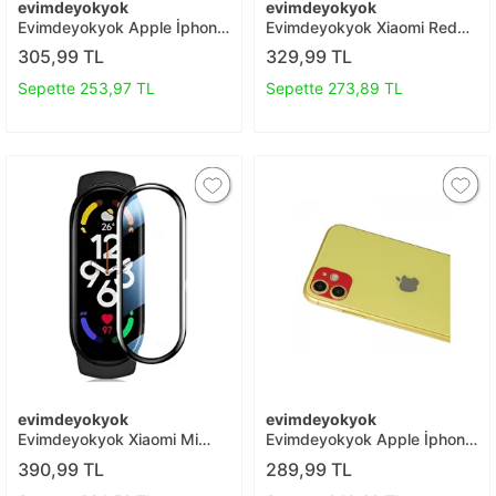
evimdeyokyok
evimdeyokyok
Evimdeyokyok Apple İphone
Evimdeyokyok Xiaomi Redmi
13 Pro Max 3d Antistatik
9t 6d Mat Seramik Hayalet
305,99 TL
329,99 TL
Cam Ekran Koruyucu T20
Nano Ekran Koruyucu T20
Sepette 253,97 TL
Sepette 273,89 TL
evimdeyokyok
evimdeyokyok
Evimdeyokyok Xiaomi Mi
Evimdeyokyok Apple İphone
Band 8 Polymer Nano Ekran
11 Rainbow Kamera Lens
390,99 TL
289,99 TL
Koruyucu - Şeffaf T20
Koruma Cam - Kırmızı T20