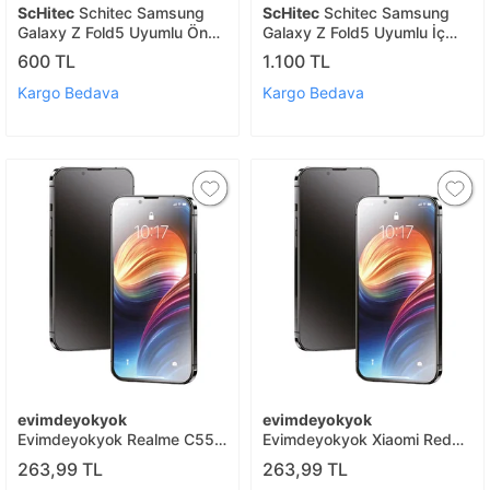
ScHitec
Schitec Samsung
ScHitec
Schitec Samsung
Galaxy Z Fold5 Uyumlu Ön
Galaxy Z Fold5 Uyumlu İç
Yüzey Hayalet Privacy
Ekran Hayalet Privacy
600 TL
1.100 TL
Hidrojel Ekran Koruyucu
Hidrojel Koruyucu
Kargo Bedava
Kargo Bedava
evimdeyokyok
evimdeyokyok
Evimdeyokyok Realme C55
Evimdeyokyok Xiaomi Redmi
3d Antistatik Mat Seramik
10c 3d Antistatik Mat
263,99 TL
263,99 TL
Nano Ekran Koruyucu T20
Seramik Nano Ekran