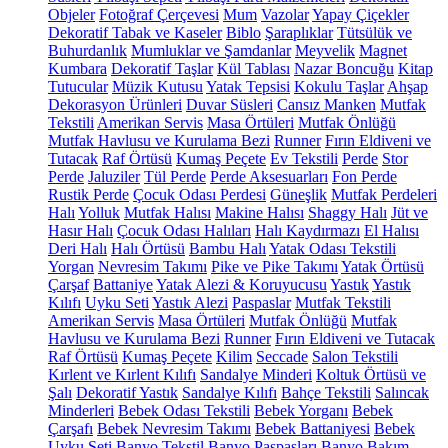
Objeler
Fotoğraf Çerçevesi
Mum
Vazolar
Yapay Çiçekler
Dekoratif Tabak ve Kaseler
Biblo
Şaraplıklar
Tütsülük ve
Buhurdanlık
Mumluklar ve Şamdanlar
Meyvelik
Magnet
Kumbara
Dekoratif Taşlar
Kül Tablası
Nazar Boncuğu
Kitap
Tutucular
Müzik Kutusu
Yatak Tepsisi
Kokulu Taşlar
Ahşap
Dekorasyon Ürünleri
Duvar Süsleri
Cansız Manken
Mutfak
Tekstili
Amerikan Servis
Masa Örtüleri
Mutfak Önlüğü
Mutfak Havlusu ve Kurulama Bezi
Runner
Fırın Eldiveni ve
Tutacak
Raf Örtüsü
Kumaş Peçete
Ev Tekstili
Perde
Stor
Perde
Jaluziler
Tül Perde
Perde Aksesuarları
Fon Perde
Rustik Perde
Çocuk Odası Perdesi
Güneşlik
Mutfak Perdeleri
Halı
Yolluk
Mutfak Halısı
Makine Halısı
Shaggy Halı
Jüt ve
Hasır Halı
Çocuk Odası Halıları
Halı Kaydırmazı
El Halısı
Deri Halı
Halı Örtüsü
Bambu Halı
Yatak Odası Tekstili
Yorgan
Nevresim Takımı
Pike ve Pike Takımı
Yatak Örtüsü
Çarşaf
Battaniye
Yatak Alezi & Koruyucusu
Yastık
Yastık
Kılıfı
Uyku Seti
Yastık Alezi
Paspaslar
Mutfak Tekstili
Amerikan Servis
Masa Örtüleri
Mutfak Önlüğü
Mutfak
Havlusu ve Kurulama Bezi
Runner
Fırın Eldiveni ve Tutacak
Raf Örtüsü
Kumaş Peçete
Kilim
Seccade
Salon Tekstili
Kırlent ve Kırlent Kılıfı
Sandalye Minderi
Koltuk Örtüsü ve
Şalı
Dekoratif Yastık
Sandalye Kılıfı
Bahçe Tekstili
Salıncak
Minderleri
Bebek Odası Tekstili
Bebek Yorganı
Bebek
Çarşafı
Bebek Nevresim Takımı
Bebek Battaniyesi
Bebek
Uyku Seti
Banyo Tekstil
Banyo Paspasları
Banyo Bakım