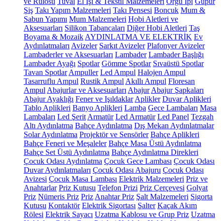
ve Rulosu
Tuval
El İşi & Tekstil Malzemeleri
Örgü İpi
Güpür
Şiş
Takı Yapım Malzemeleri
Takı Pensesi
Boncuk
Mum &
Sabun Yapımı
Mum Malzemeleri
Hobi Aletleri ve
Aksesuarları
Silikon Tabancaları
Diğer Hobi Aletleri
Taş
Boyama & Mozaik
AYDINLATMA VE ELEKTRİK
Ev
Aydınlatmaları
Avizeler
Sarkıt Avizeler
Plafonyer Avizeler
Lambaderler ve Aksesuarları
Lambader
Lambader Başlığı
Lambader Ayağı
Spotlar
Gömme Spotlar
Sıvaüstü Spotlar
Tavan Spotlar
Ampuller
Led Ampul
Halojen Ampul
Tasarruflu Ampul
Rustik Ampul
Akıllı Ampul
Floresan
Ampul
Abajurlar ve Aksesuarları
Abajur
Abajur Şapkaları
Abajur Ayaklığı
Fener ve Işıldaklar
Aplikler
Duvar Aplikleri
Tablo Aplikleri
Banyo Aplikleri
Lamba
Gece Lambaları
Masa
Lambaları
Led Şerit
Armatür
Led Armatür
Led Panel
Tezgah
Altı Aydınlatma
Bahçe Aydınlatma
Dış Mekan Aydınlatmalar
Solar Aydınlatma
Projektör ve Sensörler
Bahçe Aplikleri
Bahçe Feneri ve Meşaleler
Bahçe Masa Üstü Aydınlatma
Bahçe Set Üstü Aydınlatma
Bahçe Aydınlatma Direkleri
Çocuk Odası Aydınlatma
Çocuk Gece Lambası
Çocuk Odası
Duvar Aydınlatmaları
Çocuk Odası Abajuru
Çocuk Odası
Avizesi
Çocuk Masa Lambası
Elektrik Malzemeleri
Priz ve
Anahtarlar
Priz Kutusu
Telefon Prizi
Priz Çerçevesi
Golyat
Priz
Nümeris Priz
Priz
Anahtar Priz
Şalt Malzemeleri
Sigorta
Kutusu
Kontaktör
Elektrik Sigortası
Şalter
Kaçak Akım
Rölesi
Elektrik Sayacı
Uzatma Kablosu ve Grup Priz
Uzatma