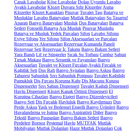
Çanak Lavabolar
Köşe Lavabolar
Dolap Uyumlu Lavabo
Ayaklı Lavabolar
Klozet
Duvara Sıfır Klozetler
Asma
Klozetler
Klozet Kapakları
Pisuvar
Tuvalet Taşı
Batarya ve
Musluklar
Lavabo Bataryaları
Mutfak Bataryaları
Su Tasarruf
Aparatı
Banyo Bataryaları
Musluk
Duş Bataryaları
Batarya
Setleri
Fotoselli Batarya
Ara Musluk
Pisuvar Musluğu
Batarya ve Musluk Yedek Parçaları
Sifon
Lavabo Sifonu
Eviye Sifonu
Yer Sifonu
Sifon Aksesuarları ve Parçaları
Rezervuar ve Aksesuarları
Rezervuar Kumanda Paneli
Rezervuar Seti
Rezervuar İç Takımı
Banyo Bakım Setleri
Yara Bandı
Lif ve Süngerler
Sıcak Su Torbası
Cımbız
Sabun
Tırnak Makası
Banyo Seramik ve Fayansları
Banyo
Aksesuarları
Tuvalet ve Klozet Fırçaları
Ayaklı Fırçalık ve
Kağıtlık Seti
Duş Rafı
Banyo Aynaları
Banyo Askısı
Banyo
Taburesi
Sabunluk
Sıvı Sabunluk Pompası
Tuvalet Kağıtlığı
Pamukluk
Diş Fırçası Koruma Kabı
Diş Macunu Kutusu
Dispenserler
Sıvı Sabun Dispenseri
Tuvalet Kağıdı Dispenseri
Havlu Dispenseri
Klozet Kapak Örtüsü Dispenseri
El
Kurutma Cihazları
Banyo Etajeri
Banyo Düzenleyicileri
Banyo Seti
Diş Fırçalık
Havluluk
Banyo Kaydırmazı
Duş
Perde Askısı
Yaşlı ve Bedensel Engelli Banyo Ürünleri
Banyo
Havalandırma ve Isıtma
Banyo Aspiratörü
Diğer
Banyo
Tekstil
Banyo Paspasları
Banyo Bakım Setleri
Banyo
Perdeleri
Bornoz
Peştemal
Havlu
MUTFAK
Mutfak
Mobilyaları
Mutfak Dolapları
Hazır Mutfak Dolapları
Çok