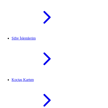
Şifre İşlemlerim
Koçtaş Kartım