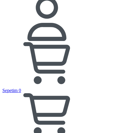
Sepetim
0