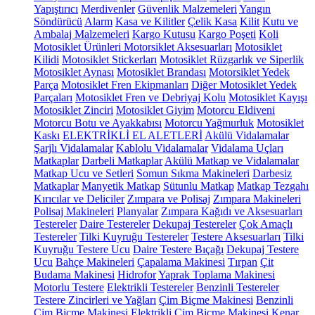
Yapıştırıcı
Merdivenler
Güvenlik Malzemeleri
Yangın
Söndürücü
Alarm
Kasa ve Kilitler
Çelik Kasa
Kilit
Kutu ve
Ambalaj Malzemeleri
Kargo Kutusu
Kargo Poşeti
Koli
Motosiklet Ürünleri
Motorsiklet Aksesuarları
Motosiklet
Kilidi
Motosiklet Stickerları
Motosiklet Rüzgarlık ve Siperlik
Motosiklet Aynası
Motosiklet Brandası
Motorsiklet Yedek
Parça
Motosiklet Fren Ekipmanları
Diğer Motosiklet Yedek
Parçaları
Motosiklet Fren ve Debriyaj Kolu
Motosiklet Kayışı
Motosiklet Zinciri
Motosiklet Giyim
Motorcu Eldiveni
Motorcu Botu ve Ayakkabısı
Motorcu Yağmurluk
Motosiklet
Kaskı
ELEKTRİKLİ EL ALETLERİ
Akülü Vidalamalar
Şarjlı Vidalamalar
Kablolu Vidalamalar
Vidalama Uçları
Matkaplar
Darbeli Matkaplar
Akülü Matkap ve Vidalamalar
Matkap Ucu ve Setleri
Somun Sıkma Makineleri
Darbesiz
Matkaplar
Manyetik Matkap
Sütunlu Matkap
Matkap Tezgahı
Kırıcılar ve Deliciler
Zımpara ve Polisaj
Zımpara Makineleri
Polisaj Makineleri
Planyalar
Zımpara Kağıdı ve Aksesuarları
Testereler
Daire Testereler
Dekupaj Testereler
Çok Amaçlı
Testereler
Tilki Kuyruğu Testereler
Testere Aksesuarları
Tilki
Kuyruğu Testere Ucu
Daire Testere Bıçağı
Dekupaj Testere
Ucu
Bahçe Makineleri
Çapalama Makinesi
Tırpan
Çit
Budama Makinesi
Hidrofor
Yaprak Toplama Makinesi
Motorlu Testere
Elektrikli Testereler
Benzinli Testereler
Testere Zincirleri ve Yağları
Çim Biçme Makinesi
Benzinli
Çim Biçme Makinesi
Elektrikli Çim Biçme Makinesi
Kenar