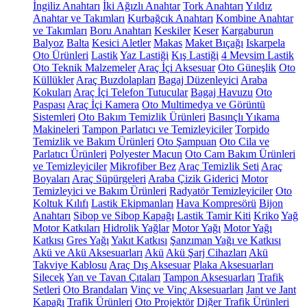
İngiliz Anahtarı
İki Ağızlı Anahtar
Tork Anahtarı
Yıldız
Anahtar ve Takımları
Kurbağcık Anahtarı
Kombine Anahtar
ve Takımları
Boru Anahtarı
Keskiler
Keser
Kargaburun
Balyoz
Balta
Kesici Aletler
Makas
Maket Bıçağı
Iskarpela
Oto Ürünleri
Lastik
Yaz Lastiği
Kış Lastiği
4 Mevsim Lastik
Oto Teknik Malzemeler
Araç İçi Aksesuar
Oto Güneşlik
Oto
Küllükler
Araç Buzdolapları
Bagaj Düzenleyici
Araba
Kokuları
Araç İçi Telefon Tutucular
Bagaj Havuzu
Oto
Paspası
Araç İçi Kamera
Oto Multimedya ve Görüntü
Sistemleri
Oto Bakım Temizlik Ürünleri
Basınçlı Yıkama
Makineleri
Tampon Parlatıcı ve Temizleyiciler
Torpido
Temizlik ve Bakım Ürünleri
Oto Şampuan
Oto Cila ve
Parlatıcı Ürünleri
Polyester Macun
Oto Cam Bakım Ürünleri
ve Temizleyiciler
Mikrofiber Bez
Araç Temizlik Seti
Araç
Boyaları
Araç Süpürgeleri
Araba Çizik Giderici
Motor
Temizleyici ve Bakım Ürünleri
Radyatör Temizleyiciler
Oto
Koltuk Kılıfı
Lastik Ekipmanları
Hava Kompresörü
Bijon
Anahtarı
Sibop ve Sibop Kapağı
Lastik Tamir Kiti
Kriko
Yağ
Motor Katkıları
Hidrolik Yağlar
Motor Yağı
Motor Yağı
Katkısı
Gres Yağı
Yakıt Katkısı
Şanzıman Yağı ve Katkısı
Akü ve Akü Aksesuarları
Akü
Akü Şarj Cihazları
Akü
Takviye Kablosu
Araç Dış Aksesuar
Plaka Aksesuarları
Silecek
Yan ve Tavan Çıtaları
Tampon Aksesuarları
Trafik
Setleri
Oto Brandaları
Vinç ve Vinç Aksesuarları
Jant ve Jant
Kapağı
Trafik Ürünleri
Oto Projektör
Diğer Trafik Ürünleri