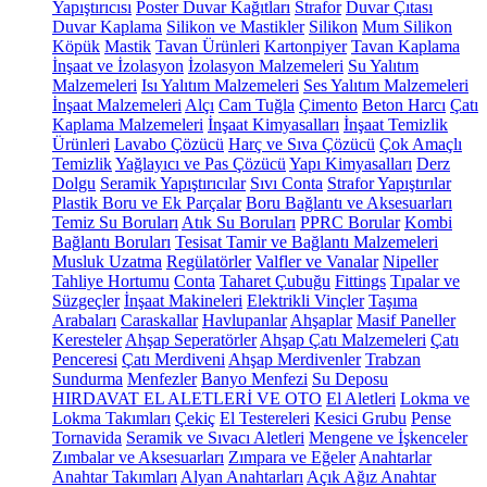
Yapıştırıcısı
Poster Duvar Kağıtları
Strafor
Duvar Çıtası
Duvar Kaplama
Silikon ve Mastikler
Silikon
Mum Silikon
Köpük
Mastik
Tavan Ürünleri
Kartonpiyer
Tavan Kaplama
İnşaat ve İzolasyon
İzolasyon Malzemeleri
Su Yalıtım
Malzemeleri
Isı Yalıtım Malzemeleri
Ses Yalıtım Malzemeleri
İnşaat Malzemeleri
Alçı
Cam Tuğla
Çimento
Beton Harcı
Çatı
Kaplama Malzemeleri
İnşaat Kimyasalları
İnşaat Temizlik
Ürünleri
Lavabo Çözücü
Harç ve Sıva Çözücü
Çok Amaçlı
Temizlik
Yağlayıcı ve Pas Çözücü
Yapı Kimyasalları
Derz
Dolgu
Seramik Yapıştırıcılar
Sıvı Conta
Strafor Yapıştırılar
Plastik Boru ve Ek Parçalar
Boru Bağlantı ve Aksesuarları
Temiz Su Boruları
Atık Su Boruları
PPRC Borular
Kombi
Bağlantı Boruları
Tesisat Tamir ve Bağlantı Malzemeleri
Musluk Uzatma
Regülatörler
Valfler ve Vanalar
Nipeller
Tahliye Hortumu
Conta
Taharet Çubuğu
Fittings
Tıpalar ve
Süzgeçler
İnşaat Makineleri
Elektrikli Vinçler
Taşıma
Arabaları
Caraskallar
Havlupanlar
Ahşaplar
Masif Paneller
Keresteler
Ahşap Seperatörler
Ahşap Çatı Malzemeleri
Çatı
Penceresi
Çatı Merdiveni
Ahşap Merdivenler
Trabzan
Sundurma
Menfezler
Banyo Menfezi
Su Deposu
HIRDAVAT EL ALETLERİ VE OTO
El Aletleri
Lokma ve
Lokma Takımları
Çekiç
El Testereleri
Kesici Grubu
Pense
Tornavida
Seramik ve Sıvacı Aletleri
Mengene ve İşkenceler
Zımbalar ve Aksesuarları
Zımpara ve Eğeler
Anahtarlar
Anahtar Takımları
Alyan Anahtarları
Açık Ağız Anahtar