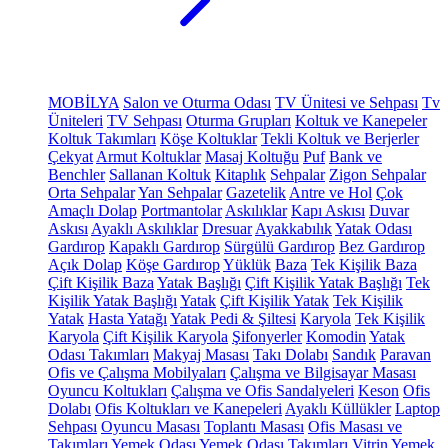
MOBİLYA
Salon ve Oturma Odası
TV Ünitesi ve Sehpası
Tv
Üniteleri
TV Sehpası
Oturma Grupları
Koltuk ve Kanepeler
Koltuk Takımları
Köşe Koltuklar
Tekli Koltuk ve Berjerler
Çekyat
Armut Koltuklar
Masaj Koltuğu
Puf
Bank ve
Benchler
Sallanan Koltuk
Kitaplık
Sehpalar
Zigon Sehpalar
Orta Sehpalar
Yan Sehpalar
Gazetelik
Antre ve Hol
Çok
Amaçlı Dolap
Portmantolar
Askılıklar
Kapı Askısı
Duvar
Askısı
Ayaklı Askılıklar
Dresuar
Ayakkabılık
Yatak Odası
Gardırop
Kapaklı Gardırop
Sürgülü Gardırop
Bez Gardırop
Açık Dolap
Köşe Gardırop
Yüklük
Baza
Tek Kişilik Baza
Çift Kişilik Baza
Yatak Başlığı
Çift Kişilik Yatak Başlığı
Tek
Kişilik Yatak Başlığı
Yatak
Çift Kişilik Yatak
Tek Kişilik
Yatak
Hasta Yatağı
Yatak Pedi & Şiltesi
Karyola
Tek Kişilik
Karyola
Çift Kişilik Karyola
Şifonyerler
Komodin
Yatak
Odası Takımları
Makyaj Masası
Takı Dolabı
Sandık
Paravan
Ofis ve Çalışma Mobilyaları
Çalışma ve Bilgisayar Masası
Oyuncu Koltukları
Çalışma ve Ofis Sandalyeleri
Keson
Ofis
Dolabı
Ofis Koltukları ve Kanepeleri
Ayaklı Küllükler
Laptop
Sehpası
Oyuncu Masası
Toplantı Masası
Ofis Masası ve
Takımları
Yemek Odası
Yemek Odası Takımları
Vitrin
Yemek