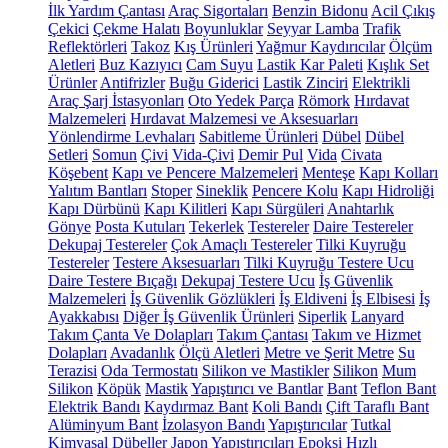
İlk Yardım Çantası
Araç Sigortaları
Benzin Bidonu
Acil Çıkış
Çekici
Çekme Halatı
Boyunluklar
Seyyar Lamba
Trafik
Reflektörleri
Takoz
Kış Ürünleri
Yağmur Kaydırıcılar
Ölçüm
Aletleri
Buz Kazıyıcı
Cam Suyu
Lastik Kar Paleti
Kışlık Set
Ürünler
Antifrizler
Buğu Giderici
Lastik Zinciri
Elektrikli
Araç Şarj İstasyonları
Oto Yedek Parça
Römork
Hırdavat
Malzemeleri
Hırdavat Malzemesi ve Aksesuarları
Yönlendirme Levhaları
Sabitleme Ürünleri
Dübel
Dübel
Setleri
Somun
Çivi
Vida-Çivi
Demir Pul
Vida
Civata
Köşebent
Kapı ve Pencere Malzemeleri
Menteşe
Kapı Kolları
Yalıtım Bantları
Stoper
Sineklik
Pencere Kolu
Kapı Hidroliği
Kapı Dürbünü
Kapı Kilitleri
Kapı Sürgüleri
Anahtarlık
Gönye
Posta Kutuları
Tekerlek
Testereler
Daire Testereler
Dekupaj Testereler
Çok Amaçlı Testereler
Tilki Kuyruğu
Testereler
Testere Aksesuarları
Tilki Kuyruğu Testere Ucu
Daire Testere Bıçağı
Dekupaj Testere Ucu
İş Güvenlik
Malzemeleri
İş Güvenlik Gözlükleri
İş Eldiveni
İş Elbisesi
İş
Ayakkabısı
Diğer İş Güvenlik Ürünleri
Siperlik
Lanyard
Takım Çanta Ve Dolapları
Takım Çantası
Takım ve Hizmet
Dolapları
Avadanlık
Ölçü Aletleri
Metre ve Şerit Metre
Su
Terazisi
Oda Termostatı
Silikon ve Mastikler
Silikon
Mum
Silikon
Köpük
Mastik
Yapıştırıcı ve Bantlar
Bant
Teflon Bant
Elektrik Bandı
Kaydırmaz Bant
Koli Bandı
Çift Taraflı Bant
Alüminyum Bant
İzolasyon Bandı
Yapıştırıcılar
Tutkal
Kimyasal Dübeller
Japon Yapıştırıcıları
Epoksi
Hızlı