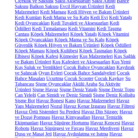
Çiçeklik ve Saksılık
Saksı Aksesuarları
Saksı Altlığı
Bahçe
Saksısı
Balkon Saksısı
Evcil Hayvan Ürünleri
Kedi
Malzemeleri
Kedi Maması
Kedi Hijyen ve Bakım Ürünleri
Kedi Kumları
Kedi Mama ve Su Kabı
Kedi Evi
Kedi Yatağı
Kedi Oyuncakları
Kedi Tuvaleti ve Aksesuarları
Kedi
Ödülleri
Kedi Tırmalaması
Kedi Vitamini
Kedi Taşıma
Çantası
Köpek Malzemeleri
Köpek Yatağı
Köpek Vitamini
Köpek Oyuncakları
Köpek Mama ve Su Kabı
Köpek
Güvenlik
Köpek Hijyen ve Bakım Ürünleri
Köpek Ödülleri
Köpek Maması
Köpek Kulübesi
Köpek Tasmaları
Köpek
Elbisesi
Köpek Kafesi
Kümesler
Kuş Malzemeleri
Kuş Sağlık
ve Bakım Ürünleri
Kuş Kafesleri ve Aksesuarları
Kuş Yemi
Kuş Suluk ve Yemlikleri
Çocuk Bahçe Oyuncakları
Kaydırak
ve Salıncak
Oyun Evleri
Çocuk Bahçe Sandalyeleri
Çocuk
Bahçe Masaları
Uçurtma
Çocuk Scooter
Çocuk Kaykay
Su
Tabancası
Şişme Oyuncaklar
Akülü Araba
Su Aktivite
Ürünleri
Şişme Havuz
Şişme Deniz Yatağı
Şişme Deniz Topu
Can Yeleği
Can Simidi ve Deniz Simidi
Şişme Deniz Kolluğu
Şişme Bot
Havuz Bonesi
Kano
Havuz Malzemeleri
Havuz
Yapı Malzemeleri
Nozul
Havuz Kenar Izgarası
Havuz Filtresi
Havuz Örtü Sistemleri
Su Perdesi
Havuz Dip Süzgeç
Havuz
ve Dozaj Pompası
Havuz Kimyasalları
Havuz Temizlik
Ekipmanları
Havuz Süpürge Hortumu
Havuz Kepçesi
Havuz
Robotu
Havuz Süpürgesi ve Fırçası
Havuz Merdiveni
Havuz
Duşu ve Masaj Jeti
Havuz Aydınlatma ve Isıtma
Havuz