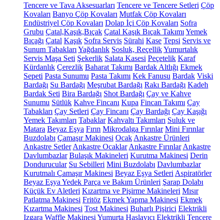
Tencere ve Tava Aksesuarları
Tencere ve Tencere Setleri
Çöp
Kovaları
Banyo Çöp Kovaları
Mutfak Çöp Kovaları
Endüstriyel Çöp Kovaları
Dolap İçi Çöp Kovaları
Sofra
Grubu
Çatal,Kaşık,Bıçak
Çatal Kaşık Bıçak Takımı
Yemek
Bıçağı
Çatal
Kaşık
Sofra Servis
Sürahi
Kase
Tepsi
Servis ve
Sunum Tabakları
Yağdanlık
Sosluk, Reçellik
Yumurtalık
Servis Maşa Seti
Şekerlik
Salata Kasesi
Peçetelik
Karaf
Kürdanlık
Çerezlik
Baharat Takımı
Bardak Altlığı
Ekmek
Sepeti
Pasta Sunumu
Pasta Takımı
Kek Fanusu
Bardak
Viski
Bardağı
Su Bardağı
Meşrubat Bardağı
Rakı Bardağı
Kadeh
Bardak Seti
Bira Bardağı
Shot Bardağı
Çay ve Kahve
Sunumu
Sütlük
Kahve Fincanı
Kupa
Fincan Takımı
Çay
Tabakları
Çay Setleri
Çay Fincanı
Çay Bardağı
Çay Kaşığı
Yemek Takımları
Tabaklar
Kahvaltı Takımları
Suluk ve
Matara
Beyaz Eşya
Fırın
Mikrodalga Fırınlar
Mini Fırınlar
Buzdolabı
Çamaşır Makinesi
Ocak
Ankastre Ürünleri
Ankastre Setler
Ankastre Ocaklar
Ankastre Fırınlar
Ankastre
Davlumbazlar
Bulaşık Makineleri
Kurutma Makinesi
Derin
Dondurucular
Su Sebilleri
Mini Buzdolabı
Davlumbazlar
Kurutmalı Çamaşır Makinesi
Beyaz Eşya Setleri
Aspiratörler
Beyaz Eşya Yedek Parça ve Bakım Ürünleri
Şarap Dolabı
Küçük Ev Aletleri
Kızartma ve Pişirme Makineleri
Mısır
Patlatma Makinesi
Fritöz
Ekmek Yapma Makinesi
Ekmek
Kızartma Makinesi
Tost Makinesi
Buharlı Pişirici
Elektrikli
Izgara
Waffle Makinesi
Yumurta Haşlayıcı
Elektrikli Tencere