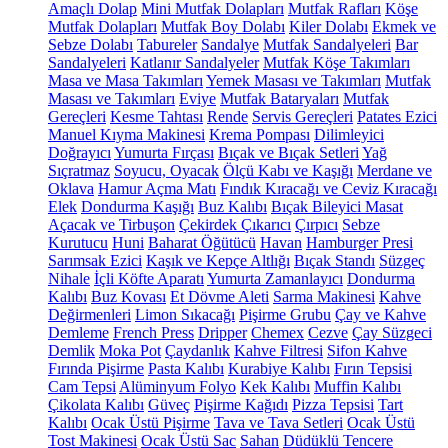
Amaçlı Dolap
Mini Mutfak Dolapları
Mutfak Rafları
Köşe
Mutfak Dolapları
Mutfak Boy Dolabı
Kiler Dolabı
Ekmek ve
Sebze Dolabı
Tabureler
Sandalye
Mutfak Sandalyeleri
Bar
Sandalyeleri
Katlanır Sandalyeler
Mutfak Köşe Takımları
Masa ve Masa Takımları
Yemek Masası ve Takımları
Mutfak
Masası ve Takımları
Eviye
Mutfak Bataryaları
Mutfak
Gereçleri
Kesme Tahtası
Rende
Servis Gereçleri
Patates Ezici
Manuel Kıyma Makinesi
Krema Pompası
Dilimleyici
Doğrayıcı
Yumurta Fırçası
Bıçak ve Bıçak Setleri
Yağ
Sıçratmaz
Soyucu, Oyacak
Ölçü Kabı ve Kaşığı
Merdane ve
Oklava
Hamur Açma Matı
Fındık Kıracağı ve Ceviz Kıracağı
Elek
Dondurma Kaşığı
Buz Kalıbı
Bıçak Bileyici Masat
Açacak ve Tirbuşon
Çekirdek Çıkarıcı
Çırpıcı
Sebze
Kurutucu
Huni
Baharat Öğütücü
Havan
Hamburger Presi
Sarımsak Ezici
Kaşık ve Kepçe Altlığı
Bıçak Standı
Süzgeç
Nihale
İçli Köfte Aparatı
Yumurta Zamanlayıcı
Dondurma
Kalıbı
Buz Kovası
Et Dövme Aleti
Sarma Makinesi
Kahve
Değirmenleri
Limon Sıkacağı
Pişirme Grubu
Çay ve Kahve
Demleme
French Press
Dripper
Chemex
Cezve
Çay Süzgeci
Demlik
Moka Pot
Çaydanlık
Kahve Filtresi
Sifon Kahve
Fırında Pişirme
Pasta Kalıbı
Kurabiye Kalıbı
Fırın Tepsisi
Cam Tepsi
Alüminyum Folyo
Kek Kalıbı
Muffin Kalıbı
Çikolata Kalıbı
Güveç
Pişirme Kağıdı
Pizza Tepsisi
Tart
Kalıbı
Ocak Üstü Pişirme
Tava ve Tava Setleri
Ocak Üstü
Tost Makinesi
Ocak Üstü Sac
Sahan
Düdüklü Tencere