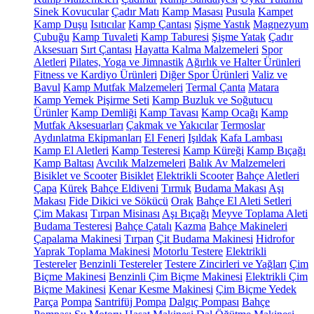
Sinek Kovucular
Çadır Matı
Kamp Masası
Pusula
Kampet
Kamp Duşu
Isıtıcılar
Kamp Çantası
Şişme Yastık
Magnezyum
Çubuğu
Kamp Tuvaleti
Kamp Taburesi
Şişme Yatak
Çadır
Aksesuarı
Sırt Çantası
Hayatta Kalma Malzemeleri
Spor
Aletleri
Pilates, Yoga ve Jimnastik
Ağırlık ve Halter Ürünleri
Fitness ve Kardiyo Ürünleri
Diğer Spor Ürünleri
Valiz ve
Bavul
Kamp Mutfak Malzemeleri
Termal Çanta
Matara
Kamp Yemek Pişirme Seti
Kamp Buzluk ve Soğutucu
Ürünler
Kamp Demliği
Kamp Tavası
Kamp Ocağı
Kamp
Mutfak Aksesuarları
Çakmak ve Yakıcılar
Termoslar
Aydınlatma Ekipmanları
El Feneri
Işıldak
Kafa Lambası
Kamp El Aletleri
Kamp Testeresi
Kamp Küreği
Kamp Bıçağı
Kamp Baltası
Avcılık Malzemeleri
Balık Av Malzemeleri
Bisiklet ve Scooter
Bisiklet
Elektrikli Scooter
Bahçe Aletleri
Çapa
Kürek
Bahçe Eldiveni
Tırmık
Budama Makası
Aşı
Makası
Fide Dikici ve Sökücü
Orak
Bahçe El Aleti Setleri
Çim Makası
Tırpan Misinası
Aşı Bıçağı
Meyve Toplama Aleti
Budama Testeresi
Bahçe Çatalı
Kazma
Bahçe Makineleri
Çapalama Makinesi
Tırpan
Çit Budama Makinesi
Hidrofor
Yaprak Toplama Makinesi
Motorlu Testere
Elektrikli
Testereler
Benzinli Testereler
Testere Zincirleri ve Yağları
Çim
Biçme Makinesi
Benzinli Çim Biçme Makinesi
Elektrikli Çim
Biçme Makinesi
Kenar Kesme Makinesi
Çim Biçme Yedek
Parça
Pompa
Santrifüj Pompa
Dalgıç Pompası
Bahçe