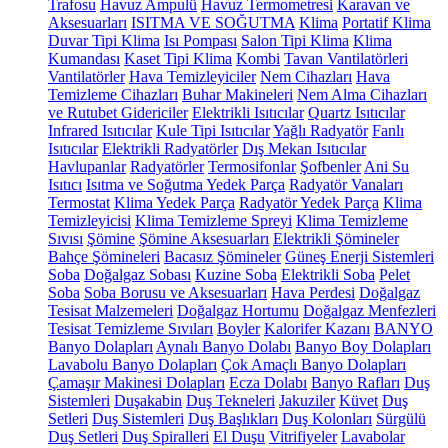
Trafosu
Havuz Ampulü
Havuz Termometresi
Karavan ve
Aksesuarları
ISITMA VE SOĞUTMA
Klima
Portatif Klima
Duvar Tipi Klima
Isı Pompası
Salon Tipi Klima
Klima
Kumandası
Kaset Tipi Klima
Kombi
Tavan Vantilatörleri
Vantilatörler
Hava Temizleyiciler
Nem Cihazları
Hava
Temizleme Cihazları
Buhar Makineleri
Nem Alma Cihazları
ve Rutubet Gidericiler
Elektrikli Isıtıcılar
Quartz Isıtıcılar
Infrared Isıtıcılar
Kule Tipi Isıtıcılar
Yağlı Radyatör
Fanlı
Isıtıcılar
Elektrikli Radyatörler
Dış Mekan Isıtıcılar
Havlupanlar
Radyatörler
Termosifonlar
Şofbenler
Ani Su
Isıtıcı
Isıtma ve Soğutma Yedek Parça
Radyatör Vanaları
Termostat
Klima Yedek Parça
Radyatör Yedek Parça
Klima
Temizleyicisi
Klima Temizleme Spreyi
Klima Temizleme
Sıvısı
Şömine
Şömine Aksesuarları
Elektrikli Şömineler
Bahçe Şömineleri
Bacasız Şömineler
Güneş Enerji Sistemleri
Soba
Doğalgaz Sobası
Kuzine Soba
Elektrikli Soba
Pelet
Soba
Soba Borusu ve Aksesuarları
Hava Perdesi
Doğalgaz
Tesisat Malzemeleri
Doğalgaz Hortumu
Doğalgaz Menfezleri
Tesisat Temizleme Sıvıları
Boyler
Kalorifer Kazanı
BANYO
Banyo Dolapları
Aynalı Banyo Dolabı
Banyo Boy Dolapları
Lavabolu Banyo Dolapları
Çok Amaçlı Banyo Dolapları
Çamaşır Makinesi Dolapları
Ecza Dolabı
Banyo Rafları
Duş
Sistemleri
Duşakabin
Duş Tekneleri
Jakuziler
Küvet
Duş
Setleri
Duş Sistemleri
Duş Başlıkları
Duş Kolonları
Sürgülü
Duş Setleri
Duş Spiralleri
El Duşu
Vitrifiyeler
Lavabolar