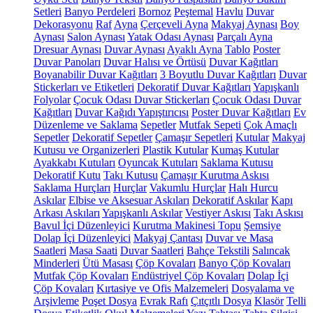
Setleri
Banyo Perdeleri
Bornoz
Peştemal
Havlu
Duvar
Dekorasyonu
Raf
Ayna
Çerçeveli Ayna
Makyaj Aynası
Boy
Aynası
Salon Aynası
Yatak Odası Aynası
Parçalı Ayna
Dresuar Aynası
Duvar Aynası
Ayaklı Ayna
Tablo
Poster
Duvar Panoları
Duvar Halısı ve Örtüsü
Duvar Kağıtları
Boyanabilir Duvar Kağıtları
3 Boyutlu Duvar Kağıtları
Duvar
Stickerları ve Etiketleri
Dekoratif Duvar Kağıtları
Yapışkanlı
Folyolar
Çocuk Odası Duvar Stickerları
Çocuk Odası Duvar
Kağıtları
Duvar Kağıdı Yapıştırıcısı
Poster Duvar Kağıtları
Ev
Düzenleme ve Saklama
Sepetler
Mutfak Sepeti
Çok Amaçlı
Sepetler
Dekoratif Sepetler
Çamaşır Sepetleri
Kutular
Makyaj
Kutusu ve Organizerleri
Plastik Kutular
Kumaş Kutular
Ayakkabı Kutuları
Oyuncak Kutuları
Saklama Kutusu
Dekoratif Kutu
Takı Kutusu
Çamaşır Kurutma Askısı
Saklama Hurçları
Hurçlar
Vakumlu Hurçlar
Halı Hurcu
Askılar
Elbise ve Aksesuar Askıları
Dekoratif Askılar
Kapı
Arkası Askıları
Yapışkanlı Askılar
Vestiyer Askısı
Takı Askısı
Bavul İçi Düzenleyici
Kurutma Makinesi Topu
Şemsiye
Dolap İçi Düzenleyici
Makyaj Çantası
Duvar ve Masa
Saatleri
Masa Saati
Duvar Saatleri
Bahçe Tekstili
Salıncak
Minderleri
Ütü Masası
Çöp Kovaları
Banyo Çöp Kovaları
Mutfak Çöp Kovaları
Endüstriyel Çöp Kovaları
Dolap İçi
Çöp Kovaları
Kırtasiye ve Ofis Malzemeleri
Dosyalama ve
Arşivleme
Poşet Dosya
Evrak Rafı
Çıtçıtlı Dosya
Klasör
Telli