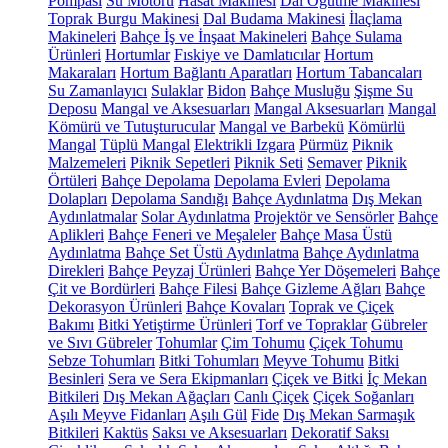
Pompası
Su Motoru
Hasat Makinesi
Dal Öğütme Makinesi
Toprak Burgu Makinesi
Dal Budama Makinesi
İlaçlama
Makineleri
Bahçe İş ve İnşaat Makineleri
Bahçe Sulama
Ürünleri
Hortumlar
Fıskiye ve Damlatıcılar
Hortum
Makaraları
Hortum Bağlantı Aparatları
Hortum Tabancaları
Su Zamanlayıcı
Sulaklar
Bidon
Bahçe Musluğu
Şişme Su
Deposu
Mangal ve Aksesuarları
Mangal Aksesuarları
Mangal
Kömürü ve Tutuşturucular
Mangal ve Barbekü
Kömürlü
Mangal
Tüplü Mangal
Elektrikli Izgara
Pürmüz
Piknik
Malzemeleri
Piknik Sepetleri
Piknik Seti
Semaver
Piknik
Örtüleri
Bahçe Depolama
Depolama Evleri
Depolama
Dolapları
Depolama Sandığı
Bahçe Aydınlatma
Dış Mekan
Aydınlatmalar
Solar Aydınlatma
Projektör ve Sensörler
Bahçe
Aplikleri
Bahçe Feneri ve Meşaleler
Bahçe Masa Üstü
Aydınlatma
Bahçe Set Üstü Aydınlatma
Bahçe Aydınlatma
Direkleri
Bahçe Peyzaj Ürünleri
Bahçe Yer Döşemeleri
Bahçe
Çit ve Bordürleri
Bahçe Filesi
Bahçe Gizleme Ağları
Bahçe
Dekorasyon Ürünleri
Bahçe Kovaları
Toprak ve Çiçek
Bakımı
Bitki Yetiştirme Ürünleri
Torf ve Topraklar
Gübreler
ve Sıvı Gübreler
Tohumlar
Çim Tohumu
Çiçek Tohumu
Sebze Tohumları
Bitki Tohumları
Meyve Tohumu
Bitki
Besinleri
Sera ve Sera Ekipmanları
Çiçek ve Bitki
İç Mekan
Bitkileri
Dış Mekan Ağaçları
Canlı Çiçek
Çiçek Soğanları
Aşılı Meyve Fidanları
Aşılı Gül
Fide
Dış Mekan Sarmaşık
Bitkileri
Kaktüs
Saksı ve Aksesuarları
Dekoratif Saksı