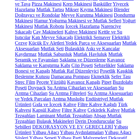
ve Tava
Pizza Makinesi
Krep Makinesi
Basküller
Yiyecek
Hazırlama
Mutfak Tartısı
Mikser
Kıyma Makinesi
Blender
Doğrayıcı ve Rondolar
Meyve Kurutma Makinesi
Dondurma
Makinesi
Hamur Yoğurma Makinesi ve Mutfak Şefleri
Yoğurt
Makinesi
Mutfak Robotu
İçecek Hazırlama
Narenciye
Sıkacağı
Çay Makineleri
Kahve Makinesi
Kettle ve Su
Isıtıcılar
Katı Meyve Sıkacağı
Elektrikli Semaver
Elektrikli
Cezve
Küçük Ev Aletleri Yedek Parça ve Aksesuarları
Mutfak
Aksesuarları
Mutfak Seti
Bulaşıklık
Askı ve Kancalar
Kaydırmaz
Mutfak Sabunluk
Mutfak Havluluk
Mutfak
Seramik ve Fayansları
Saklama ve Düzenleme
Kavanoz
Saklama ve Karıştırma Kabı
Çöp Poşeti
Sebzelikler
Saklama
Bonesi ve Kapağı
Mutfak Raf Düzenleyici
Poşetlik
Kaşıklık
Beslenme Kutusu
Damacana Pompası
Ekmeklik
Sefer Tası
Streç Film
Peçete Yüzüğü
Kavanoz Kapağı
Pipet
Buzdolabı
Poşeti
Doypack
Su Arıtma Cihazları ve Aksesuarları
Su
Arıtma Cihazları
Su Arıtma Filtreleri
Su Arıtma Aksesuarları
ve Yedek Parçaları
Arıtma Musluğu
Endüstriyel Mutfak
Ürünleri
Gıda ve İçecek
Kahve
Filtre Kahve Kağıdı
Türk
Kahvesi
Kapsül Kahve
Filtre Kahve
Çekirdek Kahve
Mutfak
Tezgahları
Laminant Mutfak Tezgahları
Ahşap Mutfak
Tezgahları
Bulaşık Makineleri
Derin Dondurucular
Su
Sebilleri
DEKORASYON VE EV GEREÇLERİ
Yılbaşı
Ürünleri
Yılbaşı Ağacı
Yılbaşı Aydınlatmaları
Yılbaşı Ağacı
Süsleri
Yılbaşı Sepeti
Yılbaşı Parti Malzemeleri
Dekoratif