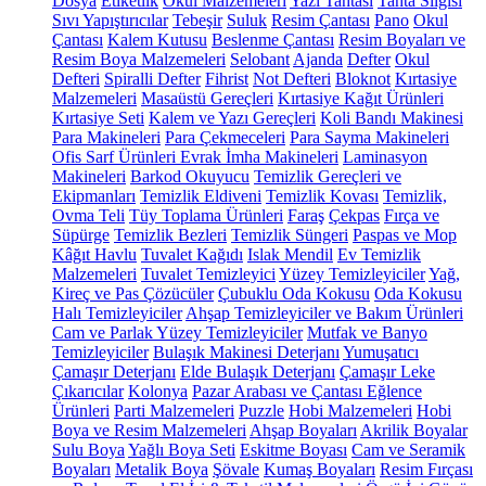
Dosya
Etiketlik
Okul Malzemeleri
Yazı Tahtası
Tahta Silgisi
Sıvı Yapıştırıcılar
Tebeşir
Suluk
Resim Çantası
Pano
Okul
Çantası
Kalem Kutusu
Beslenme Çantası
Resim Boyaları ve
Resim Boya Malzemeleri
Selobant
Ajanda
Defter
Okul
Defteri
Spiralli Defter
Fihrist
Not Defteri
Bloknot
Kırtasiye
Malzemeleri
Masaüstü Gereçleri
Kırtasiye Kağıt Ürünleri
Kırtasiye Seti
Kalem ve Yazı Gereçleri
Koli Bandı Makinesi
Para Makineleri
Para Çekmeceleri
Para Sayma Makineleri
Ofis Sarf Ürünleri
Evrak İmha Makineleri
Laminasyon
Makineleri
Barkod Okuyucu
Temizlik Gereçleri ve
Ekipmanları
Temizlik Eldiveni
Temizlik Kovası
Temizlik,
Ovma Teli
Tüy Toplama Ürünleri
Faraş
Çekpas
Fırça ve
Süpürge
Temizlik Bezleri
Temizlik Süngeri
Paspas ve Mop
Kâğıt Havlu
Tuvalet Kağıdı
Islak Mendil
Ev Temizlik
Malzemeleri
Tuvalet Temizleyici
Yüzey Temizleyiciler
Yağ,
Kireç ve Pas Çözücüler
Çubuklu Oda Kokusu
Oda Kokusu
Halı Temizleyiciler
Ahşap Temizleyiciler ve Bakım Ürünleri
Cam ve Parlak Yüzey Temizleyiciler
Mutfak ve Banyo
Temizleyiciler
Bulaşık Makinesi Deterjanı
Yumuşatıcı
Çamaşır Deterjanı
Elde Bulaşık Deterjanı
Çamaşır Leke
Çıkarıcılar
Kolonya
Pazar Arabası ve Çantası
Eğlence
Ürünleri
Parti Malzemeleri
Puzzle
Hobi Malzemeleri
Hobi
Boya ve Resim Malzemeleri
Ahşap Boyaları
Akrilik Boyalar
Sulu Boya
Yağlı Boya Seti
Eskitme Boyası
Cam ve Seramik
Boyaları
Metalik Boya
Şövale
Kumaş Boyaları
Resim Fırçası