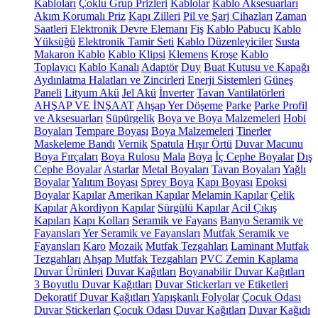
Kabloları
Çoklu Grup Prizleri
Kablolar
Kablo Aksesuarları
Akım Korumalı Priz
Kapı Zilleri
Pil ve Şarj Cihazları
Zaman
Saatleri
Elektronik Devre Elemanı
Fiş
Kablo Pabucu
Kablo
Yüksüğü
Elektronik Tamir Seti
Kablo Düzenleyiciler
Susta
Makaron Kablo
Kablo Klipsi
Klemens
Kroşe
Kablo
Toplayıcı
Kablo Kanalı
Adaptör
Duy
Buat Kutusu ve Kapağı
Aydınlatma Halatları ve Zincirleri
Enerji Sistemleri
Güneş
Paneli
Lityum Akü
Jel Akü
İnverter
Tavan Vantilatörleri
AHŞAP VE İNŞAAT
Ahşap Yer Döşeme
Parke
Parke Profil
ve Aksesuarları
Süpürgelik
Boya ve Boya Malzemeleri
Hobi
Boyaları
Tempare Boyası
Boya Malzemeleri
Tinerler
Maskeleme Bandı
Vernik
Spatula
Hışır Örtü
Duvar Macunu
Boya Fırçaları
Boya Rulosu
Mala
Boya
İç Cephe Boyalar
Dış
Cephe Boyalar
Astarlar
Metal Boyaları
Tavan Boyaları
Yağlı
Boyalar
Yalıtım Boyası
Sprey Boya
Kapı Boyası
Epoksi
Boyalar
Kapılar
Amerikan Kapılar
Melamin Kapılar
Çelik
Kapılar
Akordiyon Kapılar
Sürgülü Kapılar
Acil Çıkış
Kapıları
Kapı Kolları
Seramik ve Fayans
Banyo Seramik ve
Fayansları
Yer Seramik ve Fayansları
Mutfak Seramik ve
Fayansları
Karo
Mozaik
Mutfak Tezgahları
Laminant Mutfak
Tezgahları
Ahşap Mutfak Tezgahları
PVC Zemin Kaplama
Duvar Ürünleri
Duvar Kağıtları
Boyanabilir Duvar Kağıtları
3 Boyutlu Duvar Kağıtları
Duvar Stickerları ve Etiketleri
Dekoratif Duvar Kağıtları
Yapışkanlı Folyolar
Çocuk Odası
Duvar Stickerları
Çocuk Odası Duvar Kağıtları
Duvar Kağıdı