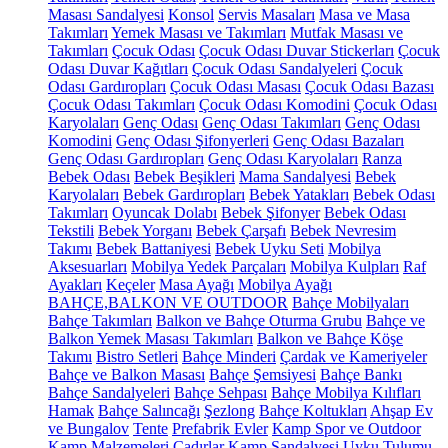
Masası Sandalyesi
Konsol
Servis Masaları
Masa ve Masa
Takımları
Yemek Masası ve Takımları
Mutfak Masası ve
Takımları
Çocuk Odası
Çocuk Odası Duvar Stickerları
Çocuk
Odası Duvar Kağıtları
Çocuk Odası Sandalyeleri
Çocuk
Odası Gardıropları
Çocuk Odası Masası
Çocuk Odası Bazası
Çocuk Odası Takımları
Çocuk Odası Komodini
Çocuk Odası
Karyolaları
Genç Odası
Genç Odası Takımları
Genç Odası
Komodini
Genç Odası Şifonyerleri
Genç Odası Bazaları
Genç Odası Gardıropları
Genç Odası Karyolaları
Ranza
Bebek Odası
Bebek Beşikleri
Mama Sandalyesi
Bebek
Karyolaları
Bebek Gardıropları
Bebek Yatakları
Bebek Odası
Takımları
Oyuncak Dolabı
Bebek Şifonyer
Bebek Odası
Tekstili
Bebek Yorganı
Bebek Çarşafı
Bebek Nevresim
Takımı
Bebek Battaniyesi
Bebek Uyku Seti
Mobilya
Aksesuarları
Mobilya Yedek Parçaları
Mobilya Kulpları
Raf
Ayakları
Keçeler
Masa Ayağı
Mobilya Ayağı
BAHÇE,BALKON VE OUTDOOR
Bahçe Mobilyaları
Bahçe Takımları
Balkon ve Bahçe Oturma Grubu
Bahçe ve
Balkon Yemek Masası Takımları
Balkon ve Bahçe Köşe
Takımı
Bistro Setleri
Bahçe Minderi
Çardak ve Kameriyeler
Bahçe ve Balkon Masası
Bahçe Şemsiyesi
Bahçe Bankı
Bahçe Sandalyeleri
Bahçe Sehpası
Bahçe Mobilya Kılıfları
Hamak
Bahçe Salıncağı
Şezlong
Bahçe Koltukları
Ahşap Ev
ve Bungalov
Tente
Prefabrik Evler
Kamp Spor ve Outdoor
Kamp Malzemeleri
Çadırlar
Kamp Sandalyesi
Uyku Tulumu