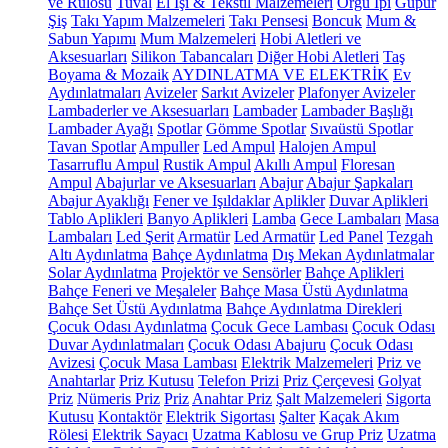
ve Rulosu
Tuval
El İşi & Tekstil Malzemeleri
Örgü İpi
Güpür
Şiş
Takı Yapım Malzemeleri
Takı Pensesi
Boncuk
Mum &
Sabun Yapımı
Mum Malzemeleri
Hobi Aletleri ve
Aksesuarları
Silikon Tabancaları
Diğer Hobi Aletleri
Taş
Boyama & Mozaik
AYDINLATMA VE ELEKTRİK
Ev
Aydınlatmaları
Avizeler
Sarkıt Avizeler
Plafonyer Avizeler
Lambaderler ve Aksesuarları
Lambader
Lambader Başlığı
Lambader Ayağı
Spotlar
Gömme Spotlar
Sıvaüstü Spotlar
Tavan Spotlar
Ampuller
Led Ampul
Halojen Ampul
Tasarruflu Ampul
Rustik Ampul
Akıllı Ampul
Floresan
Ampul
Abajurlar ve Aksesuarları
Abajur
Abajur Şapkaları
Abajur Ayaklığı
Fener ve Işıldaklar
Aplikler
Duvar Aplikleri
Tablo Aplikleri
Banyo Aplikleri
Lamba
Gece Lambaları
Masa
Lambaları
Led Şerit
Armatür
Led Armatür
Led Panel
Tezgah
Altı Aydınlatma
Bahçe Aydınlatma
Dış Mekan Aydınlatmalar
Solar Aydınlatma
Projektör ve Sensörler
Bahçe Aplikleri
Bahçe Feneri ve Meşaleler
Bahçe Masa Üstü Aydınlatma
Bahçe Set Üstü Aydınlatma
Bahçe Aydınlatma Direkleri
Çocuk Odası Aydınlatma
Çocuk Gece Lambası
Çocuk Odası
Duvar Aydınlatmaları
Çocuk Odası Abajuru
Çocuk Odası
Avizesi
Çocuk Masa Lambası
Elektrik Malzemeleri
Priz ve
Anahtarlar
Priz Kutusu
Telefon Prizi
Priz Çerçevesi
Golyat
Priz
Nümeris Priz
Priz
Anahtar Priz
Şalt Malzemeleri
Sigorta
Kutusu
Kontaktör
Elektrik Sigortası
Şalter
Kaçak Akım
Rölesi
Elektrik Sayacı
Uzatma Kablosu ve Grup Priz
Uzatma