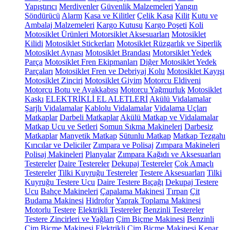
Yapıştırıcı
Merdivenler
Güvenlik Malzemeleri
Yangın
Söndürücü
Alarm
Kasa ve Kilitler
Çelik Kasa
Kilit
Kutu ve
Ambalaj Malzemeleri
Kargo Kutusu
Kargo Poşeti
Koli
Motosiklet Ürünleri
Motorsiklet Aksesuarları
Motosiklet
Kilidi
Motosiklet Stickerları
Motosiklet Rüzgarlık ve Siperlik
Motosiklet Aynası
Motosiklet Brandası
Motorsiklet Yedek
Parça
Motosiklet Fren Ekipmanları
Diğer Motosiklet Yedek
Parçaları
Motosiklet Fren ve Debriyaj Kolu
Motosiklet Kayışı
Motosiklet Zinciri
Motosiklet Giyim
Motorcu Eldiveni
Motorcu Botu ve Ayakkabısı
Motorcu Yağmurluk
Motosiklet
Kaskı
ELEKTRİKLİ EL ALETLERİ
Akülü Vidalamalar
Şarjlı Vidalamalar
Kablolu Vidalamalar
Vidalama Uçları
Matkaplar
Darbeli Matkaplar
Akülü Matkap ve Vidalamalar
Matkap Ucu ve Setleri
Somun Sıkma Makineleri
Darbesiz
Matkaplar
Manyetik Matkap
Sütunlu Matkap
Matkap Tezgahı
Kırıcılar ve Deliciler
Zımpara ve Polisaj
Zımpara Makineleri
Polisaj Makineleri
Planyalar
Zımpara Kağıdı ve Aksesuarları
Testereler
Daire Testereler
Dekupaj Testereler
Çok Amaçlı
Testereler
Tilki Kuyruğu Testereler
Testere Aksesuarları
Tilki
Kuyruğu Testere Ucu
Daire Testere Bıçağı
Dekupaj Testere
Ucu
Bahçe Makineleri
Çapalama Makinesi
Tırpan
Çit
Budama Makinesi
Hidrofor
Yaprak Toplama Makinesi
Motorlu Testere
Elektrikli Testereler
Benzinli Testereler
Testere Zincirleri ve Yağları
Çim Biçme Makinesi
Benzinli
Çim Biçme Makinesi
Elektrikli Çim Biçme Makinesi
Kenar