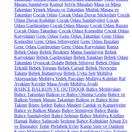
Masası Sandalyesi
Konsol
Servis Masaları
Masa ve Masa
Takımları
Yemek Masası ve Takımları
Mutfak Masası ve
Takımları
Çocuk Odası
Çocuk Odası Duvar Stickerları
Çocuk
Odası Duvar Kağıtları
Çocuk Odası Sandalyeleri
Çocuk
Odası Gardıropları
Çocuk Odası Masası
Çocuk Odası Bazası
Çocuk Odası Takımları
Çocuk Odası Komodini
Çocuk Odası
Karyolaları
Genç Odası
Genç Odası Takımları
Genç Odası
Komodini
Genç Odası Şifonyerleri
Genç Odası Bazaları
Genç Odası Gardıropları
Genç Odası Karyolaları
Ranza
Bebek Odası
Bebek Beşikleri
Mama Sandalyesi
Bebek
Karyolaları
Bebek Gardıropları
Bebek Yatakları
Bebek Odası
Takımları
Oyuncak Dolabı
Bebek Şifonyer
Bebek Odası
Tekstili
Bebek Yorganı
Bebek Çarşafı
Bebek Nevresim
Takımı
Bebek Battaniyesi
Bebek Uyku Seti
Mobilya
Aksesuarları
Mobilya Yedek Parçaları
Mobilya Kulpları
Raf
Ayakları
Keçeler
Masa Ayağı
Mobilya Ayağı
BAHÇE,BALKON VE OUTDOOR
Bahçe Mobilyaları
Bahçe Takımları
Balkon ve Bahçe Oturma Grubu
Bahçe ve
Balkon Yemek Masası Takımları
Balkon ve Bahçe Köşe
Takımı
Bistro Setleri
Bahçe Minderi
Çardak ve Kameriyeler
Bahçe ve Balkon Masası
Bahçe Şemsiyesi
Bahçe Bankı
Bahçe Sandalyeleri
Bahçe Sehpası
Bahçe Mobilya Kılıfları
Hamak
Bahçe Salıncağı
Şezlong
Bahçe Koltukları
Ahşap Ev
ve Bungalov
Tente
Prefabrik Evler
Kamp Spor ve Outdoor
Kamp Malzemeleri
Çadırlar
Kamp Sandalyesi
Uyku Tulumu