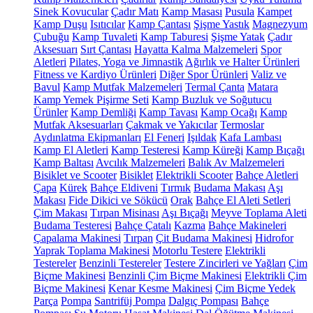
Sinek Kovucular
Çadır Matı
Kamp Masası
Pusula
Kampet
Kamp Duşu
Isıtıcılar
Kamp Çantası
Şişme Yastık
Magnezyum
Çubuğu
Kamp Tuvaleti
Kamp Taburesi
Şişme Yatak
Çadır
Aksesuarı
Sırt Çantası
Hayatta Kalma Malzemeleri
Spor
Aletleri
Pilates, Yoga ve Jimnastik
Ağırlık ve Halter Ürünleri
Fitness ve Kardiyo Ürünleri
Diğer Spor Ürünleri
Valiz ve
Bavul
Kamp Mutfak Malzemeleri
Termal Çanta
Matara
Kamp Yemek Pişirme Seti
Kamp Buzluk ve Soğutucu
Ürünler
Kamp Demliği
Kamp Tavası
Kamp Ocağı
Kamp
Mutfak Aksesuarları
Çakmak ve Yakıcılar
Termoslar
Aydınlatma Ekipmanları
El Feneri
Işıldak
Kafa Lambası
Kamp El Aletleri
Kamp Testeresi
Kamp Küreği
Kamp Bıçağı
Kamp Baltası
Avcılık Malzemeleri
Balık Av Malzemeleri
Bisiklet ve Scooter
Bisiklet
Elektrikli Scooter
Bahçe Aletleri
Çapa
Kürek
Bahçe Eldiveni
Tırmık
Budama Makası
Aşı
Makası
Fide Dikici ve Sökücü
Orak
Bahçe El Aleti Setleri
Çim Makası
Tırpan Misinası
Aşı Bıçağı
Meyve Toplama Aleti
Budama Testeresi
Bahçe Çatalı
Kazma
Bahçe Makineleri
Çapalama Makinesi
Tırpan
Çit Budama Makinesi
Hidrofor
Yaprak Toplama Makinesi
Motorlu Testere
Elektrikli
Testereler
Benzinli Testereler
Testere Zincirleri ve Yağları
Çim
Biçme Makinesi
Benzinli Çim Biçme Makinesi
Elektrikli Çim
Biçme Makinesi
Kenar Kesme Makinesi
Çim Biçme Yedek
Parça
Pompa
Santrifüj Pompa
Dalgıç Pompası
Bahçe