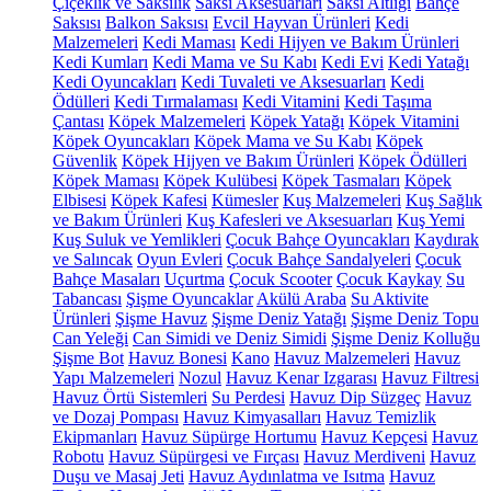
Çiçeklik ve Saksılık
Saksı Aksesuarları
Saksı Altlığı
Bahçe
Saksısı
Balkon Saksısı
Evcil Hayvan Ürünleri
Kedi
Malzemeleri
Kedi Maması
Kedi Hijyen ve Bakım Ürünleri
Kedi Kumları
Kedi Mama ve Su Kabı
Kedi Evi
Kedi Yatağı
Kedi Oyuncakları
Kedi Tuvaleti ve Aksesuarları
Kedi
Ödülleri
Kedi Tırmalaması
Kedi Vitamini
Kedi Taşıma
Çantası
Köpek Malzemeleri
Köpek Yatağı
Köpek Vitamini
Köpek Oyuncakları
Köpek Mama ve Su Kabı
Köpek
Güvenlik
Köpek Hijyen ve Bakım Ürünleri
Köpek Ödülleri
Köpek Maması
Köpek Kulübesi
Köpek Tasmaları
Köpek
Elbisesi
Köpek Kafesi
Kümesler
Kuş Malzemeleri
Kuş Sağlık
ve Bakım Ürünleri
Kuş Kafesleri ve Aksesuarları
Kuş Yemi
Kuş Suluk ve Yemlikleri
Çocuk Bahçe Oyuncakları
Kaydırak
ve Salıncak
Oyun Evleri
Çocuk Bahçe Sandalyeleri
Çocuk
Bahçe Masaları
Uçurtma
Çocuk Scooter
Çocuk Kaykay
Su
Tabancası
Şişme Oyuncaklar
Akülü Araba
Su Aktivite
Ürünleri
Şişme Havuz
Şişme Deniz Yatağı
Şişme Deniz Topu
Can Yeleği
Can Simidi ve Deniz Simidi
Şişme Deniz Kolluğu
Şişme Bot
Havuz Bonesi
Kano
Havuz Malzemeleri
Havuz
Yapı Malzemeleri
Nozul
Havuz Kenar Izgarası
Havuz Filtresi
Havuz Örtü Sistemleri
Su Perdesi
Havuz Dip Süzgeç
Havuz
ve Dozaj Pompası
Havuz Kimyasalları
Havuz Temizlik
Ekipmanları
Havuz Süpürge Hortumu
Havuz Kepçesi
Havuz
Robotu
Havuz Süpürgesi ve Fırçası
Havuz Merdiveni
Havuz
Duşu ve Masaj Jeti
Havuz Aydınlatma ve Isıtma
Havuz