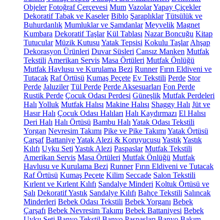
Objeler
Fotoğraf Çerçevesi
Mum
Vazolar
Yapay Çiçekler
Dekoratif Tabak ve Kaseler
Biblo
Şaraplıklar
Tütsülük ve
Buhurdanlık
Mumluklar ve Şamdanlar
Meyvelik
Magnet
Kumbara
Dekoratif Taşlar
Kül Tablası
Nazar Boncuğu
Kitap
Tutucular
Müzik Kutusu
Yatak Tepsisi
Kokulu Taşlar
Ahşap
Dekorasyon Ürünleri
Duvar Süsleri
Cansız Manken
Mutfak
Tekstili
Amerikan Servis
Masa Örtüleri
Mutfak Önlüğü
Mutfak Havlusu ve Kurulama Bezi
Runner
Fırın Eldiveni ve
Tutacak
Raf Örtüsü
Kumaş Peçete
Ev Tekstili
Perde
Stor
Perde
Jaluziler
Tül Perde
Perde Aksesuarları
Fon Perde
Rustik Perde
Çocuk Odası Perdesi
Güneşlik
Mutfak Perdeleri
Halı
Yolluk
Mutfak Halısı
Makine Halısı
Shaggy Halı
Jüt ve
Hasır Halı
Çocuk Odası Halıları
Halı Kaydırmazı
El Halısı
Deri Halı
Halı Örtüsü
Bambu Halı
Yatak Odası Tekstili
Yorgan
Nevresim Takımı
Pike ve Pike Takımı
Yatak Örtüsü
Çarşaf
Battaniye
Yatak Alezi & Koruyucusu
Yastık
Yastık
Kılıfı
Uyku Seti
Yastık Alezi
Paspaslar
Mutfak Tekstili
Amerikan Servis
Masa Örtüleri
Mutfak Önlüğü
Mutfak
Havlusu ve Kurulama Bezi
Runner
Fırın Eldiveni ve Tutacak
Raf Örtüsü
Kumaş Peçete
Kilim
Seccade
Salon Tekstili
Kırlent ve Kırlent Kılıfı
Sandalye Minderi
Koltuk Örtüsü ve
Şalı
Dekoratif Yastık
Sandalye Kılıfı
Bahçe Tekstili
Salıncak
Minderleri
Bebek Odası Tekstili
Bebek Yorganı
Bebek
Çarşafı
Bebek Nevresim Takımı
Bebek Battaniyesi
Bebek
Uyku Seti
Banyo Tekstil
Banyo Paspasları
Banyo Bakım