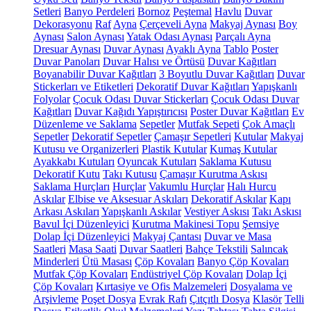
Setleri
Banyo Perdeleri
Bornoz
Peştemal
Havlu
Duvar
Dekorasyonu
Raf
Ayna
Çerçeveli Ayna
Makyaj Aynası
Boy
Aynası
Salon Aynası
Yatak Odası Aynası
Parçalı Ayna
Dresuar Aynası
Duvar Aynası
Ayaklı Ayna
Tablo
Poster
Duvar Panoları
Duvar Halısı ve Örtüsü
Duvar Kağıtları
Boyanabilir Duvar Kağıtları
3 Boyutlu Duvar Kağıtları
Duvar
Stickerları ve Etiketleri
Dekoratif Duvar Kağıtları
Yapışkanlı
Folyolar
Çocuk Odası Duvar Stickerları
Çocuk Odası Duvar
Kağıtları
Duvar Kağıdı Yapıştırıcısı
Poster Duvar Kağıtları
Ev
Düzenleme ve Saklama
Sepetler
Mutfak Sepeti
Çok Amaçlı
Sepetler
Dekoratif Sepetler
Çamaşır Sepetleri
Kutular
Makyaj
Kutusu ve Organizerleri
Plastik Kutular
Kumaş Kutular
Ayakkabı Kutuları
Oyuncak Kutuları
Saklama Kutusu
Dekoratif Kutu
Takı Kutusu
Çamaşır Kurutma Askısı
Saklama Hurçları
Hurçlar
Vakumlu Hurçlar
Halı Hurcu
Askılar
Elbise ve Aksesuar Askıları
Dekoratif Askılar
Kapı
Arkası Askıları
Yapışkanlı Askılar
Vestiyer Askısı
Takı Askısı
Bavul İçi Düzenleyici
Kurutma Makinesi Topu
Şemsiye
Dolap İçi Düzenleyici
Makyaj Çantası
Duvar ve Masa
Saatleri
Masa Saati
Duvar Saatleri
Bahçe Tekstili
Salıncak
Minderleri
Ütü Masası
Çöp Kovaları
Banyo Çöp Kovaları
Mutfak Çöp Kovaları
Endüstriyel Çöp Kovaları
Dolap İçi
Çöp Kovaları
Kırtasiye ve Ofis Malzemeleri
Dosyalama ve
Arşivleme
Poşet Dosya
Evrak Rafı
Çıtçıtlı Dosya
Klasör
Telli