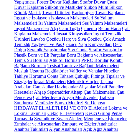
Yapıştırıcısı
Poster Duvar Kağıtları
Strafor
Duvar Çıtası
Duvar Kaplama
Silikon ve Mastikler
Silikon
Mum Silikon
Köpük
Mastik
Tavan Ürünleri
Kartonpiyer
Tavan Kaplama
İnşaat ve İzolasyon
İzolasyon Malzemeleri
Su Yalıtım
Malzemeleri
Isı Yalıtım Malzemeleri
Ses Yalıtım Malzemeleri
İnşaat Malzemeleri
Alçı
Cam Tuğla
Çimento
Beton Harcı
Çatı
Kaplama Malzemeleri
İnşaat Kimyasalları
İnşaat Temizlik
Ürünleri
Lavabo Çözücü
Harç ve Sıva Çözücü
Çok Amaçlı
Temizlik
Yağlayıcı ve Pas Çözücü
Yapı Kimyasalları
Derz
Dolgu
Seramik Yapıştırıcılar
Sıvı Conta
Strafor Yapıştırılar
Plastik Boru ve Ek Parçalar
Boru Bağlantı ve Aksesuarları
Temiz Su Boruları
Atık Su Boruları
PPRC Borular
Kombi
Bağlantı Boruları
Tesisat Tamir ve Bağlantı Malzemeleri
Musluk Uzatma
Regülatörler
Valfler ve Vanalar
Nipeller
Tahliye Hortumu
Conta
Taharet Çubuğu
Fittings
Tıpalar ve
Süzgeçler
İnşaat Makineleri
Elektrikli Vinçler
Taşıma
Arabaları
Caraskallar
Havlupanlar
Ahşaplar
Masif Paneller
Keresteler
Ahşap Seperatörler
Ahşap Çatı Malzemeleri
Çatı
Penceresi
Çatı Merdiveni
Ahşap Merdivenler
Trabzan
Sundurma
Menfezler
Banyo Menfezi
Su Deposu
HIRDAVAT EL ALETLERİ VE OTO
El Aletleri
Lokma ve
Lokma Takımları
Çekiç
El Testereleri
Kesici Grubu
Pense
Tornavida
Seramik ve Sıvacı Aletleri
Mengene ve İşkenceler
Zımbalar ve Aksesuarları
Zımpara ve Eğeler
Anahtarlar
Anahtar Takımları
Alyan Anahtarları
Açık Ağız Anahtar