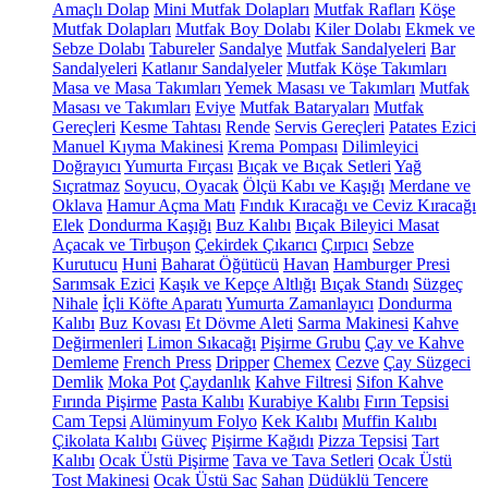
Amaçlı Dolap
Mini Mutfak Dolapları
Mutfak Rafları
Köşe
Mutfak Dolapları
Mutfak Boy Dolabı
Kiler Dolabı
Ekmek ve
Sebze Dolabı
Tabureler
Sandalye
Mutfak Sandalyeleri
Bar
Sandalyeleri
Katlanır Sandalyeler
Mutfak Köşe Takımları
Masa ve Masa Takımları
Yemek Masası ve Takımları
Mutfak
Masası ve Takımları
Eviye
Mutfak Bataryaları
Mutfak
Gereçleri
Kesme Tahtası
Rende
Servis Gereçleri
Patates Ezici
Manuel Kıyma Makinesi
Krema Pompası
Dilimleyici
Doğrayıcı
Yumurta Fırçası
Bıçak ve Bıçak Setleri
Yağ
Sıçratmaz
Soyucu, Oyacak
Ölçü Kabı ve Kaşığı
Merdane ve
Oklava
Hamur Açma Matı
Fındık Kıracağı ve Ceviz Kıracağı
Elek
Dondurma Kaşığı
Buz Kalıbı
Bıçak Bileyici Masat
Açacak ve Tirbuşon
Çekirdek Çıkarıcı
Çırpıcı
Sebze
Kurutucu
Huni
Baharat Öğütücü
Havan
Hamburger Presi
Sarımsak Ezici
Kaşık ve Kepçe Altlığı
Bıçak Standı
Süzgeç
Nihale
İçli Köfte Aparatı
Yumurta Zamanlayıcı
Dondurma
Kalıbı
Buz Kovası
Et Dövme Aleti
Sarma Makinesi
Kahve
Değirmenleri
Limon Sıkacağı
Pişirme Grubu
Çay ve Kahve
Demleme
French Press
Dripper
Chemex
Cezve
Çay Süzgeci
Demlik
Moka Pot
Çaydanlık
Kahve Filtresi
Sifon Kahve
Fırında Pişirme
Pasta Kalıbı
Kurabiye Kalıbı
Fırın Tepsisi
Cam Tepsi
Alüminyum Folyo
Kek Kalıbı
Muffin Kalıbı
Çikolata Kalıbı
Güveç
Pişirme Kağıdı
Pizza Tepsisi
Tart
Kalıbı
Ocak Üstü Pişirme
Tava ve Tava Setleri
Ocak Üstü
Tost Makinesi
Ocak Üstü Sac
Sahan
Düdüklü Tencere