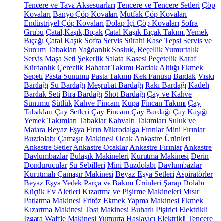
Tencere ve Tava Aksesuarları
Tencere ve Tencere Setleri
Çöp
Kovaları
Banyo Çöp Kovaları
Mutfak Çöp Kovaları
Endüstriyel Çöp Kovaları
Dolap İçi Çöp Kovaları
Sofra
Grubu
Çatal,Kaşık,Bıçak
Çatal Kaşık Bıçak Takımı
Yemek
Bıçağı
Çatal
Kaşık
Sofra Servis
Sürahi
Kase
Tepsi
Servis ve
Sunum Tabakları
Yağdanlık
Sosluk, Reçellik
Yumurtalık
Servis Maşa Seti
Şekerlik
Salata Kasesi
Peçetelik
Karaf
Kürdanlık
Çerezlik
Baharat Takımı
Bardak Altlığı
Ekmek
Sepeti
Pasta Sunumu
Pasta Takımı
Kek Fanusu
Bardak
Viski
Bardağı
Su Bardağı
Meşrubat Bardağı
Rakı Bardağı
Kadeh
Bardak Seti
Bira Bardağı
Shot Bardağı
Çay ve Kahve
Sunumu
Sütlük
Kahve Fincanı
Kupa
Fincan Takımı
Çay
Tabakları
Çay Setleri
Çay Fincanı
Çay Bardağı
Çay Kaşığı
Yemek Takımları
Tabaklar
Kahvaltı Takımları
Suluk ve
Matara
Beyaz Eşya
Fırın
Mikrodalga Fırınlar
Mini Fırınlar
Buzdolabı
Çamaşır Makinesi
Ocak
Ankastre Ürünleri
Ankastre Setler
Ankastre Ocaklar
Ankastre Fırınlar
Ankastre
Davlumbazlar
Bulaşık Makineleri
Kurutma Makinesi
Derin
Dondurucular
Su Sebilleri
Mini Buzdolabı
Davlumbazlar
Kurutmalı Çamaşır Makinesi
Beyaz Eşya Setleri
Aspiratörler
Beyaz Eşya Yedek Parça ve Bakım Ürünleri
Şarap Dolabı
Küçük Ev Aletleri
Kızartma ve Pişirme Makineleri
Mısır
Patlatma Makinesi
Fritöz
Ekmek Yapma Makinesi
Ekmek
Kızartma Makinesi
Tost Makinesi
Buharlı Pişirici
Elektrikli
Izgara
Waffle Makinesi
Yumurta Haşlayıcı
Elektrikli Tencere