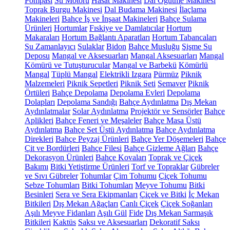
Pompası
Su Motoru
Hasat Makinesi
Dal Öğütme Makinesi
Toprak Burgu Makinesi
Dal Budama Makinesi
İlaçlama
Makineleri
Bahçe İş ve İnşaat Makineleri
Bahçe Sulama
Ürünleri
Hortumlar
Fıskiye ve Damlatıcılar
Hortum
Makaraları
Hortum Bağlantı Aparatları
Hortum Tabancaları
Su Zamanlayıcı
Sulaklar
Bidon
Bahçe Musluğu
Şişme Su
Deposu
Mangal ve Aksesuarları
Mangal Aksesuarları
Mangal
Kömürü ve Tutuşturucular
Mangal ve Barbekü
Kömürlü
Mangal
Tüplü Mangal
Elektrikli Izgara
Pürmüz
Piknik
Malzemeleri
Piknik Sepetleri
Piknik Seti
Semaver
Piknik
Örtüleri
Bahçe Depolama
Depolama Evleri
Depolama
Dolapları
Depolama Sandığı
Bahçe Aydınlatma
Dış Mekan
Aydınlatmalar
Solar Aydınlatma
Projektör ve Sensörler
Bahçe
Aplikleri
Bahçe Feneri ve Meşaleler
Bahçe Masa Üstü
Aydınlatma
Bahçe Set Üstü Aydınlatma
Bahçe Aydınlatma
Direkleri
Bahçe Peyzaj Ürünleri
Bahçe Yer Döşemeleri
Bahçe
Çit ve Bordürleri
Bahçe Filesi
Bahçe Gizleme Ağları
Bahçe
Dekorasyon Ürünleri
Bahçe Kovaları
Toprak ve Çiçek
Bakımı
Bitki Yetiştirme Ürünleri
Torf ve Topraklar
Gübreler
ve Sıvı Gübreler
Tohumlar
Çim Tohumu
Çiçek Tohumu
Sebze Tohumları
Bitki Tohumları
Meyve Tohumu
Bitki
Besinleri
Sera ve Sera Ekipmanları
Çiçek ve Bitki
İç Mekan
Bitkileri
Dış Mekan Ağaçları
Canlı Çiçek
Çiçek Soğanları
Aşılı Meyve Fidanları
Aşılı Gül
Fide
Dış Mekan Sarmaşık
Bitkileri
Kaktüs
Saksı ve Aksesuarları
Dekoratif Saksı