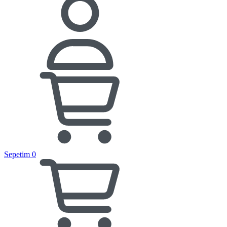
Sepetim
0