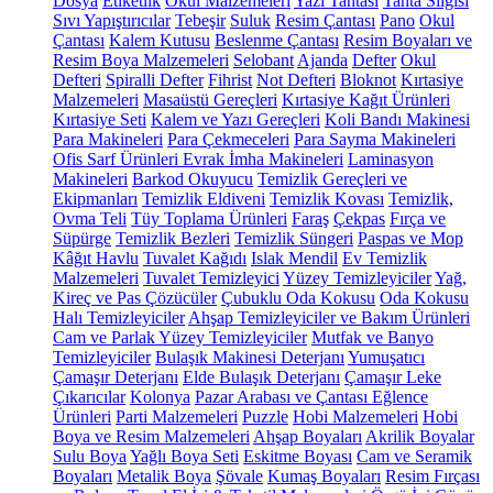
Dosya
Etiketlik
Okul Malzemeleri
Yazı Tahtası
Tahta Silgisi
Sıvı Yapıştırıcılar
Tebeşir
Suluk
Resim Çantası
Pano
Okul
Çantası
Kalem Kutusu
Beslenme Çantası
Resim Boyaları ve
Resim Boya Malzemeleri
Selobant
Ajanda
Defter
Okul
Defteri
Spiralli Defter
Fihrist
Not Defteri
Bloknot
Kırtasiye
Malzemeleri
Masaüstü Gereçleri
Kırtasiye Kağıt Ürünleri
Kırtasiye Seti
Kalem ve Yazı Gereçleri
Koli Bandı Makinesi
Para Makineleri
Para Çekmeceleri
Para Sayma Makineleri
Ofis Sarf Ürünleri
Evrak İmha Makineleri
Laminasyon
Makineleri
Barkod Okuyucu
Temizlik Gereçleri ve
Ekipmanları
Temizlik Eldiveni
Temizlik Kovası
Temizlik,
Ovma Teli
Tüy Toplama Ürünleri
Faraş
Çekpas
Fırça ve
Süpürge
Temizlik Bezleri
Temizlik Süngeri
Paspas ve Mop
Kâğıt Havlu
Tuvalet Kağıdı
Islak Mendil
Ev Temizlik
Malzemeleri
Tuvalet Temizleyici
Yüzey Temizleyiciler
Yağ,
Kireç ve Pas Çözücüler
Çubuklu Oda Kokusu
Oda Kokusu
Halı Temizleyiciler
Ahşap Temizleyiciler ve Bakım Ürünleri
Cam ve Parlak Yüzey Temizleyiciler
Mutfak ve Banyo
Temizleyiciler
Bulaşık Makinesi Deterjanı
Yumuşatıcı
Çamaşır Deterjanı
Elde Bulaşık Deterjanı
Çamaşır Leke
Çıkarıcılar
Kolonya
Pazar Arabası ve Çantası
Eğlence
Ürünleri
Parti Malzemeleri
Puzzle
Hobi Malzemeleri
Hobi
Boya ve Resim Malzemeleri
Ahşap Boyaları
Akrilik Boyalar
Sulu Boya
Yağlı Boya Seti
Eskitme Boyası
Cam ve Seramik
Boyaları
Metalik Boya
Şövale
Kumaş Boyaları
Resim Fırçası