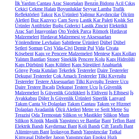
İlk Yardım Çantası
Araç Sigortaları
Benzin Bidonu
Acil Çıkış
Çekici
Çekme Halatı
Boyunluklar
Seyyar Lamba
Trafik
Reflektörleri
Takoz
Kış Ürünleri
Yağmur Kaydırıcılar
Ölçüm
Aletleri
Buz Kazıyıcı
Cam Suyu
Lastik Kar Paleti
Kışlık Set
Ürünler
Antifrizler
Buğu Giderici
Lastik Zinciri
Elektrikli
Araç Şarj İstasyonları
Oto Yedek Parça
Römork
Hırdavat
Malzemeleri
Hırdavat Malzemesi ve Aksesuarları
Yönlendirme Levhaları
Sabitleme Ürünleri
Dübel
Dübel
Setleri
Somun
Çivi
Vida-Çivi
Demir Pul
Vida
Civata
Köşebent
Kapı ve Pencere Malzemeleri
Menteşe
Kapı Kolları
Yalıtım Bantları
Stoper
Sineklik
Pencere Kolu
Kapı Hidroliği
Kapı Dürbünü
Kapı Kilitleri
Kapı Sürgüleri
Anahtarlık
Gönye
Posta Kutuları
Tekerlek
Testereler
Daire Testereler
Dekupaj Testereler
Çok Amaçlı Testereler
Tilki Kuyruğu
Testereler
Testere Aksesuarları
Tilki Kuyruğu Testere Ucu
Daire Testere Bıçağı
Dekupaj Testere Ucu
İş Güvenlik
Malzemeleri
İş Güvenlik Gözlükleri
İş Eldiveni
İş Elbisesi
İş
Ayakkabısı
Diğer İş Güvenlik Ürünleri
Siperlik
Lanyard
Takım Çanta Ve Dolapları
Takım Çantası
Takım ve Hizmet
Dolapları
Avadanlık
Ölçü Aletleri
Metre ve Şerit Metre
Su
Terazisi
Oda Termostatı
Silikon ve Mastikler
Silikon
Mum
Silikon
Köpük
Mastik
Yapıştırıcı ve Bantlar
Bant
Teflon Bant
Elektrik Bandı
Kaydırmaz Bant
Koli Bandı
Çift Taraflı Bant
Alüminyum Bant
İzolasyon Bandı
Yapıştırıcılar
Tutkal
Kimyasal Dübeller
Japon Yapıştırıcıları
Epoksi
Hızlı