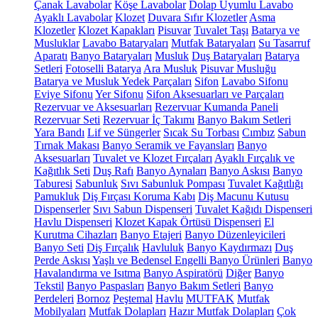
Çanak Lavabolar
Köşe Lavabolar
Dolap Uyumlu Lavabo
Ayaklı Lavabolar
Klozet
Duvara Sıfır Klozetler
Asma
Klozetler
Klozet Kapakları
Pisuvar
Tuvalet Taşı
Batarya ve
Musluklar
Lavabo Bataryaları
Mutfak Bataryaları
Su Tasarruf
Aparatı
Banyo Bataryaları
Musluk
Duş Bataryaları
Batarya
Setleri
Fotoselli Batarya
Ara Musluk
Pisuvar Musluğu
Batarya ve Musluk Yedek Parçaları
Sifon
Lavabo Sifonu
Eviye Sifonu
Yer Sifonu
Sifon Aksesuarları ve Parçaları
Rezervuar ve Aksesuarları
Rezervuar Kumanda Paneli
Rezervuar Seti
Rezervuar İç Takımı
Banyo Bakım Setleri
Yara Bandı
Lif ve Süngerler
Sıcak Su Torbası
Cımbız
Sabun
Tırnak Makası
Banyo Seramik ve Fayansları
Banyo
Aksesuarları
Tuvalet ve Klozet Fırçaları
Ayaklı Fırçalık ve
Kağıtlık Seti
Duş Rafı
Banyo Aynaları
Banyo Askısı
Banyo
Taburesi
Sabunluk
Sıvı Sabunluk Pompası
Tuvalet Kağıtlığı
Pamukluk
Diş Fırçası Koruma Kabı
Diş Macunu Kutusu
Dispenserler
Sıvı Sabun Dispenseri
Tuvalet Kağıdı Dispenseri
Havlu Dispenseri
Klozet Kapak Örtüsü Dispenseri
El
Kurutma Cihazları
Banyo Etajeri
Banyo Düzenleyicileri
Banyo Seti
Diş Fırçalık
Havluluk
Banyo Kaydırmazı
Duş
Perde Askısı
Yaşlı ve Bedensel Engelli Banyo Ürünleri
Banyo
Havalandırma ve Isıtma
Banyo Aspiratörü
Diğer
Banyo
Tekstil
Banyo Paspasları
Banyo Bakım Setleri
Banyo
Perdeleri
Bornoz
Peştemal
Havlu
MUTFAK
Mutfak
Mobilyaları
Mutfak Dolapları
Hazır Mutfak Dolapları
Çok