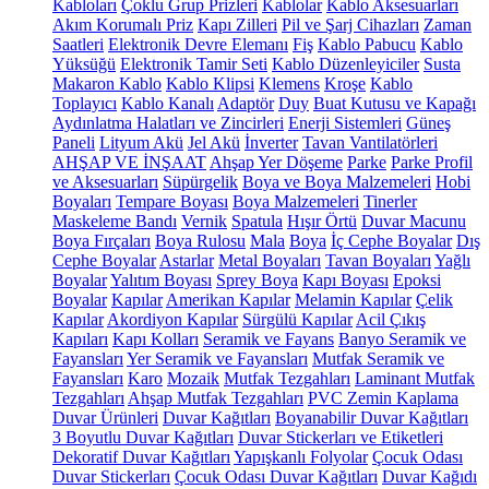
Kabloları
Çoklu Grup Prizleri
Kablolar
Kablo Aksesuarları
Akım Korumalı Priz
Kapı Zilleri
Pil ve Şarj Cihazları
Zaman
Saatleri
Elektronik Devre Elemanı
Fiş
Kablo Pabucu
Kablo
Yüksüğü
Elektronik Tamir Seti
Kablo Düzenleyiciler
Susta
Makaron Kablo
Kablo Klipsi
Klemens
Kroşe
Kablo
Toplayıcı
Kablo Kanalı
Adaptör
Duy
Buat Kutusu ve Kapağı
Aydınlatma Halatları ve Zincirleri
Enerji Sistemleri
Güneş
Paneli
Lityum Akü
Jel Akü
İnverter
Tavan Vantilatörleri
AHŞAP VE İNŞAAT
Ahşap Yer Döşeme
Parke
Parke Profil
ve Aksesuarları
Süpürgelik
Boya ve Boya Malzemeleri
Hobi
Boyaları
Tempare Boyası
Boya Malzemeleri
Tinerler
Maskeleme Bandı
Vernik
Spatula
Hışır Örtü
Duvar Macunu
Boya Fırçaları
Boya Rulosu
Mala
Boya
İç Cephe Boyalar
Dış
Cephe Boyalar
Astarlar
Metal Boyaları
Tavan Boyaları
Yağlı
Boyalar
Yalıtım Boyası
Sprey Boya
Kapı Boyası
Epoksi
Boyalar
Kapılar
Amerikan Kapılar
Melamin Kapılar
Çelik
Kapılar
Akordiyon Kapılar
Sürgülü Kapılar
Acil Çıkış
Kapıları
Kapı Kolları
Seramik ve Fayans
Banyo Seramik ve
Fayansları
Yer Seramik ve Fayansları
Mutfak Seramik ve
Fayansları
Karo
Mozaik
Mutfak Tezgahları
Laminant Mutfak
Tezgahları
Ahşap Mutfak Tezgahları
PVC Zemin Kaplama
Duvar Ürünleri
Duvar Kağıtları
Boyanabilir Duvar Kağıtları
3 Boyutlu Duvar Kağıtları
Duvar Stickerları ve Etiketleri
Dekoratif Duvar Kağıtları
Yapışkanlı Folyolar
Çocuk Odası
Duvar Stickerları
Çocuk Odası Duvar Kağıtları
Duvar Kağıdı