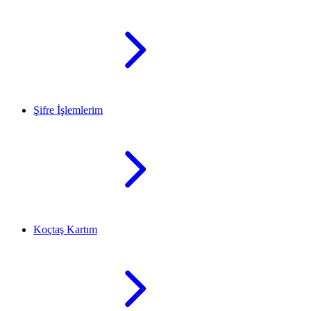
Şifre İşlemlerim
Koçtaş Kartım