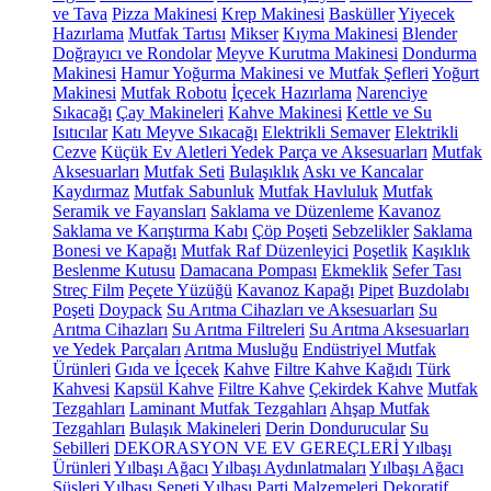
ve Tava
Pizza Makinesi
Krep Makinesi
Basküller
Yiyecek
Hazırlama
Mutfak Tartısı
Mikser
Kıyma Makinesi
Blender
Doğrayıcı ve Rondolar
Meyve Kurutma Makinesi
Dondurma
Makinesi
Hamur Yoğurma Makinesi ve Mutfak Şefleri
Yoğurt
Makinesi
Mutfak Robotu
İçecek Hazırlama
Narenciye
Sıkacağı
Çay Makineleri
Kahve Makinesi
Kettle ve Su
Isıtıcılar
Katı Meyve Sıkacağı
Elektrikli Semaver
Elektrikli
Cezve
Küçük Ev Aletleri Yedek Parça ve Aksesuarları
Mutfak
Aksesuarları
Mutfak Seti
Bulaşıklık
Askı ve Kancalar
Kaydırmaz
Mutfak Sabunluk
Mutfak Havluluk
Mutfak
Seramik ve Fayansları
Saklama ve Düzenleme
Kavanoz
Saklama ve Karıştırma Kabı
Çöp Poşeti
Sebzelikler
Saklama
Bonesi ve Kapağı
Mutfak Raf Düzenleyici
Poşetlik
Kaşıklık
Beslenme Kutusu
Damacana Pompası
Ekmeklik
Sefer Tası
Streç Film
Peçete Yüzüğü
Kavanoz Kapağı
Pipet
Buzdolabı
Poşeti
Doypack
Su Arıtma Cihazları ve Aksesuarları
Su
Arıtma Cihazları
Su Arıtma Filtreleri
Su Arıtma Aksesuarları
ve Yedek Parçaları
Arıtma Musluğu
Endüstriyel Mutfak
Ürünleri
Gıda ve İçecek
Kahve
Filtre Kahve Kağıdı
Türk
Kahvesi
Kapsül Kahve
Filtre Kahve
Çekirdek Kahve
Mutfak
Tezgahları
Laminant Mutfak Tezgahları
Ahşap Mutfak
Tezgahları
Bulaşık Makineleri
Derin Dondurucular
Su
Sebilleri
DEKORASYON VE EV GEREÇLERİ
Yılbaşı
Ürünleri
Yılbaşı Ağacı
Yılbaşı Aydınlatmaları
Yılbaşı Ağacı
Süsleri
Yılbaşı Sepeti
Yılbaşı Parti Malzemeleri
Dekoratif