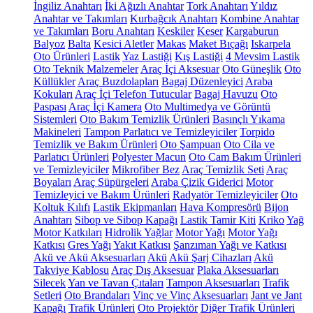
İngiliz Anahtarı
İki Ağızlı Anahtar
Tork Anahtarı
Yıldız
Anahtar ve Takımları
Kurbağcık Anahtarı
Kombine Anahtar
ve Takımları
Boru Anahtarı
Keskiler
Keser
Kargaburun
Balyoz
Balta
Kesici Aletler
Makas
Maket Bıçağı
Iskarpela
Oto Ürünleri
Lastik
Yaz Lastiği
Kış Lastiği
4 Mevsim Lastik
Oto Teknik Malzemeler
Araç İçi Aksesuar
Oto Güneşlik
Oto
Küllükler
Araç Buzdolapları
Bagaj Düzenleyici
Araba
Kokuları
Araç İçi Telefon Tutucular
Bagaj Havuzu
Oto
Paspası
Araç İçi Kamera
Oto Multimedya ve Görüntü
Sistemleri
Oto Bakım Temizlik Ürünleri
Basınçlı Yıkama
Makineleri
Tampon Parlatıcı ve Temizleyiciler
Torpido
Temizlik ve Bakım Ürünleri
Oto Şampuan
Oto Cila ve
Parlatıcı Ürünleri
Polyester Macun
Oto Cam Bakım Ürünleri
ve Temizleyiciler
Mikrofiber Bez
Araç Temizlik Seti
Araç
Boyaları
Araç Süpürgeleri
Araba Çizik Giderici
Motor
Temizleyici ve Bakım Ürünleri
Radyatör Temizleyiciler
Oto
Koltuk Kılıfı
Lastik Ekipmanları
Hava Kompresörü
Bijon
Anahtarı
Sibop ve Sibop Kapağı
Lastik Tamir Kiti
Kriko
Yağ
Motor Katkıları
Hidrolik Yağlar
Motor Yağı
Motor Yağı
Katkısı
Gres Yağı
Yakıt Katkısı
Şanzıman Yağı ve Katkısı
Akü ve Akü Aksesuarları
Akü
Akü Şarj Cihazları
Akü
Takviye Kablosu
Araç Dış Aksesuar
Plaka Aksesuarları
Silecek
Yan ve Tavan Çıtaları
Tampon Aksesuarları
Trafik
Setleri
Oto Brandaları
Vinç ve Vinç Aksesuarları
Jant ve Jant
Kapağı
Trafik Ürünleri
Oto Projektör
Diğer Trafik Ürünleri