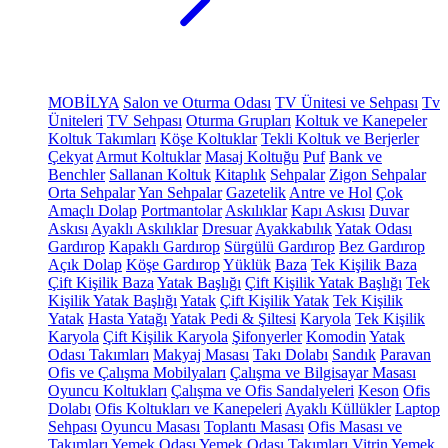
MOBİLYA
Salon ve Oturma Odası
TV Ünitesi ve Sehpası
Tv
Üniteleri
TV Sehpası
Oturma Grupları
Koltuk ve Kanepeler
Koltuk Takımları
Köşe Koltuklar
Tekli Koltuk ve Berjerler
Çekyat
Armut Koltuklar
Masaj Koltuğu
Puf
Bank ve
Benchler
Sallanan Koltuk
Kitaplık
Sehpalar
Zigon Sehpalar
Orta Sehpalar
Yan Sehpalar
Gazetelik
Antre ve Hol
Çok
Amaçlı Dolap
Portmantolar
Askılıklar
Kapı Askısı
Duvar
Askısı
Ayaklı Askılıklar
Dresuar
Ayakkabılık
Yatak Odası
Gardırop
Kapaklı Gardırop
Sürgülü Gardırop
Bez Gardırop
Açık Dolap
Köşe Gardırop
Yüklük
Baza
Tek Kişilik Baza
Çift Kişilik Baza
Yatak Başlığı
Çift Kişilik Yatak Başlığı
Tek
Kişilik Yatak Başlığı
Yatak
Çift Kişilik Yatak
Tek Kişilik
Yatak
Hasta Yatağı
Yatak Pedi & Şiltesi
Karyola
Tek Kişilik
Karyola
Çift Kişilik Karyola
Şifonyerler
Komodin
Yatak
Odası Takımları
Makyaj Masası
Takı Dolabı
Sandık
Paravan
Ofis ve Çalışma Mobilyaları
Çalışma ve Bilgisayar Masası
Oyuncu Koltukları
Çalışma ve Ofis Sandalyeleri
Keson
Ofis
Dolabı
Ofis Koltukları ve Kanepeleri
Ayaklı Küllükler
Laptop
Sehpası
Oyuncu Masası
Toplantı Masası
Ofis Masası ve
Takımları
Yemek Odası
Yemek Odası Takımları
Vitrin
Yemek