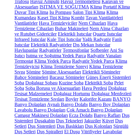
Trafosu
Havuz Ampulü
Havuz Termometresi
Karavan ve
Aksesuarları
ISITMA VE SOĞUTMA
Klima
Portatif Klima
Duvar Tipi Klima
Isı Pompası
Salon Tipi Klima
Klima
Kumandası
Kaset Tipi Klima
Kombi
Tavan Vantilatörleri
Vantilatörler
Hava Temizleyiciler
Nem Cihazları
Hava
Temizleme Cihazları
Buhar Makineleri
Nem Alma Cihazları
ve Rutubet Gidericiler
Elektrikli Isıtıcılar
Quartz Isıtıcılar
Infrared Isıtıcılar
Kule Tipi Isıtıcılar
Yağlı Radyatör
Fanlı
Isıtıcılar
Elektrikli Radyatörler
Dış Mekan Isıtıcılar
Havlupanlar
Radyatörler
Termosifonlar
Şofbenler
Ani Su
Isıtıcı
Isıtma ve Soğutma Yedek Parça
Radyatör Vanaları
Termostat
Klima Yedek Parça
Radyatör Yedek Parça
Klima
Temizleyicisi
Klima Temizleme Spreyi
Klima Temizleme
Sıvısı
Şömine
Şömine Aksesuarları
Elektrikli Şömineler
Bahçe Şömineleri
Bacasız Şömineler
Güneş Enerji Sistemleri
Soba
Doğalgaz Sobası
Kuzine Soba
Elektrikli Soba
Pelet
Soba
Soba Borusu ve Aksesuarları
Hava Perdesi
Doğalgaz
Tesisat Malzemeleri
Doğalgaz Hortumu
Doğalgaz Menfezleri
Tesisat Temizleme Sıvıları
Boyler
Kalorifer Kazanı
BANYO
Banyo Dolapları
Aynalı Banyo Dolabı
Banyo Boy Dolapları
Lavabolu Banyo Dolapları
Çok Amaçlı Banyo Dolapları
Çamaşır Makinesi Dolapları
Ecza Dolabı
Banyo Rafları
Duş
Sistemleri
Duşakabin
Duş Tekneleri
Jakuziler
Küvet
Duş
Setleri
Duş Sistemleri
Duş Başlıkları
Duş Kolonları
Sürgülü
Duş Setleri
Duş Spiralleri
El Duşu
Vitrifiyeler
Lavabolar