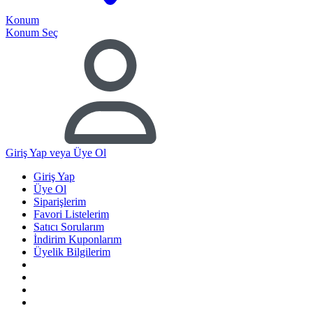
Konum
Konum Seç
Giriş Yap
veya Üye Ol
Giriş Yap
Üye Ol
Siparişlerim
Favori Listelerim
Satıcı Sorularım
İndirim Kuponlarım
Üyelik Bilgilerim