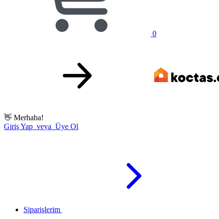
0
👋
Merhaba!
Giriş Yap veya Üye Ol
Siparişlerim