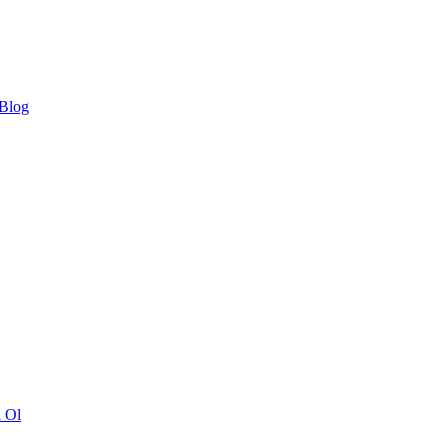
 Blog
ı Ol