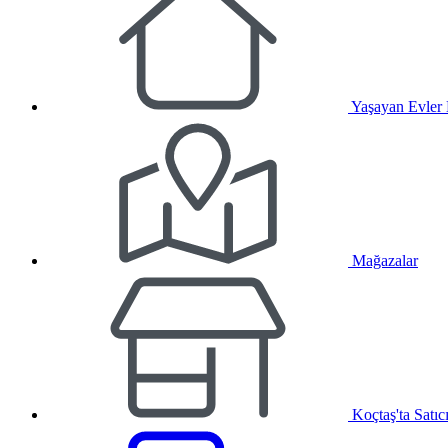
Yaşayan Evler
Mağazalar
Koçtaş'ta Satıc