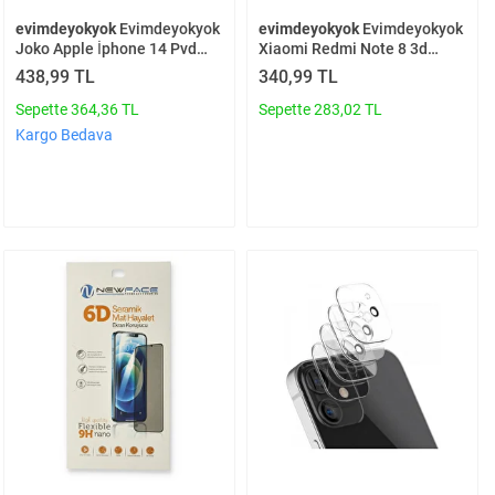
evimdeyokyok
Evimdeyokyok
evimdeyokyok
Evimdeyokyok
Joko Apple İphone 14 Pvd
Xiaomi Redmi Note 8 3d
Metal Kamera Lens - Pembe
Antistatik Hayalet Cam Ekran
438,99 TL
340,99 TL
T20
Koruyucu T20
Sepette 364,36 TL
Sepette 283,02 TL
Kargo Bedava