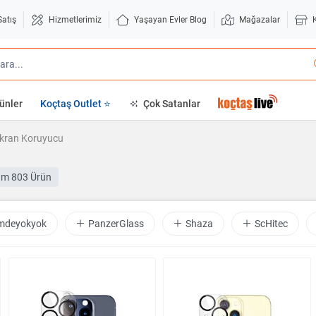
Satış
Hizmetlerimiz
Yaşayan Evler Blog
Mağazalar
ünler
Koçtaş Outlet ⭐
Çok Satanlar
kran Koruyucu
am
803 Ürün
mdeyokyok
PanzerGlass
Shaza
ScHitec