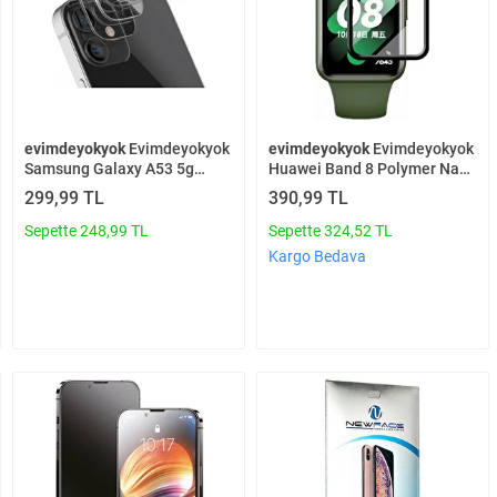
evimdeyokyok
Evimdeyokyok
evimdeyokyok
Evimdeyokyok
Samsung Galaxy A53 5g
Huawei Band 8 Polymer Nano
Kamera Lens Koruma Cam
Ekran Koruyucu - Şeffaf T20
299,99 TL
390,99 TL
T20
Sepette 248,99 TL
Sepette 324,52 TL
Kargo Bedava