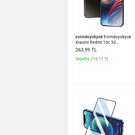
evimdeyokyok
Evimdeyokyok
Xiaomi Redmi 10c 3d
Antistatik Mat Seramik Nano
263,99 TL
Ekran Koruyucu T20
Sepette 219,11 TL