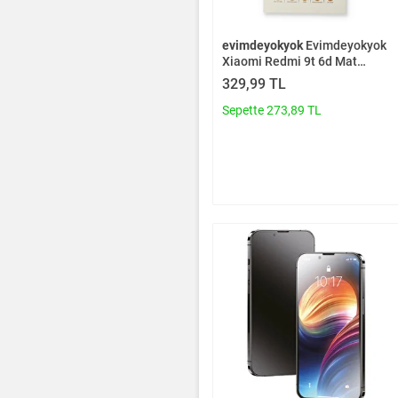
evimdeyokyok
Evimdeyokyok
Xiaomi Redmi 9t 6d Mat
Seramik Hayalet Nano Ekran
329,99 TL
Koruyucu T20
Sepette 273,89 TL