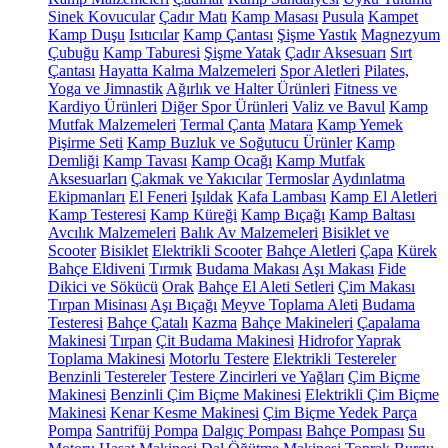
Sinek Kovucular
Çadır Matı
Kamp Masası
Pusula
Kampet
Kamp Duşu
Isıtıcılar
Kamp Çantası
Şişme Yastık
Magnezyum
Çubuğu
Kamp Taburesi
Şişme Yatak
Çadır Aksesuarı
Sırt
Çantası
Hayatta Kalma Malzemeleri
Spor Aletleri
Pilates,
Yoga ve Jimnastik
Ağırlık ve Halter Ürünleri
Fitness ve
Kardiyo Ürünleri
Diğer Spor Ürünleri
Valiz ve Bavul
Kamp
Mutfak Malzemeleri
Termal Çanta
Matara
Kamp Yemek
Pişirme Seti
Kamp Buzluk ve Soğutucu Ürünler
Kamp
Demliği
Kamp Tavası
Kamp Ocağı
Kamp Mutfak
Aksesuarları
Çakmak ve Yakıcılar
Termoslar
Aydınlatma
Ekipmanları
El Feneri
Işıldak
Kafa Lambası
Kamp El Aletleri
Kamp Testeresi
Kamp Küreği
Kamp Bıçağı
Kamp Baltası
Avcılık Malzemeleri
Balık Av Malzemeleri
Bisiklet ve
Scooter
Bisiklet
Elektrikli Scooter
Bahçe Aletleri
Çapa
Kürek
Bahçe Eldiveni
Tırmık
Budama Makası
Aşı Makası
Fide
Dikici ve Sökücü
Orak
Bahçe El Aleti Setleri
Çim Makası
Tırpan Misinası
Aşı Bıçağı
Meyve Toplama Aleti
Budama
Testeresi
Bahçe Çatalı
Kazma
Bahçe Makineleri
Çapalama
Makinesi
Tırpan
Çit Budama Makinesi
Hidrofor
Yaprak
Toplama Makinesi
Motorlu Testere
Elektrikli Testereler
Benzinli Testereler
Testere Zincirleri ve Yağları
Çim Biçme
Makinesi
Benzinli Çim Biçme Makinesi
Elektrikli Çim Biçme
Makinesi
Kenar Kesme Makinesi
Çim Biçme Yedek Parça
Pompa
Santrifüj Pompa
Dalgıç Pompası
Bahçe Pompası
Su