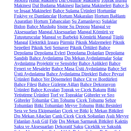
Motoru
Hasat Makinesi
Dal Öğütme Makinesi
Toprak Burgu
Makinesi
Dal Budama Makinesi
İlaçlama Makineleri
Bahçe İş
ve İnşaat Makineleri
Bahçe Sulama Ürünleri
Hortumlar
Fıskiye ve Damlatıcılar
Hortum Makaraları
Hortum Bağlantı
Aparatları
Hortum Tabancaları
Su Zamanlayıcı
Sulaklar
Bidon
Bahçe Musluğu
Şişme Su Deposu
Mangal ve
Aksesuarları
Mangal Aksesuarları
Mangal Kömürü ve
Tutuşturucular
Mangal ve Barbekü
Kömürlü Mangal
Tüplü
Mangal
Elektrikli Izgara
Pürmüz
Piknik Malzemeleri
Piknik
Sepetleri
Piknik Seti
Semaver
Piknik Örtüleri
Bahçe
Depolama
Depolama Evleri
Depolama Dolapları
Depolama
Sandığı
Bahçe Aydınlatma
Dış Mekan Aydınlatmalar
Solar
Aydınlatma
Projektör ve Sensörler
Bahçe Aplikleri
Bahçe
Feneri ve Meşaleler
Bahçe Masa Üstü Aydınlatma
Bahçe Set
Üstü Aydınlatma
Bahçe Aydınlatma Direkleri
Bahçe Peyzaj
Ürünleri
Bahçe Yer Döşemeleri
Bahçe Çit ve Bordürleri
Bahçe Filesi
Bahçe Gizleme Ağları
Bahçe Dekorasyon
Ürünleri
Bahçe Kovaları
Toprak ve Çiçek Bakımı
Bitki
Yetiştirme Ürünleri
Torf ve Topraklar
Gübreler ve Sıvı
Gübreler
Tohumlar
Çim Tohumu
Çiçek Tohumu
Sebze
Tohumları
Bitki Tohumları
Meyve Tohumu
Bitki Besinleri
Sera ve Sera Ekipmanları
Çiçek ve Bitki
İç Mekan Bitkileri
Dış Mekan Ağaçları
Canlı Çiçek
Çiçek Soğanları
Aşılı Meyve
Fidanları
Aşılı Gül
Fide
Dış Mekan Sarmaşık Bitkileri
Kaktüs
Saksı ve Aksesuarları
Dekoratif Saksı
Çiçeklik ve Saksılık