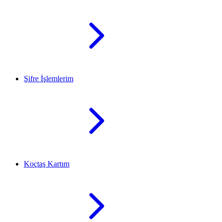
Şifre İşlemlerim
Koçtaş Kartım