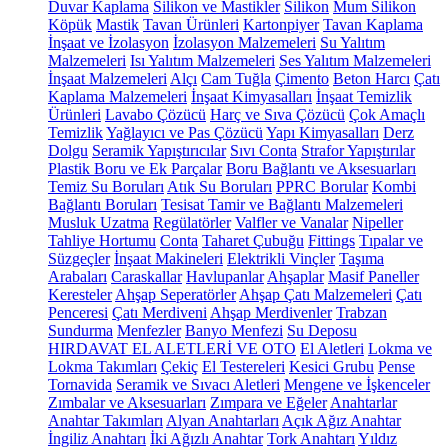
Duvar Kaplama
Silikon ve Mastikler
Silikon
Mum Silikon
Köpük
Mastik
Tavan Ürünleri
Kartonpiyer
Tavan Kaplama
İnşaat ve İzolasyon
İzolasyon Malzemeleri
Su Yalıtım
Malzemeleri
Isı Yalıtım Malzemeleri
Ses Yalıtım Malzemeleri
İnşaat Malzemeleri
Alçı
Cam Tuğla
Çimento
Beton Harcı
Çatı
Kaplama Malzemeleri
İnşaat Kimyasalları
İnşaat Temizlik
Ürünleri
Lavabo Çözücü
Harç ve Sıva Çözücü
Çok Amaçlı
Temizlik
Yağlayıcı ve Pas Çözücü
Yapı Kimyasalları
Derz
Dolgu
Seramik Yapıştırıcılar
Sıvı Conta
Strafor Yapıştırılar
Plastik Boru ve Ek Parçalar
Boru Bağlantı ve Aksesuarları
Temiz Su Boruları
Atık Su Boruları
PPRC Borular
Kombi
Bağlantı Boruları
Tesisat Tamir ve Bağlantı Malzemeleri
Musluk Uzatma
Regülatörler
Valfler ve Vanalar
Nipeller
Tahliye Hortumu
Conta
Taharet Çubuğu
Fittings
Tıpalar ve
Süzgeçler
İnşaat Makineleri
Elektrikli Vinçler
Taşıma
Arabaları
Caraskallar
Havlupanlar
Ahşaplar
Masif Paneller
Keresteler
Ahşap Seperatörler
Ahşap Çatı Malzemeleri
Çatı
Penceresi
Çatı Merdiveni
Ahşap Merdivenler
Trabzan
Sundurma
Menfezler
Banyo Menfezi
Su Deposu
HIRDAVAT EL ALETLERİ VE OTO
El Aletleri
Lokma ve
Lokma Takımları
Çekiç
El Testereleri
Kesici Grubu
Pense
Tornavida
Seramik ve Sıvacı Aletleri
Mengene ve İşkenceler
Zımbalar ve Aksesuarları
Zımpara ve Eğeler
Anahtarlar
Anahtar Takımları
Alyan Anahtarları
Açık Ağız Anahtar
İngiliz Anahtarı
İki Ağızlı Anahtar
Tork Anahtarı
Yıldız