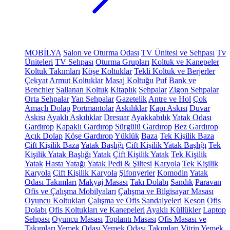
MOBİLYA
Salon ve Oturma Odası
TV Ünitesi ve Sehpası
Tv
Üniteleri
TV Sehpası
Oturma Grupları
Koltuk ve Kanepeler
Koltuk Takımları
Köşe Koltuklar
Tekli Koltuk ve Berjerler
Çekyat
Armut Koltuklar
Masaj Koltuğu
Puf
Bank ve
Benchler
Sallanan Koltuk
Kitaplık
Sehpalar
Zigon Sehpalar
Orta Sehpalar
Yan Sehpalar
Gazetelik
Antre ve Hol
Çok
Amaçlı Dolap
Portmantolar
Askılıklar
Kapı Askısı
Duvar
Askısı
Ayaklı Askılıklar
Dresuar
Ayakkabılık
Yatak Odası
Gardırop
Kapaklı Gardırop
Sürgülü Gardırop
Bez Gardırop
Açık Dolap
Köşe Gardırop
Yüklük
Baza
Tek Kişilik Baza
Çift Kişilik Baza
Yatak Başlığı
Çift Kişilik Yatak Başlığı
Tek
Kişilik Yatak Başlığı
Yatak
Çift Kişilik Yatak
Tek Kişilik
Yatak
Hasta Yatağı
Yatak Pedi & Şiltesi
Karyola
Tek Kişilik
Karyola
Çift Kişilik Karyola
Şifonyerler
Komodin
Yatak
Odası Takımları
Makyaj Masası
Takı Dolabı
Sandık
Paravan
Ofis ve Çalışma Mobilyaları
Çalışma ve Bilgisayar Masası
Oyuncu Koltukları
Çalışma ve Ofis Sandalyeleri
Keson
Ofis
Dolabı
Ofis Koltukları ve Kanepeleri
Ayaklı Küllükler
Laptop
Sehpası
Oyuncu Masası
Toplantı Masası
Ofis Masası ve
Takımları
Yemek Odası
Yemek Odası Takımları
Vitrin
Yemek