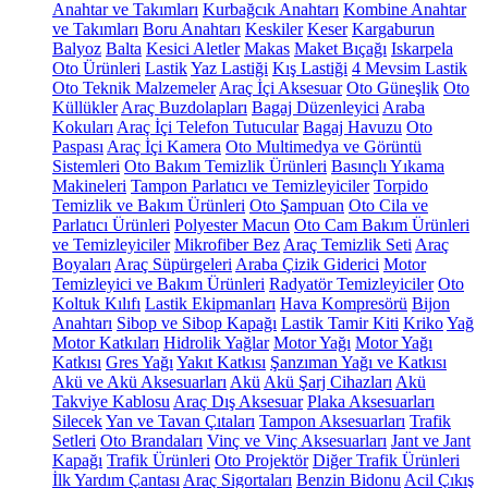
Anahtar ve Takımları
Kurbağcık Anahtarı
Kombine Anahtar
ve Takımları
Boru Anahtarı
Keskiler
Keser
Kargaburun
Balyoz
Balta
Kesici Aletler
Makas
Maket Bıçağı
Iskarpela
Oto Ürünleri
Lastik
Yaz Lastiği
Kış Lastiği
4 Mevsim Lastik
Oto Teknik Malzemeler
Araç İçi Aksesuar
Oto Güneşlik
Oto
Küllükler
Araç Buzdolapları
Bagaj Düzenleyici
Araba
Kokuları
Araç İçi Telefon Tutucular
Bagaj Havuzu
Oto
Paspası
Araç İçi Kamera
Oto Multimedya ve Görüntü
Sistemleri
Oto Bakım Temizlik Ürünleri
Basınçlı Yıkama
Makineleri
Tampon Parlatıcı ve Temizleyiciler
Torpido
Temizlik ve Bakım Ürünleri
Oto Şampuan
Oto Cila ve
Parlatıcı Ürünleri
Polyester Macun
Oto Cam Bakım Ürünleri
ve Temizleyiciler
Mikrofiber Bez
Araç Temizlik Seti
Araç
Boyaları
Araç Süpürgeleri
Araba Çizik Giderici
Motor
Temizleyici ve Bakım Ürünleri
Radyatör Temizleyiciler
Oto
Koltuk Kılıfı
Lastik Ekipmanları
Hava Kompresörü
Bijon
Anahtarı
Sibop ve Sibop Kapağı
Lastik Tamir Kiti
Kriko
Yağ
Motor Katkıları
Hidrolik Yağlar
Motor Yağı
Motor Yağı
Katkısı
Gres Yağı
Yakıt Katkısı
Şanzıman Yağı ve Katkısı
Akü ve Akü Aksesuarları
Akü
Akü Şarj Cihazları
Akü
Takviye Kablosu
Araç Dış Aksesuar
Plaka Aksesuarları
Silecek
Yan ve Tavan Çıtaları
Tampon Aksesuarları
Trafik
Setleri
Oto Brandaları
Vinç ve Vinç Aksesuarları
Jant ve Jant
Kapağı
Trafik Ürünleri
Oto Projektör
Diğer Trafik Ürünleri
İlk Yardım Çantası
Araç Sigortaları
Benzin Bidonu
Acil Çıkış