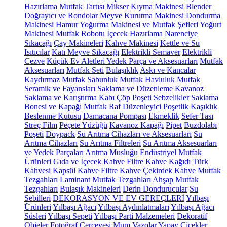
Hazırlama
Mutfak Tartısı
Mikser
Kıyma Makinesi
Blender
Doğrayıcı ve Rondolar
Meyve Kurutma Makinesi
Dondurma
Makinesi
Hamur Yoğurma Makinesi ve Mutfak Şefleri
Yoğurt
Makinesi
Mutfak Robotu
İçecek Hazırlama
Narenciye
Sıkacağı
Çay Makineleri
Kahve Makinesi
Kettle ve Su
Isıtıcılar
Katı Meyve Sıkacağı
Elektrikli Semaver
Elektrikli
Cezve
Küçük Ev Aletleri Yedek Parça ve Aksesuarları
Mutfak
Aksesuarları
Mutfak Seti
Bulaşıklık
Askı ve Kancalar
Kaydırmaz
Mutfak Sabunluk
Mutfak Havluluk
Mutfak
Seramik ve Fayansları
Saklama ve Düzenleme
Kavanoz
Saklama ve Karıştırma Kabı
Çöp Poşeti
Sebzelikler
Saklama
Bonesi ve Kapağı
Mutfak Raf Düzenleyici
Poşetlik
Kaşıklık
Beslenme Kutusu
Damacana Pompası
Ekmeklik
Sefer Tası
Streç Film
Peçete Yüzüğü
Kavanoz Kapağı
Pipet
Buzdolabı
Poşeti
Doypack
Su Arıtma Cihazları ve Aksesuarları
Su
Arıtma Cihazları
Su Arıtma Filtreleri
Su Arıtma Aksesuarları
ve Yedek Parçaları
Arıtma Musluğu
Endüstriyel Mutfak
Ürünleri
Gıda ve İçecek
Kahve
Filtre Kahve Kağıdı
Türk
Kahvesi
Kapsül Kahve
Filtre Kahve
Çekirdek Kahve
Mutfak
Tezgahları
Laminant Mutfak Tezgahları
Ahşap Mutfak
Tezgahları
Bulaşık Makineleri
Derin Dondurucular
Su
Sebilleri
DEKORASYON VE EV GEREÇLERİ
Yılbaşı
Ürünleri
Yılbaşı Ağacı
Yılbaşı Aydınlatmaları
Yılbaşı Ağacı
Süsleri
Yılbaşı Sepeti
Yılbaşı Parti Malzemeleri
Dekoratif
Objeler
Fotoğraf Çerçevesi
Mum
Vazolar
Yapay Çiçekler