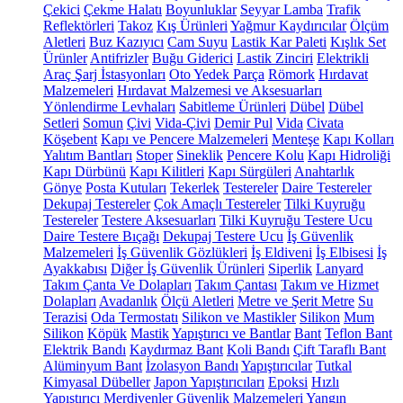
Çekici
Çekme Halatı
Boyunluklar
Seyyar Lamba
Trafik
Reflektörleri
Takoz
Kış Ürünleri
Yağmur Kaydırıcılar
Ölçüm
Aletleri
Buz Kazıyıcı
Cam Suyu
Lastik Kar Paleti
Kışlık Set
Ürünler
Antifrizler
Buğu Giderici
Lastik Zinciri
Elektrikli
Araç Şarj İstasyonları
Oto Yedek Parça
Römork
Hırdavat
Malzemeleri
Hırdavat Malzemesi ve Aksesuarları
Yönlendirme Levhaları
Sabitleme Ürünleri
Dübel
Dübel
Setleri
Somun
Çivi
Vida-Çivi
Demir Pul
Vida
Civata
Köşebent
Kapı ve Pencere Malzemeleri
Menteşe
Kapı Kolları
Yalıtım Bantları
Stoper
Sineklik
Pencere Kolu
Kapı Hidroliği
Kapı Dürbünü
Kapı Kilitleri
Kapı Sürgüleri
Anahtarlık
Gönye
Posta Kutuları
Tekerlek
Testereler
Daire Testereler
Dekupaj Testereler
Çok Amaçlı Testereler
Tilki Kuyruğu
Testereler
Testere Aksesuarları
Tilki Kuyruğu Testere Ucu
Daire Testere Bıçağı
Dekupaj Testere Ucu
İş Güvenlik
Malzemeleri
İş Güvenlik Gözlükleri
İş Eldiveni
İş Elbisesi
İş
Ayakkabısı
Diğer İş Güvenlik Ürünleri
Siperlik
Lanyard
Takım Çanta Ve Dolapları
Takım Çantası
Takım ve Hizmet
Dolapları
Avadanlık
Ölçü Aletleri
Metre ve Şerit Metre
Su
Terazisi
Oda Termostatı
Silikon ve Mastikler
Silikon
Mum
Silikon
Köpük
Mastik
Yapıştırıcı ve Bantlar
Bant
Teflon Bant
Elektrik Bandı
Kaydırmaz Bant
Koli Bandı
Çift Taraflı Bant
Alüminyum Bant
İzolasyon Bandı
Yapıştırıcılar
Tutkal
Kimyasal Dübeller
Japon Yapıştırıcıları
Epoksi
Hızlı
Yapıştırıcı
Merdivenler
Güvenlik Malzemeleri
Yangın