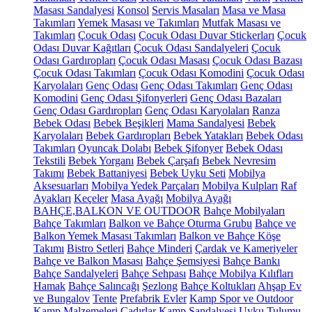
Masası Sandalyesi
Konsol
Servis Masaları
Masa ve Masa
Takımları
Yemek Masası ve Takımları
Mutfak Masası ve
Takımları
Çocuk Odası
Çocuk Odası Duvar Stickerları
Çocuk
Odası Duvar Kağıtları
Çocuk Odası Sandalyeleri
Çocuk
Odası Gardıropları
Çocuk Odası Masası
Çocuk Odası Bazası
Çocuk Odası Takımları
Çocuk Odası Komodini
Çocuk Odası
Karyolaları
Genç Odası
Genç Odası Takımları
Genç Odası
Komodini
Genç Odası Şifonyerleri
Genç Odası Bazaları
Genç Odası Gardıropları
Genç Odası Karyolaları
Ranza
Bebek Odası
Bebek Beşikleri
Mama Sandalyesi
Bebek
Karyolaları
Bebek Gardıropları
Bebek Yatakları
Bebek Odası
Takımları
Oyuncak Dolabı
Bebek Şifonyer
Bebek Odası
Tekstili
Bebek Yorganı
Bebek Çarşafı
Bebek Nevresim
Takımı
Bebek Battaniyesi
Bebek Uyku Seti
Mobilya
Aksesuarları
Mobilya Yedek Parçaları
Mobilya Kulpları
Raf
Ayakları
Keçeler
Masa Ayağı
Mobilya Ayağı
BAHÇE,BALKON VE OUTDOOR
Bahçe Mobilyaları
Bahçe Takımları
Balkon ve Bahçe Oturma Grubu
Bahçe ve
Balkon Yemek Masası Takımları
Balkon ve Bahçe Köşe
Takımı
Bistro Setleri
Bahçe Minderi
Çardak ve Kameriyeler
Bahçe ve Balkon Masası
Bahçe Şemsiyesi
Bahçe Bankı
Bahçe Sandalyeleri
Bahçe Sehpası
Bahçe Mobilya Kılıfları
Hamak
Bahçe Salıncağı
Şezlong
Bahçe Koltukları
Ahşap Ev
ve Bungalov
Tente
Prefabrik Evler
Kamp Spor ve Outdoor
Kamp Malzemeleri
Çadırlar
Kamp Sandalyesi
Uyku Tulumu