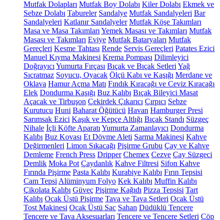
Mutfak Dolapları
Mutfak Boy Dolabı
Kiler Dolabı
Ekmek ve
Sebze Dolabı
Tabureler
Sandalye
Mutfak Sandalyeleri
Bar
Sandalyeleri
Katlanır Sandalyeler
Mutfak Köşe Takımları
Masa ve Masa Takımları
Yemek Masası ve Takımları
Mutfak
Masası ve Takımları
Eviye
Mutfak Bataryaları
Mutfak
Gereçleri
Kesme Tahtası
Rende
Servis Gereçleri
Patates Ezici
Manuel Kıyma Makinesi
Krema Pompası
Dilimleyici
Doğrayıcı
Yumurta Fırçası
Bıçak ve Bıçak Setleri
Yağ
Sıçratmaz
Soyucu, Oyacak
Ölçü Kabı ve Kaşığı
Merdane ve
Oklava
Hamur Açma Matı
Fındık Kıracağı ve Ceviz Kıracağı
Elek
Dondurma Kaşığı
Buz Kalıbı
Bıçak Bileyici Masat
Açacak ve Tirbuşon
Çekirdek Çıkarıcı
Çırpıcı
Sebze
Kurutucu
Huni
Baharat Öğütücü
Havan
Hamburger Presi
Sarımsak Ezici
Kaşık ve Kepçe Altlığı
Bıçak Standı
Süzgeç
Nihale
İçli Köfte Aparatı
Yumurta Zamanlayıcı
Dondurma
Kalıbı
Buz Kovası
Et Dövme Aleti
Sarma Makinesi
Kahve
Değirmenleri
Limon Sıkacağı
Pişirme Grubu
Çay ve Kahve
Demleme
French Press
Dripper
Chemex
Cezve
Çay Süzgeci
Demlik
Moka Pot
Çaydanlık
Kahve Filtresi
Sifon Kahve
Fırında Pişirme
Pasta Kalıbı
Kurabiye Kalıbı
Fırın Tepsisi
Cam Tepsi
Alüminyum Folyo
Kek Kalıbı
Muffin Kalıbı
Çikolata Kalıbı
Güveç
Pişirme Kağıdı
Pizza Tepsisi
Tart
Kalıbı
Ocak Üstü Pişirme
Tava ve Tava Setleri
Ocak Üstü
Tost Makinesi
Ocak Üstü Sac
Sahan
Düdüklü Tencere
Tencere ve Tava Aksesuarları
Tencere ve Tencere Setleri
Çöp