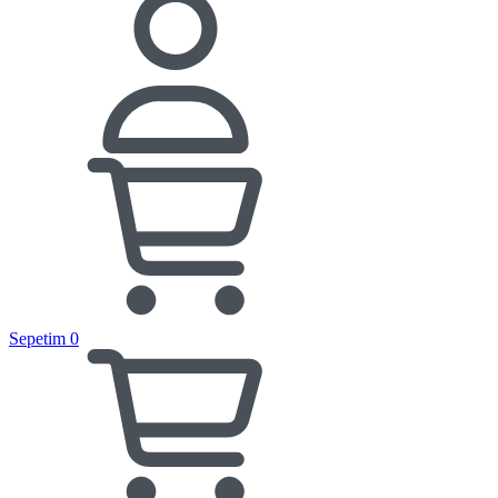
Sepetim
0