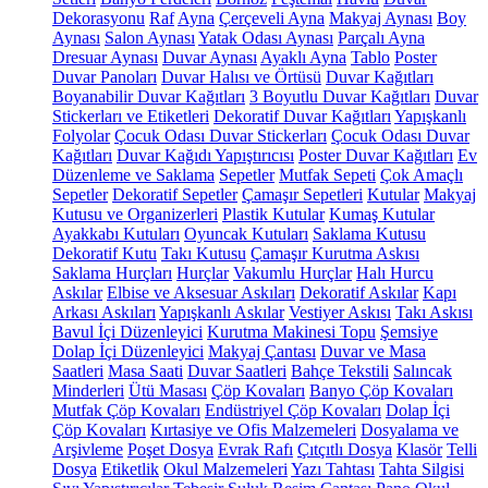
Dekorasyonu
Raf
Ayna
Çerçeveli Ayna
Makyaj Aynası
Boy
Aynası
Salon Aynası
Yatak Odası Aynası
Parçalı Ayna
Dresuar Aynası
Duvar Aynası
Ayaklı Ayna
Tablo
Poster
Duvar Panoları
Duvar Halısı ve Örtüsü
Duvar Kağıtları
Boyanabilir Duvar Kağıtları
3 Boyutlu Duvar Kağıtları
Duvar
Stickerları ve Etiketleri
Dekoratif Duvar Kağıtları
Yapışkanlı
Folyolar
Çocuk Odası Duvar Stickerları
Çocuk Odası Duvar
Kağıtları
Duvar Kağıdı Yapıştırıcısı
Poster Duvar Kağıtları
Ev
Düzenleme ve Saklama
Sepetler
Mutfak Sepeti
Çok Amaçlı
Sepetler
Dekoratif Sepetler
Çamaşır Sepetleri
Kutular
Makyaj
Kutusu ve Organizerleri
Plastik Kutular
Kumaş Kutular
Ayakkabı Kutuları
Oyuncak Kutuları
Saklama Kutusu
Dekoratif Kutu
Takı Kutusu
Çamaşır Kurutma Askısı
Saklama Hurçları
Hurçlar
Vakumlu Hurçlar
Halı Hurcu
Askılar
Elbise ve Aksesuar Askıları
Dekoratif Askılar
Kapı
Arkası Askıları
Yapışkanlı Askılar
Vestiyer Askısı
Takı Askısı
Bavul İçi Düzenleyici
Kurutma Makinesi Topu
Şemsiye
Dolap İçi Düzenleyici
Makyaj Çantası
Duvar ve Masa
Saatleri
Masa Saati
Duvar Saatleri
Bahçe Tekstili
Salıncak
Minderleri
Ütü Masası
Çöp Kovaları
Banyo Çöp Kovaları
Mutfak Çöp Kovaları
Endüstriyel Çöp Kovaları
Dolap İçi
Çöp Kovaları
Kırtasiye ve Ofis Malzemeleri
Dosyalama ve
Arşivleme
Poşet Dosya
Evrak Rafı
Çıtçıtlı Dosya
Klasör
Telli
Dosya
Etiketlik
Okul Malzemeleri
Yazı Tahtası
Tahta Silgisi