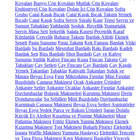
Kovaları
Banyo Çöp Kovaları
Mutfak Çöp Kovaları
Endüstriyel Çöp Kovaları
Dolap İçi Çöp Kovaları
Sofra
Grubu
Çatal,Kaşık,Bıçak
Çatal Kaşık Bıçak Takımı
Yemek
Bıçağı
Çatal
Kaşık
Sofra Servis
Sürahi
Kase
Tepsi
Servis ve
Sunum Tabakları
Yağdanlık
Sosluk, Reçellik
Yumurtalık
Servis Maşa Seti
Şekerlik
Salata Kasesi
Peçetelik
Karaf
Kürdanlık
Çerezlik
Baharat Takımı
Bardak Altlığı
Ekmek
Sepeti
Pasta Sunumu
Pasta Takımı
Kek Fanusu
Bardak
Viski
Bardağı
Su Bardağı
Meşrubat Bardağı
Rakı Bardağı
Kadeh
Bardak Seti
Bira Bardağı
Shot Bardağı
Çay ve Kahve
Sunumu
Sütlük
Kahve Fincanı
Kupa
Fincan Takımı
Çay
Tabakları
Çay Setleri
Çay Fincanı
Çay Bardağı
Çay Kaşığı
Yemek Takımları
Tabaklar
Kahvaltı Takımları
Suluk ve
Matara
Beyaz Eşya
Fırın
Mikrodalga Fırınlar
Mini Fırınlar
Buzdolabı
Çamaşır Makinesi
Ocak
Ankastre Ürünleri
Ankastre Setler
Ankastre Ocaklar
Ankastre Fırınlar
Ankastre
Davlumbazlar
Bulaşık Makineleri
Kurutma Makinesi
Derin
Dondurucular
Su Sebilleri
Mini Buzdolabı
Davlumbazlar
Kurutmalı Çamaşır Makinesi
Beyaz Eşya Setleri
Aspiratörler
Beyaz Eşya Yedek Parça ve Bakım Ürünleri
Şarap Dolabı
Küçük Ev Aletleri
Kızartma ve Pişirme Makineleri
Mısır
Patlatma Makinesi
Fritöz
Ekmek Yapma Makinesi
Ekmek
Kızartma Makinesi
Tost Makinesi
Buharlı Pişirici
Elektrikli
Izgara
Waffle Makinesi
Yumurta Haşlayıcı
Elektrikli Tencere
ve Tava
Pizza Makinesi
Krep Makinesi
Basküller
Yiyecek