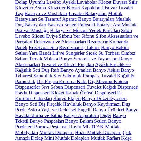
Dolap Uyumlu Lavabo
Ayaklı Lavabolar
Klozet
Duvara Sıfır
Klozetler
Asma Klozetler
Klozet Kapakları
Pisuvar
Tuvalet
Taşı
Batarya ve Musluklar
Lavabo Bataryaları
Mutfak
Bataryaları
Su Tasarruf Aparatı
Banyo Bataryaları
Musluk
Duş Bataryaları
Batarya Setleri
Fotoselli Batarya
Ara Musluk
Pisuvar Musluğu
Batarya ve Musluk Yedek Parçaları
Sifon
Lavabo Sifonu
Eviye Sifonu
Yer Sifonu
Sifon Aksesuarları ve
Parçaları
Rezervuar ve Aksesuarları
Rezervuar Kumanda
Paneli
Rezervuar Seti
Rezervuar İç Takımı
Banyo Bakım
Setleri
Yara Bandı
Lif ve Süngerler
Sıcak Su Torbası
Cımbız
Sabun
Tırnak Makası
Banyo Seramik ve Fayansları
Banyo
Aksesuarları
Tuvalet ve Klozet Fırçaları
Ayaklı Fırçalık ve
Kağıtlık Seti
Duş Rafı
Banyo Aynaları
Banyo Askısı
Banyo
Taburesi
Sabunluk
Sıvı Sabunluk Pompası
Tuvalet Kağıtlığı
Pamukluk
Diş Fırçası Koruma Kabı
Diş Macunu Kutusu
Dispenserler
Sıvı Sabun Dispenseri
Tuvalet Kağıdı Dispenseri
Havlu Dispenseri
Klozet Kapak Örtüsü Dispenseri
El
Kurutma Cihazları
Banyo Etajeri
Banyo Düzenleyicileri
Banyo Seti
Diş Fırçalık
Havluluk
Banyo Kaydırmazı
Duş
Perde Askısı
Yaşlı ve Bedensel Engelli Banyo Ürünleri
Banyo
Havalandırma ve Isıtma
Banyo Aspiratörü
Diğer
Banyo
Tekstil
Banyo Paspasları
Banyo Bakım Setleri
Banyo
Perdeleri
Bornoz
Peştemal
Havlu
MUTFAK
Mutfak
Mobilyaları
Mutfak Dolapları
Hazır Mutfak Dolapları
Çok
Amaçlı Dolap
Mini Mutfak Dolapları
Mutfak Rafları
Köşe