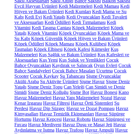
Saksı Aksesuarları
Saksı Altlığı
Bahçe Saksısı
Balkon Saksısı
Evcil Hayvan Ürünleri
Kedi Malzemeleri
Kedi Maması
Kedi
Hijyen ve Bakım Ürünleri
Kedi Kumları
Kedi Mama ve Su
Kabı
Kedi Evi
Kedi Yatağı
Kedi Oyuncakları
Kedi Tuvaleti
ve Aksesuarları
Kedi Ödülleri
Kedi Tırmalaması
Kedi
Vitamini
Kedi Taşıma Çantası
Köpek Malzemeleri
Köpek
Yatağı
Köpek Vitamini
Köpek Oyuncakları
Köpek Mama ve
Su Kabı
Köpek Güvenlik
Köpek Hijyen ve Bakım Ürünleri
Köpek Ödülleri
Köpek Maması
Köpek Kulübesi
Köpek
Tasmaları
Köpek Elbisesi
Köpek Kafesi
Kümesler
Kuş
Malzemeleri
Kuş Sağlık ve Bakım Ürünleri
Kuş Kafesleri ve
Aksesuarları
Kuş Yemi
Kuş Suluk ve Yemlikleri
Çocuk
Bahçe Oyuncakları
Kaydırak ve Salıncak
Oyun Evleri
Çocuk
Bahçe Sandalyeleri
Çocuk Bahçe Masaları
Uçurtma
Çocuk
Scooter
Çocuk Kaykay
Su Tabancası
Şişme Oyuncaklar
Akülü Araba
Su Aktivite Ürünleri
Şişme Havuz
Şişme Deniz
Yatağı
Şişme Deniz Topu
Can Yeleği
Can Simidi ve Deniz
Simidi
Şişme Deniz Kolluğu
Şişme Bot
Havuz Bonesi
Kano
Havuz Malzemeleri
Havuz Yapı Malzemeleri
Nozul
Havuz
Kenar Izgarası
Havuz Filtresi
Havuz Örtü Sistemleri
Su
Perdesi
Havuz Dip Süzgeç
Havuz ve Dozaj Pompası
Havuz
Kimyasalları
Havuz Temizlik Ekipmanları
Havuz Süpürge
Hortumu
Havuz Kepçesi
Havuz Robotu
Havuz Süpürgesi ve
Fırçası
Havuz Merdiveni
Havuz Duşu ve Masaj Jeti
Havuz
Aydınlatma ve Isıtma
Havuz Trafosu
Havuz Ampulü
Havuz