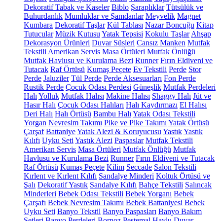
Dekoratif Tabak ve Kaseler
Biblo
Şaraplıklar
Tütsülük ve
Buhurdanlık
Mumluklar ve Şamdanlar
Meyvelik
Magnet
Kumbara
Dekoratif Taşlar
Kül Tablası
Nazar Boncuğu
Kitap
Tutucular
Müzik Kutusu
Yatak Tepsisi
Kokulu Taşlar
Ahşap
Dekorasyon Ürünleri
Duvar Süsleri
Cansız Manken
Mutfak
Tekstili
Amerikan Servis
Masa Örtüleri
Mutfak Önlüğü
Mutfak Havlusu ve Kurulama Bezi
Runner
Fırın Eldiveni ve
Tutacak
Raf Örtüsü
Kumaş Peçete
Ev Tekstili
Perde
Stor
Perde
Jaluziler
Tül Perde
Perde Aksesuarları
Fon Perde
Rustik Perde
Çocuk Odası Perdesi
Güneşlik
Mutfak Perdeleri
Halı
Yolluk
Mutfak Halısı
Makine Halısı
Shaggy Halı
Jüt ve
Hasır Halı
Çocuk Odası Halıları
Halı Kaydırmazı
El Halısı
Deri Halı
Halı Örtüsü
Bambu Halı
Yatak Odası Tekstili
Yorgan
Nevresim Takımı
Pike ve Pike Takımı
Yatak Örtüsü
Çarşaf
Battaniye
Yatak Alezi & Koruyucusu
Yastık
Yastık
Kılıfı
Uyku Seti
Yastık Alezi
Paspaslar
Mutfak Tekstili
Amerikan Servis
Masa Örtüleri
Mutfak Önlüğü
Mutfak
Havlusu ve Kurulama Bezi
Runner
Fırın Eldiveni ve Tutacak
Raf Örtüsü
Kumaş Peçete
Kilim
Seccade
Salon Tekstili
Kırlent ve Kırlent Kılıfı
Sandalye Minderi
Koltuk Örtüsü ve
Şalı
Dekoratif Yastık
Sandalye Kılıfı
Bahçe Tekstili
Salıncak
Minderleri
Bebek Odası Tekstili
Bebek Yorganı
Bebek
Çarşafı
Bebek Nevresim Takımı
Bebek Battaniyesi
Bebek
Uyku Seti
Banyo Tekstil
Banyo Paspasları
Banyo Bakım
Setleri
Banyo Perdeleri
Bornoz
Peştemal
Havlu
Duvar