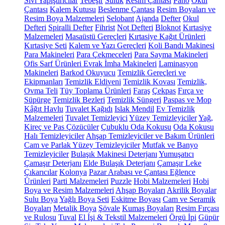
Sıvı Yapıştırıcılar
Tebeşir
Suluk
Resim Çantası
Pano
Okul
Çantası
Kalem Kutusu
Beslenme Çantası
Resim Boyaları ve
Resim Boya Malzemeleri
Selobant
Ajanda
Defter
Okul
Defteri
Spiralli Defter
Fihrist
Not Defteri
Bloknot
Kırtasiye
Malzemeleri
Masaüstü Gereçleri
Kırtasiye Kağıt Ürünleri
Kırtasiye Seti
Kalem ve Yazı Gereçleri
Koli Bandı Makinesi
Para Makineleri
Para Çekmeceleri
Para Sayma Makineleri
Ofis Sarf Ürünleri
Evrak İmha Makineleri
Laminasyon
Makineleri
Barkod Okuyucu
Temizlik Gereçleri ve
Ekipmanları
Temizlik Eldiveni
Temizlik Kovası
Temizlik,
Ovma Teli
Tüy Toplama Ürünleri
Faraş
Çekpas
Fırça ve
Süpürge
Temizlik Bezleri
Temizlik Süngeri
Paspas ve Mop
Kâğıt Havlu
Tuvalet Kağıdı
Islak Mendil
Ev Temizlik
Malzemeleri
Tuvalet Temizleyici
Yüzey Temizleyiciler
Yağ,
Kireç ve Pas Çözücüler
Çubuklu Oda Kokusu
Oda Kokusu
Halı Temizleyiciler
Ahşap Temizleyiciler ve Bakım Ürünleri
Cam ve Parlak Yüzey Temizleyiciler
Mutfak ve Banyo
Temizleyiciler
Bulaşık Makinesi Deterjanı
Yumuşatıcı
Çamaşır Deterjanı
Elde Bulaşık Deterjanı
Çamaşır Leke
Çıkarıcılar
Kolonya
Pazar Arabası ve Çantası
Eğlence
Ürünleri
Parti Malzemeleri
Puzzle
Hobi Malzemeleri
Hobi
Boya ve Resim Malzemeleri
Ahşap Boyaları
Akrilik Boyalar
Sulu Boya
Yağlı Boya Seti
Eskitme Boyası
Cam ve Seramik
Boyaları
Metalik Boya
Şövale
Kumaş Boyaları
Resim Fırçası
ve Rulosu
Tuval
El İşi & Tekstil Malzemeleri
Örgü İpi
Güpür