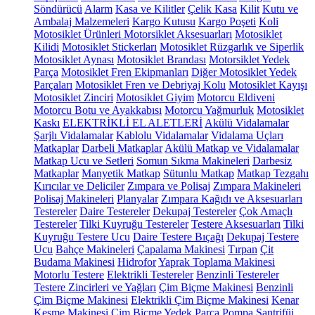
Söndürücü
Alarm
Kasa ve Kilitler
Çelik Kasa
Kilit
Kutu ve
Ambalaj Malzemeleri
Kargo Kutusu
Kargo Poşeti
Koli
Motosiklet Ürünleri
Motorsiklet Aksesuarları
Motosiklet
Kilidi
Motosiklet Stickerları
Motosiklet Rüzgarlık ve Siperlik
Motosiklet Aynası
Motosiklet Brandası
Motorsiklet Yedek
Parça
Motosiklet Fren Ekipmanları
Diğer Motosiklet Yedek
Parçaları
Motosiklet Fren ve Debriyaj Kolu
Motosiklet Kayışı
Motosiklet Zinciri
Motosiklet Giyim
Motorcu Eldiveni
Motorcu Botu ve Ayakkabısı
Motorcu Yağmurluk
Motosiklet
Kaskı
ELEKTRİKLİ EL ALETLERİ
Akülü Vidalamalar
Şarjlı Vidalamalar
Kablolu Vidalamalar
Vidalama Uçları
Matkaplar
Darbeli Matkaplar
Akülü Matkap ve Vidalamalar
Matkap Ucu ve Setleri
Somun Sıkma Makineleri
Darbesiz
Matkaplar
Manyetik Matkap
Sütunlu Matkap
Matkap Tezgahı
Kırıcılar ve Deliciler
Zımpara ve Polisaj
Zımpara Makineleri
Polisaj Makineleri
Planyalar
Zımpara Kağıdı ve Aksesuarları
Testereler
Daire Testereler
Dekupaj Testereler
Çok Amaçlı
Testereler
Tilki Kuyruğu Testereler
Testere Aksesuarları
Tilki
Kuyruğu Testere Ucu
Daire Testere Bıçağı
Dekupaj Testere
Ucu
Bahçe Makineleri
Çapalama Makinesi
Tırpan
Çit
Budama Makinesi
Hidrofor
Yaprak Toplama Makinesi
Motorlu Testere
Elektrikli Testereler
Benzinli Testereler
Testere Zincirleri ve Yağları
Çim Biçme Makinesi
Benzinli
Çim Biçme Makinesi
Elektrikli Çim Biçme Makinesi
Kenar
Kesme Makinesi
Çim Biçme Yedek Parça
Pompa
Santrifüj