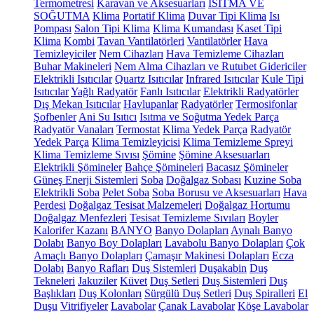
Termometresi
Karavan ve Aksesuarları
ISITMA VE
SOĞUTMA
Klima
Portatif Klima
Duvar Tipi Klima
Isı
Pompası
Salon Tipi Klima
Klima Kumandası
Kaset Tipi
Klima
Kombi
Tavan Vantilatörleri
Vantilatörler
Hava
Temizleyiciler
Nem Cihazları
Hava Temizleme Cihazları
Buhar Makineleri
Nem Alma Cihazları ve Rutubet Gidericiler
Elektrikli Isıtıcılar
Quartz Isıtıcılar
Infrared Isıtıcılar
Kule Tipi
Isıtıcılar
Yağlı Radyatör
Fanlı Isıtıcılar
Elektrikli Radyatörler
Dış Mekan Isıtıcılar
Havlupanlar
Radyatörler
Termosifonlar
Şofbenler
Ani Su Isıtıcı
Isıtma ve Soğutma Yedek Parça
Radyatör Vanaları
Termostat
Klima Yedek Parça
Radyatör
Yedek Parça
Klima Temizleyicisi
Klima Temizleme Spreyi
Klima Temizleme Sıvısı
Şömine
Şömine Aksesuarları
Elektrikli Şömineler
Bahçe Şömineleri
Bacasız Şömineler
Güneş Enerji Sistemleri
Soba
Doğalgaz Sobası
Kuzine Soba
Elektrikli Soba
Pelet Soba
Soba Borusu ve Aksesuarları
Hava
Perdesi
Doğalgaz Tesisat Malzemeleri
Doğalgaz Hortumu
Doğalgaz Menfezleri
Tesisat Temizleme Sıvıları
Boyler
Kalorifer Kazanı
BANYO
Banyo Dolapları
Aynalı Banyo
Dolabı
Banyo Boy Dolapları
Lavabolu Banyo Dolapları
Çok
Amaçlı Banyo Dolapları
Çamaşır Makinesi Dolapları
Ecza
Dolabı
Banyo Rafları
Duş Sistemleri
Duşakabin
Duş
Tekneleri
Jakuziler
Küvet
Duş Setleri
Duş Sistemleri
Duş
Başlıkları
Duş Kolonları
Sürgülü Duş Setleri
Duş Spiralleri
El
Duşu
Vitrifiyeler
Lavabolar
Çanak Lavabolar
Köşe Lavabolar