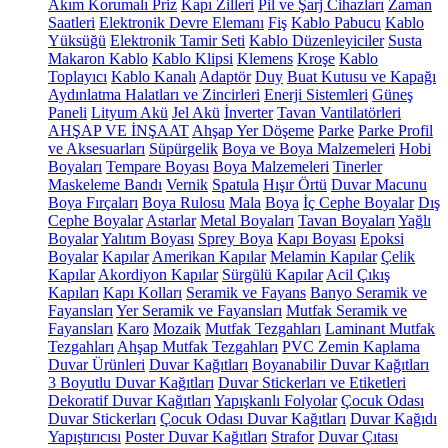
Akım Korumalı Priz
Kapı Zilleri
Pil ve Şarj Cihazları
Zaman
Saatleri
Elektronik Devre Elemanı
Fiş
Kablo Pabucu
Kablo
Yüksüğü
Elektronik Tamir Seti
Kablo Düzenleyiciler
Susta
Makaron Kablo
Kablo Klipsi
Klemens
Kroşe
Kablo
Toplayıcı
Kablo Kanalı
Adaptör
Duy
Buat Kutusu ve Kapağı
Aydınlatma Halatları ve Zincirleri
Enerji Sistemleri
Güneş
Paneli
Lityum Akü
Jel Akü
İnverter
Tavan Vantilatörleri
AHŞAP VE İNŞAAT
Ahşap Yer Döşeme
Parke
Parke Profil
ve Aksesuarları
Süpürgelik
Boya ve Boya Malzemeleri
Hobi
Boyaları
Tempare Boyası
Boya Malzemeleri
Tinerler
Maskeleme Bandı
Vernik
Spatula
Hışır Örtü
Duvar Macunu
Boya Fırçaları
Boya Rulosu
Mala
Boya
İç Cephe Boyalar
Dış
Cephe Boyalar
Astarlar
Metal Boyaları
Tavan Boyaları
Yağlı
Boyalar
Yalıtım Boyası
Sprey Boya
Kapı Boyası
Epoksi
Boyalar
Kapılar
Amerikan Kapılar
Melamin Kapılar
Çelik
Kapılar
Akordiyon Kapılar
Sürgülü Kapılar
Acil Çıkış
Kapıları
Kapı Kolları
Seramik ve Fayans
Banyo Seramik ve
Fayansları
Yer Seramik ve Fayansları
Mutfak Seramik ve
Fayansları
Karo
Mozaik
Mutfak Tezgahları
Laminant Mutfak
Tezgahları
Ahşap Mutfak Tezgahları
PVC Zemin Kaplama
Duvar Ürünleri
Duvar Kağıtları
Boyanabilir Duvar Kağıtları
3 Boyutlu Duvar Kağıtları
Duvar Stickerları ve Etiketleri
Dekoratif Duvar Kağıtları
Yapışkanlı Folyolar
Çocuk Odası
Duvar Stickerları
Çocuk Odası Duvar Kağıtları
Duvar Kağıdı
Yapıştırıcısı
Poster Duvar Kağıtları
Strafor
Duvar Çıtası