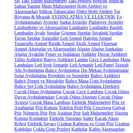
Şiş
Takı Yapım Malzemeleri
Takı Pensesi
Boncuk
Mum &
Sabun Yapımı
Mum Malzemeleri
Hobi Aletleri ve
Aksesuarları
Silikon Tabancaları
Diğer Hobi Aletleri
Taş
Boyama & Mozaik
AYDINLATMA VE ELEKTRİK
Ev
Aydınlatmaları
Avizeler
Sarkıt Avizeler
Plafonyer Avizeler
Lambaderler ve Aksesuarları
Lambader
Lambader Başlığı
Lambader Ayağı
Spotlar
Gömme Spotlar
Sıvaüstü Spotlar
Tavan Spotlar
Ampuller
Led Ampul
Halojen Ampul
Tasarruflu Ampul
Rustik Ampul
Akıllı Ampul
Floresan
Ampul
Abajurlar ve Aksesuarları
Abajur
Abajur Şapkaları
Abajur Ayaklığı
Fener ve Işıldaklar
Aplikler
Duvar Aplikleri
Tablo Aplikleri
Banyo Aplikleri
Lamba
Gece Lambaları
Masa
Lambaları
Led Şerit
Armatür
Led Armatür
Led Panel
Tezgah
Altı Aydınlatma
Bahçe Aydınlatma
Dış Mekan Aydınlatmalar
Solar Aydınlatma
Projektör ve Sensörler
Bahçe Aplikleri
Bahçe Feneri ve Meşaleler
Bahçe Masa Üstü Aydınlatma
Bahçe Set Üstü Aydınlatma
Bahçe Aydınlatma Direkleri
Çocuk Odası Aydınlatma
Çocuk Gece Lambası
Çocuk Odası
Duvar Aydınlatmaları
Çocuk Odası Abajuru
Çocuk Odası
Avizesi
Çocuk Masa Lambası
Elektrik Malzemeleri
Priz ve
Anahtarlar
Priz Kutusu
Telefon Prizi
Priz Çerçevesi
Golyat
Priz
Nümeris Priz
Priz
Anahtar Priz
Şalt Malzemeleri
Sigorta
Kutusu
Kontaktör
Elektrik Sigortası
Şalter
Kaçak Akım
Rölesi
Elektrik Sayacı
Uzatma Kablosu ve Grup Priz
Uzatma
Kabloları
Çoklu Grup Prizleri
Kablolar
Kablo Aksesuarları