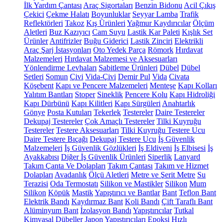
İlk Yardım Çantası
Araç Sigortaları
Benzin Bidonu
Acil Çıkış
Çekici
Çekme Halatı
Boyunluklar
Seyyar Lamba
Trafik
Reflektörleri
Takoz
Kış Ürünleri
Yağmur Kaydırıcılar
Ölçüm
Aletleri
Buz Kazıyıcı
Cam Suyu
Lastik Kar Paleti
Kışlık Set
Ürünler
Antifrizler
Buğu Giderici
Lastik Zinciri
Elektrikli
Araç Şarj İstasyonları
Oto Yedek Parça
Römork
Hırdavat
Malzemeleri
Hırdavat Malzemesi ve Aksesuarları
Yönlendirme Levhaları
Sabitleme Ürünleri
Dübel
Dübel
Setleri
Somun
Çivi
Vida-Çivi
Demir Pul
Vida
Civata
Köşebent
Kapı ve Pencere Malzemeleri
Menteşe
Kapı Kolları
Yalıtım Bantları
Stoper
Sineklik
Pencere Kolu
Kapı Hidroliği
Kapı Dürbünü
Kapı Kilitleri
Kapı Sürgüleri
Anahtarlık
Gönye
Posta Kutuları
Tekerlek
Testereler
Daire Testereler
Dekupaj Testereler
Çok Amaçlı Testereler
Tilki Kuyruğu
Testereler
Testere Aksesuarları
Tilki Kuyruğu Testere Ucu
Daire Testere Bıçağı
Dekupaj Testere Ucu
İş Güvenlik
Malzemeleri
İş Güvenlik Gözlükleri
İş Eldiveni
İş Elbisesi
İş
Ayakkabısı
Diğer İş Güvenlik Ürünleri
Siperlik
Lanyard
Takım Çanta Ve Dolapları
Takım Çantası
Takım ve Hizmet
Dolapları
Avadanlık
Ölçü Aletleri
Metre ve Şerit Metre
Su
Terazisi
Oda Termostatı
Silikon ve Mastikler
Silikon
Mum
Silikon
Köpük
Mastik
Yapıştırıcı ve Bantlar
Bant
Teflon Bant
Elektrik Bandı
Kaydırmaz Bant
Koli Bandı
Çift Taraflı Bant
Alüminyum Bant
İzolasyon Bandı
Yapıştırıcılar
Tutkal
Kimyasal Dübeller
Japon Yapıştırıcıları
Epoksi
Hızlı