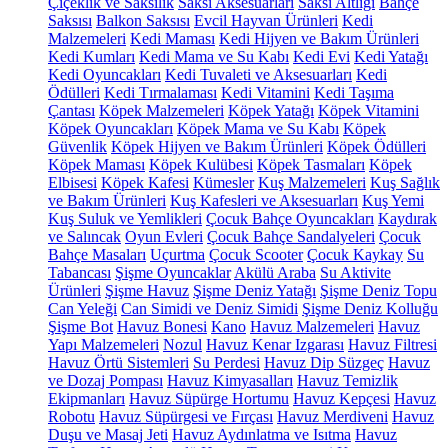
Çiçeklik ve Saksılık
Saksı Aksesuarları
Saksı Altlığı
Bahçe
Saksısı
Balkon Saksısı
Evcil Hayvan Ürünleri
Kedi
Malzemeleri
Kedi Maması
Kedi Hijyen ve Bakım Ürünleri
Kedi Kumları
Kedi Mama ve Su Kabı
Kedi Evi
Kedi Yatağı
Kedi Oyuncakları
Kedi Tuvaleti ve Aksesuarları
Kedi
Ödülleri
Kedi Tırmalaması
Kedi Vitamini
Kedi Taşıma
Çantası
Köpek Malzemeleri
Köpek Yatağı
Köpek Vitamini
Köpek Oyuncakları
Köpek Mama ve Su Kabı
Köpek
Güvenlik
Köpek Hijyen ve Bakım Ürünleri
Köpek Ödülleri
Köpek Maması
Köpek Kulübesi
Köpek Tasmaları
Köpek
Elbisesi
Köpek Kafesi
Kümesler
Kuş Malzemeleri
Kuş Sağlık
ve Bakım Ürünleri
Kuş Kafesleri ve Aksesuarları
Kuş Yemi
Kuş Suluk ve Yemlikleri
Çocuk Bahçe Oyuncakları
Kaydırak
ve Salıncak
Oyun Evleri
Çocuk Bahçe Sandalyeleri
Çocuk
Bahçe Masaları
Uçurtma
Çocuk Scooter
Çocuk Kaykay
Su
Tabancası
Şişme Oyuncaklar
Akülü Araba
Su Aktivite
Ürünleri
Şişme Havuz
Şişme Deniz Yatağı
Şişme Deniz Topu
Can Yeleği
Can Simidi ve Deniz Simidi
Şişme Deniz Kolluğu
Şişme Bot
Havuz Bonesi
Kano
Havuz Malzemeleri
Havuz
Yapı Malzemeleri
Nozul
Havuz Kenar Izgarası
Havuz Filtresi
Havuz Örtü Sistemleri
Su Perdesi
Havuz Dip Süzgeç
Havuz
ve Dozaj Pompası
Havuz Kimyasalları
Havuz Temizlik
Ekipmanları
Havuz Süpürge Hortumu
Havuz Kepçesi
Havuz
Robotu
Havuz Süpürgesi ve Fırçası
Havuz Merdiveni
Havuz
Duşu ve Masaj Jeti
Havuz Aydınlatma ve Isıtma
Havuz