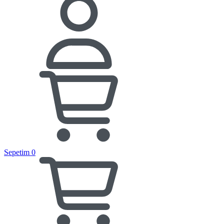
Sepetim
0