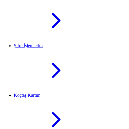
Şifre İşlemlerim
Koçtaş Kartım