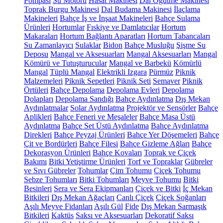
Pompası
Su Motoru
Hasat Makinesi
Dal Öğütme Makinesi
Toprak Burgu Makinesi
Dal Budama Makinesi
İlaçlama
Makineleri
Bahçe İş ve İnşaat Makineleri
Bahçe Sulama
Ürünleri
Hortumlar
Fıskiye ve Damlatıcılar
Hortum
Makaraları
Hortum Bağlantı Aparatları
Hortum Tabancaları
Su Zamanlayıcı
Sulaklar
Bidon
Bahçe Musluğu
Şişme Su
Deposu
Mangal ve Aksesuarları
Mangal Aksesuarları
Mangal
Kömürü ve Tutuşturucular
Mangal ve Barbekü
Kömürlü
Mangal
Tüplü Mangal
Elektrikli Izgara
Pürmüz
Piknik
Malzemeleri
Piknik Sepetleri
Piknik Seti
Semaver
Piknik
Örtüleri
Bahçe Depolama
Depolama Evleri
Depolama
Dolapları
Depolama Sandığı
Bahçe Aydınlatma
Dış Mekan
Aydınlatmalar
Solar Aydınlatma
Projektör ve Sensörler
Bahçe
Aplikleri
Bahçe Feneri ve Meşaleler
Bahçe Masa Üstü
Aydınlatma
Bahçe Set Üstü Aydınlatma
Bahçe Aydınlatma
Direkleri
Bahçe Peyzaj Ürünleri
Bahçe Yer Döşemeleri
Bahçe
Çit ve Bordürleri
Bahçe Filesi
Bahçe Gizleme Ağları
Bahçe
Dekorasyon Ürünleri
Bahçe Kovaları
Toprak ve Çiçek
Bakımı
Bitki Yetiştirme Ürünleri
Torf ve Topraklar
Gübreler
ve Sıvı Gübreler
Tohumlar
Çim Tohumu
Çiçek Tohumu
Sebze Tohumları
Bitki Tohumları
Meyve Tohumu
Bitki
Besinleri
Sera ve Sera Ekipmanları
Çiçek ve Bitki
İç Mekan
Bitkileri
Dış Mekan Ağaçları
Canlı Çiçek
Çiçek Soğanları
Aşılı Meyve Fidanları
Aşılı Gül
Fide
Dış Mekan Sarmaşık
Bitkileri
Kaktüs
Saksı ve Aksesuarları
Dekoratif Saksı