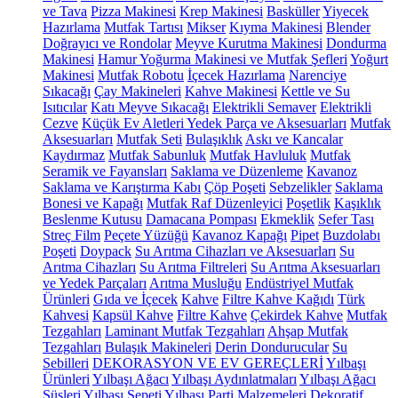
ve Tava
Pizza Makinesi
Krep Makinesi
Basküller
Yiyecek
Hazırlama
Mutfak Tartısı
Mikser
Kıyma Makinesi
Blender
Doğrayıcı ve Rondolar
Meyve Kurutma Makinesi
Dondurma
Makinesi
Hamur Yoğurma Makinesi ve Mutfak Şefleri
Yoğurt
Makinesi
Mutfak Robotu
İçecek Hazırlama
Narenciye
Sıkacağı
Çay Makineleri
Kahve Makinesi
Kettle ve Su
Isıtıcılar
Katı Meyve Sıkacağı
Elektrikli Semaver
Elektrikli
Cezve
Küçük Ev Aletleri Yedek Parça ve Aksesuarları
Mutfak
Aksesuarları
Mutfak Seti
Bulaşıklık
Askı ve Kancalar
Kaydırmaz
Mutfak Sabunluk
Mutfak Havluluk
Mutfak
Seramik ve Fayansları
Saklama ve Düzenleme
Kavanoz
Saklama ve Karıştırma Kabı
Çöp Poşeti
Sebzelikler
Saklama
Bonesi ve Kapağı
Mutfak Raf Düzenleyici
Poşetlik
Kaşıklık
Beslenme Kutusu
Damacana Pompası
Ekmeklik
Sefer Tası
Streç Film
Peçete Yüzüğü
Kavanoz Kapağı
Pipet
Buzdolabı
Poşeti
Doypack
Su Arıtma Cihazları ve Aksesuarları
Su
Arıtma Cihazları
Su Arıtma Filtreleri
Su Arıtma Aksesuarları
ve Yedek Parçaları
Arıtma Musluğu
Endüstriyel Mutfak
Ürünleri
Gıda ve İçecek
Kahve
Filtre Kahve Kağıdı
Türk
Kahvesi
Kapsül Kahve
Filtre Kahve
Çekirdek Kahve
Mutfak
Tezgahları
Laminant Mutfak Tezgahları
Ahşap Mutfak
Tezgahları
Bulaşık Makineleri
Derin Dondurucular
Su
Sebilleri
DEKORASYON VE EV GEREÇLERİ
Yılbaşı
Ürünleri
Yılbaşı Ağacı
Yılbaşı Aydınlatmaları
Yılbaşı Ağacı
Süsleri
Yılbaşı Sepeti
Yılbaşı Parti Malzemeleri
Dekoratif