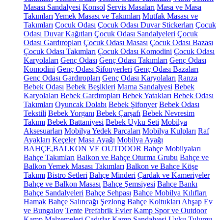
Masası Sandalyesi
Konsol
Servis Masaları
Masa ve Masa
Takımları
Yemek Masası ve Takımları
Mutfak Masası ve
Takımları
Çocuk Odası
Çocuk Odası Duvar Stickerları
Çocuk
Odası Duvar Kağıtları
Çocuk Odası Sandalyeleri
Çocuk
Odası Gardıropları
Çocuk Odası Masası
Çocuk Odası Bazası
Çocuk Odası Takımları
Çocuk Odası Komodini
Çocuk Odası
Karyolaları
Genç Odası
Genç Odası Takımları
Genç Odası
Komodini
Genç Odası Şifonyerleri
Genç Odası Bazaları
Genç Odası Gardıropları
Genç Odası Karyolaları
Ranza
Bebek Odası
Bebek Beşikleri
Mama Sandalyesi
Bebek
Karyolaları
Bebek Gardıropları
Bebek Yatakları
Bebek Odası
Takımları
Oyuncak Dolabı
Bebek Şifonyer
Bebek Odası
Tekstili
Bebek Yorganı
Bebek Çarşafı
Bebek Nevresim
Takımı
Bebek Battaniyesi
Bebek Uyku Seti
Mobilya
Aksesuarları
Mobilya Yedek Parçaları
Mobilya Kulpları
Raf
Ayakları
Keçeler
Masa Ayağı
Mobilya Ayağı
BAHÇE,BALKON VE OUTDOOR
Bahçe Mobilyaları
Bahçe Takımları
Balkon ve Bahçe Oturma Grubu
Bahçe ve
Balkon Yemek Masası Takımları
Balkon ve Bahçe Köşe
Takımı
Bistro Setleri
Bahçe Minderi
Çardak ve Kameriyeler
Bahçe ve Balkon Masası
Bahçe Şemsiyesi
Bahçe Bankı
Bahçe Sandalyeleri
Bahçe Sehpası
Bahçe Mobilya Kılıfları
Hamak
Bahçe Salıncağı
Şezlong
Bahçe Koltukları
Ahşap Ev
ve Bungalov
Tente
Prefabrik Evler
Kamp Spor ve Outdoor
Kamp Malzemeleri
Çadırlar
Kamp Sandalyesi
Uyku Tulumu