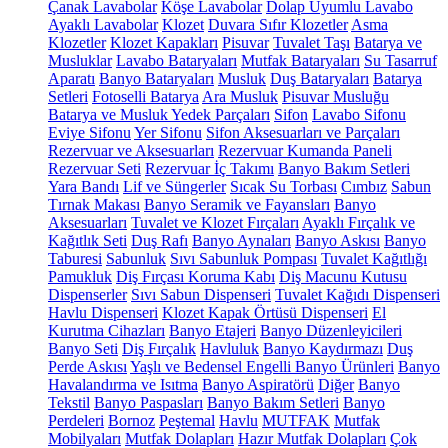
Çanak Lavabolar
Köşe Lavabolar
Dolap Uyumlu Lavabo
Ayaklı Lavabolar
Klozet
Duvara Sıfır Klozetler
Asma
Klozetler
Klozet Kapakları
Pisuvar
Tuvalet Taşı
Batarya ve
Musluklar
Lavabo Bataryaları
Mutfak Bataryaları
Su Tasarruf
Aparatı
Banyo Bataryaları
Musluk
Duş Bataryaları
Batarya
Setleri
Fotoselli Batarya
Ara Musluk
Pisuvar Musluğu
Batarya ve Musluk Yedek Parçaları
Sifon
Lavabo Sifonu
Eviye Sifonu
Yer Sifonu
Sifon Aksesuarları ve Parçaları
Rezervuar ve Aksesuarları
Rezervuar Kumanda Paneli
Rezervuar Seti
Rezervuar İç Takımı
Banyo Bakım Setleri
Yara Bandı
Lif ve Süngerler
Sıcak Su Torbası
Cımbız
Sabun
Tırnak Makası
Banyo Seramik ve Fayansları
Banyo
Aksesuarları
Tuvalet ve Klozet Fırçaları
Ayaklı Fırçalık ve
Kağıtlık Seti
Duş Rafı
Banyo Aynaları
Banyo Askısı
Banyo
Taburesi
Sabunluk
Sıvı Sabunluk Pompası
Tuvalet Kağıtlığı
Pamukluk
Diş Fırçası Koruma Kabı
Diş Macunu Kutusu
Dispenserler
Sıvı Sabun Dispenseri
Tuvalet Kağıdı Dispenseri
Havlu Dispenseri
Klozet Kapak Örtüsü Dispenseri
El
Kurutma Cihazları
Banyo Etajeri
Banyo Düzenleyicileri
Banyo Seti
Diş Fırçalık
Havluluk
Banyo Kaydırmazı
Duş
Perde Askısı
Yaşlı ve Bedensel Engelli Banyo Ürünleri
Banyo
Havalandırma ve Isıtma
Banyo Aspiratörü
Diğer
Banyo
Tekstil
Banyo Paspasları
Banyo Bakım Setleri
Banyo
Perdeleri
Bornoz
Peştemal
Havlu
MUTFAK
Mutfak
Mobilyaları
Mutfak Dolapları
Hazır Mutfak Dolapları
Çok