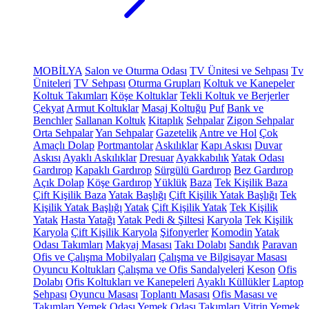
MOBİLYA
Salon ve Oturma Odası
TV Ünitesi ve Sehpası
Tv
Üniteleri
TV Sehpası
Oturma Grupları
Koltuk ve Kanepeler
Koltuk Takımları
Köşe Koltuklar
Tekli Koltuk ve Berjerler
Çekyat
Armut Koltuklar
Masaj Koltuğu
Puf
Bank ve
Benchler
Sallanan Koltuk
Kitaplık
Sehpalar
Zigon Sehpalar
Orta Sehpalar
Yan Sehpalar
Gazetelik
Antre ve Hol
Çok
Amaçlı Dolap
Portmantolar
Askılıklar
Kapı Askısı
Duvar
Askısı
Ayaklı Askılıklar
Dresuar
Ayakkabılık
Yatak Odası
Gardırop
Kapaklı Gardırop
Sürgülü Gardırop
Bez Gardırop
Açık Dolap
Köşe Gardırop
Yüklük
Baza
Tek Kişilik Baza
Çift Kişilik Baza
Yatak Başlığı
Çift Kişilik Yatak Başlığı
Tek
Kişilik Yatak Başlığı
Yatak
Çift Kişilik Yatak
Tek Kişilik
Yatak
Hasta Yatağı
Yatak Pedi & Şiltesi
Karyola
Tek Kişilik
Karyola
Çift Kişilik Karyola
Şifonyerler
Komodin
Yatak
Odası Takımları
Makyaj Masası
Takı Dolabı
Sandık
Paravan
Ofis ve Çalışma Mobilyaları
Çalışma ve Bilgisayar Masası
Oyuncu Koltukları
Çalışma ve Ofis Sandalyeleri
Keson
Ofis
Dolabı
Ofis Koltukları ve Kanepeleri
Ayaklı Küllükler
Laptop
Sehpası
Oyuncu Masası
Toplantı Masası
Ofis Masası ve
Takımları
Yemek Odası
Yemek Odası Takımları
Vitrin
Yemek