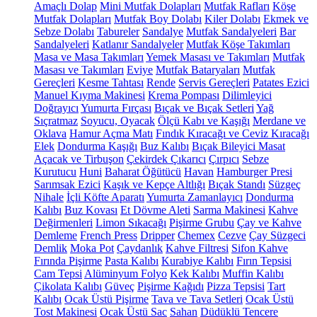
Amaçlı Dolap
Mini Mutfak Dolapları
Mutfak Rafları
Köşe
Mutfak Dolapları
Mutfak Boy Dolabı
Kiler Dolabı
Ekmek ve
Sebze Dolabı
Tabureler
Sandalye
Mutfak Sandalyeleri
Bar
Sandalyeleri
Katlanır Sandalyeler
Mutfak Köşe Takımları
Masa ve Masa Takımları
Yemek Masası ve Takımları
Mutfak
Masası ve Takımları
Eviye
Mutfak Bataryaları
Mutfak
Gereçleri
Kesme Tahtası
Rende
Servis Gereçleri
Patates Ezici
Manuel Kıyma Makinesi
Krema Pompası
Dilimleyici
Doğrayıcı
Yumurta Fırçası
Bıçak ve Bıçak Setleri
Yağ
Sıçratmaz
Soyucu, Oyacak
Ölçü Kabı ve Kaşığı
Merdane ve
Oklava
Hamur Açma Matı
Fındık Kıracağı ve Ceviz Kıracağı
Elek
Dondurma Kaşığı
Buz Kalıbı
Bıçak Bileyici Masat
Açacak ve Tirbuşon
Çekirdek Çıkarıcı
Çırpıcı
Sebze
Kurutucu
Huni
Baharat Öğütücü
Havan
Hamburger Presi
Sarımsak Ezici
Kaşık ve Kepçe Altlığı
Bıçak Standı
Süzgeç
Nihale
İçli Köfte Aparatı
Yumurta Zamanlayıcı
Dondurma
Kalıbı
Buz Kovası
Et Dövme Aleti
Sarma Makinesi
Kahve
Değirmenleri
Limon Sıkacağı
Pişirme Grubu
Çay ve Kahve
Demleme
French Press
Dripper
Chemex
Cezve
Çay Süzgeci
Demlik
Moka Pot
Çaydanlık
Kahve Filtresi
Sifon Kahve
Fırında Pişirme
Pasta Kalıbı
Kurabiye Kalıbı
Fırın Tepsisi
Cam Tepsi
Alüminyum Folyo
Kek Kalıbı
Muffin Kalıbı
Çikolata Kalıbı
Güveç
Pişirme Kağıdı
Pizza Tepsisi
Tart
Kalıbı
Ocak Üstü Pişirme
Tava ve Tava Setleri
Ocak Üstü
Tost Makinesi
Ocak Üstü Sac
Sahan
Düdüklü Tencere