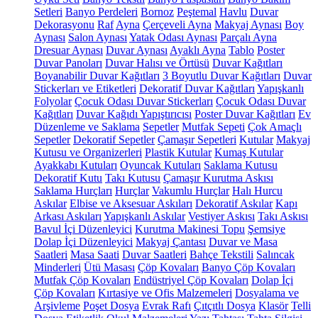
Setleri
Banyo Perdeleri
Bornoz
Peştemal
Havlu
Duvar
Dekorasyonu
Raf
Ayna
Çerçeveli Ayna
Makyaj Aynası
Boy
Aynası
Salon Aynası
Yatak Odası Aynası
Parçalı Ayna
Dresuar Aynası
Duvar Aynası
Ayaklı Ayna
Tablo
Poster
Duvar Panoları
Duvar Halısı ve Örtüsü
Duvar Kağıtları
Boyanabilir Duvar Kağıtları
3 Boyutlu Duvar Kağıtları
Duvar
Stickerları ve Etiketleri
Dekoratif Duvar Kağıtları
Yapışkanlı
Folyolar
Çocuk Odası Duvar Stickerları
Çocuk Odası Duvar
Kağıtları
Duvar Kağıdı Yapıştırıcısı
Poster Duvar Kağıtları
Ev
Düzenleme ve Saklama
Sepetler
Mutfak Sepeti
Çok Amaçlı
Sepetler
Dekoratif Sepetler
Çamaşır Sepetleri
Kutular
Makyaj
Kutusu ve Organizerleri
Plastik Kutular
Kumaş Kutular
Ayakkabı Kutuları
Oyuncak Kutuları
Saklama Kutusu
Dekoratif Kutu
Takı Kutusu
Çamaşır Kurutma Askısı
Saklama Hurçları
Hurçlar
Vakumlu Hurçlar
Halı Hurcu
Askılar
Elbise ve Aksesuar Askıları
Dekoratif Askılar
Kapı
Arkası Askıları
Yapışkanlı Askılar
Vestiyer Askısı
Takı Askısı
Bavul İçi Düzenleyici
Kurutma Makinesi Topu
Şemsiye
Dolap İçi Düzenleyici
Makyaj Çantası
Duvar ve Masa
Saatleri
Masa Saati
Duvar Saatleri
Bahçe Tekstili
Salıncak
Minderleri
Ütü Masası
Çöp Kovaları
Banyo Çöp Kovaları
Mutfak Çöp Kovaları
Endüstriyel Çöp Kovaları
Dolap İçi
Çöp Kovaları
Kırtasiye ve Ofis Malzemeleri
Dosyalama ve
Arşivleme
Poşet Dosya
Evrak Rafı
Çıtçıtlı Dosya
Klasör
Telli