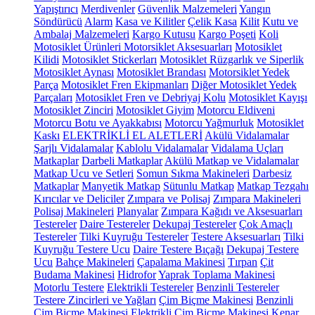
Yapıştırıcı
Merdivenler
Güvenlik Malzemeleri
Yangın
Söndürücü
Alarm
Kasa ve Kilitler
Çelik Kasa
Kilit
Kutu ve
Ambalaj Malzemeleri
Kargo Kutusu
Kargo Poşeti
Koli
Motosiklet Ürünleri
Motorsiklet Aksesuarları
Motosiklet
Kilidi
Motosiklet Stickerları
Motosiklet Rüzgarlık ve Siperlik
Motosiklet Aynası
Motosiklet Brandası
Motorsiklet Yedek
Parça
Motosiklet Fren Ekipmanları
Diğer Motosiklet Yedek
Parçaları
Motosiklet Fren ve Debriyaj Kolu
Motosiklet Kayışı
Motosiklet Zinciri
Motosiklet Giyim
Motorcu Eldiveni
Motorcu Botu ve Ayakkabısı
Motorcu Yağmurluk
Motosiklet
Kaskı
ELEKTRİKLİ EL ALETLERİ
Akülü Vidalamalar
Şarjlı Vidalamalar
Kablolu Vidalamalar
Vidalama Uçları
Matkaplar
Darbeli Matkaplar
Akülü Matkap ve Vidalamalar
Matkap Ucu ve Setleri
Somun Sıkma Makineleri
Darbesiz
Matkaplar
Manyetik Matkap
Sütunlu Matkap
Matkap Tezgahı
Kırıcılar ve Deliciler
Zımpara ve Polisaj
Zımpara Makineleri
Polisaj Makineleri
Planyalar
Zımpara Kağıdı ve Aksesuarları
Testereler
Daire Testereler
Dekupaj Testereler
Çok Amaçlı
Testereler
Tilki Kuyruğu Testereler
Testere Aksesuarları
Tilki
Kuyruğu Testere Ucu
Daire Testere Bıçağı
Dekupaj Testere
Ucu
Bahçe Makineleri
Çapalama Makinesi
Tırpan
Çit
Budama Makinesi
Hidrofor
Yaprak Toplama Makinesi
Motorlu Testere
Elektrikli Testereler
Benzinli Testereler
Testere Zincirleri ve Yağları
Çim Biçme Makinesi
Benzinli
Çim Biçme Makinesi
Elektrikli Çim Biçme Makinesi
Kenar