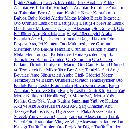
İngiliz Anahtarı
İki Ağızlı Anahtar
Tork Anahtarı
Yıldız
Anahtar ve Takımları
Kurbağcık Anahtarı
Kombine Anahtar
ve Takımları
Boru Anahtarı
Keskiler
Keser
Kargaburun
Balyoz
Balta
Kesici Aletler
Makas
Maket Bıçağı
Iskarpela
Oto Ürünleri
Lastik
Yaz Lastiği
Kış Lastiği
4 Mevsim Lastik
Oto Teknik Malzemeler
Araç İçi Aksesuar
Oto Güneşlik
Oto
Küllükler
Araç Buzdolapları
Bagaj Düzenleyici
Araba
Kokuları
Araç İçi Telefon Tutucular
Bagaj Havuzu
Oto
Paspası
Araç İçi Kamera
Oto Multimedya ve Görüntü
Sistemleri
Oto Bakım Temizlik Ürünleri
Basınçlı Yıkama
Makineleri
Tampon Parlatıcı ve Temizleyiciler
Torpido
Temizlik ve Bakım Ürünleri
Oto Şampuan
Oto Cila ve
Parlatıcı Ürünleri
Polyester Macun
Oto Cam Bakım Ürünleri
ve Temizleyiciler
Mikrofiber Bez
Araç Temizlik Seti
Araç
Boyaları
Araç Süpürgeleri
Araba Çizik Giderici
Motor
Temizleyici ve Bakım Ürünleri
Radyatör Temizleyiciler
Oto
Koltuk Kılıfı
Lastik Ekipmanları
Hava Kompresörü
Bijon
Anahtarı
Sibop ve Sibop Kapağı
Lastik Tamir Kiti
Kriko
Yağ
Motor Katkıları
Hidrolik Yağlar
Motor Yağı
Motor Yağı
Katkısı
Gres Yağı
Yakıt Katkısı
Şanzıman Yağı ve Katkısı
Akü ve Akü Aksesuarları
Akü
Akü Şarj Cihazları
Akü
Takviye Kablosu
Araç Dış Aksesuar
Plaka Aksesuarları
Silecek
Yan ve Tavan Çıtaları
Tampon Aksesuarları
Trafik
Setleri
Oto Brandaları
Vinç ve Vinç Aksesuarları
Jant ve Jant
Kapağı
Trafik Ürünleri
Oto Projektör
Diğer Trafik Ürünleri