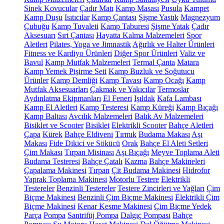
Sinek Kovucular
Çadır Matı
Kamp Masası
Pusula
Kampet
Kamp Duşu
Isıtıcılar
Kamp Çantası
Şişme Yastık
Magnezyum
Çubuğu
Kamp Tuvaleti
Kamp Taburesi
Şişme Yatak
Çadır
Aksesuarı
Sırt Çantası
Hayatta Kalma Malzemeleri
Spor
Aletleri
Pilates, Yoga ve Jimnastik
Ağırlık ve Halter Ürünleri
Fitness ve Kardiyo Ürünleri
Diğer Spor Ürünleri
Valiz ve
Bavul
Kamp Mutfak Malzemeleri
Termal Çanta
Matara
Kamp Yemek Pişirme Seti
Kamp Buzluk ve Soğutucu
Ürünler
Kamp Demliği
Kamp Tavası
Kamp Ocağı
Kamp
Mutfak Aksesuarları
Çakmak ve Yakıcılar
Termoslar
Aydınlatma Ekipmanları
El Feneri
Işıldak
Kafa Lambası
Kamp El Aletleri
Kamp Testeresi
Kamp Küreği
Kamp Bıçağı
Kamp Baltası
Avcılık Malzemeleri
Balık Av Malzemeleri
Bisiklet ve Scooter
Bisiklet
Elektrikli Scooter
Bahçe Aletleri
Çapa
Kürek
Bahçe Eldiveni
Tırmık
Budama Makası
Aşı
Makası
Fide Dikici ve Sökücü
Orak
Bahçe El Aleti Setleri
Çim Makası
Tırpan Misinası
Aşı Bıçağı
Meyve Toplama Aleti
Budama Testeresi
Bahçe Çatalı
Kazma
Bahçe Makineleri
Çapalama Makinesi
Tırpan
Çit Budama Makinesi
Hidrofor
Yaprak Toplama Makinesi
Motorlu Testere
Elektrikli
Testereler
Benzinli Testereler
Testere Zincirleri ve Yağları
Çim
Biçme Makinesi
Benzinli Çim Biçme Makinesi
Elektrikli Çim
Biçme Makinesi
Kenar Kesme Makinesi
Çim Biçme Yedek
Parça
Pompa
Santrifüj Pompa
Dalgıç Pompası
Bahçe