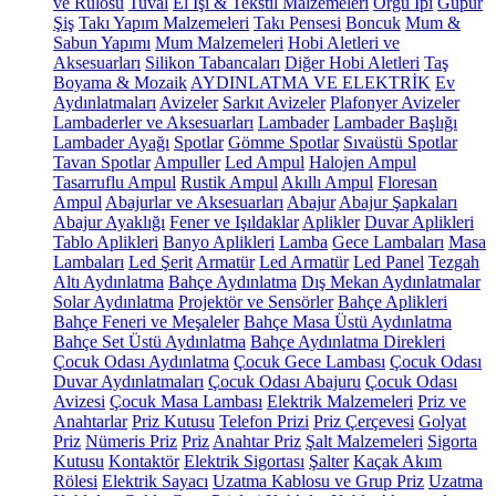
ve Rulosu
Tuval
El İşi & Tekstil Malzemeleri
Örgü İpi
Güpür
Şiş
Takı Yapım Malzemeleri
Takı Pensesi
Boncuk
Mum &
Sabun Yapımı
Mum Malzemeleri
Hobi Aletleri ve
Aksesuarları
Silikon Tabancaları
Diğer Hobi Aletleri
Taş
Boyama & Mozaik
AYDINLATMA VE ELEKTRİK
Ev
Aydınlatmaları
Avizeler
Sarkıt Avizeler
Plafonyer Avizeler
Lambaderler ve Aksesuarları
Lambader
Lambader Başlığı
Lambader Ayağı
Spotlar
Gömme Spotlar
Sıvaüstü Spotlar
Tavan Spotlar
Ampuller
Led Ampul
Halojen Ampul
Tasarruflu Ampul
Rustik Ampul
Akıllı Ampul
Floresan
Ampul
Abajurlar ve Aksesuarları
Abajur
Abajur Şapkaları
Abajur Ayaklığı
Fener ve Işıldaklar
Aplikler
Duvar Aplikleri
Tablo Aplikleri
Banyo Aplikleri
Lamba
Gece Lambaları
Masa
Lambaları
Led Şerit
Armatür
Led Armatür
Led Panel
Tezgah
Altı Aydınlatma
Bahçe Aydınlatma
Dış Mekan Aydınlatmalar
Solar Aydınlatma
Projektör ve Sensörler
Bahçe Aplikleri
Bahçe Feneri ve Meşaleler
Bahçe Masa Üstü Aydınlatma
Bahçe Set Üstü Aydınlatma
Bahçe Aydınlatma Direkleri
Çocuk Odası Aydınlatma
Çocuk Gece Lambası
Çocuk Odası
Duvar Aydınlatmaları
Çocuk Odası Abajuru
Çocuk Odası
Avizesi
Çocuk Masa Lambası
Elektrik Malzemeleri
Priz ve
Anahtarlar
Priz Kutusu
Telefon Prizi
Priz Çerçevesi
Golyat
Priz
Nümeris Priz
Priz
Anahtar Priz
Şalt Malzemeleri
Sigorta
Kutusu
Kontaktör
Elektrik Sigortası
Şalter
Kaçak Akım
Rölesi
Elektrik Sayacı
Uzatma Kablosu ve Grup Priz
Uzatma