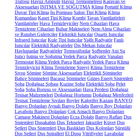
Trafosu
Havuz Ampulü
Havuz Termometresi
Karavan ve
Aksesuarları
ISITMA VE SOĞUTMA
Klima
Portatif Klima
Duvar Tipi Klima
Isı Pompası
Salon Tipi Klima
Klima
Kumandası
Kaset Tipi Klima
Kombi
Tavan Vantilatörleri
Vantilatörler
Hava Temizleyiciler
Nem Cihazları
Hava
Temizleme Cihazları
Buhar Makineleri
Nem Alma Cihazları
ve Rutubet Gidericiler
Elektrikli Isıtıcılar
Quartz Isıtıcılar
Infrared Isıtıcılar
Kule Tipi Isıtıcılar
Yağlı Radyatör
Fanlı
Isıtıcılar
Elektrikli Radyatörler
Dış Mekan Isıtıcılar
Havlupanlar
Radyatörler
Termosifonlar
Şofbenler
Ani Su
Isıtıcı
Isıtma ve Soğutma Yedek Parça
Radyatör Vanaları
Termostat
Klima Yedek Parça
Radyatör Yedek Parça
Klima
Temizleyicisi
Klima Temizleme Spreyi
Klima Temizleme
Sıvısı
Şömine
Şömine Aksesuarları
Elektrikli Şömineler
Bahçe Şömineleri
Bacasız Şömineler
Güneş Enerji Sistemleri
Soba
Doğalgaz Sobası
Kuzine Soba
Elektrikli Soba
Pelet
Soba
Soba Borusu ve Aksesuarları
Hava Perdesi
Doğalgaz
Tesisat Malzemeleri
Doğalgaz Hortumu
Doğalgaz Menfezleri
Tesisat Temizleme Sıvıları
Boyler
Kalorifer Kazanı
BANYO
Banyo Dolapları
Aynalı Banyo Dolabı
Banyo Boy Dolapları
Lavabolu Banyo Dolapları
Çok Amaçlı Banyo Dolapları
Çamaşır Makinesi Dolapları
Ecza Dolabı
Banyo Rafları
Duş
Sistemleri
Duşakabin
Duş Tekneleri
Jakuziler
Küvet
Duş
Setleri
Duş Sistemleri
Duş Başlıkları
Duş Kolonları
Sürgülü
Duş Setleri
Duş Spiralleri
El Duşu
Vitrifiyeler
Lavabolar