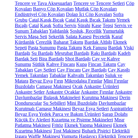
Tencere ve Tava Aksesuarları
Tencere ve Tencere Setleri
Çöp
Kovaları
Banyo Çöp Kovaları
Mutfak Çöp Kovaları
Endüstriyel Çöp Kovaları
Dolap İçi Çöp Kovaları
Sofra
Grubu
Çatal,Kaşık,Bıçak
Çatal Kaşık Bıçak Takımı
Yemek
Bıçağı
Çatal
Kaşık
Sofra Servis
Sürahi
Kase
Tepsi
Servis ve
Sunum Tabakları
Yağdanlık
Sosluk, Reçellik
Yumurtalık
Servis Maşa Seti
Şekerlik
Salata Kasesi
Peçetelik
Karaf
Kürdanlık
Çerezlik
Baharat Takımı
Bardak Altlığı
Ekmek
Sepeti
Pasta Sunumu
Pasta Takımı
Kek Fanusu
Bardak
Viski
Bardağı
Su Bardağı
Meşrubat Bardağı
Rakı Bardağı
Kadeh
Bardak Seti
Bira Bardağı
Shot Bardağı
Çay ve Kahve
Sunumu
Sütlük
Kahve Fincanı
Kupa
Fincan Takımı
Çay
Tabakları
Çay Setleri
Çay Fincanı
Çay Bardağı
Çay Kaşığı
Yemek Takımları
Tabaklar
Kahvaltı Takımları
Suluk ve
Matara
Beyaz Eşya
Fırın
Mikrodalga Fırınlar
Mini Fırınlar
Buzdolabı
Çamaşır Makinesi
Ocak
Ankastre Ürünleri
Ankastre Setler
Ankastre Ocaklar
Ankastre Fırınlar
Ankastre
Davlumbazlar
Bulaşık Makineleri
Kurutma Makinesi
Derin
Dondurucular
Su Sebilleri
Mini Buzdolabı
Davlumbazlar
Kurutmalı Çamaşır Makinesi
Beyaz Eşya Setleri
Aspiratörler
Beyaz Eşya Yedek Parça ve Bakım Ürünleri
Şarap Dolabı
Küçük Ev Aletleri
Kızartma ve Pişirme Makineleri
Mısır
Patlatma Makinesi
Fritöz
Ekmek Yapma Makinesi
Ekmek
Kızartma Makinesi
Tost Makinesi
Buharlı Pişirici
Elektrikli
Izgara
Waffle Makinesi
Yumurta Haşlayıcı
Elektrikli Tencere