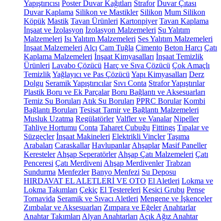
Yapıştırıcısı
Poster Duvar Kağıtları
Strafor
Duvar Çıtası
Duvar Kaplama
Silikon ve Mastikler
Silikon
Mum Silikon
Köpük
Mastik
Tavan Ürünleri
Kartonpiyer
Tavan Kaplama
İnşaat ve İzolasyon
İzolasyon Malzemeleri
Su Yalıtım
Malzemeleri
Isı Yalıtım Malzemeleri
Ses Yalıtım Malzemeleri
İnşaat Malzemeleri
Alçı
Cam Tuğla
Çimento
Beton Harcı
Çatı
Kaplama Malzemeleri
İnşaat Kimyasalları
İnşaat Temizlik
Ürünleri
Lavabo Çözücü
Harç ve Sıva Çözücü
Çok Amaçlı
Temizlik
Yağlayıcı ve Pas Çözücü
Yapı Kimyasalları
Derz
Dolgu
Seramik Yapıştırıcılar
Sıvı Conta
Strafor Yapıştırılar
Plastik Boru ve Ek Parçalar
Boru Bağlantı ve Aksesuarları
Temiz Su Boruları
Atık Su Boruları
PPRC Borular
Kombi
Bağlantı Boruları
Tesisat Tamir ve Bağlantı Malzemeleri
Musluk Uzatma
Regülatörler
Valfler ve Vanalar
Nipeller
Tahliye Hortumu
Conta
Taharet Çubuğu
Fittings
Tıpalar ve
Süzgeçler
İnşaat Makineleri
Elektrikli Vinçler
Taşıma
Arabaları
Caraskallar
Havlupanlar
Ahşaplar
Masif Paneller
Keresteler
Ahşap Seperatörler
Ahşap Çatı Malzemeleri
Çatı
Penceresi
Çatı Merdiveni
Ahşap Merdivenler
Trabzan
Sundurma
Menfezler
Banyo Menfezi
Su Deposu
HIRDAVAT EL ALETLERİ VE OTO
El Aletleri
Lokma ve
Lokma Takımları
Çekiç
El Testereleri
Kesici Grubu
Pense
Tornavida
Seramik ve Sıvacı Aletleri
Mengene ve İşkenceler
Zımbalar ve Aksesuarları
Zımpara ve Eğeler
Anahtarlar
Anahtar Takımları
Alyan Anahtarları
Açık Ağız Anahtar