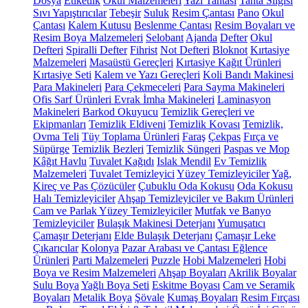
Dosya
Etiketlik
Okul Malzemeleri
Yazı Tahtası
Tahta Silgisi
Sıvı Yapıştırıcılar
Tebeşir
Suluk
Resim Çantası
Pano
Okul
Çantası
Kalem Kutusu
Beslenme Çantası
Resim Boyaları ve
Resim Boya Malzemeleri
Selobant
Ajanda
Defter
Okul
Defteri
Spiralli Defter
Fihrist
Not Defteri
Bloknot
Kırtasiye
Malzemeleri
Masaüstü Gereçleri
Kırtasiye Kağıt Ürünleri
Kırtasiye Seti
Kalem ve Yazı Gereçleri
Koli Bandı Makinesi
Para Makineleri
Para Çekmeceleri
Para Sayma Makineleri
Ofis Sarf Ürünleri
Evrak İmha Makineleri
Laminasyon
Makineleri
Barkod Okuyucu
Temizlik Gereçleri ve
Ekipmanları
Temizlik Eldiveni
Temizlik Kovası
Temizlik,
Ovma Teli
Tüy Toplama Ürünleri
Faraş
Çekpas
Fırça ve
Süpürge
Temizlik Bezleri
Temizlik Süngeri
Paspas ve Mop
Kâğıt Havlu
Tuvalet Kağıdı
Islak Mendil
Ev Temizlik
Malzemeleri
Tuvalet Temizleyici
Yüzey Temizleyiciler
Yağ,
Kireç ve Pas Çözücüler
Çubuklu Oda Kokusu
Oda Kokusu
Halı Temizleyiciler
Ahşap Temizleyiciler ve Bakım Ürünleri
Cam ve Parlak Yüzey Temizleyiciler
Mutfak ve Banyo
Temizleyiciler
Bulaşık Makinesi Deterjanı
Yumuşatıcı
Çamaşır Deterjanı
Elde Bulaşık Deterjanı
Çamaşır Leke
Çıkarıcılar
Kolonya
Pazar Arabası ve Çantası
Eğlence
Ürünleri
Parti Malzemeleri
Puzzle
Hobi Malzemeleri
Hobi
Boya ve Resim Malzemeleri
Ahşap Boyaları
Akrilik Boyalar
Sulu Boya
Yağlı Boya Seti
Eskitme Boyası
Cam ve Seramik
Boyaları
Metalik Boya
Şövale
Kumaş Boyaları
Resim Fırçası