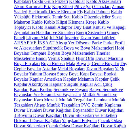
Kabloları
Çoklu Grup Prizleri
Kablolar
Kablo Aksesuarları
Akım Korumalı Priz
Kapı Zilleri
Pil ve Şarj Cihazları
Zaman
Saatleri
Elektronik Devre Elemanı
Fiş
Kablo Pabucu
Kablo
Yüksüğü
Elektronik Tamir Seti
Kablo Düzenleyiciler
Susta
Makaron Kablo
Kablo Klipsi
Klemens
Kroşe
Kablo
Toplayıcı
Kablo Kanalı
Adaptör
Duy
Buat Kutusu ve Kapağı
Aydınlatma Halatları ve Zincirleri
Enerji Sistemleri
Güneş
Paneli
Lityum Akü
Jel Akü
İnverter
Tavan Vantilatörleri
AHŞAP VE İNŞAAT
Ahşap Yer Döşeme
Parke
Parke Profil
ve Aksesuarları
Süpürgelik
Boya ve Boya Malzemeleri
Hobi
Boyaları
Tempare Boyası
Boya Malzemeleri
Tinerler
Maskeleme Bandı
Vernik
Spatula
Hışır Örtü
Duvar Macunu
Boya Fırçaları
Boya Rulosu
Mala
Boya
İç Cephe Boyalar
Dış
Cephe Boyalar
Astarlar
Metal Boyaları
Tavan Boyaları
Yağlı
Boyalar
Yalıtım Boyası
Sprey Boya
Kapı Boyası
Epoksi
Boyalar
Kapılar
Amerikan Kapılar
Melamin Kapılar
Çelik
Kapılar
Akordiyon Kapılar
Sürgülü Kapılar
Acil Çıkış
Kapıları
Kapı Kolları
Seramik ve Fayans
Banyo Seramik ve
Fayansları
Yer Seramik ve Fayansları
Mutfak Seramik ve
Fayansları
Karo
Mozaik
Mutfak Tezgahları
Laminant Mutfak
Tezgahları
Ahşap Mutfak Tezgahları
PVC Zemin Kaplama
Duvar Ürünleri
Duvar Kağıtları
Boyanabilir Duvar Kağıtları
3 Boyutlu Duvar Kağıtları
Duvar Stickerları ve Etiketleri
Dekoratif Duvar Kağıtları
Yapışkanlı Folyolar
Çocuk Odası
Duvar Stickerları
Çocuk Odası Duvar Kağıtları
Duvar Kağıdı