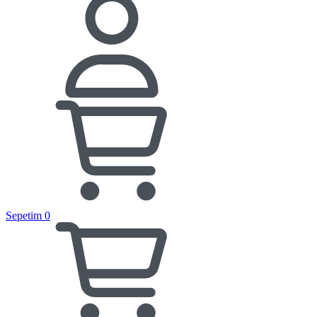
Sepetim
0