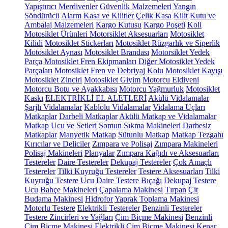
Yapıştırıcı
Merdivenler
Güvenlik Malzemeleri
Yangın
Söndürücü
Alarm
Kasa ve Kilitler
Çelik Kasa
Kilit
Kutu ve
Ambalaj Malzemeleri
Kargo Kutusu
Kargo Poşeti
Koli
Motosiklet Ürünleri
Motorsiklet Aksesuarları
Motosiklet
Kilidi
Motosiklet Stickerları
Motosiklet Rüzgarlık ve Siperlik
Motosiklet Aynası
Motosiklet Brandası
Motorsiklet Yedek
Parça
Motosiklet Fren Ekipmanları
Diğer Motosiklet Yedek
Parçaları
Motosiklet Fren ve Debriyaj Kolu
Motosiklet Kayışı
Motosiklet Zinciri
Motosiklet Giyim
Motorcu Eldiveni
Motorcu Botu ve Ayakkabısı
Motorcu Yağmurluk
Motosiklet
Kaskı
ELEKTRİKLİ EL ALETLERİ
Akülü Vidalamalar
Şarjlı Vidalamalar
Kablolu Vidalamalar
Vidalama Uçları
Matkaplar
Darbeli Matkaplar
Akülü Matkap ve Vidalamalar
Matkap Ucu ve Setleri
Somun Sıkma Makineleri
Darbesiz
Matkaplar
Manyetik Matkap
Sütunlu Matkap
Matkap Tezgahı
Kırıcılar ve Deliciler
Zımpara ve Polisaj
Zımpara Makineleri
Polisaj Makineleri
Planyalar
Zımpara Kağıdı ve Aksesuarları
Testereler
Daire Testereler
Dekupaj Testereler
Çok Amaçlı
Testereler
Tilki Kuyruğu Testereler
Testere Aksesuarları
Tilki
Kuyruğu Testere Ucu
Daire Testere Bıçağı
Dekupaj Testere
Ucu
Bahçe Makineleri
Çapalama Makinesi
Tırpan
Çit
Budama Makinesi
Hidrofor
Yaprak Toplama Makinesi
Motorlu Testere
Elektrikli Testereler
Benzinli Testereler
Testere Zincirleri ve Yağları
Çim Biçme Makinesi
Benzinli
Çim Biçme Makinesi
Elektrikli Çim Biçme Makinesi
Kenar