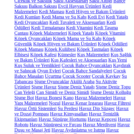
Çiçeklik ve Saksılık
Saksı Aksesuarları
Saksı Altlığı
Bahçe
Saksısı
Balkon Saksısı
Evcil Hayvan Ürünleri
Kedi
Malzemeleri
Kedi Maması
Kedi Hijyen ve Bakım Ürünleri
Kedi Kumları
Kedi Mama ve Su Kabı
Kedi Evi
Kedi Yatağı
Kedi Oyuncakları
Kedi Tuvaleti ve Aksesuarları
Kedi
Ödülleri
Kedi Tırmalaması
Kedi Vitamini
Kedi Taşıma
Çantası
Köpek Malzemeleri
Köpek Yatağı
Köpek Vitamini
Köpek Oyuncakları
Köpek Mama ve Su Kabı
Köpek
Güvenlik
Köpek Hijyen ve Bakım Ürünleri
Köpek Ödülleri
Köpek Maması
Köpek Kulübesi
Köpek Tasmaları
Köpek
Elbisesi
Köpek Kafesi
Kümesler
Kuş Malzemeleri
Kuş Sağlık
ve Bakım Ürünleri
Kuş Kafesleri ve Aksesuarları
Kuş Yemi
Kuş Suluk ve Yemlikleri
Çocuk Bahçe Oyuncakları
Kaydırak
ve Salıncak
Oyun Evleri
Çocuk Bahçe Sandalyeleri
Çocuk
Bahçe Masaları
Uçurtma
Çocuk Scooter
Çocuk Kaykay
Su
Tabancası
Şişme Oyuncaklar
Akülü Araba
Su Aktivite
Ürünleri
Şişme Havuz
Şişme Deniz Yatağı
Şişme Deniz Topu
Can Yeleği
Can Simidi ve Deniz Simidi
Şişme Deniz Kolluğu
Şişme Bot
Havuz Bonesi
Kano
Havuz Malzemeleri
Havuz
Yapı Malzemeleri
Nozul
Havuz Kenar Izgarası
Havuz Filtresi
Havuz Örtü Sistemleri
Su Perdesi
Havuz Dip Süzgeç
Havuz
ve Dozaj Pompası
Havuz Kimyasalları
Havuz Temizlik
Ekipmanları
Havuz Süpürge Hortumu
Havuz Kepçesi
Havuz
Robotu
Havuz Süpürgesi ve Fırçası
Havuz Merdiveni
Havuz
Duşu ve Masaj Jeti
Havuz Aydınlatma ve Isıtma
Havuz