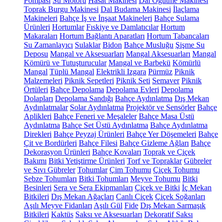
Pompası
Su Motoru
Hasat Makinesi
Dal Öğütme Makinesi
Toprak Burgu Makinesi
Dal Budama Makinesi
İlaçlama
Makineleri
Bahçe İş ve İnşaat Makineleri
Bahçe Sulama
Ürünleri
Hortumlar
Fıskiye ve Damlatıcılar
Hortum
Makaraları
Hortum Bağlantı Aparatları
Hortum Tabancaları
Su Zamanlayıcı
Sulaklar
Bidon
Bahçe Musluğu
Şişme Su
Deposu
Mangal ve Aksesuarları
Mangal Aksesuarları
Mangal
Kömürü ve Tutuşturucular
Mangal ve Barbekü
Kömürlü
Mangal
Tüplü Mangal
Elektrikli Izgara
Pürmüz
Piknik
Malzemeleri
Piknik Sepetleri
Piknik Seti
Semaver
Piknik
Örtüleri
Bahçe Depolama
Depolama Evleri
Depolama
Dolapları
Depolama Sandığı
Bahçe Aydınlatma
Dış Mekan
Aydınlatmalar
Solar Aydınlatma
Projektör ve Sensörler
Bahçe
Aplikleri
Bahçe Feneri ve Meşaleler
Bahçe Masa Üstü
Aydınlatma
Bahçe Set Üstü Aydınlatma
Bahçe Aydınlatma
Direkleri
Bahçe Peyzaj Ürünleri
Bahçe Yer Döşemeleri
Bahçe
Çit ve Bordürleri
Bahçe Filesi
Bahçe Gizleme Ağları
Bahçe
Dekorasyon Ürünleri
Bahçe Kovaları
Toprak ve Çiçek
Bakımı
Bitki Yetiştirme Ürünleri
Torf ve Topraklar
Gübreler
ve Sıvı Gübreler
Tohumlar
Çim Tohumu
Çiçek Tohumu
Sebze Tohumları
Bitki Tohumları
Meyve Tohumu
Bitki
Besinleri
Sera ve Sera Ekipmanları
Çiçek ve Bitki
İç Mekan
Bitkileri
Dış Mekan Ağaçları
Canlı Çiçek
Çiçek Soğanları
Aşılı Meyve Fidanları
Aşılı Gül
Fide
Dış Mekan Sarmaşık
Bitkileri
Kaktüs
Saksı ve Aksesuarları
Dekoratif Saksı