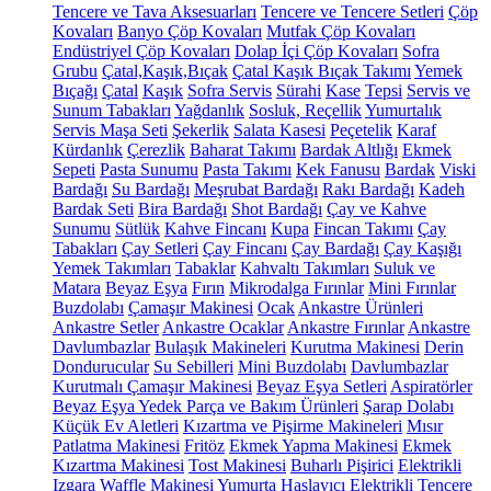
Tencere ve Tava Aksesuarları
Tencere ve Tencere Setleri
Çöp
Kovaları
Banyo Çöp Kovaları
Mutfak Çöp Kovaları
Endüstriyel Çöp Kovaları
Dolap İçi Çöp Kovaları
Sofra
Grubu
Çatal,Kaşık,Bıçak
Çatal Kaşık Bıçak Takımı
Yemek
Bıçağı
Çatal
Kaşık
Sofra Servis
Sürahi
Kase
Tepsi
Servis ve
Sunum Tabakları
Yağdanlık
Sosluk, Reçellik
Yumurtalık
Servis Maşa Seti
Şekerlik
Salata Kasesi
Peçetelik
Karaf
Kürdanlık
Çerezlik
Baharat Takımı
Bardak Altlığı
Ekmek
Sepeti
Pasta Sunumu
Pasta Takımı
Kek Fanusu
Bardak
Viski
Bardağı
Su Bardağı
Meşrubat Bardağı
Rakı Bardağı
Kadeh
Bardak Seti
Bira Bardağı
Shot Bardağı
Çay ve Kahve
Sunumu
Sütlük
Kahve Fincanı
Kupa
Fincan Takımı
Çay
Tabakları
Çay Setleri
Çay Fincanı
Çay Bardağı
Çay Kaşığı
Yemek Takımları
Tabaklar
Kahvaltı Takımları
Suluk ve
Matara
Beyaz Eşya
Fırın
Mikrodalga Fırınlar
Mini Fırınlar
Buzdolabı
Çamaşır Makinesi
Ocak
Ankastre Ürünleri
Ankastre Setler
Ankastre Ocaklar
Ankastre Fırınlar
Ankastre
Davlumbazlar
Bulaşık Makineleri
Kurutma Makinesi
Derin
Dondurucular
Su Sebilleri
Mini Buzdolabı
Davlumbazlar
Kurutmalı Çamaşır Makinesi
Beyaz Eşya Setleri
Aspiratörler
Beyaz Eşya Yedek Parça ve Bakım Ürünleri
Şarap Dolabı
Küçük Ev Aletleri
Kızartma ve Pişirme Makineleri
Mısır
Patlatma Makinesi
Fritöz
Ekmek Yapma Makinesi
Ekmek
Kızartma Makinesi
Tost Makinesi
Buharlı Pişirici
Elektrikli
Izgara
Waffle Makinesi
Yumurta Haşlayıcı
Elektrikli Tencere