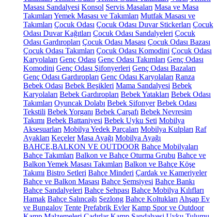
Masası Sandalyesi
Konsol
Servis Masaları
Masa ve Masa
Takımları
Yemek Masası ve Takımları
Mutfak Masası ve
Takımları
Çocuk Odası
Çocuk Odası Duvar Stickerları
Çocuk
Odası Duvar Kağıtları
Çocuk Odası Sandalyeleri
Çocuk
Odası Gardıropları
Çocuk Odası Masası
Çocuk Odası Bazası
Çocuk Odası Takımları
Çocuk Odası Komodini
Çocuk Odası
Karyolaları
Genç Odası
Genç Odası Takımları
Genç Odası
Komodini
Genç Odası Şifonyerleri
Genç Odası Bazaları
Genç Odası Gardıropları
Genç Odası Karyolaları
Ranza
Bebek Odası
Bebek Beşikleri
Mama Sandalyesi
Bebek
Karyolaları
Bebek Gardıropları
Bebek Yatakları
Bebek Odası
Takımları
Oyuncak Dolabı
Bebek Şifonyer
Bebek Odası
Tekstili
Bebek Yorganı
Bebek Çarşafı
Bebek Nevresim
Takımı
Bebek Battaniyesi
Bebek Uyku Seti
Mobilya
Aksesuarları
Mobilya Yedek Parçaları
Mobilya Kulpları
Raf
Ayakları
Keçeler
Masa Ayağı
Mobilya Ayağı
BAHÇE,BALKON VE OUTDOOR
Bahçe Mobilyaları
Bahçe Takımları
Balkon ve Bahçe Oturma Grubu
Bahçe ve
Balkon Yemek Masası Takımları
Balkon ve Bahçe Köşe
Takımı
Bistro Setleri
Bahçe Minderi
Çardak ve Kameriyeler
Bahçe ve Balkon Masası
Bahçe Şemsiyesi
Bahçe Bankı
Bahçe Sandalyeleri
Bahçe Sehpası
Bahçe Mobilya Kılıfları
Hamak
Bahçe Salıncağı
Şezlong
Bahçe Koltukları
Ahşap Ev
ve Bungalov
Tente
Prefabrik Evler
Kamp Spor ve Outdoor
Kamp Malzemeleri
Çadırlar
Kamp Sandalyesi
Uyku Tulumu