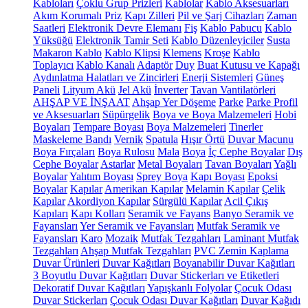
Kabloları
Çoklu Grup Prizleri
Kablolar
Kablo Aksesuarları
Akım Korumalı Priz
Kapı Zilleri
Pil ve Şarj Cihazları
Zaman
Saatleri
Elektronik Devre Elemanı
Fiş
Kablo Pabucu
Kablo
Yüksüğü
Elektronik Tamir Seti
Kablo Düzenleyiciler
Susta
Makaron Kablo
Kablo Klipsi
Klemens
Kroşe
Kablo
Toplayıcı
Kablo Kanalı
Adaptör
Duy
Buat Kutusu ve Kapağı
Aydınlatma Halatları ve Zincirleri
Enerji Sistemleri
Güneş
Paneli
Lityum Akü
Jel Akü
İnverter
Tavan Vantilatörleri
AHŞAP VE İNŞAAT
Ahşap Yer Döşeme
Parke
Parke Profil
ve Aksesuarları
Süpürgelik
Boya ve Boya Malzemeleri
Hobi
Boyaları
Tempare Boyası
Boya Malzemeleri
Tinerler
Maskeleme Bandı
Vernik
Spatula
Hışır Örtü
Duvar Macunu
Boya Fırçaları
Boya Rulosu
Mala
Boya
İç Cephe Boyalar
Dış
Cephe Boyalar
Astarlar
Metal Boyaları
Tavan Boyaları
Yağlı
Boyalar
Yalıtım Boyası
Sprey Boya
Kapı Boyası
Epoksi
Boyalar
Kapılar
Amerikan Kapılar
Melamin Kapılar
Çelik
Kapılar
Akordiyon Kapılar
Sürgülü Kapılar
Acil Çıkış
Kapıları
Kapı Kolları
Seramik ve Fayans
Banyo Seramik ve
Fayansları
Yer Seramik ve Fayansları
Mutfak Seramik ve
Fayansları
Karo
Mozaik
Mutfak Tezgahları
Laminant Mutfak
Tezgahları
Ahşap Mutfak Tezgahları
PVC Zemin Kaplama
Duvar Ürünleri
Duvar Kağıtları
Boyanabilir Duvar Kağıtları
3 Boyutlu Duvar Kağıtları
Duvar Stickerları ve Etiketleri
Dekoratif Duvar Kağıtları
Yapışkanlı Folyolar
Çocuk Odası
Duvar Stickerları
Çocuk Odası Duvar Kağıtları
Duvar Kağıdı