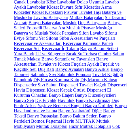
Çanak Lavabolar
Köşe Lavabolar
Dolap Uyumlu Lavabo
Ayaklı Lavabolar
Klozet
Duvara Sıfır Klozetler
Asma
Klozetler
Klozet Kapakları
Pisuvar
Tuvalet Taşı
Batarya ve
Musluklar
Lavabo Bataryaları
Mutfak Bataryaları
Su Tasarruf
Aparatı
Banyo Bataryaları
Musluk
Duş Bataryaları
Batarya
Setleri
Fotoselli Batarya
Ara Musluk
Pisuvar Musluğu
Batarya ve Musluk Yedek Parçaları
Sifon
Lavabo Sifonu
Eviye Sifonu
Yer Sifonu
Sifon Aksesuarları ve Parçaları
Rezervuar ve Aksesuarları
Rezervuar Kumanda Paneli
Rezervuar Seti
Rezervuar İç Takımı
Banyo Bakım Setleri
Yara Bandı
Lif ve Süngerler
Sıcak Su Torbası
Cımbız
Sabun
Tırnak Makası
Banyo Seramik ve Fayansları
Banyo
Aksesuarları
Tuvalet ve Klozet Fırçaları
Ayaklı Fırçalık ve
Kağıtlık Seti
Duş Rafı
Banyo Aynaları
Banyo Askısı
Banyo
Taburesi
Sabunluk
Sıvı Sabunluk Pompası
Tuvalet Kağıtlığı
Pamukluk
Diş Fırçası Koruma Kabı
Diş Macunu Kutusu
Dispenserler
Sıvı Sabun Dispenseri
Tuvalet Kağıdı Dispenseri
Havlu Dispenseri
Klozet Kapak Örtüsü Dispenseri
El
Kurutma Cihazları
Banyo Etajeri
Banyo Düzenleyicileri
Banyo Seti
Diş Fırçalık
Havluluk
Banyo Kaydırmazı
Duş
Perde Askısı
Yaşlı ve Bedensel Engelli Banyo Ürünleri
Banyo
Havalandırma ve Isıtma
Banyo Aspiratörü
Diğer
Banyo
Tekstil
Banyo Paspasları
Banyo Bakım Setleri
Banyo
Perdeleri
Bornoz
Peştemal
Havlu
MUTFAK
Mutfak
Mobilyaları
Mutfak Dolapları
Hazır Mutfak Dolapları
Çok