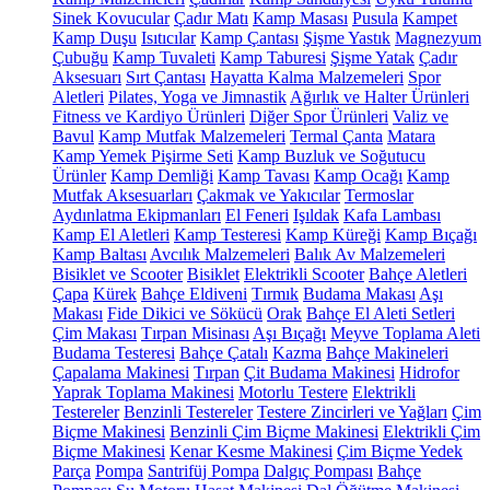
Sinek Kovucular
Çadır Matı
Kamp Masası
Pusula
Kampet
Kamp Duşu
Isıtıcılar
Kamp Çantası
Şişme Yastık
Magnezyum
Çubuğu
Kamp Tuvaleti
Kamp Taburesi
Şişme Yatak
Çadır
Aksesuarı
Sırt Çantası
Hayatta Kalma Malzemeleri
Spor
Aletleri
Pilates, Yoga ve Jimnastik
Ağırlık ve Halter Ürünleri
Fitness ve Kardiyo Ürünleri
Diğer Spor Ürünleri
Valiz ve
Bavul
Kamp Mutfak Malzemeleri
Termal Çanta
Matara
Kamp Yemek Pişirme Seti
Kamp Buzluk ve Soğutucu
Ürünler
Kamp Demliği
Kamp Tavası
Kamp Ocağı
Kamp
Mutfak Aksesuarları
Çakmak ve Yakıcılar
Termoslar
Aydınlatma Ekipmanları
El Feneri
Işıldak
Kafa Lambası
Kamp El Aletleri
Kamp Testeresi
Kamp Küreği
Kamp Bıçağı
Kamp Baltası
Avcılık Malzemeleri
Balık Av Malzemeleri
Bisiklet ve Scooter
Bisiklet
Elektrikli Scooter
Bahçe Aletleri
Çapa
Kürek
Bahçe Eldiveni
Tırmık
Budama Makası
Aşı
Makası
Fide Dikici ve Sökücü
Orak
Bahçe El Aleti Setleri
Çim Makası
Tırpan Misinası
Aşı Bıçağı
Meyve Toplama Aleti
Budama Testeresi
Bahçe Çatalı
Kazma
Bahçe Makineleri
Çapalama Makinesi
Tırpan
Çit Budama Makinesi
Hidrofor
Yaprak Toplama Makinesi
Motorlu Testere
Elektrikli
Testereler
Benzinli Testereler
Testere Zincirleri ve Yağları
Çim
Biçme Makinesi
Benzinli Çim Biçme Makinesi
Elektrikli Çim
Biçme Makinesi
Kenar Kesme Makinesi
Çim Biçme Yedek
Parça
Pompa
Santrifüj Pompa
Dalgıç Pompası
Bahçe