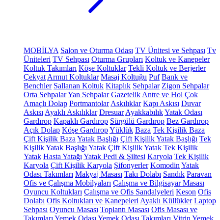
MOBİLYA
Salon ve Oturma Odası
TV Ünitesi ve Sehpası
Tv
Üniteleri
TV Sehpası
Oturma Grupları
Koltuk ve Kanepeler
Koltuk Takımları
Köşe Koltuklar
Tekli Koltuk ve Berjerler
Çekyat
Armut Koltuklar
Masaj Koltuğu
Puf
Bank ve
Benchler
Sallanan Koltuk
Kitaplık
Sehpalar
Zigon Sehpalar
Orta Sehpalar
Yan Sehpalar
Gazetelik
Antre ve Hol
Çok
Amaçlı Dolap
Portmantolar
Askılıklar
Kapı Askısı
Duvar
Askısı
Ayaklı Askılıklar
Dresuar
Ayakkabılık
Yatak Odası
Gardırop
Kapaklı Gardırop
Sürgülü Gardırop
Bez Gardırop
Açık Dolap
Köşe Gardırop
Yüklük
Baza
Tek Kişilik Baza
Çift Kişilik Baza
Yatak Başlığı
Çift Kişilik Yatak Başlığı
Tek
Kişilik Yatak Başlığı
Yatak
Çift Kişilik Yatak
Tek Kişilik
Yatak
Hasta Yatağı
Yatak Pedi & Şiltesi
Karyola
Tek Kişilik
Karyola
Çift Kişilik Karyola
Şifonyerler
Komodin
Yatak
Odası Takımları
Makyaj Masası
Takı Dolabı
Sandık
Paravan
Ofis ve Çalışma Mobilyaları
Çalışma ve Bilgisayar Masası
Oyuncu Koltukları
Çalışma ve Ofis Sandalyeleri
Keson
Ofis
Dolabı
Ofis Koltukları ve Kanepeleri
Ayaklı Küllükler
Laptop
Sehpası
Oyuncu Masası
Toplantı Masası
Ofis Masası ve
Takımları
Yemek Odası
Yemek Odası Takımları
Vitrin
Yemek