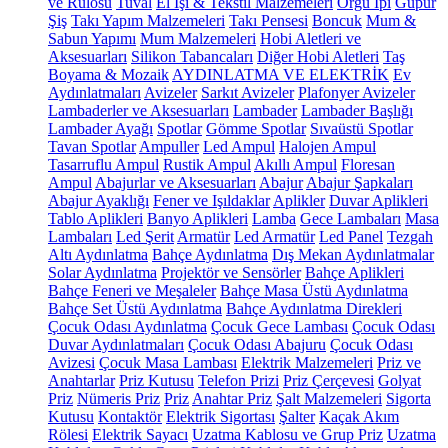
ve Rulosu
Tuval
El İşi & Tekstil Malzemeleri
Örgü İpi
Güpür
Şiş
Takı Yapım Malzemeleri
Takı Pensesi
Boncuk
Mum &
Sabun Yapımı
Mum Malzemeleri
Hobi Aletleri ve
Aksesuarları
Silikon Tabancaları
Diğer Hobi Aletleri
Taş
Boyama & Mozaik
AYDINLATMA VE ELEKTRİK
Ev
Aydınlatmaları
Avizeler
Sarkıt Avizeler
Plafonyer Avizeler
Lambaderler ve Aksesuarları
Lambader
Lambader Başlığı
Lambader Ayağı
Spotlar
Gömme Spotlar
Sıvaüstü Spotlar
Tavan Spotlar
Ampuller
Led Ampul
Halojen Ampul
Tasarruflu Ampul
Rustik Ampul
Akıllı Ampul
Floresan
Ampul
Abajurlar ve Aksesuarları
Abajur
Abajur Şapkaları
Abajur Ayaklığı
Fener ve Işıldaklar
Aplikler
Duvar Aplikleri
Tablo Aplikleri
Banyo Aplikleri
Lamba
Gece Lambaları
Masa
Lambaları
Led Şerit
Armatür
Led Armatür
Led Panel
Tezgah
Altı Aydınlatma
Bahçe Aydınlatma
Dış Mekan Aydınlatmalar
Solar Aydınlatma
Projektör ve Sensörler
Bahçe Aplikleri
Bahçe Feneri ve Meşaleler
Bahçe Masa Üstü Aydınlatma
Bahçe Set Üstü Aydınlatma
Bahçe Aydınlatma Direkleri
Çocuk Odası Aydınlatma
Çocuk Gece Lambası
Çocuk Odası
Duvar Aydınlatmaları
Çocuk Odası Abajuru
Çocuk Odası
Avizesi
Çocuk Masa Lambası
Elektrik Malzemeleri
Priz ve
Anahtarlar
Priz Kutusu
Telefon Prizi
Priz Çerçevesi
Golyat
Priz
Nümeris Priz
Priz
Anahtar Priz
Şalt Malzemeleri
Sigorta
Kutusu
Kontaktör
Elektrik Sigortası
Şalter
Kaçak Akım
Rölesi
Elektrik Sayacı
Uzatma Kablosu ve Grup Priz
Uzatma