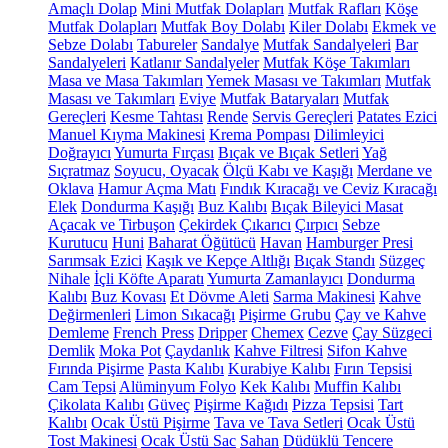
Amaçlı Dolap
Mini Mutfak Dolapları
Mutfak Rafları
Köşe
Mutfak Dolapları
Mutfak Boy Dolabı
Kiler Dolabı
Ekmek ve
Sebze Dolabı
Tabureler
Sandalye
Mutfak Sandalyeleri
Bar
Sandalyeleri
Katlanır Sandalyeler
Mutfak Köşe Takımları
Masa ve Masa Takımları
Yemek Masası ve Takımları
Mutfak
Masası ve Takımları
Eviye
Mutfak Bataryaları
Mutfak
Gereçleri
Kesme Tahtası
Rende
Servis Gereçleri
Patates Ezici
Manuel Kıyma Makinesi
Krema Pompası
Dilimleyici
Doğrayıcı
Yumurta Fırçası
Bıçak ve Bıçak Setleri
Yağ
Sıçratmaz
Soyucu, Oyacak
Ölçü Kabı ve Kaşığı
Merdane ve
Oklava
Hamur Açma Matı
Fındık Kıracağı ve Ceviz Kıracağı
Elek
Dondurma Kaşığı
Buz Kalıbı
Bıçak Bileyici Masat
Açacak ve Tirbuşon
Çekirdek Çıkarıcı
Çırpıcı
Sebze
Kurutucu
Huni
Baharat Öğütücü
Havan
Hamburger Presi
Sarımsak Ezici
Kaşık ve Kepçe Altlığı
Bıçak Standı
Süzgeç
Nihale
İçli Köfte Aparatı
Yumurta Zamanlayıcı
Dondurma
Kalıbı
Buz Kovası
Et Dövme Aleti
Sarma Makinesi
Kahve
Değirmenleri
Limon Sıkacağı
Pişirme Grubu
Çay ve Kahve
Demleme
French Press
Dripper
Chemex
Cezve
Çay Süzgeci
Demlik
Moka Pot
Çaydanlık
Kahve Filtresi
Sifon Kahve
Fırında Pişirme
Pasta Kalıbı
Kurabiye Kalıbı
Fırın Tepsisi
Cam Tepsi
Alüminyum Folyo
Kek Kalıbı
Muffin Kalıbı
Çikolata Kalıbı
Güveç
Pişirme Kağıdı
Pizza Tepsisi
Tart
Kalıbı
Ocak Üstü Pişirme
Tava ve Tava Setleri
Ocak Üstü
Tost Makinesi
Ocak Üstü Sac
Sahan
Düdüklü Tencere