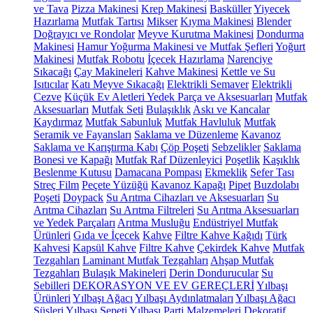
ve Tava
Pizza Makinesi
Krep Makinesi
Basküller
Yiyecek
Hazırlama
Mutfak Tartısı
Mikser
Kıyma Makinesi
Blender
Doğrayıcı ve Rondolar
Meyve Kurutma Makinesi
Dondurma
Makinesi
Hamur Yoğurma Makinesi ve Mutfak Şefleri
Yoğurt
Makinesi
Mutfak Robotu
İçecek Hazırlama
Narenciye
Sıkacağı
Çay Makineleri
Kahve Makinesi
Kettle ve Su
Isıtıcılar
Katı Meyve Sıkacağı
Elektrikli Semaver
Elektrikli
Cezve
Küçük Ev Aletleri Yedek Parça ve Aksesuarları
Mutfak
Aksesuarları
Mutfak Seti
Bulaşıklık
Askı ve Kancalar
Kaydırmaz
Mutfak Sabunluk
Mutfak Havluluk
Mutfak
Seramik ve Fayansları
Saklama ve Düzenleme
Kavanoz
Saklama ve Karıştırma Kabı
Çöp Poşeti
Sebzelikler
Saklama
Bonesi ve Kapağı
Mutfak Raf Düzenleyici
Poşetlik
Kaşıklık
Beslenme Kutusu
Damacana Pompası
Ekmeklik
Sefer Tası
Streç Film
Peçete Yüzüğü
Kavanoz Kapağı
Pipet
Buzdolabı
Poşeti
Doypack
Su Arıtma Cihazları ve Aksesuarları
Su
Arıtma Cihazları
Su Arıtma Filtreleri
Su Arıtma Aksesuarları
ve Yedek Parçaları
Arıtma Musluğu
Endüstriyel Mutfak
Ürünleri
Gıda ve İçecek
Kahve
Filtre Kahve Kağıdı
Türk
Kahvesi
Kapsül Kahve
Filtre Kahve
Çekirdek Kahve
Mutfak
Tezgahları
Laminant Mutfak Tezgahları
Ahşap Mutfak
Tezgahları
Bulaşık Makineleri
Derin Dondurucular
Su
Sebilleri
DEKORASYON VE EV GEREÇLERİ
Yılbaşı
Ürünleri
Yılbaşı Ağacı
Yılbaşı Aydınlatmaları
Yılbaşı Ağacı
Süsleri
Yılbaşı Sepeti
Yılbaşı Parti Malzemeleri
Dekoratif