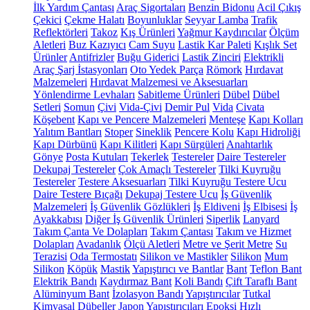
İlk Yardım Çantası
Araç Sigortaları
Benzin Bidonu
Acil Çıkış
Çekici
Çekme Halatı
Boyunluklar
Seyyar Lamba
Trafik
Reflektörleri
Takoz
Kış Ürünleri
Yağmur Kaydırıcılar
Ölçüm
Aletleri
Buz Kazıyıcı
Cam Suyu
Lastik Kar Paleti
Kışlık Set
Ürünler
Antifrizler
Buğu Giderici
Lastik Zinciri
Elektrikli
Araç Şarj İstasyonları
Oto Yedek Parça
Römork
Hırdavat
Malzemeleri
Hırdavat Malzemesi ve Aksesuarları
Yönlendirme Levhaları
Sabitleme Ürünleri
Dübel
Dübel
Setleri
Somun
Çivi
Vida-Çivi
Demir Pul
Vida
Civata
Köşebent
Kapı ve Pencere Malzemeleri
Menteşe
Kapı Kolları
Yalıtım Bantları
Stoper
Sineklik
Pencere Kolu
Kapı Hidroliği
Kapı Dürbünü
Kapı Kilitleri
Kapı Sürgüleri
Anahtarlık
Gönye
Posta Kutuları
Tekerlek
Testereler
Daire Testereler
Dekupaj Testereler
Çok Amaçlı Testereler
Tilki Kuyruğu
Testereler
Testere Aksesuarları
Tilki Kuyruğu Testere Ucu
Daire Testere Bıçağı
Dekupaj Testere Ucu
İş Güvenlik
Malzemeleri
İş Güvenlik Gözlükleri
İş Eldiveni
İş Elbisesi
İş
Ayakkabısı
Diğer İş Güvenlik Ürünleri
Siperlik
Lanyard
Takım Çanta Ve Dolapları
Takım Çantası
Takım ve Hizmet
Dolapları
Avadanlık
Ölçü Aletleri
Metre ve Şerit Metre
Su
Terazisi
Oda Termostatı
Silikon ve Mastikler
Silikon
Mum
Silikon
Köpük
Mastik
Yapıştırıcı ve Bantlar
Bant
Teflon Bant
Elektrik Bandı
Kaydırmaz Bant
Koli Bandı
Çift Taraflı Bant
Alüminyum Bant
İzolasyon Bandı
Yapıştırıcılar
Tutkal
Kimyasal Dübeller
Japon Yapıştırıcıları
Epoksi
Hızlı