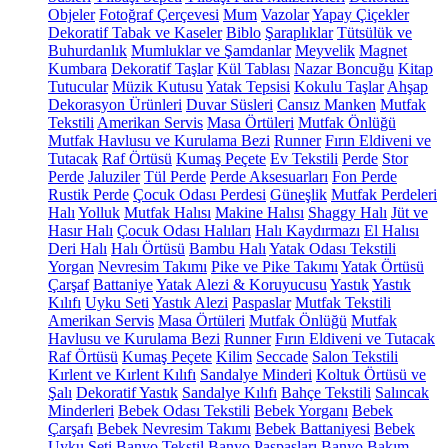
Objeler
Fotoğraf Çerçevesi
Mum
Vazolar
Yapay Çiçekler
Dekoratif Tabak ve Kaseler
Biblo
Şaraplıklar
Tütsülük ve
Buhurdanlık
Mumluklar ve Şamdanlar
Meyvelik
Magnet
Kumbara
Dekoratif Taşlar
Kül Tablası
Nazar Boncuğu
Kitap
Tutucular
Müzik Kutusu
Yatak Tepsisi
Kokulu Taşlar
Ahşap
Dekorasyon Ürünleri
Duvar Süsleri
Cansız Manken
Mutfak
Tekstili
Amerikan Servis
Masa Örtüleri
Mutfak Önlüğü
Mutfak Havlusu ve Kurulama Bezi
Runner
Fırın Eldiveni ve
Tutacak
Raf Örtüsü
Kumaş Peçete
Ev Tekstili
Perde
Stor
Perde
Jaluziler
Tül Perde
Perde Aksesuarları
Fon Perde
Rustik Perde
Çocuk Odası Perdesi
Güneşlik
Mutfak Perdeleri
Halı
Yolluk
Mutfak Halısı
Makine Halısı
Shaggy Halı
Jüt ve
Hasır Halı
Çocuk Odası Halıları
Halı Kaydırmazı
El Halısı
Deri Halı
Halı Örtüsü
Bambu Halı
Yatak Odası Tekstili
Yorgan
Nevresim Takımı
Pike ve Pike Takımı
Yatak Örtüsü
Çarşaf
Battaniye
Yatak Alezi & Koruyucusu
Yastık
Yastık
Kılıfı
Uyku Seti
Yastık Alezi
Paspaslar
Mutfak Tekstili
Amerikan Servis
Masa Örtüleri
Mutfak Önlüğü
Mutfak
Havlusu ve Kurulama Bezi
Runner
Fırın Eldiveni ve Tutacak
Raf Örtüsü
Kumaş Peçete
Kilim
Seccade
Salon Tekstili
Kırlent ve Kırlent Kılıfı
Sandalye Minderi
Koltuk Örtüsü ve
Şalı
Dekoratif Yastık
Sandalye Kılıfı
Bahçe Tekstili
Salıncak
Minderleri
Bebek Odası Tekstili
Bebek Yorganı
Bebek
Çarşafı
Bebek Nevresim Takımı
Bebek Battaniyesi
Bebek
Uyku Seti
Banyo Tekstil
Banyo Paspasları
Banyo Bakım