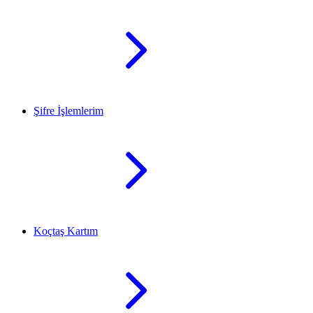
Şifre İşlemlerim
Koçtaş Kartım