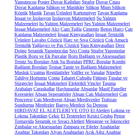
Yapıştırıcısı
Poster Duvar Kağıtları
Strafor
Duvar Çıtası
Duvar Kaplama
Silikon ve Mastikler
Silikon
Mum Silikon
Köpük
Mastik
Tavan Ürünleri
Kartonpiyer
Tavan Kaplama
İnşaat ve İzolasyon
İzolasyon Malzemeleri
Su Yalıtım
Malzemeleri
Isı Yalıtım Malzemeleri
Ses Yalıtım Malzemeleri
İnşaat Malzemeleri
Alçı
Cam Tuğla
Çimento
Beton Harcı
Çatı
Kaplama Malzemeleri
İnşaat Kimyasalları
İnşaat Temizlik
Ürünleri
Lavabo Çözücü
Harç ve Sıva Çözücü
Çok Amaçlı
Temizlik
Yağlayıcı ve Pas Çözücü
Yapı Kimyasalları
Derz
Dolgu
Seramik Yapıştırıcılar
Sıvı Conta
Strafor Yapıştırılar
Plastik Boru ve Ek Parçalar
Boru Bağlantı ve Aksesuarları
Temiz Su Boruları
Atık Su Boruları
PPRC Borular
Kombi
Bağlantı Boruları
Tesisat Tamir ve Bağlantı Malzemeleri
Musluk Uzatma
Regülatörler
Valfler ve Vanalar
Nipeller
Tahliye Hortumu
Conta
Taharet Çubuğu
Fittings
Tıpalar ve
Süzgeçler
İnşaat Makineleri
Elektrikli Vinçler
Taşıma
Arabaları
Caraskallar
Havlupanlar
Ahşaplar
Masif Paneller
Keresteler
Ahşap Seperatörler
Ahşap Çatı Malzemeleri
Çatı
Penceresi
Çatı Merdiveni
Ahşap Merdivenler
Trabzan
Sundurma
Menfezler
Banyo Menfezi
Su Deposu
HIRDAVAT EL ALETLERİ VE OTO
El Aletleri
Lokma ve
Lokma Takımları
Çekiç
El Testereleri
Kesici Grubu
Pense
Tornavida
Seramik ve Sıvacı Aletleri
Mengene ve İşkenceler
Zımbalar ve Aksesuarları
Zımpara ve Eğeler
Anahtarlar
Anahtar Takımları
Alyan Anahtarları
Açık Ağız Anahtar