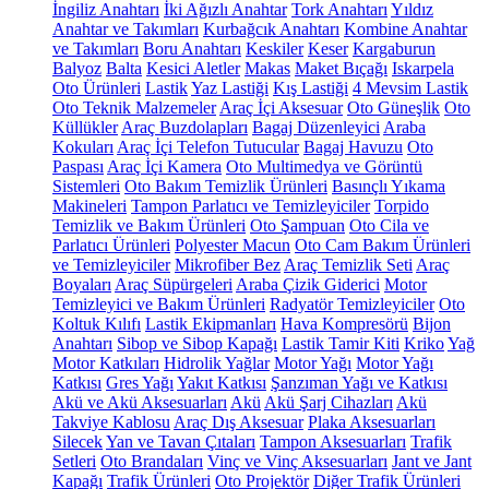
İngiliz Anahtarı
İki Ağızlı Anahtar
Tork Anahtarı
Yıldız
Anahtar ve Takımları
Kurbağcık Anahtarı
Kombine Anahtar
ve Takımları
Boru Anahtarı
Keskiler
Keser
Kargaburun
Balyoz
Balta
Kesici Aletler
Makas
Maket Bıçağı
Iskarpela
Oto Ürünleri
Lastik
Yaz Lastiği
Kış Lastiği
4 Mevsim Lastik
Oto Teknik Malzemeler
Araç İçi Aksesuar
Oto Güneşlik
Oto
Küllükler
Araç Buzdolapları
Bagaj Düzenleyici
Araba
Kokuları
Araç İçi Telefon Tutucular
Bagaj Havuzu
Oto
Paspası
Araç İçi Kamera
Oto Multimedya ve Görüntü
Sistemleri
Oto Bakım Temizlik Ürünleri
Basınçlı Yıkama
Makineleri
Tampon Parlatıcı ve Temizleyiciler
Torpido
Temizlik ve Bakım Ürünleri
Oto Şampuan
Oto Cila ve
Parlatıcı Ürünleri
Polyester Macun
Oto Cam Bakım Ürünleri
ve Temizleyiciler
Mikrofiber Bez
Araç Temizlik Seti
Araç
Boyaları
Araç Süpürgeleri
Araba Çizik Giderici
Motor
Temizleyici ve Bakım Ürünleri
Radyatör Temizleyiciler
Oto
Koltuk Kılıfı
Lastik Ekipmanları
Hava Kompresörü
Bijon
Anahtarı
Sibop ve Sibop Kapağı
Lastik Tamir Kiti
Kriko
Yağ
Motor Katkıları
Hidrolik Yağlar
Motor Yağı
Motor Yağı
Katkısı
Gres Yağı
Yakıt Katkısı
Şanzıman Yağı ve Katkısı
Akü ve Akü Aksesuarları
Akü
Akü Şarj Cihazları
Akü
Takviye Kablosu
Araç Dış Aksesuar
Plaka Aksesuarları
Silecek
Yan ve Tavan Çıtaları
Tampon Aksesuarları
Trafik
Setleri
Oto Brandaları
Vinç ve Vinç Aksesuarları
Jant ve Jant
Kapağı
Trafik Ürünleri
Oto Projektör
Diğer Trafik Ürünleri