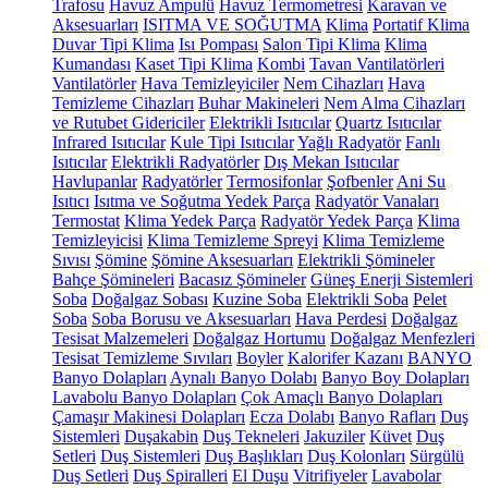
Trafosu
Havuz Ampulü
Havuz Termometresi
Karavan ve
Aksesuarları
ISITMA VE SOĞUTMA
Klima
Portatif Klima
Duvar Tipi Klima
Isı Pompası
Salon Tipi Klima
Klima
Kumandası
Kaset Tipi Klima
Kombi
Tavan Vantilatörleri
Vantilatörler
Hava Temizleyiciler
Nem Cihazları
Hava
Temizleme Cihazları
Buhar Makineleri
Nem Alma Cihazları
ve Rutubet Gidericiler
Elektrikli Isıtıcılar
Quartz Isıtıcılar
Infrared Isıtıcılar
Kule Tipi Isıtıcılar
Yağlı Radyatör
Fanlı
Isıtıcılar
Elektrikli Radyatörler
Dış Mekan Isıtıcılar
Havlupanlar
Radyatörler
Termosifonlar
Şofbenler
Ani Su
Isıtıcı
Isıtma ve Soğutma Yedek Parça
Radyatör Vanaları
Termostat
Klima Yedek Parça
Radyatör Yedek Parça
Klima
Temizleyicisi
Klima Temizleme Spreyi
Klima Temizleme
Sıvısı
Şömine
Şömine Aksesuarları
Elektrikli Şömineler
Bahçe Şömineleri
Bacasız Şömineler
Güneş Enerji Sistemleri
Soba
Doğalgaz Sobası
Kuzine Soba
Elektrikli Soba
Pelet
Soba
Soba Borusu ve Aksesuarları
Hava Perdesi
Doğalgaz
Tesisat Malzemeleri
Doğalgaz Hortumu
Doğalgaz Menfezleri
Tesisat Temizleme Sıvıları
Boyler
Kalorifer Kazanı
BANYO
Banyo Dolapları
Aynalı Banyo Dolabı
Banyo Boy Dolapları
Lavabolu Banyo Dolapları
Çok Amaçlı Banyo Dolapları
Çamaşır Makinesi Dolapları
Ecza Dolabı
Banyo Rafları
Duş
Sistemleri
Duşakabin
Duş Tekneleri
Jakuziler
Küvet
Duş
Setleri
Duş Sistemleri
Duş Başlıkları
Duş Kolonları
Sürgülü
Duş Setleri
Duş Spiralleri
El Duşu
Vitrifiyeler
Lavabolar