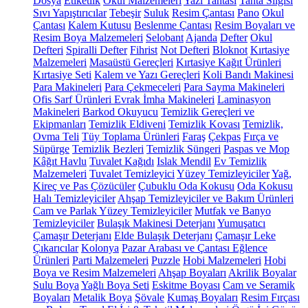
Dosya
Etiketlik
Okul Malzemeleri
Yazı Tahtası
Tahta Silgisi
Sıvı Yapıştırıcılar
Tebeşir
Suluk
Resim Çantası
Pano
Okul
Çantası
Kalem Kutusu
Beslenme Çantası
Resim Boyaları ve
Resim Boya Malzemeleri
Selobant
Ajanda
Defter
Okul
Defteri
Spiralli Defter
Fihrist
Not Defteri
Bloknot
Kırtasiye
Malzemeleri
Masaüstü Gereçleri
Kırtasiye Kağıt Ürünleri
Kırtasiye Seti
Kalem ve Yazı Gereçleri
Koli Bandı Makinesi
Para Makineleri
Para Çekmeceleri
Para Sayma Makineleri
Ofis Sarf Ürünleri
Evrak İmha Makineleri
Laminasyon
Makineleri
Barkod Okuyucu
Temizlik Gereçleri ve
Ekipmanları
Temizlik Eldiveni
Temizlik Kovası
Temizlik,
Ovma Teli
Tüy Toplama Ürünleri
Faraş
Çekpas
Fırça ve
Süpürge
Temizlik Bezleri
Temizlik Süngeri
Paspas ve Mop
Kâğıt Havlu
Tuvalet Kağıdı
Islak Mendil
Ev Temizlik
Malzemeleri
Tuvalet Temizleyici
Yüzey Temizleyiciler
Yağ,
Kireç ve Pas Çözücüler
Çubuklu Oda Kokusu
Oda Kokusu
Halı Temizleyiciler
Ahşap Temizleyiciler ve Bakım Ürünleri
Cam ve Parlak Yüzey Temizleyiciler
Mutfak ve Banyo
Temizleyiciler
Bulaşık Makinesi Deterjanı
Yumuşatıcı
Çamaşır Deterjanı
Elde Bulaşık Deterjanı
Çamaşır Leke
Çıkarıcılar
Kolonya
Pazar Arabası ve Çantası
Eğlence
Ürünleri
Parti Malzemeleri
Puzzle
Hobi Malzemeleri
Hobi
Boya ve Resim Malzemeleri
Ahşap Boyaları
Akrilik Boyalar
Sulu Boya
Yağlı Boya Seti
Eskitme Boyası
Cam ve Seramik
Boyaları
Metalik Boya
Şövale
Kumaş Boyaları
Resim Fırçası