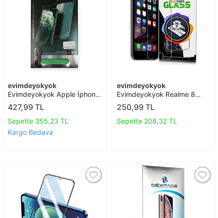
evimdeyokyok
evimdeyokyok
Evimdeyokyok Apple İphone
Evimdeyokyok Realme 8
13 Pro 360 Full Body Arka
Temperli Cam Ekran
427,99 TL
250,99 TL
Koruyucu T20
Koruyucu T20
Sepette 355,23 TL
Sepette 208,32 TL
Kargo Bedava