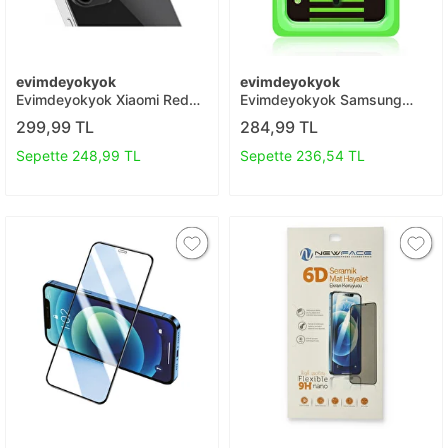
evimdeyokyok
evimdeyokyok
Evimdeyokyok Xiaomi Redmi
Evimdeyokyok Samsung
10 2022 Kamera Lens
Galaxy S25 Edge Raze Metal
299,99 TL
284,99 TL
Koruma Cam T20
Kamera Lens - Gümüş T20
Sepette 248,99 TL
Sepette 236,54 TL