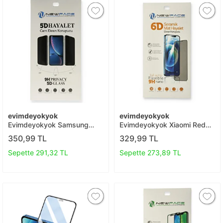
evimdeyokyok
evimdeyokyok
Evimdeyokyok Samsung
Evimdeyokyok Xiaomi Redmi
Galaxy M52 5g 5d Hayalet
Note 8 6d Mat Seramik
350,99 TL
329,99 TL
Cam Ekran Koruyucu T20
Hayalet Nano Ekran
Koruyucu T20
Sepette 291,32 TL
Sepette 273,89 TL