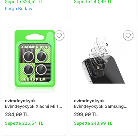
Sepette 324,52 TL
Sepette 240,69 TL
Kargo Bedava
evimdeyokyok
evimdeyokyok
Evimdeyokyok Xiaomi Mi 14t
Evimdeyokyok Samsung
Pro Raze Metal Kamera Lens
Galaxy A03s Kamera Lens
284,99 TL
299,99 TL
- Gümüş T20
Koruma Cam T20
Sepette 236,54 TL
Sepette 248,99 TL