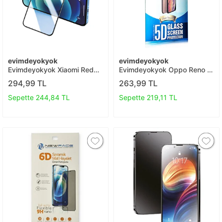
evimdeyokyok
evimdeyokyok
Evimdeyokyok Xiaomi Redmi
Evimdeyokyok Oppo Reno 6
Note 9 3d Antistatik Seramik
5d Eko Cam Ekran Koruyucu
294,99 TL
263,99 TL
Nano Ekran Koruyucu T20
T20
Sepette 244,84 TL
Sepette 219,11 TL