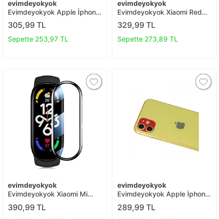
evimdeyokyok
evimdeyokyok
Evimdeyokyok Apple İphone
Evimdeyokyok Xiaomi Redmi
13 Pro Max 3d Antistatik
9t 6d Mat Seramik Hayalet
305,99 TL
329,99 TL
Cam Ekran Koruyucu T20
Nano Ekran Koruyucu T20
Sepette 253,97 TL
Sepette 273,89 TL
evimdeyokyok
evimdeyokyok
Evimdeyokyok Xiaomi Mi
Evimdeyokyok Apple İphone
Band 8 Polymer Nano Ekran
11 Rainbow Kamera Lens
390,99 TL
289,99 TL
Koruyucu - Şeffaf T20
Koruma Cam - Kırmızı T20