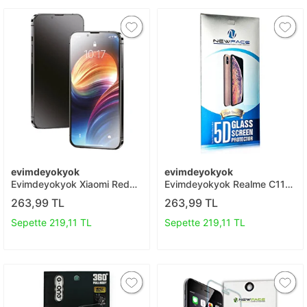
evimdeyokyok
evimdeyokyok
Evimdeyokyok Xiaomi Redmi
Evimdeyokyok Realme C11
Note 8 Pro 3d Antistatik Mat
2021 5d Eko Cam Ekran
263,99 TL
263,99 TL
Seramik Nano Ekran
Koruyucu T20
Koruyucu T20
Sepette 219,11 TL
Sepette 219,11 TL