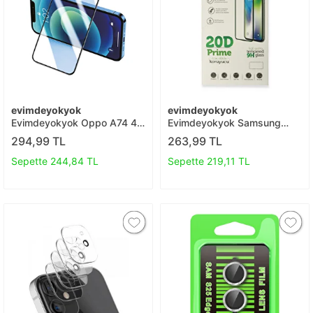
evimdeyokyok
evimdeyokyok
Evimdeyokyok Oppo A74 4g
Evimdeyokyok Samsung
3d Antistatik Seramik Nano
Galaxy M52 5g 20d
294,99 TL
263,99 TL
Ekran Koruyucu T20
Premium Cam Ekran
Koruyucu T20
Sepette 244,84 TL
Sepette 219,11 TL