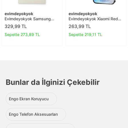
evimdeyokyok
evimdeyokyok
Evimdeyokyok Samsung
Evimdeyokyok Xiaomi Redmi
Galaxy A32 6d Mat Seramik
9 3d Antistatik Mat Seramik
329,99 TL
263,99 TL
Hayalet Nano Ekran
Nano Ekran Koruyucu T20
Koruyucu T20
Sepette 273,89 TL
Sepette 219,11 TL
Bunlar da İlginizi Çekebilir
Engo Ekran Koruyucu
Engo Telefon Aksesuarları