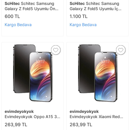
ScHitec
Schitec Samsung
ScHitec
Schitec Samsung
Galaxy Z Fold5 Uyumlu Ön
Galaxy Z Fold5 Uyumlu İç
Yüzey Hayalet Privacy
Ekran Hayalet Privacy
600 TL
1.100 TL
Hidrojel Ekran Koruyucu
Hidrojel Koruyucu
Kargo Bedava
Kargo Bedava
evimdeyokyok
evimdeyokyok
Evimdeyokyok Oppo A15 3d
Evimdeyokyok Xiaomi Redmi
Antistatik Mat Seramik Nano
10c 3d Antistatik Mat
263,99 TL
263,99 TL
Ekran Koruyucu T20
Seramik Nano Ekran