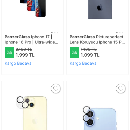
PanzerGlass
Iphone 17 |
PanzerGlass
Pictureperfect
Iphone 16 Pro | Ultra-wide
Lens Koruyucu Iphone 15 Pro
Fit Çerçeve Aparatlı 2 Yönlü
Ve Iphone 15 Pro Max -
2.199 TL
1.199 TL
%9
%8
Gizli/hayalet Ekranlı Koruyucu
Şeffaf
1.999 TL
1.099 TL
Kargo Bedava
Kargo Bedava