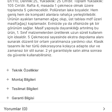
En:110, Derinlik:25, Yükseklik: 25 Cm’dir. Toplam Yükseklik:
105 Cm’dir. Rafta 4, masada 1 çekmece olmak üzere
toplamda 5 çekmecelidir. Poliüretan lake boyalıdır. Hem
geniş hem de kompakt alanlara rahatça yerleştirilebilir.
Ürünün ayakları tamamen ağaç olup, üst tablası mdf üzeri
masif(ağaç) kaplamadır. Evinizde ya da ofisinizde şık bir
görünüm sağlar. Masif yapısıyla dayanıklılığı artırılmış bu
ürün, 1. Sınıf malzemelerden üretilerek uzun süreli kullanım
için idealdir. 5 Çekmecesi sayesinde ekstra depolama alanı
sunarak düzenli bir ortam yaratmanıza yardımcı olur. Klasik
tasarımı ile her türlü dekorasyona kolayca adapte olur ve
zamansız bir stil sunar. 2 yıl garantisiyle satın alma sonrası
da güvenle kullanabilirsiniz.
Teknik Özellikler
Montaj Bilgileri
Teslimat Bilgileri
Garanti Bilgisi
Yorumlar (0)