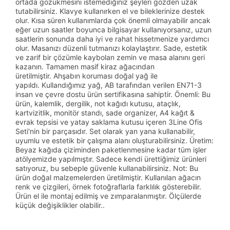
ortada gözükmesini istemediğiniz şeyleri gözden uzak
tutabilirsiniz. Klavye kullanırken el ve bileklerinize destek
olur. Kısa süren kullanımlarda çok önemli olmayabilir ancak
eğer uzun saatler boyunca bilgisayar kullanıyorsanız, uzun
saatlerin sonunda daha iyi ve rahat hissetmenize yardımcı
olur. Masanızı düzenli tutmanızı kolaylaştırır. Sade, estetik
ve zarif bir çözümle kaybolan zemin ve masa alanını geri
kazanın. Tamamen masif kiraz ağacından
üretilmiştir. Ahşabın koruması doğal yağ ile
yapıldı. Kullandığımız yağ, AB tarafından verilen EN71-3
insan ve çevre dostu ürün sertifikasına sahiptir. Önemli: Bu
ürün, kalemlik, dergilik, not kağıdı kutusu, ataçlık,
kartvizitlik, monitör standı, sade organizer, A4 kağıt &
evrak tepsisi ve yatay saklama kutusu içeren 3Line Ofis
Seti'nin bir parçasıdır. Set olarak yan yana kullanabilir,
uyumlu ve estetik bir çalışma alanı oluşturabilirsiniz. Üretim:
Beyaz kağıda çiziminden paketlenmesine kadar tüm işler
atölyemizde yapılmıştır. Sadece kendi ürettiğimiz ürünleri
satıyoruz, bu sebeple güvenle kullanabilirsiniz. Not: Bu
ürün doğal malzemelerden üretilmiştir. Kullanılan ağacın
renk ve çizgileri, örnek fotoğraflarla farklılık gösterebilir.
Ürün el ile montaj edilmiş ve zımparalanmıştır. Ölçülerde
küçük değişiklikler olabilir..