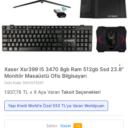
Xaser
Xsr399 I5 3470 8gb Ram 512gb Ssd 23.8"
Monitör Masaüstü Ofis Bilgisayarı
Ürün Kodu: 5001075357
1.937,76 TL x 9 Aya Varan
Taksit Seçenekleri
Yapı Kredi World'e Özel 550 TL'ye Varan Worldpuan
Satıcı:
Xaser
7.8